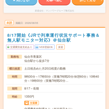
派遣会社
マンパワーグループ株式会社
未読
掲載日
2026/08/05
8/17開始《JRで列車運行状況サポート事務＆
無人駅モニター対応》＠仙台駅
交通費別途支給あり
WEB登録OK
派遣
仙台市青葉区
勤務地
仙台駅から徒歩7分
土日祝含めた月20日程度の勤務
曜日頻度
9時30分～17時50分（実働7時間20分/休憩60分）10時40
時間
分～19時00分（実働7時間20分…
8/17～長期
期間
1350円
時給
交通費
交通費支給制度あり（当社規定あり）