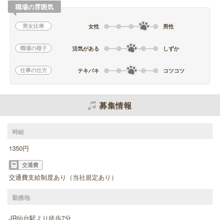
職場の雰囲気
男女比率
女性
男性
職場の様子
活気がある
しずか
仕事の仕方
テキパキ
コツコツ
募集情報
時給
1350円
交通費
交通費支給制度あり（当社規定あり）
勤務地
JR仙台駅より徒歩7分