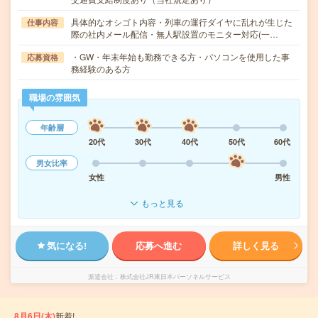
具体的なオシゴト内容・列車の運行ダイヤに乱れが生じた
仕事内容
際の社内メール配信・無人駅設置のモニター対応(一…
・GW・年末年始も勤務できる方・パソコンを使用した事
応募資格
務経験のある方
職場の雰囲気
年齢層
20代
30代
40代
50代
60代
男女比率
女性
男性
もっと見る
気になる!
応募へ進む
詳しく見る
派遣会社
株式会社JR東日本パーソネルサービス
8月6日(木)
新着!