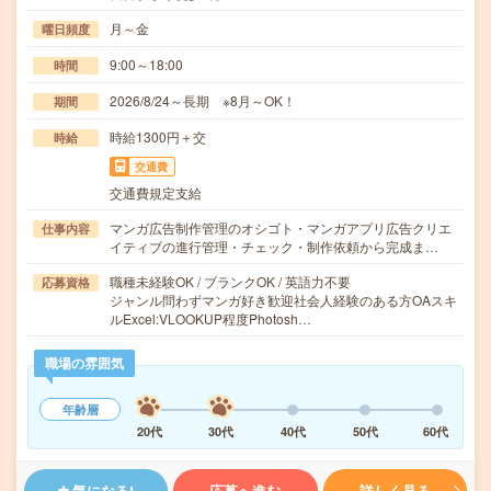
月～金
曜日頻度
9:00～18:00
時間
2026/8/24～長期 ※8月～OK！
期間
時給1300円＋交
時給
交通費
交通費規定支給
マンガ広告制作管理のオシゴト・マンガアプリ広告クリエ
仕事内容
イティブの進行管理・チェック・制作依頼から完成ま…
職種未経験OK / ブランクOK / 英語力不要
応募資格
ジャンル問わずマンガ好き歓迎社会人経験のある方OAスキ
ルExcel:VLOOKUP程度Photosh…
職場の雰囲気
年齢層
20代
30代
40代
50代
60代
気になる!
応募へ進む
詳しく見る