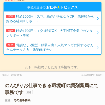
お仕事
★
トピックス
事務局注目の
時給2000円！スマホ操作が得意ならOK！未経験から
NEW
始める社内ITサポート
時給1700円～＋交×時短OK！大手NTT企業でカンタ
NEW
ンサポート事務
電話なし×髪型・服装自由！人気マンガに関するかん
NEW
たんデータ入力・残業ほぼナシ！
以下、掲載終了したお仕事情報です。
掲載日
2026/04/30
No.ADCTHA01395391
のんびりお仕事できる環境町の調剤薬局にて
事務です
派遣
職種
その他事務系