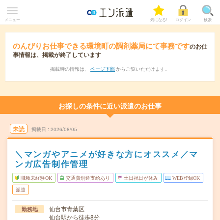
メニュー
気になる!
ログイン
検索
のんびりお仕事できる環境町の調剤薬局にて事務です
のお仕
事情報は、掲載が終了しています
掲載時の情報は、
ページ下部
からご覧いただけます。
お探しの条件に近い派遣のお仕事
未読
掲載日
2026/08/05
＼マンガやアニメが好きな方にオススメ／マ
ンガ広告制作管理
職種未経験OK
交通費別途支給あり
土日祝日が休み
WEB登録OK
派遣
仙台市青葉区
勤務地
仙台駅から徒歩8分