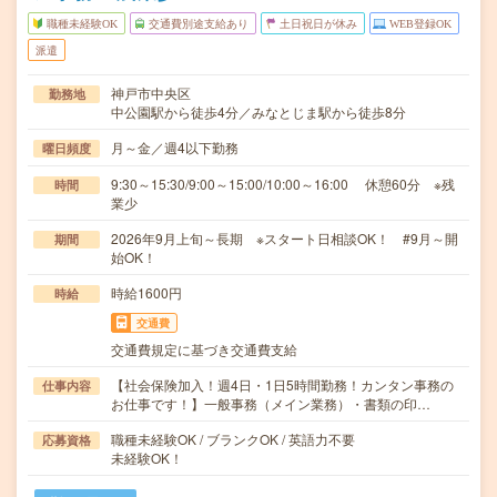
職種未経験OK
交通費別途支給あり
土日祝日が休み
WEB登録OK
派遣
神戸市中央区
勤務地
中公園駅から徒歩4分／みなとじま駅から徒歩8分
月～金／週4以下勤務
曜日頻度
9:30～15:30/9:00～15:00/10:00～16:00 休憩60分 ※残
時間
業少
2026年9月上旬～長期 ※スタート日相談OK！ #9月～開
期間
始OK！
時給1600円
時給
交通費
交通費規定に基づき交通費支給
【社会保険加入！週4日・1日5時間勤務！カンタン事務の
仕事内容
お仕事です！】一般事務（メイン業務）・書類の印…
職種未経験OK / ブランクOK / 英語力不要
応募資格
未経験OK！