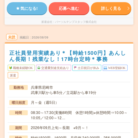
気になる!
応募へ進む
詳しく見る
派遣会社
パーソルテンプスタッフ株式会社
未読
掲載日
2026/08/09
正社員登用実績あり＊【時給1500円】あんし
ん長期！残業なし！17時台定時＊事務
職種未経験OK
交通費別途支給あり
土日祝日が休み
WEB登録OK
派遣
兵庫県尼崎市
勤務地
武庫川駅から車5分／立花駅から車19分
月～金（週5日）
曜日頻度
08:30～17:30(実働8時間 休憩1時間)※休憩時間⇒10:00～
時間
10:05／12:00～12…
2026年09月上旬～長期 ※9月～！
期間
時給1500円～1600円 月収例 240,000円～256,000円
時給