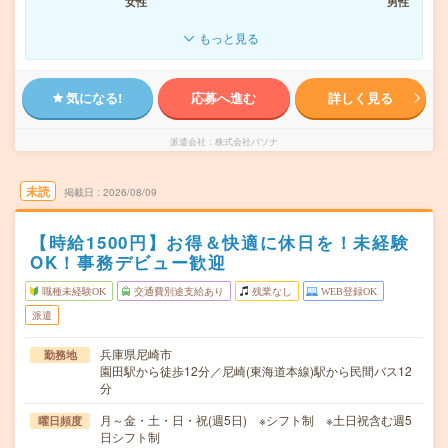
女性
男性
もっと見る
気になる!
応募へ進む
詳しく見る
派遣会社
株式会社パソナ
未読
掲載日
2026/08/09
【時給1500円】お得＆快適に休日を！未経験
OK！事務デビュー歓迎
職種未経験OK
交通費別途支給あり
残業なし
WEB登録OK
派遣
兵庫県尼崎市
勤務地
園田駅から徒歩12分／尼崎(東海道本線)駅から民間バス12
分
月～金・土・日・祝(週5日) ※シフト制 ※土日祝含む週5
曜日頻度
日シフト制