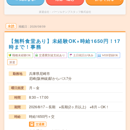
派遣会社
パーソルテンプスタッフ株式会社
未読
掲載日
2026/08/09
【無料食堂あり】未経験OK×時給1650円！17
時まで！事務
職種未経験OK
交通費別途支給あり
土日祝日が休み
WEB登録OK
派遣
兵庫県尼崎市
勤務地
尼崎(阪神線)駅からバス7分
月～金
曜日頻度
8:30～17:00
時間
2026/8/17～長期 ※長期(2ヶ月以上) ※8月～OK！
期間
時給1650円＋交
時給
交通費