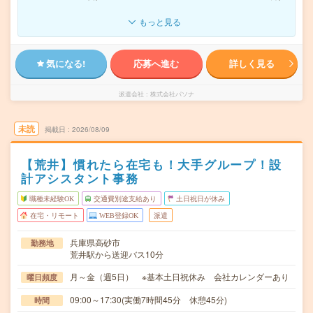
もっと見る
気になる!
応募へ進む
詳しく見る
派遣会社
株式会社パソナ
未読
掲載日
2026/08/09
【荒井】慣れたら在宅も！大手グループ！設
計アシスタント事務
職種未経験OK
交通費別途支給あり
土日祝日が休み
在宅・リモート
WEB登録OK
派遣
兵庫県高砂市
勤務地
荒井駅から送迎バス10分
月～金（週5日） ※基本土日祝休み 会社カレンダーあり
曜日頻度
09:00～17:30(実働7時間45分 休憩45分)
時間