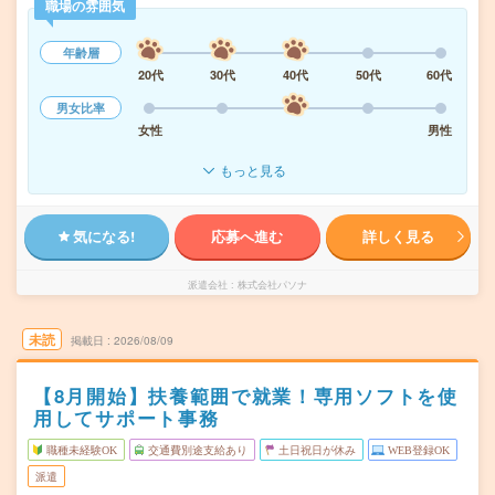
職場の雰囲気
年齢層
20代
30代
40代
50代
60代
男女比率
女性
男性
もっと見る
気になる!
応募へ進む
詳しく見る
派遣会社
株式会社パソナ
未読
掲載日
2026/08/09
【8月開始】扶養範囲で就業！専用ソフトを使
用してサポート事務
職種未経験OK
交通費別途支給あり
土日祝日が休み
WEB登録OK
派遣