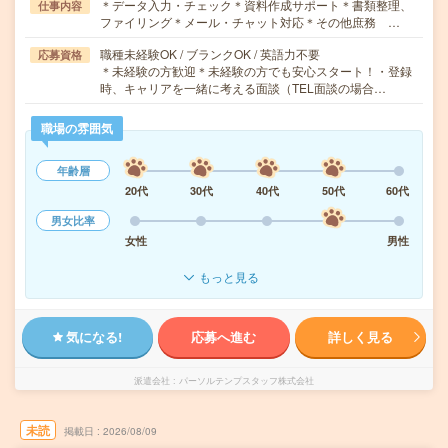
＊データ入力・チェック＊資料作成サポート＊書類整理、
仕事内容
ファイリング＊メール・チャット対応＊その他庶務 …
職種未経験OK / ブランクOK / 英語力不要
応募資格
＊未経験の方歓迎＊未経験の方でも安心スタート！・登録
時、キャリアを一緒に考える面談（TEL面談の場合…
職場の雰囲気
年齢層
20代
30代
40代
50代
60代
男女比率
女性
男性
もっと見る
気になる!
応募へ進む
詳しく見る
派遣会社
パーソルテンプスタッフ株式会社
未読
掲載日
2026/08/09