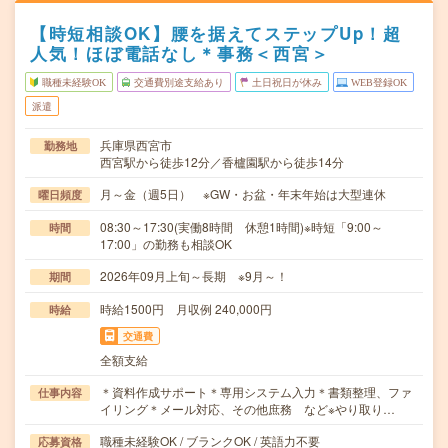
【時短相談OK】腰を据えてステップUp！超
人気！ほぼ電話なし＊事務＜西宮＞
職種未経験OK
交通費別途支給あり
土日祝日が休み
WEB登録OK
派遣
兵庫県西宮市
勤務地
西宮駅から徒歩12分／香櫨園駅から徒歩14分
月～金（週5日） ※GW・お盆・年末年始は大型連休
曜日頻度
08:30～17:30(実働8時間 休憩1時間)※時短「9:00～
時間
17:00」の勤務も相談OK
2026年09月上旬～長期 ※9月～！
期間
時給1500円 月収例 240,000円
時給
交通費
全額支給
＊資料作成サポート＊専用システム入力＊書類整理、ファ
仕事内容
イリング＊メール対応、その他庶務 など※やり取り…
職種未経験OK / ブランクOK / 英語力不要
応募資格