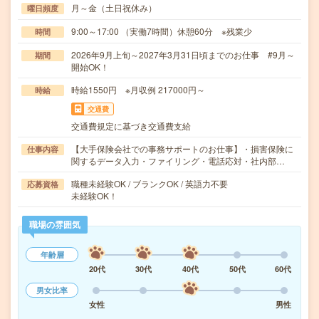
月～金（土日祝休み）
曜日頻度
9:00～17:00 （実働7時間）休憩60分 ※残業少
時間
2026年9月上旬～2027年3月31日頃までのお仕事 #9月～
期間
開始OK！
時給1550円 ※月収例 217000円～
時給
交通費
交通費規定に基づき交通費支給
【大手保険会社での事務サポートのお仕事】・損害保険に
仕事内容
関するデータ入力・ファイリング・電話応対・社内部…
職種未経験OK / ブランクOK / 英語力不要
応募資格
未経験OK！
職場の雰囲気
年齢層
20代
30代
40代
50代
60代
男女比率
女性
男性