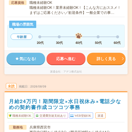
職種未経験OK
応募資格
職種未経験OK！業界未経験OK！【こんな方におススメ！
まずはご応募ください／歓迎条件】一般企業での事…
職場の雰囲気
年齢層
20代
30代
40代
50代
60代
気になる!
応募へ進む
詳しく見る
派遣会社
アデコ株式会社
未読
掲載日
2026/08/09
月給24万円！期間限定×水日祝休み×電話少な
めの契約書作成コツコツ事務
職種未経験OK
交通費別途支給あり
WEB登録OK
派遣
兵庫県西宮市
勤務地
西宮北口駅から徒歩3分／門戸厄神駅から徒歩14分