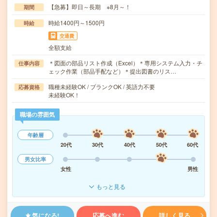
【急募】即日～長期 ※8月～！
期間
時給1400円～1500円
時給
交通費
全額支給
＊図面の部品リスト作成（Excel）＊専用システム入力・チ
仕事内容
ェック作業（部品手配など）＊提出図書のリス…
職種未経験OK / ブランクOK / 英語力不要
応募資格
未経験OK！
職場の雰囲気
年齢層
20代
30代
40代
50代
60代
男女比率
女性
男性
もっと見る
気になる!
応募へ進む
詳しく見る