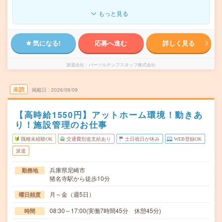
もっと見る
気になる!
応募へ進む
詳しく見る
派遣会社
パーソルテンプスタッフ株式会社
未読
掲載日
2026/08/09
【高時給1550円】アットホーム環境！動きあ
り！施設管理のお仕事
職種未経験OK
交通費別途支給あり
土日祝日が休み
WEB登録OK
派遣
兵庫県尼崎市
勤務地
猪名寺駅から徒歩10分
月～金（週5日）
曜日頻度
08:30～17:00(実働7時間45分 休憩45分)
時間