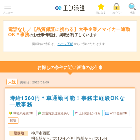
メニュー
気になる!
ログイン
検索
電話なし／【品質保証に携わる】大手企業／マイカー通勤
OK＊事務
のお仕事情報は、掲載が終了しています
掲載時の情報は、
ページ下部
からご覧いただけます。
お探しの条件に近い派遣のお仕事
未読
掲載日
2026/08/09
時給1560円＊車通勤可能！事務未経験OKな
一般事務
職種未経験OK
交通費別途支給あり
土日祝日が休み
WEB登録OK
派遣
神戸市西区
勤務地
明石駅からバス10分／伊川谷駅からバス15分