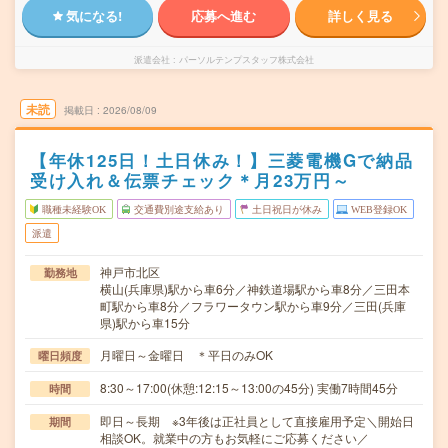
気になる!
応募へ進む
詳しく見る
派遣会社
パーソルテンプスタッフ株式会社
未読
掲載日
2026/08/09
【年休125日！土日休み！】三菱電機Gで納品
受け入れ＆伝票チェック＊月23万円～
職種未経験OK
交通費別途支給あり
土日祝日が休み
WEB登録OK
派遣
神戸市北区
勤務地
横山(兵庫県)駅から車6分／神鉄道場駅から車8分／三田本
町駅から車8分／フラワータウン駅から車9分／三田(兵庫
県)駅から車15分
月曜日～金曜日 ＊平日のみOK
曜日頻度
8:30～17:00(休憩:12:15～13:00の45分) 実働7時間45分
時間
即日～長期 ※3年後は正社員として直接雇用予定＼開始日
期間
相談OK。就業中の方もお気軽にご応募ください／