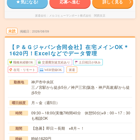
気になる!
応募へ進む
詳しく見る
派遣会社
メルコヒューマンポート株式会社 関西支店
未読
掲載日
2026/08/09
【Ｐ＆Ｇジャパン合同会社】在宅メインOK＊
1620円！Excelなどでデータ管理
職種未経験OK
交通費別途支給あり
土日祝日が休み
在宅・リモート
WEB登録OK
派遣
神戸市中央区
勤務地
三ノ宮駅から徒歩5分／神戸三宮(阪急・神戸高速)駅から徒
歩5分
月～金（週5日）
曜日頻度
09:30～18:00(実働7時間40分 休憩50分)※9：00～17：30
時間
も相談OK
【急募】即日～長期 ※8月～！
期間
時給1620円
時給