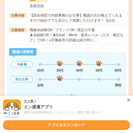
全額支給
【総合病院で内部事務のお仕事】職員の方が教えてくれま
仕事内容
すので始めてでも安心して就業いただけます！【お仕…
職種未経験OK / ブランクOK / 英語力不要
応募資格
★未経験OK！★Excel・Word：基本レベル（入力・修正な
ど）でOK！※労働条件の詳細は紹介時に…
職場の雰囲気
年齢層
20代
30代
40代
50代
60代
男女比率
女性
男性
もっと見る
大人気！
エン派遣アプリ
派遣のお仕事情報がたくさん！プッシュ通知で受け取ろう！
気になる!
応募へ進む
詳しく見る
アプリをダウンロード
派遣会社
株式会社東京海上日動キャリアサービス