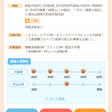
時給1500円【月収例】23万2500円(時給1500円×7時間45
時給
分×月20日稼働＊残業なしの場合) ＊万が一残業が発生し
た場合は残業代別途全額支給
交通費
別途支給あり
＼ネイル・ピアスOK！オフィスワークデビューも大歓迎！
仕事内容
／三菱電機グループで資材の受入れ事務をお願いし…
職種未経験OK / ブランクOK / 英語力不要
応募資格
＊未経験OK＊PCレベル初級OK
職場の雰囲気
年齢層
20代
30代
40代
50代
60代
男女比率
女性
男性
もっと見る