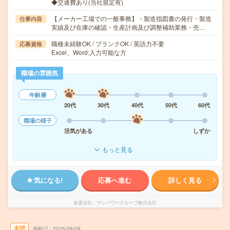
◆交通費あり(当社規定有)
【メーカー工場での一般事務】・製造指図書の発行・製造
仕事内容
実績及び在庫の確認・生産計画及び調整補助業務・売…
職種未経験OK / ブランクOK / 英語力不要
応募資格
Excel、Word:入力可能な方
職場の雰囲気
年齢層
20代
30代
40代
50代
60代
職場の様子
活気がある
しずか
もっと見る
気になる!
応募へ進む
詳しく見る
派遣会社
マンパワーグループ株式会社
未読
掲載日
2026/08/09