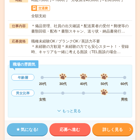
交通費
全額支給
＊備品管理、社員の出欠確認＊配送業者の受付＊郵便等の
仕事内容
書類回収・配布＊書類スキャン、送り状・納品書発行…
職種未経験OK / ブランクOK / 英語力不要
応募資格
＊未経験の方歓迎＊未経験の方でも安心スタート！・登録
時、キャリアを一緒に考える面談（TEL面談の場合…
職場の雰囲気
年齢層
20代
30代
40代
50代
60代
男女比率
女性
男性
もっと見る
気になる!
応募へ進む
詳しく見る