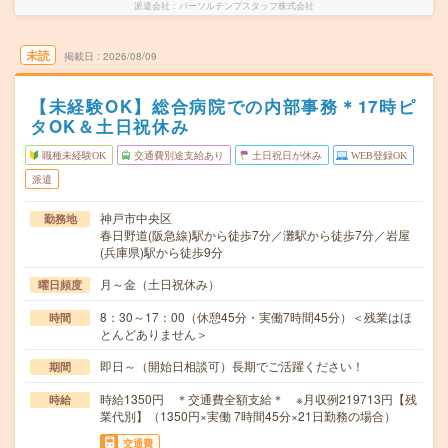
派遣会社
パーソルテンプスタッフ株式会社
未読
掲載日
2026/08/09
【未経験OK】総合病院での内部事務＊17時ピ
タOK＆土日祝休み
職種未経験OK
交通費別途支給あり
土日祝日が休み
WEB登録OK
派遣
神戸市中央区
勤務地
春日野道(阪急線)駅から徒歩7分／灘駅から徒歩7分／岩屋
(兵庫県)駅から徒歩9分
月～金（土日祝休み）
曜日頻度
8：30～17：00（休憩45分・実働7時間45分）＜残業はほ
時間
とんどありません＞
即日～（開始日相談可）長期でご活躍ください！
期間
時給1350円 ＊交通費全額支給＊ ※月収例219713円【残
時給
業代別】（1350円×実働 7時間45分×21日勤務の場合）
交通費