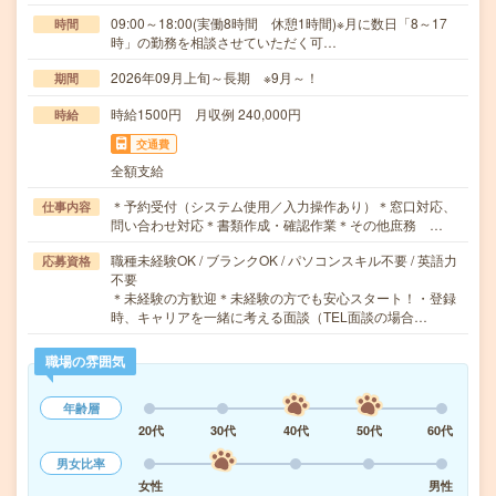
09:00～18:00(実働8時間 休憩1時間)※月に数日「8～17
時間
時」の勤務を相談させていただく可…
2026年09月上旬～長期 ※9月～！
期間
時給1500円 月収例 240,000円
時給
交通費
全額支給
＊予約受付（システム使用／入力操作あり）＊窓口対応、
仕事内容
問い合わせ対応＊書類作成・確認作業＊その他庶務 …
職種未経験OK / ブランクOK / パソコンスキル不要 / 英語力
応募資格
不要
＊未経験の方歓迎＊未経験の方でも安心スタート！・登録
時、キャリアを一緒に考える面談（TEL面談の場合…
職場の雰囲気
年齢層
20代
30代
40代
50代
60代
男女比率
女性
男性