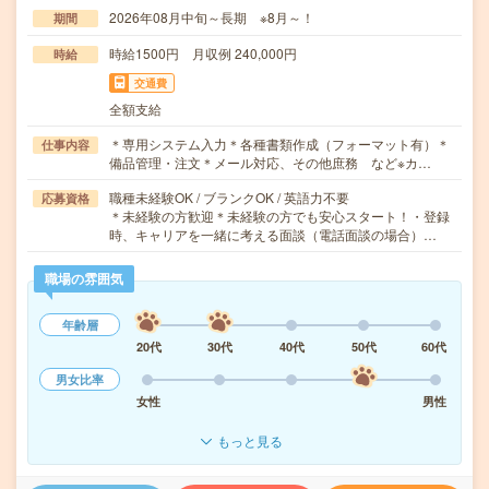
2026年08月中旬～長期 ※8月～！
期間
時給1500円 月収例 240,000円
時給
交通費
全額支給
＊専用システム入力＊各種書類作成（フォーマット有）＊
仕事内容
備品管理・注文＊メール対応、その他庶務 など※カ…
職種未経験OK / ブランクOK / 英語力不要
応募資格
＊未経験の方歓迎＊未経験の方でも安心スタート！・登録
時、キャリアを一緒に考える面談（電話面談の場合）…
職場の雰囲気
年齢層
20代
30代
40代
50代
60代
男女比率
女性
男性
もっと見る