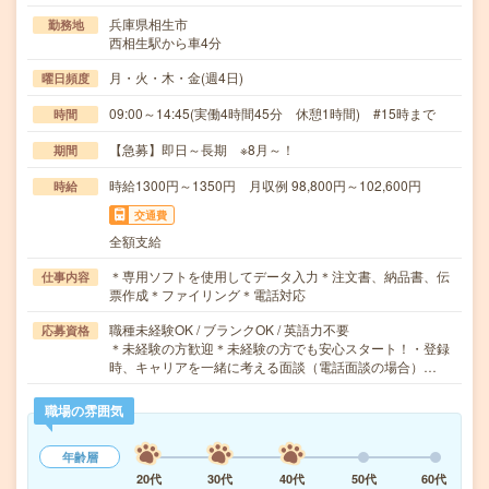
兵庫県相生市
勤務地
西相生駅から車4分
月・火・木・金(週4日)
曜日頻度
09:00～14:45(実働4時間45分 休憩1時間) #15時まで
時間
【急募】即日～長期 ※8月～！
期間
時給1300円～1350円 月収例 98,800円～102,600円
時給
交通費
全額支給
＊専用ソフトを使用してデータ入力＊注文書、納品書、伝
仕事内容
票作成＊ファイリング＊電話対応
職種未経験OK / ブランクOK / 英語力不要
応募資格
＊未経験の方歓迎＊未経験の方でも安心スタート！・登録
時、キャリアを一緒に考える面談（電話面談の場合）…
職場の雰囲気
年齢層
20代
30代
40代
50代
60代