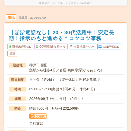
派遣会社
パーソルテンプスタッフ株式会社
未読
掲載日
2026/08/09
【ほぼ電話なし】20・30代活躍中！安定長
期！指示のもと進める＊コツコツ事務
職種未経験OK
交通費別途支給あり
土日祝日が休み
WEB登録OK
派遣
神戸市灘区
勤務地
灘駅から徒歩4分／岩屋(兵庫県)駅から徒歩2分
月～金（週5日） ※突発休にも理解ある環境
曜日頻度
09:00～17:30(実働7時間45分 休憩45分)
時間
2026年09月上旬～長期 ※9月～！
期間
時給1500円 月収例 232,500円
時給
交通費
全額支給