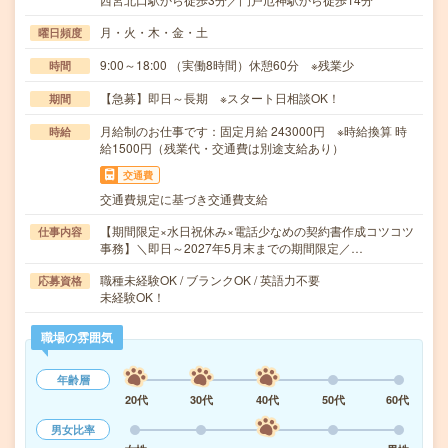
月・火・木・金・土
曜日頻度
9:00～18:00 （実働8時間）休憩60分 ※残業少
時間
【急募】即日～長期 ※スタート日相談OK！
期間
月給制のお仕事です：固定月給 243000円 ※時給換算 時
時給
給1500円（残業代・交通費は別途支給あり）
交通費
交通費規定に基づき交通費支給
【期間限定×水日祝休み×電話少なめの契約書作成コツコツ
仕事内容
事務】＼即日～2027年5月末までの期間限定／…
職種未経験OK / ブランクOK / 英語力不要
応募資格
未経験OK！
職場の雰囲気
年齢層
20代
30代
40代
50代
60代
男女比率