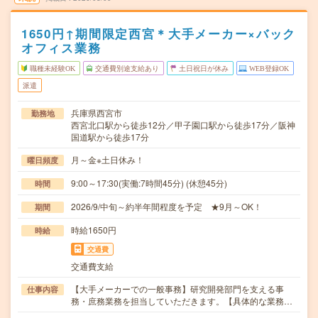
1650円↑期間限定西宮＊大手メーカー×バック
オフィス業務
職種未経験OK
交通費別途支給あり
土日祝日が休み
WEB登録OK
派遣
兵庫県西宮市
勤務地
西宮北口駅から徒歩12分／甲子園口駅から徒歩17分／阪神
国道駅から徒歩17分
月～金※土日休み！
曜日頻度
9:00～17:30(実働:7時間45分) (休憩45分)
時間
2026/9/中旬～約半年間程度を予定 ★9月～OK！
期間
時給1650円
時給
交通費
交通費支給
【大手メーカーでの一般事務】研究開発部門を支える事
仕事内容
務・庶務業務を担当していただきます。【具体的な業務…