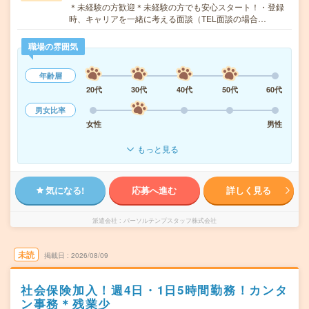
＊未経験の方歓迎＊未経験の方でも安心スタート！・登録
時、キャリアを一緒に考える面談（TEL面談の場合…
職場の雰囲気
年齢層
20代
30代
40代
50代
60代
男女比率
女性
男性
もっと見る
気になる!
応募へ進む
詳しく見る
派遣会社
パーソルテンプスタッフ株式会社
未読
掲載日
2026/08/09
社会保険加入！週4日・1日5時間勤務！カンタ
ン事務＊残業少