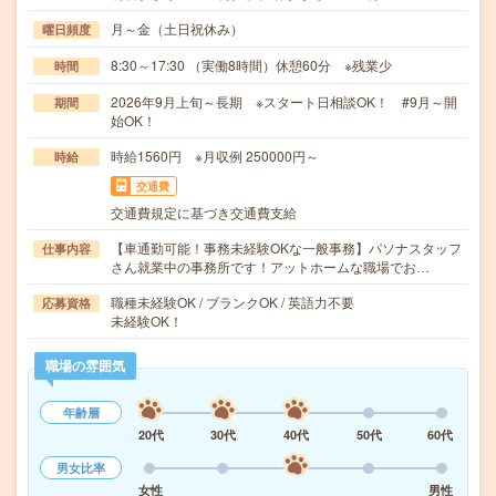
月～金（土日祝休み）
曜日頻度
8:30～17:30 （実働8時間）休憩60分 ※残業少
時間
2026年9月上旬～長期 ※スタート日相談OK！ #9月～開
期間
始OK！
時給1560円 ※月収例 250000円～
時給
交通費
交通費規定に基づき交通費支給
【車通勤可能！事務未経験OKな一般事務】パソナスタッフ
仕事内容
さん就業中の事務所です！アットホームな職場でお…
職種未経験OK / ブランクOK / 英語力不要
応募資格
未経験OK！
職場の雰囲気
年齢層
20代
30代
40代
50代
60代
男女比率
女性
男性