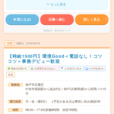
もっと見る
気になる!
応募へ進む
詳しく見る
派遣会社
株式会社パソナ
未読
掲載日
2026/08/09
【時給1500円】環境Good＜電話なし！コツ
コツ＞事務デビュー歓迎
職種未経験OK
交通費別途支給あり
土日祝日が休み
WEB登録OK
派遣
神戸市兵庫区
勤務地
中央市場前駅から徒歩5分／神戸(兵庫県)駅から民間バス10
分
月～金（週5日） ※予定がある日は事前に休み相談OK
曜日頻度
08:30～17:30(実働8時間 休憩1時間)
時間