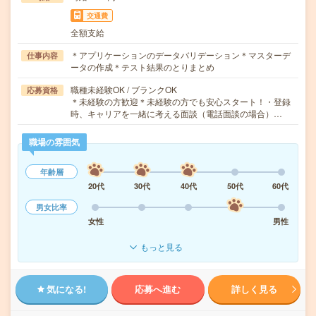
交通費
全額支給
＊アプリケーションのデータバリデーション＊マスターデ
仕事内容
ータの作成＊テスト結果のとりまとめ
職種未経験OK / ブランクOK
応募資格
＊未経験の方歓迎＊未経験の方でも安心スタート！・登録
時、キャリアを一緒に考える面談（電話面談の場合）…
職場の雰囲気
年齢層
20代
30代
40代
50代
60代
男女比率
女性
男性
もっと見る
気になる!
応募へ進む
詳しく見る