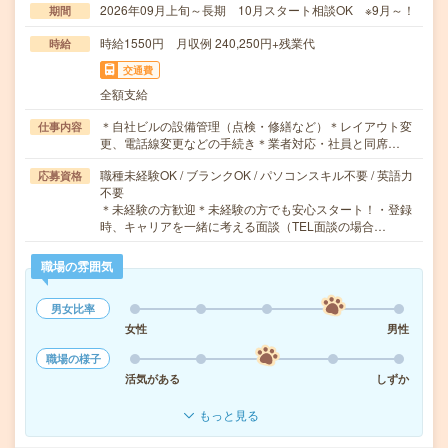
2026年09月上旬～長期 10月スタート相談OK ※9月～！
期間
時給1550円 月収例 240,250円+残業代
時給
交通費
全額支給
＊自社ビルの設備管理（点検・修繕など）＊レイアウト変
仕事内容
更、電話線変更などの手続き＊業者対応・社員と同席…
職種未経験OK / ブランクOK / パソコンスキル不要 / 英語力
応募資格
不要
＊未経験の方歓迎＊未経験の方でも安心スタート！・登録
時、キャリアを一緒に考える面談（TEL面談の場合…
職場の雰囲気
男女比率
女性
男性
職場の様子
活気がある
しずか
もっと見る