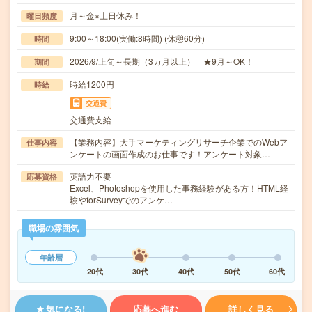
月～金※土日休み！
曜日頻度
9:00～18:00(実働:8時間) (休憩60分)
時間
2026/9/上旬～長期（3カ月以上） ★9月～OK！
期間
時給1200円
時給
交通費
交通費支給
【業務内容】大手マーケティングリサーチ企業でのWebア
仕事内容
ンケートの画面作成のお仕事です！アンケート対象…
英語力不要
応募資格
Excel、Photoshopを使用した事務経験がある方！HTML経
験やforSurveyでのアンケ…
職場の雰囲気
年齢層
20代
30代
40代
50代
60代
気になる!
応募へ進む
詳しく見る