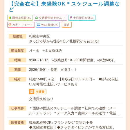
【完全在宅】未経験OK＊スケジュール調整な
ど
職種未経験OK
交通費別途支給あり
土日祝日が休み
在宅・リモート
WEB登録OK
派遣
札幌市中央区
勤務地
さっぽろ駅から徒歩3分／札幌駅から徒歩3分
月～金 ※土日祝休み
曜日頻度
9:30～18:15 ※残業は月10～20時間程度。※休憩60分。
時間
2026/10/01～長期 ※10月～！
期間
時給1500円＋交 【月収例】303,750円～ ■給与の前払
時給
いが可能な速払いサービスあり
交通費
交通費支給あり
＊面接や面談のスケジュール調整＊社内での連携（メー
仕事内容
ル・チャット）＊データ入力＊案内メールの送付＊電話…
職種未経験OK / ブランクOK / 英語力不要
応募資格
◆未経験者歓迎！◆タッチタイピングができる方歓迎。