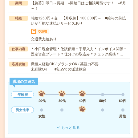
【急募】即日～長期 ※開始日はご相談可能です！ ※8月
期間
～！
時給1250円＋交 【月収例】100,000円～ ■給与の前払
時給
いが可能な速払いサービスあり
交通費
交通費支給あり
＊小口現金管理＊仕訳伝票＊手形入力＊インボイス関係＊
仕事内容
固定資産プレート＊仕分けの取込み＊チェック業務＊…
職種未経験OK / ブランクOK / 英語力不要
応募資格
未経験OK！ #初めての派遣歓迎
職場の雰囲気
年齢層
20代
30代
40代
50代
60代
男女比率
女性
男性
もっと見る