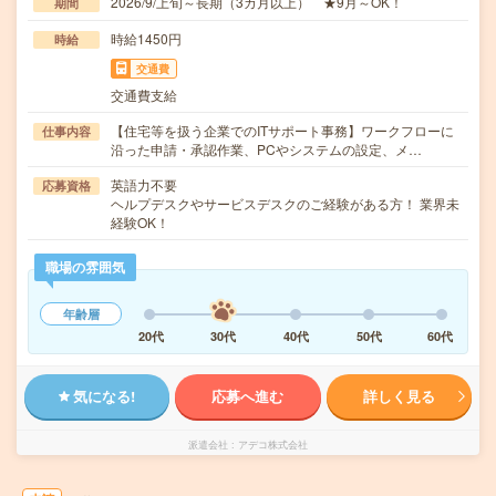
2026/9/上旬～長期（3カ月以上） ★9月～OK！
期間
時給1450円
時給
交通費
交通費支給
【住宅等を扱う企業でのITサポート事務】ワークフローに
仕事内容
沿った申請・承認作業、PCやシステムの設定、メ…
英語力不要
応募資格
ヘルプデスクやサービスデスクのご経験がある方！ 業界未
経験OK！
職場の雰囲気
年齢層
20代
30代
40代
50代
60代
気になる!
応募へ進む
詳しく見る
派遣会社
アデコ株式会社