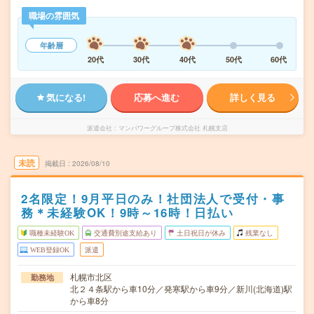
職場の雰囲気
年齢層
20代
30代
40代
50代
60代
気になる!
応募へ進む
詳しく見る
派遣会社
マンパワーグループ株式会社 札幌支店
未読
掲載日
2026/08/10
2名限定！9月平日のみ！社団法人で受付・事
務＊未経験OK！9時～16時！日払い
職種未経験OK
交通費別途支給あり
土日祝日が休み
残業なし
WEB登録OK
派遣
札幌市北区
勤務地
北２４条駅から車10分／発寒駅から車9分／新川(北海道)駅
から車8分