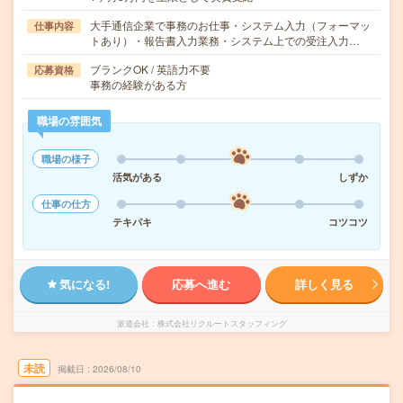
大手通信企業で事務のお仕事・システム入力（フォーマッ
仕事内容
トあり）・報告書入力業務・システム上での受注入力…
ブランクOK / 英語力不要
応募資格
事務の経験がある方
職場の雰囲気
職場の様子
活気がある
しずか
仕事の仕方
テキパキ
コツコツ
気になる!
応募へ進む
詳しく見る
派遣会社
株式会社リクルートスタッフィング
未読
掲載日
2026/08/10