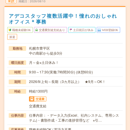
未読
掲載日
2026/08/10
アデコスタッフ複数活躍中！憧れのおしゃれ
オフィス＊事務
職種未経験OK
交通費別途支給あり
土日祝日が休み
WEB登録OK
派遣
札幌市豊平区
勤務地
中の島駅から徒歩3分
月～金※土日休み！
曜日頻度
9:00～17:30(実働:7時間30分) (休憩60分)
時間
2026/9/上旬～長期（3カ月以上） ★9月～OK！
期間
時給1300円
時給
交通費
交通費支給
仕事内容：・データ入力(Excel、社内システム、専用シス
仕事内容
テム)・書類作成・工事の進捗管理など ※引…
職種未経験OK / 英語力不要
応募資格