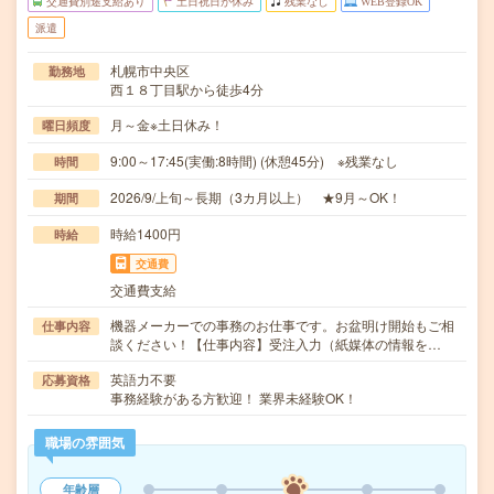
交通費別途支給あり
土日祝日が休み
残業なし
WEB登録OK
派遣
札幌市中央区
勤務地
西１８丁目駅から徒歩4分
月～金※土日休み！
曜日頻度
9:00～17:45(実働:8時間) (休憩45分) ※残業なし
時間
2026/9/上旬～長期（3カ月以上） ★9月～OK！
期間
時給1400円
時給
交通費
交通費支給
機器メーカーでの事務のお仕事です。お盆明け開始もご相
仕事内容
談ください！【仕事内容】受注入力（紙媒体の情報を…
英語力不要
応募資格
事務経験がある方歓迎！ 業界未経験OK！
職場の雰囲気
年齢層