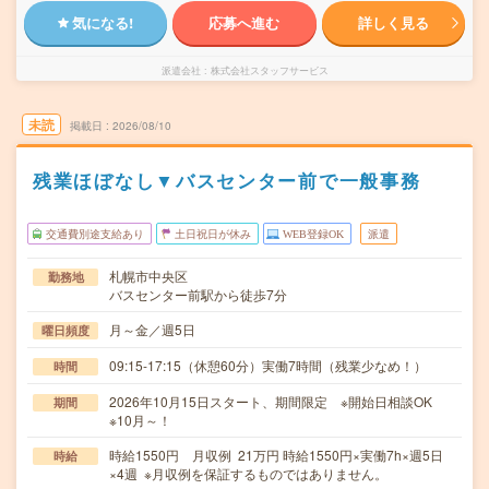
気になる!
応募へ進む
詳しく見る
派遣会社
株式会社スタッフサービス
未読
掲載日
2026/08/10
残業ほぼなし▼バスセンター前で一般事務
交通費別途支給あり
土日祝日が休み
WEB登録OK
派遣
札幌市中央区
勤務地
バスセンター前駅から徒歩7分
月～金／週5日
曜日頻度
09:15-17:15（休憩60分）実働7時間（残業少なめ！）
時間
2026年10月15日スタート、期間限定 ※開始日相談OK
期間
※10月～！
時給1550円 月収例 21万円 時給1550円×実働7h×週5日
時給
×4週 ※月収例を保証するものではありません。