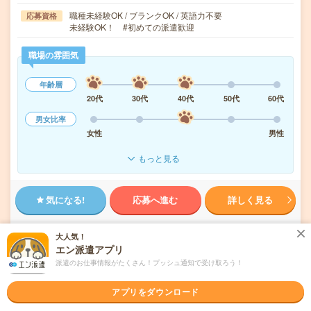
職種未経験OK / ブランクOK / 英語力不要
応募資格
未経験OK！ #初めての派遣歓迎
職場の雰囲気
年齢層
20代
30代
40代
50代
60代
男女比率
女性
男性
もっと見る
気になる!
応募へ進む
詳しく見る
派遣会社
株式会社スタッフサービス
大人気！
エン派遣アプリ
派遣のお仕事情報がたくさん！プッシュ通知で受け取ろう！
未読
掲載日
2026/08/10
アプリをダウンロード
18時まで＊派遣スタッフ活躍中＊発送依頼な