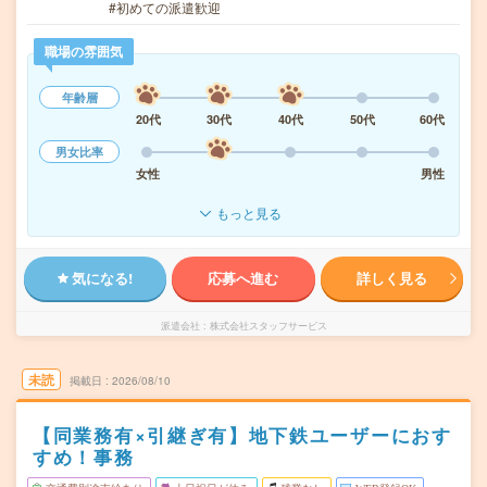
#初めての派遣歓迎
職場の雰囲気
年齢層
20代
30代
40代
50代
60代
男女比率
女性
男性
もっと見る
気になる!
応募へ進む
詳しく見る
派遣会社
株式会社スタッフサービス
未読
掲載日
2026/08/10
【同業務有×引継ぎ有】地下鉄ユーザーにおす
すめ！事務