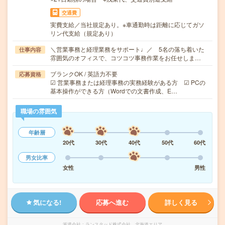
交通費
実費支給／当社規定あり。※車通勤時は距離に応じてガソ
リン代支給（規定あり）
＼営業事務と経理業務をサポート♩／ 5名の落ち着いた
仕事内容
雰囲気のオフィスで、コツコツ事務作業をお任せしま…
ブランクOK / 英語力不要
応募資格
☑ 営業事務または経理事務の実務経験がある方 ☑ PCの
基本操作ができる方（Wordでの文書作成、E…
職場の雰囲気
年齢層
20代
30代
40代
50代
60代
男女比率
女性
男性
気になる!
応募へ進む
詳しく見る
派遣会社
ランスタッド株式会社 北海道エリア