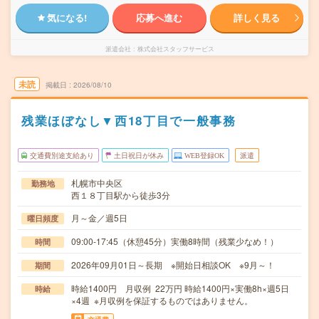
気になる!
応募へ進む
詳しく見る
派遣会社
株式会社スタッフサービス
未読
掲載日
2026/08/10
残業ほぼなし▼西18丁目で一般事務
交通費別途支給あり
土日祝日が休み
WEB登録OK
派遣
札幌市中央区
勤務地
西１８丁目駅から徒歩3分
月～金／週5日
曜日頻度
09:00-17:45（休憩45分）実働8時間（残業少なめ！）
時間
2026年09月01日～長期 ※開始日相談OK ※9月～！
期間
時給1400円 月収例 22万円 時給1400円×実働8h×週5日
時給
×4週 ※月収例を保証するものではありません。