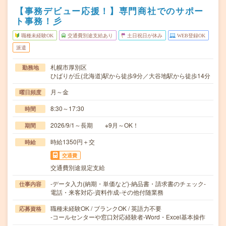
【事務デビュー応援！】専門商社でのサポー
ト事務！彡
職種未経験OK
交通費別途支給あり
土日祝日が休み
WEB登録OK
派遣
札幌市厚別区
勤務地
ひばりが丘(北海道)駅から徒歩9分／大谷地駅から徒歩14分
月～金
曜日頻度
8:30～17:30
時間
2026/9/1～長期 ※9月～OK！
期間
時給1350円＋交
時給
交通費
交通費別途規定支給
‐データ入力(納期・単価など)‐納品書・請求書のチェック‐
仕事内容
電話・来客対応‐資料作成‐その他付随業務
職種未経験OK / ブランクOK / 英語力不要
応募資格
‐コールセンターや窓口対応経験者‐Word・Excel基本操作