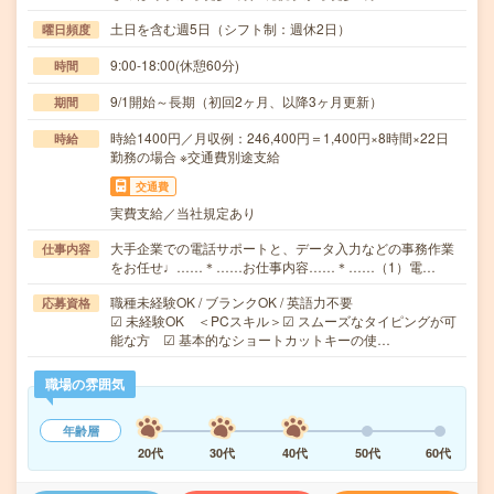
土日を含む週5日（シフト制：週休2日）
曜日頻度
9:00-18:00(休憩60分)
時間
9/1開始～長期（初回2ヶ月、以降3ヶ月更新）
期間
時給1400円／月収例：246,400円＝1,400円×8時間×22日
時給
勤務の場合 ※交通費別途支給
交通費
実費支給／当社規定あり
大手企業での電話サポートと、データ入力などの事務作業
仕事内容
をお任せ♩……＊……お仕事内容……＊……（1）電…
職種未経験OK / ブランクOK / 英語力不要
応募資格
☑ 未経験OK ＜PCスキル＞☑ スムーズなタイピングが可
能な方 ☑ 基本的なショートカットキーの使…
職場の雰囲気
年齢層
20代
30代
40代
50代
60代