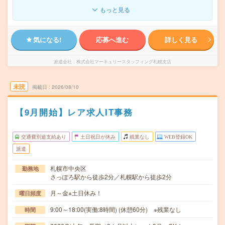
もっと見る
気になる!
応募へ進む
詳しく見る
派遣会社
株式会社マーキュリースタッフィング札幌支店
未読
掲載日
2026/08/10
【9月開始】レア求人IT事務
交通費別途支給あり
土日祝日が休み
残業なし
WEB登録OK
派遣
札幌市中央区
勤務地
さっぽろ駅から徒歩2分／札幌駅から徒歩2分
月～金※土日休み！
曜日頻度
9:00～18:00(実働:8時間) (休憩60分) ※残業なし
時間