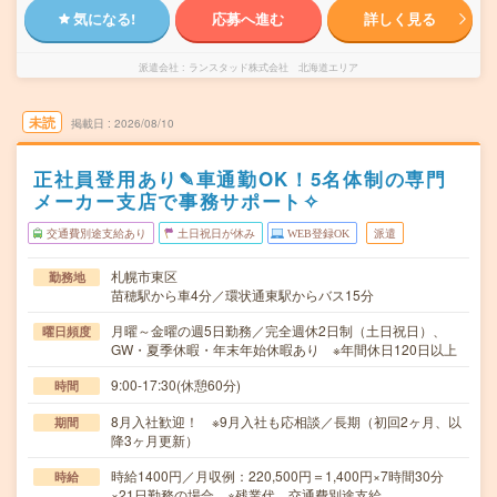
気になる!
応募へ進む
詳しく見る
派遣会社
ランスタッド株式会社 北海道エリア
未読
掲載日
2026/08/10
正社員登用あり✎車通勤OK！5名体制の専門
メーカー支店で事務サポート✧
交通費別途支給あり
土日祝日が休み
WEB登録OK
派遣
札幌市東区
勤務地
苗穂駅から車4分／環状通東駅からバス15分
月曜～金曜の週5日勤務／完全週休2日制（土日祝日）、
曜日頻度
GW・夏季休暇・年末年始休暇あり ※年間休日120日以上
9:00-17:30(休憩60分)
時間
8月入社歓迎！ ※9月入社も応相談／長期（初回2ヶ月、以
期間
降3ヶ月更新）
時給1400円／月収例：220,500円＝1,400円×7時間30分
時給
×21日勤務の場合 ※残業代、交通費別途支給