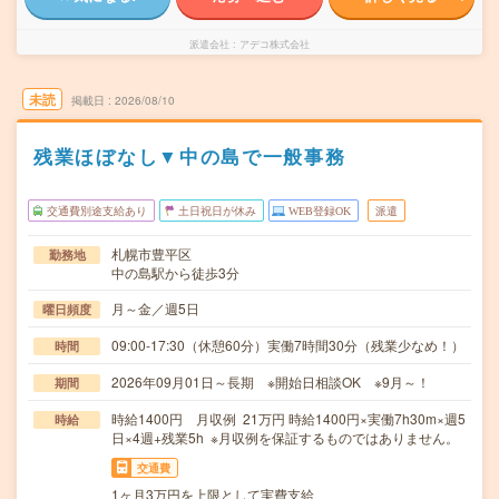
派遣会社
アデコ株式会社
未読
掲載日
2026/08/10
残業ほぼなし▼中の島で一般事務
交通費別途支給あり
土日祝日が休み
WEB登録OK
派遣
札幌市豊平区
勤務地
中の島駅から徒歩3分
月～金／週5日
曜日頻度
09:00-17:30（休憩60分）実働7時間30分（残業少なめ！）
時間
2026年09月01日～長期 ※開始日相談OK ※9月～！
期間
時給1400円 月収例 21万円 時給1400円×実働7h30m×週5
時給
日×4週+残業5h ※月収例を保証するものではありません。
交通費
1ヶ月3万円を上限として実費支給