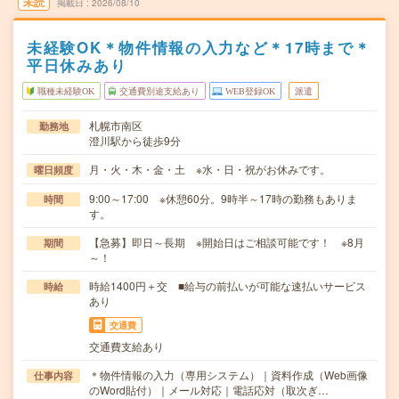
未読
掲載日
2026/08/10
未経験OK＊物件情報の入力など＊17時まで＊
平日休みあり
職種未経験OK
交通費別途支給あり
WEB登録OK
派遣
札幌市南区
勤務地
澄川駅から徒歩9分
月・火・木・金・土 ※水・日・祝がお休みです。
曜日頻度
9:00～17:00 ※休憩60分。9時半～17時の勤務もありま
時間
す。
【急募】即日～長期 ※開始日はご相談可能です！ ※8月
期間
～！
時給1400円＋交 ■給与の前払いが可能な速払いサービス
時給
あり
交通費
交通費支給あり
＊物件情報の入力（専用システム）｜資料作成（Web画像
仕事内容
のWord貼付）｜メール対応｜電話応対（取次ぎ…