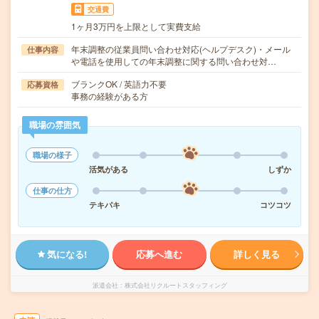
交通費
1ヶ月3万円を上限として実費支給
年末調整の従業員問い合わせ対応(ヘルプデスク)・メール
仕事内容
や電話を使用しての年末調整に関する問い合わせ対…
ブランクOK / 英語力不要
応募資格
事務の経験がある方
職場の雰囲気
職場の様子
活気がある
しずか
仕事の仕方
テキパキ
コツコツ
気になる!
応募へ進む
詳しく見る
派遣会社
株式会社リクルートスタッフィング