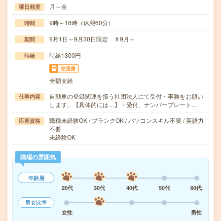
月～金
曜日頻度
9時～16時（休憩60分）
時間
9月1日～9月30日限定 ＃9月～
期間
時給1300円
時給
交通費
全額支給
自動車の登録関連を扱う社団法人にて受付・事務をお願い
仕事内容
します。【具体的には…】・受付、ナンバープレート…
職種未経験OK / ブランクOK / パソコンスキル不要 / 英語力
応募資格
不要
未経験OK
職場の雰囲気
年齢層
20代
30代
40代
50代
60代
男女比率
女性
男性