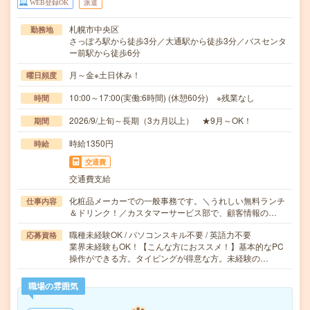
WEB登録OK
派遣
札幌市中央区
勤務地
さっぽろ駅から徒歩3分／大通駅から徒歩3分／バスセンタ
ー前駅から徒歩6分
月～金※土日休み！
曜日頻度
10:00～17:00(実働:6時間) (休憩60分) ※残業なし
時間
2026/9/上旬～長期（3カ月以上） ★9月～OK！
期間
時給1350円
時給
交通費
交通費支給
化粧品メーカーでの一般事務です。＼うれしい無料ランチ
仕事内容
＆ドリンク！／カスタマーサービス部で、顧客情報の…
職種未経験OK / パソコンスキル不要 / 英語力不要
応募資格
業界未経験もOK！【こんな方におススメ！】基本的なPC
操作ができる方。タイピングが得意な方。未経験の…
職場の雰囲気