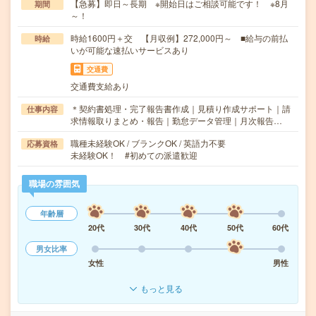
【急募】即日～長期 ※開始日はご相談可能です！ ※8月
期間
～！
時給1600円＋交 【月収例】272,000円～ ■給与の前払
時給
いが可能な速払いサービスあり
交通費
交通費支給あり
＊契約書処理・完了報告書作成｜見積り作成サポート｜請
仕事内容
求情報取りまとめ・報告｜勤怠データ管理｜月次報告…
職種未経験OK / ブランクOK / 英語力不要
応募資格
未経験OK！ #初めての派遣歓迎
職場の雰囲気
年齢層
20代
30代
40代
50代
60代
男女比率
女性
男性
もっと見る