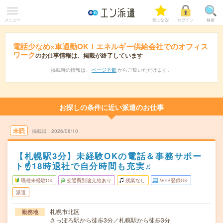
メニュー
気になる!
ログイン
検索
電話少なめ×車通勤OK！エネルギー供給会社でのオフィス
ワーク
のお仕事情報は、掲載が終了しています
掲載時の情報は、
ページ下部
からご覧いただけます。
お探しの条件に近い派遣のお仕事
未読
掲載日
2026/08/10
【札幌駅3分】未経験OKの電話＆事務サポー
ト☝18時退社で自分時間も充実♬
職種未経験OK
交通費別途支給あり
残業なし
WEB登録OK
派遣
札幌市北区
勤務地
さっぽろ駅から徒歩3分／札幌駅から徒歩3分