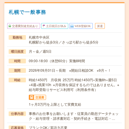
札幌で一般事務
交通費別途支給あり
土日祝日が休み
WEB登録OK
派遣
札幌市中央区
勤務地
札幌駅から徒歩3分／さっぽろ駅から徒歩5分
月～金／週5日
曜日頻度
09:00-18:00（休憩60分）実働8時間
時間
2026年09月01日～長期 ※開始日相談OK ※9月～！
期間
時給1450円 月収例 25万円 時給1450円×実働8h×週5日
時給
×4週+残業10h ※月収例を保証するものではありません。※
給与即受取りサービス利用可（利用条件有）
交通費
1ヶ月3万円を上限として実費支給
事務のお仕事をお願いします・従業員の勤怠データチェッ
仕事内容
ク・給与管理・請求書対応・契約手続き・電話対応・…
ブランクOK / 英語力不要
応募資格