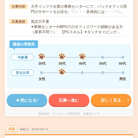
大手インフラ企業の事務センターにて、バックオフィス部
仕事内容
門のサポートをお任せ。⿻・・・具体的には・・・⿻…
英語力不要
応募資格
✦事務センターやBPOでのオフィスワーク経験がある方
（業界不問！） 【PCスキル】✦タッチタイピング…
職場の雰囲気
年齢層
20代
30代
40代
50代
60代
男女比率
女性
男性
気になる!
応募へ進む
詳しく見る
派遣会社
ランスタッド株式会社 北海道エリア
未読
掲載日
2026/08/10