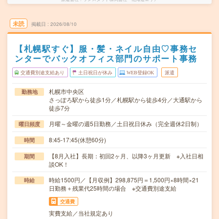
未読
掲載日
2026/08/10
【札幌駅すぐ】服・髪・ネイル自由♡事務セ
ンターでバックオフィス部門のサポート事務
交通費別途支給あり
土日祝日が休み
WEB登録OK
派遣
札幌市中央区
勤務地
さっぽろ駅から徒歩1分／札幌駅から徒歩4分／大通駅から
徒歩7分
月曜～金曜の週5日勤務／土日祝日休み（完全週休2日制）
曜日頻度
8:45-17:45(休憩60分)
時間
【8月入社】長期：初回2ヶ月、以降3ヶ月更新 ※入社日相
期間
談OK！
時給1500円／【月収例】298,875円＝1,500円×8時間×21
時給
日勤務＋残業代25時間の場合 ※交通費別途支給
交通費
実費支給／当社規定あり