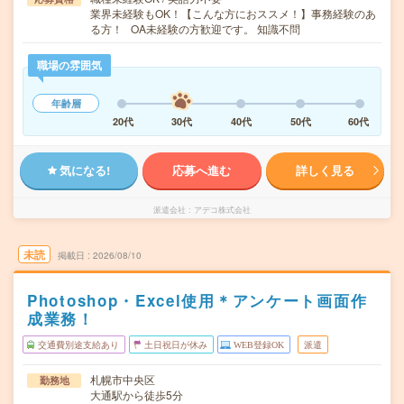
業界未経験もOK！【こんな方におススメ！】事務経験のあ
る方！ OA未経験の方歓迎です。 知識不問
職場の雰囲気
年齢層
20代
30代
40代
50代
60代
気になる!
応募へ進む
詳しく見る
派遣会社
アデコ株式会社
未読
掲載日
2026/08/10
Photoshop・Excel使用＊アンケート画面作
成業務！
交通費別途支給あり
土日祝日が休み
WEB登録OK
派遣
札幌市中央区
勤務地
大通駅から徒歩5分