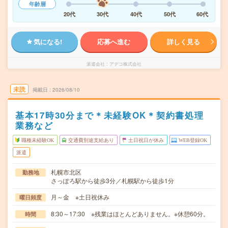
年齢層
20代
30代
40代
50代
60代
気になる!
応募へ進む
詳しく見る
派遣会社
アデコ株式会社
未読
掲載日
2026/08/10
基本17時30分まで＊未経験OK＊契約書処理
業務など
職種未経験OK
交通費別途支給あり
土日祝日が休み
WEB登録OK
派遣
札幌市北区
勤務地
さっぽろ駅から徒歩3分／札幌駅から徒歩1分
月～金 ※土日祝休み
曜日頻度
8:30～17:30 ※残業はほとんどありません。※休憩60分。
時間