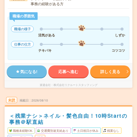
事務の経験がある方
職場の雰囲気
職場の様子
活気がある
しずか
仕事の仕方
テキパキ
コツコツ
気になる!
応募へ進む
詳しく見る
派遣会社
株式会社リクルートスタッフィング
未読
掲載日
2026/08/10
＜残業ナシ＞ネイル・髪色自由！10時Startの
事務＠駅直結
職種未経験OK
交通費別途支給あり
土日祝日が休み
残業なし