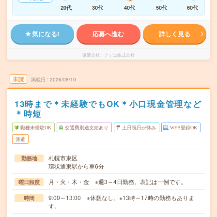
20代
30代
40代
50代
60代
気になる!
応募へ進む
詳しく見る
派遣会社
アデコ株式会社
未読
掲載日
2026/08/10
13時まで＊未経験でもOK＊小口現金管理など
＊時短
職種未経験OK
交通費別途支給あり
土日祝日が休み
WEB登録OK
派遣
札幌市東区
勤務地
環状通東駅から車6分
月・火・木・金 ※週3～4日勤務。表記は一例です。
曜日頻度
9:00～13:00 ※休憩なし。※13時～17時の勤務もありま
時間
す。