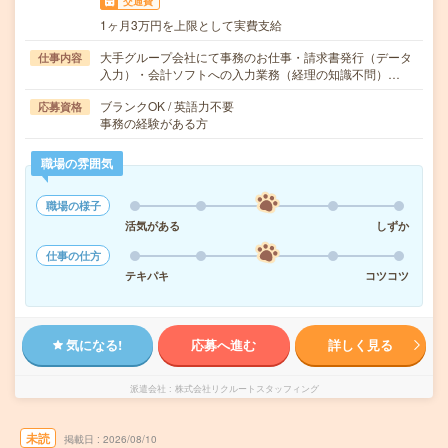
交通費
1ヶ月3万円を上限として実費支給
大手グループ会社にて事務のお仕事・請求書発行（データ
仕事内容
入力）・会計ソフトへの入力業務（経理の知識不問）…
ブランクOK / 英語力不要
応募資格
事務の経験がある方
職場の雰囲気
職場の様子
活気がある
しずか
仕事の仕方
テキパキ
コツコツ
気になる!
応募へ進む
詳しく見る
派遣会社
株式会社リクルートスタッフィング
未読
掲載日
2026/08/10