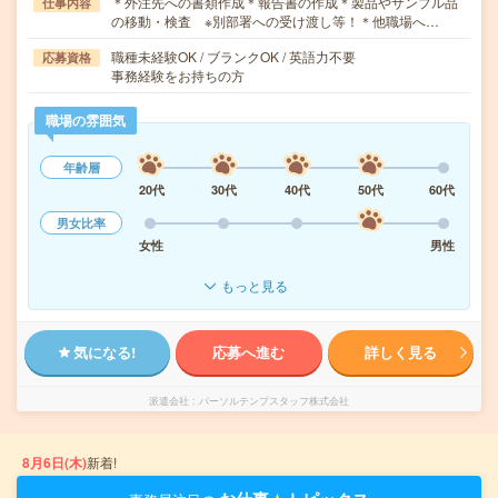
＊外注先への書類作成＊報告書の作成＊製品やサンプル品
仕事内容
の移動・検査 ※別部署への受け渡し等！＊他職場へ…
職種未経験OK / ブランクOK / 英語力不要
応募資格
事務経験をお持ちの方
職場の雰囲気
年齢層
20代
30代
40代
50代
60代
男女比率
女性
男性
もっと見る
気になる!
応募へ進む
詳しく見る
派遣会社
パーソルテンプスタッフ株式会社
8月6日(木)
新着!