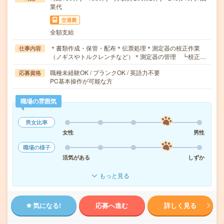
業代
交通費
全額支給
＊書類作成・保管・配布＊伝票処理＊測定器の校正作業
仕事内容
（ノギスやトルクレンチなど）＊測定器の管理 ┗校正…
職種未経験OK / ブランクOK / 英語力不要
応募資格
PC基本操作が可能な方
職場の雰囲気
男女比率
女性
男性
職場の様子
活気がある
しずか
もっと見る
気になる!
応募へ進む
詳しく見る