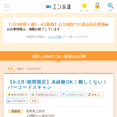
メニュー
気になる!
ログイン
検索
【1日3時間＊週3～4日勤務】公立病院での面会対応業務
の
お仕事情報は、掲載が終了しています
掲載時の情報は、
ページ下部
からご覧いただけます。
お探しの条件に近い派遣のお仕事
未読
掲載日
2026/08/07
【9‐2月/期間限定】未経験OK！難しくない！
バーコードスキャン
職種未経験OK
交通費別途支給あり
土日祝日が休み
残業なし
WEB登録OK
派遣
長野県上田市
勤務地
上田駅から徒歩10分