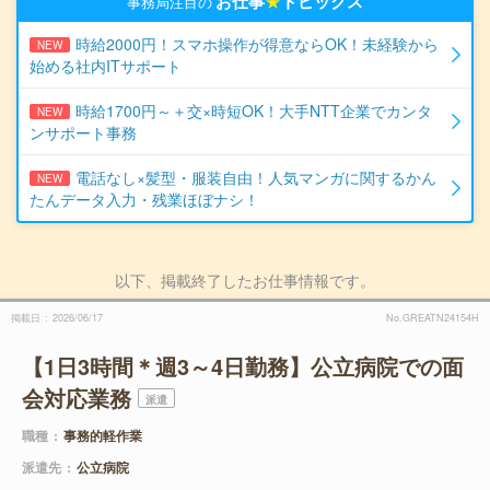
お仕事
★
トピックス
事務局注目の
時給2000円！スマホ操作が得意ならOK！未経験から
NEW
始める社内ITサポート
時給1700円～＋交×時短OK！大手NTT企業でカンタ
NEW
ンサポート事務
電話なし×髪型・服装自由！人気マンガに関するかん
NEW
たんデータ入力・残業ほぼナシ！
以下、掲載終了したお仕事情報です。
掲載日
2026/06/17
No.GREATN24154H
【1日3時間＊週3～4日勤務】公立病院での面
会対応業務
派遣
職種
事務的軽作業
派遣先
公立病院