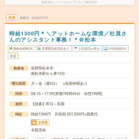
派遣会社
パーソルテンプスタッフ株式会社
未読
掲載日
2026/07/31
時給1300円＊＼アットホームな環境／社員さ
んのアシスタント事務！＊＠松本
職種未経験OK
交通費別途支給あり
土日祝日が休み
WEB登録OK
派遣
長野県松本市
勤務地
南松本駅から車10分
月～金（週5日） ※長期休暇あり
曜日頻度
08:15～17:00(実働7時間45分 休憩1時間)
時間
【急募】即日～長期
期間
時給1300円 月収例 201,500円+残業代
時給
交通費
全額支給