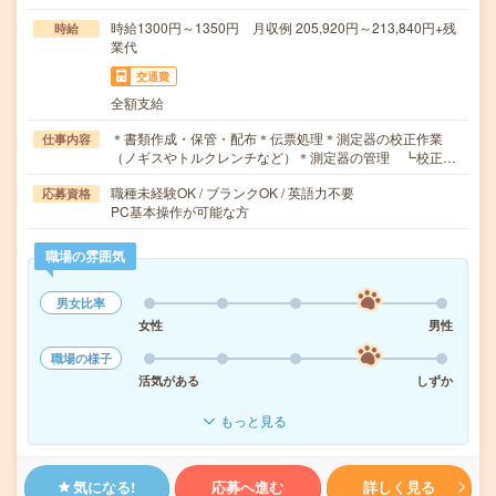
時給1300円～1350円 月収例 205,920円～213,840円+残
時給
業代
交通費
全額支給
＊書類作成・保管・配布＊伝票処理＊測定器の校正作業
仕事内容
（ノギスやトルクレンチなど）＊測定器の管理 ┗校正…
職種未経験OK / ブランクOK / 英語力不要
応募資格
PC基本操作が可能な方
職場の雰囲気
男女比率
女性
男性
職場の様子
活気がある
しずか
もっと見る
気になる!
応募へ進む
詳しく見る