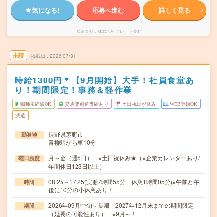
気になる!
応募へ進む
詳しく見る
派遣会社
株式会社グレート長野
未読
掲載日
2026/07/31
時給1300円＊【9月開始】大手！社員食堂あ
り！期間限定！事務＆軽作業
職種未経験OK
交通費別途支給あり
土日祝日が休み
WEB登録OK
派遣
長野県茅野市
勤務地
青柳駅から車10分
月～金（週5日） ※土日祝休み★（※企業カレンダーあり/
曜日頻度
年間休日123日以上）
08:25～17:25(実働7時間55分 休憩1時間05分)※午前と午
時間
後に10分の小休憩あり！
2026年09月中旬～長期 2027年12月末までの期間限定
期間
（延長の可能性あり） ※9月～！