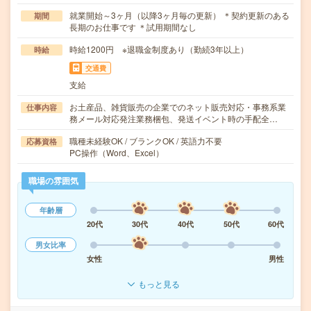
就業開始～3ヶ月（以降3ヶ月毎の更新） ＊契約更新のある
期間
長期のお仕事です ＊試用期間なし
時給1200円 ※退職金制度あり（勤続3年以上）
時給
交通費
支給
お土産品、雑貨販売の企業でのネット販売対応・事務系業
仕事内容
務メール対応発注業務梱包、発送イベント時の手配全…
職種未経験OK / ブランクOK / 英語力不要
応募資格
PC操作（Word、Excel）
職場の雰囲気
年齢層
20代
30代
40代
50代
60代
男女比率
女性
男性
もっと見る