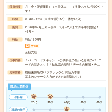
月～金・祝(週5日) ※土日休み！ ※祝日休みも相談OKで
曜日頻度
す！
09:30～16:30(実働6時間15分 休憩45分)
時間
2026年09月上旬～長期 9月～2月までの半年間限定！
期間
※9月～！
時給1250円
時給
交通費
全額支給
＊バーコードスキャン ※公共料金の払い込み票のバーコ
仕事内容
ードの読みとり！＊払込票の整理＊データの確認・チ…
職種未経験OK / ブランクOK / 英語力不要
応募資格
基本的なデータ入力ができれば問題なし！
職場の雰囲気
年齢層
20代
30代
40代
50代
60代
職場の様子