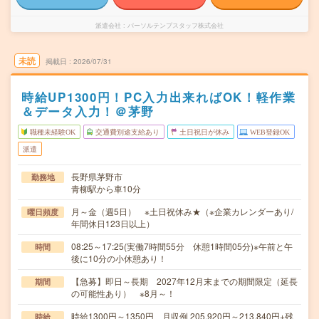
派遣会社
パーソルテンプスタッフ株式会社
未読
掲載日
2026/07/31
時給UP1300円！PC入力出来ればOK！軽作業
＆データ入力！＠茅野
職種未経験OK
交通費別途支給あり
土日祝日が休み
WEB登録OK
派遣
長野県茅野市
勤務地
青柳駅から車10分
月～金（週5日） ※土日祝休み★（※企業カレンダーあり/
曜日頻度
年間休日123日以上）
08:25～17:25(実働7時間55分 休憩1時間05分)※午前と午
時間
後に10分の小休憩あり！
【急募】即日～長期 2027年12月末までの期間限定（延長
期間
の可能性あり） ※8月～！
時給1300円～1350円 月収例 205,920円～213,840円+残
時給