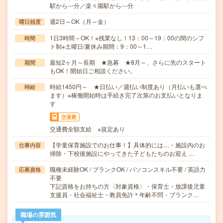
駅から---分／楽々園駅から---分
週2日～OK（月～金）
曜日頻度
1日3時間～OK！※残業なし！13：00～19：00の間のシフ
時間
ト制※土曜日/夏休み期間：9：00～1…
最短2ヶ月～長期 ★急募 ★8月～、さらに先のスタート
期間
もOK！開始日ご相談ください。
時給1450円～ ★日払い／週払い制度あり（月払いも選べ
時給
ます）※稼働開始時は手続き完了次第のお支払いとなりま
す
交通費
交通費全額支給 ※規定あり
【学童保育施設でのお仕事！】具体的には…・施設内のお
仕事内容
掃除・下校後施設にやってきた子どもたちのお迎え …
職種未経験OK / ブランクOK / パソコンスキル不要 / 英語力
応募資格
不要
下記資格をお持ちの方〈対象資格〉・保育士・放課後児童
支援員・社会福祉士・教員免許＊年齢不問・ブランク…
職場の雰囲気