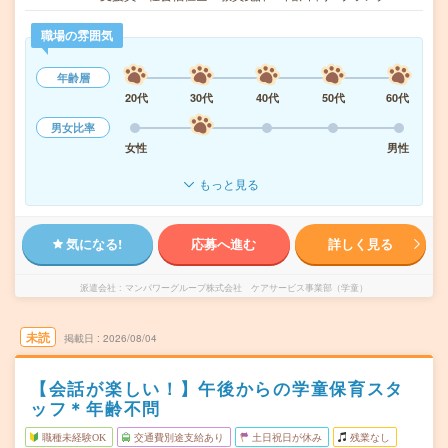
職場の雰囲気
年齢層
20代
30代
40代
50代
60代
男女比率
女性
男性
もっと見る
気になる!
応募へ進む
詳しく見る
派遣会社
マンパワーグループ株式会社 ケアサービス事業部（学童）
未読
掲載日
2026/08/04
【会話が楽しい！】午後からの学童保育スタ
ッフ＊年齢不問
職種未経験OK
交通費別途支給あり
土日祝日が休み
残業なし