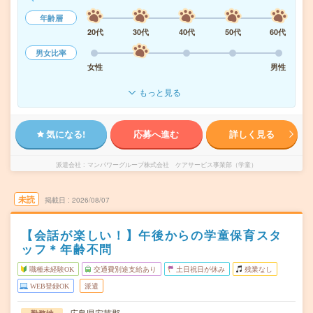
年齢層
20代
30代
40代
50代
60代
男女比率
女性
男性
もっと見る
気になる!
応募へ進む
詳しく見る
派遣会社
マンパワーグループ株式会社 ケアサービス事業部（学童）
未読
掲載日
2026/08/07
【会話が楽しい！】午後からの学童保育スタ
ッフ＊年齢不問
職種未経験OK
交通費別途支給あり
土日祝日が休み
残業なし
WEB登録OK
派遣
広島県安芸郡