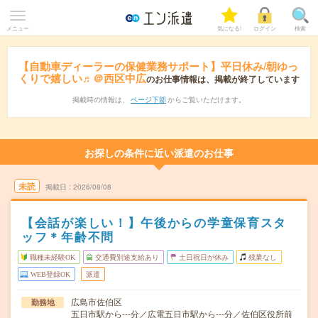
メニュー
気になる!
ログイン
検索
【自動車ディーラーの保健業務サポート】平日休み/朝ゆっ
くりで嬉しい♬＠西区中広
のお仕事情報は、掲載が終了しています
掲載時の情報は、
ページ下部
からご覧いただけます。
お探しの条件に近い派遣のお仕事
未読
掲載日
2026/08/08
【会話が楽しい！】午後からの学童保育スタ
ッフ＊年齢不問
職種未経験OK
交通費別途支給あり
土日祝日が休み
残業なし
WEB登録OK
派遣
広島市佐伯区
勤務地
五日市駅から---分／広電五日市駅から---分／佐伯区役所前