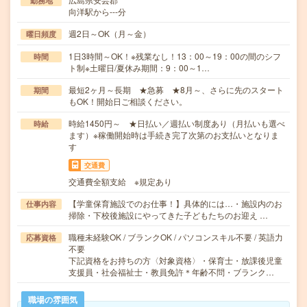
勤務地
向洋駅から---分
週2日～OK（月～金）
曜日頻度
1日3時間～OK！※残業なし！13：00～19：00の間のシフ
時間
ト制※土曜日/夏休み期間：9：00～1…
最短2ヶ月～長期 ★急募 ★8月～、さらに先のスタート
期間
もOK！開始日ご相談ください。
時給1450円～ ★日払い／週払い制度あり（月払いも選べ
時給
ます）※稼働開始時は手続き完了次第のお支払いとなりま
す
交通費
交通費全額支給 ※規定あり
【学童保育施設でのお仕事！】具体的には…・施設内のお
仕事内容
掃除・下校後施設にやってきた子どもたちのお迎え …
職種未経験OK / ブランクOK / パソコンスキル不要 / 英語力
応募資格
不要
下記資格をお持ちの方〈対象資格〉・保育士・放課後児童
支援員・社会福祉士・教員免許＊年齢不問・ブランク…
職場の雰囲気