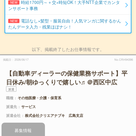
時給1700円～＋交×時短OK！大手NTT企業でカンタ
NEW
ンサポート事務
電話なし×髪型・服装自由！人気マンガに関するかん
NEW
たんデータ入力・残業ほぼナシ！
以下、掲載終了したお仕事情報です。
掲載日
2026/06/17
No.CRH94396
【自動車ディーラーの保健業務サポート】平
日休み/朝ゆっくりで嬉しい♬＠西区中広
派遣
職種
その他医療・介護・保育系
派遣先
サービス
派遣会社
株式会社クリエアナブキ 広島支店
募集情報