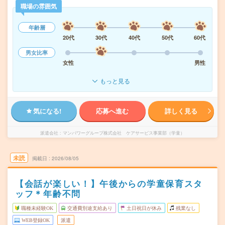
職場の雰囲気
年齢層
20代
30代
40代
50代
60代
男女比率
女性
男性
もっと見る
気になる!
応募へ進む
詳しく見る
派遣会社
マンパワーグループ株式会社 ケアサービス事業部（学童）
未読
掲載日
2026/08/05
【会話が楽しい！】午後からの学童保育スタ
ッフ＊年齢不問
職種未経験OK
交通費別途支給あり
土日祝日が休み
残業なし
WEB登録OK
派遣