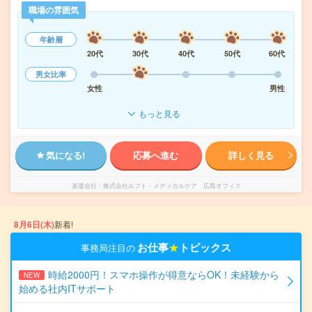
職場の雰囲気
年齢層
20代
30代
40代
50代
60代
男女比率
女性
男性
もっと見る
気になる!
応募へ進む
詳しく見る
派遣会社
株式会社ルフト・メディカルケア 広島オフィス
8月6日(木)
新着!
お仕事
★
トピックス
事務局注目の
時給2000円！スマホ操作が得意ならOK！未経験から
NEW
始める社内ITサポート