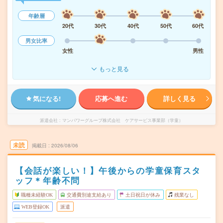
年齢層
20代
30代
40代
50代
60代
男女比率
女性
男性
もっと見る
気になる!
応募へ進む
詳しく見る
派遣会社
マンパワーグループ株式会社 ケアサービス事業部（学童）
未読
掲載日
2026/08/06
【会話が楽しい！】午後からの学童保育スタ
ッフ＊年齢不問
職種未経験OK
交通費別途支給あり
土日祝日が休み
残業なし
WEB登録OK
派遣