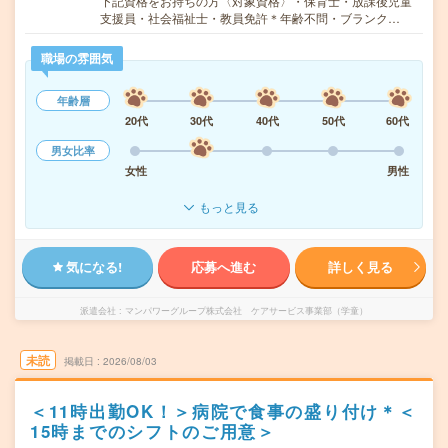
下記資格をお持ちの方〈対象資格〉・保育士・放課後児童
支援員・社会福祉士・教員免許＊年齢不問・ブランク…
職場の雰囲気
年齢層
20代
30代
40代
50代
60代
男女比率
女性
男性
もっと見る
気になる!
応募へ進む
詳しく見る
派遣会社
マンパワーグループ株式会社 ケアサービス事業部（学童）
未読
掲載日
2026/08/03
＜11時出勤OK！＞病院で食事の盛り付け＊＜
15時までのシフトのご用意＞