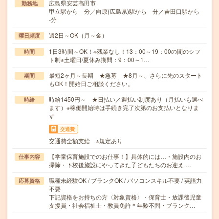
広島県安芸高田市
勤務地
甲立駅から---分／向原(広島県)駅から---分／吉田口駅から--
-分
週2日～OK（月～金）
曜日頻度
1日3時間～OK！※残業なし！13：00～19：00の間のシフ
時間
ト制※土曜日/夏休み期間：9：00～1…
最短2ヶ月～長期 ★急募 ★8月～、さらに先のスタート
期間
もOK！開始日ご相談ください。
時給1450円～ ★日払い／週払い制度あり（月払いも選べ
時給
ます）※稼働開始時は手続き完了次第のお支払いとなりま
す
交通費
交通費全額支給 ※規定あり
【学童保育施設でのお仕事！】具体的には…・施設内のお
仕事内容
掃除・下校後施設にやってきた子どもたちのお迎え …
職種未経験OK / ブランクOK / パソコンスキル不要 / 英語力
応募資格
不要
下記資格をお持ちの方〈対象資格〉・保育士・放課後児童
支援員・社会福祉士・教員免許＊年齢不問・ブランク…