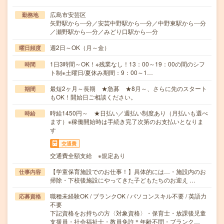
広島市安芸区
勤務地
矢野駅から---分／安芸中野駅から---分／中野東駅から---分
／瀬野駅から---分／みどり口駅から---分
週2日～OK（月～金）
曜日頻度
1日3時間～OK！※残業なし！13：00～19：00の間のシフ
時間
ト制※土曜日/夏休み期間：9：00～1…
最短2ヶ月～長期 ★急募 ★8月～、さらに先のスタート
期間
もOK！開始日ご相談ください。
時給1450円～ ★日払い／週払い制度あり（月払いも選べ
時給
ます）※稼働開始時は手続き完了次第のお支払いとなりま
す
交通費
交通費全額支給 ※規定あり
【学童保育施設でのお仕事！】具体的には…・施設内のお
仕事内容
掃除・下校後施設にやってきた子どもたちのお迎え …
職種未経験OK / ブランクOK / パソコンスキル不要 / 英語力
応募資格
不要
下記資格をお持ちの方〈対象資格〉・保育士・放課後児童
支援員・社会福祉士・教員免許＊年齢不問・ブランク…