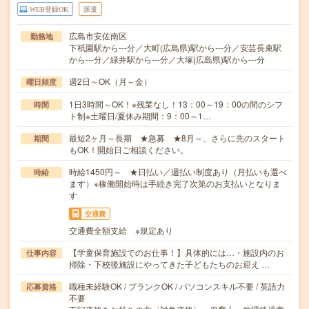
WEB登録OK
派遣
広島市安佐南区
勤務地
下祇園駅から---分／大町(広島県)駅から---分／安芸長束駅
から---分／緑井駅から---分／大塚(広島県)駅から---分
週2日～OK（月～金）
曜日頻度
1日3時間～OK！※残業なし！13：00～19：00の間のシフ
時間
ト制※土曜日/夏休み期間：9：00～1…
最短2ヶ月～長期 ★急募 ★8月～、さらに先のスタート
期間
もOK！開始日ご相談ください。
時給1450円～ ★日払い／週払い制度あり（月払いも選べ
時給
ます）※稼働開始時は手続き完了次第のお支払いとなりま
す
交通費
交通費全額支給 ※規定あり
【学童保育施設でのお仕事！】具体的には…・施設内のお
仕事内容
掃除・下校後施設にやってきた子どもたちのお迎え …
職種未経験OK / ブランクOK / パソコンスキル不要 / 英語力
応募資格
不要