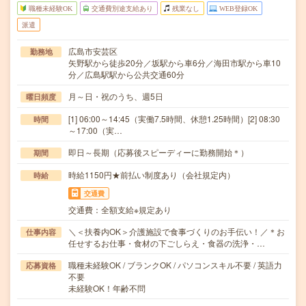
職種未経験OK
交通費別途支給あり
残業なし
WEB登録OK
派遣
広島市安芸区
勤務地
矢野駅から徒歩20分／坂駅から車6分／海田市駅から車10
分／広島駅駅から公共交通60分
月～日・祝のうち、週5日
曜日頻度
[1] 06:00～14:45（実働7.5時間、休憩1.25時間）[2] 08:30
時間
～17:00（実…
即日～長期（応募後スピーディーに勤務開始＊）
期間
時給1150円★前払い制度あり（会社規定内）
時給
交通費
交通費：全額支給※規定あり
＼＜扶養内OK＞介護施設で食事づくりのお手伝い！／＊お
仕事内容
任せするお仕事・食材の下ごしらえ・食器の洗浄・…
職種未経験OK / ブランクOK / パソコンスキル不要 / 英語力
応募資格
不要
未経験OK！年齢不問