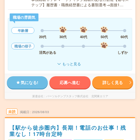
テップ】履歴書・職務経歴書による書類選考→面接1…
職場の雰囲気
年齢層
20代
30代
40代
50代
60代
職場の様子
活気がある
しずか
もっと見る
気になる!
応募へ進む
詳しく見る
派遣会社
パーソルテンプスタッフ株式会社 北関東エリア
未読
掲載日
2026/08/03
【駅から徒歩圏内】長期！電話のお仕事！残
業なし！17時台定時