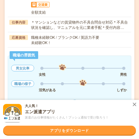
交通費
全額支給
＊マンションなどの賃貸物件の不具合問合せ対応＊不具合
仕事内容
状況を確認し、マニュアルを元に業者手配＊受付内容…
職種未経験OK / ブランクOK / 英語力不要
応募資格
未経験OK！
職場の雰囲気
男女比率
女性
男性
職場の様子
活気がある
しずか
もっと見る
大人気！
エン派遣アプリ
派遣のお仕事情報がたくさん！プッシュ通知で受け取ろう！
気になる!
応募へ進む
詳しく見る
アプリをダウンロード
派遣会社
パーソルテンプスタッフ株式会社 北関東エリア