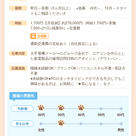
即日～長期（3ヵ月以上） ※急募 ○9月～、10月～スター
期間
トもご相談ください♪
1,700円【月収例】約276,000円（時給1,700円×実働
時給
7.50h×21日+残業5h）+交通費
交通費
通勤交通費の支給あり（当社規定による）
大手電機メーカーのグループ会社で、エアコンを中心とし
仕事内容
た家電製品の修理訪問日時のアポイント（アウトバン…
職種未経験OK / ブランクOK / パソコンスキル不要 / 英語力
応募資格
不要
●未経験OK●PCのタッチタイピングができる方少しでもご
興味がある方は、お気軽に「★気になる！」をク…
職場の雰囲気
年齢層
20代
30代
40代
50代
60代
男女比率
女性
男性