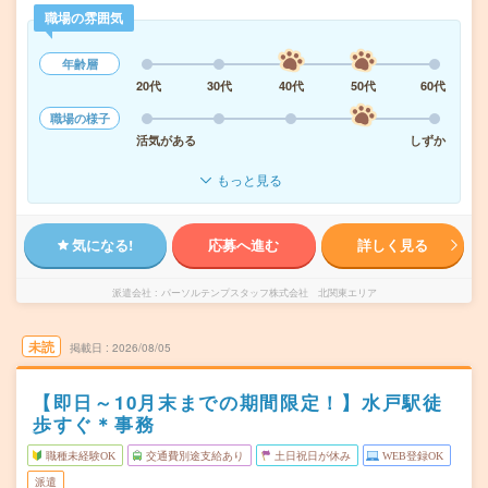
職場の雰囲気
年齢層
20代
30代
40代
50代
60代
職場の様子
活気がある
しずか
もっと見る
気になる!
応募へ進む
詳しく見る
派遣会社
パーソルテンプスタッフ株式会社 北関東エリア
未読
掲載日
2026/08/05
【即日～10月末までの期間限定！】水戸駅徒
歩すぐ＊事務
職種未経験OK
交通費別途支給あり
土日祝日が休み
WEB登録OK
派遣