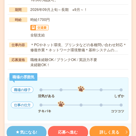
2026年09月上旬～長期 ※9月～！
期間
時給1700円
時給
交通費
全額支給
＊PCやネット環境、プリンタなどの各種問い合わせ対応＊
仕事内容
修復作業＊ネットワーク環境整備＊基幹システムの…
職種未経験OK / ブランクOK / 英語力不要
応募資格
未経験OK！
職場の雰囲気
職場の様子
活気がある
しずか
仕事の仕方
テキパキ
コツコツ
気になる!
応募へ進む
詳しく見る