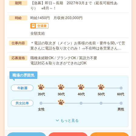
【急募】即日～長期 2027年3月まで（延長可能性あ
期間
り） ※8月～！
時給1450円 月収例 203,000円
時給
交通費
全額支給
＊電話の取次ぎ（メイン）お客様の名前・要件を聞いて営
仕事内容
業さんに電話を取り次ぐのみ！→不在時は各営業さん…
職種未経験OK / ブランクOK / 英語力不要
応募資格
電話対応＆取り次ぎができればOK
職場の雰囲気
年齢層
20代
30代
40代
50代
60代
男女比率
女性
男性
もっと見る