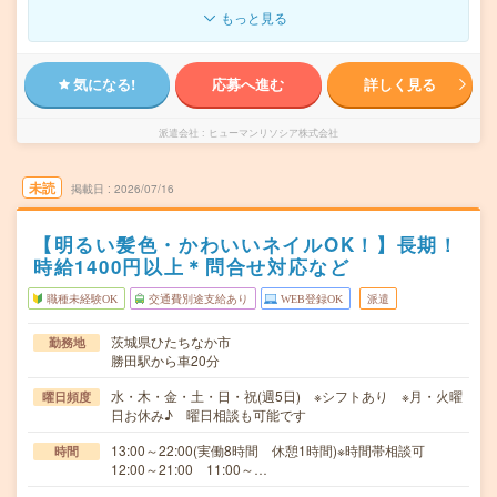
もっと見る
気になる!
応募へ進む
詳しく見る
派遣会社
ヒューマンリソシア株式会社
未読
掲載日
2026/07/16
【明るい髪色・かわいいネイルOK！】長期！
時給1400円以上＊問合せ対応など
職種未経験OK
交通費別途支給あり
WEB登録OK
派遣
茨城県ひたちなか市
勤務地
勝田駅から車20分
水・木・金・土・日・祝(週5日) ※シフトあり ※月・火曜
曜日頻度
日お休み♪ 曜日相談も可能です
13:00～22:00(実働8時間 休憩1時間)※時間帯相談可
時間
12:00～21:00 11:00～…