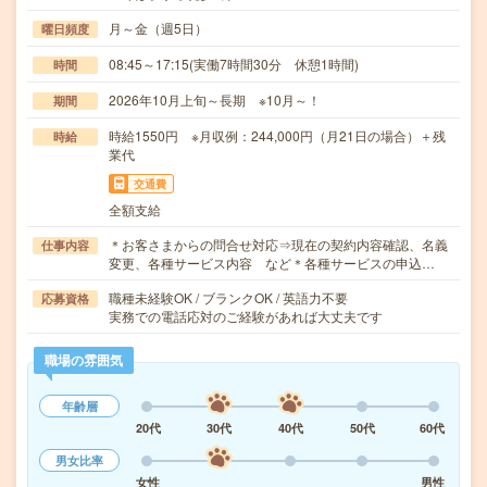
月～金（週5日）
曜日頻度
08:45～17:15(実働7時間30分 休憩1時間)
時間
2026年10月上旬～長期 ※10月～！
期間
時給1550円 ※月収例：244,000円（月21日の場合）＋残
時給
業代
交通費
全額支給
＊お客さまからの問合せ対応⇒現在の契約内容確認、名義
仕事内容
変更、各種サービス内容 など＊各種サービスの申込…
職種未経験OK / ブランクOK / 英語力不要
応募資格
実務での電話応対のご経験があれば大丈夫です
職場の雰囲気
年齢層
20代
30代
40代
50代
60代
男女比率
女性
男性