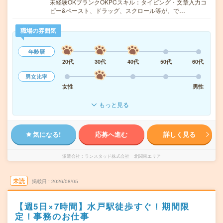
未経験OKブランクOKPCスキル：タイピング・文章入力コ
ピー&ペースト、ドラッグ、スクロール等が、で…
職場の雰囲気
年齢層
20代
30代
40代
50代
60代
男女比率
女性
男性
もっと見る
気になる!
応募へ進む
詳しく見る
派遣会社
ランスタッド株式会社 北関東エリア
未読
掲載日
2026/08/05
【週5日×7時間】水戸駅徒歩すぐ！期間限
定！事務のお仕事