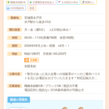
職種未経験OK
交通費別途支給あり
土日祝日が休み
残業なし
WEB登録OK
派遣
茨城県水戸市
勤務地
水戸駅から徒歩10分
月～金（週5日） ※土日祝お休み！
曜日頻度
09:00～17:00(実働7時間 休憩1時間)
時間
2026年09月上旬～長期 ※9月～！
期間
時給1380円 月収例 193,200円
時給
交通費
全額支給
＊取引があった法人企業への信販系ローンのご案内⇒リス
仕事内容
トを元にお電話をかけていただきます＊対応記録入力…
職種未経験OK / ブランクOK / 英語力不要
応募資格
電話応対に抵抗ない方OA基本操作が可能な方
職場の雰囲気