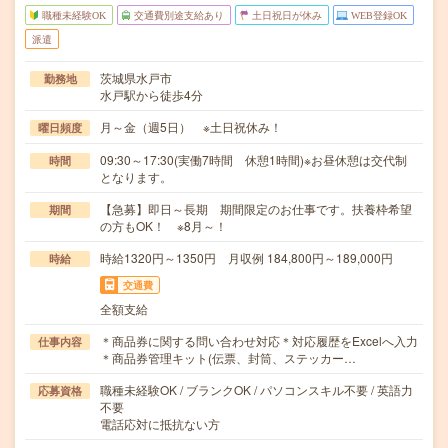
職種未経験OK
交通費別途支給あり
土日祝日が休み
WEB登録OK
派遣
茨城県水戸市
勤務地
水戸駅から徒歩4分
月～金（週5日） ※土日祝休み！
曜日頻度
09:30～17:30(実働7時間 休憩1時間)※お昼休憩は交代制
時間
となります。
【急募】即日～長期 期間限定のお仕事です。扶養枠希望
期間
の方もOK！ ※8月～！
時給1320円～1350円 月収例 184,800円～189,000円
時給
交通費
全額支給
＊商品券に関する問い合わせ対応＊対応履歴をExcelへ入力
仕事内容
＊商品券管理キット(伝票、封筒、ステッカー…
職種未経験OK / ブランクOK / パソコンスキル不要 / 英語力
応募資格
不要
電話応対に抵抗ない方