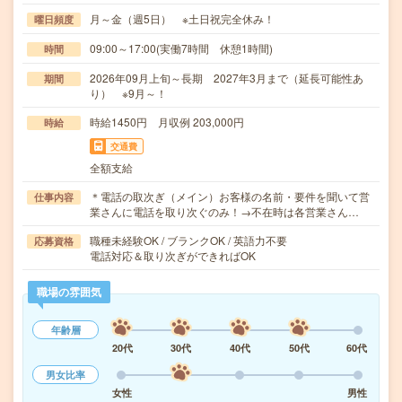
月～金（週5日） ※土日祝完全休み！
曜日頻度
09:00～17:00(実働7時間 休憩1時間)
時間
2026年09月上旬～長期 2027年3月まで（延長可能性あ
期間
り） ※9月～！
時給1450円 月収例 203,000円
時給
交通費
全額支給
＊電話の取次ぎ（メイン）お客様の名前・要件を聞いて営
仕事内容
業さんに電話を取り次ぐのみ！→不在時は各営業さん…
職種未経験OK / ブランクOK / 英語力不要
応募資格
電話対応＆取り次ぎができればOK
職場の雰囲気
年齢層
20代
30代
40代
50代
60代
男女比率
女性
男性