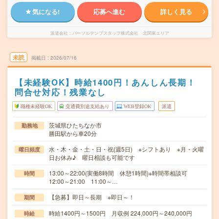
気になる!
応募へ進む
詳しく見る
派遣会社
パーソルテンプスタッフ株式会社 北関東エリア
未読
掲載日
2026/07/16
【未経験OK】時給1400円！あんしん長期！
問合せ対応！残業なし
職種未経験OK
交通費別途支給あり
WEB登録OK
派遣
茨城県ひたちなか市
勤務地
勝田駅から車20分
水・木・金・土・日・祝(週5日) ※シフトあり ※月・火曜
曜日頻度
日お休み♪ 曜日相談も可能です
13:00～22:00(実働8時間 休憩1時間)※時間帯相談可
時間
12:00～21:00 11:00～…
【急募】即日～長期 ※即日～！
期間
時給1400円～1500円 月収例 224,000円～240,000円
時給