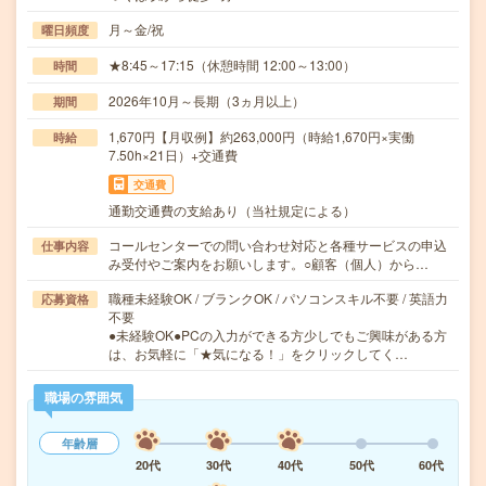
月～金/祝
曜日頻度
★8:45～17:15（休憩時間 12:00～13:00）
時間
2026年10月～長期（3ヵ月以上）
期間
1,670円【月収例】約263,000円（時給1,670円×実働
時給
7.50h×21日）+交通費
交通費
通勤交通費の支給あり（当社規定による）
コールセンターでの問い合わせ対応と各種サービスの申込
仕事内容
み受付やご案内をお願いします。○顧客（個人）から…
職種未経験OK / ブランクOK / パソコンスキル不要 / 英語力
応募資格
不要
●未経験OK●PCの入力ができる方少しでもご興味がある方
は、お気軽に「★気になる！」をクリックしてく…
職場の雰囲気
年齢層
20代
30代
40代
50代
60代