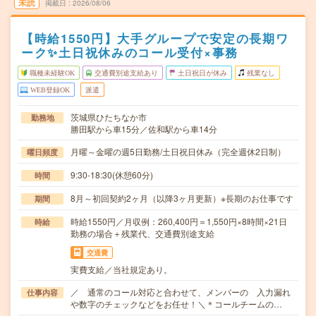
未読
掲載日
2026/08/06
【時給1550円】大手グループで安定の長期ワ
ーク✨土日祝休みのコール受付×事務
職種未経験OK
交通費別途支給あり
土日祝日が休み
残業なし
WEB登録OK
派遣
茨城県ひたちなか市
勤務地
勝田駅から車15分／佐和駅から車14分
月曜～金曜の週5日勤務/土日祝日休み（完全週休2日制）
曜日頻度
9:30-18:30(休憩60分)
時間
8月～初回契約2ヶ月（以降3ヶ月更新）※長期のお仕事です
期間
時給1550円／月収例：260,400円＝1,550円×8時間×21日
時給
勤務の場合＋残業代、交通費別途支給
交通費
実費支給／当社規定あり。
／ 通常のコール対応と合わせて、メンバーの 入力漏れ
仕事内容
や数字のチェックなどをお任せ！＼＊コールチームの…