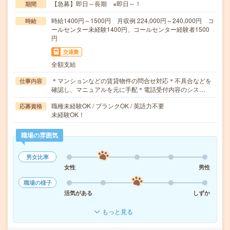
【急募】即日～長期 ※即日～！
期間
時給1400円～1500円 月収例 224,000円～240,000円 コ
時給
ールセンター未経験1400円、コールセンター経験者1500
円
交通費
全額支給
＊マンションなどの賃貸物件の問合せ対応＊不具合などを
仕事内容
確認し、マニュアルを元に手配＊電話受付内容のシス…
職種未経験OK / ブランクOK / 英語力不要
応募資格
未経験OK！
職場の雰囲気
男女比率
女性
男性
職場の様子
活気がある
しずか
もっと見る