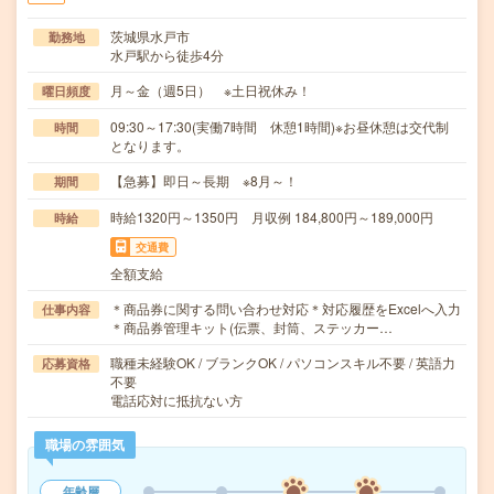
茨城県水戸市
勤務地
水戸駅から徒歩4分
月～金（週5日） ※土日祝休み！
曜日頻度
09:30～17:30(実働7時間 休憩1時間)※お昼休憩は交代制
時間
となります。
【急募】即日～長期 ※8月～！
期間
時給1320円～1350円 月収例 184,800円～189,000円
時給
交通費
全額支給
＊商品券に関する問い合わせ対応＊対応履歴をExcelへ入力
仕事内容
＊商品券管理キット(伝票、封筒、ステッカー…
職種未経験OK / ブランクOK / パソコンスキル不要 / 英語力
応募資格
不要
電話応対に抵抗ない方
職場の雰囲気
年齢層