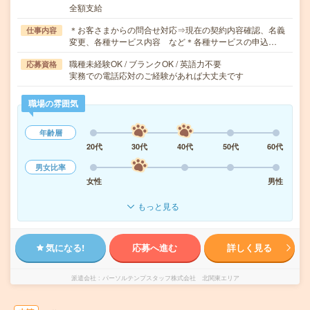
全額支給
＊お客さまからの問合せ対応⇒現在の契約内容確認、名義
仕事内容
変更、各種サービス内容 など＊各種サービスの申込…
職種未経験OK / ブランクOK / 英語力不要
応募資格
実務での電話応対のご経験があれば大丈夫です
職場の雰囲気
年齢層
20代
30代
40代
50代
60代
男女比率
女性
男性
もっと見る
気になる!
応募へ進む
詳しく見る
派遣会社
パーソルテンプスタッフ株式会社 北関東エリア