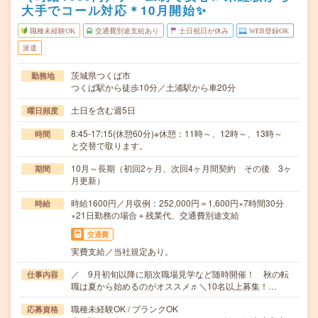
大手でコール対応＊10月開始✨
職種未経験OK
交通費別途支給あり
土日祝日が休み
WEB登録OK
派遣
茨城県つくば市
勤務地
つくば駅から徒歩10分／土浦駅から車20分
土日を含む週5日
曜日頻度
8:45-17:15(休憩60分)※休憩：11時～、12時～、13時～
時間
と交替で取ります。
10月～長期（初回2ヶ月、次回4ヶ月間契約 その後 3ヶ
期間
月更新）
時給1600円／月収例：252,000円＝1,600円×7時間30分
時給
×21日勤務の場合＋残業代、交通費別途支給
交通費
実費支給／当社規定あり。
／ 9月初旬以降に順次職場見学など随時開催！ 秋の転
仕事内容
職は夏から始めるのがオススメ♬＼10名以上募集！…
職種未経験OK / ブランクOK
応募資格