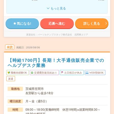
もっと見る
気になる!
応募へ進む
詳しく見る
派遣会社
パーソルテンプスタッフ株式会社 北関東エリア
未読
掲載日
2026/08/06
【時給1700円】長期！大手通信販売企業での
ヘルプデスク業務
職種未経験OK
交通費別途支給あり
土日祝日が休み
WEB登録OK
派遣
茨城県笠間市
勤務地
友部駅から徒歩18分
月～金（週5日）
曜日頻度
09:00～18:00(実働8時間 休憩1時間)※就業時間8:30～
時間
18:30の相談可。