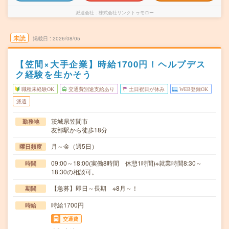
派遣会社
株式会社リンクトゥモロー
未読
掲載日
2026/08/05
【笠間×大手企業】時給1700円！ヘルプデス
ク経験を生かそう
職種未経験OK
交通費別途支給あり
土日祝日が休み
WEB登録OK
派遣
茨城県笠間市
勤務地
友部駅から徒歩18分
月～金（週5日）
曜日頻度
09:00～18:00(実働8時間 休憩1時間)※就業時間8:30～
時間
18:30の相談可。
【急募】即日～長期 ※8月～！
期間
時給1700円
時給
交通費