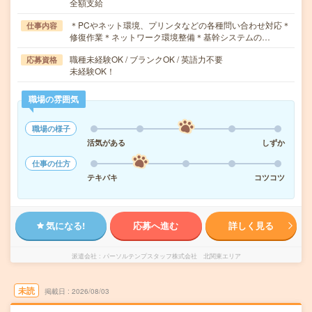
全額支給
＊PCやネット環境、プリンタなどの各種問い合わせ対応＊
仕事内容
修復作業＊ネットワーク環境整備＊基幹システムの…
職種未経験OK / ブランクOK / 英語力不要
応募資格
未経験OK！
職場の雰囲気
職場の様子
活気がある
しずか
仕事の仕方
テキパキ
コツコツ
気になる!
応募へ進む
詳しく見る
派遣会社
パーソルテンプスタッフ株式会社 北関東エリア
未読
掲載日
2026/08/03