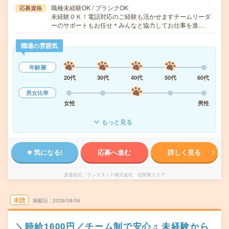
職種未経験OK / ブランクOK
応募資格
未経験ＯＫ！電話対応のご経験も活かせますチームリーダ
ーのサポートもお任せ＊みんなと協力してお仕事を進…
職場の雰囲気
年齢層
20代
30代
40代
50代
60代
男女比率
女性
男性
もっと見る
気になる!
応募へ進む
詳しく見る
派遣会社
ランスタッド株式会社 北関東エリア
未読
掲載日
2026/08/06
＼時給1600円／チーム制で安心♬未経験から