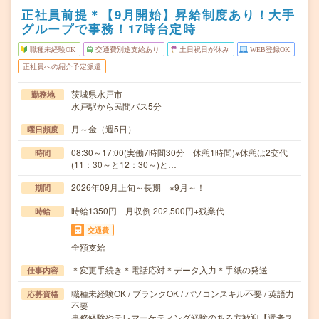
正社員前提＊【9月開始】昇給制度あり！大手
グループで事務！17時台定時
職種未経験OK
交通費別途支給あり
土日祝日が休み
WEB登録OK
正社員への紹介予定派遣
茨城県水戸市
勤務地
水戸駅から民間バス5分
月～金（週5日）
曜日頻度
08:30～17:00(実働7時間30分 休憩1時間)※休憩は2交代
時間
(11：30～と12：30～)と…
2026年09月上旬～長期 ※9月～！
期間
時給1350円 月収例 202,500円+残業代
時給
交通費
全額支給
＊変更手続き＊電話応対＊データ入力＊手紙の発送
仕事内容
職種未経験OK / ブランクOK / パソコンスキル不要 / 英語力
応募資格
不要
事務経験やテレマーケティング経験のある方歓迎【選考ス