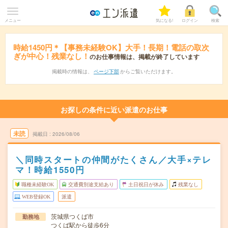
メニュー
気になる!
ログイン
検索
時給1450円＊【事務未経験OK】大手！長期！電話の取次
ぎが中心！残業なし！
のお仕事情報は、掲載が終了しています
掲載時の情報は、
ページ下部
からご覧いただけます。
お探しの条件に近い派遣のお仕事
未読
掲載日
2026/08/06
＼同時スタートの仲間がたくさん／大手×テレ
マ！時給1550円
職種未経験OK
交通費別途支給あり
土日祝日が休み
残業なし
WEB登録OK
派遣
茨城県つくば市
勤務地
つくば駅から徒歩6分