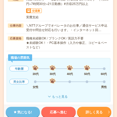
円×7時間30分×21日勤務）#月収25万円以上
交通費
実費支給
＼NTTグループでオペレータのお仕事／通信サービス申込
仕事内容
受付や問合せ対応を行います。・インターネット回…
職種未経験OK / ブランクOK / 英語力不要
応募資格
★未経験OK！・PC基本操作（入力や修正、コピー＆ペー
ストなど）
職場の雰囲気
年齢層
20代
30代
40代
50代
60代
男女比率
女性
男性
もっと見る
気になる!
応募へ進む
詳しく見る