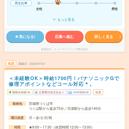
男女比率
女性
男性
もっと見る
気になる!
応募へ進む
詳しく見る
派遣会社
ヒューマンリソシア株式会社
未読
掲載日
2026/07/31
＜未経験OK＞時給1700円！パナソニックGで
修理アポイントなどコール対応＊。
職種未経験OK
交通費別途支給あり
WEB登録OK
派遣
茨城県つくば市
勤務地
つくば駅から徒歩75分／宗道駅から徒歩140分
月～金/土/日/祝
曜日頻度
★9:00～17:30（休憩時間 12:00～13:00）
時間