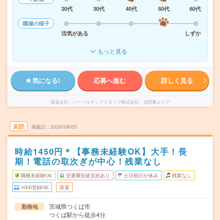
20代
30代
40代
50代
60代
職場の様子
活気がある
しずか
もっと見る
気になる!
応募へ進む
詳しく見る
派遣会社
パーソルテンプスタッフ株式会社 北関東エリア
未読
掲載日
2026/08/05
時給1450円＊【事務未経験OK】大手！長
期！電話の取次ぎが中心！残業なし
職種未経験OK
交通費別途支給あり
土日祝日が休み
残業なし
WEB登録OK
派遣
茨城県つくば市
勤務地
つくば駅から徒歩4分