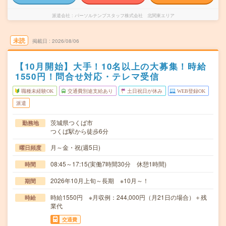
派遣会社
パーソルテンプスタッフ株式会社 北関東エリア
未読
掲載日
2026/08/06
【10月開始】大手！10名以上の大募集！時給
1550円！問合せ対応・テレマ受信
職種未経験OK
交通費別途支給あり
土日祝日が休み
WEB登録OK
派遣
茨城県つくば市
勤務地
つくば駅から徒歩6分
月～金・祝(週5日)
曜日頻度
08:45～17:15(実働7時間30分 休憩1時間)
時間
2026年10月上旬～長期 ※10月～！
期間
時給1550円 ※月収例：244,000円（月21日の場合）＋残
時給
業代
交通費