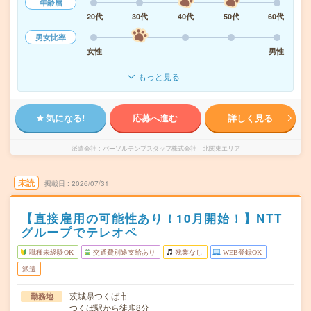
年齢層
20代
30代
40代
50代
60代
男女比率
女性
男性
もっと見る
気になる!
応募へ進む
詳しく見る
派遣会社
パーソルテンプスタッフ株式会社 北関東エリア
未読
掲載日
2026/07/31
【直接雇用の可能性あり！10月開始！】NTT
グループでテレオペ
職種未経験OK
交通費別途支給あり
残業なし
WEB登録OK
派遣
茨城県つくば市
勤務地
つくば駅から徒歩8分