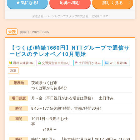
気になる!
応募へ進む
詳しく見る
派遣会社
パーソルテンプスタッフ株式会社 北関東エリア
未読
掲載日
2026/08/05
【つくば/時給1660円】NTTグループで通信サ
ービスのテレオペ／10月開始
職種未経験OK
交通費別途支給あり
土日祝日が休み
WEB登録OK
派遣
茨城県つくば市
勤務地
つくば駅から徒歩6分
月～金（平日祝日がある場合は勤務） 土日休み
曜日頻度
8:45～17:15(休憩1時間、実働7時間30分）
時間
10月1日～長期のお仕
期間
事
※10月～
時給1,660円～ 【基本時給*月収例】261,450円～（1,660
時給