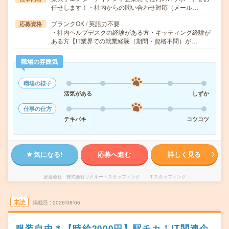
任せします！・社内からの問い合わせ対応（メール…
ブランクOK / 英語力不要
応募資格
・社内ヘルプデスクの経験がある方・キッティング経験が
ある方【IT業界での就業経験（期間・資格不問）が…
職場の雰囲気
職場の様子
活気がある
しずか
仕事の仕方
テキパキ
コツコツ
気になる!
応募へ進む
詳しく見る
派遣会社
株式会社リクルートスタッフィング ＩＴスタッフィング
未読
掲載日
2026/08/06
服装自由＊【時給2000円】駅チカ！IT関連企