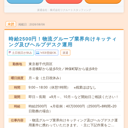
派遣会社
株式会社リクルートスタッフィング
未読
掲載日
2026/08/06
時給2500円！物流グループ業界向けキッティ
ング及びヘルプデスク運用
土日祝日が休み
WEB登録OK
派遣
東京都千代田区
勤務地
水道橋駅から徒歩5分／神保町駅から徒歩8分
月～金（土日祝休み）
曜日頻度
9:00～18:00（休憩1時間） ※残業ほぼなし
時間
即日～長期 ※9月～、10月～など開始日ご相談ください！
期間
時給2500円 ※月収例：40万0000円（2500円×8時間×20
時給
日勤務の場合）
・物流グループ業界向けキッティング及びヘルプデスク運
仕事内容
用案件に携わっていただきます。・主に下記作業をご…