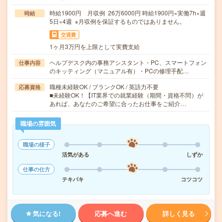
時給1900円 月収例 26万6000円 時給1900円×実働7h×週
時給
5日×4週 ※月収例を保証するものではありません。
交通費
1ヶ月3万円を上限として実費支給
ヘルプデスク内の事務アシスタント・PC、スマートフォン
仕事内容
のキッティング（マニュアル有）・PCの修理手配…
職種未経験OK / ブランクOK / 英語力不要
応募資格
■未経験OK！【IT業界での就業経験（期間・資格不問）が
あれば、あなたのご希望に合ったお仕事をご紹介…
職場の雰囲気
職場の様子
活気がある
しずか
仕事の仕方
テキパキ
コツコツ
気になる!
応募へ進む
詳しく見る