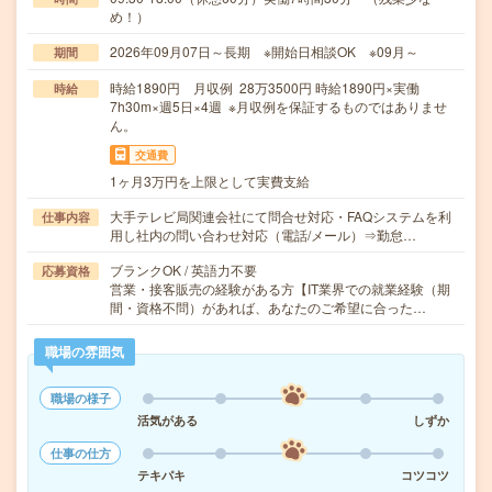
め！）
2026年09月07日～長期 ※開始日相談OK ※09月～
期間
時給1890円 月収例 28万3500円 時給1890円×実働
時給
7h30m×週5日×4週 ※月収例を保証するものではありませ
ん。
交通費
1ヶ月3万円を上限として実費支給
大手テレビ局関連会社にて問合せ対応・FAQシステムを利
仕事内容
用し社内の問い合わせ対応（電話/メール）⇒勤怠…
ブランクOK / 英語力不要
応募資格
営業・接客販売の経験がある方【IT業界での就業経験（期
間・資格不問）があれば、あなたのご希望に合った…
職場の雰囲気
職場の様子
活気がある
しずか
仕事の仕方
テキパキ
コツコツ