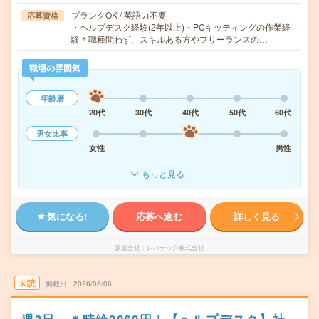
ブランクOK / 英語力不要
応募資格
・ヘルプデスク経験(2年以上)・PCキッティングの作業経
験＊職種問わず、スキルある方やフリーランスの…
職場の雰囲気
年齢層
20代
30代
40代
50代
60代
男女比率
女性
男性
もっと見る
気になる!
応募へ進む
詳しく見る
派遣会社
レバテック株式会社
未読
掲載日
2026/08/06