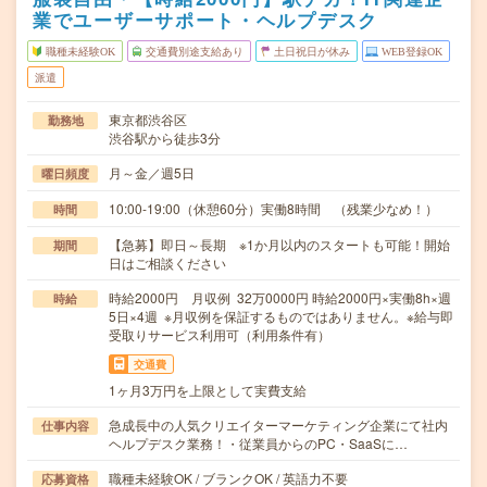
業でユーザーサポート・ヘルプデスク
職種未経験OK
交通費別途支給あり
土日祝日が休み
WEB登録OK
派遣
東京都渋谷区
勤務地
渋谷駅から徒歩3分
月～金／週5日
曜日頻度
10:00-19:00（休憩60分）実働8時間 （残業少なめ！）
時間
【急募】即日～長期 ※1か月以内のスタートも可能！開始
期間
日はご相談ください
時給2000円 月収例 32万0000円 時給2000円×実働8h×週
時給
5日×4週 ※月収例を保証するものではありません。※給与即
受取りサービス利用可（利用条件有）
交通費
1ヶ月3万円を上限として実費支給
急成長中の人気クリエイターマーケティング企業にて社内
仕事内容
ヘルプデスク業務！・従業員からのPC・SaaSに…
職種未経験OK / ブランクOK / 英語力不要
応募資格