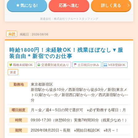
気になる!
応募へ進む
詳しく見る
派遣会社
株式会社リクルートスタッフィング
未読
掲載日
2026/08/06
時給1800円！未経験OK！残業ほぼなし▼服
装自由＊新宿でのお仕事
職種未経験OK
交通費別途支給あり
土日祝日が休み
WEB登録OK
派遣
東京都新宿区
勤務地
新宿駅から徒歩10分／西新宿駅から徒歩3分／新宿(東京メ
トロ)駅から---分／新宿西口駅から---分／西武新宿駅から---
分
月～金／週4～5日の間で選択可 ※必ず勤務する曜日：月
曜日頻度
09:00-17:30（休憩60分）実働7時間30分（残業少なめ！）
時間
2026年08月20日～長期 ※開始日相談OK ※8月～！
期間