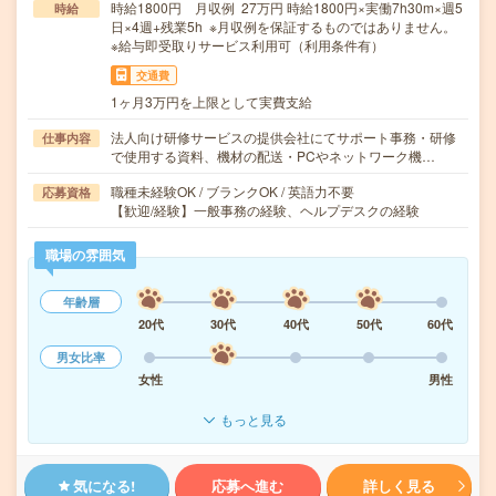
時給1800円 月収例 27万円 時給1800円×実働7h30m×週5
時給
日×4週+残業5h ※月収例を保証するものではありません。
※給与即受取りサービス利用可（利用条件有）
交通費
1ヶ月3万円を上限として実費支給
法人向け研修サービスの提供会社にてサポート事務・研修
仕事内容
で使用する資料、機材の配送・PCやネットワーク機…
職種未経験OK / ブランクOK / 英語力不要
応募資格
【歓迎/経験】一般事務の経験、ヘルプデスクの経験
職場の雰囲気
年齢層
20代
30代
40代
50代
60代
男女比率
女性
男性
もっと見る
気になる!
応募へ進む
詳しく見る