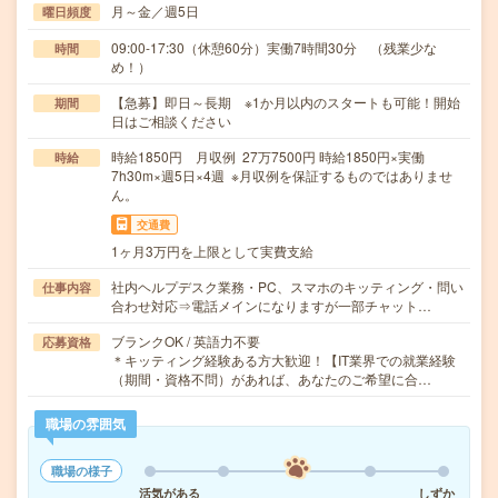
月～金／週5日
曜日頻度
09:00-17:30（休憩60分）実働7時間30分 （残業少な
時間
め！）
【急募】即日～長期 ※1か月以内のスタートも可能！開始
期間
日はご相談ください
時給1850円 月収例 27万7500円 時給1850円×実働
時給
7h30m×週5日×4週 ※月収例を保証するものではありませ
ん。
交通費
1ヶ月3万円を上限として実費支給
社内ヘルプデスク業務・PC、スマホのキッティング・問い
仕事内容
合わせ対応⇒電話メインになりますが一部チャット…
ブランクOK / 英語力不要
応募資格
＊キッティング経験ある方大歓迎！【IT業界での就業経験
（期間・資格不問）があれば、あなたのご希望に合…
職場の雰囲気
職場の様子
活気がある
しずか