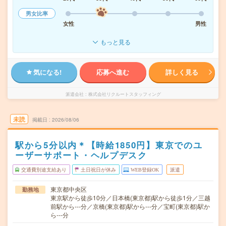
男女比率
女性
男性
もっと見る
気になる!
応募へ進む
詳しく見る
派遣会社
株式会社リクルートスタッフィング
未読
掲載日
2026/08/06
駅から5分以内＊【時給1850円】東京でのユ
ーザーサポート・ヘルプデスク
交通費別途支給あり
土日祝日が休み
WEB登録OK
派遣
東京都中央区
勤務地
東京駅から徒歩10分／日本橋(東京都)駅から徒歩1分／三越
前駅から---分／京橋(東京都)駅から---分／宝町(東京都)駅か
ら---分