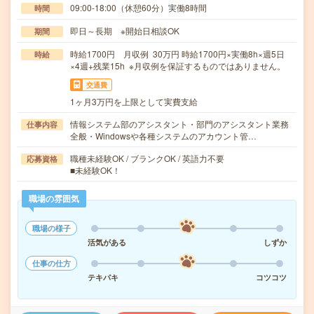
09:00-18:00（休憩60分）実働8時間
時間
即日～長期 ※開始日相談OK
期間
時給1700円 月収例 30万円 時給1700円×実働8h×週5日
時給
×4週+残業15h ※月収例を保証するものではありません。
交通費
1ヶ月3万円を上限として実費支給
情報システム部のアシスタント・部門のアシスタント業務
仕事内容
全般・Windowsや各種システムのアカウント管…
職種未経験OK / ブランクOK / 英語力不要
応募資格
■未経験OK！
職場の雰囲気
職場の様子
活気がある
しずか
仕事の仕方
テキパキ
コツコツ