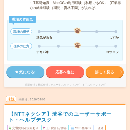
・IT基礎知識・MacOSの利用経験（私用でもOK）【IT業界
での就業経験（期間・資格不問）があれば…
職場の雰囲気
職場の様子
活気がある
しずか
仕事の仕方
テキパキ
コツコツ
気になる!
応募へ進む
詳しく見る
派遣会社
株式会社リクルートスタッフィング ＩＴスタッフィング
未読
掲載日
2026/08/06
【NTTネクシア】渋谷でのユーザーサポー
ト・ヘルプデスク
交通費別途支給あり
土日祝日が休み
WEB登録OK
派遣