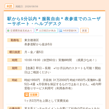
未読
掲載日
2026/08/06
駅から5分以内＊服装自由＊表参道でのユーザ
ーサポート・ヘルプデスク
交通費別途支給あり
土日祝日が休み
WEB登録OK
派遣
東京都港区
勤務地
表参道駅から徒歩5分
月～金／週5日
曜日頻度
10:00-19:00（休憩60分）実働8時間 （残業少なめ！）
時間
【急募】即日～長期 ※1か月以内のスタートも可能！開始
期間
日はご相談ください
時給1950円 月収例 31万2000円 時給1950円×実働8h×週
時給
5日×4週 ※月収例を保証するものではありません。※給与即
受取りサービス利用可（利用条件有）
交通費
1ヶ月3万円を上限として実費支給
某大手エンターテイメント企業にて社内のITサポートをお
仕事内容