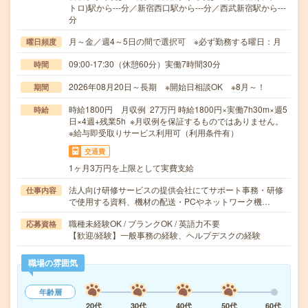
トロ)駅から---分／新宿西口駅から---分／西武新宿駅から---
分
月～金／週4～5日の間で選択可 ※必ず勤務する曜日：月
曜日頻度
09:00-17:30（休憩60分）実働7時間30分
時間
2026年08月20日～長期 ※開始日相談OK ※8月～！
期間
時給1800円 月収例 27万円 時給1800円×実働7h30m×週5
時給
日×4週+残業5h ※月収例を保証するものではありません。
※給与即受取りサービス利用可（利用条件有）
交通費
1ヶ月3万円を上限として実費支給
法人向け研修サービスの提供会社にてサポート事務・研修
仕事内容
で使用する資料、機材の配送・PCやネットワーク機…
職種未経験OK / ブランクOK / 英語力不要
応募資格
【歓迎/経験】一般事務の経験、ヘルプデスクの経験
職場の雰囲気
年齢層
20代
30代
40代
50代
60代