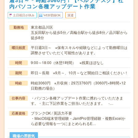
週3日～＊時給3060円！【ヘルプデスク】社
内パソコン各種アップデート作業
土日祝日が休み
WEB登録OK
派遣
東京都品川区
勤務地
五反田駅から徒歩5分／高輪台駅から徒歩8分／品川駅から
徒歩8分
平日週3日～ ※保有スキルや経験などによって勤務曜日は
曜日頻度
調整させていただく可能性があります。
9:00～18:00（休憩1時間） ※残業ほぼなし
時間
即日～長期 ※9月～、10月～など開始日ご相談ください！
期間
時給3060円 ※月収例：29万3760円（3060円×8時間×12
時給
日勤務の場合）
・パソコン各種アップデート作業に携わっていただきま
仕事内容
す。・主に下記作業をご担当いただきます。 -…
ブランクOK / 英語力不要
応募資格
・MacOS端末管理経験・JamfPro管理経験・複数Excelか
ら必要な情報を一つにまとめられるE…
職場の雰囲気