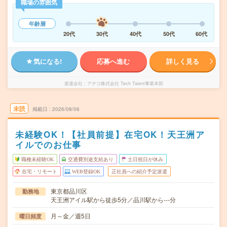
職場の雰囲気
年齢層
20代
30代
40代
50代
60代
気になる!
応募へ進む
詳しく見る
派遣会社
アデコ株式会社 Tech Talent事業本部
未読
掲載日
2026/08/06
未経験OK！【社員前提】在宅OK！天王洲ア
イルでのお仕事
職種未経験OK
交通費別途支給あり
土日祝日が休み
在宅・リモート
WEB登録OK
正社員への紹介予定派遣
東京都品川区
勤務地
天王洲アイル駅から徒歩5分／品川駅から---分
月～金／週5日
曜日頻度