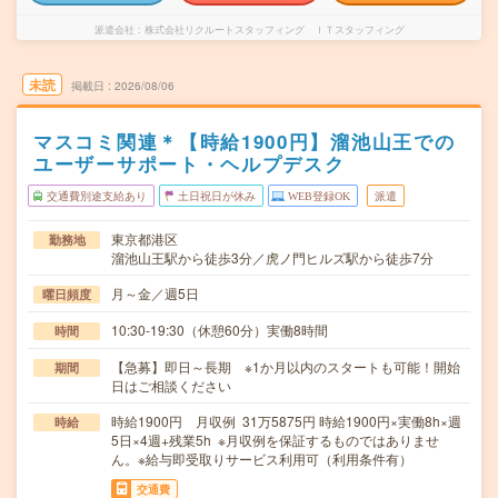
派遣会社
株式会社リクルートスタッフィング ＩＴスタッフィング
未読
掲載日
2026/08/06
マスコミ関連＊【時給1900円】溜池山王での
ユーザーサポート・ヘルプデスク
交通費別途支給あり
土日祝日が休み
WEB登録OK
派遣
東京都港区
勤務地
溜池山王駅から徒歩3分／虎ノ門ヒルズ駅から徒歩7分
月～金／週5日
曜日頻度
10:30-19:30（休憩60分）実働8時間
時間
【急募】即日～長期 ※1か月以内のスタートも可能！開始
期間
日はご相談ください
時給1900円 月収例 31万5875円 時給1900円×実働8h×週
時給
5日×4週+残業5h ※月収例を保証するものではありませ
ん。※給与即受取りサービス利用可（利用条件有）
交通費