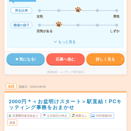
男女比率
女性
男性
職場の様子
活気がある
しずか
もっと見る
気になる!
応募へ進む
詳しく見る
派遣会社
レバテック株式会社
未読
掲載日
2026/08/06
2000円＊＜お盆明けスタート＞駅直結！PCキ
ッティング事務をおまかせ
交通費別途支給あり
土日祝日が休み
残業なし
WEB登録OK
派遣