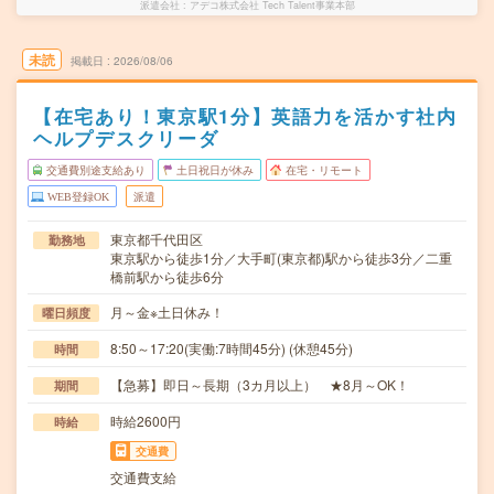
派遣会社
アデコ株式会社 Tech Talent事業本部
未読
掲載日
2026/08/06
【在宅あり！東京駅1分】英語力を活かす社内
ヘルプデスクリーダ
交通費別途支給あり
土日祝日が休み
在宅・リモート
WEB登録OK
派遣
東京都千代田区
勤務地
東京駅から徒歩1分／大手町(東京都)駅から徒歩3分／二重
橋前駅から徒歩6分
月～金※土日休み！
曜日頻度
8:50～17:20(実働:7時間45分) (休憩45分)
時間
【急募】即日～長期（3カ月以上） ★8月～OK！
期間
時給2600円
時給
交通費
交通費支給