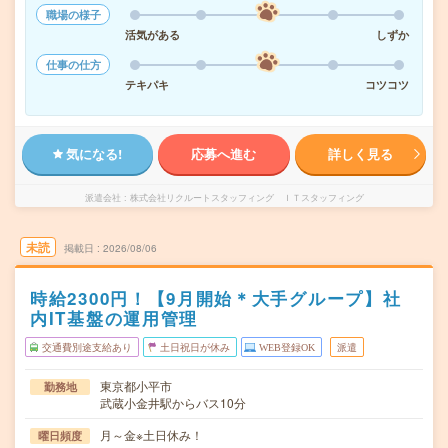
職場の様子
活気がある
しずか
仕事の仕方
テキパキ
コツコツ
気になる!
応募へ進む
詳しく見る
派遣会社
株式会社リクルートスタッフィング ＩＴスタッフィング
未読
掲載日
2026/08/06
時給2300円！【9月開始＊大手グループ】社
内IT基盤の運用管理
交通費別途支給あり
土日祝日が休み
WEB登録OK
派遣
東京都小平市
勤務地
武蔵小金井駅からバス10分
月～金※土日休み！
曜日頻度