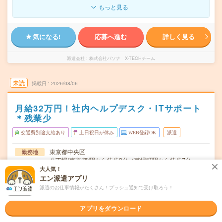
もっと見る
気になる!
応募へ進む
詳しく見る
派遣会社
株式会社パソナ X-TECHチーム
未読
掲載日
2026/08/06
月給32万円！社内ヘルプデスク・ITサポート
＊残業少
交通費別途支給あり
土日祝日が休み
WEB登録OK
派遣
東京都中央区
勤務地
八丁堀(東京都)駅から徒歩3分／茅場町駅から徒歩7分
大人気！
月～金（土日祝休み）
曜日頻度
エン派遣アプリ
派遣のお仕事情報がたくさん！プッシュ通知で受け取ろう！
9:00～17:00 （実働7時間）休憩60分 ※残業少
時間
アプリをダウンロード
2026年10月上旬～長期 ※スタート日相談OK！ #10月～
期間
開始OK！