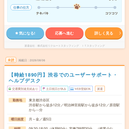
仕事の仕方
テキパキ
コツコツ
気になる!
応募へ進む
詳しく見る
派遣会社
株式会社リクルートスタッフィング ＩＴスタッフィング
未読
掲載日
2026/08/06
【時給1890円】渋谷でのユーザーサポート・
ヘルプデスク
交通費別途支給あり
土日祝日が休み
WEB登録OK
派遣
東京都渋谷区
勤務地
渋谷駅から徒歩12分／明治神宮前駅から徒歩12分／原宿駅
から---分
月～金／週5日
曜日頻度
09:30-18:00（休憩60分）実働7時間30分 （残業少な
時間