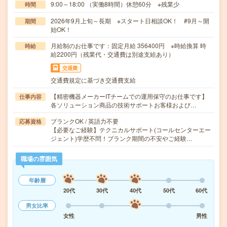
9:00～18:00 （実働8時間）休憩60分 ※残業少
時間
2026年9月上旬～長期 ※スタート日相談OK！ #9月～開
期間
始OK！
月給制のお仕事です：固定月給 356400円 ※時給換算 時
時給
給2200円（残業代・交通費は別途支給あり）
交通費
交通費規定に基づき交通費支給
【精密機器メーカーITチームでの運用保守のお仕事です】
仕事内容
各ソリューション商品の技術サポートお客様および…
ブランクOK / 英語力不要
応募資格
【必要なご経験】テクニカルサポート(コールセンターエー
ジェント)学歴不問！ブランク期間の不安やご経験…
職場の雰囲気
年齢層
20代
30代
40代
50代
60代
男女比率
女性
男性