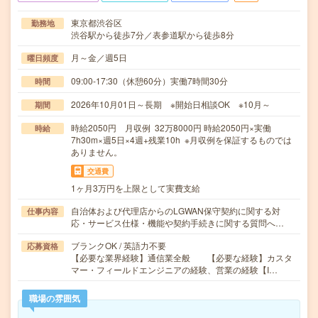
東京都渋谷区
勤務地
渋谷駅から徒歩7分／表参道駅から徒歩8分
月～金／週5日
曜日頻度
09:00-17:30（休憩60分）実働7時間30分
時間
2026年10月01日～長期 ※開始日相談OK ※10月～
期間
時給2050円 月収例 32万8000円 時給2050円×実働
時給
7h30m×週5日×4週+残業10h ※月収例を保証するものでは
ありません。
交通費
1ヶ月3万円を上限として実費支給
自治体および代理店からのLGWAN保守契約に関する対
仕事内容
応・サービス仕様・機能や契約手続きに関する質問へ…
ブランクOK / 英語力不要
応募資格
【必要な業界経験】通信業全般 【必要な経験】カスタ
マー・フィールドエンジニアの経験、営業の経験【I…
職場の雰囲気