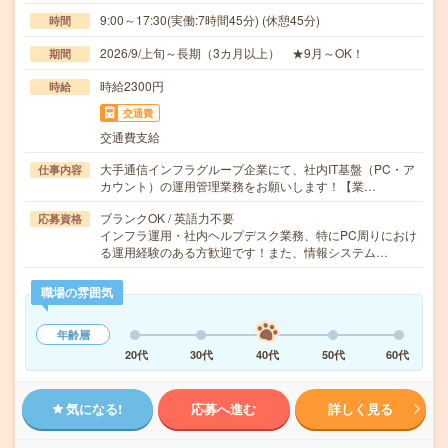
9:00～17:30(実働:7時間45分) (休憩45分)
時間
2026/9/上旬～長期（3カ月以上） ★9月～OK！
期間
時給2300円
時給
交通費
交通費支給
大手通信インフラグループ企業にて、社内IT基盤（PC・ア
仕事内容
カウント）の運用管理業務をお願いします！【業…
ブランクOK / 英語力不要
応募資格
インフラ運用・社内ヘルプデスク業務、特にPC周りにおけ
る運用経験のある方歓迎です！また、情報システム…
職場の雰囲気
年齢層
20代
30代
40代
50代
60代
気になる!
応募へ進む
詳しく見る