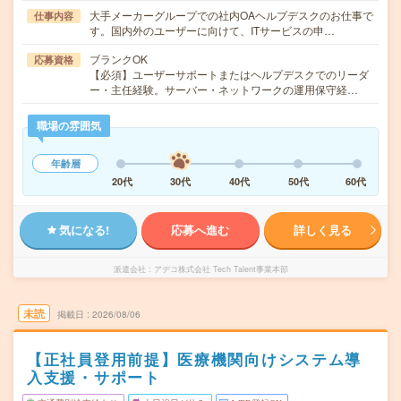
大手メーカーグループでの社内OAヘルプデスクのお仕事で
仕事内容
す。国内外のユーザーに向けて、ITサービスの申…
ブランクOK
応募資格
【必須】ユーザーサポートまたはヘルプデスクでのリーダ
ー・主任経験。サーバー・ネットワークの運用保守経…
職場の雰囲気
年齢層
20代
30代
40代
50代
60代
気になる!
応募へ進む
詳しく見る
派遣会社
アデコ株式会社 Tech Talent事業本部
未読
掲載日
2026/08/06
【正社員登用前提】医療機関向けシステム導
入支援・サポート