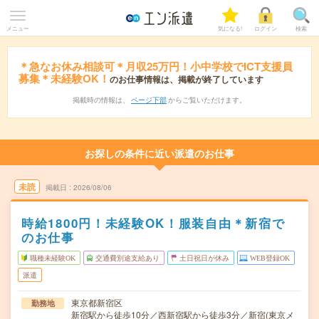
メニュー
気になる!
ログイン
検索
＊急なお休み相談可＊月収25万円！小中学校でICT支援員
募集＊未経験OK！
のお仕事情報は、掲載が終了しています
掲載時の情報は、
ページ下部
からご覧いただけます。
お探しの条件に近い派遣のお仕事
未読
掲載日
2026/08/06
時給1800円！未経験OK！服装自由＊新宿で
のお仕事
職種未経験OK
交通費別途支給あり
土日祝日が休み
WEB登録OK
派遣
東京都新宿区
勤務地
新宿駅から徒歩10分／西新宿駅から徒歩3分／新宿(東京メ