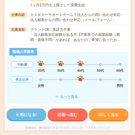
1ヶ月3万円を上限として実費支給
カスタマーサポートチームで法人からの問い合わせ対応・
仕事内容
法人顧客からの問い合わせ対応（メール/フォーム/…
ブランクOK / 英語力不要
応募資格
・法人顧客対応経験がある方【IT業界での就業経験（期
間・資格不問）があれば、あなたのご希望に合ったお…
職場の雰囲気
年齢層
20代
30代
40代
50代
60代
男女比率
女性
男性
もっと見る
気になる!
応募へ進む
詳しく見る
派遣会社
株式会社リクルートスタッフィング ＩＴスタッフィング