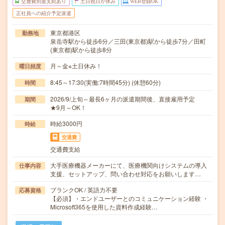
交通費別途支給あり
土日祝日が休み
WEB登録OK
正社員への紹介予定派遣
東京都港区
勤務地
泉岳寺駅から徒歩6分／三田(東京都)駅から徒歩7分／田町
(東京都)駅から徒歩8分
月～金※土日休み！
曜日頻度
8:45～17:30(実働:7時間45分) (休憩60分)
時間
2026/9/上旬～最長6ヶ月の派遣期間後、直接雇用予定
期間
★9月～OK！
時給3000円
時給
交通費
交通費支給
大手医療機器メーカーにて、医療機関向けシステムの導入
仕事内容
支援、セットアップ、問い合わせ対応をお願いします…
ブランクOK / 英語力不要
応募資格
【必須】・エンドユーザーとのコミュニケーション経験 ・
Microsoft365を使用した資料作成経験…