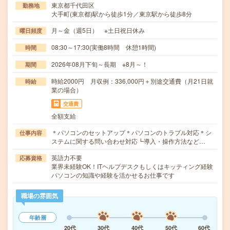
東京都千代田区
勤務地
大手町(東京都)駅から徒歩1分／東京駅から徒歩8分
月～金（週5日） ※土日祝日休み
曜日頻度
08:30～17:30(実働8時間 休憩1時間)
時間
2026年08月下旬～長期 ※8月～！
期間
時給2000円 月収例：336,000円＋別途交通費（月21日就
時給
業の場合）
交通費
全額支給
＊パソコンのセットアップ＊パソコンのトラブル対応＊シ
仕事内容
ステムに関する問い合わせ対応┗導入・操作方法など…
英語力不要
応募資格
業界未経験OK！ITヘルプデスクもしくはキッティング経験
パソコンの知識や経験を活かせるお仕事です
職場の雰囲気
年齢層
20代
30代
40代
50代
60代