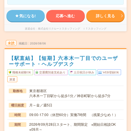
気になる!
応募へ進む
詳しく見る
派遣会社
株式会社リクルートスタッフィング ＩＴスタッフィング
未読
掲載日
2026/08/06
【駅直結】【短期】六本木一丁目でのユーザ
ーサポート・ヘルプデスク
職種未経験OK
交通費別途支給あり
土日祝日が休み
WEB登録OK
派遣
東京都港区
勤務地
六本木一丁目駅から徒歩1分／神谷町駅から徒歩7分
月～金／週5日
曜日頻度
09:00-17:00（休憩60分）実働7時間 （残業少なめ！）
時間
2026年09月28日スタート、期間限定 ※開始日相談OK
期間
※09月～