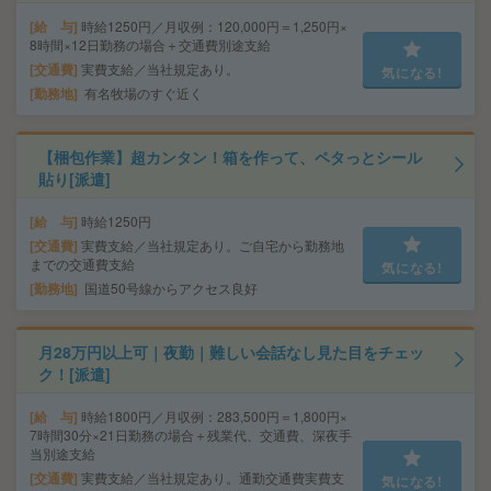
給 与
時給1250円／月収例：120,000円＝1,250円×
8時間×12日勤務の場合＋交通費別途支給
交通費
実費支給／当社規定あり。
気になる!
勤務地
有名牧場のすぐ近く
【梱包作業】超カンタン！箱を作って、ペタっとシール
貼り[派遣]
給 与
時給1250円
交通費
実費支給／当社規定あり。ご自宅から勤務地
までの交通費支給
気になる!
勤務地
国道50号線からアクセス良好
月28万円以上可｜夜勤｜難しい会話なし見た目をチェッ
ク！[派遣]
給 与
時給1800円／月収例：283,500円＝1,800円×
7時間30分×21日勤務の場合＋残業代、交通費、深夜手
当別途支給
交通費
実費支給／当社規定あり。通勤交通費実費支
気になる!