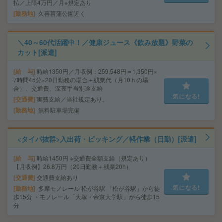
払／上限4万円／月※規定あり
勤務地
久喜菖蒲公園近く
＼40～60代活躍中！／健康ジュース《飲み放題》野菜の
カット[派遣]
給 与
時給1350円／月収例：259,548円＝1,350円×
7時間45分×20日勤務の場合＋残業代（月10ｈの場
合）、交通費、深夜手当別途支給
気になる!
交通費
実費支給／当社規定あり。
勤務地
無料駐車場完備
<タイパ抜群>入出荷・ピッキング／軽作業（日勤）[派遣]
給 与
時給1450円 ※交通費全額支給（規定あり）
【月収例】26.8万円（20日勤務＋残業20h）
交通費
交通費支給あり
気になる!
勤務地
多摩モノレール 松が谷駅 「松が谷駅」から徒
歩15分 ・モノレール「大塚・帝京大学駅」から徒歩15
分