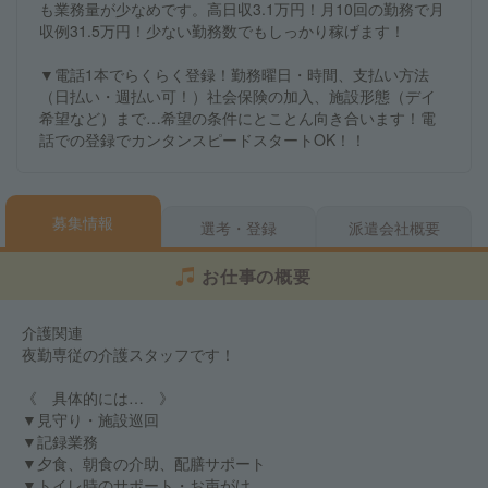
も業務量が少なめです。高日収3.1万円！月10回の勤務で月
収例31.5万円！少ない勤務数でもしっかり稼げます！
▼電話1本でらくらく登録！勤務曜日・時間、支払い方法
（日払い・週払い可！）社会保険の加入、施設形態（デイ
希望など）まで…希望の条件にとことん向き合います！電
話での登録でカンタンスピードスタートOK！！
募集情報
選考・登録
派遣会社概要
お仕事の概要
介護関連
夜勤専従の介護スタッフです！
《 具体的には… 》
▼見守り・施設巡回
▼記録業務
▼夕食、朝食の介助、配膳サポート
▼トイレ時のサポート・お声がけ