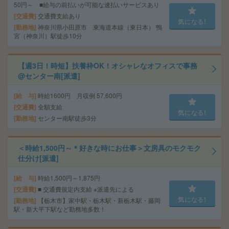
50円～ ■給与の前払いが可能な速払いサービスあり
交通費
交通費支給あり
気になる!
勤務地
神奈川県小田原市 東海道本線（東日本） 鴨
宮（神奈川）駅徒歩10分
【週3日！時短】扶養枠OK！オシャレなオフィスで事務
@センター南[派遣]
給 与
時給1600円 月収例 57,600円
交通費
全額支給
気になる!
勤務地
センター南駅徒歩3分
＜時給1,500円～＊好きな時にお仕事＞文房具のモクモク
仕分け[派遣]
給 与
時給1,500円～1,875円
交通費
■ 交通費規定内支給 ※派遣先による
気になる!
勤務地
【栃木市】家中駅・栃木駅・新栃木駅・藤岡
駅・新大平下駅など勤務地多数！