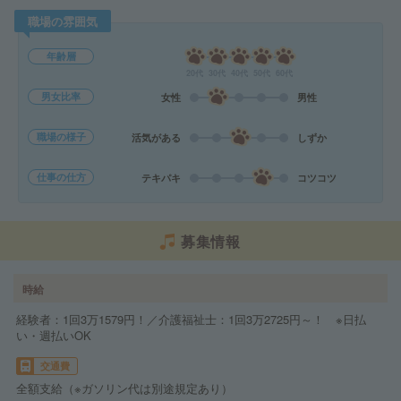
職場の雰囲気
年齢層
20代
30代
40代
50代
60代
男女比率
女性
男性
職場の様子
活気がある
しずか
仕事の仕方
テキパキ
コツコツ
募集情報
時給
経験者：1回3万1579円！／介護福祉士：1回3万2725円～！ ※日払
い・週払いOK
交通費
全額支給（※ガソリン代は別途規定あり）