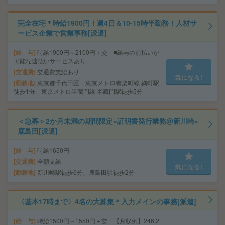
完全在宅＊時給1900円！週4日＆10-15時半勤務！人材サ
ービス企業で営業事務[派遣]
給 与
時給1900円～2100円＋交 ■給与の前払いが
可能な速払いサービスあり
交通費
交通費支給あり
気になる!
勤務地
東京都千代田区 東京メトロ有楽町線 麹町駅
徒歩1分、東京メトロ半蔵門線 半蔵門駅徒歩5分
＜急募＞2か月未満の期間限定×証明書発行業務@新川崎×
鹿島田[派遣]
給 与
時給1650円
交通費
全額支給
気になる!
勤務地
新川崎駅徒歩6分、鹿島田駅徒歩2分
〈基本17時まで〉4名の大募集＊入力メインの事務[派遣]
給 与
時給1500円～1550円＋交 【月収例】246,2