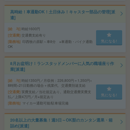
高時給！車通勤OK！土日休み！キャスター部品の管理[派
遣]
給 与
時給1600円
交通費
交通費支給有り
気になる!
勤務地
印西牧の原駅～車8分 ※車通勤・バイク通勤
OK
8月お盆明け！ランスタッドメンバーに人気の職場座り作
業[派遣]
給 与
時給1350円／月収例：226,800円＝1,350円×
8時間×21日勤務の場合＋残業代、交通費別途支給
交通費
実費支給／当社規定あり。通勤交通費実費支
気になる!
払／上限4万円／月※規定あり
勤務地
マイカー通勤可能/駐車場完備
20名以上の大量募集！週3日～OK梨のカンタン選果・箱
詰め[派遣]