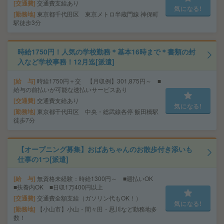
交通費
交通費支給あり
気になる!
勤務地
東京都千代田区 東京メトロ半蔵門線 神保町
駅徒歩3分
時給1750円！人気の学校勤務＊基本16時まで＊書類の封
入など学校事務！12月迄[派遣]
給 与
時給1750円＋交 【月収例】301,875円～ ■
給与の前払いが可能な速払いサービスあり
交通費
交通費支給あり
気になる!
勤務地
東京都千代田区 中央・総武線各停 飯田橋駅
徒歩7分
【オープニング募集】おばあちゃんのお散歩付き添いも
仕事の1つ[派遣]
給 与
無資格未経験：時給1300円～ ■週払いOK
■扶養内OK ■日収1万400円以上
交通費
交通費全額支給（ガソリン代もOK！）
気になる!
勤務地
【小山市】小山・間々田・思川など勤務地多
数！