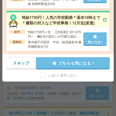
給 与
時給1,500円～1,875円
線 神保町駅徒歩3分
交通費
■ 交通費規定内支給 ※派遣先による
気になる!
勤務地
【牛久市】牛久駅・ひたち野うしく駅など勤
務地多数！
時給1750円！人気の学校勤務＊基本16時まで
＊書類の封入など学校事務！12月迄[派遣]
〈月1日～で副業にピッタリ＊時給1,500円～〉コスメの
時給1750円＋交 【月収例】301,875
給与
円～ ■給与の前払いが可能な速払い
カンタン仕分け[派遣]
サービスあり
東京都千代田区 中央・総武線各停 飯
気になる!
勤務地
田橋駅徒歩7分
給 与
時給1,500円～1,875円
交通費
■ 交通費規定内支給 ※派遣先による
気になる!
勤務地
【足利市】足利市駅・足利駅・小俣(栃木県)
スキップ
どちらも気になる！
駅・富田(栃木県)駅・山前駅など勤務地多数！
しばらく表示しない
＼来社不要／単発1日OK＊DMの仕分け[派遣]
給 与
時給1,500円～1,875円
勤務地
【水戸市】水戸駅・赤塚駅・内原駅・東水戸
気になる!
駅・常澄駅など勤務地多数！
給与即払いOK！高時給！土日休み！検品・梱包作業[派