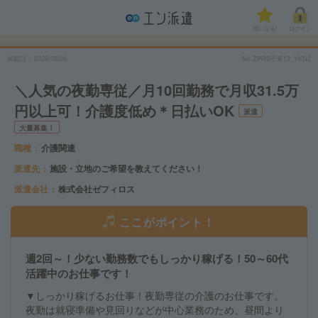
気になる!
ログイン
掲載日
2026/08/06
No.ZPRS千葉13_YKN2
＼人気の夜勤専従／月10回勤務で月収31.5万
円以上可！介護度低め＊日払いOK
派遣
大量募集！
職種
介護関連
派遣先
施設・立地のご希望を教えてください！
派遣会社
株式会社ゼフィロス
ここがポイント！
週2回～！少ない勤務数でもしっかり稼げる！50～60代
活躍中のお仕事です！
▼しっかり稼げるお仕事！夜勤専従の介護のお仕事です。
夜勤は就寝準備や見回りなどが中心業務のため、昼間より