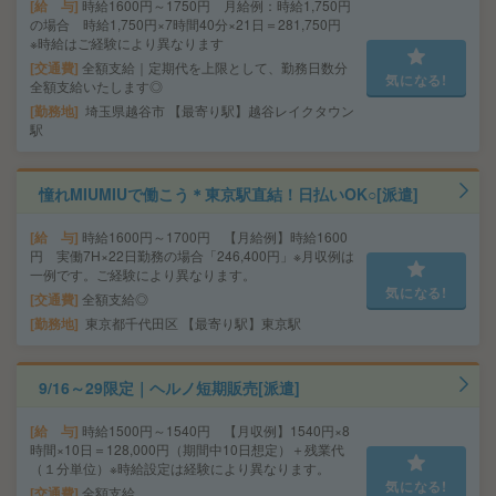
給 与
時給1600円～1750円 月給例：時給1,750円
の場合 時給1,750円×7時間40分×21日＝281,750円
※時給はご経験により異なります
交通費
全額支給｜定期代を上限として、勤務日数分
気になる!
全額支給いたします◎
勤務地
埼玉県越谷市 【最寄り駅】越谷レイクタウン
駅
憧れMIUMIUで働こう＊東京駅直結！日払いOK○[派遣]
給 与
時給1600円～1700円 【月給例】時給1600
円 実働7H×22日勤務の場合「246,400円」※月収例は
一例です。ご経験により異なります。
気になる!
交通費
全額支給◎
勤務地
東京都千代田区 【最寄り駅】東京駅
9/16～29限定｜ヘルノ短期販売[派遣]
給 与
時給1500円～1540円 【月収例】1540円×8
時間×10日＝128,000円（期間中10日想定）＋残業代
（１分単位）※時給設定は経験により異なります。
気になる!
交通費
全額支給