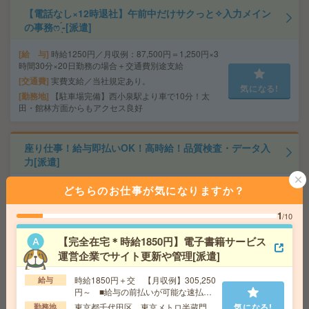
【電話なし×12時退社】午前中だけサクっと✧入力メイン
の事務ෆ ̖́-[派遣]
給 与
時給1250円／月収例：87,500円＝1,250円×3
時間30分×20日勤務の場合＋交通費別途支給
交通費
実費支給／当社規定あり。
気になる!
勤務地
【駐車場完備】西小泉駅より車で10分！太
田・館林方面からもアクセス良好
座り仕事！給与即払いOK！高時給！品質検査・データ入
力[派遣]
給 与
時給1800円
どちらのお仕事が気になりますか？
交通費
交通費支給有り
1
/10
気になる!
勤務地
みどりの駅～徒歩20分 ※車通勤・バイク通
勤OK
【完全在宅＊時給1850円】電子書籍サービス
運営企業でサイト更新や管理[派遣]
《単発1日OK！日払い可》＊DMのモクモクシール貼り
時給1850円＋交 【月収例】305,250
給与
[派遣]
円～ ■給与の前払いが可能な速払い
サービスあり
東京都千代田区 東京メトロ半蔵門
気になる!
勤務地