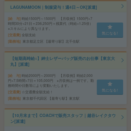
LAGUNAMOON｜制服貸与！週4日～OK[派遣]
給 与
時給1500円～1500円 【月収例】1500円×7
時間30分×21日＝236,250円＋残業代（時給×1.25倍）
※スキルにより異なります。
気になる!
交通費
全額支給
勤務地
東京都足立区 【最寄り駅】北千住駅
【短期高時給○】紳士レザーバッグ販売のお仕事【東京大
丸】[派遣]
給 与
時給2000円～2000円 【月収例】時給2,000
円×7.5時間×7日＝105,000円 ※月収例は一例です。勤
務時間や日数等により変動いたします。
気になる!
交通費
☆交通費全額支給！
勤務地
東京都千代田区 【最寄り駅】東京駅
【10月末まで】COACHで販売スタッフ｜越谷レイクタウ
ン[派遣]