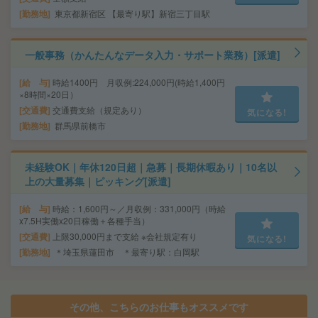
勤務地
東京都新宿区 【最寄り駅】新宿三丁目駅
一般事務（かんたんなデータ入力・サポート業務）[派遣]
給 与
時給1400円 月収例:224,000円(時給1,400円
×8時間×20日）
交通費
交通費支給（規定あり）
気になる!
勤務地
群馬県前橋市
未経験OK｜年休120日超｜急募｜長期休暇あり｜10名以
上の大量募集｜ピッキング[派遣]
給 与
時給：1,600円～／月収例：331,000円（時給
x7.5H実働x20日稼働＋各種手当）
交通費
上限30,000円まで支給 ※会社規定有り
気になる!
勤務地
＊埼玉県蓮田市 ＊最寄り駅：白岡駅
その他、こちらのお仕事もオススメです