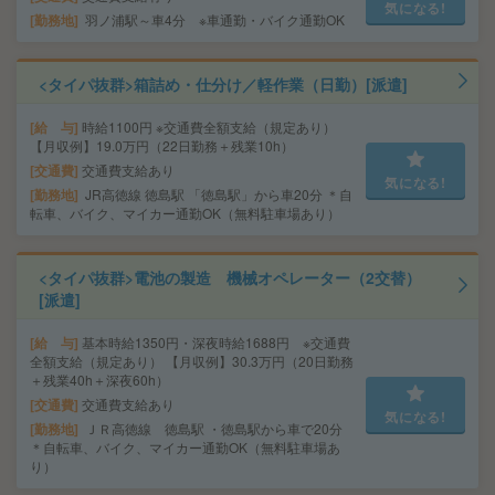
気になる!
勤務地
羽ノ浦駅～車4分 ※車通勤・バイク通勤OK
<タイパ抜群>箱詰め・仕分け／軽作業（日勤）[派遣]
給 与
時給1100円 ※交通費全額支給（規定あり）
【月収例】19.0万円（22日勤務＋残業10h）
交通費
交通費支給あり
気になる!
勤務地
JR高徳線 徳島駅 「徳島駅」から車20分 ＊自
転車、バイク、マイカー通勤OK（無料駐車場あり）
<タイパ抜群>電池の製造 機械オペレーター（2交替）
[派遣]
給 与
基本時給1350円・深夜時給1688円 ※交通費
全額支給（規定あり） 【月収例】30.3万円（20日勤務
＋残業40h＋深夜60h）
交通費
交通費支給あり
気になる!
勤務地
ＪＲ高徳線 徳島駅 ・徳島駅から車で20分
＊自転車、バイク、マイカー通勤OK（無料駐車場あ
り）