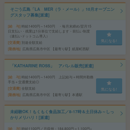
そごう広島「LA MER（ラ・メール）」10月オープニン
グスタッフ募集[派遣]
給 与
時給1400円～1450円 ・毎月末締め/翌月15
日支払い・残業は1分単位で支給します・前払い制度
（速払いドットコム導入）
気になる!
交通費
別途全額支給
勤務地
広島県広島市中区 【最寄り駅】紙屋町西駅
「KATHARINE ROSS」 アパレル販売[派遣]
給 与
時給1400円～1400円 上記給与＋時間外勤務
手当＋交通費支給◎
交通費
全額支給
気になる!
勤務地
広島県広島市中区 【最寄り駅】本通駅
未経験OK！もくもく食品加工／8‐17時＆土日休み～しっ
かりメリハリ！[派遣]
給 与
時給1100円／月収例：184,800円＝1,100円×