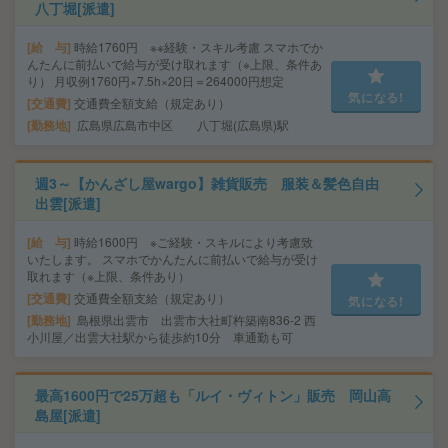
八丁堀[派遣]
給 与
時給1760円 ※※経験・スキル考慮 スマホでか
んたんに前払いで給与が受け取れます（※上限、条件あ
り） 月収例1760円×7.5h×20日＝264000円想定
気になる!
交通費
交通費全額支給（規定あり）
勤務地
広島県広島市中区 八丁堀(広島県)駅
週3～【かんざし屋wargo】雑貨販売 服装＆髪色自由
出雲[派遣]
給 与
時給1600円 ※ご経験・スキルにより考慮致
いたします。 スマホでかんたんに前払いで給与が受け
取れます（※上限、条件あり）
交通費
交通費全額支給（規定あり）
気になる!
勤務地
島根県出雲市 出雲市大社町杵築南836-2 西
小川屋／出雲大社駅から徒歩約10分 車通勤も可
最高1600円で25万超も「ルイ・ヴィトン」販売 岡山高
島屋[派遣]