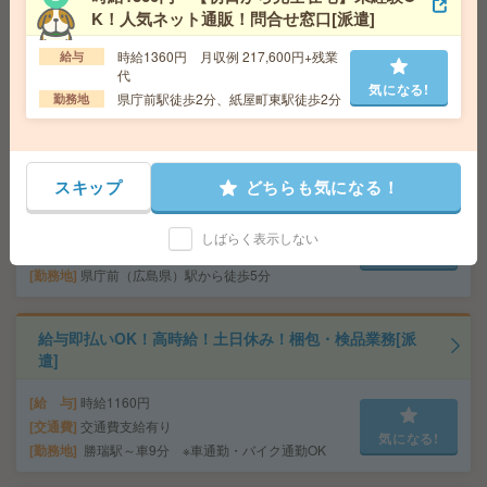
給 与
時給1490円～1690円
K！人気ネット通販！問合せ窓口[派遣]
交通費
交通費別途支給（規定）
時給1360円 月収例 217,600円+残業
給与
気になる!
勤務地
広島県広島市 市役所前から徒歩1分／鷹野橋
代
駅から徒歩4分
気になる!
県庁前駅徒歩2分、紙屋町東駅徒歩2分
勤務地
＼カンタンなタイピングが出来ればOK／スマホの契約審
査の結果入力＜週4～＞[派遣]
スキップ
どちらも気になる！
給 与
時給1300～1500円 ※日払いOK(規定あり)
※スキルにより応相談
しばらく表示しない
交通費
交通費支給（規定あり）
気になる!
勤務地
県庁前（広島県）駅から徒歩5分
給与即払いOK！高時給！土日休み！梱包・検品業務[派
遣]
給 与
時給1160円
交通費
交通費支給有り
気になる!
勤務地
勝瑞駅～車9分 ※車通勤・バイク通勤OK