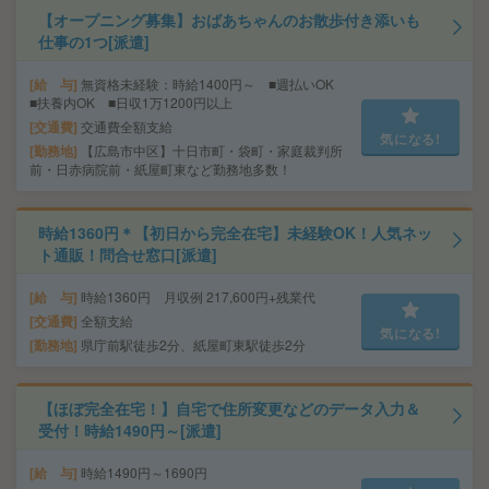
【オープニング募集】おばあちゃんのお散歩付き添いも
仕事の1つ[派遣]
給 与
無資格未経験：時給1400円～ ■週払いOK
■扶養内OK ■日収1万1200円以上
交通費
交通費全額支給
気になる!
勤務地
【広島市中区】十日市町・袋町・家庭裁判所
前・日赤病院前・紙屋町東など勤務地多数！
時給1360円＊【初日から完全在宅】未経験OK！人気ネッ
ト通販！問合せ窓口[派遣]
給 与
時給1360円 月収例 217,600円+残業代
交通費
全額支給
気になる!
勤務地
県庁前駅徒歩2分、紙屋町東駅徒歩2分
【ほぼ完全在宅！】自宅で住所変更などのデータ入力＆
受付！時給1490円～[派遣]
給 与
時給1490円～1690円