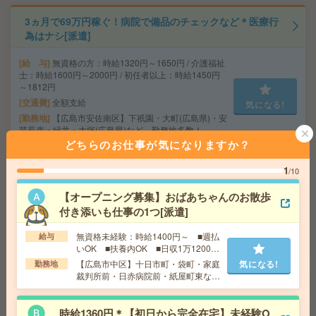
3ヵ月で69万円稼ぐ！病院で備品のチェックなど＊医療行
為はナシ[派遣]
給 与
無資格の方：時給1320円～1650円 / 介護福祉
士：時給1600円～2000円 / 初任者以上：時給1450円
～1812円
交通費
全額支給
気になる!
勤務地
【広島市安佐南区】下祇園・大町(広島県)・安
芸長束・緑井・大塚(広島県)など、勤務地多数！
どちらのお仕事が気になりますか？
1
給与即払いOK！高時給！平日休み！日勤のお仕事！荷物
/10
の仕分け[派遣]
【オープニング募集】おばあちゃんのお散歩
付き添いも仕事の1つ[派遣]
給 与
時給1200円
交通費
交通費支給有り
気になる!
無資格未経験：時給1400円～ ■週払
給与
勤務地
徳島県鳴門市
いOK ■扶養内OK ■日収1万1200円
以上
【広島市中区】十日市町・袋町・家庭
気になる!
勤務地
裁判所前・日赤病院前・紙屋町東など
この夏は在宅で快適ワーク！機材全て貸し出し❥PCスキ
勤務地多数！
ル・経験不要！書類選考のみ！[派遣]
時給1360円＊【初日から完全在宅】未経験O