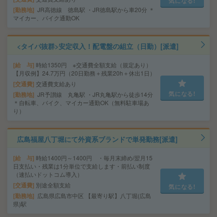
気になる!
勤務地
JR高徳線 徳島駅 ・JR徳島駅から車20分 ＊
マイカー、バイク通勤OK
<タイパ抜群>安定収入！配電盤の組立（日勤）[派遣]
給 与
時給1350円 ※交通費全額支給（規定あり）
【月収例】24.7万円（20日勤務＋残業20h＋休出1日）
交通費
交通費支給あり
気になる!
勤務地
JR予讃線 丸亀駅 ・JR丸亀駅から徒歩14分
＊自転車、バイク、マイカー通勤OK（無料駐車場あ
り）
広島福屋八丁堀にて外資系ブランドで単発勤務[派遣]
給 与
時給1400円～1400円 ・毎月末締め/翌月15
日支払い・残業は1分単位で支給します・前払い制度
（速払いドットコム導入）
交通費
別途全額支給
気になる!
勤務地
広島県広島市中区 【最寄り駅】八丁堀(広島
県)駅