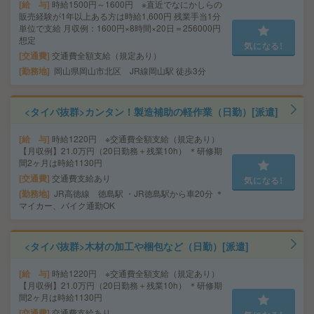
給 与
時給1500円～1600円 ※直近でなにかしらの
販売経験が1年以上ある方は時給1,600円 残業手当1分
単位で支給 月収例：1600円×8時間×20日＝256000円
想定
気になる!
交通費
交通費全額支給（規定あり）
勤務地
岡山県岡山市北区 JR線岡山駅 徒歩3分
<タイパ抜群>カンタン！製造補助の軽作業（日勤）[派遣]
給 与
時給1220円 ※交通費全額支給（規定あり）
【月収例】21.0万円（20日勤務＋残業10h） ＊研修期
間2ヶ月は時給1130円
交通費
交通費支給あり
気になる!
勤務地
JR高徳線 徳島駅 ・JR徳島駅から車20分 ＊
マイカー、バイク通勤OK
<タイパ抜群>木材の加工や梱包など（日勤）[派遣]
給 与
時給1220円 ※交通費全額支給（規定あり）
【月収例】21.0万円（20日勤務＋残業10h） ＊研修期
間2ヶ月は時給1130円
交通費
交通費支給あり