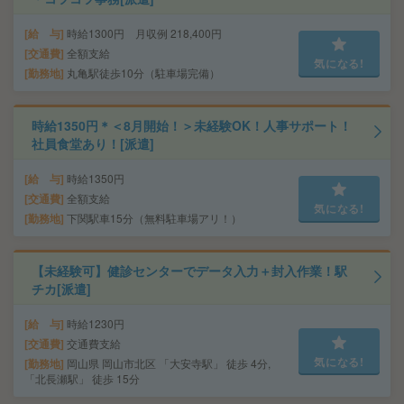
給 与
時給1300円 月収例 218,400円
交通費
全額支給
気になる!
勤務地
丸亀駅徒歩10分（駐車場完備）
時給1350円＊＜8月開始！＞未経験OK！人事サポート！
社員食堂あり！[派遣]
給 与
時給1350円
交通費
全額支給
気になる!
勤務地
下関駅車15分（無料駐車場アリ！）
【未経験可】健診センターでデータ入力＋封入作業！駅
チカ[派遣]
給 与
時給1230円
交通費
交通費支給
気になる!
勤務地
岡山県 岡山市北区 「大安寺駅」 徒歩 4分,
「北長瀬駅」 徒歩 15分