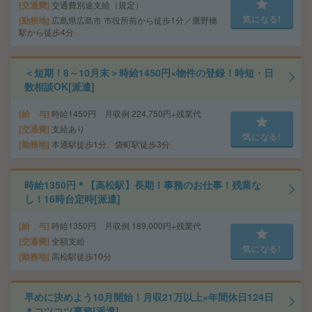
交通費
交通費別途支給（規定）
気になる!
勤務地
広島県広島市 市役所前から徒歩1分／鷹野橋
駅から徒歩4分
＜短期！8～10月末＞時給1450円×物件の登録！時短・日
数相談OK[派遣]
給 与
時給1450円 月収例 224,750円+残業代
交通費
支給あり
気になる!
勤務地
本通駅徒歩1分、袋町駅徒歩3分
時給1350円＊【高松駅】長期！事務のお仕事！残業な
し！16時台定時[派遣]
給 与
時給1350円 月収例 189,000円+残業代
交通費
全額支給
気になる!
勤務地
高松駅徒歩10分
早めに決めよう10月開始！月収21万以上×年間休日124日
＊コツコツ事務[派遣]