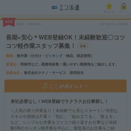
気になる!
ログイン
NEW
掲載日
2026/08/05
No.TSSCSA_中四国84
長期×安心＊WEB登録OK！未経験歓迎〇コツ
コツ軽作業スタッフ募集！
派遣
職種
軽作業（仕分け・ピッキング・検品、商品管理）
派遣先
阿南市など…勤務地多数！通いやすい勤務地をご紹介します。
派遣会社
株式会社テクノ・サービス 採用担当
ここがポイント！
来社必要なし！WEB登録でラクラクお仕事探し！
＼人気の座り作業あり！未経験でも安心スタート!／特別な
スキルや資格は不要！「包む」「組み立てる」「数える」
など、シンプルな作業をコツコツ繰り返すお仕事など未経
験OKのカンタン軽作業を中心に、製造系のお仕事をご紹