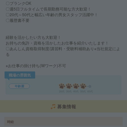
〇ブランクOK
〇週5日フルタイムで長期勤務可能な方大歓迎！
〇20代～50代と幅広い年齢の男女スタッフ活躍中！
〇履歴書不要
経験を活かしたい方も大歓迎！
お持ちの免許・資格を活かしたお仕事を紹介いたします！
〇あんしん資格取得制度/講習料・受験料補助あり※当社規定によ
る
※お仕事の掛け持ち(Wワーク)不可
職場の雰囲気
年齢層
20代
30代
40代
50代
60代
募集情報
時給