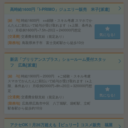
高時給1600円「I-PRIMO」ジュエリー販売 米子[派遣]
給 与
時給1600円 ※※経験・スキル考慮 スマホでか
んたんに前払いで給与が受け取れます（※上限、条件あ
り） 月収例1600円×7.5h×20日＝240000円想定
気になる!
交通費
交通費全額支給（規定あり）
勤務地
鳥取県米子市 富士見町駅から徒歩10分
新店「ブリリアンスプラス」ショールーム受付スタッ
フ 広島[派遣]
給 与
時給1900円～2000円 ※ご経験・スキル考慮
スマホでかんたんに前払いで給与が受け取れます（※上
限、条件あり） 月収例2000円×8h×20日＝320000円想
定
気になる!
交通費
交通費全額支給（規定あり）
勤務地
広島県広島市中区 八丁堀駅、袋町駅、立町
駅各駅から徒歩約10分
アクセOK！月26万超えも【ビュリー】コスメ販売 福屋