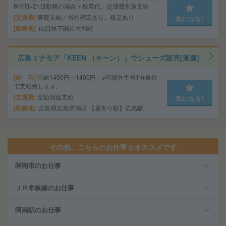
8時間×21日勤務の場合＋残業代、交通費別途支給
交通費
実費支給／当社規定あり。規定あり
気になる!
勤務地
山口県下関市大和町
広島ミナモア「KEEN （キーン）」でシューズ販売[派遣]
給 与
時給1400円～1400円 ※時間外手当1分単位
で支給致します。
交通費
全額別途支給
気になる!
勤務地
広島県広島市南区 【最寄り駅】広島駅
その他、こちらのお仕事もオススメです
阿南市のお仕事
ＪＲ牟岐線のお仕事
阿南駅のお仕事