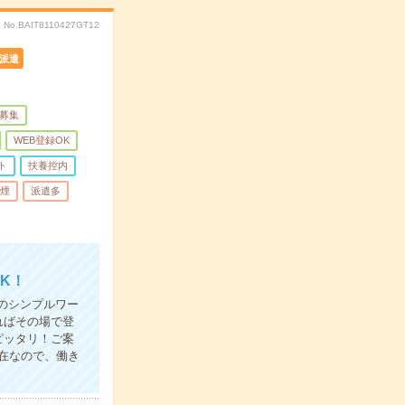
No.BAIT8110427GT12
派遣
量募集
WEB登録OK
ト
扶養控内
煙
派遣多
K！
のシンプルワー
ればその場で登
ピッタリ！ご案
在なので、働き