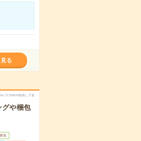
く見る
No.TCSMKH無期1_千葉
ングや梱包
募集