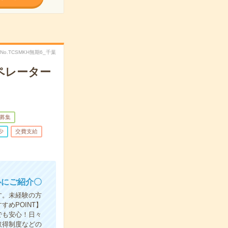
No.TCSMKH無期6_千葉
ペレーター
募集
少
交費支給
心にご紹介〇
す。未経験の方
めPOINT】
でも安心！日々
取得制度などの