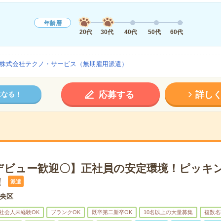
年齢層
20代
30代
40代
50代
60代
株式会社テクノ・サービス（無期雇用派遣）
応募する
詳し
になる！
デビュー歓迎〇】正社員の安定環境！ピッキ
！
派遣
央区
社会人未経験OK
ブランクOK
既卒第二新卒OK
10名以上の大量募集
複数名