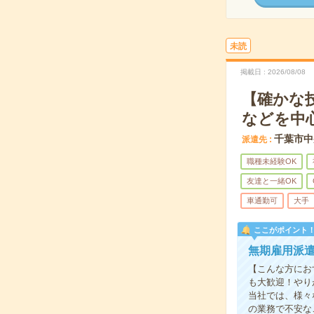
未読
掲載日
2026/08/08
【確かな
などを中
千葉市中
派遣先
職種未経験OK
友達と一緒OK
車通勤可
大手
ここがポイント
無期雇用派
【こんな方にお
も大歓迎！やり
当社では、様々
の業務で不安な