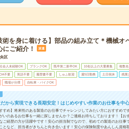
技術を身に着ける】部品の組み立て＊機械オ
心にご紹介！
派遣
央区
社会人未経験OK
ブランクOK
既卒第二新卒OK
10名以上の大量募集
複数名
OA不要
英語不要
履歴書不要
しゅふ歓迎
週5日勤務
土日祝休
残業
職場が分煙
自転車・バイクOK
！
遣だから実現できる長期安定！はじめやすい作業のお仕事を中
すすめ】将来性のある製造のお仕事でチャレンジしてみたい方におすすめで
がいのあるお仕事を一緒に探しませんか？ご連絡お待ちしております！【おすす
なご経歴の方が活躍中です！安心の担当制でなので、初めての製造のお仕事
ことなど、担当者がきちんと向き合います！安心の保険制度やあんしん資格