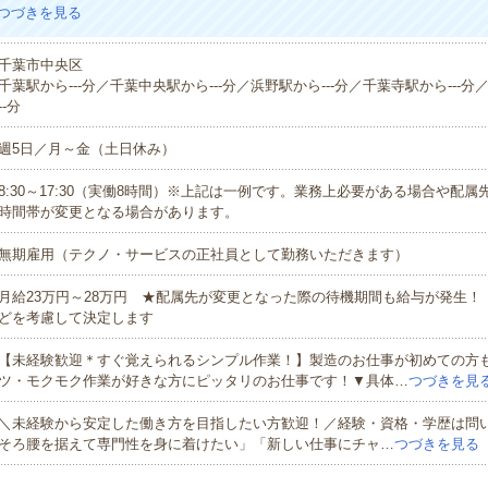
つづきを見る
千葉市中央区
千葉駅から---分／千葉中央駅から---分／浜野駅から---分／千葉寺駅から---分
--分
週5日／月～金（土日休み）
8:30～17:30（実働8時間）※上記は一例です。業務上必要がある場合や配
時間帯が変更となる場合があります。
無期雇用（テクノ・サービスの正社員として勤務いただきます）
月給23万円～28万円 ★配属先が変更となった際の待機期間も給与が発生！
どを考慮して決定します
【未経験歓迎＊すぐ覚えられるシンプル作業！】製造のお仕事が初めての方
ツ・モクモク作業が好きな方にピッタリのお仕事です！▼具体…
つづきを見
＼未経験から安定した働き方を目指したい方歓迎！／経験・資格・学歴は問
そろ腰を据えて専門性を身に着けたい」「新しい仕事にチャ…
つづきを見る