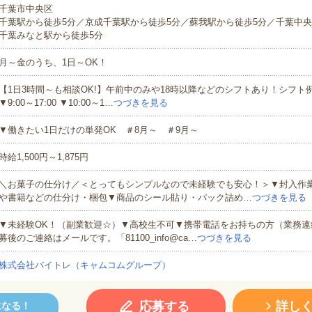
千葉市中央区
千葉駅から徒歩5分／京成千葉駅から徒歩5分／蘇我駅から徒歩5分／千葉中央
千葉みなと駅から徒歩5分
月～金のうち、1日～OK！
【1日3時間～も相談OK!】午前中のみや18時以降などのシフトあり！シフト例▼9:
▼9:00～17:00 ▼10:00～1…
つづきを見る
▼働きたい1日だけの単発OK ＃8月～ ＃9月～
時給1,500円～1,875円
＼お菓子の仕分け／＜とってもシンプルなので未経験でも安心！＞▼封入作
や書籍などの仕分け・梱包▼商品のシール貼り・パック詰め…
つづきを見る
▼未経験OK！（副業歓迎☆）▼高校生不可▼携帯電話をお持ちの方（業務連
募後のご連絡はメールです。「81100_info@ca…
つづきを見る
株式会社バイトレ（キャムコムグループ）
応募する
詳し
になる！