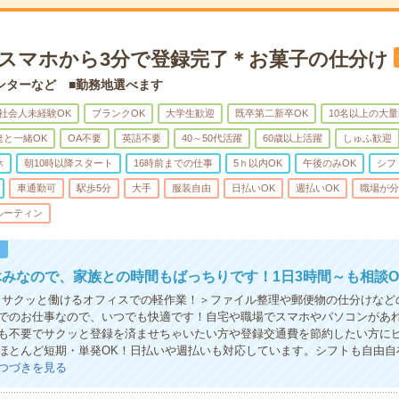
】スマホから3分で登録完了＊お菓子の仕分け
ンターなど ■勤務地選べます
社会人未経験OK
ブランクOK
大学生歓迎
既卒第二新卒OK
10名以上の大
達と一緒OK
OA不要
英語不要
40～50代活躍
60歳以上活躍
しゅふ歓迎
休
朝10時以降スタート
16時前までの仕事
5ｈ以内OK
午後のみOK
シフ
車通勤可
駅歩5分
大手
服装自由
日払いOK
週払いOK
職場が分
ルーティン
！
みなので、家族との時間もばっちりです！1日3時間～も相談O
！サクッと働けるオフィスでの軽作業！＞ファイル整理や郵便物の仕分けなど
でのお仕事なので、いつでも快適です！自宅や職場でスマホやパソコンがあ
も不要でサクッと登録を済ませちゃいたい方や登録交通費を節約したい方に
ほとんど短期・単発OK！日払いや週払いも対応しています。シフトも自由自
つづきを見る