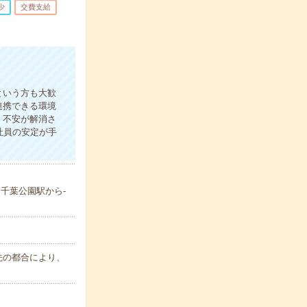
少
交費支給
という方も大歓
連携できる環境
！不安が解消さ
社員の安定が手
／千葉公園駅から-
属先の都合により、