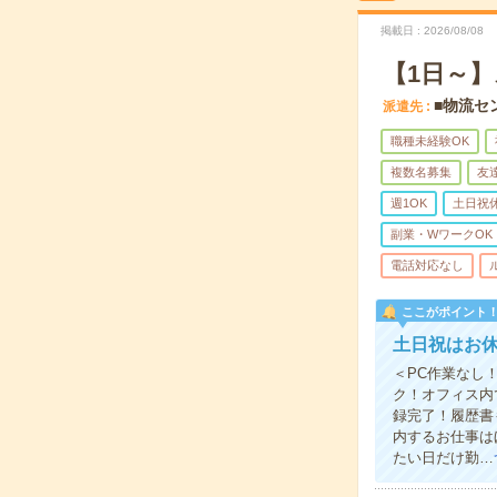
掲載日
2026/08/08
【1日～
■物流セ
派遣先
職種未経験OK
複数名募集
友
週1OK
土日祝
副業・WワークOK
電話対応なし
ここがポイント
土日祝はお休
＜PC作業なし
ク！オフィス内
録完了！履歴書
内するお仕事は
たい日だけ勤…