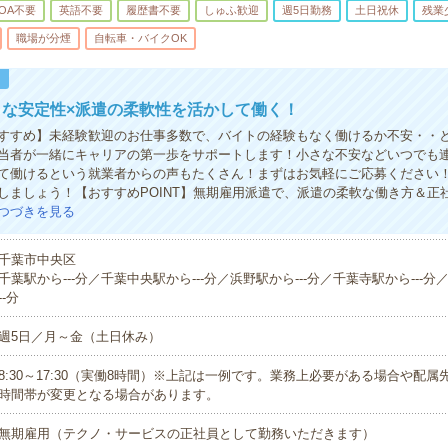
OA不要
英語不要
履歴書不要
しゅふ歓迎
週5日勤務
土日祝休
残業
職場が分煙
自転車・バイクOK
！
うな安定性×派遣の柔軟性を活かして働く！
すすめ】未経験歓迎のお仕事多数で、バイトの経験もなく働けるか不安・・
当者が一緒にキャリアの第一歩をサポートします！小さな不安などいつでも
て働けるという就業者からの声もたくさん！まずはお気軽にご応募ください
しましょう！【おすすめPOINT】無期雇用派遣で、派遣の柔軟な働き方＆正
つづきを見る
千葉市中央区
千葉駅から---分／千葉中央駅から---分／浜野駅から---分／千葉寺駅から---分
--分
週5日／月～金（土日休み）
8:30～17:30（実働8時間）※上記は一例です。業務上必要がある場合や配
時間帯が変更となる場合があります。
無期雇用（テクノ・サービスの正社員として勤務いただきます）