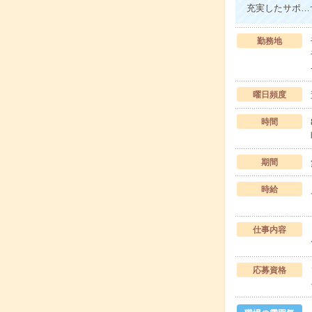
充実したサポ…
勤務地
曜日頻度
時間
期間
時給
仕事内容
応募資格