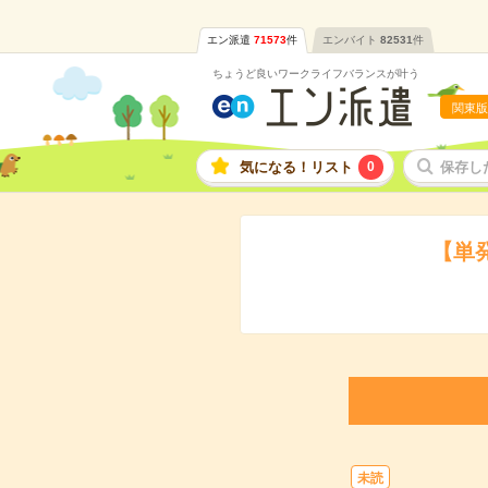
エン派遣
71573
件
エンバイト
82531
件
ちょうど良いワークライフバランスが叶う
関東版
気になる！リスト
0
保存し
【単
未読