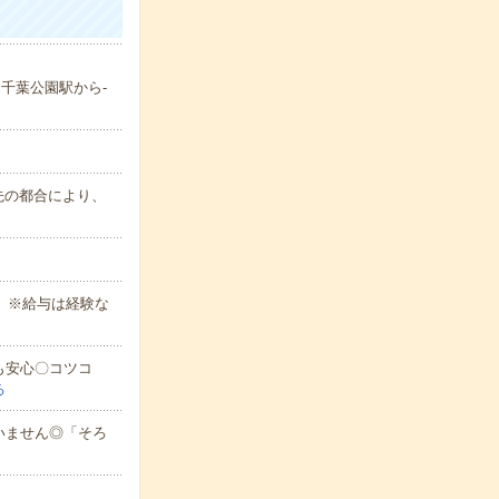
／千葉公園駅から-
属先の都合により、
 ※給与は経験な
も安心〇コツコ
る
いません◎「そろ