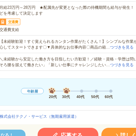
月給23万円～28万円 ★配属先が変更となった際の待機期間も給与が発生！
どを考慮して決定します
交通費
交通費支給
【未経験歓迎！すぐ覚えられるカンタン作業がたくさん！】シンプルな作業
心してスタートできます〇▼具体的なお仕事内容〇商品の箱…
つづきを見る
＼未経験から安定した働き方を目指したい方歓迎！／経験・資格・学歴は問
そろ腰を据えて働きたい」「新しい仕事にチャレンジしたい…
つづきを見る
年齢層
20代
30代
40代
50代
60代
株式会社テクノ・サービス（無期雇用派遣）
応募する
詳し
になる！