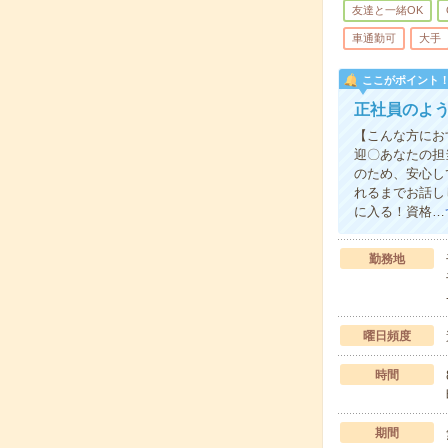
友達と一緒OK
車通勤可
大手
ここがポイント
正社員のよ
【こんな方にお
迎〇あなたの担
のため、安心し
れるまでお話し
に入る！資格…
勤務地
曜日頻度
時間
期間