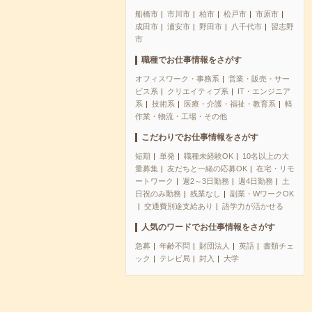
船橋市
市川市
柏市
松戸市
市原市
成田市
浦安市
野田市
八千代市
習志野
市
職種でお仕事情報をさがす
オフィスワーク・事務系
営業・販売・サー
ビス系
クリエイティブ系
IT・エンジニア
系
技術系
医療・介護・福祉・教育系
軽
作業・物流・工場・その他
こだわりでお仕事情報をさがす
短期
単発
職種未経験OK
10名以上の大
量募集
友だちと一緒の応募OK
在宅・リモ
ートワーク
週2～3日勤務
週4日勤務
土
日祝のみ勤務
残業なし
副業・WワークOK
交通費別途支給あり
語学力が活かせる
人気のワードでお仕事情報をさがす
急募
年齢不問
財団法人
英語
書類チェ
ック
テレビ局
封入
大学