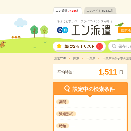
エン派遣
74686
件
エンバイト
82531
件
ちょうど良いワークライフバランスが叶う
関東版
気になる！リスト
0
保存し
派遣TOP
関東
千葉県
千葉県我孫子市の派
,
1
5
1
1
平均時給:
円
設定中の検索条件
期間
---
派遣形式
---
時給
---