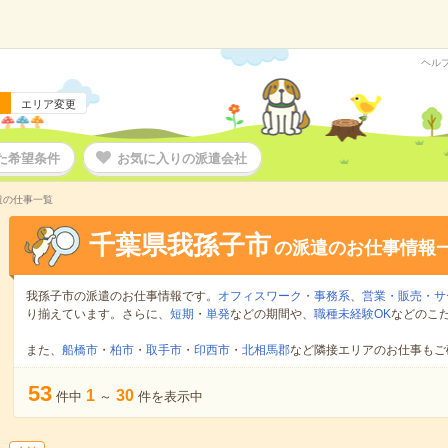
ヘル
エリア変更
た希望条件
お気に入りの派遣会社
遣の仕事一覧
千葉県我孫子市
の派遣のお仕事情報
我孫子市の派遣のお仕事情報です。
オフィスワーク・事務系
、
営業・販売・サ
り揃えています。さらに、
短期
・
単発
などの期間や、
職種未経験OK
などのこ
また、
船橋市
・
柏市
・
取手市
・
印西市
・
北相馬郡
など隣接エリアのお仕事もご
53
1
30
件中
～
件を表示中