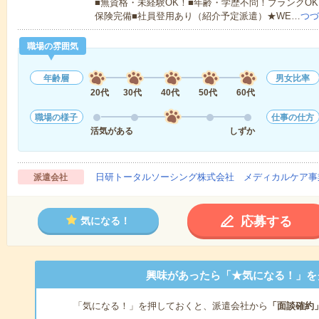
■無資格・未経験OK！■年齢・学歴不問！ブランクOK
保険完備■社員登用あり（紹介予定派遣）★WE…
つづ
職場の雰囲気
年齢層
男女比率
20代
30代
40代
50代
60代
職場の様子
仕事の仕方
活気がある
しずか
日研トータルソーシング株式会社 メディカルケア事
派遣会社
応募する
気になる！
興味があったら「★気になる！」を
「気になる！」を押しておくと、派遣会社から
「面談確約