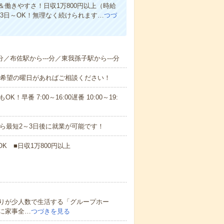
働きやすさ！日収1万800円以上（時給
週3日～OK！無理なく続けられます…
つづ
分／布佐駅から---分／東我孫子駅から---分
！■希望の曜日があればご相談ください！
！早番 7:00～16:00遅番 10:00～19:
から最短2～3日後に就業が可能です！
K ■日収1万800円以上
りが少人数で生活する「グループホー
に家事全…
つづきを見る