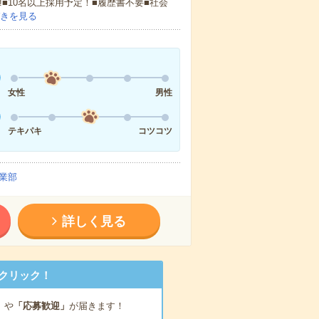
!■10名以上採用予定！■履歴書不要■社会
きを見る
女性
男性
テキパキ
コツコツ
業部
詳しく見る
クリック！
」
や
「応募歓迎」
が届きます！