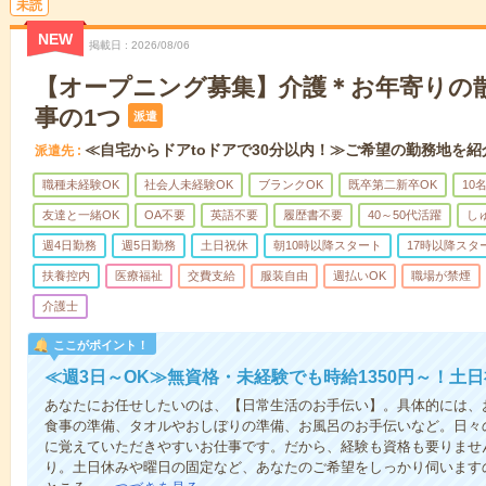
未読
NEW
掲載日
2026/08/06
【オープニング募集】介護＊お年寄りの
事の1つ
派遣
≪自宅からドアtoドアで30分以内！≫ご希望の勤務地を紹
派遣先
職種未経験OK
社会人未経験OK
ブランクOK
既卒第二新卒OK
10
友達と一緒OK
OA不要
英語不要
履歴書不要
40～50代活躍
し
週4日勤務
週5日勤務
土日祝休
朝10時以降スタート
17時以降スタ
扶養控内
医療福祉
交費支給
服装自由
週払いOK
職場が禁煙
介護士
ここがポイント！
≪週3日～OK≫無資格・未経験でも時給1350円～！土
あなたにお任せしたいのは、【日常生活のお手伝い】。具体的には、
食事の準備、タオルやおしぼりの準備、お風呂のお手伝いなど。日々
に覚えていただきやすいお仕事です。だから、経験も資格も要りませ
り。土日休みや曜日の固定など、あなたのご希望をしっかり伺います