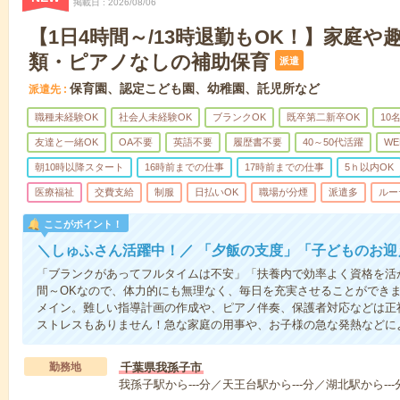
掲載日
2026/08/06
【1日4時間～/13時退勤もOK！】家庭や
類・ピアノなしの補助保育
派遣
保育園、認定こども園、幼稚園、託児所など
派遣先
職種未経験OK
社会人未経験OK
ブランクOK
既卒第二新卒OK
10
友達と一緒OK
OA不要
英語不要
履歴書不要
40～50代活躍
WE
朝10時以降スタート
16時前までの仕事
17時前までの仕事
5ｈ以内OK
医療福祉
交費支給
制服
日払いOK
職場が分煙
派遣多
ルー
ここがポイント！
＼しゅふさん活躍中！／ 「夕飯の支度」「子どものお
「ブランクがあってフルタイムは不安」「扶養内で効率よく資格を活
間～OKなので、体力的にも無理なく、毎日を充実させることができ
メイン。難しい指導計画の作成や、ピアノ伴奏、保護者対応などは正
ストレスもありません！急な家庭の用事や、お子様の急な発熱などに
勤務地
千葉県我孫子市
我孫子駅から---分／天王台駅から---分／湖北駅から---