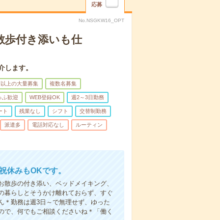
応募
No.NSGKW16_OPT
散歩付き添いも仕
介します。
名以上の大量募集
複数名募集
ゅふ歓迎
WEB登録OK
週2～3日勤務
ート
残業なし
シフト
交替制勤務
派遣多
電話対応なし
ルーティン
日祝休みもOKです。
お散歩の付き添い、ベッドメイキング、
の暮らしとそうかけ離れておらず、すぐ
ん＊勤務は週3日～で無理せず、ゆった
ので、何でもご相談くださいね＊「働く