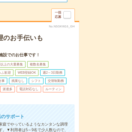
一括
応募
No.NSGKW16_GH
理のお手伝いも
施設でのお仕事です！
名以上の大量募集
複数名募集
ゅふ歓迎
WEB登録OK
週2～3日勤務
仕事
残業なし
シフト
交替制勤務
派遣多
電話対応なし
ルーティン
活のサポート
家庭でやっているようなカンタンな調理
す。▼利用者は5～9名で少人数なので、