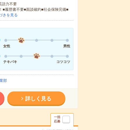
 英語力不要
！■履歴書不要■面談確約■社会保険完備■
づきを見る
女性
男性
テキパキ
コツコツ
業部
詳しく見る
一括
応募