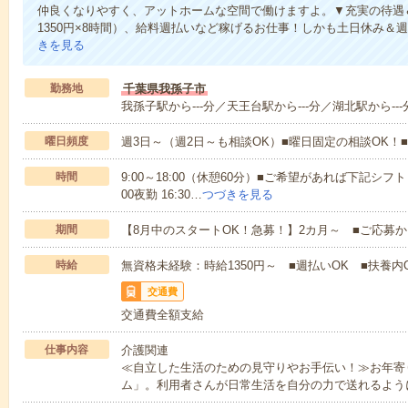
仲良くなりやすく、アットホームな空間で働けますよ。▼充実の待遇＆
1350円×8時間）、給料週払いなど稼げるお仕事！しかも土日休み＆
きを見る
勤務地
千葉県我孫子市
我孫子駅から---分／天王台駅から---分／湖北駅から---
曜日頻度
週3日～（週2日～も相談OK）■曜日固定の相談OK
時間
9:00～18:00（休憩60分）■ご希望があれば下記シフトもOK
00夜勤 16:30…
つづきを見る
期間
【8月中のスタートOK！急募！】2カ月～ ■ご応募
時給
無資格未経験：時給1350円～ ■週払いOK ■扶養内O
交通費
交通費全額支給
仕事内容
介護関連
≪自立した生活のための見守りやお手伝い！≫お年寄
ム」。利用者さんが日常生活を自分の力で送れるよう