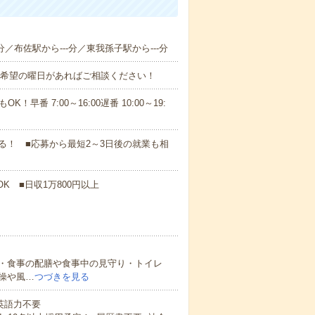
分／布佐駅から---分／東我孫子駅から---分
！■希望の曜日があればご相談ください！
！早番 7:00～16:00遅番 10:00～19:
！ ■応募から最短2～3日後の就業も相
K ■日収1万800円以上
・食事の配膳や食事中の見守り・トイレ
操や風…
つづきを見る
 英語力不要