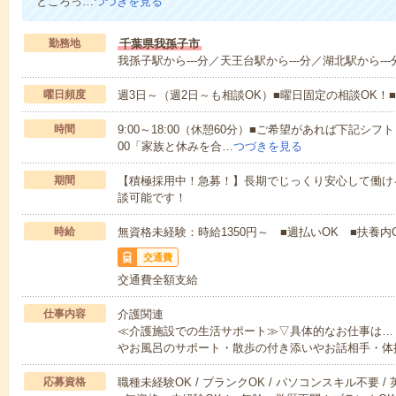
ところっ…
つづきを見る
勤務地
千葉県我孫子市
我孫子駅から---分／天王台駅から---分／湖北駅から---
曜日頻度
週3日～（週2日～も相談OK）■曜日固定の相談OK
時間
9:00～18:00（休憩60分）■ご希望があれば下記シフトもOK
00「家族と休みを合…
つづきを見る
期間
【積極採用中！急募！】長期でじっくり安心して働ける
談可能です！
時給
無資格未経験：時給1350円～ ■週払いOK ■扶養内O
交通費
交通費全額支給
仕事内容
介護関連
≪介護施設での生活サポート≫▽具体的なお仕事は…
やお風呂のサポート・散歩の付き添いやお話相手・体
応募資格
職種未経験OK / ブランクOK / パソコンスキル不要 /