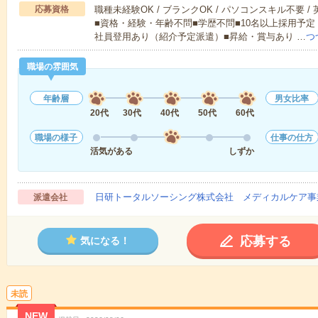
応募資格
職種未経験OK / ブランクOK / パソコンスキル不要 /
■資格・経験・年齢不問■学歴不問■10名以上採用予定
社員登用あり（紹介予定派遣）■昇給・賞与あり …
つ
職場の雰囲気
年齢層
男女比率
20代
30代
40代
50代
60代
職場の様子
仕事の仕方
活気がある
しずか
日研トータルソーシング株式会社 メディカルケア事
派遣会社
応募する
気になる！
未読
NEW