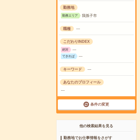
勤務地
我孫子市
勤務エリア
職種
---
こだわりINDEX
---
絶対
---
できれば
キーワード
---
あなたのプロフィール
---
条件の変更
他の検索結果を見る
勤務地でお仕事情報をさがす