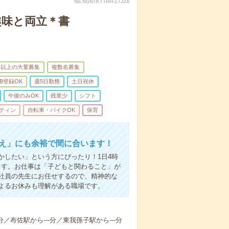
No.NSNTKTTRH-1TJ24
趣味と両立＊書
名以上の大量募集
複数名募集
B登録OK
週5日勤務
土日祝休
午後のみOK
残業少
シフト
ティン
自転車・バイクOK
保育
迎え」にも余裕で間に合います！
かしたい」という方にぴったり！1日4時
ます。お仕事は「子どもと関わること」が
社員の先生にお任せするので、精神的な
よるお休みも理解がある職場です。
分／布佐駅から---分／東我孫子駅から---分