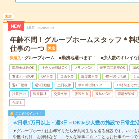
未読
NEW
掲載日
2026/08/06
年齢不問！グループホームスタッフ＊料
仕事の一つ
派遣
グループホーム ■勤務地選べます！ ■少人数のキレイな
派遣先
職種未経験OK
社会人未経験OK
ブランクOK
既卒第二新卒OK
10
友達と一緒OK
OA不要
英語不要
履歴書不要
40～50代活躍
し
週4日勤務
週5日勤務
土日祝休
朝10時以降スタート
17時前までの
扶養控内
医療福祉
交費支給
服装自由
週払いOK
職場が禁煙
介護士
ここがポイント！
≪日収1万円以上・週3日～OK≫少人数の施設で日常生
▼グループホームはお年寄りたちが共同生活を送る施設です。いつも
や盛り付け、お掃除など…。そんな家事に近いこともお仕事の一つで