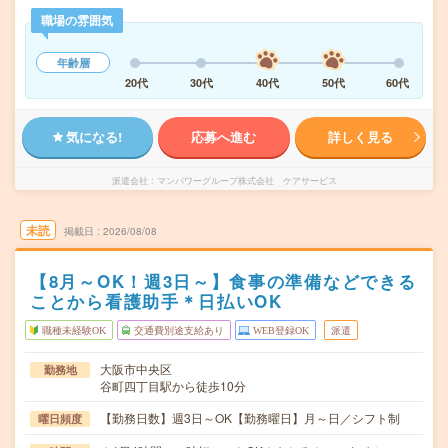
職場の雰囲気
年齢層
20代
30代
40代
50代
60代
気になる!
応募へ進む
詳しく見る
派遣会社
マンパワーグループ株式会社 ケアサービス
未読
掲載日
2026/08/08
【8月～OK！週3日～】食事の準備などできる
ことから看護助手＊日払いOK
職種未経験OK
交通費別途支給あり
WEB登録OK
派遣
大阪市中央区
勤務地
谷町四丁目駅から徒歩10分
【勤務日数】週3日～OK【勤務曜日】月～日／シフト制
曜日頻度