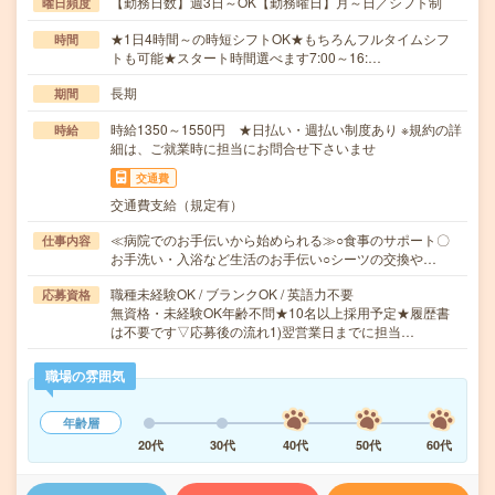
【勤務日数】週3日～OK【勤務曜日】月～日／シフト制
曜日頻度
★1日4時間～の時短シフトOK★もちろんフルタイムシフ
時間
トも可能★スタート時間選べます7:00～16:…
長期
期間
時給1350～1550円 ★日払い・週払い制度あり ※規約の詳
時給
細は、ご就業時に担当にお問合せ下さいませ
交通費
交通費支給（規定有）
≪病院でのお手伝いから始められる≫○食事のサポート〇
仕事内容
お手洗い・入浴など生活のお手伝い○シーツの交換や…
職種未経験OK / ブランクOK / 英語力不要
応募資格
無資格・未経験OK年齢不問★10名以上採用予定★履歴書
は不要です▽応募後の流れ1)翌営業日までに担当…
職場の雰囲気
年齢層
20代
30代
40代
50代
60代