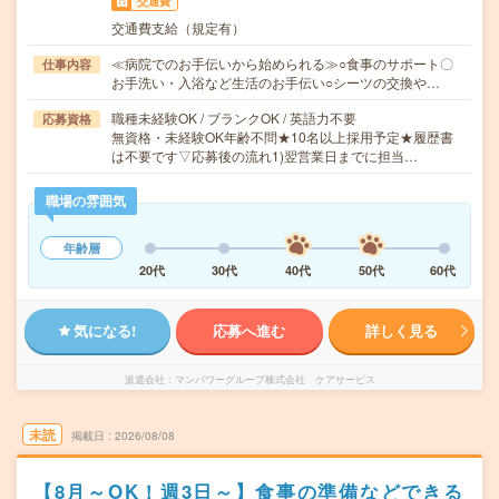
交通費
交通費支給（規定有）
≪病院でのお手伝いから始められる≫○食事のサポート〇
仕事内容
お手洗い・入浴など生活のお手伝い○シーツの交換や…
職種未経験OK / ブランクOK / 英語力不要
応募資格
無資格・未経験OK年齢不問★10名以上採用予定★履歴書
は不要です▽応募後の流れ1)翌営業日までに担当…
職場の雰囲気
年齢層
20代
30代
40代
50代
60代
気になる!
応募へ進む
詳しく見る
派遣会社
マンパワーグループ株式会社 ケアサービス
未読
掲載日
2026/08/08
【8月～OK！週3日～】食事の準備などできる