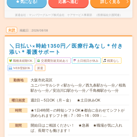
気になる!
応募へ進む
詳しく見る
派遣会社
マンパワーグループ株式会社 ケアサービス事業部 （医療福祉介護関連）
未読
掲載日
2026/08/08
＼日払い×時給1350円／医療行為なし＊付き
添い＊看護サポート
職種未経験OK
交通費別途支給あり
土日祝日が休み
残業なし
WEB登録OK
派遣
大阪市此花区
勤務地
ユニバーサルシティ駅から---分／西九条駅から---分／桜島
駅から---分／安治川口駅から---分／千鳥橋駅から---分
週2日～5日OK（月～金） ★土日休みOK
曜日頻度
★1日4時間～の時短シフトOK★都合に合わせてシフトが
時間
決められますシフト例：7：00～16：009：…
開始日はご相談ください！ ★急募 ★職場が気に入れ
期間
ば、長期でも働けます！