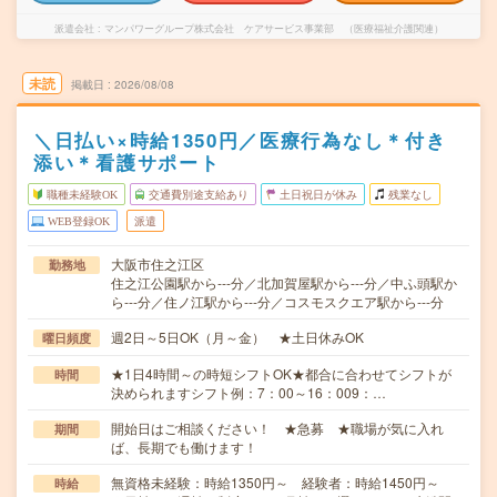
派遣会社
マンパワーグループ株式会社 ケアサービス事業部 （医療福祉介護関連）
未読
掲載日
2026/08/08
＼日払い×時給1350円／医療行為なし＊付き
添い＊看護サポート
職種未経験OK
交通費別途支給あり
土日祝日が休み
残業なし
WEB登録OK
派遣
大阪市住之江区
勤務地
住之江公園駅から---分／北加賀屋駅から---分／中ふ頭駅か
ら---分／住ノ江駅から---分／コスモスクエア駅から---分
週2日～5日OK（月～金） ★土日休みOK
曜日頻度
★1日4時間～の時短シフトOK★都合に合わせてシフトが
時間
決められますシフト例：7：00～16：009：…
開始日はご相談ください！ ★急募 ★職場が気に入れ
期間
ば、長期でも働けます！
無資格未経験：時給1350円～ 経験者：時給1450円～
時給