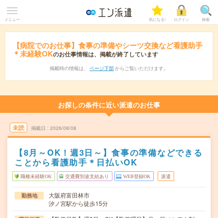
メニュー
気になる!
ログイン
検索
【病院でのお仕事】食事の準備やシーツ交換など看護助手
＊未経験OK
のお仕事情報は、掲載が終了しています
掲載時の情報は、
ページ下部
からご覧いただけます。
お探しの条件に近い派遣のお仕事
未読
掲載日
2026/08/08
【8月～OK！週3日～】食事の準備などできる
ことから看護助手＊日払いOK
職種未経験OK
交通費別途支給あり
WEB登録OK
派遣
大阪府富田林市
勤務地
汐ノ宮駅から徒歩15分