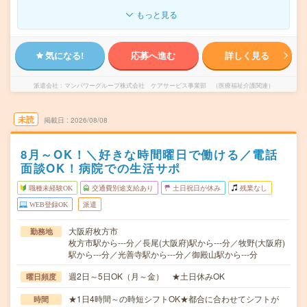
もっと見る
気になる!
応募へ進む
詳しく見る
派遣会社
マンパワーグループ株式会社 ケアサービス事業部 （医療福祉介護関連）
未読
掲載日
2026/08/08
8月～OK！＼好きな時間曜日で働ける／電話
面談OK！病院での生活サポ
職種未経験OK
交通費別途支給あり
土日祝日が休み
残業なし
WEB登録OK
派遣
大阪府枚方市
勤務地
枚方市駅から---分／長尾(大阪府)駅から---分／牧野(大阪府)
駅から---分／光善寺駅から---分／御殿山駅から---分
週2日～5日OK（月～金） ★土日休みOK
曜日頻度
★1日4時間～の時短シフトOK★都合に合わせてシフトが
時間