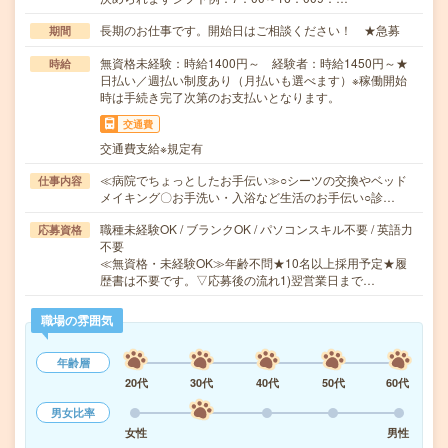
長期のお仕事です。開始日はご相談ください！ ★急募
期間
無資格未経験：時給1400円～ 経験者：時給1450円～★
時給
日払い／週払い制度あり（月払いも選べます）※稼働開始
時は手続き完了次第のお支払いとなります。
交通費
交通費支給※規定有
≪病院でちょっとしたお手伝い≫○シーツの交換やベッド
仕事内容
メイキング〇お手洗い・入浴など生活のお手伝い○診…
職種未経験OK / ブランクOK / パソコンスキル不要 / 英語力
応募資格
不要
≪無資格・未経験OK≫年齢不問★10名以上採用予定★履
歴書は不要です。▽応募後の流れ1)翌営業日まで…
職場の雰囲気
年齢層
20代
30代
40代
50代
60代
男女比率
女性
男性