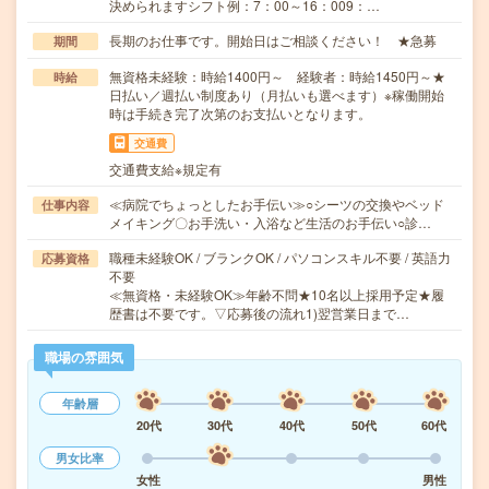
決められますシフト例：7：00～16：009：…
長期のお仕事です。開始日はご相談ください！ ★急募
期間
無資格未経験：時給1400円～ 経験者：時給1450円～★
時給
日払い／週払い制度あり（月払いも選べます）※稼働開始
時は手続き完了次第のお支払いとなります。
交通費
交通費支給※規定有
≪病院でちょっとしたお手伝い≫○シーツの交換やベッド
仕事内容
メイキング〇お手洗い・入浴など生活のお手伝い○診…
職種未経験OK / ブランクOK / パソコンスキル不要 / 英語力
応募資格
不要
≪無資格・未経験OK≫年齢不問★10名以上採用予定★履
歴書は不要です。▽応募後の流れ1)翌営業日まで…
職場の雰囲気
年齢層
20代
30代
40代
50代
60代
男女比率
女性
男性