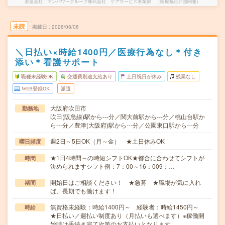
派遣会社
マンパワーグループ株式会社 ケアサービス事業部 （医療福祉介護関連）
未読
掲載日
2026/08/08
＼日払い×時給1400円／医療行為なし＊付き
添い＊看護サポート
職種未経験OK
交通費別途支給あり
土日祝日が休み
残業なし
WEB登録OK
派遣
大阪府吹田市
勤務地
吹田(阪急線)駅から---分／関大前駅から---分／桃山台駅か
ら---分／豊津(大阪府)駅から---分／公園東口駅から---分
週2日～5日OK（月～金） ★土日休みOK
曜日頻度
★1日4時間～の時短シフトOK★都合に合わせてシフトが
時間
決められますシフト例：7：00～16：009：…
開始日はご相談ください！ ★急募 ★職場が気に入れ
期間
ば、長期でも働けます！
無資格未経験：時給1400円～ 経験者：時給1450円～
時給
★日払い／週払い制度あり（月払いも選べます）※稼働開
始時は手続き完了次第のお支払いとなります。