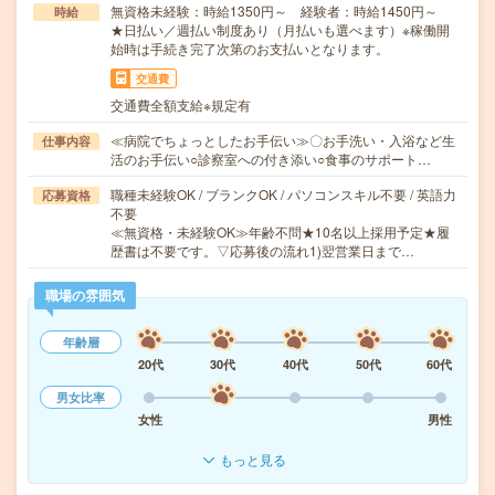
無資格未経験：時給1350円～ 経験者：時給1450円～
時給
★日払い／週払い制度あり（月払いも選べます）※稼働開
始時は手続き完了次第のお支払いとなります。
交通費
交通費全額支給※規定有
≪病院でちょっとしたお手伝い≫〇お手洗い・入浴など生
仕事内容
活のお手伝い○診察室への付き添い○食事のサポート…
職種未経験OK / ブランクOK / パソコンスキル不要 / 英語力
応募資格
不要
≪無資格・未経験OK≫年齢不問★10名以上採用予定★履
歴書は不要です。▽応募後の流れ1)翌営業日まで…
職場の雰囲気
年齢層
20代
30代
40代
50代
60代
男女比率
女性
男性
もっと見る