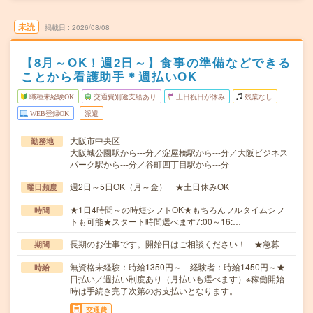
未読
掲載日
2026/08/08
【8月～OK！週2日～】食事の準備などできる
ことから看護助手＊週払いOK
職種未経験OK
交通費別途支給あり
土日祝日が休み
残業なし
WEB登録OK
派遣
大阪市中央区
勤務地
大阪城公園駅から---分／淀屋橋駅から---分／大阪ビジネス
パーク駅から---分／谷町四丁目駅から---分
週2日～5日OK（月～金） ★土日休みOK
曜日頻度
★1日4時間～の時短シフトOK★もちろんフルタイムシフ
時間
トも可能★スタート時間選べます7:00～16:…
長期のお仕事です。開始日はご相談ください！ ★急募
期間
無資格未経験：時給1350円～ 経験者：時給1450円～★
時給
日払い／週払い制度あり（月払いも選べます）※稼働開始
時は手続き完了次第のお支払いとなります。
交通費