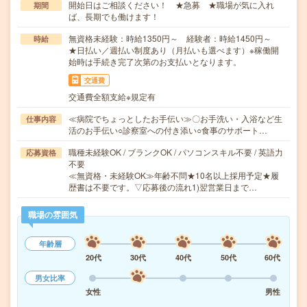
開始日はご相談ください！ ★急募 ★職場が気に入れ
期間
ば、長期でも働けます！
無資格未経験：時給1350円～ 経験者：時給1450円～
時給
★日払い／週払い制度あり（月払いも選べます）※稼働開
始時は手続き完了次第のお支払いとなります。
交通費
交通費全額支給※規定有
≪病院でちょっとしたお手伝い≫〇お手洗い・入浴など生
仕事内容
活のお手伝い○診察室への付き添い○食事のサポート…
職種未経験OK / ブランクOK / パソコンスキル不要 / 英語力
応募資格
不要
≪無資格・未経験OK≫年齢不問★10名以上採用予定★履
歴書は不要です。▽応募後の流れ1)翌営業日まで…
職場の雰囲気
年齢層
20代
30代
40代
50代
60代
男女比率
女性
男性