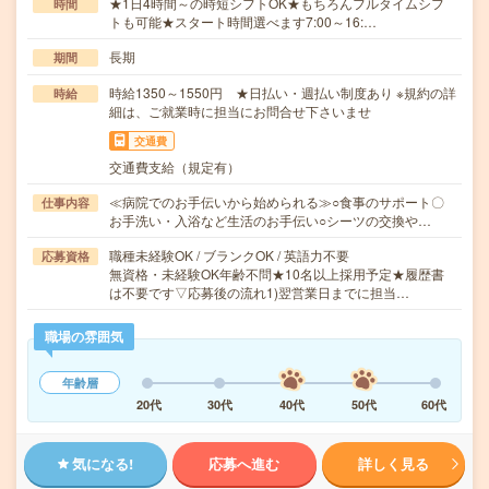
★1日4時間～の時短シフトOK★もちろんフルタイムシフ
時間
トも可能★スタート時間選べます7:00～16:…
長期
期間
時給1350～1550円 ★日払い・週払い制度あり ※規約の詳
時給
細は、ご就業時に担当にお問合せ下さいませ
交通費
交通費支給（規定有）
≪病院でのお手伝いから始められる≫○食事のサポート〇
仕事内容
お手洗い・入浴など生活のお手伝い○シーツの交換や…
職種未経験OK / ブランクOK / 英語力不要
応募資格
無資格・未経験OK年齢不問★10名以上採用予定★履歴書
は不要です▽応募後の流れ1)翌営業日までに担当…
職場の雰囲気
年齢層
20代
30代
40代
50代
60代
気になる!
応募へ進む
詳しく見る