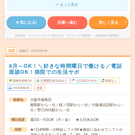
もっと見る
気になる!
応募へ進む
詳しく見る
派遣会社
マンパワーグループ株式会社 ケアサービス事業部 （医療福祉介護関連）
未読
掲載日
2026/08/08
8月～OK！＼好きな時間曜日で働ける／電話
面談OK！病院での生活サポ
職種未経験OK
交通費別途支給あり
土日祝日が休み
残業なし
WEB登録OK
派遣
大阪市都島区
勤務地
都島駅から---分／桜ノ宮駅から---分／大阪城北詰駅から---
分／野江内代駅から---分
週2日～5日OK（月～金） ★土日休みOK
曜日頻度
★1日4時間～の時短シフトOK★都合に合わせてシフトが
時間
決められますシフト例：7：00～16：009：…