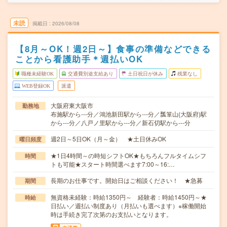
未読
掲載日
2026/08/08
【8月～OK！週2日～】食事の準備などできる
ことから看護助手＊週払いOK
職種未経験OK
交通費別途支給あり
土日祝日が休み
残業なし
WEB登録OK
派遣
大阪府東大阪市
勤務地
布施駅から---分／鴻池新田駅から---分／瓢箪山(大阪府)駅
から---分／八戸ノ里駅から---分／新石切駅から---分
週2日～5日OK（月～金） ★土日休みOK
曜日頻度
★1日4時間～の時短シフトOK★もちろんフルタイムシフ
時間
トも可能★スタート時間選べます7:00～16:…
長期のお仕事です。開始日はご相談ください！ ★急募
期間
無資格未経験：時給1350円～ 経験者：時給1450円～★
時給
日払い／週払い制度あり（月払いも選べます）※稼働開始
時は手続き完了次第のお支払いとなります。