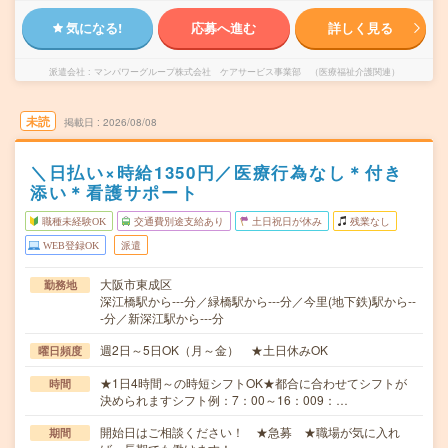
気になる!
応募へ進む
詳しく見る
派遣会社
マンパワーグループ株式会社 ケアサービス事業部 （医療福祉介護関連）
未読
掲載日
2026/08/08
＼日払い×時給1350円／医療行為なし＊付き
添い＊看護サポート
職種未経験OK
交通費別途支給あり
土日祝日が休み
残業なし
WEB登録OK
派遣
大阪市東成区
勤務地
深江橋駅から---分／緑橋駅から---分／今里(地下鉄)駅から--
-分／新深江駅から---分
週2日～5日OK（月～金） ★土日休みOK
曜日頻度
★1日4時間～の時短シフトOK★都合に合わせてシフトが
時間
決められますシフト例：7：00～16：009：…
開始日はご相談ください！ ★急募 ★職場が気に入れ
期間