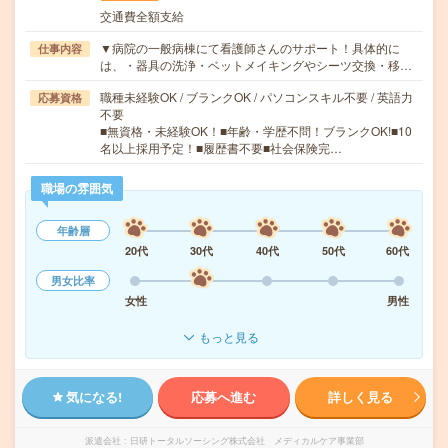
交通費全額支給
▼病院の一般病棟にて看護師さんのサポート！具体的に
仕事内容
は、・器具の洗浄・ベットメイキングやシーツ交換・移…
職種未経験OK / ブランクOK / パソコンスキル不要 / 英語力
応募資格
不要
■無資格・未経験OK！■年齢・学歴不問！ブランクOK!■10
名以上採用予定！■履歴書不要■社会保険完…
職場の雰囲気
年齢層
20代
30代
40代
50代
60代
男女比率
女性
男性
もっと見る
気になる!
応募へ進む
詳しく見る
派遣会社
日研トータルソーシング株式会社 メディカルケア事業部