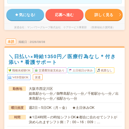
気になる!
応募へ進む
詳しく見る
派遣会社
マンパワーグループ株式会社 ケアサービス事業部 （医療福祉介護関連）
未読
掲載日
2026/08/08
＼日払い×時給1350円／医療行為なし＊付き
添い＊看護サポート
職種未経験OK
交通費別途支給あり
土日祝日が休み
残業なし
WEB登録OK
派遣
大阪市西淀川区
勤務地
姫島駅から---分／御幣島駅から---分／千船駅から---分／出
来島駅から---分／福駅から---分
週2日～5日OK（月～金） ★土日休みOK
曜日頻度
★1日4時間～の時短シフトOK★都合に合わせてシフトが
時間
決められますシフト例：7：00～16：009：…