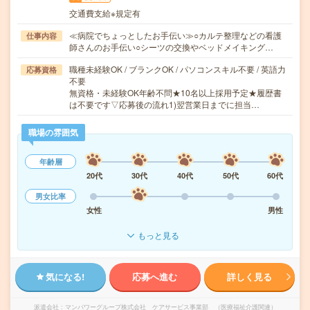
交通費支給※規定有
≪病院でちょっとしたお手伝い≫○カルテ整理などの看護
仕事内容
師さんのお手伝い○シーツの交換やベッドメイキング…
職種未経験OK / ブランクOK / パソコンスキル不要 / 英語力
応募資格
不要
無資格・未経験OK年齢不問★10名以上採用予定★履歴書
は不要です▽応募後の流れ1)翌営業日までに担当…
職場の雰囲気
年齢層
20代
30代
40代
50代
60代
男女比率
女性
男性
もっと見る
気になる!
応募へ進む
詳しく見る
派遣会社
マンパワーグループ株式会社 ケアサービス事業部 （医療福祉介護関連）