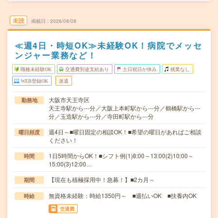
未読
掲載日
2026/08/08
≪週4日・時短OK≫未経験OK！病院でメッセ
ンジャー業務など！
職種未経験OK
交通費別途支給あり
土日祝日が休み
残業なし
WEB登録OK
派遣
大阪市天王寺区
勤務地
天王寺駅から---分／大阪上本町駅から---分／鶴橋駅から---
分／玉造駅から---分／寺田町駅から---分
週4日～■曜日固定の相談OK！■希望の曜日があればご相談
曜日頻度
ください！
1日5時間からOK！■シフト例(1)8:00～13:00(2)10:00～
時間
15:00(3)12:00…
【現在も積極採用中！急募！】■2カ月～
期間
無資格未経験：時給1350円～ ■週払いOK ■扶養内OK
時給
交通費