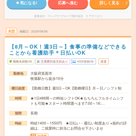
気になる!
応募へ進む
詳しく見る
派遣会社
マンパワーグループ株式会社 ケアサービス
未読
掲載日
2026/08/08
【8月～OK！週3日～】食事の準備などできる
ことから看護助手＊日払いOK
職種未経験OK
交通費別途支給あり
WEB登録OK
派遣
大阪府箕面市
勤務地
牧落駅から徒歩10分
【勤務日数】週3日～OK【勤務曜日】月～日／シフト制
曜日頻度
★1日4時間～の時短シフトOK★もちろんフルタイムシフ
時間
トも可能★スタート時間選べます7:00～16:…
長期
期間
時給1400～1550円 ★日払い・週払い制度あり ※規約の詳
時給
細は、ご就業時に担当にお問合せ下さいませ