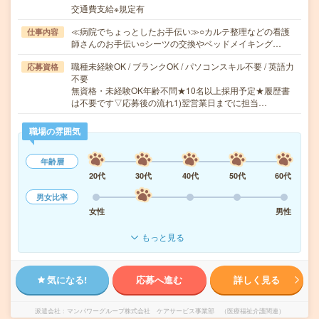
交通費支給※規定有
≪病院でちょっとしたお手伝い≫○カルテ整理などの看護
仕事内容
師さんのお手伝い○シーツの交換やベッドメイキング…
職種未経験OK / ブランクOK / パソコンスキル不要 / 英語力
応募資格
不要
無資格・未経験OK年齢不問★10名以上採用予定★履歴書
は不要です▽応募後の流れ1)翌営業日までに担当…
職場の雰囲気
年齢層
20代
30代
40代
50代
60代
男女比率
女性
男性
もっと見る
気になる!
応募へ進む
詳しく見る
派遣会社
マンパワーグループ株式会社 ケアサービス事業部 （医療福祉介護関連）