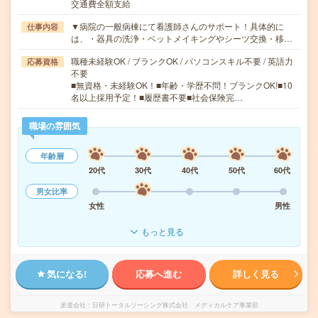
交通費全額支給
▼病院の一般病棟にて看護師さんのサポート！具体的に
仕事内容
は、・器具の洗浄・ベットメイキングやシーツ交換・移…
職種未経験OK / ブランクOK / パソコンスキル不要 / 英語力
応募資格
不要
■無資格・未経験OK！■年齢・学歴不問！ブランクOK!■10
名以上採用予定！■履歴書不要■社会保険完…
職場の雰囲気
年齢層
20代
30代
40代
50代
60代
男女比率
女性
男性
もっと見る
気になる!
応募へ進む
詳しく見る
派遣会社
日研トータルソーシング株式会社 メディカルケア事業部