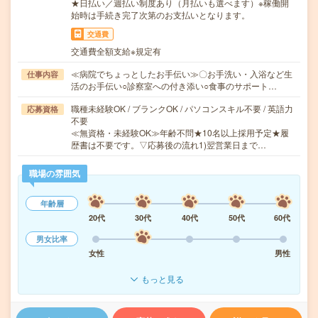
★日払い／週払い制度あり（月払いも選べます）※稼働開
始時は手続き完了次第のお支払いとなります。
交通費
交通費全額支給※規定有
≪病院でちょっとしたお手伝い≫〇お手洗い・入浴など生
仕事内容
活のお手伝い○診察室への付き添い○食事のサポート…
職種未経験OK / ブランクOK / パソコンスキル不要 / 英語力
応募資格
不要
≪無資格・未経験OK≫年齢不問★10名以上採用予定★履
歴書は不要です。▽応募後の流れ1)翌営業日まで…
職場の雰囲気
年齢層
20代
30代
40代
50代
60代
男女比率
女性
男性
もっと見る