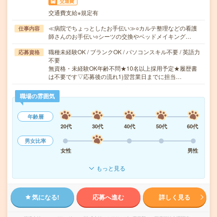
交通費
交通費支給※規定有
≪病院でちょっとしたお手伝い≫○カルテ整理などの看護
仕事内容
師さんのお手伝い○シーツの交換やベッドメイキング…
職種未経験OK / ブランクOK / パソコンスキル不要 / 英語力
応募資格
不要
無資格・未経験OK年齢不問★10名以上採用予定★履歴書
は不要です▽応募後の流れ1)翌営業日までに担当…
職場の雰囲気
年齢層
20代
30代
40代
50代
60代
男女比率
女性
男性
もっと見る
気になる!
応募へ進む
詳しく見る