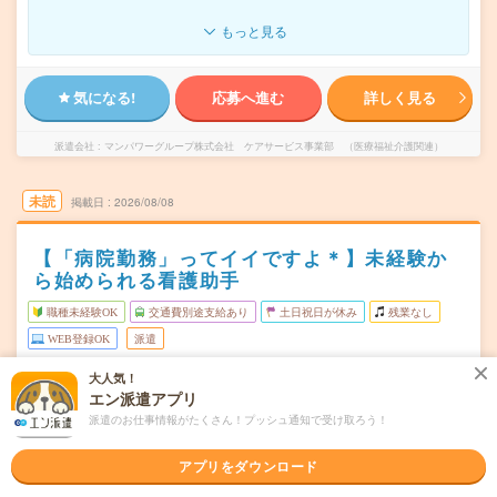
もっと見る
気になる!
応募へ進む
詳しく見る
派遣会社
マンパワーグループ株式会社 ケアサービス事業部 （医療福祉介護関連）
未読
掲載日
2026/08/08
【「病院勤務」ってイイですよ＊】未経験か
ら始められる看護助手
職種未経験OK
交通費別途支給あり
土日祝日が休み
残業なし
WEB登録OK
派遣
大人気！
大阪市中央区
勤務地
エン派遣アプリ
大阪城公園駅から---分／淀屋橋駅から---分／大阪ビジネス
パーク駅から---分／谷町四丁目駅から---分
派遣のお仕事情報がたくさん！プッシュ通知で受け取ろう！
週2日～5日OK（月～金） ★土日休みOK
曜日頻度
アプリをダウンロード
★1日4時間～の時短シフトOK★都合に合わせてシフトが
時間