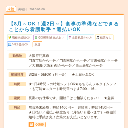
未読
掲載日
2026/08/08
【8月～OK！週2日～】食事の準備などできる
ことから看護助手＊週払いOK
職種未経験OK
交通費別途支給あり
土日祝日が休み
残業なし
WEB登録OK
派遣
大阪府門真市
勤務地
門真市駅から---分／門真南駅から---分／古川橋駅から---分
／大和田(大阪府)駅から---分／西三荘駅から---分
週2日～5日OK（月～金） ★土日休みOK
曜日頻度
★1日4時間～の時短シフトOK★もちろんフルタイムシフ
時間
トも可能★スタート時間選べます7:00～16:…
長期のお仕事です。開始日はご相談ください！ ★急募
期間
無資格未経験：時給1400円～ 経験者：時給1450円～
時給
★日払い／週払い制度あり（月払いも選べます）※稼働開
始時は手続き完了次第のお支払いとなります。
交通費