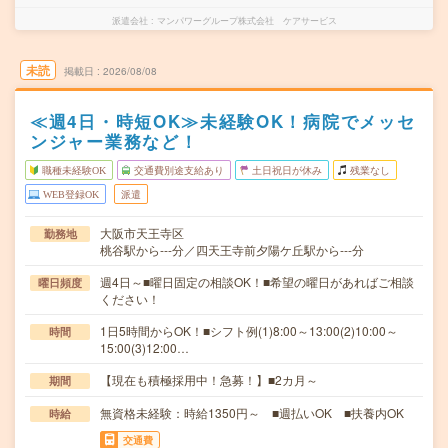
派遣会社
マンパワーグループ株式会社 ケアサービス
未読
掲載日
2026/08/08
≪週4日・時短OK≫未経験OK！病院でメッセ
ンジャー業務など！
職種未経験OK
交通費別途支給あり
土日祝日が休み
残業なし
WEB登録OK
派遣
大阪市天王寺区
勤務地
桃谷駅から---分／四天王寺前夕陽ケ丘駅から---分
週4日～■曜日固定の相談OK！■希望の曜日があればご相談
曜日頻度
ください！
1日5時間からOK！■シフト例(1)8:00～13:00(2)10:00～
時間
15:00(3)12:00…
【現在も積極採用中！急募！】■2カ月～
期間
無資格未経験：時給1350円～ ■週払いOK ■扶養内OK
時給
交通費