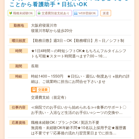
ことから看護助手＊日払いOK
職種未経験OK
交通費別途支給あり
WEB登録OK
派遣
大阪府寝屋川市
勤務地
寝屋川市駅から徒歩20分
【勤務日数】週3日～OK【勤務曜日】月～日／シフト制
曜日頻度
★1日4時間～の時短シフトOK★もちろんフルタイムシフ
時間
トも可能★スタート時間選べます7:00～16:…
長期
期間
時給1400～1550円 ★日払い・週払い制度あり ※規約の詳
時給
細は、ご就業時に担当にお問合せ下さいませ
交通費
交通費支給（規定有）
≪病院でのお手伝いから始められる≫○食事のサポート〇
仕事内容
お手洗い・入浴など生活のお手伝い○シーツの交換や…
職種未経験OK / ブランクOK / 英語力不要
応募資格
無資格・未経験OK年齢不問★10名以上採用予定★履歴書
は不要です▽応募後の流れ1)翌営業日までに担当…