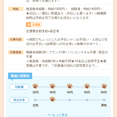
ば、長期でも働けます！
無資格未経験：時給1350円～ 経験者：時給1450円～
時給
★日払い／週払い制度あり（月払いも選べます）※稼働開
始時は手続き完了次第のお支払いとなります。
交通費
交通費全額支給※規定有
≪病院でちょっとしたお手伝い≫〇お手洗い・入浴など生
仕事内容
活のお手伝い○診察室への付き添い○食事のサポート…
職種未経験OK / ブランクOK / パソコンスキル不要 / 英語力
応募資格
不要
≪無資格・未経験OK≫年齢不問★10名以上採用予定★履
歴書は不要です。▽応募後の流れ1)翌営業日まで…
職場の雰囲気
年齢層
20代
30代
40代
50代
60代
男女比率
女性
男性
もっと見る