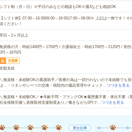
シフト制（月～日）※平日のみなどの相談もOK※週3なども相談OK
【シフト例】07:00～16:0009:00～18:0017:00～09:00※ 上記は一例で
談ください！
即日～2ヶ月以上
無資格の方：時給1400円～1750円 / 介護福祉士：時給1700円～2125円 / 初
0円～1875円
交通費
全額支給
＼無資格・未経験OKの看護助手／医療行為は一切行わないので未経験でも安
は…・リネンやシーツの交換・病院内の備品管理やチェック…
つづきを見る
＼無資格＊未経験OK／★年齢不問・ブランクOK★履歴書不要・来社不要（
社会保険完備＼資格取得支援制度あり／働きながら0円で…
つづきを見る
男女比率