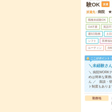
験OK
派遣
病院 ★
派遣先
職種未経験OK
OA不要
英語不
週5日勤務
土日
シフト
医療福
ルーティン
自
ここがポイント
＼未経験さ
＼ 病院WOR
めは簡単な業務
ん ／ 面談・
ト制度もありま
勤務地