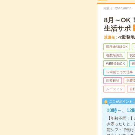
掲載日
2026/08/06
8月～O
生活サポ
≪勤務地
派遣先
職種未経験OK
複数名募集
友
WEB登録OK
週
17時前までの仕事
医療福祉
交費
ルーティン
自
ここがポイント
10時～、1
【年齢不問！】
き添ったりと、
短シフトで働け