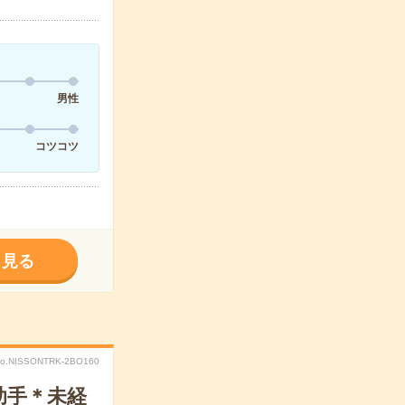
男性
コツコツ
く見る
o.NISSONTRK-2BO160
助手＊未経