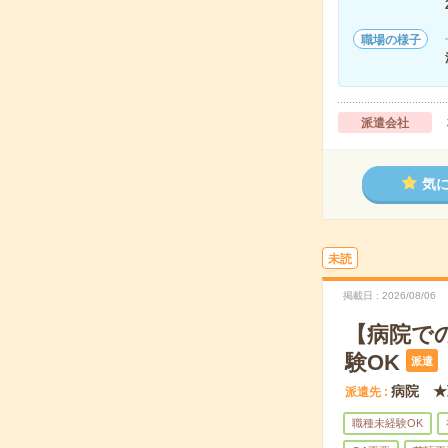
職場の様子
派遣会社
気
未読
掲載日
2026/08/06
【病院で
験OK
派遣
病院 ★
派遣先
職種未経験OK