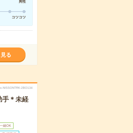
男性
コツコツ
く見る
o.NISSONTRK-2BO134
助手＊未経
一緒OK