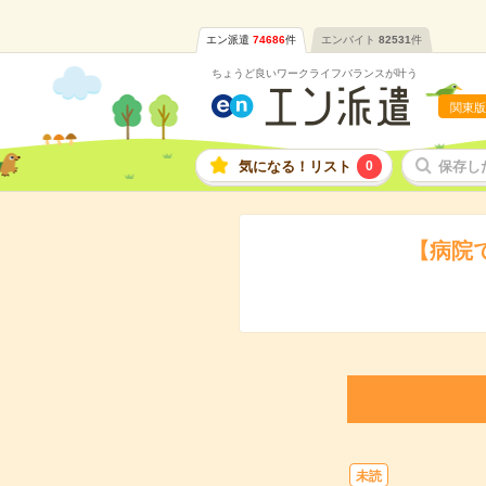
エン派遣
74686
件
エンバイト
82531
件
ちょうど良いワークライフバランスが叶う
関東版
気になる！リスト
0
保存し
【病院
未読