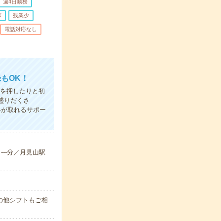
週4日勤務
K
残業少
電話対応なし
もOK！
すを押したりと初
盛りだくさ
格が取れるサポー
---分／月見山駅
す！その他シフトもご相