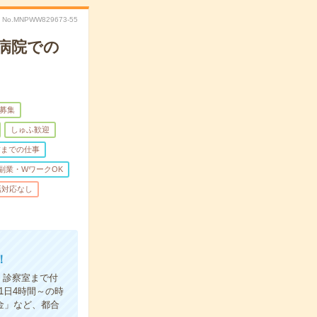
No.MNPWW829673-55
病院での
量募集
しゅふ歓迎
前までの仕事
副業・WワークOK
話対応なし
！
、診察室まで付
1日4時間～の時
金」など、都合