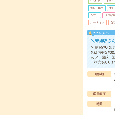
OA不要
英語不
週5日勤務
土日
シフト
医療福
ルーティン
自
ここがポイント
＼未経験さ
＼ 病院WOR
めは簡単な業務
ん ／ 面談・
ト制度もありま
勤務地
曜日頻度
時間