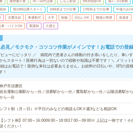
要
履歴書不要
40～50代活躍
しゅふ歓迎
WEB登録OK
週2～3日勤務
祝休
朝10時以降スタート
16時前までの仕事
17時前までの仕事
午後のみO
祉
交費支給
車通勤可
大手
制服
日払いOK
職場が禁煙
派遣多
転車・バイクOK
看護師
介護士
！
ん必見／モクモク・コツコツ作業がメインです！お電話での登録
Kデビューにピッタリ ／ 病院内で患者さんの移動の付き添いをしたり、車い
からスタート！医療行為は一切ないので経験や知識は不要です！＼ メリット
登録はお電話で！面倒な来社は必要ありません。お給料の日払いや、0円の資
す！
神戸市須磨区
総合運動公園駅から---分／須磨駅から---分／鷹取駅から---分／山陽須磨駅から
から---分
シフト制（月～日）※平日のみなどの相談もOK※週3なども相談OK
【シフト例】07:00～16:0009:00～18:0017:00～09:00※ 上記は一例で
談ください！