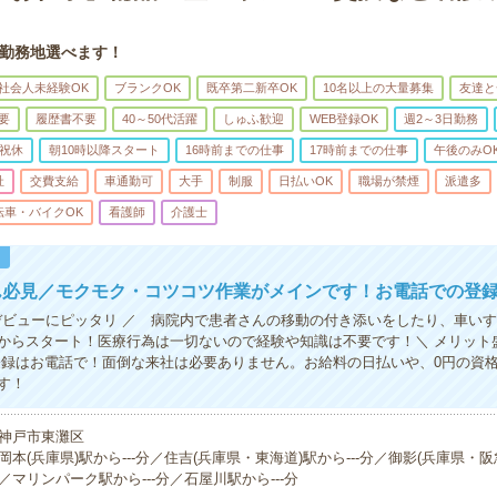
勤務地選べます！
社会人未経験OK
ブランクOK
既卒第二新卒OK
10名以上の大量募集
友達と
要
履歴書不要
40～50代活躍
しゅふ歓迎
WEB登録OK
週2～3日勤務
祝休
朝10時以降スタート
16時前までの仕事
17時前までの仕事
午後のみO
祉
交費支給
車通勤可
大手
制服
日払いOK
職場が禁煙
派遣多
転車・バイクOK
看護師
介護士
！
ん必見／モクモク・コツコツ作業がメインです！お電話での登録
Kデビューにピッタリ ／ 病院内で患者さんの移動の付き添いをしたり、車い
からスタート！医療行為は一切ないので経験や知識は不要です！＼ メリット
登録はお電話で！面倒な来社は必要ありません。お給料の日払いや、0円の資
す！
神戸市東灘区
岡本(兵庫県)駅から---分／住吉(兵庫県・東海道)駅から---分／御影(兵庫県・阪急
／マリンパーク駅から---分／石屋川駅から---分