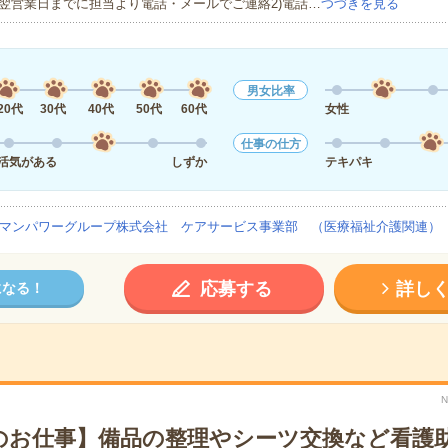
翌営業日までに担当より電話・メールでご連絡2)電話…
つづきを見る
男女比率
20代
30代
40代
50代
60代
女性
仕事の仕方
活気がある
しずか
テキパキ
マンパワーグループ株式会社 ケアサービス事業部 （医療福祉介護関連）
応募する
詳し
になる！
N
のお仕事】備品の整理やシーツ交換など看護