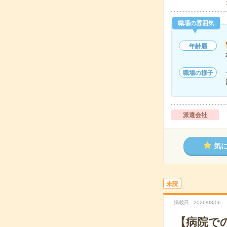
職場の雰囲気
年齢層
職場の様子
派遣会社
気
未読
掲載日
2026/08/06
【病院で