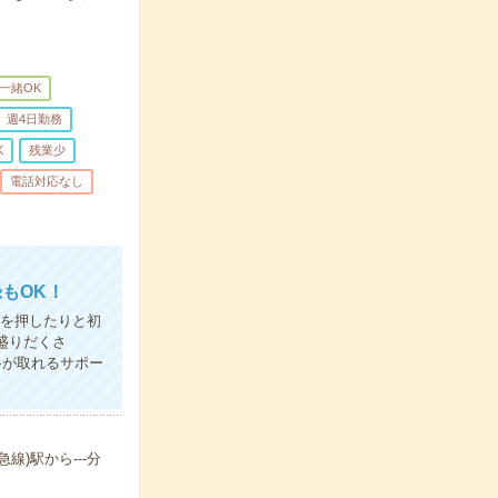
一緒OK
週4日勤務
K
残業少
電話対応なし
もOK！
すを押したりと初
盛りだくさ
格が取れるサポー
線)駅から---分