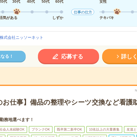
20代
30代
40代
50代
60代
女性
仕事の仕方
活気がある
しずか
テキパキ
株式会社ニッソーネット
応募する
詳し
になる！
N
のお仕事】備品の整理やシーツ交換など看護
勤務地選べます！
社会人未経験OK
ブランクOK
既卒第二新卒OK
10名以上の大量募集
友達と