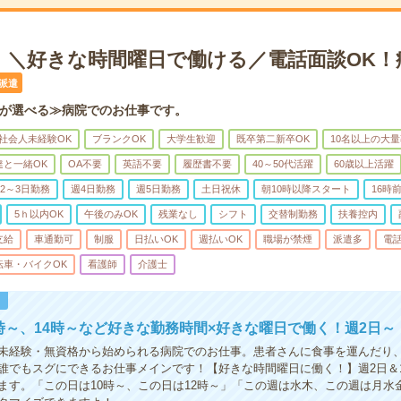
K！＼好きな時間曜日で働ける／電話面談OK！
派遣
が選べる≫病院でのお仕事です。
社会人未経験OK
ブランクOK
大学生歓迎
既卒第二新卒OK
10名以上の大
達と一緒OK
OA不要
英語不要
履歴書不要
40～50代活躍
60歳以上活躍
2～3日勤務
週4日勤務
週5日勤務
土日祝休
朝10時以降スタート
16時
5ｈ以内OK
午後のみOK
残業なし
シフト
交替制勤務
扶養控内
支給
車通勤可
制服
日払いOK
週払いOK
職場が禁煙
派遣多
電
転車・バイクOK
看護師
介護士
！
2時～、14時～など好きな勤務時間×好きな曜日で働く！週2日～
未経験・無資格から始められる病院でのお仕事。患者さんに食事を運んだり
誰でもスグにできるお仕事メインです！【好きな時間曜日に働く！】週2日＆
ます。「この日は10時～、この日は12時～」「この週は水木、この週は月水