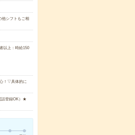
す！その他シフトもご相
任者以上：時給150
心！▽具体的に
電話登録OK）★