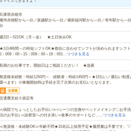
タマイズできますよ！
兵庫県赤穂市
播州赤穂駅から---分／坂越駅から---分／備前福河駅から---分／有年駅から---分
分
週2日～5日OK（月～金） ★土日休みOK
★1日4時間～の時短シフトOK★都合に合わせてシフトが決められますシフト例
6：009：00～15：009：00～18：001…
つづきを見る
長期のお仕事です。開始日はご相談ください！ ★急募
無資格未経験：時給1250円～ 経験者：時給1450円～★日払い／週払い制
選べます）※稼働開始時は手続き完了次第のお支払いとなります。
交通費
交通費支給※規定有
≪病院でちょっとしたお手伝い≫○シーツの交換やベッドメイキング〇お手
活のお手伝い○診察室への付き添い○食事のサポートなど……
つづきを見る
≪無資格・未経験OK≫年齢不問★10名以上採用予定★履歴書は不要です。▽