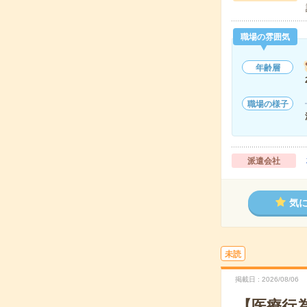
職場の雰囲気
年齢層
職場の様子
派遣会社
気
未読
掲載日
2026/08/06
【医療行