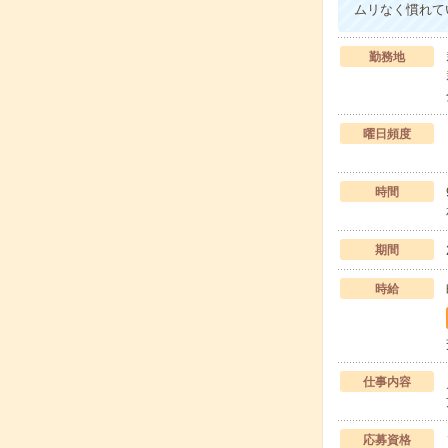
ムリなく慣れて
勤務地
曜日頻度
時間
期間
時給
仕事内容
応募資格