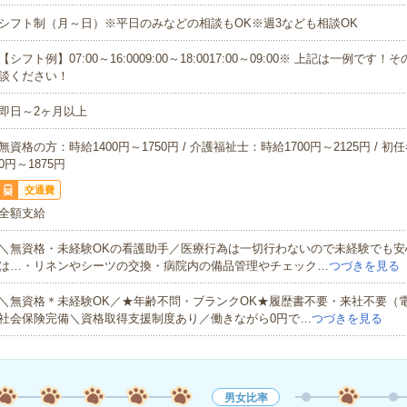
シフト制（月～日）※平日のみなどの相談もOK※週3なども相談OK
【シフト例】07:00～16:0009:00～18:0017:00～09:00※ 上記は一例で
談ください！
即日～2ヶ月以上
無資格の方：時給1400円～1750円 / 介護福祉士：時給1700円～2125円 / 初
0円～1875円
交通費
全額支給
＼無資格・未経験OKの看護助手／医療行為は一切行わないので未経験でも安
は…・リネンやシーツの交換・病院内の備品管理やチェック…
つづきを見る
＼無資格＊未経験OK／★年齢不問・ブランクOK★履歴書不要・来社不要（
社会保険完備＼資格取得支援制度あり／働きながら0円で…
つづきを見る
男女比率