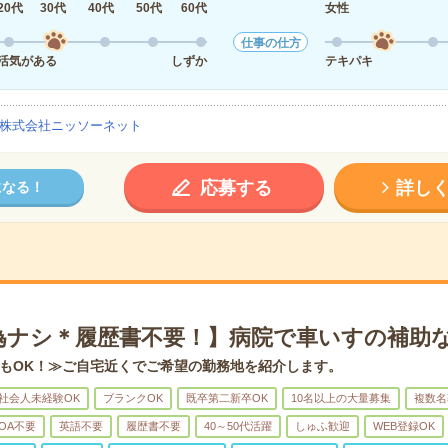
20代
30代
40代
50代
60代
女性
仕事の仕方
活気がある
しずか
テキパキ
株式会社ニッソーネット
応募する
詳し
になる！
為ナシ＊履歴書不要！】病院で車いすの補助
もOK！≫ご自宅近くでご希望の勤務地を紹介します。
社会人未経験OK
ブランクOK
既卒第二新卒OK
10名以上の大量募集
複数名
OA不要
英語不要
履歴書不要
40～50代活躍
しゅふ歓迎
WEB登録OK