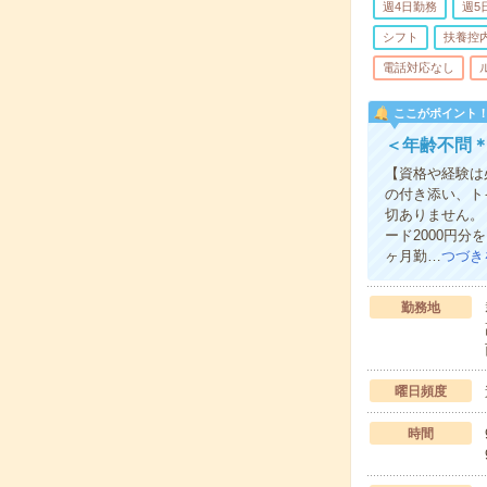
週4日勤務
週5
シフト
扶養控
電話対応なし
ここがポイント
＜年齢不問＊
【資格や経験は
の付き添い、ト
切ありません。
ード2000円
ヶ月勤…
つづき
勤務地
曜日頻度
時間