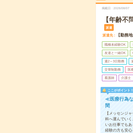
掲載日
2026/08/07
【年齢不
派遣
【勤務地
派遣先
職種未経験OK
友達と一緒OK
週2～3日勤務
交替制勤務
医
看護師
介護士
ここがポイント
≪医療行為
間
【メッセンジャ
科へ運んでいく
いお仕事でもあ
経験の方も安心