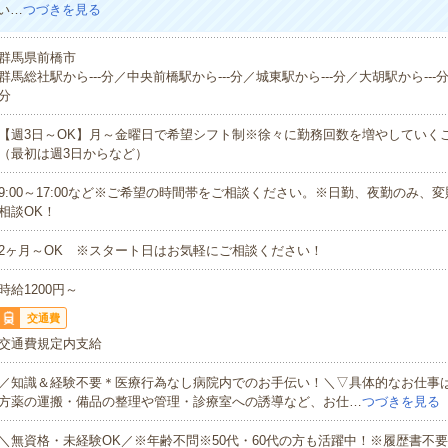
い…
つづきを見る
群馬県前橋市
群馬総社駅から---分／中央前橋駅から---分／城東駅から---分／大胡駅から---分
分
【週3日～OK】月～金曜日で希望シフト制※徐々に勤務回数を増やしていく
（最初は週3日からなど）
9:00～17:00など※ご希望の時間帯をご相談ください。※日勤、夜勤のみ、
相談OK！
2ヶ月～OK ※スタート日はお気軽にご相談ください！
時給1200円～
交通費
交通費規定内支給
／知識＆経験不要＊医療行為なし病院内でのお手伝い！＼▽具体的なお仕事
方薬の運搬・備品の整理や管理・診療室への誘導など、お仕…
つづきを見る
＼無資格・未経験OK／※年齢不問※50代・60代の方も活躍中！※履歴書不