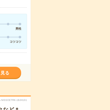
男性
コツコツ
く見る
o.NISSOETRK-1BJH161
クなど＊