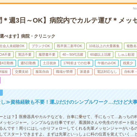
N
問＊週3日～OK】病院内でカルテ運び＊メッ
選べます】病院・クリニック
社会人未経験OK
ブランクOK
既卒第二新卒OK
10名以上の大量募集
複数名
OA不要
英語不要
履歴書不要
40～50代活躍
60歳以上活躍
しゅふ歓迎
週4日勤務
週5日勤務
土日祝休
17時前までの仕事
午後のみOK
残業少
療福祉
交費支給
服装自由
職場が禁煙
派遣多
電話対応なし
自転車・
！
なし≫資格経験も不要！運ぶだけのシンプルワーク…だけど大
ーとは？】医療器具やカルテなどを、台車に乗せて、手にもって…あっちの
メッセンジャー。シンプルなお仕事ですが、看護師さんや先生のサポート役
るんです！周りにはしっかりフォローしてくれる先輩メッセンジャーがいる
してスタートできますよ。まずは先輩といっしょに科の位置を覚えていく…