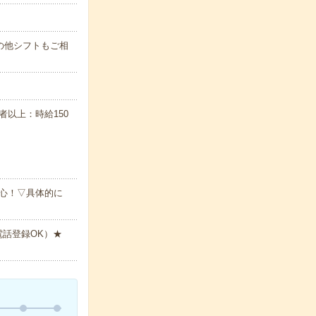
す！その他シフトもご相
任者以上：時給150
心！▽具体的に
電話登録OK）★