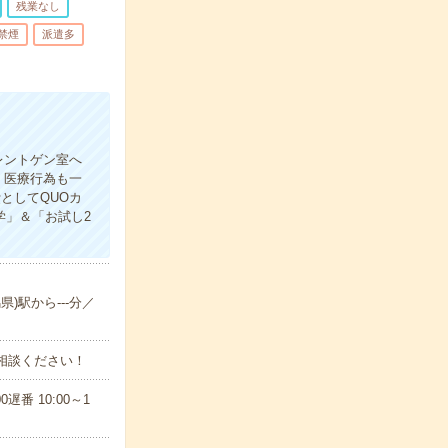
残業なし
禁煙
派遣多
！
レントゲン室へ
、医療行為も一
としてQUOカ
学」＆「お試し2
県)駅から---分／
ご相談ください！
遅番 10:00～1