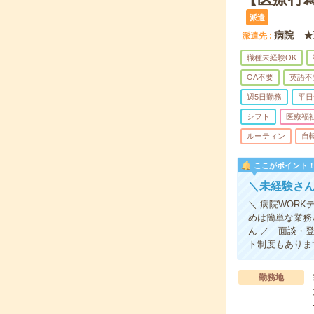
派遣
病院 ★
派遣先
職種未経験OK
OA不要
英語不
週5日勤務
平日
シフト
医療福
ルーティン
自
ここがポイント
＼未経験さ
＼ 病院WOR
めは簡単な業務
ん ／ 面談・
ト制度もありま
勤務地