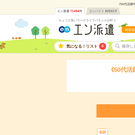
《50代活躍
エン派遣
71454
件
エンバイト
82531
件
ちょうど良いワークライフバランスが叶う
関東版
気になる！リスト
0
保存し
《50代
未読