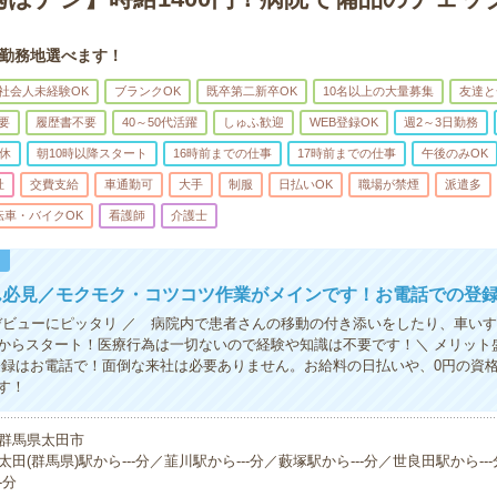
勤務地選べます！
社会人未経験OK
ブランクOK
既卒第二新卒OK
10名以上の大量募集
友達と
要
履歴書不要
40～50代活躍
しゅふ歓迎
WEB登録OK
週2～3日勤務
休
朝10時以降スタート
16時前までの仕事
17時前までの仕事
午後のみOK
祉
交費支給
車通勤可
大手
制服
日払いOK
職場が禁煙
派遣多
転車・バイクOK
看護師
介護士
！
ん必見／モクモク・コツコツ作業がメインです！お電話での登録
Kデビューにピッタリ ／ 病院内で患者さんの移動の付き添いをしたり、車い
からスタート！医療行為は一切ないので経験や知識は不要です！＼ メリット
登録はお電話で！面倒な来社は必要ありません。お給料の日払いや、0円の資
す！
群馬県太田市
太田(群馬県)駅から---分／韮川駅から---分／藪塚駅から---分／世良田駅から--
-分