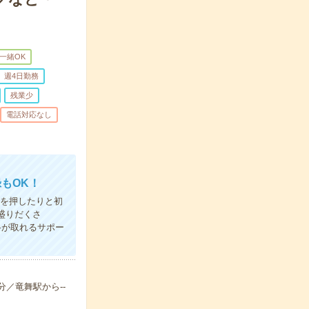
一緒OK
週4日勤務
残業少
電話対応なし
もOK！
すを押したりと初
盛りだくさ
格が取れるサポー
-分／竜舞駅から--