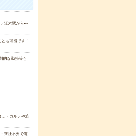
／江木駅から---
ことも可能です！
変則的な勤務等も
は…・カルテや処
要・来社不要で電