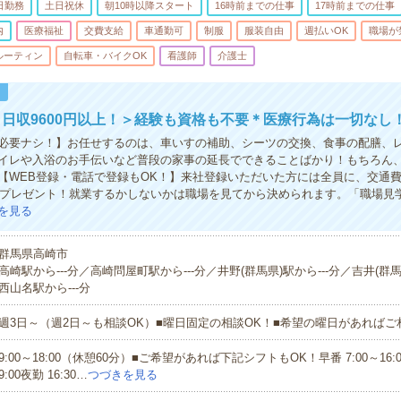
日勤務
土日祝休
朝10時以降スタート
16時前までの仕事
17時前までの仕事
内
医療福祉
交費支給
車通勤可
制服
服装自由
週払いOK
職場が
ルーティン
自転車・バイクOK
看護師
介護士
！
日収9600円以上！＞経験も資格も不要＊医療行為は一切なし
必要ナシ！】お任せするのは、車いすの補助、シーツの交換、食事の配膳、
イレや入浴のお手伝いなど普段の家事の延長でできることばかり！もちろん
【WEB登録・電話で登録もOK！】来社登録いただいた方には全員に、交通費
分をプレゼント！就業するかしないかは職場を見てから決められます。「職場見
を見る
群馬県高崎市
高崎駅から---分／高崎問屋町駅から---分／井野(群馬県)駅から---分／吉井(群馬
西山名駅から---分
週3日～（週2日～も相談OK）■曜日固定の相談OK！■希望の曜日があれば
9:00～18:00（休憩60分）■ご希望があれば下記シフトもOK！早番 7:00～16:00
9:00夜勤 16:30…
つづきを見る