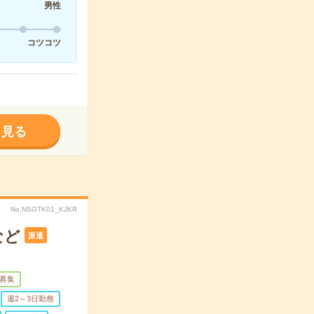
男性
コツコツ
く見る
No.NSGTK01_KJKR
など
派遣
募集
週2～3日勤務