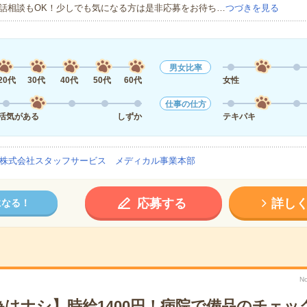
話相談もOK！少しでも気になる方は是非応募をお待ち…
つづきを見る
男女比率
20代
30代
40代
50代
60代
女性
仕事の仕方
活気がある
しずか
テキパキ
株式会社スタッフサービス メディカル事業本部
応募する
詳し
になる！
N
為はナシ】時給1400円！病院で備品のチェッ