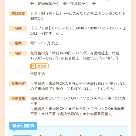
分／尾頭橋駅から---分／伏屋駅から---分
シフト制（月～日）※平日のみなどの相談もOK※週3なども
曜日頻度
相談OK
【シフト例】07:00～16:0009:00～18:0017:00～09:00※ 上
時間
記は一例です！そ…
即日～2ヶ月以上
期間
無資格の方：時給1400円～1750円 / 介護福祉士：時給
時給
1700円～2125円 / 初任者以上：時給1500円～1875円
交通費
全額支給
＼無資格・未経験OKの看護助手／医療行為は一切行わない
仕事内容
ので未経験でも安心！▽具体的には…・リネンやシ…
職種未経験OK / ブランクOK / パソコンスキル不要 / 英語力
応募資格
不要
＼無資格＊未経験OK／★年齢不問・ブランクOK★履歴書
不要・来社不要（電話登録OK）★社会保険完備＼…
職場の雰囲気