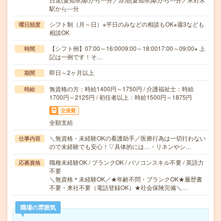
駅から---分
シフト制（月～日）※平日のみなどの相談もOK※週3なども
曜日頻度
相談OK
【シフト例】07:00～16:0009:00～18:0017:00～09:00※ 上
時間
記は一例です！そ…
即日～2ヶ月以上
期間
無資格の方：時給1400円～1750円 / 介護福祉士：時給
時給
1700円～2125円 / 初任者以上：時給1500円～1875円
交通費
全額支給
＼無資格・未経験OKの看護助手／医療行為は一切行わない
仕事内容
ので未経験でも安心！▽具体的には…・リネンやシ…
職種未経験OK / ブランクOK / パソコンスキル不要 / 英語力
応募資格
不要
＼無資格＊未経験OK／★年齢不問・ブランクOK★履歴書
不要・来社不要（電話登録OK）★社会保険完備＼…
職場の雰囲気