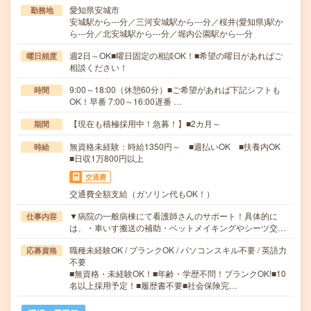
愛知県安城市
勤務地
安城駅から---分／三河安城駅から---分／桜井(愛知県)駅か
ら---分／北安城駅から---分／堀内公園駅から---分
週2日～OK■曜日固定の相談OK！■希望の曜日があればご
曜日頻度
相談ください！
9:00～18:00（休憩60分）■ご希望があれば下記シフトも
時間
OK！早番 7:00～16:00遅番 …
【現在も積極採用中！急募！】■2カ月～
期間
無資格未経験：時給1350円～ ■週払いOK ■扶養内OK
時給
■日収1万800円以上
交通費
交通費全額支給（ガソリン代もOK！）
▼病院の一般病棟にて看護師さんのサポート！具体的に
仕事内容
は、・車いす搬送の補助・ベットメイキングやシーツ交…
職種未経験OK / ブランクOK / パソコンスキル不要 / 英語力
応募資格
不要
■無資格・未経験OK！■年齢・学歴不問！ブランクOK!■10
名以上採用予定！■履歴書不要■社会保険完…