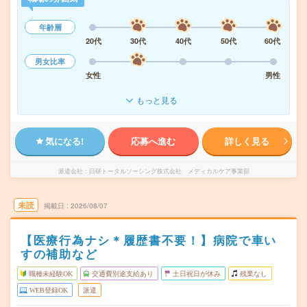
年齢層
20代
30代
40代
50代
60代
男女比率
女性
男性
もっと見る
気になる!
応募へ進む
詳しく見る
派遣会社
日研トータルソーシング株式会社 メディカルケア事業部
未読
掲載日
2026/08/07
【医療行為ナシ＊履歴書不要！】病院で車い
すの補助など
職種未経験OK
交通費別途支給あり
土日祝日が休み
残業なし
WEB登録OK
派遣