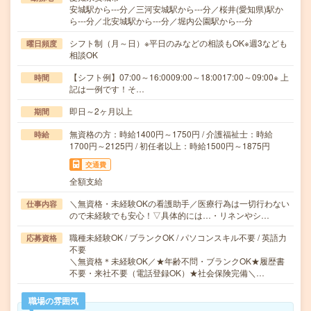
安城駅から---分／三河安城駅から---分／桜井(愛知県)駅か
ら---分／北安城駅から---分／堀内公園駅から---分
シフト制（月～日）※平日のみなどの相談もOK※週3なども
曜日頻度
相談OK
【シフト例】07:00～16:0009:00～18:0017:00～09:00※ 上
時間
記は一例です！そ…
即日～2ヶ月以上
期間
無資格の方：時給1400円～1750円 / 介護福祉士：時給
時給
1700円～2125円 / 初任者以上：時給1500円～1875円
交通費
全額支給
＼無資格・未経験OKの看護助手／医療行為は一切行わない
仕事内容
ので未経験でも安心！▽具体的には…・リネンやシ…
職種未経験OK / ブランクOK / パソコンスキル不要 / 英語力
応募資格
不要
＼無資格＊未経験OK／★年齢不問・ブランクOK★履歴書
不要・来社不要（電話登録OK）★社会保険完備＼…
職場の雰囲気