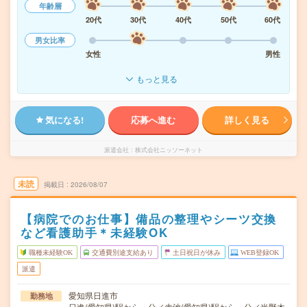
年齢層
20代
30代
40代
50代
60代
男女比率
女性
男性
もっと見る
気になる!
応募へ進む
詳しく見る
派遣会社
株式会社ニッソーネット
未読
掲載日
2026/08/07
【病院でのお仕事】備品の整理やシーツ交換
など看護助手＊未経験OK
職種未経験OK
交通費別途支給あり
土日祝日が休み
WEB登録OK
派遣
愛知県日進市
勤務地
日進(愛知県)駅から---分／赤池(愛知県)駅から---分／米野木