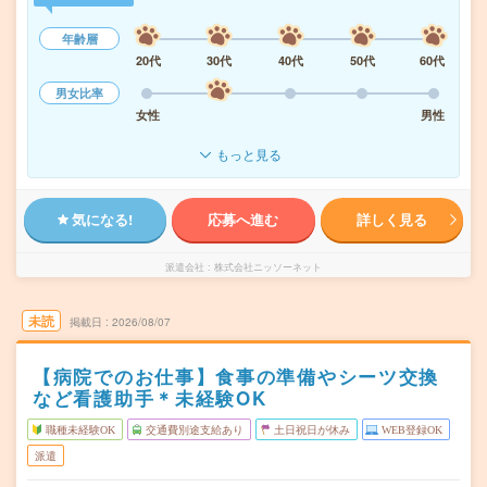
年齢層
20代
30代
40代
50代
60代
男女比率
女性
男性
もっと見る
気になる!
応募へ進む
詳しく見る
派遣会社
株式会社ニッソーネット
未読
掲載日
2026/08/07
【病院でのお仕事】食事の準備やシーツ交換
など看護助手＊未経験OK
職種未経験OK
交通費別途支給あり
土日祝日が休み
WEB登録OK
派遣