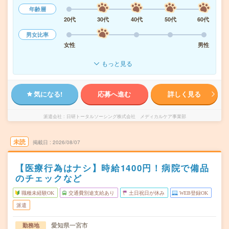
年齢層
20代
30代
40代
50代
60代
男女比率
女性
男性
もっと見る
気になる!
応募へ進む
詳しく見る
派遣会社
日研トータルソーシング株式会社 メディカルケア事業部
未読
掲載日
2026/08/07
【医療行為はナシ】時給1400円！病院で備品
のチェックなど
職種未経験OK
交通費別途支給あり
土日祝日が休み
WEB登録OK
派遣
愛知県一宮市
勤務地