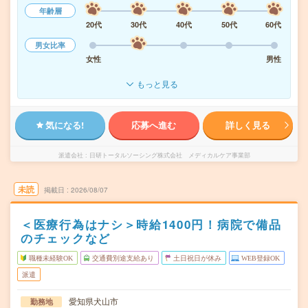
年齢層
20代
30代
40代
50代
60代
男女比率
女性
男性
もっと見る
気になる!
応募へ進む
詳しく見る
派遣会社
日研トータルソーシング株式会社 メディカルケア事業部
未読
掲載日
2026/08/07
＜医療行為はナシ＞時給1400円！病院で備品
のチェックなど
職種未経験OK
交通費別途支給あり
土日祝日が休み
WEB登録OK
派遣
愛知県犬山市
勤務地