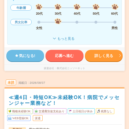
年齢層
20代
30代
40代
50代
60代
男女比率
女性
男性
もっと見る
気になる!
応募へ進む
詳しく見る
派遣会社
株式会社ニッソーネット
未読
掲載日
2026/08/07
≪週4日・時短OK≫未経験OK！病院でメッセ
ンジャー業務など！
職種未経験OK
交通費別途支給あり
土日祝日が休み
残業なし
WEB登録OK
派遣