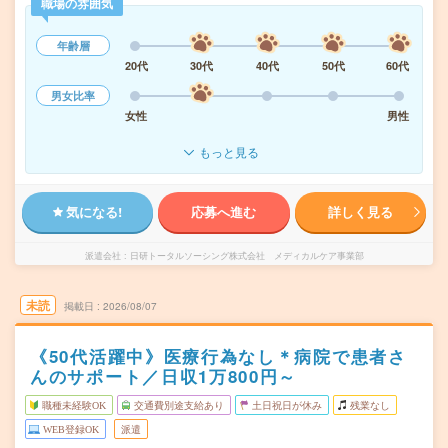
職場の雰囲気
年齢層
20代
30代
40代
50代
60代
男女比率
女性
男性
もっと見る
気になる!
応募へ進む
詳しく見る
派遣会社
日研トータルソーシング株式会社 メディカルケア事業部
未読
掲載日
2026/08/07
《50代活躍中》医療行為なし＊病院で患者さ
んのサポート／日収1万800円～
職種未経験OK
交通費別途支給あり
土日祝日が休み
残業なし
WEB登録OK
派遣