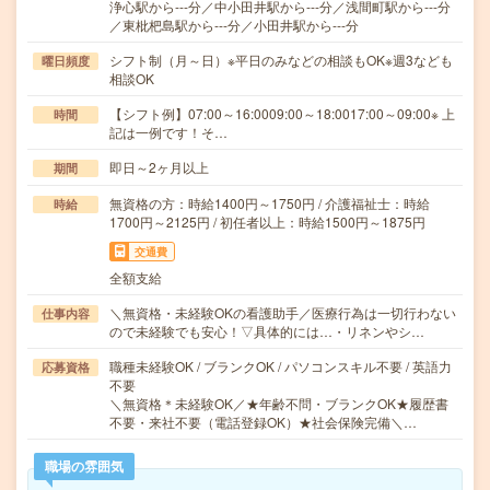
浄心駅から---分／中小田井駅から---分／浅間町駅から---分
／東枇杷島駅から---分／小田井駅から---分
シフト制（月～日）※平日のみなどの相談もOK※週3なども
曜日頻度
相談OK
【シフト例】07:00～16:0009:00～18:0017:00～09:00※ 上
時間
記は一例です！そ…
即日～2ヶ月以上
期間
無資格の方：時給1400円～1750円 / 介護福祉士：時給
時給
1700円～2125円 / 初任者以上：時給1500円～1875円
交通費
全額支給
＼無資格・未経験OKの看護助手／医療行為は一切行わない
仕事内容
ので未経験でも安心！▽具体的には…・リネンやシ…
職種未経験OK / ブランクOK / パソコンスキル不要 / 英語力
応募資格
不要
＼無資格＊未経験OK／★年齢不問・ブランクOK★履歴書
不要・来社不要（電話登録OK）★社会保険完備＼…
職場の雰囲気