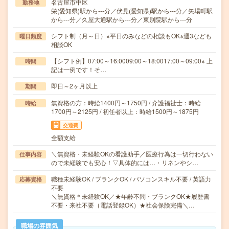
名古屋市中区
勤務地
栄(愛知県)駅から---分／伏見(愛知県)駅から---分／矢場町駅
から---分／久屋大通駅から---分／東別院駅から---分
シフト制（月～日）※平日のみなどの相談もOK※週3なども
曜日頻度
相談OK
【シフト例】07:00～16:0009:00～18:0017:00～09:00※ 上
時間
記は一例です！そ…
即日～2ヶ月以上
期間
無資格の方：時給1400円～1750円 / 介護福祉士：時給
時給
1700円～2125円 / 初任者以上：時給1500円～1875円
交通費
全額支給
＼無資格・未経験OKの看護助手／医療行為は一切行わない
仕事内容
ので未経験でも安心！▽具体的には…・リネンやシ…
職種未経験OK / ブランクOK / パソコンスキル不要 / 英語力
応募資格
不要
＼無資格＊未経験OK／★年齢不問・ブランクOK★履歴書
不要・来社不要（電話登録OK）★社会保険完備＼…
職場の雰囲気