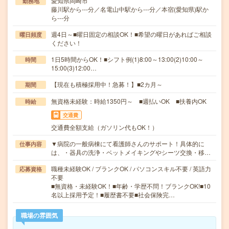
愛知県岡崎市
勤務地
藤川駅から---分／名電山中駅から---分／本宿(愛知県)駅か
ら---分
週4日～■曜日固定の相談OK！■希望の曜日があればご相談
曜日頻度
ください！
1日5時間からOK！■シフト例(1)8:00～13:00(2)10:00～
時間
15:00(3)12:00…
【現在も積極採用中！急募！】■2カ月～
期間
無資格未経験：時給1350円～ ■週払いOK ■扶養内OK
時給
交通費
交通費全額支給（ガソリン代もOK！）
▼病院の一般病棟にて看護師さんのサポート！具体的に
仕事内容
は、・器具の洗浄・ベットメイキングやシーツ交換・移…
職種未経験OK / ブランクOK / パソコンスキル不要 / 英語力
応募資格
不要
■無資格・未経験OK！■年齢・学歴不問！ブランクOK!■10
名以上採用予定！■履歴書不要■社会保険完…
職場の雰囲気