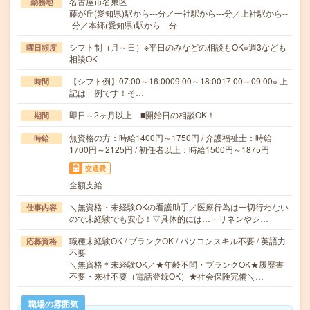
名古屋市名東区
勤務地
藤が丘(愛知県)駅から---分／一社駅から---分／上社駅から--
-分／本郷(愛知県)駅から---分
シフト制（月～日）※平日のみなどの相談もOK※週3なども
曜日頻度
相談OK
【シフト例】07:00～16:0009:00～18:0017:00～09:00※ 上
時間
記は一例です！そ…
即日～2ヶ月以上 ■開始日の相談OK！
期間
無資格の方：時給1400円～1750円 / 介護福祉士：時給
時給
1700円～2125円 / 初任者以上：時給1500円～1875円
交通費
全額支給
＼無資格・未経験OKの看護助手／医療行為は一切行わない
仕事内容
ので未経験でも安心！▽具体的には…・リネンやシ…
職種未経験OK / ブランクOK / パソコンスキル不要 / 英語力
応募資格
不要
＼無資格＊未経験OK／★年齢不問・ブランクOK★履歴書
不要・来社不要（電話登録OK）★社会保険完備＼…
職場の雰囲気