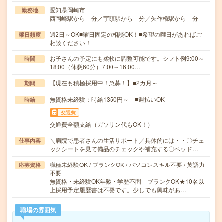
愛知県岡崎市
勤務地
西岡崎駅から---分／宇頭駅から---分／矢作橋駅から---分
週2日～OK■曜日固定の相談OK！■希望の曜日があればご
曜日頻度
相談ください！
お子さんの予定にも柔軟に調整可能です。シフト例9:00～
時間
18:00（休憩60分）7:00～16:00…
【現在も積極採用中！急募！】■2カ月～
期間
無資格未経験：時給1350円～ ■週払いOK
時給
交通費
交通費全額支給（ガソリン代もOK！）
＼病院で患者さんの生活サポート／具体的には・・〇チェ
仕事内容
ックシートを見て備品のチェックや補充する〇ベッド…
職種未経験OK / ブランクOK / パソコンスキル不要 / 英語力
応募資格
不要
無資格・未経験OK年齢・学歴不問 ブランクOK★10名以
上採用予定履歴書は不要です。少しでも興味があ…
職場の雰囲気