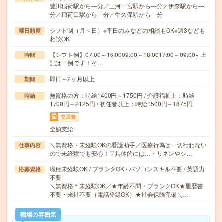
豊川稲荷駅から---分／三河一宮駅から---分／伊奈駅から---
分／稲荷口駅から---分／牛久保駅から---分
シフト制（月～日）※平日のみなどの相談もOK※週3なども
曜日頻度
相談OK
【シフト例】07:00～16:0009:00～18:0017:00～09:00※ 上
時間
記は一例です！そ…
即日～2ヶ月以上
期間
無資格の方：時給1400円～1750円 / 介護福祉士：時給
時給
1700円～2125円 / 初任者以上：時給1500円～1875円
交通費
全額支給
＼無資格・未経験OKの看護助手／医療行為は一切行わない
仕事内容
ので未経験でも安心！▽具体的には…・リネンやシ…
職種未経験OK / ブランクOK / パソコンスキル不要 / 英語力
応募資格
不要
＼無資格＊未経験OK／★年齢不問・ブランクOK★履歴書
不要・来社不要（電話登録OK）★社会保険完備＼…
職場の雰囲気