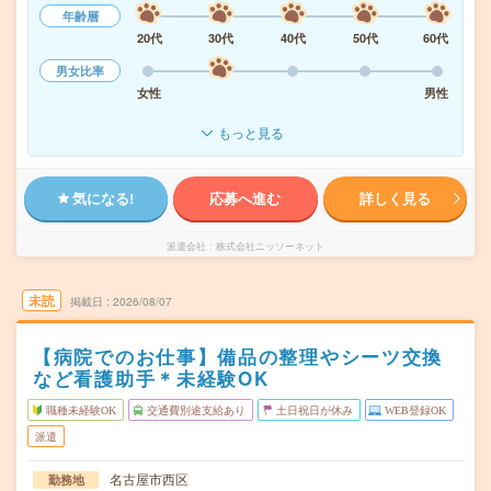
年齢層
20代
30代
40代
50代
60代
男女比率
女性
男性
もっと見る
気になる!
応募へ進む
詳しく見る
派遣会社
株式会社ニッソーネット
未読
掲載日
2026/08/07
【病院でのお仕事】備品の整理やシーツ交換
など看護助手＊未経験OK
職種未経験OK
交通費別途支給あり
土日祝日が休み
WEB登録OK
派遣
名古屋市西区
勤務地