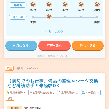
年齢層
20代
30代
40代
50代
60代
男女比率
女性
男性
もっと見る
気になる!
応募へ進む
詳しく見る
派遣会社
株式会社ニッソーネット
未読
掲載日
2026/08/07
【病院でのお仕事】備品の整理やシーツ交換
など看護助手＊未経験OK
職種未経験OK
交通費別途支給あり
土日祝日が休み
WEB登録OK
派遣
愛知県豊川市
勤務地