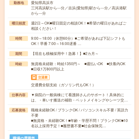
愛知県高浜市
勤務地
三河高浜駅から---分／吉浜(愛知県)駅から---分／高浜港駅
から---分
週2日～OK■曜日固定の相談OK！■希望の曜日があればご
曜日頻度
相談ください！
9:00～18:00（休憩60分）■ご希望があれば下記シフトも
時間
OK！早番 7:00～16:00遅番 …
【現在も積極採用中！急募！】■2カ月～
期間
無資格未経験：時給1350円～ ■週払いOK ■扶養内OK
時給
■日収1万800円以上
交通費
交通費全額支給（ガソリン代もOK！）
▼病院の一般病棟にて看護師さんのサポート！具体的に
仕事内容
は、・車いす搬送の補助・ベットメイキングやシーツ交…
職種未経験OK / ブランクOK / パソコンスキル不要 / 英語力
応募資格
不要
■無資格・未経験OK！■年齢・学歴不問！ブランクOK!■10
名以上採用予定！■履歴書不要■社会保険完…
職場の雰囲気