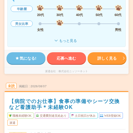
年齢層
20代
30代
40代
50代
60代
男女比率
女性
男性
もっと見る
気になる!
応募へ進む
詳しく見る
派遣会社
株式会社ニッソーネット
未読
掲載日
2026/08/07
【病院でのお仕事】食事の準備やシーツ交換
など看護助手＊未経験OK
職種未経験OK
交通費別途支給あり
土日祝日が休み
WEB登録OK
派遣