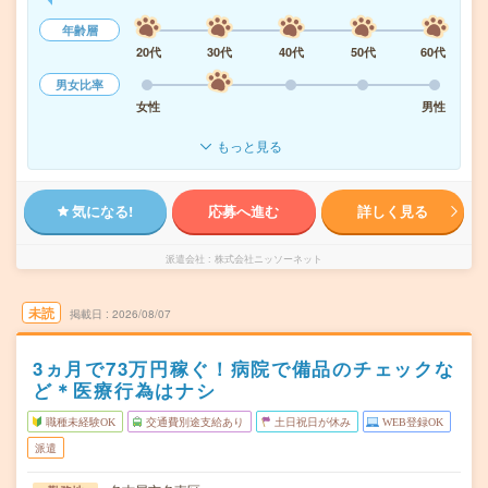
年齢層
20代
30代
40代
50代
60代
男女比率
女性
男性
もっと見る
気になる!
応募へ進む
詳しく見る
派遣会社
株式会社ニッソーネット
未読
掲載日
2026/08/07
3ヵ月で73万円稼ぐ！病院で備品のチェックな
ど＊医療行為はナシ
職種未経験OK
交通費別途支給あり
土日祝日が休み
WEB登録OK
派遣