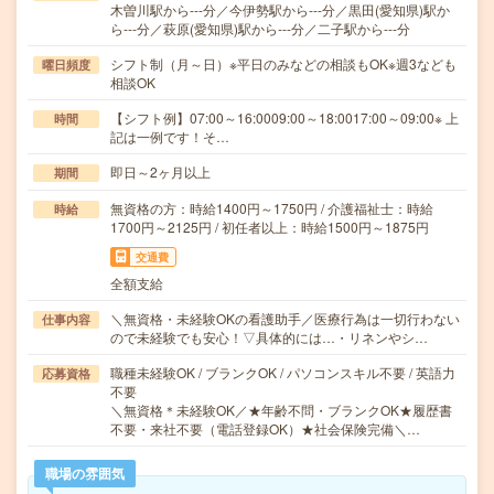
木曽川駅から---分／今伊勢駅から---分／黒田(愛知県)駅か
ら---分／萩原(愛知県)駅から---分／二子駅から---分
シフト制（月～日）※平日のみなどの相談もOK※週3なども
曜日頻度
相談OK
【シフト例】07:00～16:0009:00～18:0017:00～09:00※ 上
時間
記は一例です！そ…
即日～2ヶ月以上
期間
無資格の方：時給1400円～1750円 / 介護福祉士：時給
時給
1700円～2125円 / 初任者以上：時給1500円～1875円
交通費
全額支給
＼無資格・未経験OKの看護助手／医療行為は一切行わない
仕事内容
ので未経験でも安心！▽具体的には…・リネンやシ…
職種未経験OK / ブランクOK / パソコンスキル不要 / 英語力
応募資格
不要
＼無資格＊未経験OK／★年齢不問・ブランクOK★履歴書
不要・来社不要（電話登録OK）★社会保険完備＼…
職場の雰囲気