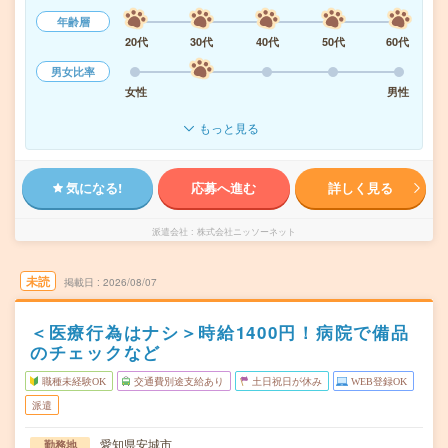
年齢層
20代
30代
40代
50代
60代
男女比率
女性
男性
もっと見る
気になる!
応募へ進む
詳しく見る
派遣会社
株式会社ニッソーネット
未読
掲載日
2026/08/07
＜医療行為はナシ＞時給1400円！病院で備品
のチェックなど
職種未経験OK
交通費別途支給あり
土日祝日が休み
WEB登録OK
派遣
愛知県安城市
勤務地