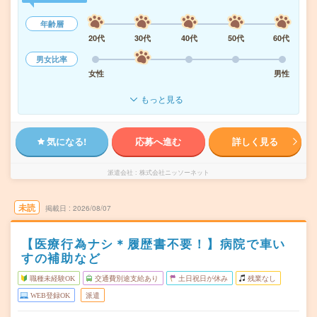
年齢層
20代
30代
40代
50代
60代
男女比率
女性
男性
もっと見る
気になる!
応募へ進む
詳しく見る
派遣会社
株式会社ニッソーネット
未読
掲載日
2026/08/07
【医療行為ナシ＊履歴書不要！】病院で車い
すの補助など
職種未経験OK
交通費別途支給あり
土日祝日が休み
残業なし
WEB登録OK
派遣