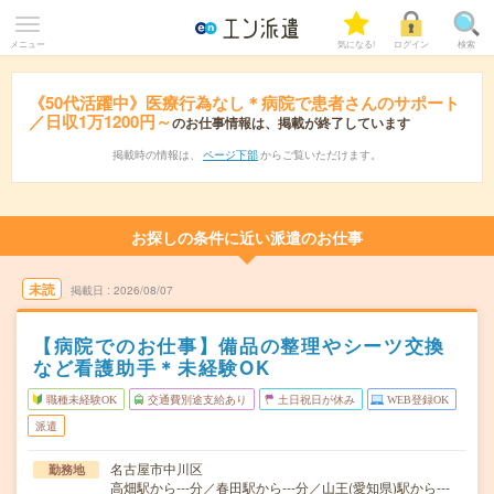
メニュー
気になる!
ログイン
検索
《50代活躍中》医療行為なし＊病院で患者さんのサポート
／日収1万1200円～
のお仕事情報は、掲載が終了しています
掲載時の情報は、
ページ下部
からご覧いただけます。
お探しの条件に近い派遣のお仕事
未読
掲載日
2026/08/07
【病院でのお仕事】備品の整理やシーツ交換
など看護助手＊未経験OK
職種未経験OK
交通費別途支給あり
土日祝日が休み
WEB登録OK
派遣
名古屋市中川区
勤務地
高畑駅から---分／春田駅から---分／山王(愛知県)駅から---