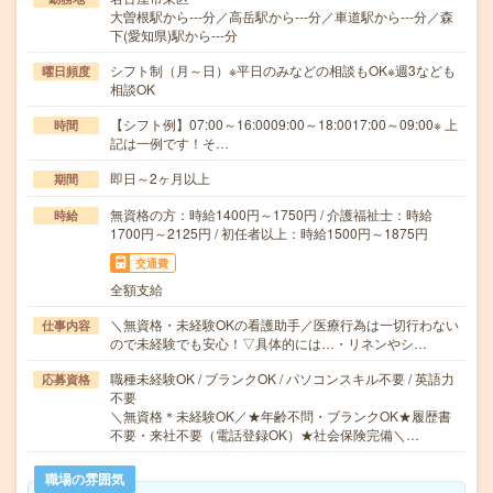
大曽根駅から---分／高岳駅から---分／車道駅から---分／森
下(愛知県)駅から---分
シフト制（月～日）※平日のみなどの相談もOK※週3なども
曜日頻度
相談OK
【シフト例】07:00～16:0009:00～18:0017:00～09:00※ 上
時間
記は一例です！そ…
即日～2ヶ月以上
期間
無資格の方：時給1400円～1750円 / 介護福祉士：時給
時給
1700円～2125円 / 初任者以上：時給1500円～1875円
交通費
全額支給
＼無資格・未経験OKの看護助手／医療行為は一切行わない
仕事内容
ので未経験でも安心！▽具体的には…・リネンやシ…
職種未経験OK / ブランクOK / パソコンスキル不要 / 英語力
応募資格
不要
＼無資格＊未経験OK／★年齢不問・ブランクOK★履歴書
不要・来社不要（電話登録OK）★社会保険完備＼…
職場の雰囲気