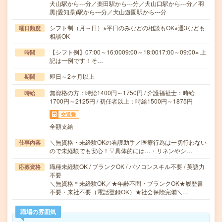
犬山駅から---分／楽田駅から---分／犬山口駅から---分／羽
黒(愛知県)駅から---分／犬山遊園駅から---分
シフト制（月～日）※平日のみなどの相談もOK※週3なども
曜日頻度
相談OK
【シフト例】07:00～16:0009:00～18:0017:00～09:00※ 上
時間
記は一例です！そ…
即日～2ヶ月以上
期間
無資格の方：時給1400円～1750円 / 介護福祉士：時給
時給
1700円～2125円 / 初任者以上：時給1500円～1875円
交通費
全額支給
＼無資格・未経験OKの看護助手／医療行為は一切行わない
仕事内容
ので未経験でも安心！▽具体的には…・リネンやシ…
職種未経験OK / ブランクOK / パソコンスキル不要 / 英語力
応募資格
不要
＼無資格＊未経験OK／★年齢不問・ブランクOK★履歴書
不要・来社不要（電話登録OK）★社会保険完備＼…
職場の雰囲気