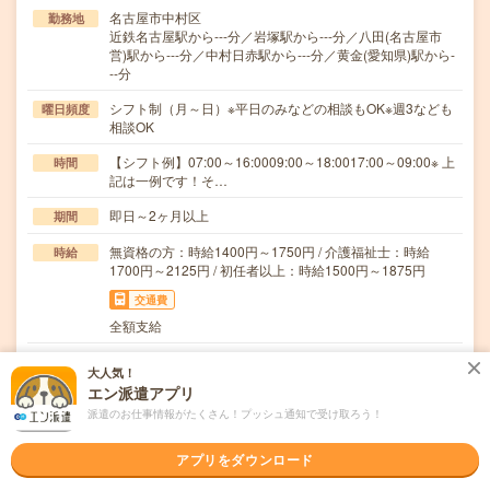
名古屋市中村区
勤務地
近鉄名古屋駅から---分／岩塚駅から---分／八田(名古屋市
営)駅から---分／中村日赤駅から---分／黄金(愛知県)駅から-
--分
シフト制（月～日）※平日のみなどの相談もOK※週3なども
曜日頻度
相談OK
【シフト例】07:00～16:0009:00～18:0017:00～09:00※ 上
時間
記は一例です！そ…
即日～2ヶ月以上
期間
無資格の方：時給1400円～1750円 / 介護福祉士：時給
時給
1700円～2125円 / 初任者以上：時給1500円～1875円
交通費
全額支給
＼無資格・未経験OKの看護助手／医療行為は一切行わない
仕事内容
大人気！
ので未経験でも安心！▽具体的には…・リネンやシ…
エン派遣アプリ
職種未経験OK / ブランクOK / パソコンスキル不要 / 英語力
派遣のお仕事情報がたくさん！プッシュ通知で受け取ろう！
応募資格
不要
＼無資格＊未経験OK／★年齢不問・ブランクOK★履歴書
アプリをダウンロード
不要・来社不要（電話登録OK）★社会保険完備＼…