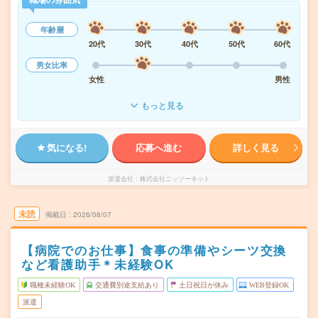
年齢層
20代
30代
40代
50代
60代
男女比率
女性
男性
もっと見る
気になる!
応募へ進む
詳しく見る
派遣会社
株式会社ニッソーネット
未読
掲載日
2026/08/07
【病院でのお仕事】食事の準備やシーツ交換
など看護助手＊未経験OK
職種未経験OK
交通費別途支給あり
土日祝日が休み
WEB登録OK
派遣