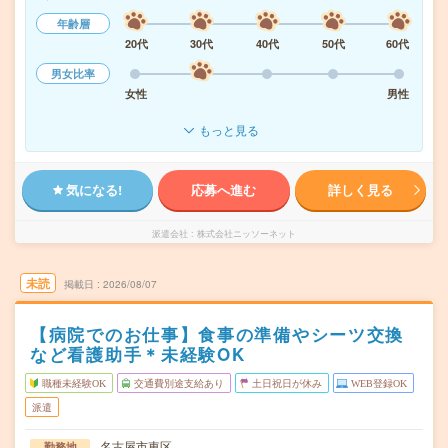
年齢層
20代
30代
40代
50代
60代
男女比率
女性
男性
もっと見る
気になる!
応募へ進む
詳しく見る
派遣会社
株式会社ニッソーネット
未読
掲載日
2026/08/07
【病院でのお仕事】食事の準備やシーツ交換
など看護助手＊未経験OK
職種未経験OK
交通費別途支給あり
土日祝日が休み
WEB登録OK
派遣
名古屋市東区
勤務地