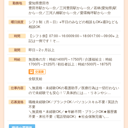
愛知県豊田市
勤務地
豊田市駅から---分／三河豊田駅から---分／若林(愛知県)駅
から---分／三河八橋駅から---分／愛環梅坪駅から---分
シフト制（月～日）※平日のみなどの相談もOK※週3なども
曜日頻度
相談OK
【シフト例】07:00～16:0009:00～18:0017:00～09:00※ 上
時間
記は一例です！そ…
即日～2ヶ月以上
期間
無資格の方：時給1400円～1750円 / 介護福祉士：時給
時給
1700円～2125円 / 初任者以上：時給1500円～1875円
交通費
全額支給
＼無資格・未経験OKの看護助手／医療行為は一切行わない
仕事内容
ので未経験でも安心！▽具体的には…・リネンやシ…
職種未経験OK / ブランクOK / パソコンスキル不要 / 英語力
応募資格
不要
＼無資格＊未経験OK／★年齢不問・ブランクOK★履歴書
不要・来社不要（電話登録OK）★社会保険完備＼…
職場の雰囲気