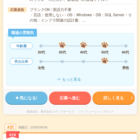
ブランクOK / 英語力不要
応募資格
・言語：使用しない・OS：Windows・DB：SQL Server・そ
の他：インフラ関連の設計書、…
職場の雰囲気
年齢層
20代
30代
40代
50代
60代
男女比率
女性
男性
もっと見る
気になる!
応募へ進む
詳しく見る
派遣会社
株式会社スタッフサービス ＩＴソリューションブロック
未読
掲載日
2026/08/06
NEW