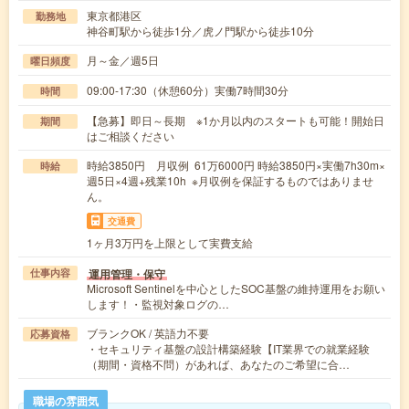
東京都港区
勤務地
神谷町駅から徒歩1分／虎ノ門駅から徒歩10分
月～金／週5日
曜日頻度
09:00-17:30（休憩60分）実働7時間30分
時間
【急募】即日～長期 ※1か月以内のスタートも可能！開始日
期間
はご相談ください
時給3850円 月収例 61万6000円 時給3850円×実働7h30m×
時給
週5日×4週+残業10h ※月収例を保証するものではありませ
ん。
交通費
1ヶ月3万円を上限として実費支給
運用管理・保守
仕事内容
Microsoft Sentinelを中心としたSOC基盤の維持運用をお願い
します！・監視対象ログの…
ブランクOK / 英語力不要
応募資格
・セキュリティ基盤の設計構築経験【IT業界での就業経験
（期間・資格不問）があれば、あなたのご希望に合…
職場の雰囲気