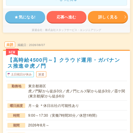
気になる!
応募へ進む
詳しく見る
派遣会社
株式会社スタッフサービス・エンジニアリング
未読
掲載日
2026/08/07
NEW
【高時給4500円～】クラウド運用・ガバナン
ス推進＠虎ノ門
土日祝日が休み
派遣
東京都港区
勤務地
虎ノ門駅から徒歩3分／虎ノ門ヒルズ駅から徒歩3分／霞ケ関
(東京都)駅から徒歩6分
月～金 ＊休日出社の可能性あり
曜日頻度
9:00～17:30（実働7時間30分／休憩1時間）
時間
2026年8月～
期間