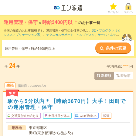
気になる!
ログイン
運用管理・保守
×
時給3400円以上
のお仕事一覧
全国の派遣のお仕事情報です。運用管理・保守のお仕事の他に、
SE・プログラマ（ビ
ジネスアプリケーション系）
、
テクニカルサポート・ヘルプデスク
、
サーバ・ネット
ワークエンジニア
などを取り揃えています。さらに、
短期
・
単発
などの期間や、
職種
未経験OK
などのこだわり条件で絞り込んでいただけます。職種辞典：
運用管理・保守
条件の変更
のお仕事とは？とは？
運用管理・保守 / 時給3400円以上
24
---
全
件
平均時給:
円
時給順
新着順
未読
掲載日
2026/08/09
NEW
駅から5分以内＊【時給3670円】大手！田町で
の運用管理・保守
交通費別途支給あり
土日祝日が休み
WEB登録OK
派遣
東京都港区
勤務地
田町(東京都)駅から徒歩5分