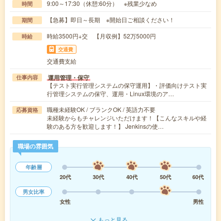
9:00～17:30（休憩:60分） ※残業少なめ
時間
【急募】即日～長期 ※開始日ご相談ください！
期間
時給3500円+交 【月収例】52万5000円
時給
交通費
交通費支給
運用管理・保守
仕事内容
【テスト実行管理システムの保守運用】・評価向けテスト実
行管理システムの保守、運用・Linux環境のア…
職種未経験OK / ブランクOK / 英語力不要
応募資格
未経験からもチャレンジいただけます！【こんなスキルや経
験のある方を歓迎します！】 Jenkinsの使…
職場の雰囲気
年齢層
20代
30代
40代
50代
60代
男女比率
女性
男性
もっと見る