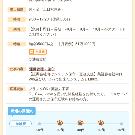
月～金（土日祝休み）
曜日頻度
9:00～17:20（休憩:60分）
時間
【急募】即日～長期 ※8月～、9月～、10月～のスタートも
期間
ご相談ください！
時給3500円+交 【月収例】51万1000円
時給
交通費
交通費支給
運用管理・保守
仕事内容
【証券会社向けシステム保守・更改支援】某証券会社向け
Win及びC、C++で出来たシステムとLinux…
ブランクOK / 英語力不要
応募資格
C、C++、Javaを用いた開発経験をお持ちの方。Linuxサーバ
の運用または保守経験をお持ちの方。…
職場の雰囲気
年齢層
20代
30代
40代
50代
60代