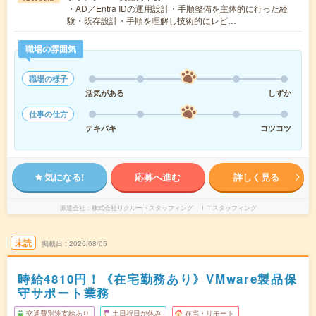
・AD／Entra IDの運用設計・手順整備を主体的に行った経
験・既存設計・手順を理解し技術的にレビ…
職場の雰囲気
職場の様子
活気がある
しずか
仕事の仕方
テキパキ
コツコツ
気になる!
応募へ進む
詳しく見る
派遣会社
株式会社リクルートスタッフィング ＩＴスタッフィング
未読
掲載日
2026/08/05
時給4810円！《在宅勤務あり》VMware製品保
守サポート業務
交通費別途支給あり
土日祝日が休み
在宅・リモート