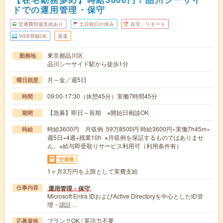
ドでの運用管理・保守
交通費別途支給あり
土日祝日が休み
在宅・リモート
WEB登録OK
派遣
東京都品川区
勤務地
品川シーサイド駅から徒歩1分
月～金／週5日
曜日頻度
09:00-17:30（休憩45分）実働7時間45分
時間
【急募】即日～長期 ※開始日相談OK
期間
時給3600円 月収例 59万8500円 時給3600円×実働7h45m×
時給
週5日×4週+残業10h ※月収例を保証するものではありませ
ん。※給与即受取りサービス利用可（利用条件有）
交通費
1ヶ月3万円を上限として実費支給
運用管理・保守
仕事内容
Microsoft Entra IDおよびActive Directoryを中心としたID管
理・認証…
ブランクOK / 英語力不要
応募資格