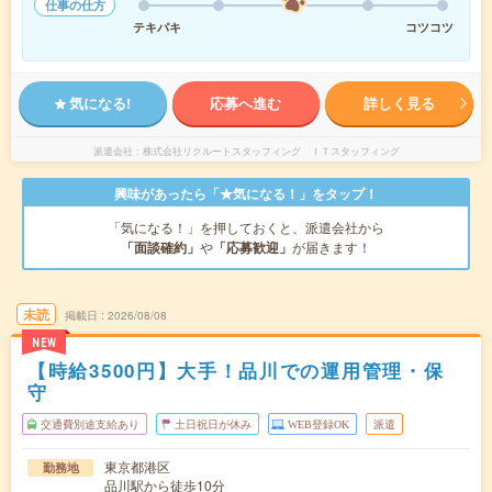
仕事の仕方
テキパキ
コツコツ
気になる!
応募へ進む
詳しく見る
派遣会社
株式会社リクルートスタッフィング ＩＴスタッフィング
興味があったら「★気になる！」をタップ！
「気になる！」を押しておくと、派遣会社から
「面談確約」
や
「応募歓迎」
が届きます！
未読
掲載日
2026/08/08
NEW
【時給3500円】大手！品川での運用管理・保
守
交通費別途支給あり
土日祝日が休み
WEB登録OK
派遣
東京都港区
勤務地
品川駅から徒歩10分