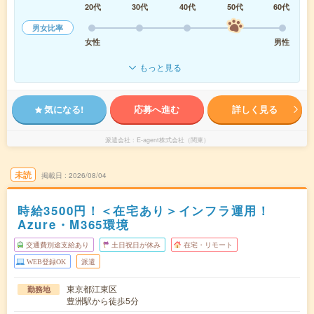
20代
30代
40代
50代
60代
男女比率
女性
男性
もっと見る
気になる!
応募へ進む
詳しく見る
派遣会社
E-agent株式会社（関東）
未読
掲載日
2026/08/04
時給3500円！＜在宅あり＞インフラ運用！
Azure・M365環境
交通費別途支給あり
土日祝日が休み
在宅・リモート
WEB登録OK
派遣
東京都江東区
勤務地
豊洲駅から徒歩5分