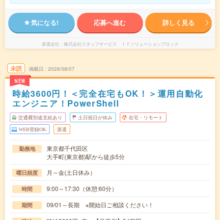
気になる!
応募へ進む
詳しく見る
派遣会社
株式会社スタッフサービス ＩＴソリューションブロック
未読
掲載日
2026/08/07
NEW
時給3600円！＜完全在宅もOK！＞運用自動化
エンジニア！PowerShell
交通費別途支給あり
土日祝日が休み
在宅・リモート
WEB登録OK
派遣
東京都千代田区
勤務地
大手町(東京都)駅から徒歩5分
月～金(土日休み）
曜日頻度
9:00～17:30（休憩:60分）
時間
09/01～長期 ※開始日ご相談ください！
期間