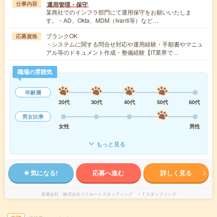
運用管理・保守
仕事内容
某商社でのインフラ部門にて運用保守をお願いいたしま
す。・AD、Okta、MDM（Ivanti等）など…
ブランクOK
応募資格
・システムに関する問合せ対応や運用経験・手順書やマニュ
アル等のドキュメント作成・整備経験【IT業界で…
職場の雰囲気
年齢層
20代
30代
40代
50代
60代
男女比率
女性
男性
もっと見る
気になる!
応募へ進む
詳しく見る
派遣会社
株式会社リクルートスタッフィング ＩＴスタッフィング