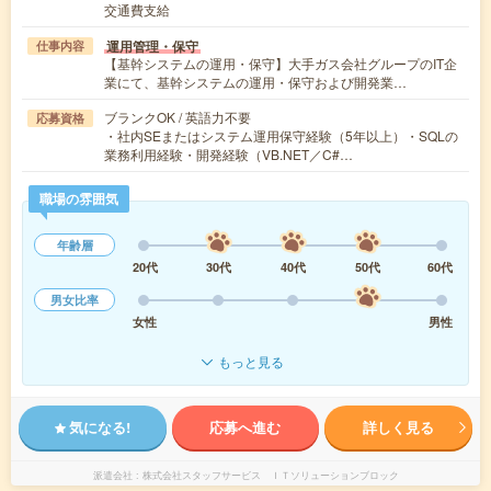
交通費支給
運用管理・保守
仕事内容
【基幹システムの運用・保守】大手ガス会社グループのIT企
業にて、基幹システムの運用・保守および開発業…
ブランクOK / 英語力不要
応募資格
・社内SEまたはシステム運用保守経験（5年以上）・SQLの
業務利用経験・開発経験（VB.NET／C#…
職場の雰囲気
年齢層
20代
30代
40代
50代
60代
男女比率
女性
男性
もっと見る
気になる!
応募へ進む
詳しく見る
派遣会社
株式会社スタッフサービス ＩＴソリューションブロック