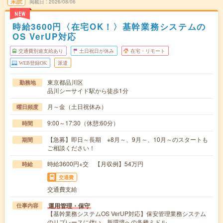
未読
掲載日
2026/08/06
NEW
時給3600円〈在宅OK！〉基幹業務システムの
OS VerUP対応
交通費別途支給あり
土日祝日が休み
在宅・リモート
WEB登録OK
派遣
東京都品川区
勤務地
品川シーサイド駅から徒歩1分
月～金（土日祝休み）
曜日頻度
9:00～17:30（休憩:60分）
時間
【急募】即日～長期 ※8月～、9月～、10月～のスタートも
期間
ご相談ください！
時給3600円+交 【月収例】54万円
時給
交通費
交通費支給
運用管理・保守
仕事内容
【基幹業務システムOS VerUP対応】保安管理業務システム
のリプレースに伴い、新環境への各種ミドル…