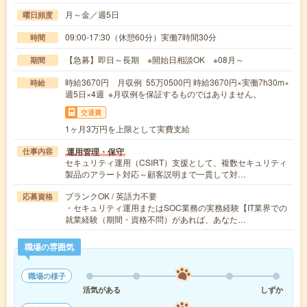
月～金／週5日
曜日頻度
09:00-17:30（休憩60分）実働7時間30分
時間
【急募】即日～長期 ※開始日相談OK ※08月～
期間
時給3670円 月収例 55万0500円 時給3670円×実働7h30m×
時給
週5日×4週 ※月収例を保証するものではありません。
交通費
1ヶ月3万円を上限として実費支給
運用管理・保守
仕事内容
セキュリティ運用（CSIRT）支援として、複数セキュリティ
製品のアラート対応～顧客説明まで一貫して対…
ブランクOK / 英語力不要
応募資格
・セキュリティ運用またはSOC業務の実務経験【IT業界での
就業経験（期間・資格不問）があれば、あなた…
職場の雰囲気
職場の様子
活気がある
しずか