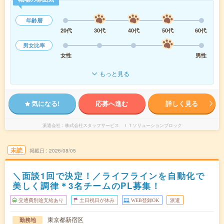
年齢層
20代
30代
40代
50代
60代
男女比率
女性
男性
もっと見る
気になる!
応募へ進む
詳しく見る
派遣会社
株式会社スタッフサービス ＩＴソリューションブロック
未読
掲載日
2026/08/05
＼面談1回で決定！／ライフラインを自動化で
美しく調律＊3名チームのPL募集！
交通費別途支給あり
土日祝日が休み
WEB登録OK
派遣
東京都新宿区
勤務地