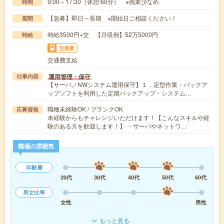
9:00～17:30（休憩:60分） ※残業少なめ
時間
【急募】即日～長期 ※開始日ご相談ください！
期間
時給3500円+交 【月収例】52万5000円
時給
交通費
交通費支給
運用管理・保守
仕事内容
【サーバ／NWシステム運用保守】１．定型作業・バックア
ップソフトを利用した定期バックアップ・システム…
職種未経験OK / ブランクOK
応募資格
未経験からもチャレンジいただけます！【こんなスキルや経
験のある方を歓迎します！】 ・サーバやネットワ…
職場の雰囲気
年齢層
20代
30代
40代
50代
60代
男女比率
女性
男性
もっと見る