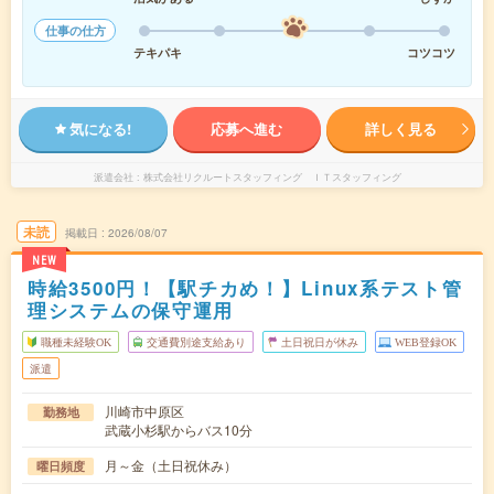
仕事の仕方
テキパキ
コツコツ
気になる!
応募へ進む
詳しく見る
派遣会社
株式会社リクルートスタッフィング ＩＴスタッフィング
未読
掲載日
2026/08/07
NEW
時給3500円！【駅チカめ！】Linux系テスト管
理システムの保守運用
職種未経験OK
交通費別途支給あり
土日祝日が休み
WEB登録OK
派遣
川崎市中原区
勤務地
武蔵小杉駅からバス10分
月～金（土日祝休み）
曜日頻度