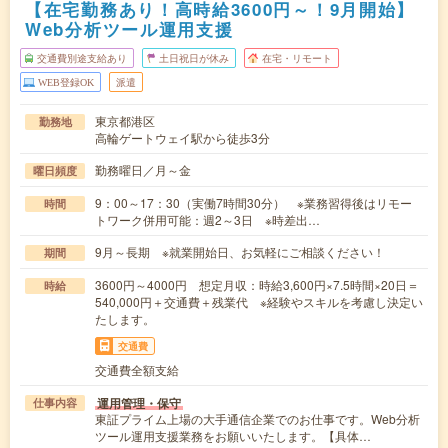
【在宅勤務あり！高時給3600円～！9月開始】
Web分析ツール運用支援
交通費別途支給あり
土日祝日が休み
在宅・リモート
WEB登録OK
派遣
東京都港区
勤務地
高輪ゲートウェイ駅から徒歩3分
勤務曜日／月～金
曜日頻度
9：00～17：30（実働7時間30分） ※業務習得後はリモー
時間
トワーク併用可能：週2～3日 ※時差出…
9月～長期 ※就業開始日、お気軽にご相談ください！
期間
3600円～4000円 想定月収：時給3,600円×7.5時間×20日＝
時給
540,000円＋交通費＋残業代 ※経験やスキルを考慮し決定い
たします。
交通費
交通費全額支給
運用管理・保守
仕事内容
東証プライム上場の大手通信企業でのお仕事です。Web分析
ツール運用支援業務をお願いいたします。【具体…