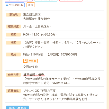
WEB登録OK
派遣
東京都品川区
勤務地
大崎駅から徒歩10分
月～金（土日祝休み）
曜日頻度
9:00～18:00（休憩:60分）
時間
【急募】即日～長期 ※8月～、9月～、10月～のスタートも
期間
ご相談ください！
時給4810円+交 【月収例】76万9600円
時給
交通費
交通費支給
運用管理・保守
仕事内容
【VMware製品の保守サポート業務】・VMware製品導入後
の保守サポート対応・VMware Cl…
ブランクOK / 英語力不要
応募資格
VMware製品の設計・構築・運用に関する経験をお持ちの
方。サーバまたはネットワークの構築経験をお持…
職場の雰囲気