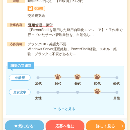
時給3600円+交 【月収例】54万円
時給
交通費
交通費支給
運用管理・保守
仕事内容
【PowerShellを活用した運用自動化エンジニア】＊手作業で
行っていたサーバ管理業務を、自動化し…
ブランクOK / 英語力不要
応募資格
Windows Server運用経験。PowerShell経験。スキル・経
験・ブランクに不安がある方…
職場の雰囲気
年齢層
20代
30代
40代
50代
60代
男女比率
女性
男性
もっと見る
気になる!
応募へ進む
詳しく見る