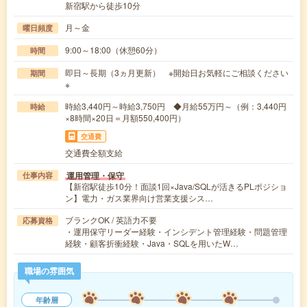
新宿駅から徒歩10分
月～金
曜日頻度
9:00～18:00（休憩60分）
時間
即日～長期（3ヵ月更新） ※開始日お気軽にご相談ください
期間
※
時給3,440円～時給3,750円 ◆月給55万円～（例：3,440円
時給
×8時間×20日＝月額550,400円）
交通費
交通費全額支給
運用管理・保守
仕事内容
【新宿駅徒歩10分！面談1回×Java/SQLが活きるPLポジショ
ン】電力・ガス業界向け営業支援シス…
ブランクOK / 英語力不要
応募資格
・運用保守リーダー経験・インシデント管理経験・問題管理
経験・顧客折衝経験・Java・SQLを用いたW…
職場の雰囲気
年齢層