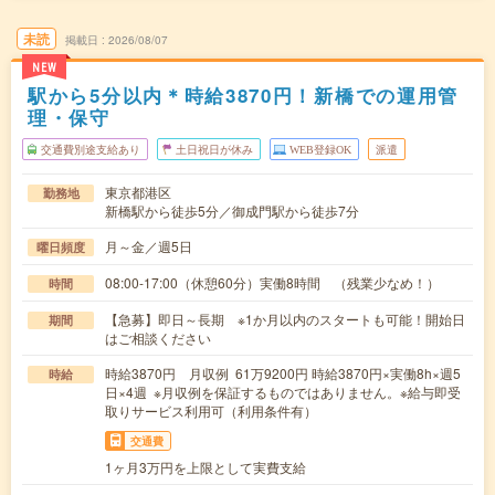
未読
掲載日
2026/08/07
NEW
駅から5分以内＊時給3870円！新橋での運用管
理・保守
交通費別途支給あり
土日祝日が休み
WEB登録OK
派遣
東京都港区
勤務地
新橋駅から徒歩5分／御成門駅から徒歩7分
月～金／週5日
曜日頻度
08:00-17:00（休憩60分）実働8時間 （残業少なめ！）
時間
【急募】即日～長期 ※1か月以内のスタートも可能！開始日
期間
はご相談ください
時給3870円 月収例 61万9200円 時給3870円×実働8h×週5
時給
日×4週 ※月収例を保証するものではありません。※給与即受
取りサービス利用可（利用条件有）
交通費
1ヶ月3万円を上限として実費支給