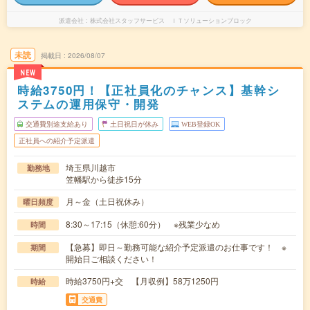
派遣会社
株式会社スタッフサービス ＩＴソリューションブロック
未読
掲載日
2026/08/07
NEW
時給3750円！【正社員化のチャンス】基幹シ
ステムの運用保守・開発
交通費別途支給あり
土日祝日が休み
WEB登録OK
正社員への紹介予定派遣
埼玉県川越市
勤務地
笠幡駅から徒歩15分
月～金（土日祝休み）
曜日頻度
8:30～17:15（休憩:60分） ※残業少なめ
時間
【急募】即日～勤務可能な紹介予定派遣のお仕事です！ ※
期間
開始日ご相談ください！
時給3750円+交 【月収例】58万1250円
時給
交通費