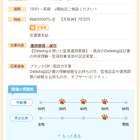
10/01～長期 ※開始日ご相談ください！
期間
時給5000円+交 【月収例】75万円
時給
交通費
交通費支給
運用管理・保守
仕事内容
【Datadogを用いた監視運用業務】・既存のDatadog設計書
の内容理解・監視対象追加や設定変更…
ブランクOK / 英語力不要
応募資格
Datadog設計書の理解経験をお持ちの方。監視設定や運用調
整の経験をお持ちの方。オブザーバビリティ…
職場の雰囲気
年齢層
20代
30代
40代
50代
60代
男女比率
女性
男性
もっと見る