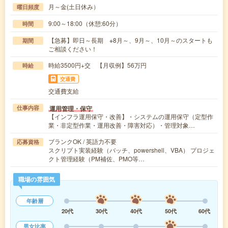
月～金(土日休み）
曜日頻度
9:00～18:00（休憩:60分）
時間
【急募】即日～長期 ※8月～、9月～、10月～のスタートも
期間
ご相談ください！
時給3500円+交 【月収例】56万円
時給
交通費
交通費支給
運用管理・保守
仕事内容
【インフラ運用保守・改善】・システムの運用保守（定型作
業・非定型作業・運用改善・障害対応）・管理対象…
ブランクOK / 英語力不要
応募資格
スクリプト実装経験（バッチ、powershell、VBA） プロジェ
クト管理経験（PM補佐、PMO等…
職場の雰囲気
年齢層
20代
30代
40代
50代
60代
男女比率