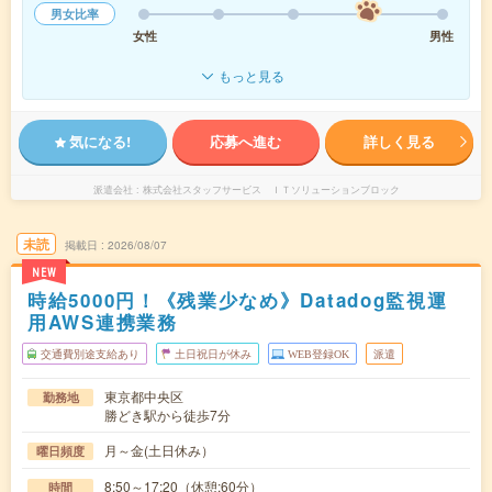
男女比率
女性
男性
もっと見る
気になる!
応募へ進む
詳しく見る
派遣会社
株式会社スタッフサービス ＩＴソリューションブロック
未読
掲載日
2026/08/07
NEW
時給5000円！《残業少なめ》Datadog監視運
用AWS連携業務
交通費別途支給あり
土日祝日が休み
WEB登録OK
派遣
東京都中央区
勤務地
勝どき駅から徒歩7分
月～金(土日休み）
曜日頻度
8:50～17:20（休憩:60分）
時間