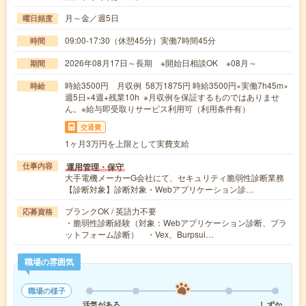
月～金／週5日
曜日頻度
09:00-17:30（休憩45分）実働7時間45分
時間
2026年08月17日～長期 ※開始日相談OK ※08月～
期間
時給3500円 月収例 58万1875円 時給3500円×実働7h45m×
時給
週5日×4週+残業10h ※月収例を保証するものではありませ
ん。※給与即受取りサービス利用可（利用条件有）
交通費
1ヶ月3万円を上限として実費支給
運用管理・保守
仕事内容
大手電機メーカーG会社にて、セキュリティ脆弱性診断業務
【診断対象】診断対象・Webアプリケーション診…
ブランクOK / 英語力不要
応募資格
・脆弱性診断経験（対象：Webアプリケーション診断、プラ
ットフォーム診断） ・Vex、Burpsui…
職場の雰囲気
職場の様子
活気がある
しずか