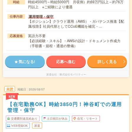
時給4500円～時給5000円 月収例）約69万円以上～約76万
時給
円以上 ※ご経験により優遇
運用管理・保守
仕事内容
【ポジション】クラウド運用（AWS）・ガバナンス推進【配
属/役割】社員代替としてCCoE機能を補完・…
英語力不要
応募資格
【必須経験・スキル】・AWSの設計・ドキュメント作成力
（手順書・規程・通達の整備）
気になる!
応募へ進む
詳しく見る
派遣会社
株式会社モバリティー
未読
掲載日
2026/08/07
NEW
【在宅勤務OK】時給3850円！神谷町での運用
管理・保守
交通費別途支給あり
土日祝日が休み
在宅・リモート
WEB登録OK
派遣