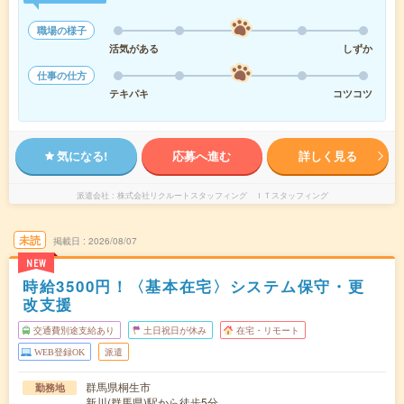
職場の様子
活気がある
しずか
仕事の仕方
テキパキ
コツコツ
気になる!
応募へ進む
詳しく見る
派遣会社
株式会社リクルートスタッフィング ＩＴスタッフィング
未読
掲載日
2026/08/07
NEW
時給3500円！〈基本在宅〉システム保守・更
改支援
交通費別途支給あり
土日祝日が休み
在宅・リモート
WEB登録OK
派遣
群馬県桐生市
勤務地
新川(群馬県)駅から徒歩5分