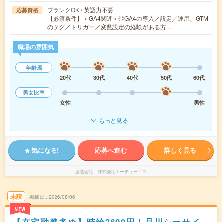
ブランクOK / 英語力不要
応募資格
【必須条件】＜GA4関連＞◎GA4の導入／設定／運用、GTM
のタグ／トリガー／変数設定の経験がある方…
職場の雰囲気
年齢層
20代
30代
40代
50代
60代
男女比率
女性
男性
もっと見る
気になる!
応募へ進む
詳しく見る
派遣会社
株式会社エーティーエス
未読
掲載日
2026/08/06
NEW
【在宅勤務多め】時給3600円！品川シーサイ