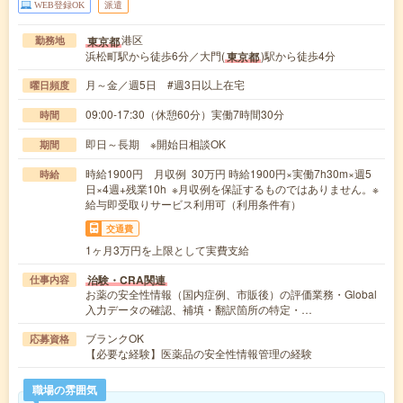
WEB登録OK
派遣
港区
東京都
勤務地
浜松町駅から徒歩6分／大門(
)駅から徒歩4分
東京都
月～金／週5日 #週3日以上在宅
曜日頻度
09:00-17:30（休憩60分）実働7時間30分
時間
即日～長期 ※開始日相談OK
期間
時給1900円 月収例 30万円 時給1900円×実働7h30m×週5
時給
日×4週+残業10h ※月収例を保証するものではありません。※
給与即受取りサービス利用可（利用条件有）
交通費
1ヶ月3万円を上限として実費支給
治験・CRA関連
仕事内容
お薬の安全性情報（国内症例、市販後）の評価業務・Global
入力データの確認、補填・翻訳箇所の特定・…
ブランクOK
応募資格
【必要な経験】医薬品の安全性情報管理の経験
職場の雰囲気