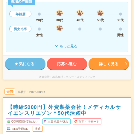
職場の雰囲気
年齢層
20代
30代
40代
50代
60代
男女比率
女性
男性
もっと見る
気になる!
応募へ進む
詳しく見る
派遣会社
株式会社リクルートスタッフィング
未読
掲載日
2026/08/04
【時給5000円】外資製薬会社！メディカルサ
イエンスリエゾン＊50代活躍中
交通費別途支給あり
土日祝日が休み
在宅・リモート
WEB登録OK
派遣