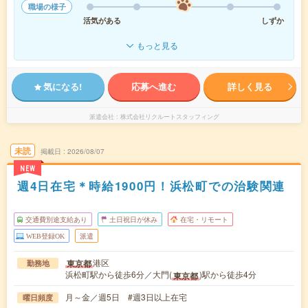
職場の様子
活気がある
しずか
もっと見る
気になる!
応募へ進む
詳しく見る
派遣会社
株式会社リクルートスタッフィング
未読
掲載日
2026/08/07
NEW
週4日在宅＊時給1900円！浜松町での治験関連
交通費別途支給あり
土日祝日が休み
在宅・リモート
WEB登録OK
派遣
港区
東京都
勤務地
浜松町駅から徒歩6分／大門(
)駅から徒歩4分
東京都
月～金／週5日 #週3日以上在宅
曜日頻度