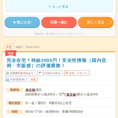
もっと見る
気になる!
応募へ進む
詳しく見る
派遣会社
株式会社リクルートスタッフィング
未読
掲載日
2026/08/07
NEW
完全在宅＊時給2000円！安全性情報（国内症
例・市販後）の評価業務！
交通費別途支給あり
土日祝日が休み
在宅・リモート
WEB登録OK
派遣
港区
東京都
勤務地
浜松町駅から徒歩6分／大門(
)駅から徒歩4分
東京都
月～金／週5日 #週3日以上在宅
曜日頻度
09:00-17:30（休憩60分）実働7時間30分
時間