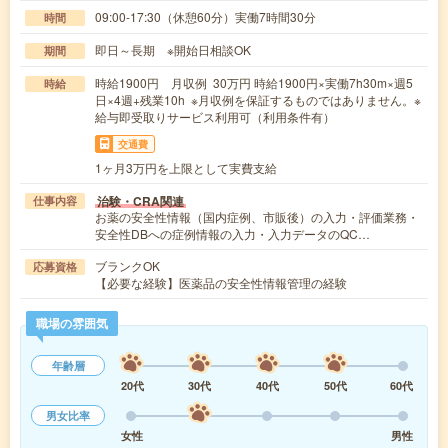
09:00-17:30（休憩60分）実働7時間30分
時間
即日～長期 ※開始日相談OK
期間
時給1900円 月収例 30万円 時給1900円×実働7h30m×週5
時給
日×4週+残業10h ※月収例を保証するものではありません。※
給与即受取りサービス利用可（利用条件有）
交通費
1ヶ月3万円を上限として実費支給
治験・CRA関連
仕事内容
お薬の安全性情報（国内症例、市販後）の入力・評価業務・
安全性DBへの症例情報の入力・入力データのQC…
ブランクOK
応募資格
【必要な経験】医薬品の安全性情報管理の経験
職場の雰囲気
年齢層
20代
30代
40代
50代
60代
男女比率
女性
男性