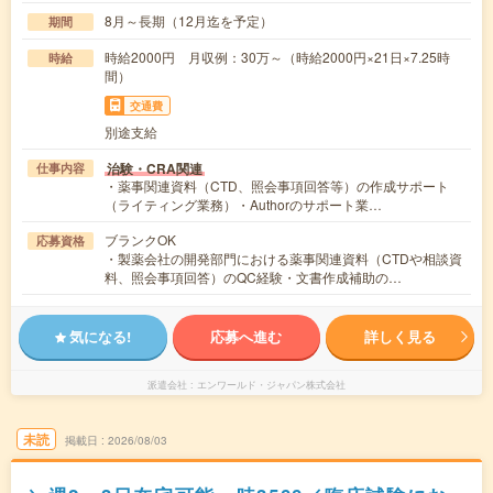
8月～長期（12月迄を予定）
期間
時給2000円 月収例：30万～（時給2000円×21日×7.25時
時給
間）
交通費
別途支給
治験・CRA関連
仕事内容
・薬事関連資料（CTD、照会事項回答等）の作成サポート
（ライティング業務）・Authorのサポート業…
ブランクOK
応募資格
・製薬会社の開発部門における薬事関連資料（CTDや相談資
料、照会事項回答）のQC経験・文書作成補助の…
気になる!
応募へ進む
詳しく見る
派遣会社
エンワールド・ジャパン株式会社
未読
掲載日
2026/08/03