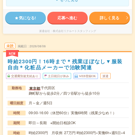
気になる!
応募へ進む
詳しく見る
派遣会社
株式会社リクルートスタッフィング
未読
掲載日
2026/08/06
NEW
時給2300円！16時まで＊残業ほぼなし▼服装
自由＊化粧品メーカーで治験関連
交通費別途支給あり
土日祝日が休み
WEB登録OK
派遣
千代田区
東京都
勤務地
麹町駅から徒歩2分／四ツ谷駅から徒歩10分
月～金／週5日
曜日頻度
09:00-16:00（休憩60分）実働6時間（残業少なめ！）
時間
即日～長期 ※開始日相談OK
期間
時給2300円 月収例 27万円 時給2300円×実働6h×週5日×4
時給