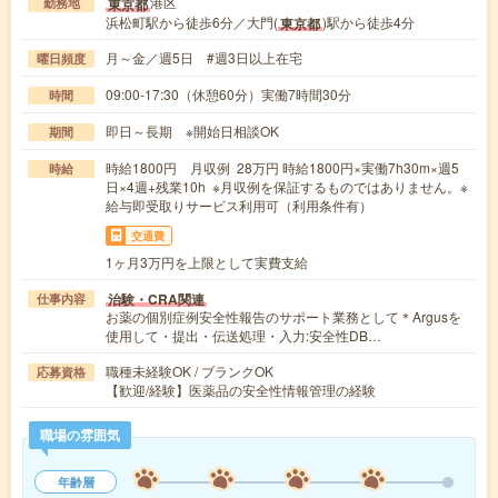
港区
東京都
勤務地
浜松町駅から徒歩6分／大門(
)駅から徒歩4分
東京都
月～金／週5日 #週3日以上在宅
曜日頻度
09:00-17:30（休憩60分）実働7時間30分
時間
即日～長期 ※開始日相談OK
期間
時給1800円 月収例 28万円 時給1800円×実働7h30m×週5
時給
日×4週+残業10h ※月収例を保証するものではありません。※
給与即受取りサービス利用可（利用条件有）
交通費
1ヶ月3万円を上限として実費支給
治験・CRA関連
仕事内容
お薬の個別症例安全性報告のサポート業務として＊Argusを
使用して・提出・伝送処理・入力:安全性DB…
職種未経験OK / ブランクOK
応募資格
【歓迎/経験】医薬品の安全性情報管理の経験
職場の雰囲気
年齢層