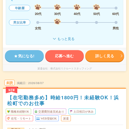
年齢層
20代
30代
40代
50代
60代
男女比率
女性
男性
もっと見る
気になる!
応募へ進む
詳しく見る
派遣会社
株式会社リクルートスタッフィング
未読
掲載日
2026/08/07
NEW
【在宅勤務多め】時給1800円！未経験OK！浜
松町でのお仕事
職種未経験OK
交通費別途支給あり
土日祝日が休み
在宅・リモート
WEB登録OK
派遣