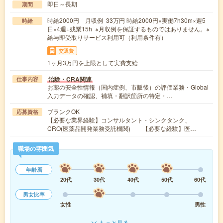
即日～長期
期間
時給2000円 月収例 33万円 時給2000円×実働7h30m×週5
時給
日×4週+残業15h ※月収例を保証するものではありません。※
給与即受取りサービス利用可（利用条件有）
交通費
1ヶ月3万円を上限として実費支給
治験・CRA関連
仕事内容
お薬の安全性情報（国内症例、市販後）の評価業務・Global
入力データの確認、補填・翻訳箇所の特定・…
ブランクOK
応募資格
【必要な業界経験】コンサルタント・シンクタンク、
CRO(医薬品開発業務受託機関) 【必要な経験】医…
職場の雰囲気
年齢層
20代
30代
40代
50代
60代
男女比率
女性
男性
もっと見る