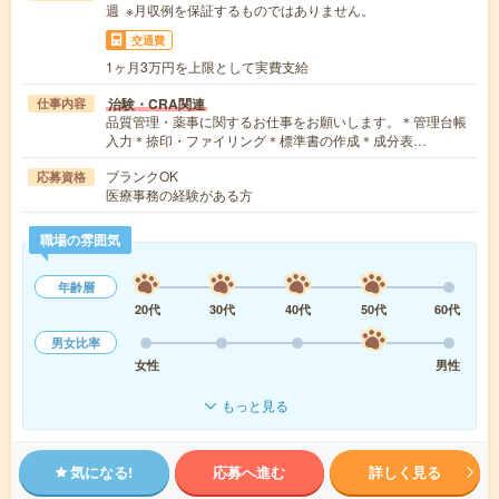
週 ※月収例を保証するものではありません。
交通費
1ヶ月3万円を上限として実費支給
治験・CRA関連
仕事内容
品質管理・薬事に関するお仕事をお願いします。＊管理台帳
入力＊捺印・ファイリング＊標準書の作成＊成分表…
ブランクOK
応募資格
医療事務の経験がある方
職場の雰囲気
年齢層
20代
30代
40代
50代
60代
男女比率
女性
男性
もっと見る
気になる!
応募へ進む
詳しく見る