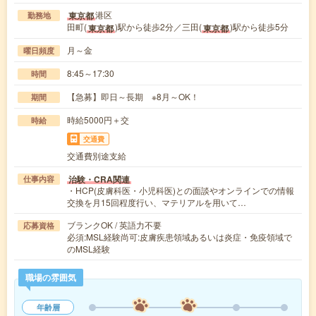
港区
東京都
勤務地
田町(
)駅から徒歩2分／三田(
)駅から徒歩5分
東京都
東京都
月～金
曜日頻度
8:45～17:30
時間
【急募】即日～長期 ※8月～OK！
期間
時給5000円＋交
時給
交通費
交通費別途支給
治験・CRA関連
仕事内容
・HCP(皮膚科医・小児科医)との面談やオンラインでの情報
交換を月15回程度行い、マテリアルを用いて…
ブランクOK / 英語力不要
応募資格
必須:MSL経験尚可:皮膚疾患領域あるいは炎症・免疫領域で
のMSL経験
職場の雰囲気
年齢層