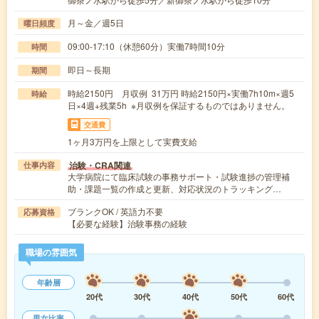
月～金／週5日
曜日頻度
09:00-17:10（休憩60分）実働7時間10分
時間
即日～長期
期間
時給2150円 月収例 31万円 時給2150円×実働7h10m×週5
時給
日×4週+残業5h ※月収例を保証するものではありません。
交通費
1ヶ月3万円を上限として実費支給
治験・CRA関連
仕事内容
大学病院にて臨床試験の事務サポート・試験進捗の管理補
助・課題一覧の作成と更新、対応状況のトラッキング…
ブランクOK / 英語力不要
応募資格
【必要な経験】治験事務の経験
職場の雰囲気
年齢層
20代
30代
40代
50代
60代
男女比率