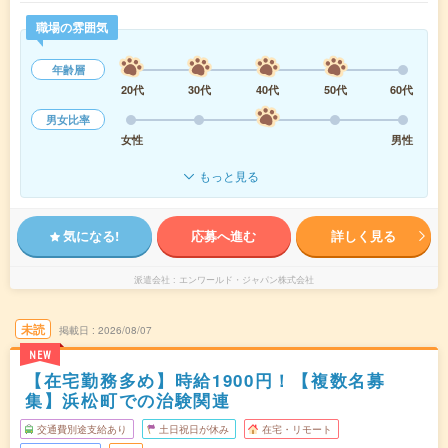
職場の雰囲気
年齢層
20代
30代
40代
50代
60代
男女比率
女性
男性
もっと見る
気になる!
応募へ進む
詳しく見る
派遣会社
エンワールド・ジャパン株式会社
未読
掲載日
2026/08/07
NEW
【在宅勤務多め】時給1900円！【複数名募
集】浜松町での治験関連
交通費別途支給あり
土日祝日が休み
在宅・リモート