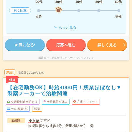
20代
30代
40代
50代
60代
男女比率
女性
男性
もっと見る
気になる!
応募へ進む
詳しく見る
派遣会社
株式会社リクルートスタッフィング
未読
掲載日
2026/08/07
NEW
【在宅勤務OK】時給4000円！残業ほぼなし▼
製薬メーカーで治験関連
交通費別途支給あり
土日祝日が休み
在宅・リモート
WEB登録OK
派遣
文京区
東京都
勤務地
後楽園駅から徒歩1分／飯田橋駅から---分