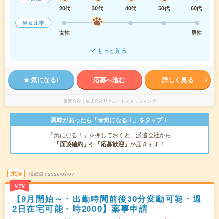
20代
30代
40代
50代
60代
男女比率
女性
男性
もっと見る
気になる!
応募へ進む
詳しく見る
派遣会社
株式会社リクルートスタッフィング
興味があったら「★気になる！」をタップ！
「気になる！」を押しておくと、派遣会社から
「面談確約」
や
「応募歓迎」
が届きます！
未読
掲載日
2026/08/07
NEW
【9月開始～・出勤時間前後30分変動可能・週
2日在宅可能・時2000】薬事申請