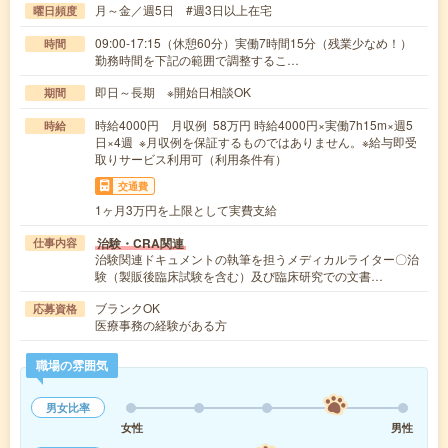
月～金／週5日 #週3日以上在宅
曜日頻度
09:00-17:15（休憩60分）実働7時間15分（残業少なめ！）
時間
勤務時間を下記の範囲で調整するこ…
即日～長期 ※開始日相談OK
期間
時給4000円 月収例 58万円 時給4000円×実働7h15m×週5
時給
日×4週 ※月収例を保証するものではありません。※給与即受
取りサービス利用可（利用条件有）
交通費
1ヶ月3万円を上限として実費支給
治験・CRA関連
仕事内容
治験関連ドキュメントの執筆を担うメディカルライター〇治
験（製販後臨床試験を含む）及び臨床研究での文書…
ブランクOK
応募資格
医療事務の経験がある方
職場の雰囲気
男女比率
女性
男性