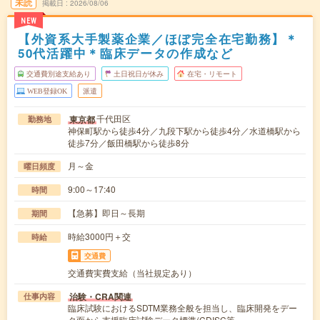
未読
掲載日
2026/08/06
NEW
【外資系大手製薬企業／ほぼ完全在宅勤務】＊
50代活躍中＊臨床データの作成など
交通費別途支給あり
土日祝日が休み
在宅・リモート
WEB登録OK
派遣
千代田区
東京都
勤務地
神保町駅から徒歩4分／九段下駅から徒歩4分／水道橋駅から
徒歩7分／飯田橋駅から徒歩8分
月～金
曜日頻度
9:00～17:40
時間
【急募】即日～長期
期間
時給3000円＋交
時給
交通費
交通費実費支給（当社規定あり）
治験・CRA関連
仕事内容
臨床試験におけるSDTM業務全般を担当し、臨床開発をデー
タ面から支援臨床試験データ標準(CDISC等…