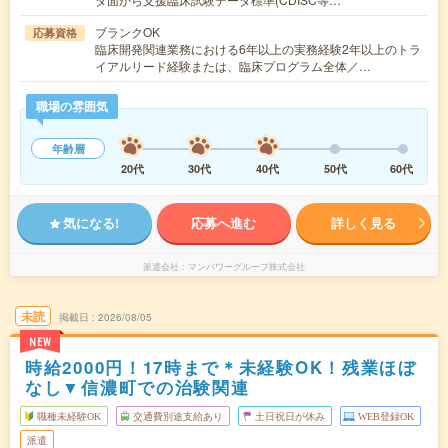
ブランクOK
応募資格
臨床開発関連業務における6年以上の実務経験2年以上のトラ
イアルリード経験または、臨床プログラム全体／…
職場の雰囲気
年齢層
20代
30代
40代
50代
60代
気になる!
応募へ進む
詳しく見る
派遣会社
マンパワーグループ株式会社
未読
掲載日
2026/08/05
NEW
時給2000円！17時まで＊未経験OK！残業ほぼ
なし▼信濃町での治験関連
職種未経験OK
交通費別途支給あり
土日祝日が休み
WEB登録OK
派遣