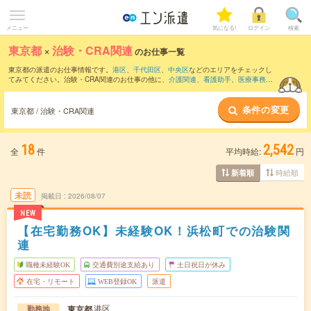
メニュー
気になる!
ログイン
検索
東京都
×
治験・CRA関連
のお仕事一覧
東京都の派遣のお仕事情報です。
港区
、
千代田区
、
中央区
などのエリアをチェックし
てみてください。治験・CRA関連のお仕事の他に、
介護関連
、
看護助手
、
医療事務・
病院受付
などを取り揃えています。さらに、
短期
・
単発
などの期間や、
職種未経験OK
などのこだわり条件で絞り込んでいただけます。職種辞典：
治験・CRA関連のお仕事
条件の変更
とは？とは？
東京都 / 治験・CRA関連
18
2,542
全
件
平均時給:
円
時給順
新着順
未読
掲載日
2026/08/07
NEW
【在宅勤務OK】未経験OK！浜松町での治験関
連
職種未経験OK
交通費別途支給あり
土日祝日が休み
在宅・リモート
WEB登録OK
派遣
港区
東京都
勤務地