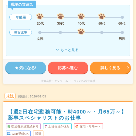
職場の雰囲気
年齢層
20代
30代
40代
50代
60代
男女比率
女性
男性
もっと見る
気になる!
応募へ進む
詳しく見る
派遣会社
エンワールド・ジャパン株式会社
未読
掲載日
2026/08/03
【週2日在宅勤務可能・時4000～・月65万～】
薬事スペシャリストのお仕事
交通費別途支給あり
土日祝日が休み
在宅・リモート
WEB登録OK
派遣