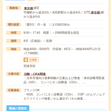
港区
東京都
勤務地
竹橋駅から徒歩2分／浜松町駅から徒歩4分／大門(
)駅
東京都
から徒歩5分
〔週5日〕月～金 ◇土日祝日休み
曜日頻度
9:00～17:45 残業：～20時間程度を想定
時間
8月（応相談）～長期
期間
時給4000～5000円 月収例：65万～（時給4000円×21日
時給
×7.75時間）
交通費
別途支給
治験・CRA関連
仕事内容
・日本市場向け薬事戦略の立案および推進 ・体外診断用医薬
品（IVD）、コンパニオン診断薬（CDx）、…
ブランクOK
応募資格
・NGS、コンパニオン診断薬（CDx）、CGP（がんゲノムプ
ロファイリング検査／がん遺伝子パネル検査…
職場の雰囲気