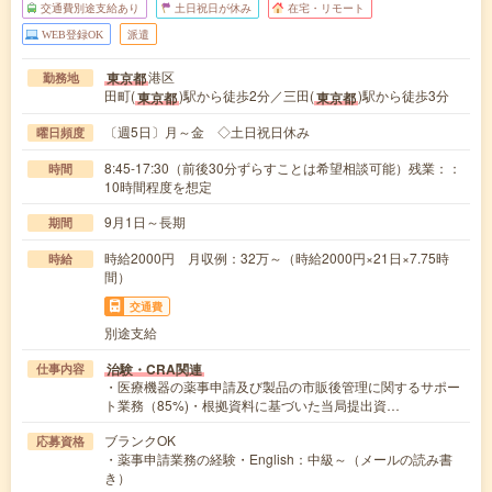
交通費別途支給あり
土日祝日が休み
在宅・リモート
WEB登録OK
派遣
港区
東京都
勤務地
田町(
)駅から徒歩2分／三田(
)駅から徒歩3分
東京都
東京都
〔週5日〕月～金 ◇土日祝日休み
曜日頻度
8:45-17:30（前後30分ずらすことは希望相談可能）残業：：
時間
10時間程度を想定
9月1日～長期
期間
時給2000円 月収例：32万～（時給2000円×21日×7.75時
時給
間）
交通費
別途支給
治験・CRA関連
仕事内容
・医療機器の薬事申請及び製品の市販後管理に関するサポー
ト業務（85%)・根拠資料に基づいた当局提出資…
ブランクOK
応募資格
・薬事申請業務の経験・English：中級～（メールの読み書
き）