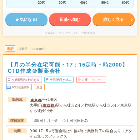
20代
30代
40代
50代
60代
気になる!
応募へ進む
詳しく見る
派遣会社
マンパワーグループ株式会社
未読
掲載日
2026/08/03
【月の半分在宅可能・17：15定時・時2000】
CTD作成＠製薬会社
交通費別途支給あり
土日祝日が休み
在宅・リモート
WEB登録OK
派遣
千代田区
東京都
勤務地
大手町(
)駅から徒歩2分／竹橋駅から徒歩5分／東京駅
東京都
から徒歩14分
〔週5日〕月～金 ◇土日祝日休み
曜日頻度
9:00-17:15 ※毎週金曜は午後4時で業務終了の場合ありコアタ
時間
イム無しのフレックス