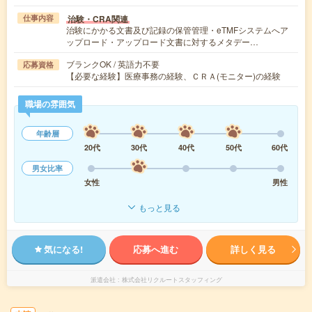
治験・CRA関連
仕事内容
治験にかかる文書及び記録の保管管理・eTMFシステムへア
ップロード・アップロード文書に対するメタデー…
ブランクOK / 英語力不要
応募資格
【必要な経験】医療事務の経験、ＣＲＡ(モニター)の経験
職場の雰囲気
年齢層
20代
30代
40代
50代
60代
男女比率
女性
男性
もっと見る
気になる!
応募へ進む
詳しく見る
派遣会社
株式会社リクルートスタッフィング