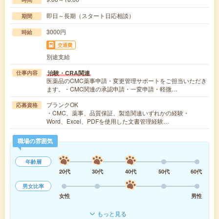
即日～長期（スタート日応相談）
期間
3000円
時給
交通費
別途支給
治験・CRA関連
仕事内容
医薬品のCMC薬事申請・変更管理サポートをご担当いただき
ます。・CMC関連の承認申請・一変申請・軽微…
ブランクOK
応募資格
・CMC、薬事、品質保証、製造関連いずれかの経験・
Word、Excel、PDFを使用した文書管理経験…
職場の雰囲気
年齢層
20代
30代
40代
50代
60代
男女比率
女性
男性
もっと見る