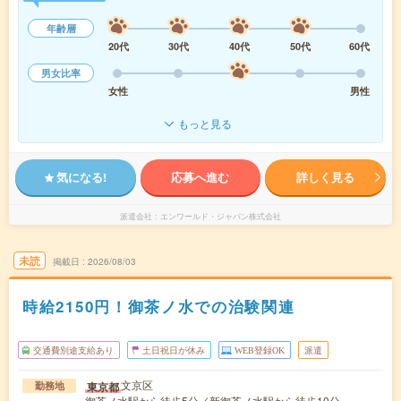
年齢層
20代
30代
40代
50代
60代
男女比率
女性
男性
もっと見る
気になる!
応募へ進む
詳しく見る
派遣会社
エンワールド・ジャパン株式会社
未読
掲載日
2026/08/03
時給2150円！御茶ノ水での治験関連
交通費別途支給あり
土日祝日が休み
WEB登録OK
派遣
文京区
東京都
勤務地
御茶ノ水駅から徒歩5分／新御茶ノ水駅から徒歩10分