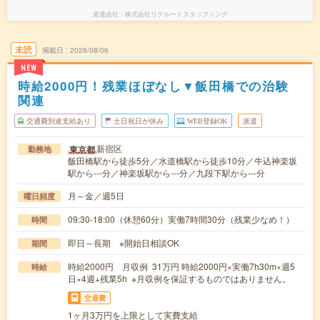
派遣会社
株式会社リクルートスタッフィング
未読
掲載日
2026/08/06
NEW
時給2000円！残業ほぼなし▼飯田橋での治験
関連
交通費別途支給あり
土日祝日が休み
WEB登録OK
派遣
新宿区
東京都
勤務地
飯田橋駅から徒歩5分／水道橋駅から徒歩10分／牛込神楽坂
駅から---分／神楽坂駅から---分／九段下駅から---分
月～金／週5日
曜日頻度
09:30-18:00（休憩60分）実働7時間30分（残業少なめ！）
時間
即日～長期 ※開始日相談OK
期間
時給2000円 月収例 31万円 時給2000円×実働7h30m×週5
時給
日×4週+残業5h ※月収例を保証するものではありません。
交通費
1ヶ月3万円を上限として実費支給