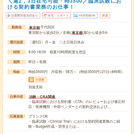
＼週2，3日在宅可能・時3500／臨床試験にお
ける契約書業務のお仕事！
交通費別途支給あり
在宅・リモート
WEB登録OK
派遣
千代田区
東京都
勤務地
東京駅から徒歩2分／京橋(
)駅から徒歩5分
東京都
〔週5日〕月～金 ◇土日祝日休み
曜日頻度
9:00-18:00 残業10時間程度を想定
時間
即日～長期
期間
時給3500円 月収例：58万～（時給3500円×21日×8時間）
時給
交通費
別途支給
治験・CRA関連
仕事内容
・臨床試験における契約書（CTA）のレビューおよび修正対
応・医療機関・外部ベンダーとの契約交渉および…
ブランクOK
応募資格
・臨床試験（Clinical Trial）における契約関連業務のご経
験・Budget作成・管理または…