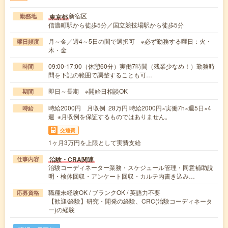
新宿区
東京都
勤務地
信濃町駅から徒歩5分／国立競技場駅から徒歩5分
月～金／週4～5日の間で選択可 ※必ず勤務する曜日：火・
曜日頻度
木・金
09:00-17:00（休憩60分）実働7時間（残業少なめ！）勤務時
時間
間を下記の範囲で調整することも可…
即日～長期 ※開始日相談OK
期間
時給2000円 月収例 28万円 時給2000円×実働7h×週5日×4
時給
週 ※月収例を保証するものではありません。
交通費
1ヶ月3万円を上限として実費支給
治験・CRA関連
仕事内容
治験コーディネーター業務・スケジュール管理・同意補助説
明・検体回収・アンケート回収・カルテ内書き込み…
職種未経験OK / ブランクOK / 英語力不要
応募資格
【歓迎/経験】研究・開発の経験、CRC(治験コーディネータ
ー)の経験