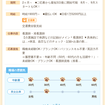
2ヶ月～ ■ご応募から最短3日後に開始可能 8月～、9月ス
期間
タートもOK！
時給1900円～ ■週払いOK ■日収1万5200円以上
時給
交通費
交通費全額支給
看護師・准看護師
仕事内容
【介護施設で体調などの記録がメイン＊看護師】▼具体的に
は…○体温、血圧などのチェック・記録○お薬の飲…
職種未経験OK / ブランクOK / パソコンスキル不要 / 英語力不
応募資格
要
≪履歴書不要≫・年齢不問（50代・60代の方も活躍中！）・
未経験OK・ブランクOK・看護師資格（准看…
職場の雰囲気
年齢層
20代
30代
40代
50代
60代
男女比率
女性
男性
もっと見る