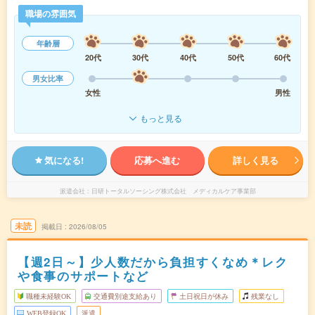
職場の雰囲気
年齢層
20代
30代
40代
50代
60代
男女比率
女性
男性
もっと見る
気になる!
応募へ進む
詳しく見る
派遣会社
日研トータルソーシング株式会社 メディカルケア事業部
未読
掲載日
2026/08/05
【週2日～】少人数だから負担すくなめ＊レク
や食事のサポートなど
職種未経験OK
交通費別途支給あり
土日祝日が休み
残業なし
WEB登録OK
派遣