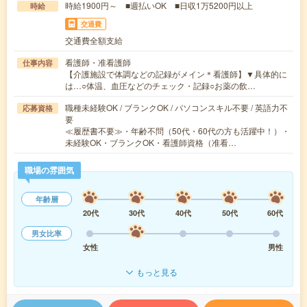
時給1900円～ ■週払いOK ■日収1万5200円以上
時給
交通費
交通費全額支給
看護師・准看護師
仕事内容
【介護施設で体調などの記録がメイン＊看護師】▼具体的に
は…○体温、血圧などのチェック・記録○お薬の飲…
職種未経験OK / ブランクOK / パソコンスキル不要 / 英語力不
応募資格
要
≪履歴書不要≫・年齢不問（50代・60代の方も活躍中！）・
未経験OK・ブランクOK・看護師資格（准看…
職場の雰囲気
年齢層
20代
30代
40代
50代
60代
男女比率
女性
男性
もっと見る