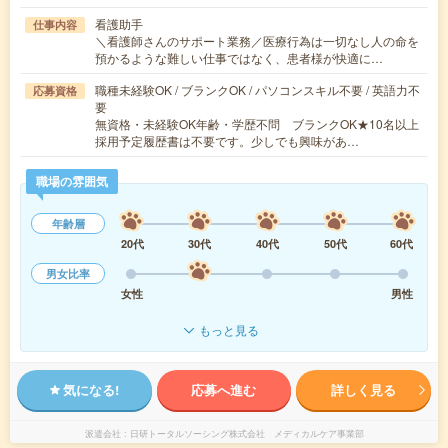
看護助手
仕事内容
＼看護師さんのサポート業務／医療行為は一切なし人の命を
預かるような難しい仕事ではなく、患者様が快適に…
職種未経験OK / ブランクOK / パソコンスキル不要 / 英語力不
応募資格
要
無資格・未経験OK年齢・学歴不問 ブランクOK★10名以上
採用予定履歴書は不要です。少しでも興味があ…
職場の雰囲気
年齢層
20代
30代
40代
50代
60代
男女比率
女性
男性
もっと見る
気になる!
応募へ進む
詳しく見る
派遣会社
日研トータルソーシング株式会社 メディカルケア事業部