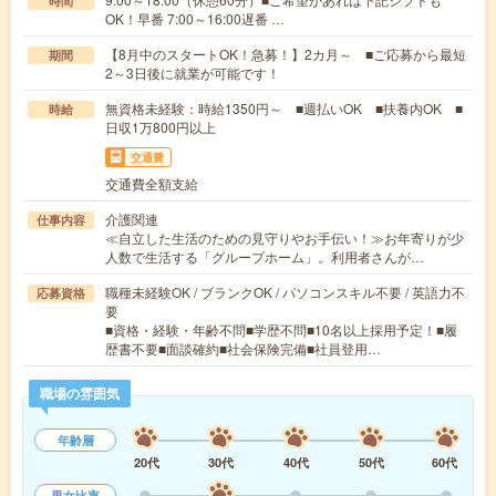
時間
OK！早番 7:00～16:00遅番 …
【8月中のスタートOK！急募！】2カ月～ ■ご応募から最短
期間
2～3日後に就業が可能です！
無資格未経験：時給1350円～ ■週払いOK ■扶養内OK ■
時給
日収1万800円以上
交通費
交通費全額支給
介護関連
仕事内容
≪自立した生活のための見守りやお手伝い！≫お年寄りが少
人数で生活する「グループホーム」。利用者さんが…
職種未経験OK / ブランクOK / パソコンスキル不要 / 英語力不
応募資格
要
■資格・経験・年齢不問■学歴不問■10名以上採用予定！■履
歴書不要■面談確約■社会保険完備■社員登用…
職場の雰囲気
年齢層
20代
30代
40代
50代
60代
男女比率