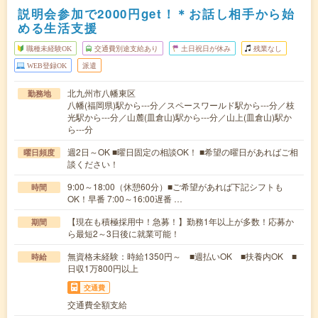
説明会参加で2000円get！＊お話し相手から始
める生活支援
職種未経験OK
交通費別途支給あり
土日祝日が休み
残業なし
WEB登録OK
派遣
北九州市八幡東区
勤務地
八幡(福岡県)駅から---分／スペースワールド駅から---分／枝
光駅から---分／山麓(皿倉山)駅から---分／山上(皿倉山)駅か
ら---分
週2日～OK ■曜日固定の相談OK！ ■希望の曜日があればご相
曜日頻度
談ください！
9:00～18:00（休憩60分）■ご希望があれば下記シフトも
時間
OK！早番 7:00～16:00遅番 …
【現在も積極採用中！急募！】勤務1年以上が多数！応募か
期間
ら最短2～3日後に就業可能！
無資格未経験：時給1350円～ ■週払いOK ■扶養内OK ■
時給
日収1万800円以上
交通費
交通費全額支給