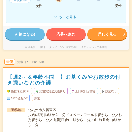
女性
男性
もっと見る
気になる!
応募へ進む
詳しく見る
派遣会社
日研トータルソーシング株式会社 メディカルケア事業部
未読
掲載日
2026/08/05
【週2～＆年齢不問！】お茶くみやお散歩の付
き添いなどの介護
職種未経験OK
交通費別途支給あり
土日祝日が休み
残業なし
WEB登録OK
派遣
北九州市八幡東区
勤務地
八幡(福岡県)駅から---分／スペースワールド駅から---分／枝
光駅から---分／山麓(皿倉山)駅から---分／山上(皿倉山)駅か
ら---分