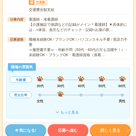
交通費
交通費全額支給
看護師・准看護師
仕事内容
【介護施設で体調などの記録がメイン＊看護師】▼具体的に
は…○体温、血圧などのチェック・記録○お薬の飲…
職種未経験OK / ブランクOK / パソコンスキル不要 / 英語力不
応募資格
要
≪履歴書不要≫・年齢不問（50代・60代の方も活躍中！）・
未経験OK・ブランクOK・看護師資格（准看…
職場の雰囲気
年齢層
20代
30代
40代
50代
60代
男女比率
女性
男性
もっと見る
気になる!
応募へ進む
詳しく見る