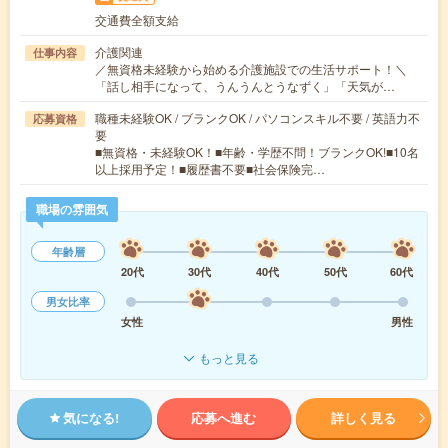
交通費全額支給
介護関連
仕事内容
／無資格未経験から始める介護施設での生活サポート！＼
「話し相手になって、うんうんとうなずく」「天気が…
職種未経験OK / ブランクOK / パソコンスキル不要 / 英語力不
応募資格
要
■無資格・未経験OK！■年齢・学歴不問！ブランクOK!■10名
以上採用予定！■履歴書不要■社会保険完…
職場の雰囲気
年齢層
20代
30代
40代
50代
60代
男女比率
女性
男性
もっと見る
気になる!
応募へ進む
詳しく見る