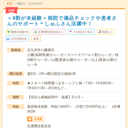
未読
掲載日
2026/08/07
NEW
＜8割が未経験＞病院で備品チェックや患者さ
んのサポート＊しゅふさん活躍中！
職種未経験OK
交通費別途支給あり
土日祝日が休み
残業なし
WEB登録OK
派遣
北九州市八幡東区
勤務地
八幡(福岡県)駅から---分／スペースワールド駅から---分／枝
光駅から---分／山麓(皿倉山)駅から---分／山上(皿倉山)駅か
ら---分
週2日～OK ※曜日固定の相談OK
曜日頻度
★スタート時間選べます～シフト例～7:00～16:009:00～
時間
18:0011:00～20:00など…
【現在も積極採用中・急募】2カ月～
期間
無資格未経験：時給1300円～（日収1万400円以上） ※扶養
時給
内OK
交通費
交通費全額支給