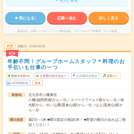
気になる!
応募へ進む
詳しく見る
派遣会社
日研トータルソーシング株式会社 メディカルケア事業部 ナース派遣
未読
掲載日
2026/08/06
NEW
年齢不問！グループホームスタッフ＊料理のお
手伝いも仕事の一つ
職種未経験OK
交通費別途支給あり
土日祝日が休み
残業なし
WEB登録OK
派遣
北九州市八幡東区
勤務地
八幡(福岡県)駅から---分／スペースワールド駅から---分／枝
光駅から---分／山麓(皿倉山)駅から---分／山上(皿倉山)駅か
ら---分
週2日～OK ■曜日固定の相談OK！ ■希望の曜日があればご相
曜日頻度
談ください！
9:00～18:00（休憩60分）■ご希望があれば下記シフトも