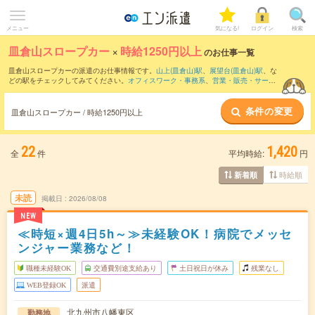
メニュー
気になる!
ログイン
検索
皿倉山スロープカー
×
時給1250円以上
のお仕事一覧
皿倉山スロープカーの派遣のお仕事情報です。
山上(皿倉山)駅
、
展望台(皿倉山)駅
、な
どの駅をチェックしてみてください。
オフィスワーク・事務系
、
営業・販売・サービ
ス系
、
クリエイティブ系
などのお仕事を取り揃えています。さらに、
短期
・
単発
など
の期間や、
職種未経験OK
などのこだわり条件で絞り込んでいただけます。
条件の変更
皿倉山スロープカー / 時給1250円以上
22
1,420
全
件
平均時給:
円
時給順
新着順
未読
掲載日
2026/08/08
NEW
≪時短×週4日5h～≫未経験OK！病院でメッセ
ンジャー業務など！
職種未経験OK
交通費別途支給あり
土日祝日が休み
残業なし
WEB登録OK
派遣
北九州市八幡東区
勤務地