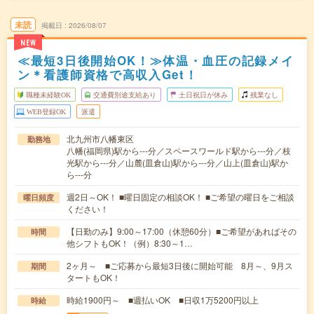
未読
掲載日
2026/08/07
NEW
≪最短3日後開始OK！≫体温・血圧の記録メイ
ン＊看護師資格で高収入Get！
職種未経験OK
交通費別途支給あり
土日祝日が休み
残業なし
WEB登録OK
派遣
北九州市八幡東区
勤務地
八幡(福岡県)駅から---分／スペースワールド駅から---分／枝
光駅から---分／山麓(皿倉山)駅から---分／山上(皿倉山)駅か
ら---分
週2日～OK！ ■曜日固定の相談OK！ ■ご希望の曜日をご相談
曜日頻度
ください！
【日勤のみ】9:00～17:00（休憩60分）■ご希望があればその
時間
他シフトもOK！（例）8:30～1…
2ヶ月～ ■ご応募から最短3日後に開始可能 8月～、9月ス
期間
タートもOK！
時給1900円～ ■週払いOK ■日収1万5200円以上
時給