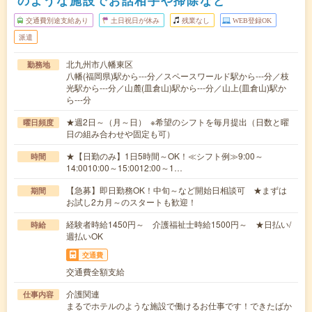
のような施設でお話相手や掃除など
交通費別途支給あり
土日祝日が休み
残業なし
WEB登録OK
派遣
北九州市八幡東区
勤務地
八幡(福岡県)駅から---分／スペースワールド駅から---分／枝
光駅から---分／山麓(皿倉山)駅から---分／山上(皿倉山)駅か
ら---分
★週2日～（月～日） ※希望のシフトを毎月提出（日数と曜
曜日頻度
日の組み合わせや固定も可）
★【日勤のみ】1日5時間～OK！≪シフト例≫9:00～
時間
14:0010:00～15:0012:00～1…
【急募】即日勤務OK！中旬～など開始日相談可 ★まずは
期間
お試し2カ月～のスタートも歓迎！
経験者時給1450円～ 介護福祉士時給1500円～ ★日払い/
時給
週払いOK
交通費
交通費全額支給
介護関連
仕事内容
まるでホテルのような施設で働けるお仕事です！できたばか