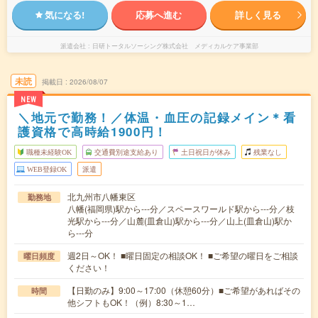
気になる!
応募へ進む
詳しく見る
派遣会社
日研トータルソーシング株式会社 メディカルケア事業部
未読
掲載日
2026/08/07
NEW
＼地元で勤務！／体温・血圧の記録メイン＊看
護資格で高時給1900円！
職種未経験OK
交通費別途支給あり
土日祝日が休み
残業なし
WEB登録OK
派遣
北九州市八幡東区
勤務地
八幡(福岡県)駅から---分／スペースワールド駅から---分／枝
光駅から---分／山麓(皿倉山)駅から---分／山上(皿倉山)駅か
ら---分
週2日～OK！ ■曜日固定の相談OK！ ■ご希望の曜日をご相談
曜日頻度
ください！
【日勤のみ】9:00～17:00（休憩60分）■ご希望があればその
時間
他シフトもOK！（例）8:30～1…