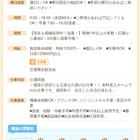
週2日～OK ■曜日固定の相談OK！ ■希望の曜日があればご相
曜日頻度
談ください！
9:00～18:00（休憩60分）■ご希望があれば下記シフトも
時間
OK！早番 7:00～16:00遅番 …
【現在も積極採用中！急募！】勤務1年以上が多数！応募か
期間
ら最短2～3日後に就業可能！
無資格未経験：時給1350円～ ■週払いOK ■扶養内OK ■
時給
日収1万800円以上
交通費
交通費全額支給
介護関連
仕事内容
＜個室の見回りも立派な介護のお仕事！＞ 有料老人ホームで
のお仕事です。個室制で、自立した生活が送れる…
職種未経験OK / ブランクOK / パソコンスキル不要 / 英語力不
応募資格
要
■資格・経験・年齢不問■学歴不問■10名以上採用予定！■履
歴書不要■面談確約■社会保険完備■社員登用…
職場の雰囲気