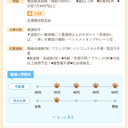
無資格未経験：時給1300円～ ■週払いOK ■扶養内OK ■
時給
日収1万400円以上
交通費
交通費全額支給
看護助手
仕事内容
▼病院の一般病棟にて看護師さんのサポート！具体的に
は、・車いす搬送の補助・ベットメイキングやシーツ交…
職種未経験OK / ブランクOK / パソコンスキル不要 / 英語力不
応募資格
要
■無資格・未経験OK！■年齢・学歴不問！ブランクOK!■10名
以上採用予定！■履歴書不要■社会保険完…
職場の雰囲気
年齢層
20代
30代
40代
50代
60代
男女比率
女性
男性
もっと見る