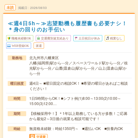
未読
掲載日
2026/08/03
≪週4日5h～≫志望動機も履歴書も必要ナシ！
＊身の回りのお手伝い
職種未経験OK
交通費別途支給あり
土日祝日が休み
残業なし
WEB登録OK
派遣
北九州市八幡東区
勤務地
八幡(福岡県)駅から---分／スペースワールド駅から---分／枝
光駅から---分／山麓(皿倉山)駅から---分／山上(皿倉山)駅か
ら---分
週4日～ ■曜日固定の相談OK！ ■希望の曜日があればご相談
曜日頻度
ください！
1日5時間からOK！■シフト例(1)8:00～13:00(2)10:00～
時間
15:00(3)12:00…
【積極採用中！】＊1年以上勤務している方が多数！ご応募
期間
から最短2～3日後の就業も相談可能です！
無資格未経験：時給1350円～ ■週払いOK ■扶養内OK
時給
交通費