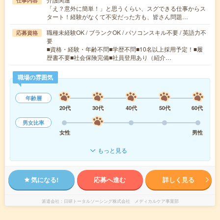
仕事内容
「え？意外に簡単！」と思うくらい、スグできる仕事からス
タート！経験がなくて不安だった方も、皆さん問題…
職種未経験OK / ブランクOK / パソコンスキル不要 / 英語力不
応募資格
要
■資格・経験・年齢不問■学歴不問■10名以上採用予定！■履
歴書不要■社会保険完備■社員登用あり（紹介…
職場の雰囲気
年齢層
20代
30代
40代
50代
60代
男女比率
女性
男性
もっと見る
気になる!
応募へ進む
詳しく見る
派遣会社
日研トータルソーシング株式会社 メディカルケア事業部