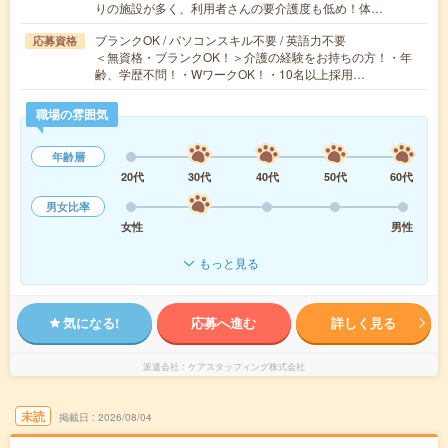
りの施設が多く、利用者さんの要介護度も低め！体…
ブランクOK / パソコンスキル不要 / 英語力不要
応募資格
＜無資格・ブランクOK！＞介護の経験をお持ちの方！・年
齢、学歴不問！・WワークOK！・10名以上採用…
職場の雰囲気
年齢層
20代
30代
40代
50代
60代
男女比率
女性
男性
もっと見る
気になる!
応募へ進む
詳しく見る
派遣会社
ケアスタッフィング株式会社
未読
掲載日
2026/08/04