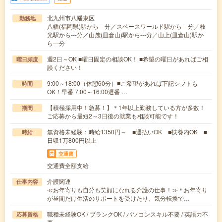
北九州市八幡東区
勤務地
八幡(福岡県)駅から---分／スペースワールド駅から---分／枝
光駅から---分／山麓(皿倉山)駅から---分／山上(皿倉山)駅か
ら---分
週2日～OK ■曜日固定の相談OK！ ■希望の曜日があればご相
曜日頻度
談ください！
9:00～18:00（休憩60分）■ご希望があれば下記シフトも
時間
OK！早番 7:00～16:00遅番 …
【積極採用中！急募！】＊1年以上勤務している方が多数！
期間
ご応募から最短2～3日後の就業も相談可能です！
無資格未経験：時給1350円～ ■週払いOK ■扶養内OK ■
時給
日収1万800円以上
交通費
交通費全額支給
介護関連
仕事内容
≪お年寄りも自分も笑顔になれる介護の仕事！≫＊お年寄り
が昼間だけ生活のサポートを受けたり、気分転換で…
職種未経験OK / ブランクOK / パソコンスキル不要 / 英語力不
応募資格