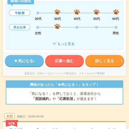
職場の雰囲気
年齢層
20代
30代
40代
50代
60代
男女比率
女性
男性
もっと見る
気になる!
応募へ進む
詳しく見る
派遣会社
日研トータルソーシング株式会社 メディカルケア事業部
興味があったら「★気になる！」をタップ！
「気になる！」を押しておくと、派遣会社から
「面談確約」
や
「応募歓迎」
が届きます！
未読
掲載日
2026/08/08
NEW