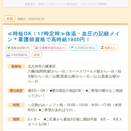
派遣会社
日研トータルソーシング株式会社 メディカルケア事業部
未読
掲載日
2026/08/03
≪時短OK！17時定時≫体温・血圧の記録メイ
ン＊看護師資格で高時給1900円！
職種未経験OK
交通費別途支給あり
土日祝日が休み
残業なし
WEB登録OK
派遣
北九州市八幡東区
勤務地
八幡(福岡県)駅から---分／スペースワールド駅から---分／枝
光駅から---分／山麓(皿倉山)駅から---分／山上(皿倉山)駅か
ら---分
週3日～OK！ ■曜日固定の相談OK！ ■ご希望の曜日をご相談
曜日頻度
ください！
＼日勤のみ／シフト例・10:00～15:00・9:00～17:00（休憩
時間
60分）■ご希望があればその…
2ヶ月～ ■ご応募から最短3日後に開始可能 8月～、9月ス
期間
タートもOK！