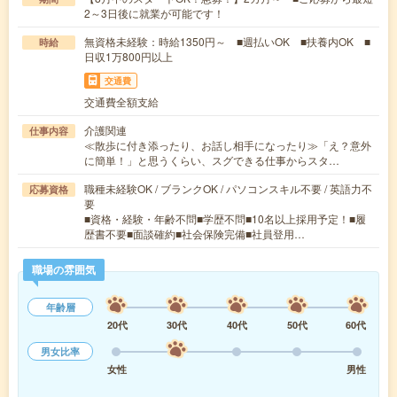
2～3日後に就業が可能です！
無資格未経験：時給1350円～ ■週払いOK ■扶養内OK ■
時給
日収1万800円以上
交通費
交通費全額支給
介護関連
仕事内容
≪散歩に付き添ったり、お話し相手になったり≫「え？意外
に簡単！」と思うくらい、スグできる仕事からスタ…
職種未経験OK / ブランクOK / パソコンスキル不要 / 英語力不
応募資格
要
■資格・経験・年齢不問■学歴不問■10名以上採用予定！■履
歴書不要■面談確約■社会保険完備■社員登用…
職場の雰囲気
年齢層
20代
30代
40代
50代
60代
男女比率
女性
男性