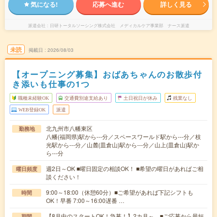
気になる!
応募へ進む
詳しく見る
派遣会社
日研トータルソーシング株式会社 メディカルケア事業部 ナース派遣
未読
掲載日
2026/08/03
【オープニング募集】おばあちゃんのお散歩付
き添いも仕事の1つ
職種未経験OK
交通費別途支給あり
土日祝日が休み
残業なし
WEB登録OK
派遣
北九州市八幡東区
勤務地
八幡(福岡県)駅から---分／スペースワールド駅から---分／枝
光駅から---分／山麓(皿倉山)駅から---分／山上(皿倉山)駅か
ら---分
週2日～OK ■曜日固定の相談OK！ ■希望の曜日があればご相
曜日頻度
談ください！
9:00～18:00（休憩60分）■ご希望があれば下記シフトも
時間
OK！早番 7:00～16:00遅番 …
【8月中のスタートOK！急募！】2カ月～ ■ご応募から最短
期間