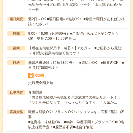
光駅から---分／山麓(皿倉山)駅から---分／山上(皿倉山)駅か
ら---分
週2日～OK ■曜日固定の相談OK！ ■希望の曜日があればご相
曜日頻度
談ください！
9:00～18:00（休憩60分）■ご希望があれば下記シフトも
時間
OK！早番 7:00～16:00遅番 …
【現在も積極採用中！急募！】2カ月～ ■ご応募から最短2
期間
～3日後の就業も相談可能です！
無資格未経験：時給1350円～ ■週払いOK ■扶養内OK ■
時給
日収1万800円以上
交通費
交通費全額支給
介護関連
仕事内容
／無資格未経験から始める介護施設での生活サポート！＼
「話し相手になって、うんうんとうなずく」「天気が…
職種未経験OK / ブランクOK / パソコンスキル不要 / 英語力不
応募資格
要
■無資格・未経験OK！■年齢・学歴不問！ブランクOK!■10名
以上採用予定！■履歴書不要■社会保険完…