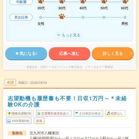
年齢層
20代
30代
40代
50代
60代
男女比率
女性
男性
もっと見る
気になる!
応募へ進む
詳しく見る
派遣会社
日研トータルソーシング株式会社 メディカルケア事業部
未読
掲載日
2026/08/05
志望動機も履歴書も不要！日収1万円～＊未経
験OKの介護
職種未経験OK
交通費別途支給あり
土日祝日が休み
残業なし
WEB登録OK
派遣
北九州市八幡東区
勤務地
八幡(福岡県)駅から---分／スペースワールド駅から---分／枝