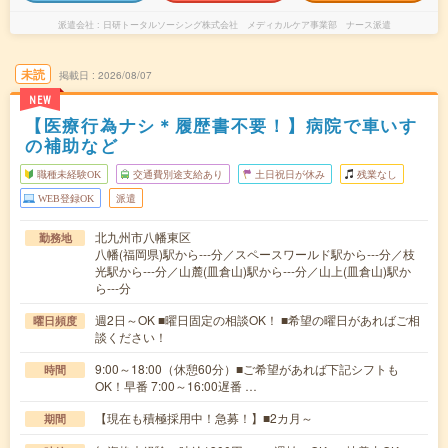
派遣会社
日研トータルソーシング株式会社 メディカルケア事業部 ナース派遣
未読
掲載日
2026/08/07
NEW
【医療行為ナシ＊履歴書不要！】病院で車いす
の補助など
職種未経験OK
交通費別途支給あり
土日祝日が休み
残業なし
WEB登録OK
派遣
北九州市八幡東区
勤務地
八幡(福岡県)駅から---分／スペースワールド駅から---分／枝
光駅から---分／山麓(皿倉山)駅から---分／山上(皿倉山)駅か
ら---分
週2日～OK ■曜日固定の相談OK！ ■希望の曜日があればご相
曜日頻度
談ください！
9:00～18:00（休憩60分）■ご希望があれば下記シフトも
時間
OK！早番 7:00～16:00遅番 …
【現在も積極採用中！急募！】■2カ月～
期間