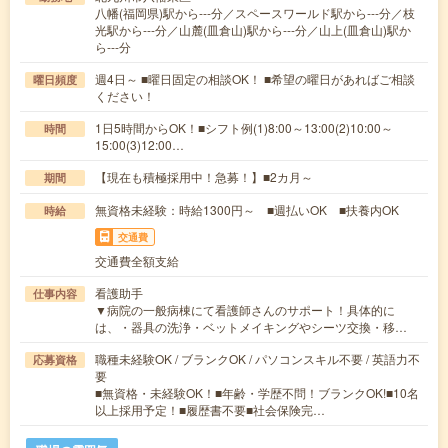
八幡(福岡県)駅から---分／スペースワールド駅から---分／枝
光駅から---分／山麓(皿倉山)駅から---分／山上(皿倉山)駅か
ら---分
週4日～ ■曜日固定の相談OK！ ■希望の曜日があればご相談
曜日頻度
ください！
1日5時間からOK！■シフト例(1)8:00～13:00(2)10:00～
時間
15:00(3)12:00…
【現在も積極採用中！急募！】■2カ月～
期間
無資格未経験：時給1300円～ ■週払いOK ■扶養内OK
時給
交通費
交通費全額支給
看護助手
仕事内容
▼病院の一般病棟にて看護師さんのサポート！具体的に
は、・器具の洗浄・ベットメイキングやシーツ交換・移…
職種未経験OK / ブランクOK / パソコンスキル不要 / 英語力不
応募資格
要
■無資格・未経験OK！■年齢・学歴不問！ブランクOK!■10名
以上採用予定！■履歴書不要■社会保険完…