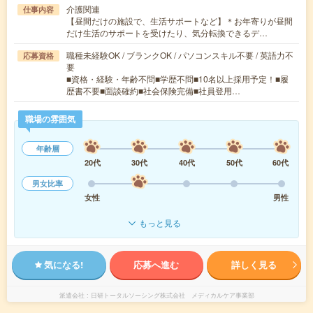
介護関連
仕事内容
【昼間だけの施設で、生活サポートなど】＊お年寄りが昼間
だけ生活のサポートを受けたり、気分転換できるデ…
職種未経験OK / ブランクOK / パソコンスキル不要 / 英語力不
応募資格
要
■資格・経験・年齢不問■学歴不問■10名以上採用予定！■履
歴書不要■面談確約■社会保険完備■社員登用…
職場の雰囲気
年齢層
20代
30代
40代
50代
60代
男女比率
女性
男性
もっと見る
気になる!
応募へ進む
詳しく見る
派遣会社
日研トータルソーシング株式会社 メディカルケア事業部