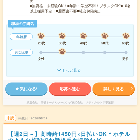
要
■無資格・未経験OK！■年齢・学歴不問！ブランクOK!■10名
以上採用予定！■履歴書不要■社会保険完…
職場の雰囲気
年齢層
20代
30代
40代
50代
60代
男女比率
女性
男性
もっと見る
気になる!
応募へ進む
詳しく見る
派遣会社
日研トータルソーシング株式会社 メディカルケア事業部
未読
掲載日
2026/08/04
【週2日～】高時給1450円×日払いOK＊ホテル