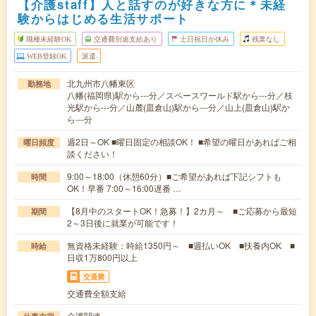
【介護staff】人と話すのが好きな方に＊未経
験からはじめる生活サポート
職種未経験OK
交通費別途支給あり
土日祝日が休み
残業なし
WEB登録OK
派遣
北九州市八幡東区
勤務地
八幡(福岡県)駅から---分／スペースワールド駅から---分／枝
光駅から---分／山麓(皿倉山)駅から---分／山上(皿倉山)駅か
ら---分
週2日～OK ■曜日固定の相談OK！ ■希望の曜日があればご相
曜日頻度
談ください！
9:00～18:00（休憩60分）■ご希望があれば下記シフトも
時間
OK！早番 7:00～16:00遅番 …
【8月中のスタートOK！急募！】2カ月～ ■ご応募から最短
期間
2～3日後に就業が可能です！
無資格未経験：時給1350円～ ■週払いOK ■扶養内OK ■
時給
日収1万800円以上
交通費
交通費全額支給
介護関連