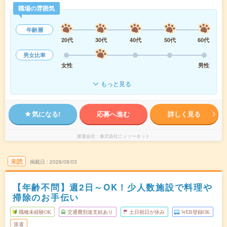
職場の雰囲気
年齢層
20代
30代
40代
50代
60代
男女比率
女性
男性
もっと見る
気になる!
応募へ進む
詳しく見る
派遣会社
株式会社ニッソーネット
未読
掲載日
2026/08/03
【年齢不問】週2日～OK！少人数施設で料理や
掃除のお手伝い
職種未経験OK
交通費別途支給あり
土日祝日が休み
WEB登録OK
派遣