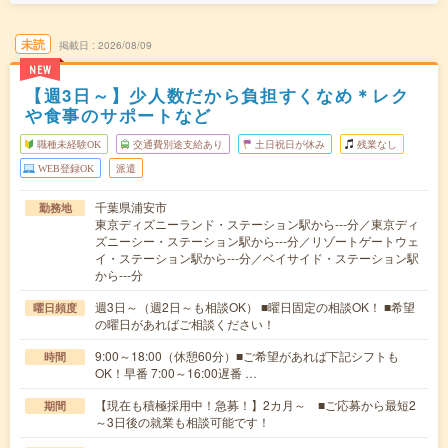
未読
掲載日
2026/08/09
NEW
【週3日～】少人数だから負担すくなめ＊レク
や食事のサポートなど
職種未経験OK
交通費別途支給あり
土日祝日が休み
残業なし
WEB登録OK
派遣
千葉県浦安市
勤務地
東京ディズニーランド・ステーション駅から---分／東京ディ
ズニーシー・ステーション駅から---分／リゾートゲートウェ
イ・ステーション駅から---分／ベイサイド・ステーション駅
から---分
週3日～（週2日～も相談OK） ■曜日固定の相談OK！ ■希望
曜日頻度
の曜日があればご相談ください！
9:00～18:00（休憩60分）■ご希望があれば下記シフトも
時間
OK！早番 7:00～16:00遅番 …
【現在も積極採用中！急募！】2カ月～ ■ご応募から最短2
期間
～3日後の就業も相談可能です！