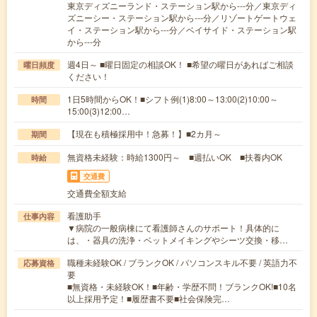
東京ディズニーランド・ステーション駅から---分／東京ディ
ズニーシー・ステーション駅から---分／リゾートゲートウェ
イ・ステーション駅から---分／ベイサイド・ステーション駅
から---分
週4日～ ■曜日固定の相談OK！ ■希望の曜日があればご相談
曜日頻度
ください！
1日5時間からOK！■シフト例(1)8:00～13:00(2)10:00～
時間
15:00(3)12:00…
【現在も積極採用中！急募！】■2カ月～
期間
無資格未経験：時給1300円～ ■週払いOK ■扶養内OK
時給
交通費
交通費全額支給
看護助手
仕事内容
▼病院の一般病棟にて看護師さんのサポート！具体的に
は、・器具の洗浄・ベットメイキングやシーツ交換・移…
職種未経験OK / ブランクOK / パソコンスキル不要 / 英語力不
応募資格
要
■無資格・未経験OK！■年齢・学歴不問！ブランクOK!■10名
以上採用予定！■履歴書不要■社会保険完…