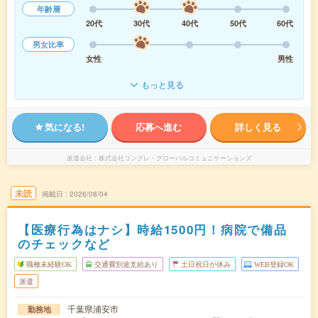
年齢層
20代
30代
40代
50代
60代
男女比率
女性
男性
もっと見る
気になる!
応募へ進む
詳しく見る
派遣会社
株式会社コングレ・グローバルコミュニケーションズ
未読
掲載日
2026/08/04
【医療行為はナシ】時給1500円！病院で備品
のチェックなど
職種未経験OK
交通費別途支給あり
土日祝日が休み
WEB登録OK
派遣
千葉県浦安市
勤務地