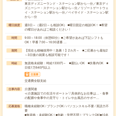
東京ディズニーランド・ステーション駅から---分／東京ディ
ズニーシー・ステーション駅から---分／リゾートゲートウェ
イ・ステーション駅から---分／ベイサイド・ステーション駅
から---分
週3日～（週2日～も相談OK） ■曜日固定の相談OK！ ■希望
曜日頻度
の曜日があればご相談ください！
9:00～18:00（休憩60分）■ご希望があれば下記シフトも
時間
OK！早番 7:00～16:00遅番 …
【現在も積極採用中！急募！】2カ月～ ■ご応募から最短2
期間
～3日後の就業も相談可能です！
無資格未経験：時給1330円～ ■週払いOK ■扶養内OK ■
時給
日収1万640円以上
交通費
交通費全額支給
介護関連
仕事内容
≪介護施設での生活サポート≫▽具体的なお仕事は…・食事
の配膳や食事中の見守り・トイレやお風呂のサポー…
職種未経験OK / ブランクOK / パソコンスキル不要 / 英語力不
応募資格
要
■無資格・未経験OK！■年齢・学歴不問！ブランクOK!■10名