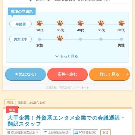
職場の雰囲気
年齢層
20代
30代
40代
50代
60代
男女比率
女性
男性
もっと見る
気になる!
応募へ進む
詳しく見る
派遣会社
株式会社ニッソーネット
未読
掲載日
2026/08/07
NEW
大手企業！外資系エンタメ企業での会議通訳・
翻訳スタッフ
交通費別途支給あり
土日祝日が休み
WEB登録OK
派遣