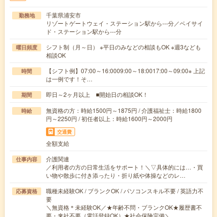
千葉県浦安市
勤務地
リゾートゲートウェイ・ステーション駅から---分／ベイサイ
ド・ステーション駅から---分
シフト制（月～日） ※平日のみなどの相談もOK ※週3なども
曜日頻度
相談OK
【シフト例】07:00～16:0009:00～18:0017:00～09:00※ 上記
時間
は一例です！そ…
即日～2ヶ月以上 ■開始日の相談OK！
期間
無資格の方：時給1500円～1875円 / 介護福祉士：時給1800
時給
円～2250円 / 初任者以上：時給1600円～2000円
交通費
全額支給
介護関連
仕事内容
／利用者の方の日常生活をサポート！＼▽具体的には…・買
い物や散歩に付き添ったり・折り紙や体操などのレ…
職種未経験OK / ブランクOK / パソコンスキル不要 / 英語力不
応募資格
要
＼無資格＊未経験OK／★年齢不問・ブランクOK★履歴書不
要・来社不要（電話登録OK）★社会保険完備＼…