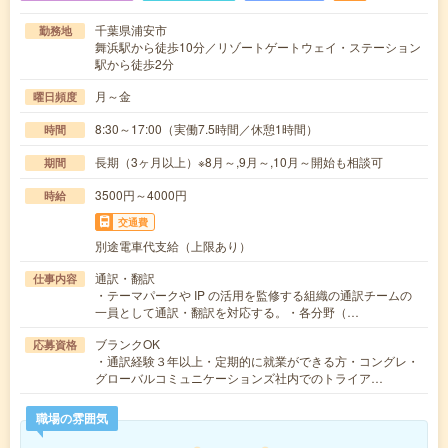
千葉県浦安市
勤務地
舞浜駅から徒歩10分／リゾートゲートウェイ・ステーション
駅から徒歩2分
月～金
曜日頻度
8:30～17:00（実働7.5時間／休憩1時間）
時間
長期（3ヶ月以上）※8月～,9月～,10月～開始も相談可
期間
3500円～4000円
時給
交通費
別途電車代支給（上限あり）
通訳・翻訳
仕事内容
・テーマパークや IP の活用を監修する組織の通訳チームの
一員として通訳・翻訳を対応する。・各分野（…
ブランクOK
応募資格
・通訳経験３年以上・定期的に就業ができる方・コングレ・
グローバルコミュニケーションズ社内でのトライア…
職場の雰囲気