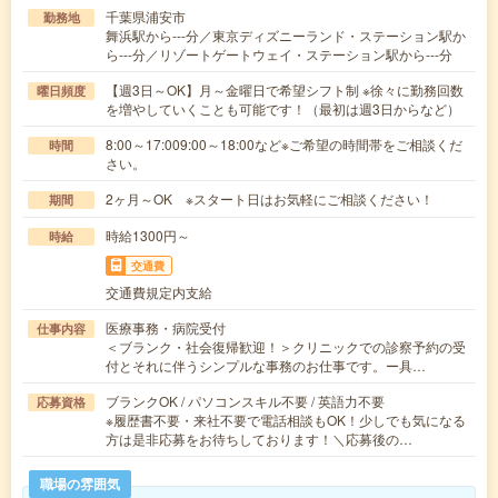
千葉県浦安市
勤務地
舞浜駅から---分／東京ディズニーランド・ステーション駅か
ら---分／リゾートゲートウェイ・ステーション駅から---分
【週3日～OK】月～金曜日で希望シフト制 ※徐々に勤務回数
曜日頻度
を増やしていくことも可能です！（最初は週3日からなど）
8:00～17:009:00～18:00など※ご希望の時間帯をご相談くだ
時間
さい。
2ヶ月～OK ※スタート日はお気軽にご相談ください！
期間
時給1300円～
時給
交通費
交通費規定内支給
医療事務・病院受付
仕事内容
＜ブランク・社会復帰歓迎！＞クリニックでの診察予約の受
付とそれに伴うシンプルな事務のお仕事です。ー具…
ブランクOK / パソコンスキル不要 / 英語力不要
応募資格
※履歴書不要・来社不要で電話相談もOK！少しでも気になる
方は是非応募をお待ちしております！＼応募後の…
職場の雰囲気