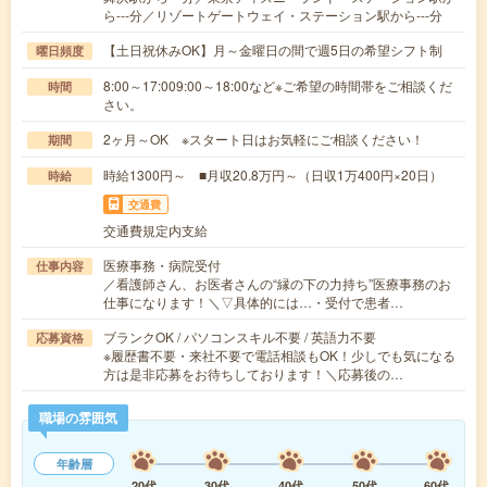
ら---分／リゾートゲートウェイ・ステーション駅から---分
【土日祝休みOK】月～金曜日の間で週5日の希望シフト制
曜日頻度
8:00～17:009:00～18:00など※ご希望の時間帯をご相談くだ
時間
さい。
2ヶ月～OK ※スタート日はお気軽にご相談ください！
期間
時給1300円～ ■月収20.8万円～（日収1万400円×20日）
時給
交通費
交通費規定内支給
医療事務・病院受付
仕事内容
／看護師さん、お医者さんの“縁の下の力持ち”医療事務のお
仕事になります！＼▽具体的には…・受付で患者…
ブランクOK / パソコンスキル不要 / 英語力不要
応募資格
※履歴書不要・来社不要で電話相談もOK！少しでも気になる
方は是非応募をお待ちしております！＼応募後の…
職場の雰囲気
年齢層
20代
30代
40代
50代
60代