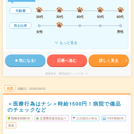
年齢層
20代
30代
40代
50代
60代
男女比率
女性
男性
もっと見る
気になる!
応募へ進む
詳しく見る
派遣会社
株式会社ニッソーネット
未読
掲載日
2026/08/03
＜医療行為はナシ＞時給1500円！病院で備品
のチェックなど
職種未経験OK
交通費別途支給あり
土日祝日が休み
WEB登録OK
派遣