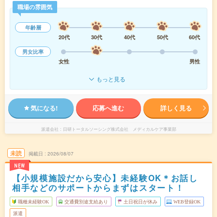
職場の雰囲気
年齢層
20代
30代
40代
50代
60代
男女比率
女性
男性
もっと見る
気になる!
応募へ進む
詳しく見る
派遣会社
日研トータルソーシング株式会社 メディカルケア事業部
未読
掲載日
2026/08/07
NEW
【小規模施設だから安心】未経験OK＊お話し
相手などのサポートからまずはスタート！
職種未経験OK
交通費別途支給あり
土日祝日が休み
WEB登録OK
派遣