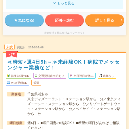
もっと見る
気になる!
応募へ進む
詳しく見る
派遣会社
株式会社ニッソーネット
未読
掲載日
2026/08/08
NEW
≪時短×週4日5h～≫未経験OK！病院でメッセ
ンジャー業務など！
職種未経験OK
交通費別途支給あり
土日祝日が休み
残業なし
WEB登録OK
派遣
千葉県浦安市
勤務地
東京ディズニーランド・ステーション駅から---分／東京ディ
ズニーシー・ステーション駅から---分／リゾートゲートウェ
イ・ステーション駅から---分／ベイサイド・ステーション駅
から---分
週4日～ ■曜日固定の相談OK！ ■希望の曜日があればご相談
曜日頻度
ください！