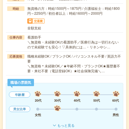
無資格の方：時給1500円～1875円 / 介護福祉士：時給1800
時給
円～2250円 / 初任者以上：時給1600円～2000円
交通費
全額支給
看護助手
仕事内容
＼無資格・未経験OKの看護助手／医療行為は一切行わない
ので未経験でも安心！▽具体的には…・リネンやシ…
職種未経験OK / ブランクOK / パソコンスキル不要 / 英語力不
応募資格
要
＼無資格＊未経験OK／★年齢不問・ブランクOK★履歴書不
要・来社不要（電話登録OK）★社会保険完備＼…
職場の雰囲気
年齢層
20代
30代
40代
50代
60代
男女比率
女性
男性
もっと見る