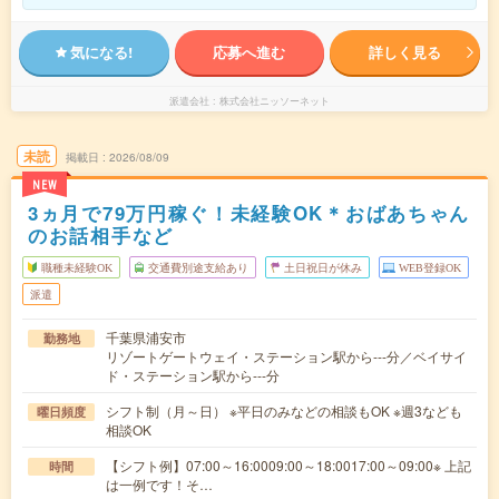
気になる!
応募へ進む
詳しく見る
派遣会社
株式会社ニッソーネット
未読
掲載日
2026/08/09
NEW
3ヵ月で79万円稼ぐ！未経験OK＊おばあちゃん
のお話相手など
職種未経験OK
交通費別途支給あり
土日祝日が休み
WEB登録OK
派遣
千葉県浦安市
勤務地
リゾートゲートウェイ・ステーション駅から---分／ベイサイ
ド・ステーション駅から---分
シフト制（月～日） ※平日のみなどの相談もOK ※週3なども
曜日頻度
相談OK
【シフト例】07:00～16:0009:00～18:0017:00～09:00※ 上記
時間
は一例です！そ…