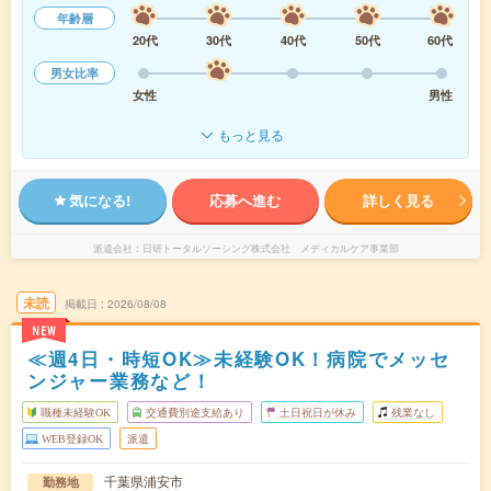
年齢層
20代
30代
40代
50代
60代
男女比率
女性
男性
もっと見る
気になる!
応募へ進む
詳しく見る
派遣会社
日研トータルソーシング株式会社 メディカルケア事業部
未読
掲載日
2026/08/08
NEW
≪週4日・時短OK≫未経験OK！病院でメッセ
ンジャー業務など！
職種未経験OK
交通費別途支給あり
土日祝日が休み
残業なし
WEB登録OK
派遣
千葉県浦安市
勤務地