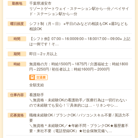
千葉県浦安市
勤務地
リゾートゲートウェイ・ステーション駅から---分／ベイサイ
ド・ステーション駅から---分
シフト制（月～日） ※平日のみなどの相談もOK ※週3なども
曜日頻度
相談OK
【シフト例】07:00～16:0009:00～18:0017:00～09:00※ 上記
時間
は一例です！そ…
即日～2ヶ月以上
期間
無資格の方：時給1500円～1875円 / 介護福祉士：時給1800
時給
円～2250円 / 初任者以上：時給1600円～2000円
交通費
全額支給
看護助手
仕事内容
＼無資格・未経験OKの看護助手／医療行為は一切行わない
ので未経験でも安心！▽具体的には…・リネンやシ…
職種未経験OK / ブランクOK / パソコンスキル不要 / 英語力不
応募資格
要
＼無資格＊未経験OK／★年齢不問・ブランクOK★履歴書不
要・来社不要（電話登録OK）★社会保険完備＼…