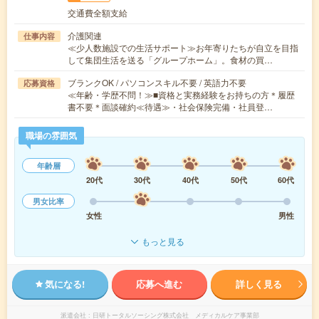
交通費全額支給
介護関連
仕事内容
≪少人数施設での生活サポート≫お年寄りたちが自立を目指
して集団生活を送る「グループホーム」。食材の買…
ブランクOK / パソコンスキル不要 / 英語力不要
応募資格
≪年齢・学歴不問！≫■資格と実務経験をお持ちの方＊履歴
書不要＊面談確約≪待遇≫・社会保険完備・社員登…
職場の雰囲気
年齢層
20代
30代
40代
50代
60代
男女比率
女性
男性
もっと見る
気になる!
応募へ進む
詳しく見る
派遣会社
日研トータルソーシング株式会社 メディカルケア事業部