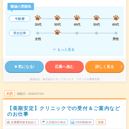
職場の雰囲気
年齢層
20代
30代
40代
50代
60代
男女比率
女性
男性
もっと見る
気になる!
応募へ進む
詳しく見る
派遣会社
株式会社スタッフサービス メディカル事業本部
未読
掲載日
2026/07/23
【長期安定】クリニックでの受付＆ご案内など
のお仕事
交通費別途支給あり
土日祝日が休み
WEB登録OK
派遣