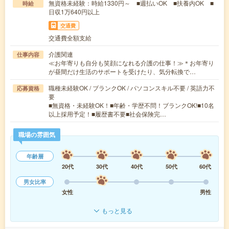
無資格未経験：時給1330円～ ■週払いOK ■扶養内OK ■
時給
日収1万640円以上
交通費
交通費全額支給
介護関連
仕事内容
≪お年寄りも自分も笑顔になれる介護の仕事！≫＊お年寄り
が昼間だけ生活のサポートを受けたり、気分転換で…
職種未経験OK / ブランクOK / パソコンスキル不要 / 英語力不
応募資格
要
■無資格・未経験OK！■年齢・学歴不問！ブランクOK!■10名
以上採用予定！■履歴書不要■社会保険完…
職場の雰囲気
年齢層
20代
30代
40代
50代
60代
男女比率
女性
男性
もっと見る