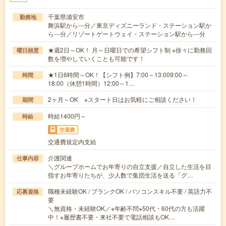
千葉県浦安市
勤務地
舞浜駅から---分／東京ディズニーランド・ステーション駅か
ら---分／リゾートゲートウェイ・ステーション駅から---分
★週2日～OK！ 月～日曜日での希望シフト制 ※徐々に勤務回
曜日頻度
数を増やしていくことも可能です！
★1日6時間～OK！【シフト例】7:00～13:009:00～
時間
18:00（休憩1時間）12:00～1…
2ヶ月～OK ※スタート日はお気軽にご相談ください！
期間
時給1400円～
時給
交通費
交通費規定内支給
介護関連
仕事内容
＼グループホームでお年寄りの自立支援／自立した生活を目
指すお年寄りたちが、少人数で集団生活を送る「グ…
職種未経験OK / ブランクOK / パソコンスキル不要 / 英語力不
応募資格
要
＼無資格・未経験OK／※年齢不問※50代・60代の方も活躍
中！※履歴書不要・来社不要で電話相談もOK…