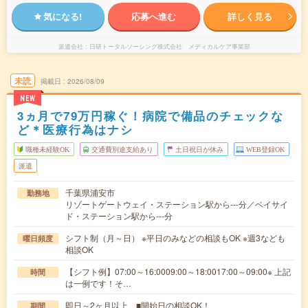
気になる!
応募へ進む
詳しく見る
派遣会社
日研トータルソーシング株式会社 メディカルケア事業部
未読
掲載日
2026/08/09
NEW
3ヵ月で79万円稼ぐ！病院で備品のチェックな
ど＊医療行為はナシ
職種未経験OK
交通費別途支給あり
土日祝日が休み
WEB登録OK
派遣
千葉県浦安市
勤務地
リゾートゲートウェイ・ステーション駅から---分／ベイサイ
ド・ステーション駅から---分
シフト制（月～日） ※平日のみなどの相談もOK ※週3なども
曜日頻度
相談OK
【シフト例】07:00～16:0009:00～18:0017:00～09:00※ 上記
時間
は一例です！そ…
即日～2ヶ月以上 ■開始日の相談OK！
期間