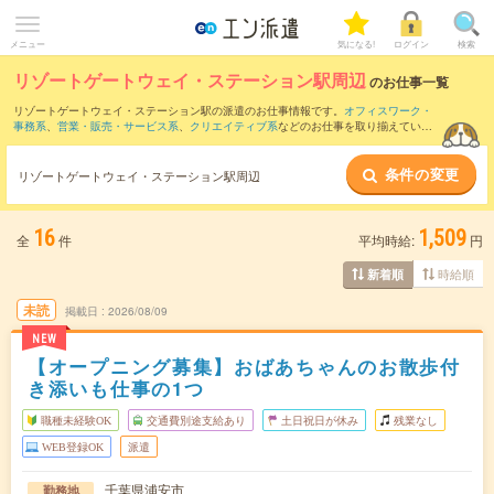
メニュー
気になる!
ログイン
検索
リゾートゲートウェイ・ステーション駅周辺
のお仕事一覧
リゾートゲートウェイ・ステーション駅の派遣のお仕事情報です。
オフィスワーク・
事務系
、
営業・販売・サービス系
、
クリエイティブ系
などのお仕事を取り揃えていま
す。さらに、
短期
・
単発
などの期間や、
職種未経験OK
などのこだわり条件で絞り込ん
でいただけます。
条件の変更
リゾートゲートウェイ・ステーション駅周辺
また、
東京駅
・
大手町(東京都)駅
・
新橋駅
・
有楽町駅
・
銀座駅
など近隣駅のお仕事もご
確認いただけます。
16
1,509
全
件
平均時給:
円
時給順
新着順
未読
掲載日
2026/08/09
NEW
【オープニング募集】おばあちゃんのお散歩付
き添いも仕事の1つ
職種未経験OK
交通費別途支給あり
土日祝日が休み
残業なし
WEB登録OK
派遣
千葉県浦安市
勤務地