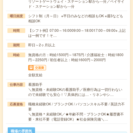
リゾートゲートウェイ・ステーション駅から---分／ベイサイ
ド・ステーション駅から---分
シフト制（月～日） ※平日のみなどの相談もOK ※週3なども
曜日頻度
相談OK
【シフト例】07:00～16:0009:00～18:0017:00～09:00※ 上記
時間
は一例です！そ…
即日～2ヶ月以上
期間
無資格の方：時給1500円～1875円 / 介護福祉士：時給1800
時給
円～2250円 / 初任者以上：時給1600円～2000円
交通費
全額支給
看護助手
仕事内容
＼無資格・未経験OKの看護助手／医療行為は一切行わない
ので未経験でも安心！▽具体的には…・リネンやシ…
職種未経験OK / ブランクOK / パソコンスキル不要 / 英語力不
応募資格
要
＼無資格＊未経験OK／★年齢不問・ブランクOK★履歴書不
要・来社不要（電話登録OK）★社会保険完備＼…
職場の雰囲気