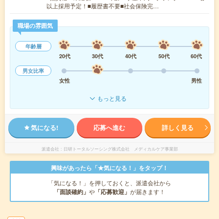
以上採用予定！■履歴書不要■社会保険完…
職場の雰囲気
年齢層
20代
30代
40代
50代
60代
男女比率
女性
男性
もっと見る
気になる!
応募へ進む
詳しく見る
派遣会社
日研トータルソーシング株式会社 メディカルケア事業部
興味があったら「★気になる！」をタップ！
「気になる！」を押しておくと、派遣会社から
「面談確約」
や
「応募歓迎」
が届きます！