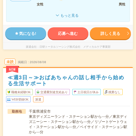
女性
男性
もっと見る
気になる!
応募へ進む
詳しく見る
派遣会社
日研トータルソーシング株式会社 メディカルケア事業部
未読
掲載日
2026/08/08
NEW
≪週3日～≫おばあちゃんの話し相手から始め
る生活サポート
職種未経験OK
交通費別途支給あり
土日祝日が休み
残業なし
WEB登録OK
派遣
千葉県浦安市
勤務地
東京ディズニーランド・ステーション駅から---分／東京ディ
ズニーシー・ステーション駅から---分／リゾートゲートウェ
イ・ステーション駅から---分／ベイサイド・ステーション駅
から---分