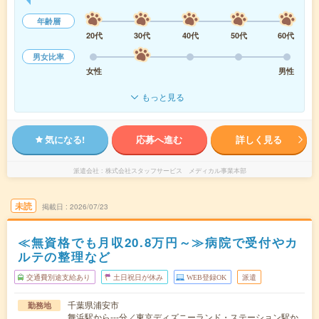
年齢層
20代
30代
40代
50代
60代
男女比率
女性
男性
もっと見る
気になる!
応募へ進む
詳しく見る
派遣会社
株式会社スタッフサービス メディカル事業本部
未読
掲載日
2026/07/23
≪無資格でも月収20.8万円～≫病院で受付やカ
ルテの整理など
交通費別途支給あり
土日祝日が休み
WEB登録OK
派遣
千葉県浦安市
勤務地
舞浜駅から---分／東京ディズニーランド・ステーション駅か