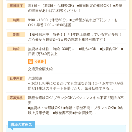
週3日～（週2日～も相談OK） ■曜日固定の相談OK！ ■希望
曜日頻度
の曜日があればご相談ください！
9:00～18:00（休憩60分）■ご希望があれば下記シフトも
時間
OK！早番 7:00～16:00遅番 …
【積極採用中！急募！】＊1年以上勤務している方が多数！
期間
ご応募から最短2～3日後の就業も相談可能です！
無資格未経験：時給1330円～ ■週払いOK ■扶養内OK ■
時給
日収1万640円以上
交通費
交通費全額支給
介護関連
仕事内容
≪お話し相手になるだけでも立派な介護！≫＊お年寄りが昼
間だけ生活のサポートを受けたり、気分転換できる…
職種未経験OK / ブランクOK / パソコンスキル不要 / 英語力不
応募資格
要
■無資格・未経験OK！■年齢・学歴不問！ブランクOK!■10名
以上採用予定！■履歴書不要■社会保険完…
職場の雰囲気