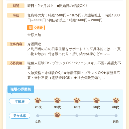
即日～2ヶ月以上 ■開始日の相談OK！
期間
無資格の方：時給1500円～1875円 / 介護福祉士：時給1800
時給
円～2250円 / 初任者以上：時給1600円～2000円
交通費
全額支給
介護関連
仕事内容
／利用者の方の日常生活をサポート！＼▽具体的には…・買
い物や散歩に付き添ったり・折り紙や体操などのレ…
職種未経験OK / ブランクOK / パソコンスキル不要 / 英語力不
応募資格
要
＼無資格＊未経験OK／★年齢不問・ブランクOK★履歴書不
要・来社不要（電話登録OK）★社会保険完備＼…
職場の雰囲気
年齢層
20代
30代
40代
50代
60代
男女比率
女性
男性