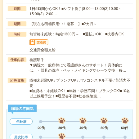
1日5時間からOK！■シフト例(1)8:00～13:00(2)10:00～
時間
15:00(3)12:00…
【現在も積極採用中！急募！】■2カ月～
期間
無資格未経験：時給1300円～ ■週払いOK ■扶養内OK
時給
交通費
交通費全額支給
看護助手
仕事内容
▼病院の一般病棟にて看護師さんのサポート！具体的に
は、・器具の洗浄・ベットメイキングやシーツ交換・移…
職種未経験OK / ブランクOK / パソコンスキル不要 / 英語力不
応募資格
要
■無資格・未経験OK！■年齢・学歴不問！ブランクOK!■10名
以上採用予定！■履歴書不要■社会保険完…
職場の雰囲気
年齢層
20代
30代
40代
50代
60代
男女比率