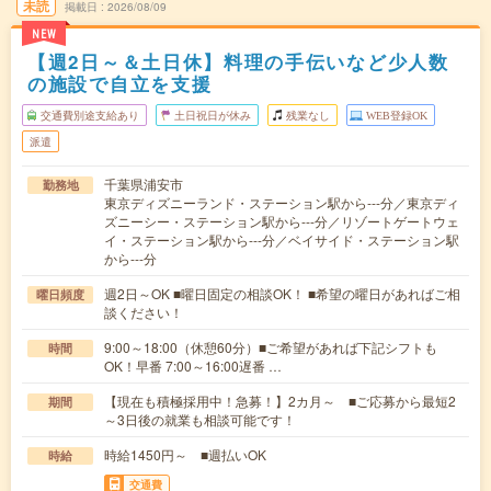
未読
掲載日
2026/08/09
NEW
【週2日～＆土日休】料理の手伝いなど少人数
の施設で自立を支援
交通費別途支給あり
土日祝日が休み
残業なし
WEB登録OK
派遣
千葉県浦安市
勤務地
東京ディズニーランド・ステーション駅から---分／東京ディ
ズニーシー・ステーション駅から---分／リゾートゲートウェ
イ・ステーション駅から---分／ベイサイド・ステーション駅
から---分
週2日～OK ■曜日固定の相談OK！ ■希望の曜日があればご相
曜日頻度
談ください！
9:00～18:00（休憩60分）■ご希望があれば下記シフトも
時間
OK！早番 7:00～16:00遅番 …
【現在も積極採用中！急募！】2カ月～ ■ご応募から最短2
期間
～3日後の就業も相談可能です！
時給1450円～ ■週払いOK
時給
交通費