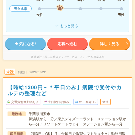
男女比率
女性
男性
もっと見る
気になる!
応募へ進む
詳しく見る
派遣会社
株式会社スタッフサービス メディカル事業本部
未読
掲載日
2026/07/22
【時給1300円～＊平日のみ】病院で受付やカ
ルテの整理など
交通費別途支給あり
土日祝日が休み
WEB登録OK
派遣
千葉県浦安市
勤務地
舞浜駅から---分／東京ディズニーランド・ステーション駅か
ら---分／リゾートゲートウェイ・ステーション駅から---分
【週3日～OK】月～金曜日で希望シフト制 ※徐々に勤務回数
曜日頻度