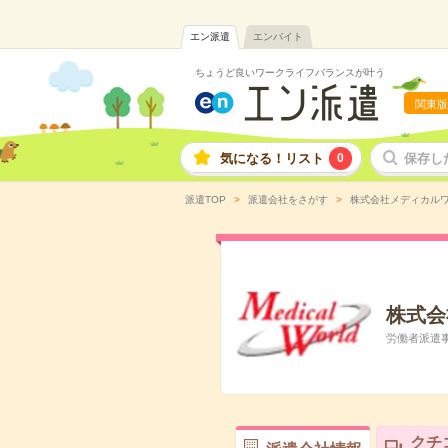
エン派遣
エンバイト
ちょうど良いワークライフバランスが叶う
関東版
気になる！リスト
0
保存し
派遣TOP
派遣会社をさがす
株式会社メディカル
株式会
労働者派遣事業
クチ