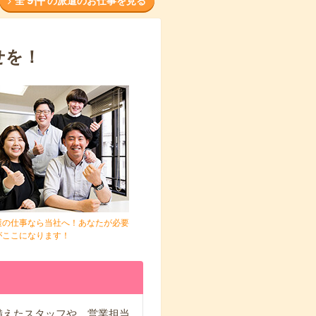
9件
全
の派遣のお仕事を見る
せを！
護の仕事なら当社へ！あなたが必要
がここになります！
備えたスタッフや、営業担当