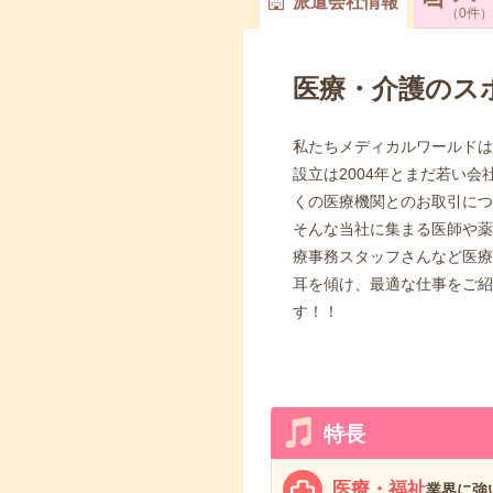
派遣会社情報
0
件
医療・介護のス
私たちメディカルワールドは
設立は2004年とまだ若い
くの医療機関とのお取引につ
そんな当社に集まる医師や薬
療事務スタッフさんなど医療
耳を傾け、最適な仕事をご紹
す！！
特長
医療・福祉
業界に強