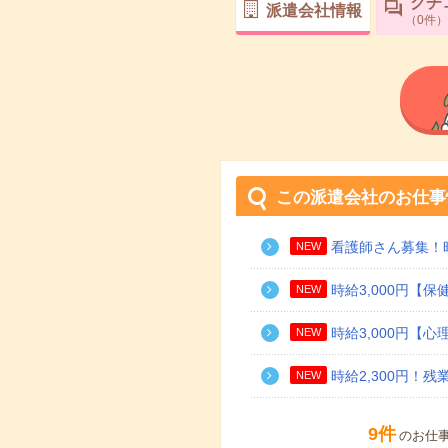
クチ
派遣会社情報
0
件
この派遣会社のお仕事
看護師さん募集！時
NEW
時給3,000円【
NEW
時給3,000円【
NEW
時給2,300円！
NEW
9件
のお仕