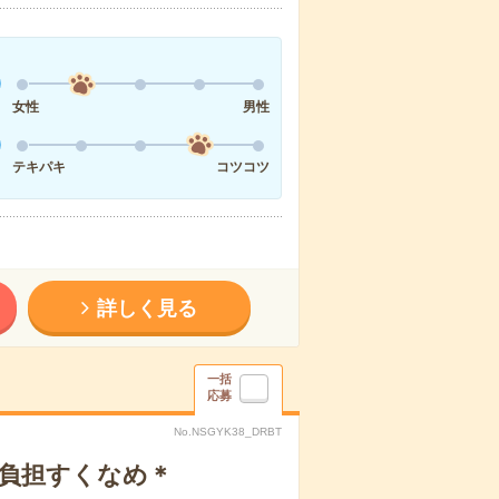
女性
男性
テキパキ
コツコツ
詳しく見る
一括
応募
No.NSGYK38_DRBT
ら負担すくなめ＊