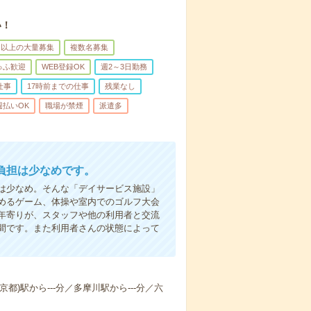
い！
名以上の大量募集
複数名募集
ゅふ歓迎
WEB登録OK
週2～3日勤務
仕事
17時前までの仕事
残業なし
週払いOK
職場が禁煙
派遣多
負担は少なめです。
は少なめ。そんな「デイサービス施設」
めるゲーム、体操や室内でのゴルフ大会
年寄りが、スタッフや他の利用者と交流
間です。また利用者さんの状態によって
京都)駅から---分／多摩川駅から---分／六