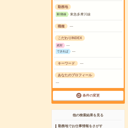
勤務地
東急多摩川線
駅/路線
職種
---
こだわりINDEX
---
絶対
---
できれば
キーワード
---
あなたのプロフィール
---
条件の変更
他の検索結果を見る
勤務地でお仕事情報をさがす