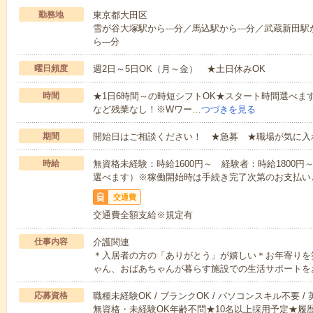
勤務地
東京都大田区
雪が谷大塚駅から---分／馬込駅から---分／武蔵新田駅か
ら---分
曜日頻度
週2日～5日OK（月～金） ★土日休みOK
時間
★1日6時間～の時短シフトOK★スタート時間選べます！7:00～1
など残業なし！※Wワー…
つづきを見る
期間
開始日はご相談ください！ ★急募 ★職場が気に入
時給
無資格未経験：時給1600円～ 経験者：時給1800
選べます）※稼働開始時は手続き完了次第のお支払い
交通費
交通費全額支給※規定有
仕事内容
介護関連
＊入居者の方の「ありがとう」が嬉しい＊お年寄りを
ゃん、おばあちゃんが暮らす施設での生活サポートを
応募資格
職種未経験OK / ブランクOK / パソコンスキル不要 /
無資格・未経験OK年齢不問★10名以上採用予定★履