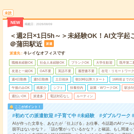
未読
NEW
掲載日
2026/08/09
＜週2日×1日5h～＞未経験OK！AI文字
＠蒲田駅近
派遣
キレイなオフィスです
派遣先
職種未経験OK
社会人未経験OK
ブランクOK
大学生歓迎
既卒第二
友達と一緒OK
OA不要
英語不要
履歴書不要
在宅・リモートワー
週4日勤務
週5日勤務
土日祝休
朝10時以降スタート
16時前までの
午後のみOK
残業少
シフト
扶養控内
副業・WワークOK
駅歩5
週払いOK
派遣多
電話対応なし
ルーティン
ここがポイント！
#初めての派遣歓迎 #子育て中 #未経験 #ダブルワーク
AIが作った文章を、あなたが「仕上げる」お仕事。今話題のAIツー
脱字はないかな？」「話が繋がっているかな？」と確認。もし間違っ