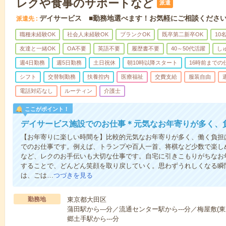
レクや食事のサポートなど
派遣
デイサービス ■勤務地選べます！お気軽にご相談くださ
派遣先
職種未経験OK
社会人未経験OK
ブランクOK
既卒第二新卒OK
10
友達と一緒OK
OA不要
英語不要
履歴書不要
40～50代活躍
し
週4日勤務
週5日勤務
土日祝休
朝10時以降スタート
16時前までの
シフト
交替制勤務
扶養控内
医療福祉
交費支給
服装自由
電話対応なし
ルーティン
介護士
ここがポイント！
デイサービス施設でのお仕事＊元気なお年寄りが多く、
【お年寄りに楽しい時間を】比較的元気なお年寄りが多く、働く負担
でのお仕事です。例えば、トランプや百人一首、将棋など少数で楽し
など、レクのお手伝いも大切な仕事です。自宅に引きこもりがちなお
することで、どんどん笑顔を取り戻していく。思わずうれしくなる瞬
は、ごは…
つづきを見る
勤務地
東京都大田区
蒲田駅から---分／流通センター駅から---分／梅屋敷(東
郷土手駅から---分