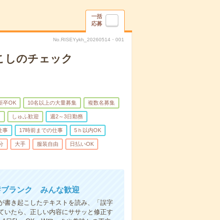
一括
応募
No.RISEYykh_20260514・001
起こしのチェック
新卒OK
10名以上の大量募集
複数名募集
ク
しゅふ歓迎
週2～3日勤務
仕事
17時前までの仕事
5ｈ以内OK
分
大手
服装自由
日払いOK
 #ブランク みんな歓迎
ルが書き起こしたテキストを読み、「誤字
ていたら、正しい内容にササッと修正す