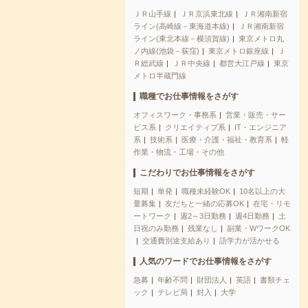
ＪＲ山手線
ＪＲ京浜東北線
ＪＲ湘南新宿
ライン(高崎線－東海道本線)
ＪＲ湘南新宿
ライン(東北本線－横須賀線)
東京メトロ丸
ノ内線(池袋－荻窪)
東京メトロ銀座線
Ｊ
Ｒ総武線
ＪＲ中央線
都営大江戸線
東京
メトロ半蔵門線
職種でお仕事情報をさがす
オフィスワーク・事務系
営業・販売・サー
ビス系
クリエイティブ系
IT・エンジニア
系
技術系
医療・介護・福祉・教育系
軽
作業・物流・工場・その他
こだわりでお仕事情報をさがす
短期
単発
職種未経験OK
10名以上の大
量募集
友だちと一緒の応募OK
在宅・リモ
ートワーク
週2～3日勤務
週4日勤務
土
日祝のみ勤務
残業なし
副業・WワークOK
交通費別途支給あり
語学力が活かせる
人気のワードでお仕事情報をさがす
急募
年齢不問
財団法人
英語
書類チェ
ック
テレビ局
封入
大学