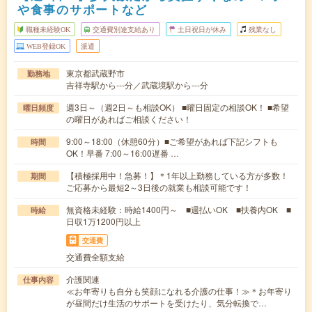
や食事のサポートなど
職種未経験OK
交通費別途支給あり
土日祝日が休み
残業なし
WEB登録OK
派遣
東京都武蔵野市
勤務地
吉祥寺駅から---分／武蔵境駅から---分
週3日～（週2日～も相談OK） ■曜日固定の相談OK！ ■希望
曜日頻度
の曜日があればご相談ください！
9:00～18:00（休憩60分）■ご希望があれば下記シフトも
時間
OK！早番 7:00～16:00遅番 …
【積極採用中！急募！】＊1年以上勤務している方が多数！
期間
ご応募から最短2～3日後の就業も相談可能です！
無資格未経験：時給1400円～ ■週払いOK ■扶養内OK ■
時給
日収1万1200円以上
交通費
交通費全額支給
介護関連
仕事内容
≪お年寄りも自分も笑顔になれる介護の仕事！≫＊お年寄り
が昼間だけ生活のサポートを受けたり、気分転換で…