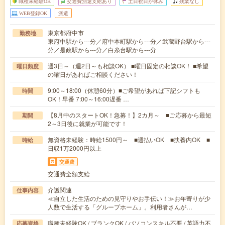
職種未経験OK
交通費別途支給あり
土日祝日が休み
残業なし
WEB登録OK
派遣
東京都府中市
勤務地
東府中駅から---分／府中本町駅から---分／武蔵野台駅から---
分／是政駅から---分／白糸台駅から---分
週3日～（週2日～も相談OK） ■曜日固定の相談OK！ ■希望
曜日頻度
の曜日があればご相談ください！
9:00～18:00（休憩60分）■ご希望があれば下記シフトも
時間
OK！早番 7:00～16:00遅番 …
【8月中のスタートOK！急募！】2カ月～ ■ご応募から最短
期間
2～3日後に就業が可能です！
無資格未経験：時給1500円～ ■週払いOK ■扶養内OK ■
時給
日収1万2000円以上
交通費
交通費全額支給
介護関連
仕事内容
≪自立した生活のための見守りやお手伝い！≫お年寄りが少
人数で生活する「グループホーム」。利用者さんが…
職種未経験OK / ブランクOK / パソコンスキル不要 / 英語力不
応募資格