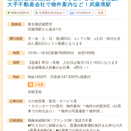
大手不動産会社で物件案内など！武蔵境駅
職種未経験OK
交通費別途支給あり
WEB登録OK
派遣
東京都武蔵野市
勤務地
武蔵境駅から徒歩1分
月～金・土・日・祝(週5日) ※シフト制 ※土日・祝日を含
曜日頻度
めた週5日のシフト勤務となります
10:00～18:30(実働7時間30分 休憩1時間)
時間
【急募】即日～長期 入社日は毎月1日と16日になります
期間
社会保険加入対象のお仕事 ※即日～！
時給1650円 月収例 247,500円+残業代
時給
交通費
全額支給
その他営業・販売・サービス系
仕事内容
＊カウンターでの受付、物件案内 ＊物件の内覧対応（社用
車での外出あり） ＊物件の写真撮影＊物件情…
職種未経験OK / ブランクOK / 英語力不要
応募資格
■PC入力のご経験があり、普通自動車運転免許をお持ちの方
※業界未経験OK！■社用車での外出があるため…