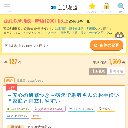
メニュー
気になる!
ログイン
検索
西武多摩川線
×
時給1200円以上
のお仕事一覧
西武多摩川線の派遣のお仕事情報です。
武蔵境駅
、
新小金井駅
、
多磨駅
などの駅をチ
ェックしてみてください。
オフィスワーク・事務系
、
営業・販売・サービス系
、
クリ
エイティブ系
などのお仕事を取り揃えています。さらに、
短期
・
単発
などの期間や、
職種未経験OK
などのこだわり条件で絞り込んでいただけます。
条件の変更
西武多摩川線 / 時給1200円以上
127
1,669
全
件
平均時給:
円
時給順
新着順
未読
掲載日
2026/08/08
NEW
～安心の研修つき～病院で患者さんのお手伝い
＊家庭と両立しやすい
職種未経験OK
交通費別途支給あり
土日祝日が休み
残業なし
WEB登録OK
派遣
東京都武蔵野市
勤務地