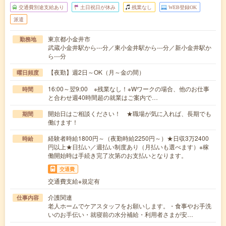
交通費別途支給あり
土日祝日が休み
残業なし
WEB登録OK
派遣
東京都小金井市
勤務地
武蔵小金井駅から---分／東小金井駅から---分／新小金井駅か
ら---分
【夜勤】週2日～OK（月～金の間）
曜日頻度
16:00～翌9:00 ※残業なし！※Wワークの場合、他のお仕事
時間
と合わせ週40時間超の就業はご案内で…
開始日はご相談ください！ ★職場が気に入れば、長期でも
期間
働けます！
経験者時給1800円～（夜勤時給2250円～）★日収3万2400
時給
円以上★日払い／週払い制度あり（月払いも選べます）※稼
働開始時は手続き完了次第のお支払いとなります。
交通費
交通費支給※規定有
介護関連
仕事内容
老人ホームでケアスタッフをお願いします。・食事やお手洗
いのお手伝い・就寝前の水分補給・利用者さまが安…