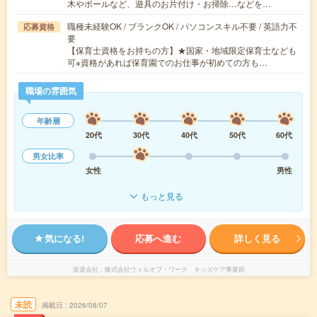
木やボールなど、遊具のお片付け・お掃除…などを…
職種未経験OK / ブランクOK / パソコンスキル不要 / 英語力不
応募資格
要
【保育士資格をお持ちの方】★国家・地域限定保育士なども
可※資格があれば保育園でのお仕事が初めての方も…
職場の雰囲気
年齢層
20代
30代
40代
50代
60代
男女比率
女性
男性
もっと見る
気になる!
応募へ進む
詳しく見る
派遣会社
株式会社ウィルオブ・ワーク キッズケア事業部
未読
掲載日
2026/08/07