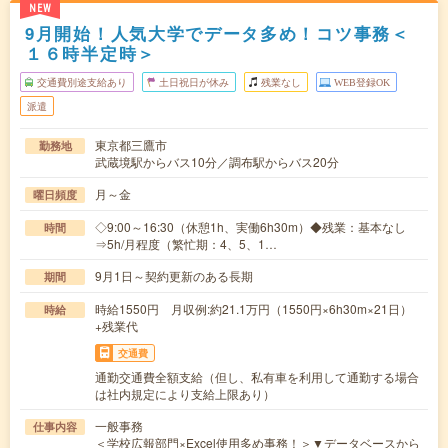
NEW
9月開始！人気大学でデータ多め！コツ事務＜
１６時半定時＞
交通費別途支給あり
土日祝日が休み
残業なし
WEB登録OK
派遣
東京都三鷹市
勤務地
武蔵境駅からバス10分／調布駅からバス20分
月～金
曜日頻度
◇9:00～16:30（休憩1h、実働6h30m）◆残業：基本なし
時間
⇒5h/月程度（繁忙期：4、5、1…
9月1日～契約更新のある長期
期間
時給1550円 月収例:約21.1万円（1550円×6h30m×21日）
時給
+残業代
交通費
通勤交通費全額支給（但し、私有車を利用して通勤する場合
は社内規定により支給上限あり）
一般事務
仕事内容
＜学校広報部門×Excel使用多め事務！＞▼データベースから