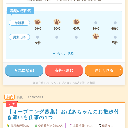
職場の雰囲気
年齢層
20代
30代
40代
50代
60代
男女比率
女性
男性
もっと見る
気になる!
応募へ進む
詳しく見る
派遣会社
パーソルテンプスタッフ株式会社 首都圏
未読
掲載日
2026/08/07
NEW
【オープニング募集】おばあちゃんのお散歩付
き添いも仕事の1つ
職種未経験OK
交通費別途支給あり
土日祝日が休み
残業なし