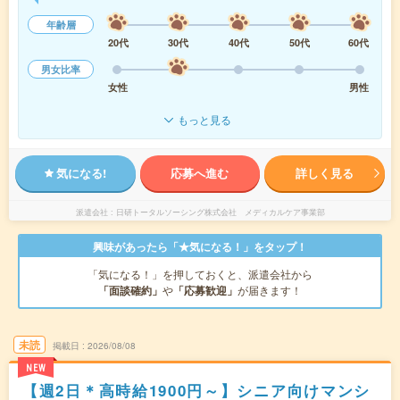
年齢層
20代
30代
40代
50代
60代
男女比率
女性
男性
もっと見る
気になる!
応募へ進む
詳しく見る
派遣会社
日研トータルソーシング株式会社 メディカルケア事業部
興味があったら「★気になる！」をタップ！
「気になる！」を押しておくと、派遣会社から
「面談確約」
や
「応募歓迎」
が届きます！
未読
掲載日
2026/08/08
NEW
【週2日＊高時給1900円～】シニア向けマンシ