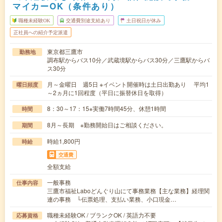
マイカーOK（条件あり）
職種未経験OK
交通費別途支給あり
土日祝日が休み
正社員への紹介予定派遣
東京都三鷹市
勤務地
調布駅からバス10分／武蔵境駅からバス30分／三鷹駅からバ
ス30分
月～金曜日 週5日 ※イベント開催時は土日出勤あり 平均1
曜日頻度
～2ヵ月に1回程度（平日に振替休日を取得）
8：30～17：15※実働7時間45分、休憩1時間
時間
8月～長期 ※勤務開始日はご相談ください。
期間
時給1,800円
時給
交通費
全額支給
一般事務
仕事内容
三鷹市福祉Laboどんぐり山にて事務業務【主な業務】経理関
連の事務 └伝票処理、支払い業務、小口現金…
職種未経験OK / ブランクOK / 英語力不要
応募資格