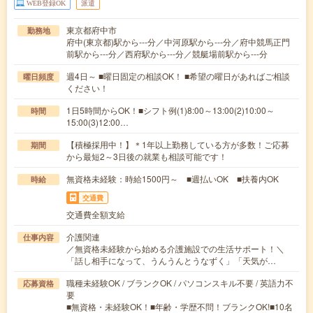
WEB登録OK
派遣
東京都府中市
勤務地
府中(東京都)駅から---分／中河原駅から---分／府中競馬正門
前駅から---分／西府駅から---分／競艇場前駅から---分
週4日～ ■曜日固定の相談OK！ ■希望の曜日があればご相談
曜日頻度
ください！
1日5時間からOK！■シフト例(1)8:00～13:00(2)10:00～
時間
15:00(3)12:00…
【積極採用中！】＊1年以上勤務している方が多数！ご応募
期間
から最短2～3日後の就業も相談可能です！
無資格未経験：時給1500円～ ■週払いOK ■扶養内OK
時給
交通費
交通費全額支給
介護関連
仕事内容
／無資格未経験から始める介護施設での生活サポート！＼
「話し相手になって、うんうんとうなずく」「天気が…
職種未経験OK / ブランクOK / パソコンスキル不要 / 英語力不
応募資格
要
■無資格・未経験OK！■年齢・学歴不問！ブランクOK!■10名