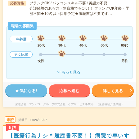
ブランクOK / パソコンスキル不要 / 英語力不要
応募資格
介護経験のある方（無資格でもOK！）ブランクOK年齢・学
歴不問★10名以上採用予定★履歴書は不要です…
職場の雰囲気
年齢層
20代
30代
40代
50代
60代
男女比率
女性
男性
もっと見る
気になる!
応募へ進む
詳しく見る
派遣会社
マンパワーグループ株式会社 ケアサービス事業部 （医療福祉介護関連）
未読
掲載日
2026/08/07
NEW
【医療行為ナシ＊履歴書不要！】病院で車いす