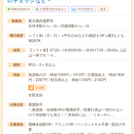
のチェックなど＊
職種未経験OK
交通費別途支給あり
WEB登録OK
派遣
東京都武蔵野市
勤務地
吉祥寺駅から---分／武蔵境駅から---分
シフト制（月～日） ※平日のみなどの相談もOK ※週3なども
曜日頻度
相談OK
【シフト例】07:00～16:0009:00～18:0017:00～09:00※ 上記
時間
は一例です！そ…
即日～2ヶ月以上
期間
無資格の方：時給1530円～1912円 / 介護福祉士：時給1830
時給
円～2287円 / 初任者以上：時給1730円～2162円
交通費
全額支給
看護助手
仕事内容
＼無資格・未経験OKの看護助手／医療行為は一切行わない
ので未経験でも安心！▽具体的には…・リネンやシ…
職種未経験OK / ブランクOK / パソコンスキル不要 / 英語力不
応募資格
要