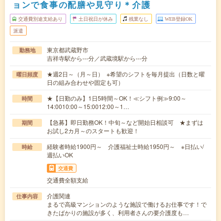
ョンで食事の配膳や見守り＊介護
交通費別途支給あり
土日祝日が休み
残業なし
WEB登録OK
派遣
東京都武蔵野市
勤務地
吉祥寺駅から---分／武蔵境駅から---分
★週2日～（月～日） ※希望のシフトを毎月提出（日数と曜
曜日頻度
日の組み合わせや固定も可）
★【日勤のみ】1日5時間～OK！≪シフト例≫9:00～
時間
14:0010:00～15:0012:00～1…
【急募】即日勤務OK！中旬～など開始日相談可 ★まずは
期間
お試し2カ月～のスタートも歓迎！
経験者時給1900円～ 介護福祉士時給1950円～ ※日払い/
時給
週払いOK
交通費
交通費全額支給
介護関連
仕事内容
まるで高級マンションのような施設で働けるお仕事です！で
きたばかりの施設が多く、利用者さんの要介護度も…