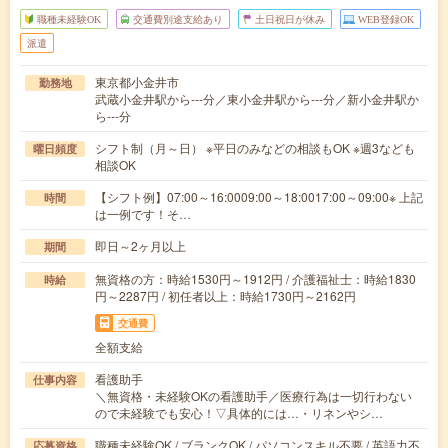
職種未経験OK
交通費別途支給あり
土日祝日が休み
WEB登録OK
派遣
東京都小金井市
勤務地
武蔵小金井駅から---分／東小金井駅から---分／新小金井駅か
ら---分
シフト制（月～日） ※平日のみなどの相談もOK ※週3なども
曜日頻度
相談OK
【シフト例】07:00～16:0009:00～18:0017:00～09:00※ 上記
時間
は一例です！そ…
即日～2ヶ月以上
期間
無資格の方：時給1530円～1912円 / 介護福祉士：時給1830
時給
円～2287円 / 初任者以上：時給1730円～2162円
交通費
全額支給
看護助手
仕事内容
＼無資格・未経験OKの看護助手／医療行為は一切行わない
ので未経験でも安心！▽具体的には…・リネンやシ…
職種未経験OK / ブランクOK / パソコンスキル不要 / 英語力不
応募資格