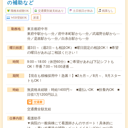
の補助など
職種未経験OK
交通費別途支給あり
土日祝日が休み
残業なし
WEB登録OK
派遣
東京都府中市
勤務地
東府中駅から---分／府中本町駅から---分／武蔵野台駅から---
分／是政駅から---分／白糸台駅から---分
週3日～（週2日～も相談OK） ■曜日固定の相談OK！ ■希望
曜日頻度
の曜日があればご相談ください！
9:00～18:00（休憩60分）■ご希望があれば下記シフトも
時間
OK！早番 7:00～16:00遅番 …
【現在も積極採用中！急募！】■2カ月～／8月～、9月スター
期間
トもOK！
無資格未経験：時給1400円～ ■週払いOK ■扶養内OK ■
時給
日収1万1200円以上
交通費
交通費全額支給
看護助手
仕事内容
▼病院の一般病棟にて看護師さんのサポート！具体的に
は、・車いす搬送の補助・ベットメイキングやシーツ交…