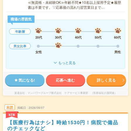
≪無資格・未経験OK≫年齢不問★10名以上採用予定★履歴
書は不要です。▽応募後の流れ1)翌営業日まで…
職場の雰囲気
年齢層
20代
30代
40代
50代
60代
男女比率
女性
男性
もっと見る
気になる!
応募へ進む
詳しく見る
派遣会社
マンパワーグループ株式会社 ケアサービス事業部 （医療福祉介護関連）
未読
掲載日
2026/08/07
NEW
【医療行為はナシ】時給1530円！病院で備品
のチェックなど