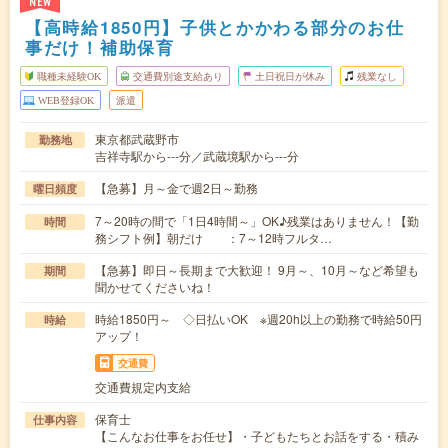
NEW
【高時給1850円】子供とかかわる部分のお仕
事だけ！補助保育
職種未経験OK
交通費別途支給あり
土日祝日が休み
残業なし
WEB登録OK
派遣
東京都武蔵野市
勤務地
吉祥寺駅から---分／武蔵境駅から---分
【急募】月～金で週2日～勤務
曜日頻度
7～20時の間で「1日4時間～」OK♪残業はありません！【勤
時間
務シフト例】朝だけ ：7～12時フルタ…
【急募】即日～長期まで大歓迎！ 9月～、10月～など希望も
期間
聞かせてくださいね！
時給1850円～ ◇日払いOK ※週20h以上の勤務で時給50円
時給
アップ！
交通費
交通費規定内支給
保育士
仕事内容
【こんなお仕事をお任せ】・子どもたちとお話をする・積み