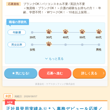
ブランクOK / パソコンスキル不要 / 英語力不要
応募資格
＜無資格・ブランクOK！＞介護の経験をお持ちの方！・年
齢、学歴不問！・WワークOK！・10名以上採用…
職場の雰囲気
年齢層
20代
30代
40代
50代
60代
男女比率
女性
男性
もっと見る
気になる!
応募へ進む
詳しく見る
派遣会社
ケアスタッフィング株式会社
未読
掲載日
2026/08/07
NEW
正社員登用実績あり＊＼事務デビューを応援／