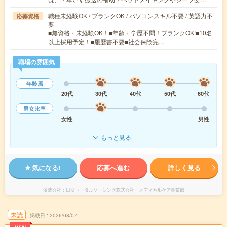
職種未経験OK / ブランクOK / パソコンスキル不要 / 英語力不
応募資格
要
■無資格・未経験OK！■年齢・学歴不問！ブランクOK!■10名
以上採用予定！■履歴書不要■社会保険完…
職場の雰囲気
年齢層
20代
30代
40代
50代
60代
男女比率
女性
男性
もっと見る
気になる!
応募へ進む
詳しく見る
派遣会社
日研トータルソーシング株式会社 メディカルケア事業部
未読
掲載日
2026/08/07