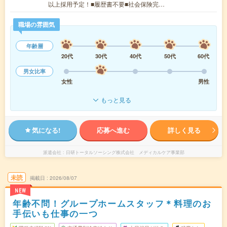
以上採用予定！■履歴書不要■社会保険完…
職場の雰囲気
年齢層
20代
30代
40代
50代
60代
男女比率
女性
男性
もっと見る
気になる!
応募へ進む
詳しく見る
派遣会社
日研トータルソーシング株式会社 メディカルケア事業部
未読
掲載日
2026/08/07
NEW
年齢不問！グループホームスタッフ＊料理のお
手伝いも仕事の一つ