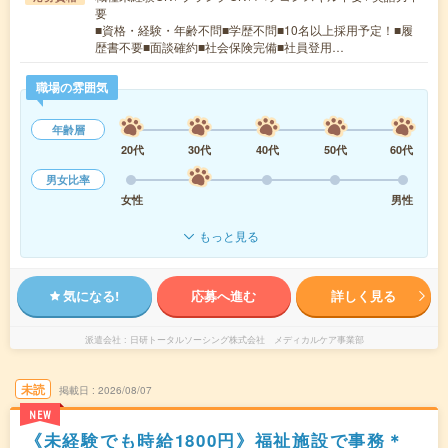
要
■資格・経験・年齢不問■学歴不問■10名以上採用予定！■履
歴書不要■面談確約■社会保険完備■社員登用…
職場の雰囲気
年齢層
20代
30代
40代
50代
60代
男女比率
女性
男性
もっと見る
気になる!
応募へ進む
詳しく見る
派遣会社
日研トータルソーシング株式会社 メディカルケア事業部
未読
掲載日
2026/08/07
NEW
《未経験でも時給1800円》福祉施設で事務＊