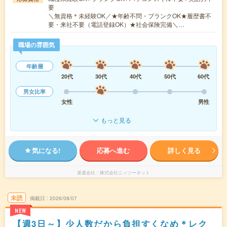
要
＼無資格＊未経験OK／★年齢不問・ブランクOK★履歴書不
要・来社不要（電話登録OK）★社会保険完備＼…
職場の雰囲気
年齢層
20代
30代
40代
50代
60代
男女比率
女性
男性
もっと見る
気になる!
応募へ進む
詳しく見る
派遣会社
株式会社ニッソーネット
未読
掲載日
2026/08/07
NEW
【週3日～】少人数だから負担すくなめ＊レク