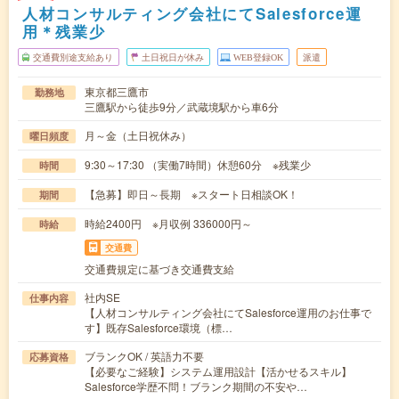
人材コンサルティング会社にてSalesforce運
用＊残業少
交通費別途支給あり
土日祝日が休み
WEB登録OK
派遣
東京都三鷹市
勤務地
三鷹駅から徒歩9分／武蔵境駅から車6分
月～金（土日祝休み）
曜日頻度
9:30～17:30 （実働7時間）休憩60分 ※残業少
時間
【急募】即日～長期 ※スタート日相談OK！
期間
時給2400円 ※月収例 336000円～
時給
交通費
交通費規定に基づき交通費支給
社内SE
仕事内容
【人材コンサルティング会社にてSalesforce運用のお仕事で
す】既存Salesforce環境（標…
ブランクOK / 英語力不要
応募資格
【必要なご経験】システム運用設計【活かせるスキル】
Salesforce学歴不問！ブランク期間の不安や…