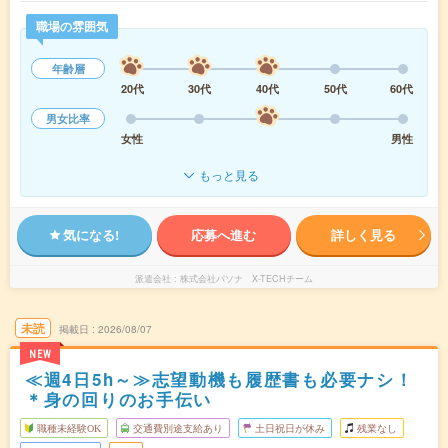
職場の雰囲気
年齢層
20代
30代
40代
50代
60代
男女比率
女性
男性
もっと見る
気になる!
応募へ進む
詳しく見る
派遣会社
株式会社パソナ X-TECHチーム
未読
掲載日
2026/08/07
NEW
≪週4日5h～≫志望動機も履歴書も必要ナシ！
＊身の回りのお手伝い
職種未経験OK
交通費別途支給あり
土日祝日が休み
残業なし