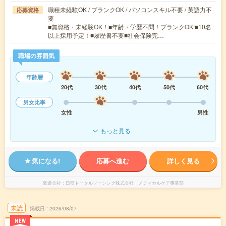
職種未経験OK / ブランクOK / パソコンスキル不要 / 英語力不
応募資格
要
■無資格・未経験OK！■年齢・学歴不問！ブランクOK!■10名
以上採用予定！■履歴書不要■社会保険完…
職場の雰囲気
年齢層
20代
30代
40代
50代
60代
男女比率
女性
男性
もっと見る
気になる!
応募へ進む
詳しく見る
派遣会社
日研トータルソーシング株式会社 メディカルケア事業部
未読
掲載日
2026/08/07
NEW