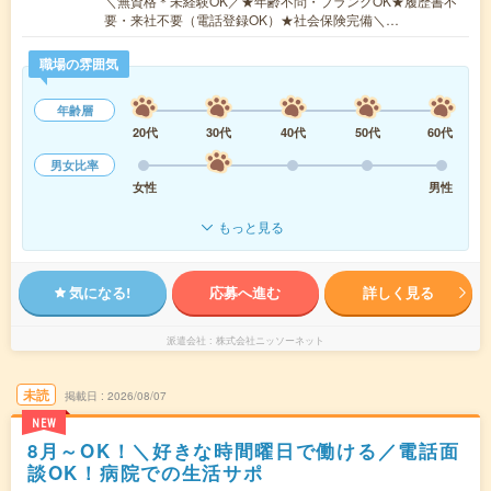
＼無資格＊未経験OK／★年齢不問・ブランクOK★履歴書不
要・来社不要（電話登録OK）★社会保険完備＼…
職場の雰囲気
年齢層
20代
30代
40代
50代
60代
男女比率
女性
男性
もっと見る
気になる!
応募へ進む
詳しく見る
派遣会社
株式会社ニッソーネット
未読
掲載日
2026/08/07
NEW
8月～OK！＼好きな時間曜日で働ける／電話面
談OK！病院での生活サポ