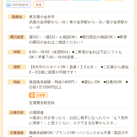
WEB登録OK
派遣
東京都小金井市
勤務地
武蔵小金井駅から---分／東小金井駅から---分／新小金井駅か
ら---分
週3日～（週2日～も相談OK） ■曜日固定の相談OK！ ■希望
曜日頻度
の曜日があればご相談ください！
9:00～18:00（休憩60分）■ご希望があれば下記シフトも
時間
OK！早番 7:00～16:00遅番 …
【8月中のスタートOK！急募！】2カ月～ ■ご応募から最短
期間
2～3日後に就業が可能です！
無資格未経験：時給1400円～ ■週払いOK ■扶養内OK ■
時給
日収1万1200円以上
交通費
交通費全額支給
介護関連
仕事内容
≪散歩に付き添ったり、お話し相手になったり≫「え？意外
に簡単！」と思うくらい、スグできる仕事からスタ…
職種未経験OK / ブランクOK / パソコンスキル不要 / 英語力不
応募資格