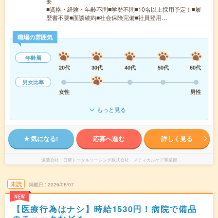
要
■資格・経験・年齢不問■学歴不問■10名以上採用予定！■履
歴書不要■面談確約■社会保険完備■社員登用…
職場の雰囲気
年齢層
20代
30代
40代
50代
60代
男女比率
女性
男性
もっと見る
気になる!
応募へ進む
詳しく見る
派遣会社
日研トータルソーシング株式会社 メディカルケア事業部
未読
掲載日
2026/08/07
NEW
【医療行為はナシ】時給1530円！病院で備品