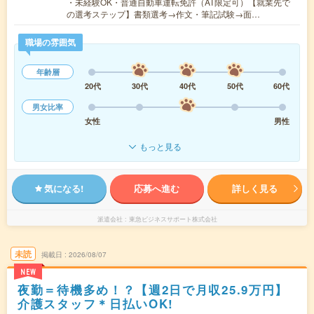
・未経験OK・普通自動車運転免許（AT限定可）【就業先で
の選考ステップ】書類選考→作文・筆記試験→面…
職場の雰囲気
年齢層
20代
30代
40代
50代
60代
男女比率
女性
男性
もっと見る
気になる!
応募へ進む
詳しく見る
派遣会社
東急ビジネスサポート株式会社
未読
掲載日
2026/08/07
NEW
夜勤＝待機多め！？【週2日で月収25.9万円】
介護スタッフ＊日払いOK!