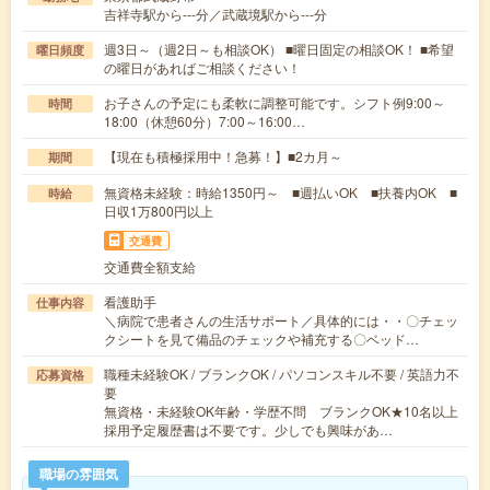
吉祥寺駅から---分／武蔵境駅から---分
週3日～（週2日～も相談OK） ■曜日固定の相談OK！ ■希望
曜日頻度
の曜日があればご相談ください！
お子さんの予定にも柔軟に調整可能です。シフト例9:00～
時間
18:00（休憩60分）7:00～16:00…
【現在も積極採用中！急募！】■2カ月～
期間
無資格未経験：時給1350円～ ■週払いOK ■扶養内OK ■
時給
日収1万800円以上
交通費
交通費全額支給
看護助手
仕事内容
＼病院で患者さんの生活サポート／具体的には・・〇チェッ
クシートを見て備品のチェックや補充する〇ベッド…
職種未経験OK / ブランクOK / パソコンスキル不要 / 英語力不
応募資格
要
無資格・未経験OK年齢・学歴不問 ブランクOK★10名以上
採用予定履歴書は不要です。少しでも興味があ…
職場の雰囲気