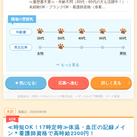
≪履歴書不要≫・年齢不問（50代・60代の方も活躍中！）・
未経験OK・ブランクOK・看護師資格（准看…
職場の雰囲気
年齢層
20代
30代
40代
50代
60代
男女比率
女性
男性
もっと見る
気になる!
応募へ進む
詳しく見る
派遣会社
日研トータルソーシング株式会社 メディカルケア事業部 ナース派遣
未読
掲載日
2026/08/08
NEW
≪時短OK！17時定時≫体温・血圧の記録メイ
ン＊看護師資格で高時給2300円！