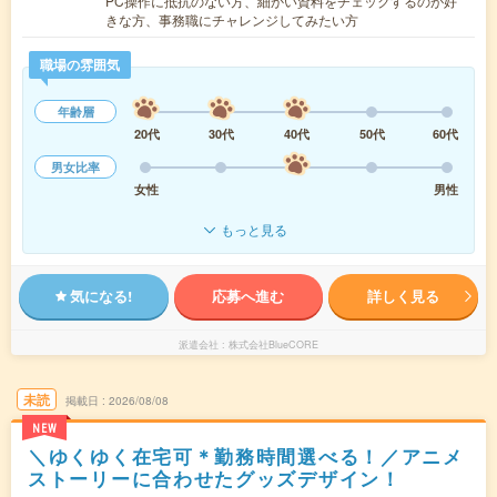
PC操作に抵抗のない方、細かい資料をチェックするのが好
きな方、事務職にチャレンジしてみたい方
職場の雰囲気
年齢層
20代
30代
40代
50代
60代
男女比率
女性
男性
もっと見る
気になる!
応募へ進む
詳しく見る
派遣会社
株式会社BlueCORE
未読
掲載日
2026/08/08
NEW
＼ゆくゆく在宅可＊勤務時間選べる！／アニメ
ストーリーに合わせたグッズデザイン！