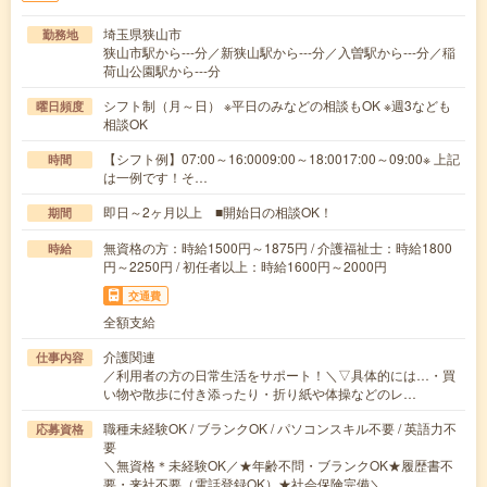
埼玉県狭山市
勤務地
狭山市駅から---分／新狭山駅から---分／入曽駅から---分／稲
荷山公園駅から---分
シフト制（月～日） ※平日のみなどの相談もOK ※週3なども
曜日頻度
相談OK
【シフト例】07:00～16:0009:00～18:0017:00～09:00※ 上記
時間
は一例です！そ…
即日～2ヶ月以上 ■開始日の相談OK！
期間
無資格の方：時給1500円～1875円 / 介護福祉士：時給1800
時給
円～2250円 / 初任者以上：時給1600円～2000円
交通費
全額支給
介護関連
仕事内容
／利用者の方の日常生活をサポート！＼▽具体的には…・買
い物や散歩に付き添ったり・折り紙や体操などのレ…
職種未経験OK / ブランクOK / パソコンスキル不要 / 英語力不
応募資格
要
＼無資格＊未経験OK／★年齢不問・ブランクOK★履歴書不
要・来社不要（電話登録OK）★社会保険完備＼…