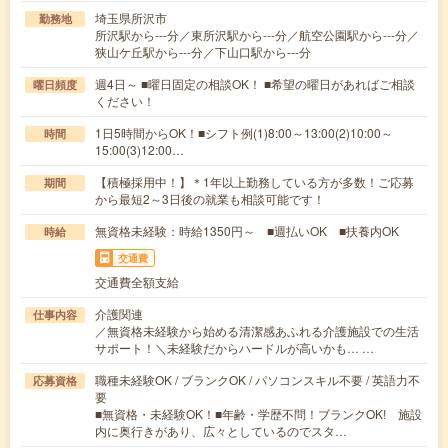
埼玉県所沢市
勤務地
所沢駅から---分／東所沢駅から---分／航空公園駅から---分／
狭山ケ丘駅から---分／下山口駅から---分
週4日～ ■曜日固定の相談OK！ ■希望の曜日があればご相談
曜日頻度
ください！
1日5時間からOK！■シフト例(1)8:00～13:00(2)10:00～
時間
15:00(3)12:00…
【積極採用中！】＊1年以上勤務している方が多数！ご応募
期間
から最短2～3日後の就業も相談可能です！
無資格未経験：時給1350円～ ■週払いOK ■扶養内OK
時給
交通費
交通費全額支給
介護関連
仕事内容
／無資格未経験から始める清潔感あふれる介護施設での生活
サポート！＼未経験だからハードルが高いかも… …
職種未経験OK / ブランクOK / パソコンスキル不要 / 英語力不
応募資格
要
■無資格・未経験OK！■年齢・学歴不問！ブランクOK! 施設
内に奥行きがあり、広々としているのでスタ…