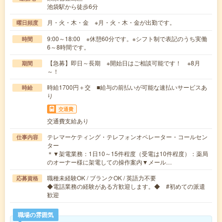
池袋駅から徒歩6分
月・火・木・金 ※月・火・木・金が出勤です。
曜日頻度
9:00～18:00 ※休憩60分です。※シフト制で表記のうち実働
時間
6～8時間です。
【急募】即日～長期 ※開始日はご相談可能です！ ※8月
期間
～！
時給1700円＋交 ■給与の前払いが可能な速払いサービスあ
時給
り
交通費
交通費支給あり
テレマーケティング・テレフォンオペレーター・コールセン
仕事内容
ター
＊▼架電業務：1日10～15件程度（受電は10件程度）：薬局
のオーナー様に架電しての操作案内▼メール…
職種未経験OK / ブランクOK / 英語力不要
応募資格
◆電話業務の経験がある方歓迎します。◆ #初めての派遣
歓迎
職場の雰囲気