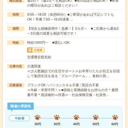
週3日～（週2日～も相談OK） ■曜日固定の相談OK！ ■希望
曜日頻度
の曜日があればご相談ください！
9:00～18:00（休憩60分）■ご希望があれば下記シフトも
時間
OK！早番 7:00～16:00遅番 …
【現在も積極採用中！急募！】2カ月～ ■ご応募から最短2
期間
～3日後の就業も相談可能です！
時給1600円～ ■週払いOK
時給
交通費
交通費全額支給
介護関連
仕事内容
≪少人数施設での生活サポート≫お年寄りたちが自立を目指
して集団生活を送る「グループホーム」。食材の買…
ブランクOK / パソコンスキル不要 / 英語力不要
応募資格
≪年齢・学歴不問！≫■資格と実務経験をお持ちの方＊履歴
書不要＊面談確約≪待遇≫・社会保険完備・社員登…
職場の雰囲気
年齢層
20代
30代
40代
50代
60代