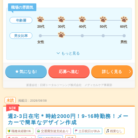
職場の雰囲気
年齢層
20代
30代
40代
50代
60代
男女比率
女性
男性
もっと見る
気になる!
応募へ進む
詳しく見る
派遣会社
日研トータルソーシング株式会社 メディカルケア事業部
未読
掲載日
2026/08/08
NEW
週2-3日在宅＊時給2000円！9-16時勤務！メー
カーで簡単なデザイン作成
職種未経験OK
交通費別途支給あり
土日祝日が休み
残業なし