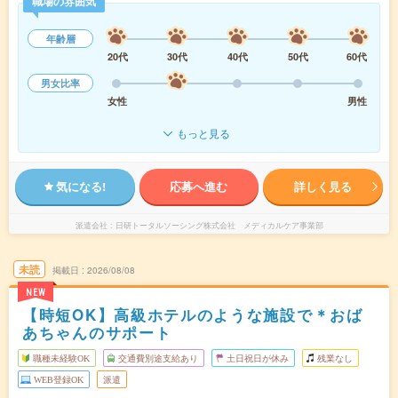
職場の雰囲気
年齢層
20代
30代
40代
50代
60代
男女比率
女性
男性
もっと見る
気になる!
応募へ進む
詳しく見る
派遣会社
日研トータルソーシング株式会社 メディカルケア事業部
未読
掲載日
2026/08/08
NEW
【時短OK】高級ホテルのような施設で＊おば
あちゃんのサポート
職種未経験OK
交通費別途支給あり
土日祝日が休み
残業なし
WEB登録OK
派遣