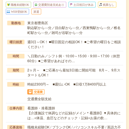
職種未経験OK
交通費別途支給あり
土日祝日が休み
残業なし
WEB登録OK
派遣
東京都豊島区
勤務地
駒込駅から---分／目白駅から---分／西巣鴨駅から---分／椎名
町駅から---分／雑司が谷駅から---分
週3日～OK！ ■曜日固定の相談OK！ ■ご希望の曜日をご相談
曜日頻度
ください！
＼日勤のみ／シフト例・10:00～15:00・9:00～17:00（休憩
時間
60分）■ご希望があればその…
2ヶ月～ ■ご応募から最短3日後に開始可能 8月～、9月ス
期間
タートもOK！
時給2300円～ ■週払いOK ■日収1万8400円以上
時給
交通費
交通費全額支給
看護師・准看護師
仕事内容
【介護施設で体調などの記録がメイン＊看護師】▼具体的に
は…○体温、血圧などのチェック・記録○お薬の飲…
職種未経験OK / ブランクOK / パソコンスキル不要 / 英語力不
応募資格