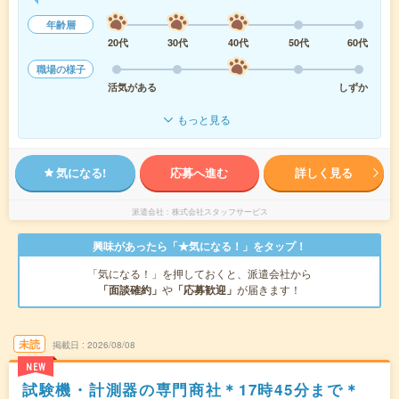
年齢層
20代
30代
40代
50代
60代
職場の様子
活気がある
しずか
もっと見る
気になる!
応募へ進む
詳しく見る
派遣会社
株式会社スタッフサービス
興味があったら「★気になる！」をタップ！
「気になる！」を押しておくと、派遣会社から
「面談確約」
や
「応募歓迎」
が届きます！
未読
掲載日
2026/08/08
NEW
試験機・計測器の専門商社＊17時45分まで＊