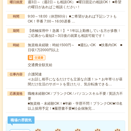
週3日～（週2日～も相談OK） ■曜日固定の相談OK！ ■希望
曜日頻度
の曜日があればご相談ください！
9:00～18:00（休憩60分）■ご希望があれば下記シフトも
時間
OK！早番 7:00～16:00遅番 …
【積極採用中！急募！】＊1年以上勤務している方が多数！
期間
ご応募から最短2～3日後の就業も相談可能です！
無資格未経験：時給1500円～ ■週払いOK ■扶養内OK ■
時給
日収1万2000円以上
交通費
交通費全額支給
介護関連
仕事内容
≪お話し相手になるだけでも立派な介護！≫＊お年寄りが昼
間だけ生活のサポートを受けたり、気分転換できる…
職種未経験OK / ブランクOK / パソコンスキル不要 / 英語力不
応募資格
要
■無資格・未経験OK！■年齢・学歴不問！ブランクOK!■10名
以上採用予定！■履歴書不要■社会保険完…
職場の雰囲気