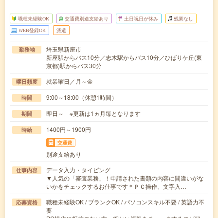
職種未経験OK
交通費別途支給あり
土日祝日が休み
残業なし
WEB登録OK
派遣
埼玉県新座市
勤務地
新座駅からバス10分／志木駅からバス10分／ひばりケ丘(東
京都)駅からバス30分
就業曜日／月～金
曜日頻度
9:00～18:00（休憩1時間）
時間
即日～ ※更新は1ヵ月毎となります
期間
1400円～1900円
時給
交通費
別途支給あり
データ入力・タイピング
仕事内容
▼人気の「審査業務」！申請された書類の内容に間違いがな
いかをチェックするお仕事です＊ＰＣ操作、文字入…
職種未経験OK / ブランクOK / パソコンスキル不要 / 英語力不
応募資格
要