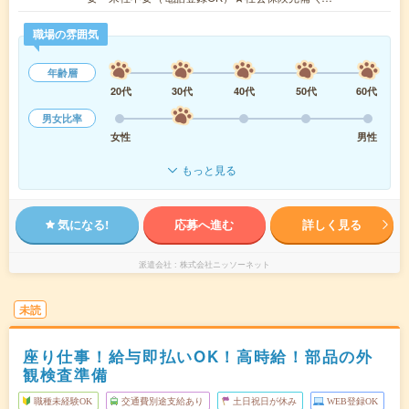
職場の雰囲気
年齢層
20代
30代
40代
50代
60代
男女比率
女性
男性
もっと見る
気になる!
応募へ進む
詳しく見る
派遣会社
株式会社ニッソーネット
未読
座り仕事！給与即払いOK！高時給！部品の外
観検査準備
職種未経験OK
交通費別途支給あり
土日祝日が休み
WEB登録OK