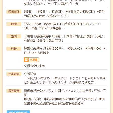
狭山ケ丘駅から---分／下山口駅から---分
週3日～（週2日～も相談OK） ■曜日固定の相談OK！ ■希望
曜日頻度
の曜日があればご相談ください！
9:00～18:00（休憩60分）■ご希望があれば下記シフトも
時間
OK！早番 7:00～16:00遅番 …
【現在も積極採用中！急募！】勤務1年以上が多数！応募か
期間
ら最短2～3日後に就業可能！
無資格未経験：時給1350円～ ■週払いOK ■扶養内OK ■
時給
日収1万800円以上
交通費
交通費全額支給
介護関連
仕事内容
【昼間だけの施設で、生活サポートなど】＊お年寄りが昼間
だけ生活のサポートを受けたり、気分転換できるデ…
職種未経験OK / ブランクOK / パソコンスキル不要 / 英語力不
応募資格
要
■資格・経験・年齢不問■学歴不問■10名以上採用予定！■履
歴書不要■面談確約■社会保険完備■社員登用…