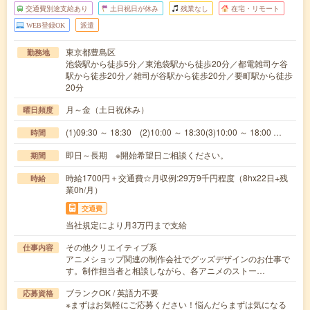
交通費別途支給あり
土日祝日が休み
残業なし
在宅・リモート
WEB登録OK
派遣
東京都豊島区
勤務地
池袋駅から徒歩5分／東池袋駅から徒歩20分／都電雑司ケ谷
駅から徒歩20分／雑司が谷駅から徒歩20分／要町駅から徒歩
20分
月～金（土日祝休み）
曜日頻度
(1)09:30 ～ 18:30 (2)10:00 ～ 18:30(3)10:00 ～ 18:00 …
時間
即日～長期 ※開始希望日ご相談ください。
期間
時給1700円＋交通費☆月収例:29万9千円程度（8hx22日+残
時給
業0h/月）
交通費
当社規定により月3万円まで支給
その他クリエイティブ系
仕事内容
アニメショップ関連の制作会社でグッズデザインのお仕事で
す。制作担当者と相談しながら、各アニメのストー…
ブランクOK / 英語力不要
応募資格
※まずはお気軽にご応募ください！悩んだらまずは気になる