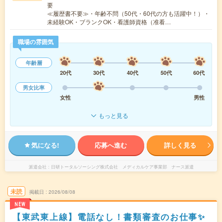
要
≪履歴書不要≫・年齢不問（50代・60代の方も活躍中！）・
未経験OK・ブランクOK・看護師資格（准看…
職場の雰囲気
年齢層
20代
30代
40代
50代
60代
男女比率
女性
男性
もっと見る
気になる!
応募へ進む
詳しく見る
派遣会社
日研トータルソーシング株式会社 メディカルケア事業部 ナース派遣
未読
掲載日
2026/08/08
NEW
【東武東上線】電話なし！書類審査のお仕事✨