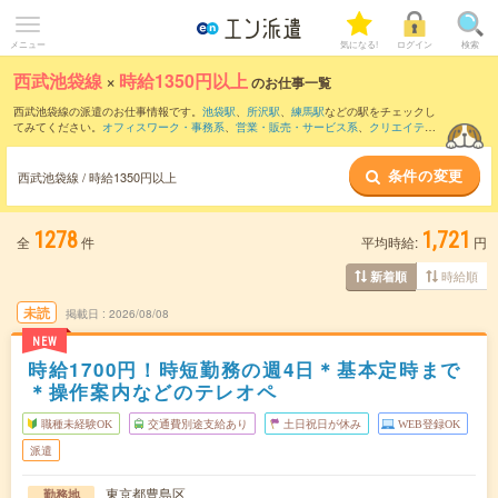
メニュー
気になる!
ログイン
検索
西武池袋線
×
時給1350円以上
のお仕事一覧
西武池袋線の派遣のお仕事情報です。
池袋駅
、
所沢駅
、
練馬駅
などの駅をチェックし
てみてください。
オフィスワーク・事務系
、
営業・販売・サービス系
、
クリエイティ
ブ系
などのお仕事を取り揃えています。さらに、
短期
・
単発
などの期間や、
職種未経
験OK
などのこだわり条件で絞り込んでいただけます。
条件の変更
西武池袋線 / 時給1350円以上
1278
1,721
全
件
平均時給:
円
時給順
新着順
未読
掲載日
2026/08/08
NEW
時給1700円！時短勤務の週4日＊基本定時まで
＊操作案内などのテレオペ
職種未経験OK
交通費別途支給あり
土日祝日が休み
WEB登録OK
派遣
東京都豊島区
勤務地