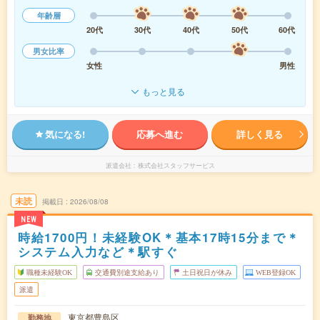
年齢層
20代
30代
40代
50代
60代
男女比率
女性
男性
もっと見る
気になる!
応募へ進む
詳しく見る
派遣会社
株式会社スタッフサービス
未読
掲載日
2026/08/08
NEW
時給1700円！未経験OK＊基本17時15分まで＊
システム入力など＊駅すぐ
職種未経験OK
交通費別途支給あり
土日祝日が休み
WEB登録OK
派遣
東京都豊島区
勤務地