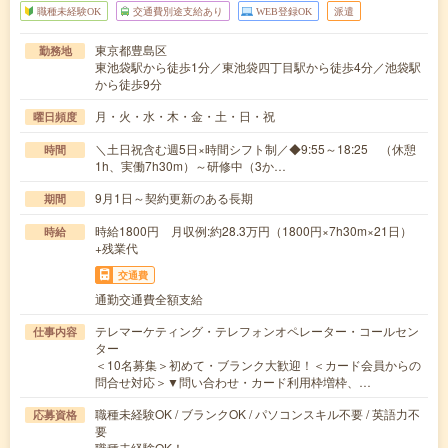
職種未経験OK
交通費別途支給あり
WEB登録OK
派遣
東京都豊島区
勤務地
東池袋駅から徒歩1分／東池袋四丁目駅から徒歩4分／池袋駅
から徒歩9分
月・火・水・木・金・土・日・祝
曜日頻度
＼土日祝含む週5日×時間シフト制／◆9:55～18:25 （休憩
時間
1h、実働7h30m）～研修中（3か…
9月1日～契約更新のある長期
期間
時給1800円 月収例:約28.3万円（1800円×7h30m×21日）
時給
+残業代
交通費
通勤交通費全額支給
テレマーケティング・テレフォンオペレーター・コールセン
仕事内容
ター
＜10名募集＞初めて・ブランク大歓迎！＜カード会員からの
問合せ対応＞▼問い合わせ・カード利用枠増枠、…
職種未経験OK / ブランクOK / パソコンスキル不要 / 英語力不
応募資格
要
職種未経験OK！