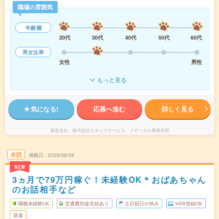
職場の雰囲気
年齢層
20代
30代
40代
50代
60代
男女比率
女性
男性
もっと見る
気になる!
応募へ進む
詳しく見る
派遣会社
株式会社スタッフサービス メディカル事業本部
未読
掲載日
2026/08/08
NEW
3ヵ月で79万円稼ぐ！未経験OK＊おばあちゃん
のお話相手など
職種未経験OK
交通費別途支給あり
土日祝日が休み
WEB登録OK
派遣