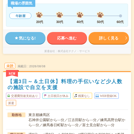
職場の雰囲気
年齢層
20代
30代
40代
50代
60代
気になる!
応募へ進む
詳しく見る
派遣会社
株式会社テクノ・サービス
未読
掲載日
2026/08/08
NEW
【週3日～＆土日休】料理の手伝いなど少人数
の施設で自立を支援
交通費別途支給あり
土日祝日が休み
残業なし
WEB登録OK
派遣
東京都練馬区
勤務地
石神井公園駅から---分／江古田駅から---分／練馬高野台駅か
ら---分／練馬春日町駅から---分／富士見台駅から---分