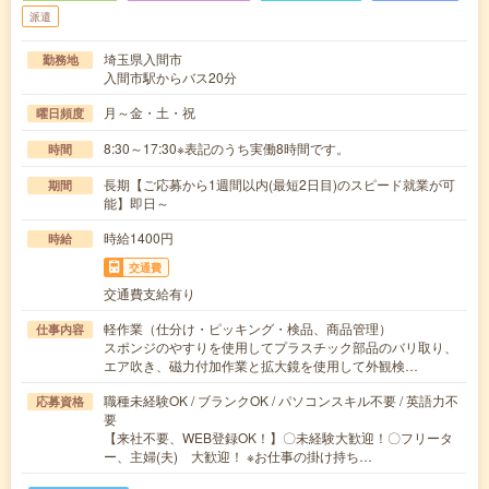
派遣
埼玉県入間市
勤務地
入間市駅からバス20分
月～金・土・祝
曜日頻度
8:30～17:30※表記のうち実働8時間です。
時間
長期【ご応募から1週間以内(最短2日目)のスピード就業が可
期間
能】即日～
時給1400円
時給
交通費
交通費支給有り
軽作業（仕分け・ピッキング・検品、商品管理）
仕事内容
スポンジのやすりを使用してプラスチック部品のバリ取り、
エア吹き、磁力付加作業と拡大鏡を使用して外観検…
職種未経験OK / ブランクOK / パソコンスキル不要 / 英語力不
応募資格
要
【来社不要、WEB登録OK！】〇未経験大歓迎！〇フリータ
ー、主婦(夫) 大歓迎！ ※お仕事の掛け持ち…