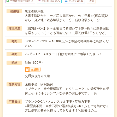
交通費別途支給あり
土日祝日が休み
WEB登録OK
派遣
東京都練馬区
勤務地
大泉学園駅から---分／江古田駅から---分／平和台(東京都)駅
から---分／地下鉄赤塚駅から---分／新桜台駅から---分
【週3日～OK】月～金曜日で希望シフト制 ※徐々に勤務回数
曜日頻度
を増やしていくことも可能です！（最初は週3日からなど）
8:00～17:009:00～18:00など※ご希望の時間帯をご相談くだ
時間
さい。
2ヶ月～OK ※スタート日はお気軽にご相談ください！
期間
時給1600円～
時給
交通費
交通費規定内支給
医療事務・病院受付
仕事内容
＜ブランク・社会復帰歓迎！＞クリニックでの診察予約の受
付とそれに伴うシンプルな事務のお仕事です。ー具…
ブランクOK / パソコンスキル不要 / 英語力不要
応募資格
※履歴書不要・来社不要で電話相談もOK！少しでも気になる
方は是非応募をお待ちしております！＼応募後の…