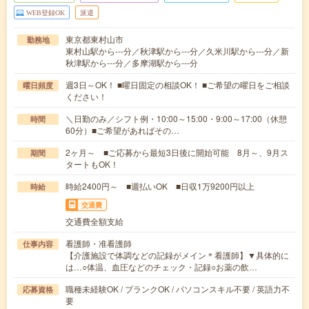
WEB登録OK
派遣
東京都東村山市
勤務地
東村山駅から---分／秋津駅から---分／久米川駅から---分／新
秋津駅から---分／多摩湖駅から---分
週3日～OK！ ■曜日固定の相談OK！ ■ご希望の曜日をご相談
曜日頻度
ください！
＼日勤のみ／シフト例・10:00～15:00・9:00～17:00（休憩
時間
60分）■ご希望があればその…
2ヶ月～ ■ご応募から最短3日後に開始可能 8月～、9月ス
期間
タートもOK！
時給2400円～ ■週払いOK ■日収1万9200円以上
時給
交通費
交通費全額支給
看護師・准看護師
仕事内容
【介護施設で体調などの記録がメイン＊看護師】▼具体的に
は…○体温、血圧などのチェック・記録○お薬の飲…
職種未経験OK / ブランクOK / パソコンスキル不要 / 英語力不
応募資格
要