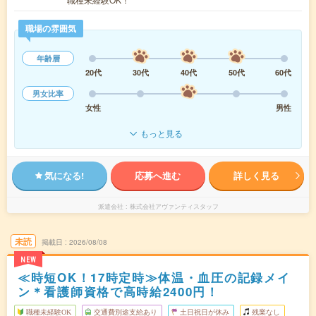
職場の雰囲気
年齢層
20代
30代
40代
50代
60代
男女比率
女性
男性
もっと見る
気になる!
応募へ進む
詳しく見る
派遣会社
株式会社アヴァンティスタッフ
未読
掲載日
2026/08/08
NEW
≪時短OK！17時定時≫体温・血圧の記録メイ
ン＊看護師資格で高時給2400円！
職種未経験OK
交通費別途支給あり
土日祝日が休み
残業なし