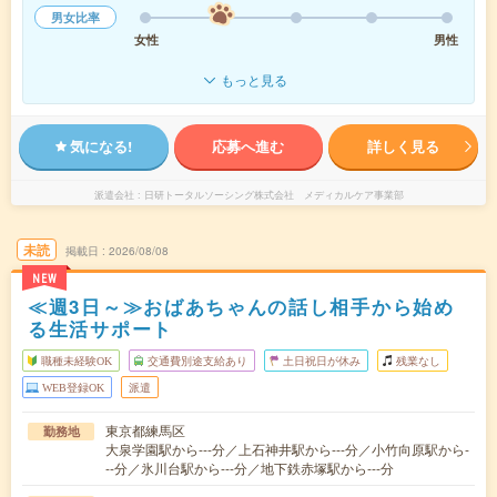
男女比率
女性
男性
もっと見る
気になる!
応募へ進む
詳しく見る
派遣会社
日研トータルソーシング株式会社 メディカルケア事業部
未読
掲載日
2026/08/08
NEW
≪週3日～≫おばあちゃんの話し相手から始め
る生活サポート
職種未経験OK
交通費別途支給あり
土日祝日が休み
残業なし
WEB登録OK
派遣
東京都練馬区
勤務地
大泉学園駅から---分／上石神井駅から---分／小竹向原駅から-
--分／氷川台駅から---分／地下鉄赤塚駅から---分