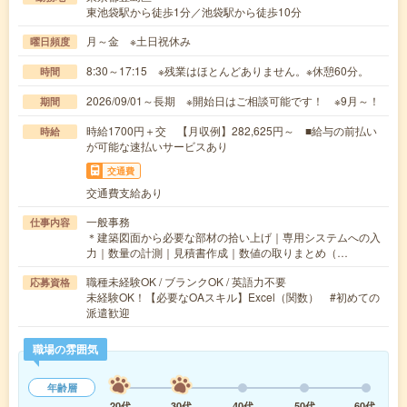
東池袋駅から徒歩1分／池袋駅から徒歩10分
月～金 ※土日祝休み
曜日頻度
8:30～17:15 ※残業はほとんどありません。※休憩60分。
時間
2026/09/01～長期 ※開始日はご相談可能です！ ※9月～！
期間
時給1700円＋交 【月収例】282,625円～ ■給与の前払い
時給
が可能な速払いサービスあり
交通費
交通費支給あり
一般事務
仕事内容
＊建築図面から必要な部材の拾い上げ｜専用システムへの入
力｜数量の計測｜見積書作成｜数値の取りまとめ（…
職種未経験OK / ブランクOK / 英語力不要
応募資格
未経験OK！【必要なOAスキル】Excel（関数） #初めての
派遣歓迎
職場の雰囲気
年齢層
20代
30代
40代
50代
60代