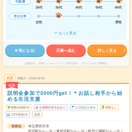
年齢層
20代
30代
40代
50代
60代
男女比率
女性
男性
もっと見る
気になる!
応募へ進む
詳しく見る
派遣会社
日研トータルソーシング株式会社 メディカルケア事業部
未読
掲載日
2026/08/08
NEW
説明会参加で2000円get！＊お話し相手から始
める生活支援
職種未経験OK
交通費別途支給あり
土日祝日が休み
残業なし
WEB登録OK
派遣
埼玉県所沢市
勤務地
所沢駅から---分／東所沢駅から---分／航空公園駅から---分／