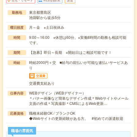
在宅・リモート
WEB登録OK
派遣
東京都豊島区
勤務地
池袋駅から徒歩5分
月～金 ※土日祝休み
曜日頻度
9:00～16:00 ※休憩は60分。※実働8時間の勤務も相談可能
時間
です。
【急募】即日～長期 ※開始日はご相談可能です！
期間
時給2000円＋交 ■給与の前払いが可能な速払いサービスあ
時給
り
交通費
交通費支給あり
WEBデザイン（WEBデザイナー）
仕事内容
＊バナー画像など簡単なデザイン作成＊Webサイトやメール
文面の作成＊写真撮影＊CMSによるWeb更新…
職種未経験OK / ブランクOK
応募資格
◆Webサイトの更新経験がある方。 #初めての派遣歓迎
職場の雰囲気