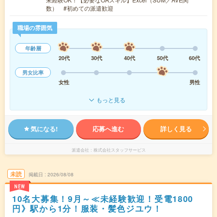
数） #初めての派遣歓迎
職場の雰囲気
年齢層
20代
30代
40代
50代
60代
男女比率
女性
男性
もっと見る
気になる!
応募へ進む
詳しく見る
派遣会社
株式会社スタッフサービス
未読
掲載日
2026/08/08
NEW
10名大募集！9月～≪未経験歓迎！受電1800
円》駅から1分！服装・髪色ジユウ！