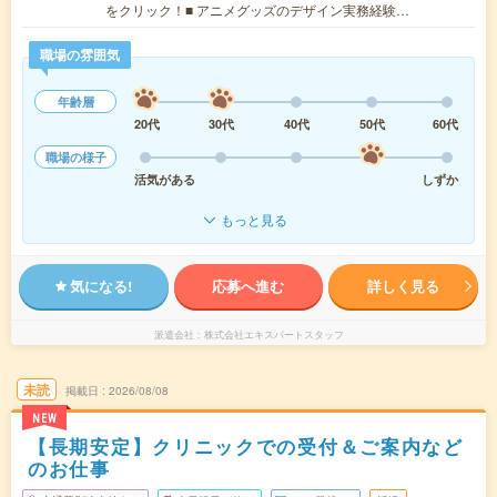
をクリック！■ アニメグッズのデザイン実務経験…
職場の雰囲気
年齢層
20代
30代
40代
50代
60代
職場の様子
活気がある
しずか
もっと見る
気になる!
応募へ進む
詳しく見る
派遣会社
株式会社エキスパートスタッフ
未読
掲載日
2026/08/08
NEW
【長期安定】クリニックでの受付＆ご案内など
のお仕事