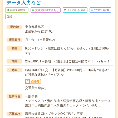
データ入力など
職種未経験OK
交通費別途支給あり
土日祝日が休み
WEB登録OK
派遣
東京都豊島区
勤務地
池袋駅から徒歩10分
月～金 ※土日祝休み
曜日頻度
9:00～17:45 ※残業はほとんどありません。※休憩は計60分
時間
です。
2026/09/01～長期 ※開始日はご相談可能です！ ※9月～！
期間
時給1600円＋交 【月収例】296,000円～ ■給与の前払い
時給
が可能な速払いサービスあり
交通費
交通費支給あり
一般事務
仕事内容
＊データ入力＊資料作成＊経費伝票処理＊帳票作成＊データ
集計＊出納帳作成＊入荷物のチェック・ラベル張り…
職種未経験OK / ブランクOK / 英語力不要
応募資格
未経験OK！【必要なOAスキル】Excel（SUM／AVE関