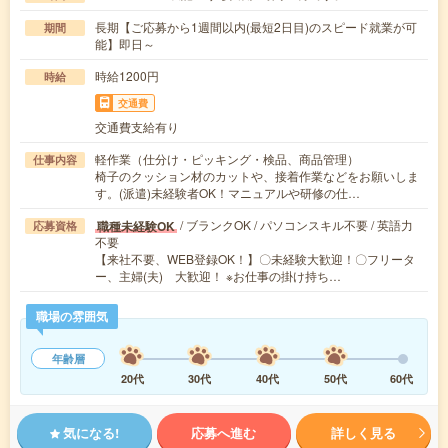
長期【ご応募から1週間以内(最短2日目)のスピード就業が可
期間
能】即日～
時給1200円
時給
交通費
交通費支給有り
軽作業（仕分け・ピッキング・検品、商品管理）
仕事内容
椅子のクッション材のカットや、接着作業などをお願いしま
す。(派遣)未経験者OK！マニュアルや研修の仕…
/ ブランクOK / パソコンスキル不要 / 英語力
職種未経験OK
応募資格
不要
【来社不要、WEB登録OK！】〇未経験大歓迎！〇フリータ
ー、主婦(夫) 大歓迎！ ※お仕事の掛け持ち…
職場の雰囲気
年齢層
20代
30代
40代
50代
60代
気になる!
応募へ進む
詳しく見る