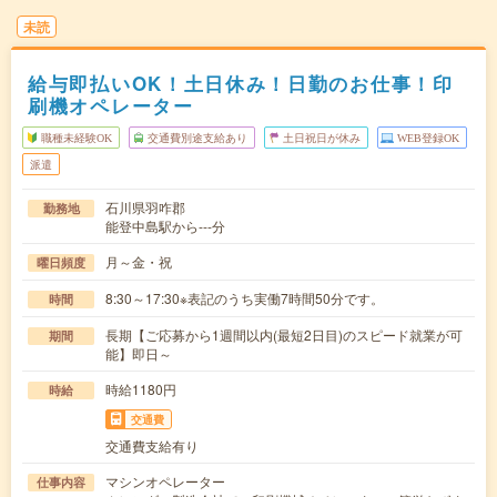
未読
給与即払いOK！土日休み！日勤のお仕事！印
刷機オペレーター
職種未経験OK
交通費別途支給あり
土日祝日が休み
WEB登録OK
派遣
石川県羽咋郡
勤務地
能登中島駅から---分
月～金・祝
曜日頻度
8:30～17:30※表記のうち実働7時間50分です。
時間
長期【ご応募から1週間以内(最短2日目)のスピード就業が可
期間
能】即日～
時給1180円
時給
交通費
交通費支給有り
マシンオペレーター
仕事内容