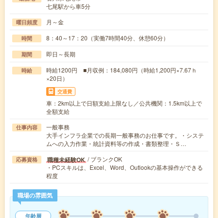
七尾駅から車5分
月～金
曜日頻度
8：40～17：20（実働7時間40分、休憩60分）
時間
即日～長期
期間
時給1200円 ■月収例：184,080円（時給1,200円×7.67ｈ
時給
×20日）
交通費
車：2km以上で日額支給上限なし／公共機関：1.5km以上で
全額支給
一般事務
仕事内容
大手インフラ企業での長期一般事務のお仕事です。・システ
ムへの入力作業・統計資料等の作成・書類整理・Ｓ…
/ ブランクOK
職種未経験OK
応募資格
・PCスキルは、Excel、Word、Outlookの基本操作ができる
程度
職場の雰囲気
年齢層