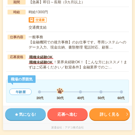
【急募】即日～長期（3カ月以上）
期間
時給1300円
時給
交通費
交通費支給
一般事務
仕事内容
【金融機関での後方事務】のお仕事です。専用システムへの
データ入力、現金出納、書類整理 電話対応、顧客…
職種未経験OK
応募資格
！業界未経験OK！【こんな方におススメ！ま
職種未経験OK
ずはご応募ください／歓迎条件】金融業界でのご…
職場の雰囲気
年齢層
20代
30代
40代
50代
60代
気になる!
応募へ進む
詳しく見る
派遣会社
アデコ株式会社