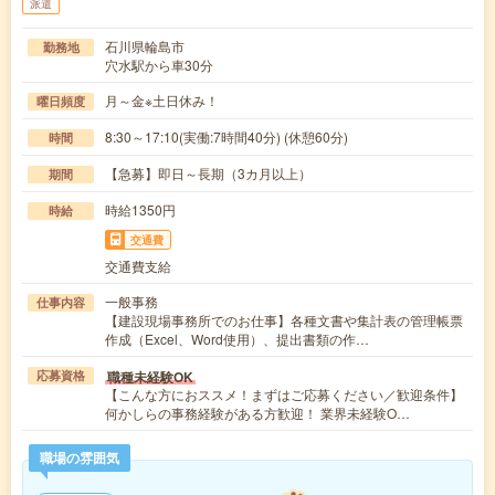
派遣
石川県輪島市
勤務地
穴水駅から車30分
月～金※土日休み！
曜日頻度
8:30～17:10(実働:7時間40分) (休憩60分)
時間
【急募】即日～長期（3カ月以上）
期間
時給1350円
時給
交通費
交通費支給
一般事務
仕事内容
【建設現場事務所でのお仕事】各種文書や集計表の管理帳票
作成（Excel、Word使用）、提出書類の作…
職種未経験OK
応募資格
【こんな方におススメ！まずはご応募ください／歓迎条件】
何かしらの事務経験がある方歓迎！ 業界未経験O…
職場の雰囲気