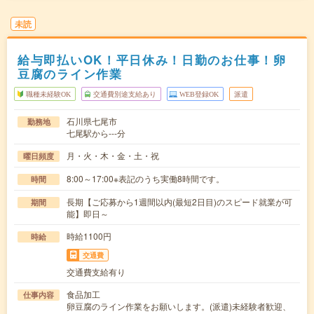
未読
給与即払いOK！平日休み！日勤のお仕事！卵
豆腐のライン作業
職種未経験OK
交通費別途支給あり
WEB登録OK
派遣
石川県七尾市
勤務地
七尾駅から---分
月・火・木・金・土・祝
曜日頻度
8:00～17:00※表記のうち実働8時間です。
時間
長期【ご応募から1週間以内(最短2日目)のスピード就業が可
期間
能】即日～
時給1100円
時給
交通費
交通費支給有り
食品加工
仕事内容
卵豆腐のライン作業をお願いします。(派遣)未経験者歓迎、