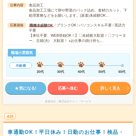
食品加工
仕事内容
食品加工工場にて卵や野菜のパック詰め、食材のカット、下
処理業務などをお願いします。(派遣)未経験OK…
/ ブランクOK / パソコンスキル不要 / 英語力
職種未経験OK
応募資格
不要
【来社不要、WEB登録OK！】〇未経験大歓迎！〇フリータ
ー、主婦(夫) 大歓迎！ ※お仕事の掛け持ち…
職場の雰囲気
年齢層
20代
30代
40代
50代
60代
気になる!
応募へ進む
詳しく見る
派遣会社
株式会社テクノ・サービス
未読
車通勤OK！平日休み！日勤のお仕事！検品・