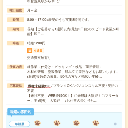
和倉温泉駅から車3分
月～金
曜日頻度
8:00～17:00※表記のうち実働8時間です。
時間
長期【ご応募から1週間以内(最短2日目)のスピード就業が可
期間
能】即日～
時給1200円
時給
交通費
交通費支給有り
軽作業（仕分け・ピッキング・検品、商品管理）
仕事内容
木材の研磨、塗装作業、組み立て業務などをお願いします。
(派遣)複数名の募集。50代の方など幅広い年齢…
/ ブランクOK / パソコンスキル不要 / 英語力
職種未経験OK
応募資格
不要
【来社不要、WEB登録OK！】〇未経験大歓迎！〇フリータ
ー、主婦(夫) 大歓迎！ ※お仕事の掛け持ち…
職場の雰囲気
年齢層