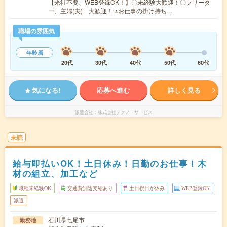
【来社不要、WEB登録OK！】〇未経験大歓迎！〇フリータ
ー、主婦(夫) 大歓迎！ ※お仕事の掛け持ち…
職場の雰囲気
年齢層
20代
30代
40代
50代
60代
気になる!
応募へ進む
詳しく見る
派遣会社
株式会社テクノ・サービス
未読
給与即払いOK！土日休み！日勤のお仕事！木
材の組立、加工など
職種未経験OK
交通費別途支給あり
土日祝日が休み
WEB登録OK
派遣
石川県七尾市
勤務地