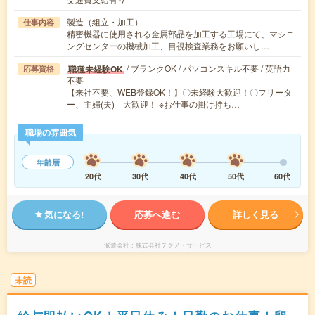
製造（組立・加工）
仕事内容
精密機器に使用される金属部品を加工する工場にて、マシニ
ングセンターの機械加工、目視検査業務をお願いし…
/ ブランクOK / パソコンスキル不要 / 英語力
職種未経験OK
応募資格
不要
【来社不要、WEB登録OK！】〇未経験大歓迎！〇フリータ
ー、主婦(夫) 大歓迎！ ※お仕事の掛け持ち…
職場の雰囲気
年齢層
20代
30代
40代
50代
60代
気になる!
応募へ進む
詳しく見る
派遣会社
株式会社テクノ・サービス
未読