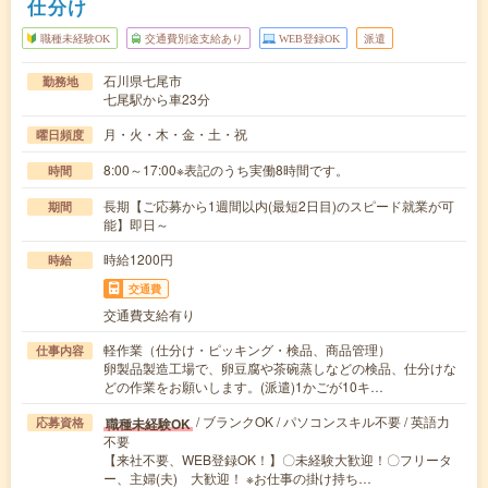
仕分け
職種未経験OK
交通費別途支給あり
WEB登録OK
派遣
石川県七尾市
勤務地
七尾駅から車23分
月・火・木・金・土・祝
曜日頻度
8:00～17:00※表記のうち実働8時間です。
時間
長期【ご応募から1週間以内(最短2日目)のスピード就業が可
期間
能】即日～
時給1200円
時給
交通費
交通費支給有り
軽作業（仕分け・ピッキング・検品、商品管理）
仕事内容
卵製品製造工場で、卵豆腐や茶碗蒸しなどの検品、仕分けな
どの作業をお願いします。(派遣)1かごが10キ…
/ ブランクOK / パソコンスキル不要 / 英語力
職種未経験OK
応募資格
不要
【来社不要、WEB登録OK！】〇未経験大歓迎！〇フリータ
ー、主婦(夫) 大歓迎！ ※お仕事の掛け持ち…