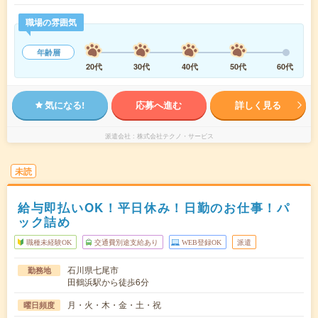
職場の雰囲気
年齢層
20代
30代
40代
50代
60代
気になる!
応募へ進む
詳しく見る
派遣会社
株式会社テクノ・サービス
未読
給与即払いOK！平日休み！日勤のお仕事！パ
ック詰め
職種未経験OK
交通費別途支給あり
WEB登録OK
派遣
石川県七尾市
勤務地
田鶴浜駅から徒歩6分
月・火・木・金・土・祝
曜日頻度