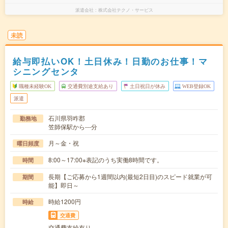
派遣会社
株式会社テクノ・サービス
未読
給与即払いOK！土日休み！日勤のお仕事！マ
シニングセンタ
職種未経験OK
交通費別途支給あり
土日祝日が休み
WEB登録OK
派遣
石川県羽咋郡
勤務地
笠師保駅から---分
月～金・祝
曜日頻度
8:00～17:00※表記のうち実働8時間です。
時間
長期【ご応募から1週間以内(最短2日目)のスピード就業が可
期間
能】即日～
時給1200円
時給
交通費
交通費支給有り