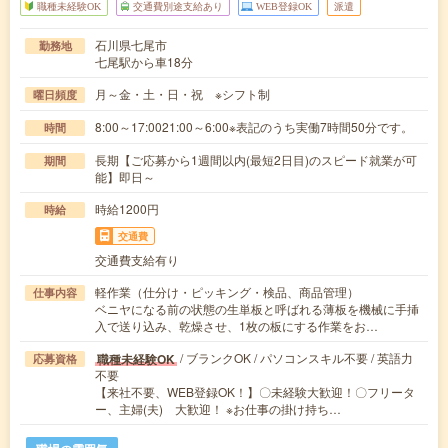
職種未経験OK
交通費別途支給あり
WEB登録OK
派遣
石川県七尾市
勤務地
七尾駅から車18分
月～金・土・日・祝 ※シフト制
曜日頻度
8:00～17:0021:00～6:00※表記のうち実働7時間50分です。
時間
長期【ご応募から1週間以内(最短2日目)のスピード就業が可
期間
能】即日～
時給1200円
時給
交通費
交通費支給有り
軽作業（仕分け・ピッキング・検品、商品管理）
仕事内容
ベニヤになる前の状態の生単板と呼ばれる薄板を機械に手挿
入で送り込み、乾燥させ、1枚の板にする作業をお…
/ ブランクOK / パソコンスキル不要 / 英語力
職種未経験OK
応募資格
不要
【来社不要、WEB登録OK！】〇未経験大歓迎！〇フリータ
ー、主婦(夫) 大歓迎！ ※お仕事の掛け持ち…