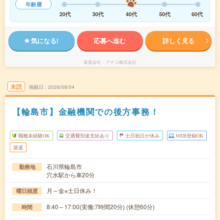
年齢層
20代
30代
40代
50代
60代
気になる!
応募へ進む
詳しく見る
派遣会社
アデコ株式会社
未読
掲載日
2026/08/04
【輪島市】金融機関での後方事務！
職種未経験OK
交通費別途支給あり
土日祝日が休み
WEB登録OK
派遣
石川県輪島市
勤務地
穴水駅から車20分
月～金※土日休み！
曜日頻度
8:40～17:00(実働:7時間20分) (休憩60分)
時間