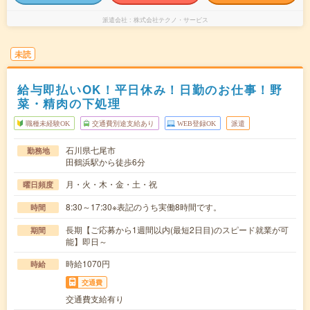
派遣会社
株式会社テクノ・サービス
未読
給与即払いOK！平日休み！日勤のお仕事！野
菜・精肉の下処理
職種未経験OK
交通費別途支給あり
WEB登録OK
派遣
石川県七尾市
勤務地
田鶴浜駅から徒歩6分
月・火・木・金・土・祝
曜日頻度
8:30～17:30※表記のうち実働8時間です。
時間
長期【ご応募から1週間以内(最短2日目)のスピード就業が可
期間
能】即日～
時給1070円
時給
交通費
交通費支給有り