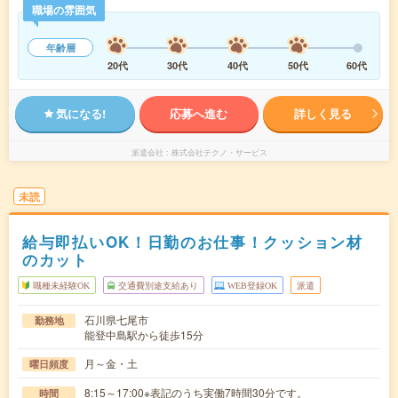
職場の雰囲気
年齢層
20代
30代
40代
50代
60代
気になる!
応募へ進む
詳しく見る
派遣会社
株式会社テクノ・サービス
未読
給与即払いOK！日勤のお仕事！クッション材
のカット
職種未経験OK
交通費別途支給あり
WEB登録OK
派遣
石川県七尾市
勤務地
能登中島駅から徒歩15分
月～金・土
曜日頻度
8:15～17:00※表記のうち実働7時間30分です。
時間