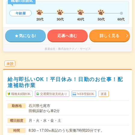
職場の雰囲気
年齢層
20代
30代
40代
50代
60代
気になる!
応募へ進む
詳しく見る
派遣会社
株式会社テクノ・サービス
未読
給与即払いOK！平日休み！日勤のお仕事！配
達補助作業
職種未経験OK
交通費別途支給あり
WEB登録OK
派遣
石川県七尾市
勤務地
田鶴浜駅から車2分
月・火・水・金・土
曜日頻度
8:30～17:00※表記のうち実働7時間20分です。
時間