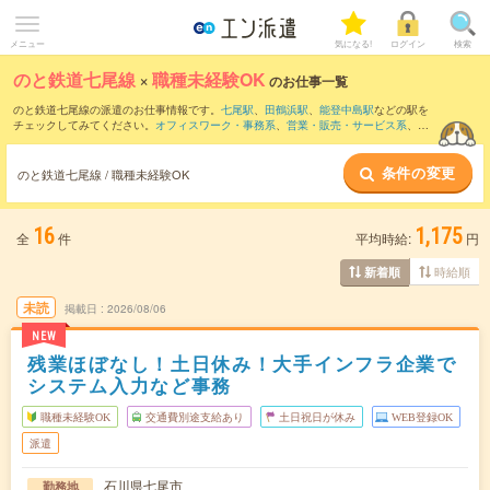
メニュー
気になる!
ログイン
検索
のと鉄道七尾線
×
職種未経験OK
のお仕事一覧
のと鉄道七尾線の派遣のお仕事情報です。
七尾駅
、
田鶴浜駅
、
能登中島駅
などの駅を
チェックしてみてください。
オフィスワーク・事務系
、
営業・販売・サービス系
、
ク
リエイティブ系
などのお仕事を取り揃えています。職種未経験OKの条件の他に、
交通
費別途支給あり
、
残業なし
、
友だちと一緒の応募OK
などのこだわり条件も取り揃えて
条件の変更
います。
のと鉄道七尾線 / 職種未経験OK
16
1,175
全
件
平均時給:
円
時給順
新着順
未読
掲載日
2026/08/06
NEW
残業ほぼなし！土日休み！大手インフラ企業で
システム入力など事務
職種未経験OK
交通費別途支給あり
土日祝日が休み
WEB登録OK
派遣
石川県七尾市
勤務地