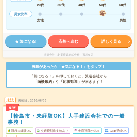
20代
30代
40代
50代
60代
男女比率
女性
男性
気になる!
応募へ進む
詳しく見る
派遣会社
北電産業株式会社 石川支店
興味があったら「★気になる！」をタップ！
「気になる！」を押しておくと、派遣会社から
「面談確約」
や
「応募歓迎」
が届きます！
未読
掲載日
2026/08/06
NEW
【輪島市・未経験OK】大手建設会社での一般
事務！
職種未経験OK
交通費別途支給あり
土日祝日が休み
WEB登録OK