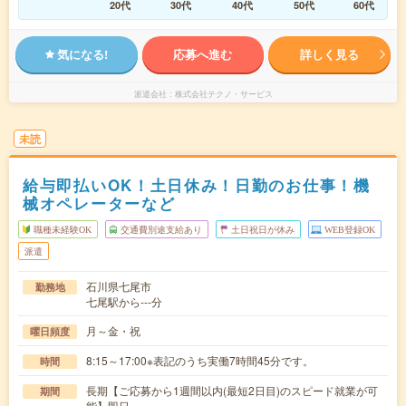
20代
30代
40代
50代
60代
気になる!
応募へ進む
詳しく見る
派遣会社
株式会社テクノ・サービス
未読
給与即払いOK！土日休み！日勤のお仕事！機
械オペレーターなど
職種未経験OK
交通費別途支給あり
土日祝日が休み
WEB登録OK
派遣
石川県七尾市
勤務地
七尾駅から---分
月～金・祝
曜日頻度
8:15～17:00※表記のうち実働7時間45分です。
時間
長期【ご応募から1週間以内(最短2日目)のスピード就業が可
期間
能】即日～