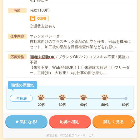
時給1100円
時給
交通費
交通費支給有り
マシンオペレーター
仕事内容
自動車向けのプラスチック部品の組立と検査、部品を機械に
セット、加工後の部品を目視検査作業などをお願い…
/ ブランクOK / パソコンスキル不要 / 英語力
職種未経験OK
応募資格
不要
【来社不要、WEB登録OK！】〇未経験大歓迎！〇フリータ
ー、主婦(夫) 大歓迎！ ※お仕事の掛け持ち…
職場の雰囲気
年齢層
20代
30代
40代
50代
60代
気になる!
応募へ進む
詳しく見る
派遣会社
株式会社テクノ・サービス