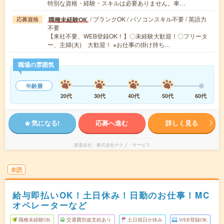
特別な資格・経験・スキルは必要ありません。車…
/ ブランクOK / パソコンスキル不要 / 英語力
職種未経験OK
応募資格
不要
【来社不要、WEB登録OK！】〇未経験大歓迎！〇フリータ
ー、主婦(夫) 大歓迎！ ※お仕事の掛け持ち…
職場の雰囲気
年齢層
20代
30代
40代
50代
60代
気になる!
応募へ進む
詳しく見る
派遣会社
株式会社テクノ・サービス
未読
給与即払いOK！土日休み！日勤のお仕事！MC
オペレーターなど
職種未経験OK
交通費別途支給あり
土日祝日が休み
WEB登録OK