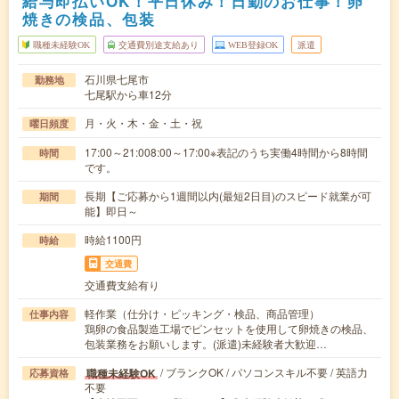
給与即払いOK！平日休み！日勤のお仕事！卵
焼きの検品、包装
職種未経験OK
交通費別途支給あり
WEB登録OK
派遣
石川県七尾市
勤務地
七尾駅から車12分
月・火・木・金・土・祝
曜日頻度
17:00～21:008:00～17:00※表記のうち実働4時間から8時間
時間
です。
長期【ご応募から1週間以内(最短2日目)のスピード就業が可
期間
能】即日～
時給1100円
時給
交通費
交通費支給有り
軽作業（仕分け・ピッキング・検品、商品管理）
仕事内容
鶏卵の食品製造工場でピンセットを使用して卵焼きの検品、
包装業務をお願いします。(派遣)未経験者大歓迎…
/ ブランクOK / パソコンスキル不要 / 英語力
職種未経験OK
応募資格
不要