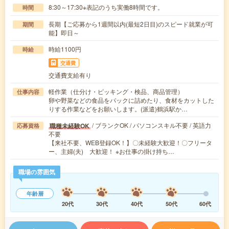
8:30～17:30※表記のうち実働8時間です。
時間
長期【ご応募から1週間以内(最短2日目)のスピード就業が可
期間
能】即日～
時給1100円
時給
交通費
交通費支給有り
軽作業（仕分け・ピッキング・検品、商品管理）
仕事内容
卵や野菜などの食品をパックに詰めたり、食材をカットした
りする作業などをお願いします。(派遣)鶴浜駅か…
/ ブランクOK / パソコンスキル不要 / 英語力
職種未経験OK
応募資格
不要
【来社不要、WEB登録OK！】〇未経験大歓迎！〇フリータ
ー、主婦(夫) 大歓迎！ ※お仕事の掛け持ち…
職場の雰囲気
年齢層
20代
30代
40代
50代
60代