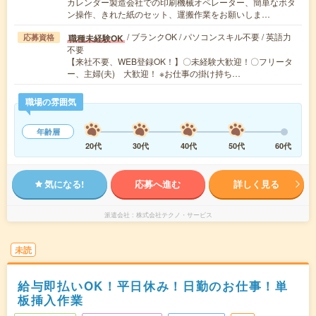
カレンダー製造会社での印刷機械オペレーター、簡単なボタ
ン操作、きれた紙のセット、運搬作業をお願いしま…
/ ブランクOK / パソコンスキル不要 / 英語力
職種未経験OK
応募資格
不要
【来社不要、WEB登録OK！】〇未経験大歓迎！〇フリータ
ー、主婦(夫) 大歓迎！ ※お仕事の掛け持ち…
職場の雰囲気
年齢層
20代
30代
40代
50代
60代
気になる!
応募へ進む
詳しく見る
派遣会社
株式会社テクノ・サービス
未読
給与即払いOK！平日休み！日勤のお仕事！単
板挿入作業