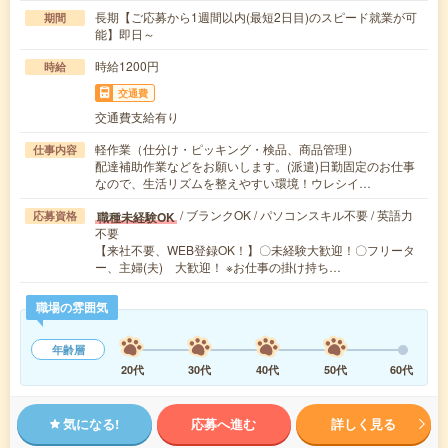
長期【ご応募から1週間以内(最短2日目)のスピード就業が可
期間
能】即日～
時給1200円
時給
交通費
交通費支給有り
軽作業（仕分け・ピッキング・検品、商品管理）
仕事内容
配達補助作業などをお願いします。(派遣)日勤固定のお仕事
なので、生活リズムを整えやすい環境！ウレシイ…
/ ブランクOK / パソコンスキル不要 / 英語力
職種未経験OK
応募資格
不要
【来社不要、WEB登録OK！】〇未経験大歓迎！〇フリータ
ー、主婦(夫) 大歓迎！ ※お仕事の掛け持ち…
職場の雰囲気
年齢層
20代
30代
40代
50代
60代
気になる!
応募へ進む
詳しく見る