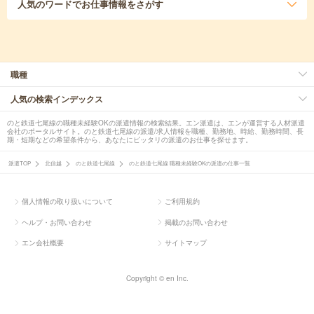
人気のワード
でお仕事情報をさがす
職種
人気の検索インデックス
のと鉄道七尾線の職種未経験OKの派遣情報の検索結果。エン派遣は、エンが運営する人材派遣
会社のポータルサイト。のと鉄道七尾線の派遣/求人情報を職種、勤務地、時給、勤務時間、長
期・短期などの希望条件から、あなたにピッタリの派遣のお仕事を探せます。
派遣TOP
北信越
のと鉄道七尾線
のと鉄道七尾線 職種未経験OKの派遣の仕事一覧
個人情報の取り扱いについて
ご利用規約
ヘルプ・お問い合わせ
掲載のお問い合わせ
エン会社概要
サイトマップ
Copyright © en Inc.