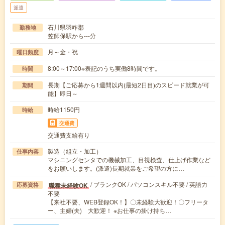
派遣
石川県羽咋郡
勤務地
笠師保駅から---分
月～金・祝
曜日頻度
8:00～17:00※表記のうち実働8時間です。
時間
長期【ご応募から1週間以内(最短2日目)のスピード就業が可
期間
能】即日～
時給1150円
時給
交通費
交通費支給有り
製造（組立・加工）
仕事内容
マシニングセンタでの機械加工、目視検査、仕上げ作業など
をお願いします。(派遣)長期就業をご希望の方に…
/ ブランクOK / パソコンスキル不要 / 英語力
職種未経験OK
応募資格
不要
【来社不要、WEB登録OK！】〇未経験大歓迎！〇フリータ
ー、主婦(夫) 大歓迎！ ※お仕事の掛け持ち…