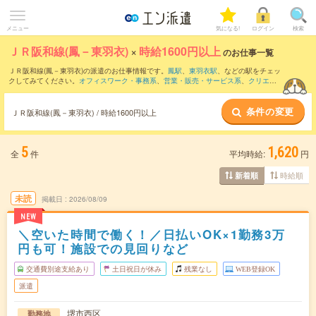
メニュー
気になる!
ログイン
検索
ＪＲ阪和線(鳳－東羽衣)
×
時給1600円以上
のお仕事一覧
ＪＲ阪和線(鳳－東羽衣)の派遣のお仕事情報です。
鳳駅
、
東羽衣駅
、などの駅をチェッ
クしてみてください。
オフィスワーク・事務系
、
営業・販売・サービス系
、
クリエイ
ティブ系
などのお仕事を取り揃えています。さらに、
短期
・
単発
などの期間や、
職種
未経験OK
などのこだわり条件で絞り込んでいただけます。
条件の変更
ＪＲ阪和線(鳳－東羽衣) / 時給1600円以上
5
1,620
全
件
平均時給:
円
時給順
新着順
未読
掲載日
2026/08/09
NEW
＼空いた時間で働く！／日払いOK×1勤務3万
円も可！施設での見回りなど
交通費別途支給あり
土日祝日が休み
残業なし
WEB登録OK
派遣
堺市西区
勤務地