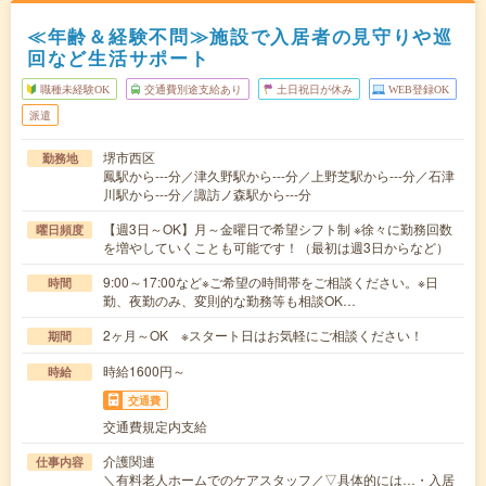
≪年齢＆経験不問≫施設で入居者の見守りや巡
回など生活サポート
職種未経験OK
交通費別途支給あり
土日祝日が休み
WEB登録OK
派遣
堺市西区
勤務地
鳳駅から---分／津久野駅から---分／上野芝駅から---分／石津
川駅から---分／諏訪ノ森駅から---分
【週3日～OK】月～金曜日で希望シフト制 ※徐々に勤務回数
曜日頻度
を増やしていくことも可能です！（最初は週3日からなど）
9:00～17:00など※ご希望の時間帯をご相談ください。※日
時間
勤、夜勤のみ、変則的な勤務等も相談OK…
2ヶ月～OK ※スタート日はお気軽にご相談ください！
期間
時給1600円～
時給
交通費
交通費規定内支給
介護関連
仕事内容
＼有料老人ホームでのケアスタッフ／▽具体的には…・入居