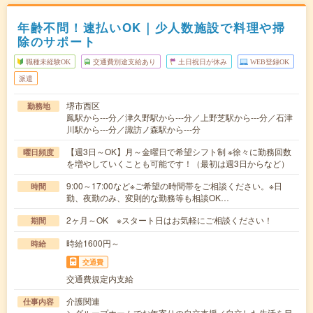
年齢不問！速払いOK｜少人数施設で料理や掃
除のサポート
職種未経験OK
交通費別途支給あり
土日祝日が休み
WEB登録OK
派遣
堺市西区
勤務地
鳳駅から---分／津久野駅から---分／上野芝駅から---分／石津
川駅から---分／諏訪ノ森駅から---分
【週3日～OK】月～金曜日で希望シフト制 ※徐々に勤務回数
曜日頻度
を増やしていくことも可能です！（最初は週3日からなど）
9:00～17:00など※ご希望の時間帯をご相談ください。※日
時間
勤、夜勤のみ、変則的な勤務等も相談OK…
2ヶ月～OK ※スタート日はお気軽にご相談ください！
期間
時給1600円～
時給
交通費
交通費規定内支給
介護関連
仕事内容
＼グループホームでお年寄りの自立支援／自立した生活を目