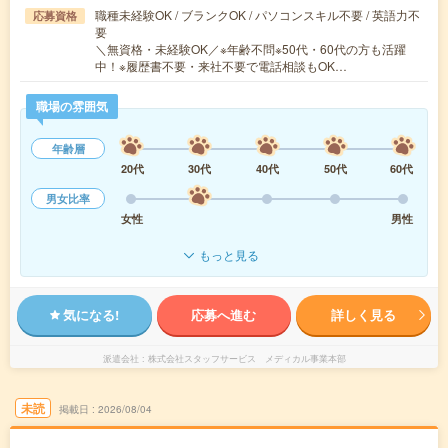
職種未経験OK / ブランクOK / パソコンスキル不要 / 英語力不
応募資格
要
＼無資格・未経験OK／※年齢不問※50代・60代の方も活躍
中！※履歴書不要・来社不要で電話相談もOK…
職場の雰囲気
年齢層
20代
30代
40代
50代
60代
男女比率
女性
男性
もっと見る
気になる!
応募へ進む
詳しく見る
派遣会社
株式会社スタッフサービス メディカル事業本部
未読
掲載日
2026/08/04