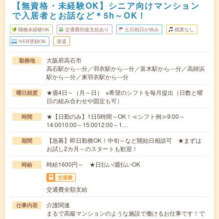
【無資格・未経験OK】シニア向けマンション
で入居者とお話など＊5h～OK！
職種未経験OK
交通費別途支給あり
土日祝日が休み
残業なし
WEB登録OK
派遣
大阪府高石市
勤務地
高石駅から---分／羽衣駅から---分／富木駅から---分／高師浜
駅から---分／東羽衣駅から---分
★週4日～（月～日） ※希望のシフトを毎月提出（日数と曜
曜日頻度
日の組み合わせや固定も可）
★【日勤のみ】1日5時間～OK！≪シフト例≫9:00～
時間
14:0010:00～15:0012:00～1…
【急募】即日勤務OK！中旬～など開始日相談可 ★まずは
期間
お試し2カ月～のスタートも歓迎！
時給1600円～ ★日払い/週払いOK
時給
交通費
交通費全額支給
介護関連
仕事内容
まるで高級マンションのような施設で働けるお仕事です！で