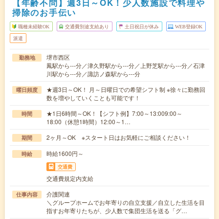
【年齢不問】週3日～OK！少人数施設で料理や
掃除のお手伝い
職種未経験OK
交通費別途支給あり
土日祝日が休み
WEB登録OK
派遣
堺市西区
勤務地
鳳駅から---分／津久野駅から---分／上野芝駅から---分／石津
川駅から---分／諏訪ノ森駅から---分
★週3日～OK！ 月～日曜日での希望シフト制 ※徐々に勤務回
曜日頻度
数を増やしていくことも可能です！
★1日6時間～OK！【シフト例】7:00～13:009:00～
時間
18:00（休憩1時間）12:00～1…
2ヶ月～OK ※スタート日はお気軽にご相談ください！
期間
時給1600円～
時給
交通費
交通費規定内支給
介護関連
仕事内容
＼グループホームでお年寄りの自立支援／自立した生活を目
指すお年寄りたちが、少人数で集団生活を送る「グ…