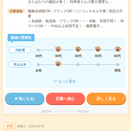
きたばかりの施設が多く、利用者さんの要介護度も…
職種未経験OK / ブランクOK / パソコンスキル不要 / 英語力不
応募資格
要
＜未経験・無資格・ブランクOK！＞・年齢、学歴不問！・W
ワークOK！・10名以上採用予定！・履歴書不…
職場の雰囲気
年齢層
20代
30代
40代
50代
60代
男女比率
女性
男性
もっと見る
気になる!
応募へ進む
詳しく見る
派遣会社
ケアスタッフィング株式会社
未読
掲載日
2026/08/02