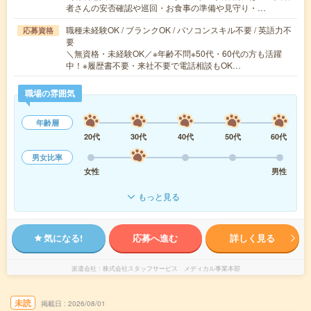
者さんの安否確認や巡回・お食事の準備や見守り・…
職種未経験OK / ブランクOK / パソコンスキル不要 / 英語力不
応募資格
要
＼無資格・未経験OK／※年齢不問※50代・60代の方も活躍
中！※履歴書不要・来社不要で電話相談もOK…
職場の雰囲気
年齢層
20代
30代
40代
50代
60代
男女比率
女性
男性
もっと見る
気になる!
応募へ進む
詳しく見る
派遣会社
株式会社スタッフサービス メディカル事業本部
未読
掲載日
2026/08/01