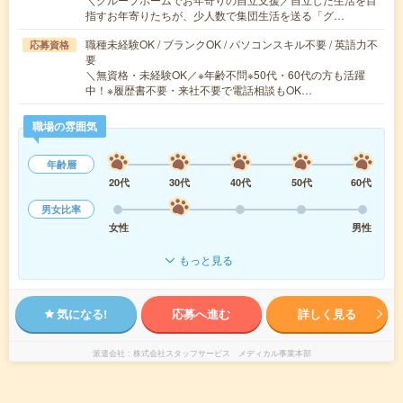
指すお年寄りたちが、少人数で集団生活を送る「グ…
職種未経験OK / ブランクOK / パソコンスキル不要 / 英語力不
応募資格
要
＼無資格・未経験OK／※年齢不問※50代・60代の方も活躍
中！※履歴書不要・来社不要で電話相談もOK…
職場の雰囲気
年齢層
20代
30代
40代
50代
60代
男女比率
女性
男性
もっと見る
気になる!
応募へ進む
詳しく見る
派遣会社
株式会社スタッフサービス メディカル事業本部