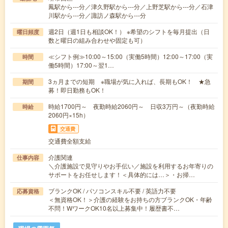
鳳駅から---分／津久野駅から---分／上野芝駅から---分／石津
川駅から---分／諏訪ノ森駅から---分
週2日（週1日も相談OK！） ※希望のシフトを毎月提出（日
曜日頻度
数と曜日の組み合わせや固定も可）
≪シフト例≫10:00～15:00（実働5時間）12:00～17:00（実
時間
働5時間）17:00～翌1…
3ヵ月までの短期 ※職場が気に入れば、長期もOK！ ★急
期間
募！即日勤務もOK！
時給1700円～ 夜勤時給2060円～ 日収3万円～（夜勤時給
時給
2060円×15h）
交通費
交通費全額支給
介護関連
仕事内容
＼介護施設で見守りやお手伝い／施設を利用するお年寄りの
サポートをお任せします！＜具体的には…＞・お掃…
ブランクOK / パソコンスキル不要 / 英語力不要
応募資格
＜無資格OK！＞介護の経験をお持ちの方ブランクOK・年齢
不問！WワークOK10名以上募集中！履歴書不…