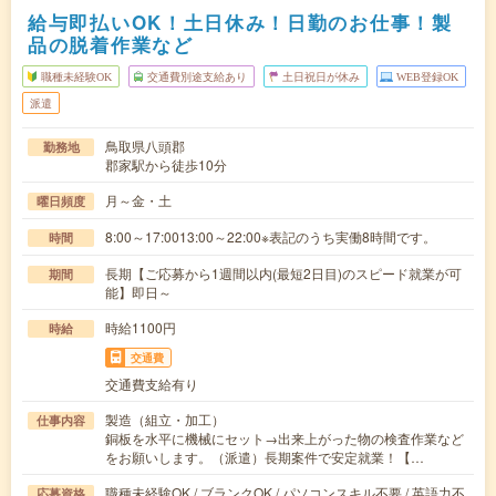
給与即払いOK！土日休み！日勤のお仕事！製
品の脱着作業など
職種未経験OK
交通費別途支給あり
土日祝日が休み
WEB登録OK
派遣
鳥取県八頭郡
勤務地
郡家駅から徒歩10分
月～金・土
曜日頻度
8:00～17:0013:00～22:00※表記のうち実働8時間です。
時間
長期【ご応募から1週間以内(最短2日目)のスピード就業が可
期間
能】即日～
時給1100円
時給
交通費
交通費支給有り
製造（組立・加工）
仕事内容
銅板を水平に機械にセット→出来上がった物の検査作業など
をお願いします。（派遣）長期案件で安定就業！【…
職種未経験OK / ブランクOK / パソコンスキル不要 / 英語力不
応募資格