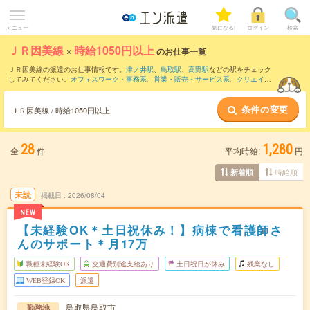
メニュー
気になる!
ログイン
検索
ＪＲ因美線
×
時給1050円以上
のお仕事一覧
ＪＲ因美線の派遣のお仕事情報です。
津ノ井駅
、
鳥取駅
、
高野駅
などの駅をチェック
してみてください。
オフィスワーク・事務系
、
営業・販売・サービス系
、
クリエイテ
ィブ系
などのお仕事を取り揃えています。さらに、
短期
・
単発
などの期間や、
職種未
経験OK
などのこだわり条件で絞り込んでいただけます。
条件の変更
ＪＲ因美線 / 時給1050円以上
28
1,280
全
件
平均時給:
円
時給順
新着順
未読
掲載日
2026/08/04
NEW
【未経験OK＊土日祝休み！】病棟で看護師さ
んのサポート＊月17万
職種未経験OK
交通費別途支給あり
土日祝日が休み
残業なし
WEB登録OK
派遣
鳥取県鳥取市
勤務地