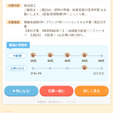
食品加工
仕事内容
ご飯炊き・ご飯詰め・材料の準備・給食容器の洗浄作業 をお
願いします。(派遣)長期勤務OK！じっくり経…
職種未経験OK / ブランクOK / パソコンスキル不要 / 英語力不
応募資格
要
【来社不要、WEB登録OK！】〇未経験大歓迎！〇フリータ
ー、主婦(夫) 大歓迎！ ※お仕事の掛け持ち…
職場の雰囲気
年齢層
20代
30代
40代
50代
60代
仕事の仕方
テキパキ
コツコツ
気になる!
応募へ進む
詳しく見る
派遣会社
株式会社テクノ・サービス