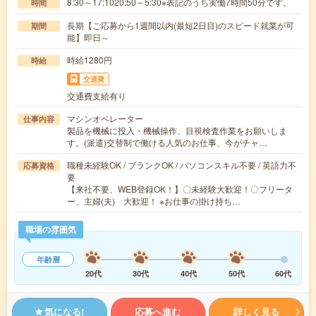
8:30～17:1020:50～5:30※表記のうち実働7時間50分です。
時間
長期【ご応募から1週間以内(最短2日目)のスピード就業が可
期間
能】即日～
時給1280円
時給
交通費
交通費支給有り
マシンオペレーター
仕事内容
製品を機械に投入・機械操作、目視検査作業をお願いしま
す。(派遣)交替制で働ける人気のお仕事、今がチャ…
職種未経験OK / ブランクOK / パソコンスキル不要 / 英語力不
応募資格
要
【来社不要、WEB登録OK！】〇未経験大歓迎！〇フリータ
ー、主婦(夫) 大歓迎！ ※お仕事の掛け持ち…
職場の雰囲気
年齢層
20代
30代
40代
50代
60代
気になる!
応募へ進む
詳しく見る