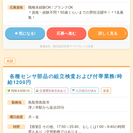
職種未経験OK / ブランクOK
応募資格
＊資格・経験不問＊50歳くらいまでの男性活躍中！＊1名募
集！
気になる!
応募へ進む
詳しく見る
派遣会社
株式会社日本ワークプレイス京葉
未読
各種センサ部品の組立検査および付帯業務/時
給1200円
職種未経験OK
交通費別途支給あり
土日祝日が休み
派遣
鳥取県鳥取市
勤務地
津ノ井駅から徒歩20分
月～金
曜日頻度
【夜勤】その他、17:00～25:40、もしくは1:00～9:40の時間
時間
帯もあり（交替勤務ではありま…