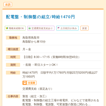
未読
配電盤・制御盤の組立/時給1470円
職種未経験OK
交通費別途支給あり
土日祝日が休み
派遣
鳥取県鳥取市
勤務地
鳥取駅から車10分
月～金
曜日頻度
【日勤】8:30～17:15（実働8時間/休憩45分）
時間
・長期 ・即日スタートOK！
期間
時給1470円 日額平均1万1760円/月額23万5200円/残込27
時給
万1950円
交通費
交通費支給（規定あり）
製造（組立・加工）
仕事内容
配電盤・制御盤の組立工場や発電所、ビルなどで使用される
配電盤、制御盤、電源盤、可変速盤の製造に関わる…