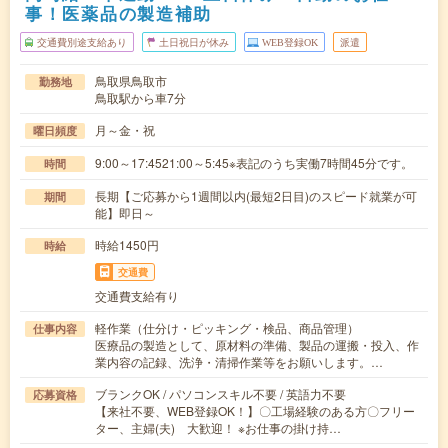
事！医薬品の製造補助
交通費別途支給あり
土日祝日が休み
WEB登録OK
派遣
鳥取県鳥取市
勤務地
鳥取駅から車7分
月～金・祝
曜日頻度
9:00～17:4521:00～5:45※表記のうち実働7時間45分です。
時間
長期【ご応募から1週間以内(最短2日目)のスピード就業が可
期間
能】即日～
時給1450円
時給
交通費
交通費支給有り
軽作業（仕分け・ピッキング・検品、商品管理）
仕事内容
医療品の製造として、原材料の準備、製品の運搬・投入、作
業内容の記録、洗浄・清掃作業等をお願いします。…
ブランクOK / パソコンスキル不要 / 英語力不要
応募資格
【来社不要、WEB登録OK！】〇工場経験のある方〇フリー
ター、主婦(夫) 大歓迎！ ※お仕事の掛け持…