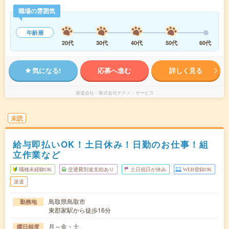
職場の雰囲気
年齢層
20代
30代
40代
50代
60代
気になる!
応募へ進む
詳しく見る
派遣会社
株式会社テクノ・サービス
未読
給与即払いOK！土日休み！日勤のお仕事！組
立作業など
職種未経験OK
交通費別途支給あり
土日祝日が休み
WEB登録OK
派遣
鳥取県鳥取市
勤務地
東郡家駅から徒歩16分
月～金・土
曜日頻度