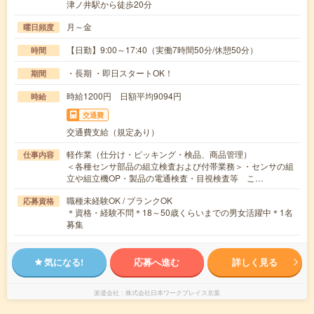
津ノ井駅から徒歩20分
月～金
曜日頻度
【日勤】9:00～17:40（実働7時間50分/休憩50分）
時間
・長期 ・即日スタートOK！
期間
時給1200円 日額平均9094円
時給
交通費
交通費支給（規定あり）
軽作業（仕分け・ピッキング・検品、商品管理）
仕事内容
＜各種センサ部品の組立検査および付帯業務＞・センサの組
立や組立機OP・製品の電通検査・目視検査等 こ…
職種未経験OK / ブランクOK
応募資格
＊資格・経験不問＊18～50歳くらいまでの男女活躍中＊1名
募集
気になる!
応募へ進む
詳しく見る
派遣会社
株式会社日本ワークプレイス京葉