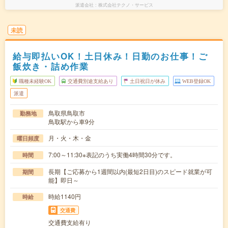
派遣会社
株式会社テクノ・サービス
未読
給与即払いOK！土日休み！日勤のお仕事！ご
飯炊き・詰め作業
職種未経験OK
交通費別途支給あり
土日祝日が休み
WEB登録OK
派遣
鳥取県鳥取市
勤務地
鳥取駅から車9分
月・火・木・金
曜日頻度
7:00～11:30※表記のうち実働4時間30分です。
時間
長期【ご応募から1週間以内(最短2日目)のスピード就業が可
期間
能】即日～
時給1140円
時給
交通費
交通費支給有り