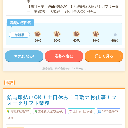
要
【来社不要、WEB登録OK！】〇未経験大歓迎！〇フリータ
ー、主婦(夫) 大歓迎！ ※お仕事の掛け持ち…
職場の雰囲気
年齢層
20代
30代
40代
50代
60代
気になる!
応募へ進む
詳しく見る
派遣会社
株式会社テクノ・サービス
未読
給与即払いOK！土日休み！日勤のお仕事！フ
ォークリフト業務
職種未経験OK
交通費別途支給あり
土日祝日が休み
WEB登録OK
派遣