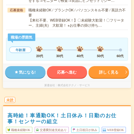
をする→モニターで検査→良品にピンセットでシー…
職種未経験OK / ブランクOK / パソコンスキル不要 / 英語力不
応募資格
要
【来社不要、WEB登録OK！】〇未経験大歓迎！〇フリータ
ー、主婦(夫) 大歓迎！ ※お仕事の掛け持ち…
職場の雰囲気
年齢層
20代
30代
40代
50代
60代
気になる!
応募へ進む
詳しく見る
派遣会社
株式会社テクノ・サービス
未読
高時給！車通勤OK！土日休み！日勤のお仕
事！センサーの組立
職種未経験OK
交通費別途支給あり
土日祝日が休み
WEB登録OK