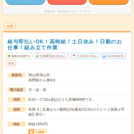
派遣会社
株式会社テクノ・サービス
未読
給与即払いOK！高時給！土日休み！日勤のお
仕事！組み立て作業
職種未経験OK
交通費別途支給あり
土日祝日が休み
WEB登録OK
派遣
岡山県津山市
勤務地
高野駅から車6分
月～金・祝
曜日頻度
8:00～17:00※表記のうち実働8時間です。
時間
長期【ご応募から1週間以内(最短2日目)のスピード就業が可
期間
能】即日～
時給1250円
時給
交通費