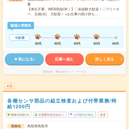
要
【来社不要、WEB登録OK！】〇未経験大歓迎！〇フリータ
ー、主婦(夫) 大歓迎！ ※お仕事の掛け持ち…
職場の雰囲気
年齢層
20代
30代
40代
50代
60代
気になる!
応募へ進む
詳しく見る
派遣会社
株式会社テクノ・サービス
未読
各種センサ部品の組立検査および付帯業務/時
給1200円
職種未経験OK
交通費別途支給あり
土日祝日が休み
派遣
鳥取県鳥取市
勤務地