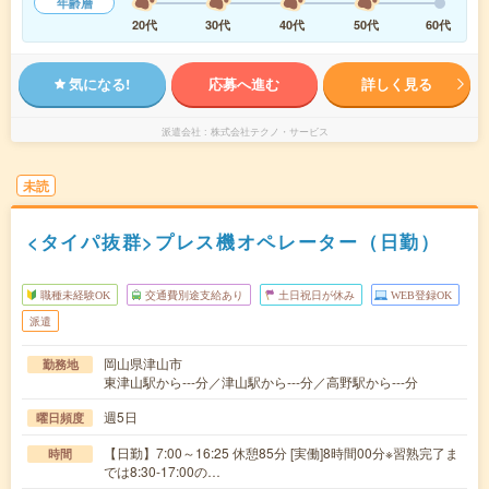
年齢層
20代
30代
40代
50代
60代
気になる!
応募へ進む
詳しく見る
派遣会社
株式会社テクノ・サービス
未読
<タイパ抜群>プレス機オペレーター（日勤）
職種未経験OK
交通費別途支給あり
土日祝日が休み
WEB登録OK
派遣
岡山県津山市
勤務地
東津山駅から---分／津山駅から---分／高野駅から---分
週5日
曜日頻度
【日勤】7:00～16:25 休憩85分 [実働]8時間00分※習熟完了ま
時間
では8:30-17:00の…