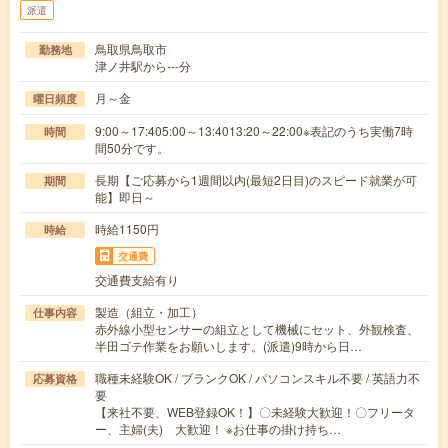
派遣
鳥取県鳥取市
勤務地
津ノ井駅から---分
月～金
曜日頻度
9:00～17:405:00～13:4013:20～22:00※表記のうち実働7時
時間
間50分です。
長期【ご応募から1週間以内(最短2日目)のスピード就業が可
期間
能】即日～
時給1150円
時給
交通費
交通費支給有り
製造（組立・加工）
仕事内容
赤外線小型センサーの組立として機械にセット、外観検査、
半田ゴテ作業をお願いします。(派遣)9時から日…
職種未経験OK / ブランクOK / パソコンスキル不要 / 英語力不
応募資格
要
【来社不要、WEB登録OK！】〇未経験大歓迎！〇フリータ
ー、主婦(夫) 大歓迎！ ※お仕事の掛け持ち…