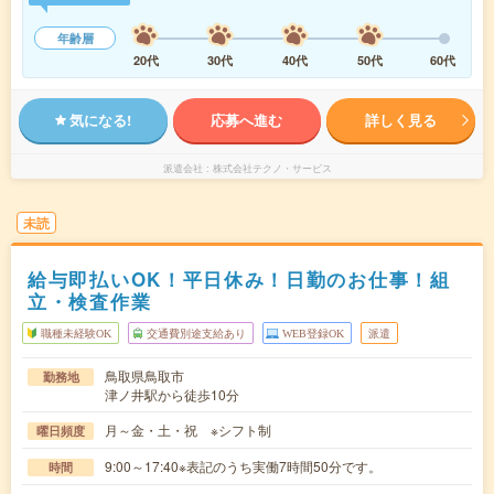
年齢層
20代
30代
40代
50代
60代
気になる!
応募へ進む
詳しく見る
派遣会社
株式会社テクノ・サービス
未読
給与即払いOK！平日休み！日勤のお仕事！組
立・検査作業
職種未経験OK
交通費別途支給あり
WEB登録OK
派遣
鳥取県鳥取市
勤務地
津ノ井駅から徒歩10分
月～金・土・祝 ※シフト制
曜日頻度
9:00～17:40※表記のうち実働7時間50分です。
時間