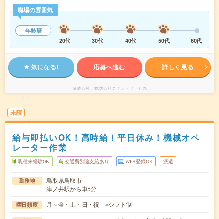
職場の雰囲気
年齢層
20代
30代
40代
50代
60代
気になる!
応募へ進む
詳しく見る
派遣会社
株式会社テクノ・サービス
未読
給与即払いOK！高時給！平日休み！機械オペ
レーター作業
職種未経験OK
交通費別途支給あり
WEB登録OK
派遣
鳥取県鳥取市
勤務地
津ノ井駅から車5分
月～金・土・日・祝 ※シフト制
曜日頻度