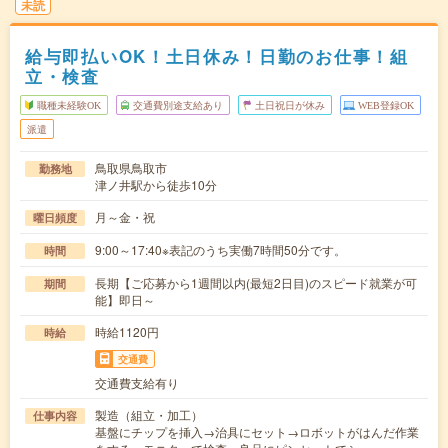
未読
給与即払いOK！土日休み！日勤のお仕事！組
立・検査
職種未経験OK
交通費別途支給あり
土日祝日が休み
WEB登録OK
派遣
鳥取県鳥取市
勤務地
津ノ井駅から徒歩10分
月～金・祝
曜日頻度
9:00～17:40※表記のうち実働7時間50分です。
時間
長期【ご応募から1週間以内(最短2日目)のスピード就業が可
期間
能】即日～
時給1120円
時給
交通費
交通費支給有り
製造（組立・加工）
仕事内容
基盤にチップを挿入→治具にセット→ロボットがはんだ作業