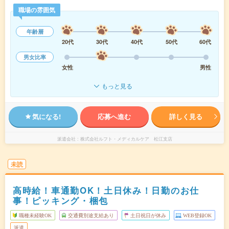
職場の雰囲気
年齢層
20代
30代
40代
50代
60代
男女比率
女性
男性
もっと見る
気になる!
応募へ進む
詳しく見る
派遣会社
株式会社ルフト・メディカルケア 松江支店
未読
高時給！車通勤OK！土日休み！日勤のお仕
事！ピッキング・梱包
職種未経験OK
交通費別途支給あり
土日祝日が休み
WEB登録OK
派遣