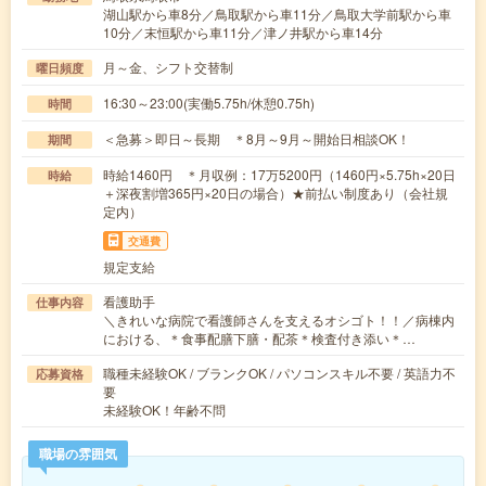
湖山駅から車8分／鳥取駅から車11分／鳥取大学前駅から車
10分／末恒駅から車11分／津ノ井駅から車14分
月～金、シフト交替制
曜日頻度
16:30～23:00(実働5.75h/休憩0.75h)
時間
＜急募＞即日～長期 ＊8月～9月～開始日相談OK！
期間
時給1460円 ＊月収例：17万5200円（1460円×5.75h×20日
時給
＋深夜割増365円×20日の場合）★前払い制度あり（会社規
定内）
交通費
規定支給
看護助手
仕事内容
＼きれいな病院で看護師さんを支えるオシゴト！！／病棟内
における、＊食事配膳下膳・配茶＊検査付き添い＊…
職種未経験OK / ブランクOK / パソコンスキル不要 / 英語力不
応募資格
要
未経験OK！年齢不問
職場の雰囲気