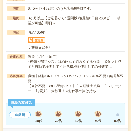
8:45～17:45※表記のうち実働8時間です。
時間
3ヶ月以上【ご応募から1週間以内(最短2日目)のスピード就
期間
業が可能】即日～
時給1350円
時給
交通費
交通費支給有り
製造（組立・加工）
仕事内容
4種類の部品を穴にはめ込んで組み立てる作業、ボタンを押
すと自動で検査してくれる機械を使用しての検査業…
職種未経験OK / ブランクOK / パソコンスキル不要 / 英語力不
応募資格
要
【来社不要、WEB登録OK！】〇未経験大歓迎！〇フリータ
ー、主婦(夫) 大歓迎！ ※お仕事の掛け持ち…
職場の雰囲気
年齢層
20代
30代
40代
50代
60代