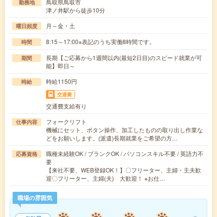
鳥取県鳥取市
勤務地
津ノ井駅から徒歩10分
月～金・土
曜日頻度
8:15～17:00※表記のうち実働8時間です。
時間
長期【ご応募から1週間以内(最短2日目)のスピード就業が可
期間
能】即日～
時給1150円
時給
交通費
交通費支給有り
フォークリフト
仕事内容
機械にセット、ボタン操作、加工したものの取り出し作業な
どをお願いします。(派遣)長期就業をご希望の方…
職種未経験OK / ブランクOK / パソコンスキル不要 / 英語力不
応募資格
要
【来社不要、WEB登録OK！】〇フリーター、主婦・主夫歓
迎〇フリーター、主婦(夫) 大歓迎！ ※お仕…
職場の雰囲気