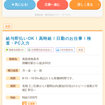
気になる!
応募へ進む
詳しく見る
派遣会社
株式会社テクノ・サービス
未読
給与即払いOK！高時給！日勤のお仕事！検
査・PC入力
職種未経験OK
交通費別途支給あり
WEB登録OK
派遣
鳥取県鳥取市
勤務地
因幡社駅から徒歩20分
月～金・土・祝
曜日頻度
8:10～16:55※表記のうち実働8時間です。
時間
長期【ご応募から1週間以内(最短2日目)のスピード就業が可
期間
能】即日～
時給1200円
時給
交通費