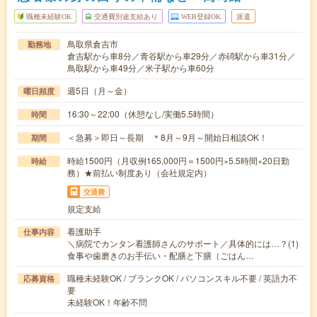
職種未経験OK
交通費別途支給あり
WEB登録OK
派遣
鳥取県倉吉市
勤務地
倉吉駅から車8分／青谷駅から車29分／赤碕駅から車31分／
鳥取駅から車49分／米子駅から車60分
週5日（月～金）
曜日頻度
16:30～22:00（休憩なし/実働5.5時間）
時間
＜急募＞即日～長期 ＊8月～9月～開始日相談OK！
期間
時給1500円（月収例165,000円＝1500円×5.5時間×20日勤
時給
務）★前払い制度あり（会社規定内）
交通費
規定支給
看護助手
仕事内容
＼病院でカンタン看護師さんのサポート／具体的には…？(1)
食事や歯磨きのお手伝い・配膳と下膳（ごはん…
職種未経験OK / ブランクOK / パソコンスキル不要 / 英語力不
応募資格
要
未経験OK！年齢不問