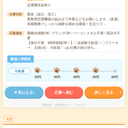
交通費支給有り
製造（組立・加工）
仕事内容
業務用空調機器の組み立て作業などをお願いします。(派遣)
長期勤務でしっかり経験を積める職場！生活リズ…
職種未経験OK / ブランクOK / パソコンスキル不要 / 英語力不
応募資格
要
【来社不要、WEB登録OK！】〇未経験大歓迎！〇フリータ
ー、主婦(夫) 大歓迎！ ※お仕事の掛け持ち…
職場の雰囲気
年齢層
20代
30代
40代
50代
60代
気になる!
応募へ進む
詳しく見る
派遣会社
株式会社テクノ・サービス
未読