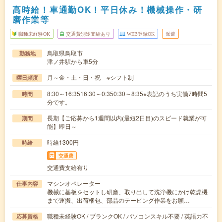
高時給！車通勤OK！平日休み！機械操作・研
磨作業等
職種未経験OK
交通費別途支給あり
WEB登録OK
派遣
鳥取県鳥取市
勤務地
津ノ井駅から車5分
月～金・土・日・祝 ※シフト制
曜日頻度
8:30～16:3516:30～0:350:30～8:35※表記のうち実働7時間5
時間
分です。
長期【ご応募から1週間以内(最短2日目)のスピード就業が可
期間
能】即日～
時給1300円
時給
交通費
交通費支給有り
マシンオペレーター
仕事内容
機械に基板をセットし研磨、取り出して洗浄機にかけ乾燥機
まで運搬、出荷梱包、部品のテーピング作業をお願…
職種未経験OK / ブランクOK / パソコンスキル不要 / 英語力不
応募資格