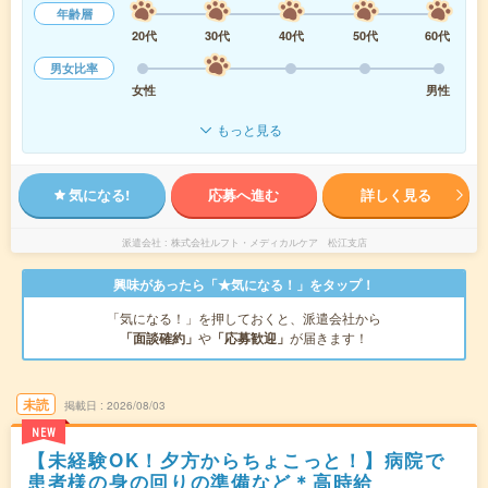
年齢層
20代
30代
40代
50代
60代
男女比率
女性
男性
もっと見る
気になる!
応募へ進む
詳しく見る
派遣会社
株式会社ルフト・メディカルケア 松江支店
興味があったら「★気になる！」をタップ！
「気になる！」を押しておくと、派遣会社から
「面談確約」
や
「応募歓迎」
が届きます！
未読
掲載日
2026/08/03
NEW
【未経験OK！夕方からちょこっと！】病院で
患者様の身の回りの準備など＊高時給