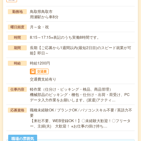
鳥取県鳥取市
勤務地
用瀬駅から車8分
月～金・祝
曜日頻度
8:15～17:15※表記のうち実働8時間です。
時間
長期【ご応募から1週間以内(最短2日目)のスピード就業が可
期間
能】即日～
時給1200円
時給
交通費
交通費支給有り
軽作業（仕分け・ピッキング・検品、商品管理）
仕事内容
機械部品のピッキング・梱包・仕分け・出荷・荷受け、PC
データ入力作業をお願いします。(派遣)アクティ…
職種未経験OK / ブランクOK / パソコンスキル不要 / 英語力不
応募資格
要
【来社不要、WEB登録OK！】〇未経験大歓迎！〇フリータ
ー、主婦(夫) 大歓迎！ ※お仕事の掛け持ち…
職場の雰囲気