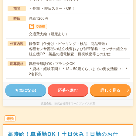
・長期 ・即日スタートOK！
期間
時給1200円
時給
交通費
交通費支給（規定あり）
軽作業（仕分け・ピッキング・検品、商品管理）
仕事内容
各種センサ部品の組立検査および付帯業務・センサの組立や
組立機OP・製品の通電検査・目視検査等このお仕…
職種未経験OK / ブランクOK
応募資格
＊資格・経験不問！＊18～50歳くらいまでの男女活躍中！＊
2名募集
気になる!
応募へ進む
詳しく見る
派遣会社
株式会社日本ワークプレイス京葉
未読
高時給！車通勤OK！土日休み！日勤のお仕