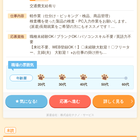
交通費支給有り
軽作業（仕分け・ピッキング・検品、商品管理）
仕事内容
検査機を使った製品の検査・PC入力作業をお願いします。
(派遣)長期就業をご希望の方にもオススメです！…
職種未経験OK / ブランクOK / パソコンスキル不要 / 英語力不
応募資格
要
【来社不要、WEB登録OK！】〇未経験大歓迎！〇フリータ
ー、主婦(夫) 大歓迎！ ※お仕事の掛け持ち…
職場の雰囲気
年齢層
20代
30代
40代
50代
60代
気になる!
応募へ進む
詳しく見る
派遣会社
株式会社テクノ・サービス
未読