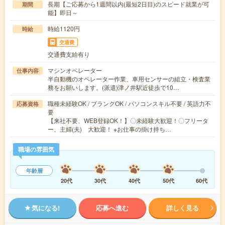
長期【ご応募から1週間以内(最短2日目)のスピード就業が可
期間
能】即日～
時給1120円
時給
交通費
交通費支給有り
マシンオペレーター
仕事内容
半自動機のオペレーター作業、車用センサーの組立・検査業
務をお願いします。(派遣)津ノ井駅近徒歩で10…
職種未経験OK / ブランクOK / パソコンスキル不要 / 英語力不
応募資格
要
【来社不要、WEB登録OK！】〇未経験大歓迎！〇フリータ
ー、主婦(夫) 大歓迎！ ※お仕事の掛け持ち…
職場の雰囲気
年齢層
20代
30代
40代
50代
60代
気になる!
応募へ進む
詳しく見る