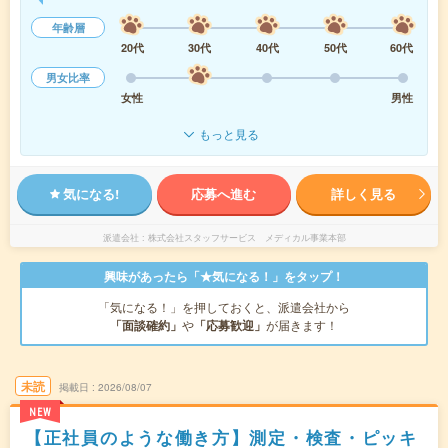
年齢層
20代
30代
40代
50代
60代
男女比率
女性
男性
もっと見る
気になる!
応募へ進む
詳しく見る
派遣会社
株式会社スタッフサービス メディカル事業本部
興味があったら「★気になる！」をタップ！
「気になる！」を押しておくと、派遣会社から
「面談確約」
や
「応募歓迎」
が届きます！
未読
掲載日
2026/08/07
NEW
【正社員のような働き方】測定・検査・ピッキ