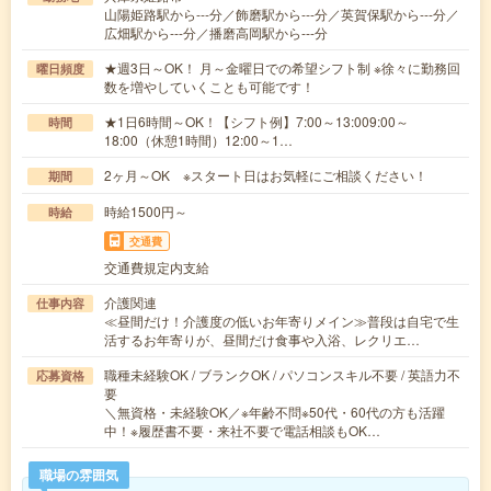
山陽姫路駅から---分／飾磨駅から---分／英賀保駅から---分／
広畑駅から---分／播磨高岡駅から---分
★週3日～OK！ 月～金曜日での希望シフト制 ※徐々に勤務回
曜日頻度
数を増やしていくことも可能です！
★1日6時間～OK！【シフト例】7:00～13:009:00～
時間
18:00（休憩1時間）12:00～1…
2ヶ月～OK ※スタート日はお気軽にご相談ください！
期間
時給1500円～
時給
交通費
交通費規定内支給
介護関連
仕事内容
≪昼間だけ！介護度の低いお年寄りメイン≫普段は自宅で生
活するお年寄りが、昼間だけ食事や入浴、レクリエ…
職種未経験OK / ブランクOK / パソコンスキル不要 / 英語力不
応募資格
要
＼無資格・未経験OK／※年齢不問※50代・60代の方も活躍
中！※履歴書不要・来社不要で電話相談もOK…
職場の雰囲気