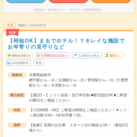
派遣会社
株式会社テクノ・サービス（無期雇用派遣）
未読
掲載日
2026/08/07
NEW
【時短OK】まるでホテル！？キレイな施設で
お年寄りの見守りなど
職種未経験OK
交通費別途支給あり
土日祝日が休み
残業なし
WEB登録OK
派遣
兵庫県姫路市
勤務地
網干駅から---分／広畑駅から---分／野里駅から---分／仁豊野
駅から---分／太市駅から---分
【週2日～】シフト自由・自己申告制 ■曜日固定OK ■ご希望
曜日頻度
の曜日をご相談ください。
【1日5時間～OK】ご希望の時間をご相談ください！▼シフ
時間
ト例日勤 9:00～18:00早番 7:00…
【急募】長期のお仕事 スタート日の相談もOK！（最短2日
期間
後から）