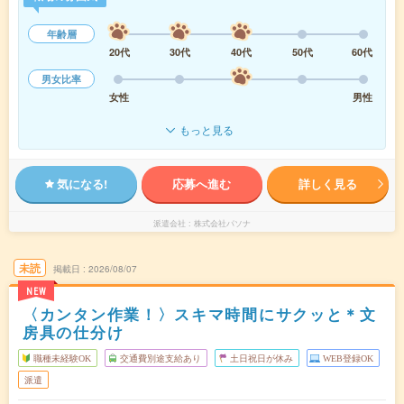
年齢層
20代
30代
40代
50代
60代
男女比率
女性
男性
もっと見る
気になる!
応募へ進む
詳しく見る
派遣会社
株式会社パソナ
未読
掲載日
2026/08/07
NEW
〈カンタン作業！〉スキマ時間にサクッと＊文
房具の仕分け
職種未経験OK
交通費別途支給あり
土日祝日が休み
WEB登録OK
派遣