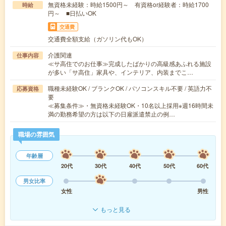
無資格未経験：時給1500円～ 有資格or経験者：時給1700
時給
円～ ■日払いOK
交通費
交通費全額支給（ガソリン代もOK）
介護関連
仕事内容
≪サ高住でのお仕事≫完成したばかりの高級感あふれる施設
が多い「サ高住」家具や、インテリア、内装までこ…
職種未経験OK / ブランクOK / パソコンスキル不要 / 英語力不
応募資格
要
≪募集条件≫・無資格未経験OK・10名以上採用※週16時間未
満の勤務希望の方は以下の日雇派遣禁止の例…
職場の雰囲気
年齢層
20代
30代
40代
50代
60代
男女比率
女性
男性
もっと見る