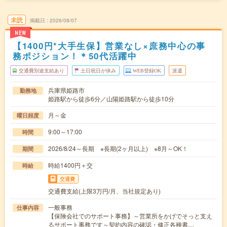
未読
掲載日
2026/08/07
NEW
【1400円*大手生保】営業なし×庶務中心の事
務ポジション！＊50代活躍中
交通費別途支給あり
土日祝日が休み
WEB登録OK
派遣
兵庫県姫路市
勤務地
姫路駅から徒歩6分／山陽姫路駅から徒歩10分
月～金
曜日頻度
9:00～17:00
時間
2026/8/24～長期 ※長期(2ヶ月以上) ※8月～OK！
期間
時給1400円＋交
時給
交通費
交通費支給(上限3万円/月、当社規定あり)
一般事務
仕事内容
【保険会社でのサポート事務】～営業所をかげでそっと支え
るサポート事務です～契約内容の確認・修正各種書…