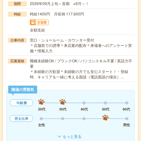
2026年09月上旬～長期 ※9月～！
期間
時給1400円 月収例 117,600円
時給
交通費
全額支給
窓口・ショールーム・カウンター受付
仕事内容
＊店舗前での誘導＊来店案内配布＊来場者へのアンケート実
施＊情報入力
職種未経験OK / ブランクOK / パソコンスキル不要 / 英語力不
応募資格
要
＊未経験の方歓迎＊未経験の方でも安心スタート！・登録
時、キャリアを一緒に考える面談（電話面談の場合）…
職場の雰囲気
年齢層
20代
30代
40代
50代
60代
男女比率
女性
男性
もっと見る