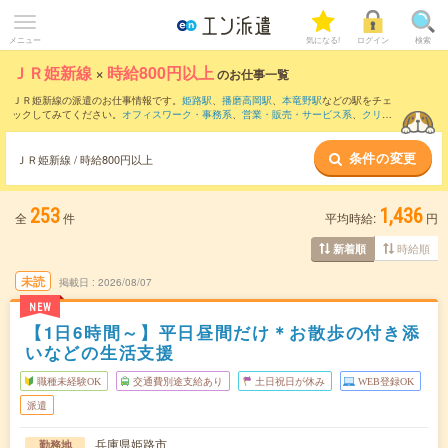
メニュー
気になる!
ログイン
検索
ＪＲ姫新線
×
時給800円以上
のお仕事一覧
ＪＲ姫新線の派遣のお仕事情報です。
姫路駅
、
播磨高岡駅
、
本竜野駅
などの駅をチェ
ックしてみてください。
オフィスワーク・事務系
、
営業・販売・サービス系
、
クリエ
イティブ系
などのお仕事を取り揃えています。さらに、
短期
・
単発
などの期間や、
職
種未経験OK
などのこだわり条件で絞り込んでいただけます。
条件の変更
ＪＲ姫新線 / 時給800円以上
253
1,436
全
件
平均時給:
円
時給順
新着順
未読
掲載日
2026/08/07
NEW
【1日6時間～】平日昼間だけ＊お散歩の付き添
いなどの生活支援
職種未経験OK
交通費別途支給あり
土日祝日が休み
WEB登録OK
派遣
兵庫県姫路市
勤務地