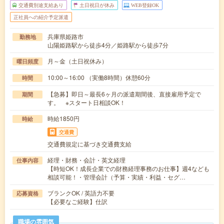
交通費別途支給あり
土日祝日が休み
WEB登録OK
正社員への紹介予定派遣
兵庫県姫路市
勤務地
山陽姫路駅から徒歩4分／姫路駅から徒歩7分
月～金（土日祝休み）
曜日頻度
10:00～16:00 （実働8時間）休憩60分
時間
【急募】即日～最長6ヶ月の派遣期間後、直接雇用予定で
期間
す。 ※スタート日相談OK！
時給1850円
時給
交通費
交通費規定に基づき交通費支給
経理・財務・会計・英文経理
仕事内容
【時短OK！成長企業での財務経理事務のお仕事】週4なども
相談可能！・管理会計（予算・実績・利益・セグ…
ブランクOK / 英語力不要
応募資格
【必要なご経験】仕訳
職場の雰囲気