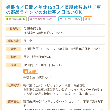
姫路市／日勤／年休123日／長期休暇あり／車
の部品ラインでのお仕事／日払いOK
職種未経験OK
交通費別途支給あり
土日祝日が休み
派遣
兵庫県姫路市
勤務地
姫路駅から無料送迎バス40分
月～金
曜日頻度
〈日勤専属〉8：30～17：00実働：7時間45分休憩：45分
時間
長期 開始日相談OK
期間
1200円～1500円・日払いOK
時給
交通費
全額支給（規定あり）
軽作業（仕分け・ピッキング・検品、商品管理）
仕事内容
自動車や二輪車の電装部品の製造＜ゆっくりスピードのライ
ン作業＞部品を機械にセット、完成したら取り出し…
職種未経験OK / ブランクOK / パソコンスキル不要 / 英語力不
応募資格
要
【経験不問＊未経験OK!!】20代30代活躍中で現場スタッフと