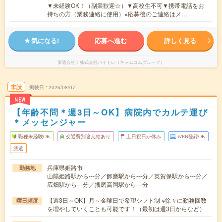
▼未経験OK！（副業歓迎☆）▼高校生不可▼携帯電話をお
持ちの方（業務連絡に使用）※応募後のご連絡はメ…
気になる!
応募へ進む
詳しく見る
派遣会社
株式会社バイトレ（キャムコムグループ）
未読
掲載日
2026/08/07
NEW
【年齢不問＊週3日～OK】病院内でカルテ運び
＊メッセンジャー
職種未経験OK
交通費別途支給あり
土日祝日が休み
WEB登録OK
派遣
兵庫県姫路市
勤務地
山陽姫路駅から---分／飾磨駅から---分／英賀保駅から---分／
広畑駅から---分／播磨高岡駅から---分
【週3日～OK】月～金曜日で希望シフト制 ※徐々に勤務回数
曜日頻度
を増やしていくことも可能です！（最初は週3日からなど）