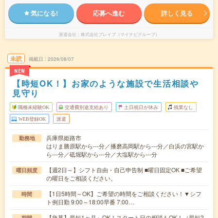
気になる!
応募へ進む
詳しく見る
派遣会社
株式会社ブレイブ（マイナビグループ）
未読
掲載日
2026/08/07
NEW
【時短OK！】お家のような施設で生活相談や
見守り
職種未経験OK
交通費別途支給あり
土日祝日が休み
残業なし
WEB登録OK
派遣
兵庫県姫路市
勤務地
はりま勝原駅から---分／播磨高岡駅から---分／白浜の宮駅か
ら---分／砥堀駅から---分／大塩駅から---分
【週2日～】シフト自由・自己申告制 ■曜日固定OK ■ご希望
曜日頻度
の曜日をご相談ください。
【1日5時間～OK】ご希望の時間をご相談ください！▼シフ
時間
ト例日勤 9:00～18:00早番 7:00…
【急募】最短1ヶ月～OK！スタート日の相談もOK！（最短2
期間