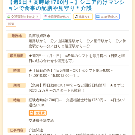
【週2日＊高時給1700円～】シニア向けマンシ
ョンで食事の配膳や見守り＊介護
交通費別途支給あり
土日祝日が休み
残業なし
WEB登録OK
派遣
兵庫県姫路市
勤務地
姫路駅から---分／山陽姫路駅から---分／網干駅から---分／飾
磨駅から---分／はりま勝原駅から---分
★週2日～（月～日） ※希望のシフトを毎月提出（日数と曜
曜日頻度
日の組み合わせや固定も可）
★【日勤のみ】1日5時間～OK！≪シフト例≫9:00～
時間
14:0010:00～15:0012:00～1…
【急募】即日勤務OK！中旬～など開始日相談可 ★まずは
期間
お試し2カ月～のスタートも歓迎！
経験者時給1700円～ 介護福祉士時給1750円～ ※日払い/
時給
週払いOK
交通費
交通費全額支給
介護関連
仕事内容
まるで高級マンションのような施設で働けるお仕事です！で