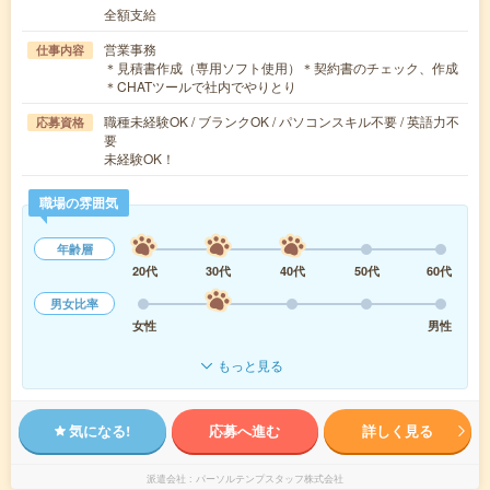
全額支給
営業事務
仕事内容
＊見積書作成（専用ソフト使用）＊契約書のチェック、作成
＊CHATツールで社内でやりとり
職種未経験OK / ブランクOK / パソコンスキル不要 / 英語力不
応募資格
要
未経験OK！
職場の雰囲気
年齢層
20代
30代
40代
50代
60代
男女比率
女性
男性
もっと見る
気になる!
応募へ進む
詳しく見る
派遣会社
パーソルテンプスタッフ株式会社