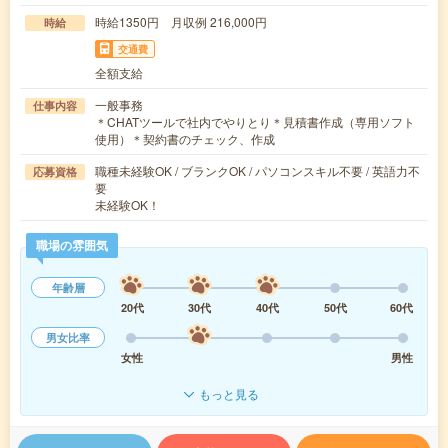
時給1350円 月収例 216,000円
時給
交通費
全額支給
一般事務
仕事内容
＊CHATツールで社内でやりとり＊見積書作成（専用ソフト
使用）＊契約書のチェック、作成
職種未経験OK / ブランクOK / パソコンスキル不要 / 英語力不
応募資格
要
未経験OK！
職場の雰囲気
年齢層
20代
30代
40代
50代
60代
男女比率
女性
男性
もっと見る