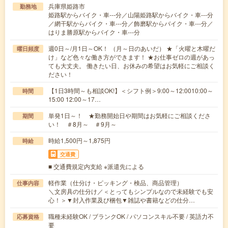
兵庫県姫路市
勤務地
姫路駅からバイク・車---分／山陽姫路駅からバイク・車---分
／網干駅からバイク・車---分／飾磨駅からバイク・車---分／
はりま勝原駅からバイク・車---分
週0日～/月1日～OK！ （月～日のあいだ） ★「火曜と木曜だ
曜日頻度
け」など色々な働き方ができます！ ★お仕事ゼロの週があっ
ても大丈夫。 働きたい日、お休みの希望はお気軽にご相談く
ださい！
【1日3時間～も相談OK!】＜シフト例＞9:00～12:0010:00～
時間
15:00 12:00～17…
単発1日～！ ★勤務開始日や期間はお気軽にご相談くださ
期間
い！ ＃8月～ ＃9月～
時給1,500円～1,875円
時給
交通費
■ 交通費規定内支給 ※派遣先による
軽作業（仕分け・ピッキング・検品、商品管理）
仕事内容
＼文房具の仕分け／＜とってもシンプルなので未経験でも安
心！＞▼封入作業及び梱包▼雑誌や書籍などの仕分…
職種未経験OK / ブランクOK / パソコンスキル不要 / 英語力不
応募資格
要