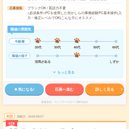
ブランクOK / 英語力不要
応募資格
<必須条件>PCを使用した何かしらの事務経験PC基本操作(入
力・修正レベルでOK)こんな方にオススメ…
職場の雰囲気
年齢層
20代
30代
40代
50代
60代
職場の様子
活気がある
しずか
もっと見る
気になる!
応募へ進む
詳しく見る
派遣会社
マンパワーグループ株式会社
未読
掲載日
2026/08/07
NEW