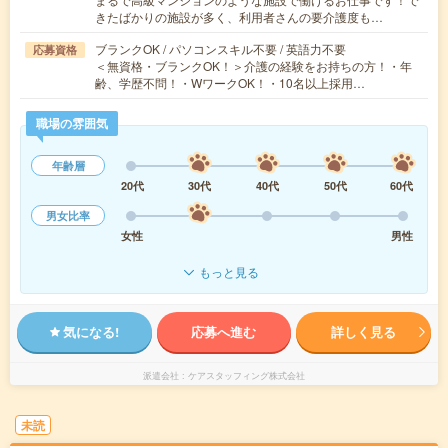
きたばかりの施設が多く、利用者さんの要介護度も…
ブランクOK / パソコンスキル不要 / 英語力不要
応募資格
＜無資格・ブランクOK！＞介護の経験をお持ちの方！・年
齢、学歴不問！・WワークOK！・10名以上採用…
職場の雰囲気
年齢層
20代
30代
40代
50代
60代
男女比率
女性
男性
もっと見る
気になる!
応募へ進む
詳しく見る
派遣会社
ケアスタッフィング株式会社
未読