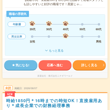
も話しやすいと好評の職場です！黒髪じゃ…
職場の雰囲気
年齢層
20代
30代
40代
50代
60代
男女比率
女性
男性
もっと見る
気になる!
応募へ進む
詳しく見る
派遣会社
株式会社ニチギワールド
未読
掲載日
2026/08/07
NEW
時給1850円＊16時までの時短OK！直接雇用あ
り＊成長企業での財務経理事務