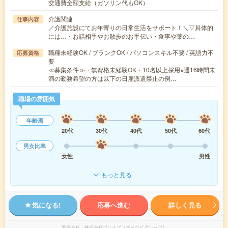
交通費全額支給（ガソリン代もOK）
介護関連
仕事内容
／介護施設にてお年寄りの日常生活をサポート！＼▽具体的
には…・お話相手やお散歩のお手伝い・食事や薬の…
職種未経験OK / ブランクOK / パソコンスキル不要 / 英語力不
応募資格
要
≪募集条件≫・無資格未経験OK・10名以上採用※週16時間未
満の勤務希望の方は以下の日雇派遣禁止の例…
職場の雰囲気
年齢層
20代
30代
40代
50代
60代
男女比率
女性
男性
もっと見る
気になる!
応募へ進む
詳しく見る
派遣会社
株式会社ブレイブ（マイナビグループ）