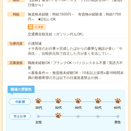
日後から）
無資格未経験：時給1500円～ 有資格or経験者：時給1700
時給
円～ ■日払いOK
交通費
交通費全額支給（ガソリン代もOK）
介護関連
仕事内容
≪サ高住のお仕事≫完成したばかりの豪華な施設が多い「サ
高住」。比較的元気で自立した方が多く生活してい…
職種未経験OK / ブランクOK / パソコンスキル不要 / 英語力不
応募資格
要
≪募集条件≫・無資格未経験OK・10名以上採用※週16時間未
満の勤務希望の方は以下の日雇派遣禁止の例…
職場の雰囲気
年齢層
20代
30代
40代
50代
60代
男女比率
女性
男性