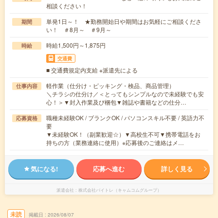
相談ください！
単発1日～！ ★勤務開始日や期間はお気軽にご相談くださ
期間
い！ ＃8月～ ＃9月～
時給1,500円～1,875円
時給
交通費
■ 交通費規定内支給 ※派遣先による
軽作業（仕分け・ピッキング・検品、商品管理）
仕事内容
＼チラシの仕分け／＜とってもシンプルなので未経験でも安
心！＞▼封入作業及び梱包▼雑誌や書籍などの仕分…
職種未経験OK / ブランクOK / パソコンスキル不要 / 英語力不
応募資格
要
▼未経験OK！（副業歓迎☆）▼高校生不可▼携帯電話をお
持ちの方（業務連絡に使用）※応募後のご連絡はメ…
気になる!
応募へ進む
詳しく見る
派遣会社
株式会社バイトレ（キャムコムグループ）
未読
掲載日
2026/08/07