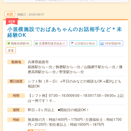
未読
掲載日
2026/08/07
NEW
小規模施設でおばあちゃんのお話相手など＊未
経験OK
職種未経験OK
交通費別途支給あり
土日祝日が休み
WEB登録OK
派遣
兵庫県姫路市
勤務地
姫路駅から---分／飾磨駅から---分／山陽網干駅から---分／播
磨高岡駅から---分／野里駅から---分
シフト制（月～日） ※平日のみなどの相談もOK ※週3なども
曜日頻度
相談OK
【シフト例】07:00～16:0009:00～18:0017:00～09:00※ 上記
時間
は一例です！そ…
即日～2ヶ月以上 ■開始日の相談OK！
期間
無資格の方：時給1400円～1750円 / 介護福祉士：時給1700
時給
円～2125円 / 初任者以上：時給1500円～1875円