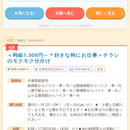
気になる!
応募へ進む
詳しく見る
派遣会社
パーソルテンプスタッフ株式会社
未読
掲載日
2026/08/07
NEW
＜時給1,500円～＊好きな時にお仕事＞チラシ
のモクモク仕分け
職種未経験OK
交通費別途支給あり
WEB登録OK
派遣
兵庫県姫路市
勤務地
姫路駅からバイク・車---分／山陽姫路駅からバイク・車---分
／網干駅からバイク・車---分／飾磨駅からバイク・車---分／
はりま勝原駅からバイク・車---分
週0日～/月1日～OK！ （月～日のあいだ） ★「土曜と日曜だ
曜日頻度
け」など色々な働き方ができます！ ★お仕事ゼロの週があっ
ても大丈夫。 働きたい日、お休みの希望はお気軽にご相談く
ださい！
9:00～17:0010:00～19:00 など■ 他の時間帯もお気軽にご
時間