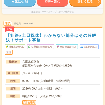
気になる!
応募へ進む
詳しく見る
派遣会社
パーソルテンプスタッフ株式会社
未読
掲載日
2026/08/07
NEW
【姫路×土日祝休】わからない部分はその時解
決！サポート事務
職種未経験OK
交通費別途支給あり
土日祝日が休み
WEB登録OK
派遣
兵庫県姫路市
勤務地
姫路駅から徒歩10分／手柄駅から車5分
月～金（週5日）
曜日頻度
09:00～18:00(実働8時間 休憩1時間)
時間
2026年09月上旬～長期 ※9月～！
期間
時給1350円 月収例 216,000円
時給
交通費