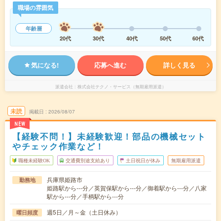
職場の雰囲気
年齢層
20代
30代
40代
50代
60代
気になる!
応募へ進む
詳しく見る
派遣会社
株式会社テクノ・サービス（無期雇用派遣）
未読
掲載日
2026/08/07
NEW
【経験不問！】未経験歓迎！部品の機械セット
やチェック作業など！
職種未経験OK
交通費別途支給あり
土日祝日が休み
無期雇用派遣
兵庫県姫路市
勤務地
姫路駅から---分／英賀保駅から---分／御着駅から---分／八家
駅から---分／手柄駅から---分
週5日／月～金（土日休み）
曜日頻度