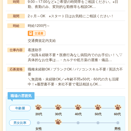
9:00～17:00など※ご希望の時間帯をご相談ください。※日
時間
勤、夜勤のみ、変則的な勤務等も相談OK…
2ヶ月～OK ※スタート日はお気軽にご相談ください！
期間
時給1200円～
時給
交通費
交通費規定内支給
看護助手
仕事内容
／知識＆経験不要＊医療行為なし病院内でのお手伝い！＼▽
具体的なお仕事は…・カルテや処方薬の運搬・備品…
職種未経験OK / ブランクOK / パソコンスキル不要 / 英語力不
応募資格
要
＼無資格・未経験OK／※年齢不問※50代・60代の方も活躍
中！※履歴書不要・来社不要で電話相談もOK…
職場の雰囲気
年齢層
20代
30代
40代
50代
60代
男女比率
女性
男性