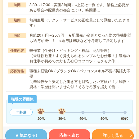
8:30～17:30（実働8時間）※上記は一例です。業務上必要が
時間
ある場合や配属先の都合により、時間帯…
無期雇用（テクノ・サービスの正社員として勤務いただきま
期間
す）
月給20万円～25万円 ★配属先が変更となった際の待機期間
時給
も給与が発生！ ※給与は経験などを考慮して決定します
軽作業（仕分け・ピッキング・検品、商品管理）
仕事内容
【未経験歓迎！すぐ覚えられるシンプルなお仕事！】製造の
お仕事が初めての方も安心〇コツコツ・モクモク作…
職種未経験OK / ブランクOK / パソコンスキル不要 / 英語力不
応募資格
要
＼未経験から安定した働き方を目指したい方歓迎！／経験・
資格・学歴は問いません◎「そろそろ腰を据えて働…
職場の雰囲気
年齢層
20代
30代
40代
50代
60代
気になる!
応募へ進む
詳しく見る