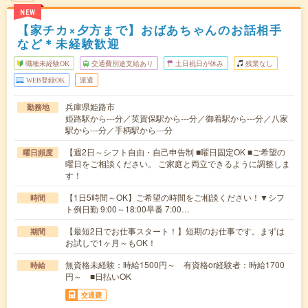
NEW
【家チカ×夕方まで】おばあちゃんのお話相手
など＊未経験歓迎
職種未経験OK
交通費別途支給あり
土日祝日が休み
残業なし
WEB登録OK
派遣
兵庫県姫路市
勤務地
姫路駅から---分／英賀保駅から---分／御着駅から---分／八家
駅から---分／手柄駅から---分
【週2日～シフト自由・自己申告制 ■曜日固定OK ■ご希望の
曜日頻度
曜日をご相談ください。 ご家庭と両立できるように調整しま
す！
【1日5時間～OK】ご希望の時間をご相談ください！▼シフ
時間
ト例日勤 9:00～18:00早番 7:00…
【最短2日でお仕事スタート！】短期のお仕事です。まずは
期間
お試しで1ヶ月～もOK！
無資格未経験：時給1500円～ 有資格or経験者：時給1700
時給
円～ ■日払いOK
交通費