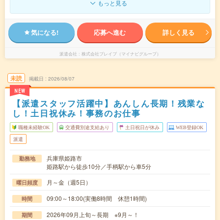
もっと見る
気になる!
応募へ進む
詳しく見る
派遣会社
株式会社ブレイブ（マイナビグループ）
未読
掲載日
2026/08/07
NEW
【派遣スタッフ活躍中】あんしん長期！残業な
し！土日祝休み！事務のお仕事
職種未経験OK
交通費別途支給あり
土日祝日が休み
WEB登録OK
派遣
兵庫県姫路市
勤務地
姫路駅から徒歩10分／手柄駅から車5分
月～金（週5日）
曜日頻度
09:00～18:00(実働8時間 休憩1時間)
時間
2026年09月上旬～長期 ※9月～！
期間