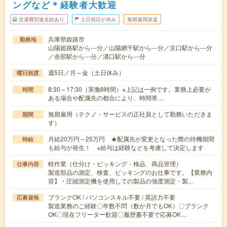
ングなど＊経験者大歓迎
交通費別途支給あり
土日祝日が休み
無期雇用派遣
兵庫県姫路市
勤務地
山陽姫路駅から---分／山陽網干駅から---分／京口駅から---分
／余部駅から---分／溝口駅から---分
週5日／月～金（土日休み）
曜日頻度
8:30～17:30（実働8時間）※上記は一例です。業務上必要が
時間
ある場合や配属先の都合により、時間帯…
無期雇用（テクノ・サービスの正社員として勤務いただきま
期間
す）
月給20万円～25万円 ★配属先が変更となった際の待機期間
時給
も給与が発生！ ※給与は経験などを考慮して決定します
軽作業（仕分け・ピッキング・検品、商品管理）
仕事内容
製造部品の測定、検査、ピッキングのお仕事です。【業務内
容】・圧縮測定機を使用しての製品の強度測定・製…
ブランクOK / パソコンスキル不要 / 英語力不要
応募資格
製造業務のご経験〇年数不問（数か月でもOK）〇ブランク
OK〇現在フリーター歓迎〇履歴書不要で応募OK…