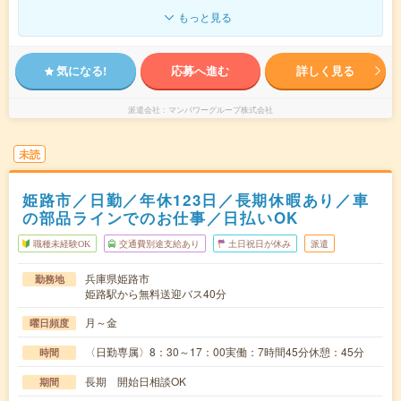
もっと見る
気になる!
応募へ進む
詳しく見る
派遣会社
マンパワーグループ株式会社
未読
姫路市／日勤／年休123日／長期休暇あり／車
の部品ラインでのお仕事／日払いOK
職種未経験OK
交通費別途支給あり
土日祝日が休み
派遣
兵庫県姫路市
勤務地
姫路駅から無料送迎バス40分
月～金
曜日頻度
〈日勤専属〉8：30～17：00実働：7時間45分休憩：45分
時間
長期 開始日相談OK
期間