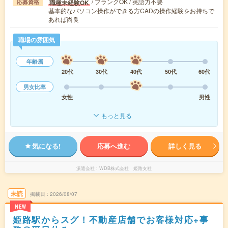
/ ブランクOK / 英語力不要
職種未経験OK
応募資格
基本的なパソコン操作ができる方CADの操作経験をお持ちで
あれば尚良
職場の雰囲気
年齢層
20代
30代
40代
50代
60代
男女比率
女性
男性
もっと見る
気になる!
応募へ進む
詳しく見る
派遣会社
WDB株式会社 姫路支社
未読
掲載日
2026/08/07
NEW
姫路駅からスグ！不動産店舗でお客様対応+事