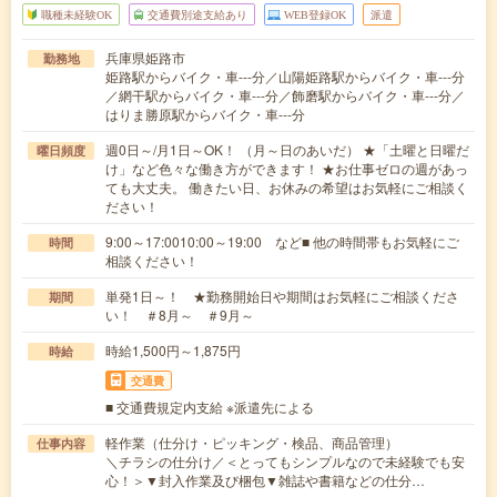
職種未経験OK
交通費別途支給あり
WEB登録OK
派遣
兵庫県姫路市
勤務地
姫路駅からバイク・車---分／山陽姫路駅からバイク・車---分
／網干駅からバイク・車---分／飾磨駅からバイク・車---分／
はりま勝原駅からバイク・車---分
週0日～/月1日～OK！ （月～日のあいだ） ★「土曜と日曜だ
曜日頻度
け」など色々な働き方ができます！ ★お仕事ゼロの週があっ
ても大丈夫。 働きたい日、お休みの希望はお気軽にご相談く
ださい！
9:00～17:0010:00～19:00 など■ 他の時間帯もお気軽にご
時間
相談ください！
単発1日～！ ★勤務開始日や期間はお気軽にご相談くださ
期間
い！ ＃8月～ ＃9月～
時給1,500円～1,875円
時給
交通費
■ 交通費規定内支給 ※派遣先による
軽作業（仕分け・ピッキング・検品、商品管理）
仕事内容
＼チラシの仕分け／＜とってもシンプルなので未経験でも安
心！＞▼封入作業及び梱包▼雑誌や書籍などの仕分…