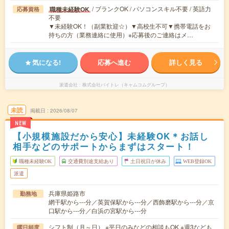
/ ブランクOK / パソコンスキル不要 / 英語力
職種未経験OK
応募資格
不要
▼未経験OK！（副業歓迎☆）▼高校生不可▼携帯電話をお
持ちの方（業務連絡に使用）※応募後のご連絡はメ…
気になる!
応募へ進む
詳しく見る
派遣会社
株式会社バイトレ（キャムコムグループ）
未読
掲載日
2026/08/07
NEW
【小規模施設だから安心】未経験OK＊お話し
相手などのサポートからまずはスタート！
職種未経験OK
交通費別途支給あり
土日祝日が休み
WEB登録OK
派遣
兵庫県姫路市
勤務地
網干駅から---分／英賀保駅から---分／西飾磨駅から---分／京
口駅から---分／白浜の宮駅から---分
シフト制（月～日） ※平日のみなどの相談もOK ※週3なども
曜日頻度