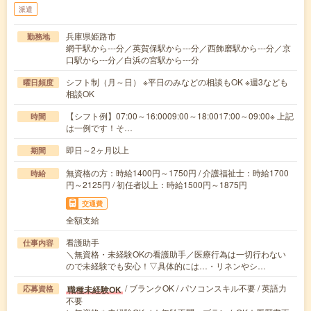
派遣
兵庫県姫路市
勤務地
網干駅から---分／英賀保駅から---分／西飾磨駅から---分／京
口駅から---分／白浜の宮駅から---分
シフト制（月～日） ※平日のみなどの相談もOK ※週3なども
曜日頻度
相談OK
【シフト例】07:00～16:0009:00～18:0017:00～09:00※ 上記
時間
は一例です！そ…
即日～2ヶ月以上
期間
無資格の方：時給1400円～1750円 / 介護福祉士：時給1700
時給
円～2125円 / 初任者以上：時給1500円～1875円
交通費
全額支給
看護助手
仕事内容
＼無資格・未経験OKの看護助手／医療行為は一切行わない
ので未経験でも安心！▽具体的には…・リネンやシ…
/ ブランクOK / パソコンスキル不要 / 英語力
職種未経験OK
応募資格
不要