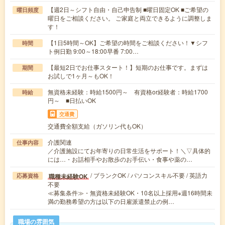
【週2日～シフト自由・自己申告制 ■曜日固定OK ■ご希望の
曜日頻度
曜日をご相談ください。 ご家庭と両立できるように調整しま
す！
【1日5時間～OK】ご希望の時間をご相談ください！▼シフ
時間
ト例日勤 9:00～18:00早番 7:00…
【最短2日でお仕事スタート！】短期のお仕事です。まずは
期間
お試しで1ヶ月～もOK！
無資格未経験：時給1500円～ 有資格or経験者：時給1700
時給
円～ ■日払いOK
交通費
交通費全額支給（ガソリン代もOK）
介護関連
仕事内容
／介護施設にてお年寄りの日常生活をサポート！＼▽具体的
には…・お話相手やお散歩のお手伝い・食事や薬の…
/ ブランクOK / パソコンスキル不要 / 英語力
職種未経験OK
応募資格
不要
≪募集条件≫・無資格未経験OK・10名以上採用※週16時間未
満の勤務希望の方は以下の日雇派遣禁止の例…
職場の雰囲気