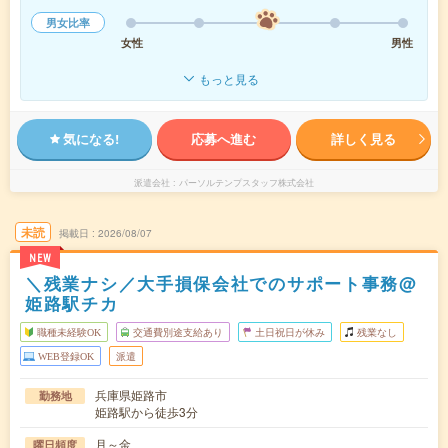
男女比率
女性
男性
もっと見る
気になる!
応募へ進む
詳しく見る
派遣会社
パーソルテンプスタッフ株式会社
未読
掲載日
2026/08/07
NEW
＼残業ナシ／大手損保会社でのサポート事務@
姫路駅チカ
職種未経験OK
交通費別途支給あり
土日祝日が休み
残業なし
WEB登録OK
派遣
兵庫県姫路市
勤務地
姫路駅から徒歩3分
月～金
曜日頻度