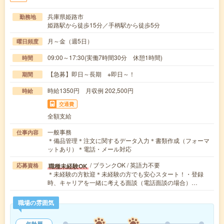
兵庫県姫路市
勤務地
姫路駅から徒歩15分／手柄駅から徒歩5分
月～金（週5日）
曜日頻度
09:00～17:30(実働7時間30分 休憩1時間)
時間
【急募】即日～長期 ※即日～！
期間
時給1350円 月収例 202,500円
時給
交通費
全額支給
一般事務
仕事内容
＊備品管理＊注文に関するデータ入力＊書類作成（フォーマ
ットあり）＊電話・メール対応
/ ブランクOK / 英語力不要
職種未経験OK
応募資格
＊未経験の方歓迎＊未経験の方でも安心スタート！・登録
時、キャリアを一緒に考える面談（電話面談の場合）…
職場の雰囲気
年齢層