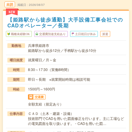
未読
掲載日
2026/08/07
NEW
【姫路駅から徒歩通勤】大手設備工事会社での
CADオペレーター／長期
職種未経験OK
交通費別途支給あり
土日祝日が休み
派遣
兵庫県姫路市
勤務地
姫路駅から徒歩12分／手柄駅から徒歩10分
就業曜日／月～金
曜日頻度
8:30～17:30（実働8時間）
時間
即日～長期 ※就業開始時期は相談可能
期間
1500円～1600円
時給
交通費
全額支給（規定あり）
ＣＡＤ（土木・建築・設備）
仕事内容
技術部門でCADを用いた図面修正を行います。主に工場など
の電気図面を取り扱います。・CADを用いた図…