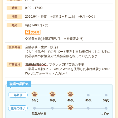
9:00～17:00
時間
2026/9/1～長期 ※長期(2ヶ月以上) ※9月～OK！
期間
時給1400円＋交
時給
交通費
交通費支給(上限3万円/月、当社規定あり)
金融事務（生保・損保）
仕事内容
【大手損保会社でのサポート事務】自動車保険における主に
簡易事案の保険金支払業務全般を担っていただきま…
/ ブランクOK / 英語力不要
職種未経験OK
応募資格
～業界未経験OK～Excel／Wordを使用した事務経験(Excel／
Wordはフォーマット入力レベ…
職場の雰囲気
年齢層
20代
30代
40代
50代
60代
職場の様子
活気がある
しずか