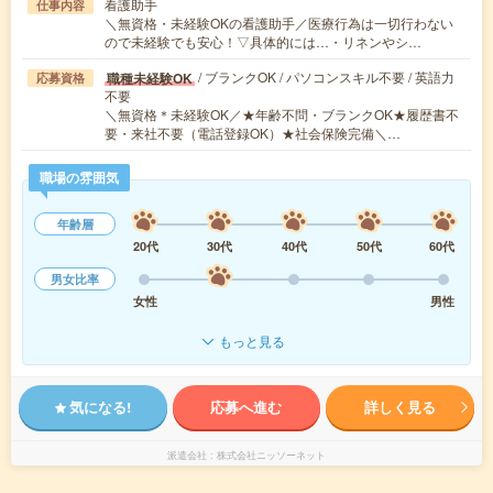
看護助手
仕事内容
＼無資格・未経験OKの看護助手／医療行為は一切行わない
ので未経験でも安心！▽具体的には…・リネンやシ…
/ ブランクOK / パソコンスキル不要 / 英語力
職種未経験OK
応募資格
不要
＼無資格＊未経験OK／★年齢不問・ブランクOK★履歴書不
要・来社不要（電話登録OK）★社会保険完備＼…
職場の雰囲気
年齢層
20代
30代
40代
50代
60代
男女比率
女性
男性
もっと見る
気になる!
応募へ進む
詳しく見る
派遣会社
株式会社ニッソーネット