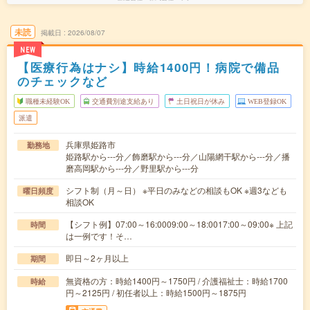
未読
掲載日
2026/08/07
NEW
【医療行為はナシ】時給1400円！病院で備品
のチェックなど
職種未経験OK
交通費別途支給あり
土日祝日が休み
WEB登録OK
派遣
兵庫県姫路市
勤務地
姫路駅から---分／飾磨駅から---分／山陽網干駅から---分／播
磨高岡駅から---分／野里駅から---分
シフト制（月～日） ※平日のみなどの相談もOK ※週3なども
曜日頻度
相談OK
【シフト例】07:00～16:0009:00～18:0017:00～09:00※ 上記
時間
は一例です！そ…
即日～2ヶ月以上
期間
無資格の方：時給1400円～1750円 / 介護福祉士：時給1700
時給
円～2125円 / 初任者以上：時給1500円～1875円