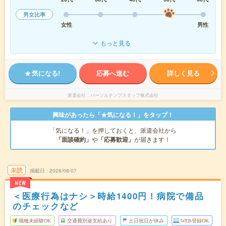
男女比率
女性
男性
もっと見る
気になる!
応募へ進む
詳しく見る
派遣会社
パーソルテンプスタッフ株式会社
興味があったら「★気になる！」をタップ！
「気になる！」を押しておくと、派遣会社から
「面談確約」
や
「応募歓迎」
が届きます！
未読
掲載日
2026/08/07
NEW
＜医療行為はナシ＞時給1400円！病院で備品
のチェックなど
職種未経験OK
交通費別途支給あり
土日祝日が休み
WEB登録OK