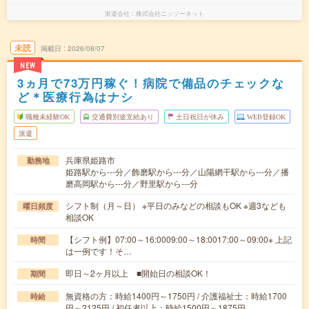
派遣会社
株式会社ニッソーネット
未読
掲載日
2026/08/07
NEW
3ヵ月で73万円稼ぐ！病院で備品のチェックな
ど＊医療行為はナシ
職種未経験OK
交通費別途支給あり
土日祝日が休み
WEB登録OK
派遣
兵庫県姫路市
勤務地
姫路駅から---分／飾磨駅から---分／山陽網干駅から---分／播
磨高岡駅から---分／野里駅から---分
シフト制（月～日） ※平日のみなどの相談もOK ※週3なども
曜日頻度
相談OK
【シフト例】07:00～16:0009:00～18:0017:00～09:00※ 上記
時間
は一例です！そ…
即日～2ヶ月以上 ■開始日の相談OK！
期間
無資格の方：時給1400円～1750円 / 介護福祉士：時給1700
時給
円～2125円 / 初任者以上：時給1500円～1875円