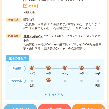
交通費
全額支給
看護助手
仕事内容
＼無資格・未経験OKの看護助手／医療行為は一切行わない
ので未経験でも安心！▽具体的には…・リネンやシ…
/ ブランクOK / パソコンスキル不要 / 英語力
職種未経験OK
応募資格
不要
＼無資格＊未経験OK／★年齢不問・ブランクOK★履歴書不
要・来社不要（電話登録OK）★社会保険完備＼…
職場の雰囲気
年齢層
20代
30代
40代
50代
60代
男女比率
女性
男性
もっと見る
気になる!
応募へ進む
詳しく見る