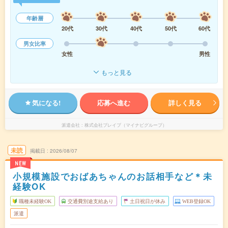
年齢層
20代
30代
40代
50代
60代
男女比率
女性
男性
もっと見る
気になる!
応募へ進む
詳しく見る
派遣会社
株式会社ブレイブ（マイナビグループ）
未読
掲載日
2026/08/07
NEW
小規模施設でおばあちゃんのお話相手など＊未
経験OK
職種未経験OK
交通費別途支給あり
土日祝日が休み
WEB登録OK
派遣