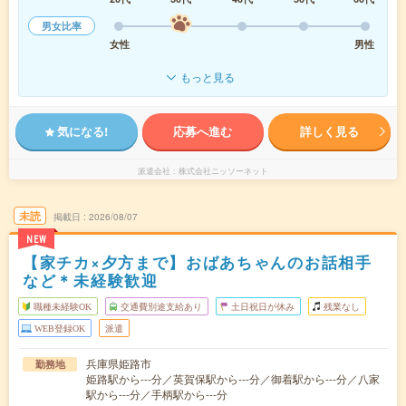
男女比率
女性
男性
もっと見る
気になる!
応募へ進む
詳しく見る
派遣会社
株式会社ニッソーネット
未読
掲載日
2026/08/07
NEW
【家チカ×夕方まで】おばあちゃんのお話相手
など＊未経験歓迎
職種未経験OK
交通費別途支給あり
土日祝日が休み
残業なし
WEB登録OK
派遣
兵庫県姫路市
勤務地
姫路駅から---分／英賀保駅から---分／御着駅から---分／八家
駅から---分／手柄駅から---分