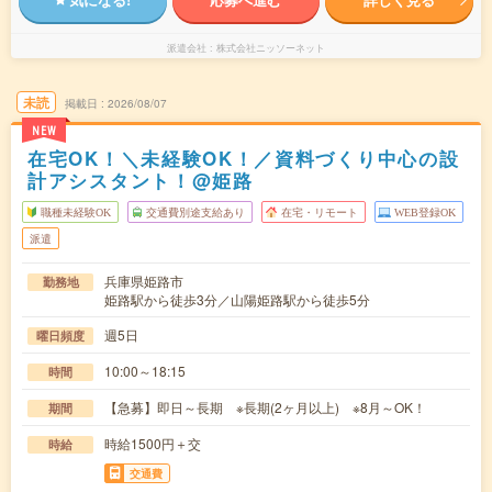
派遣会社
株式会社ニッソーネット
未読
掲載日
2026/08/07
NEW
在宅OK！＼未経験OK！／資料づくり中心の設
計アシスタント！@姫路
職種未経験OK
交通費別途支給あり
在宅・リモート
WEB登録OK
派遣
兵庫県姫路市
勤務地
姫路駅から徒歩3分／山陽姫路駅から徒歩5分
週5日
曜日頻度
10:00～18:15
時間
【急募】即日～長期 ※長期(2ヶ月以上) ※8月～OK！
期間
時給1500円＋交
時給
交通費