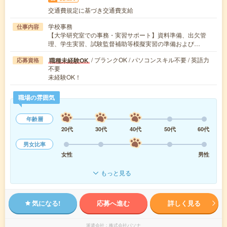
交通費規定に基づき交通費支給
学校事務
仕事内容
【大学研究室での事務・実習サポート】資料準備、出欠管
理、学生実習、試験監督補助等模擬実習の準備および…
/ ブランクOK / パソコンスキル不要 / 英語力
職種未経験OK
応募資格
不要
未経験OK！
職場の雰囲気
年齢層
20代
30代
40代
50代
60代
男女比率
女性
男性
もっと見る
気になる!
応募へ進む
詳しく見る
派遣会社
株式会社パソナ