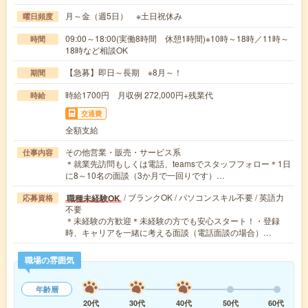
月～金（週5日） ※土日祝休み
曜日頻度
09:00～18:00(実働8時間 休憩1時間)※10時～18時／11時～
時間
18時など相談OK
【急募】即日～長期 ※8月～！
期間
時給1700円 月収例 272,000円+残業代
時給
交通費
全額支給
その他営業・販売・サービス系
仕事内容
＊就業先訪問もしくは電話、teamsでスタッフフォロー＊1日
に8～10名の面談（3か月で一回りです）…
/ ブランクOK / パソコンスキル不要 / 英語力
職種未経験OK
応募資格
不要
＊未経験の方歓迎＊未経験の方でも安心スタート！・登録
時、キャリアを一緒に考える面談（電話面談の場合）…
職場の雰囲気
年齢層
20代
30代
40代
50代
60代