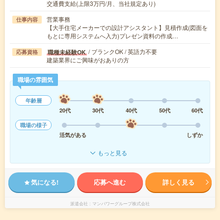
交通費支給(上限3万円/月、当社規定あり)
営業事務
仕事内容
【大手住宅メーカーでの設計アシスタント】見積作成(図面を
もとに専用システムへ入力)プレゼン資料の作成…
/ ブランクOK / 英語力不要
職種未経験OK
応募資格
建築業界にご興味がおありの方
職場の雰囲気
年齢層
20代
30代
40代
50代
60代
職場の様子
活気がある
しずか
もっと見る
気になる!
応募へ進む
詳しく見る
派遣会社
マンパワーグループ株式会社