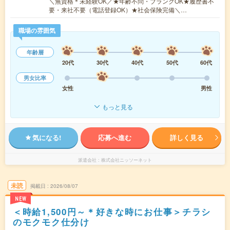
＼無資格＊未経験OK／★年齢不問・ブランクOK★履歴書不
要・来社不要（電話登録OK）★社会保険完備＼…
職場の雰囲気
年齢層
20代
30代
40代
50代
60代
男女比率
女性
男性
もっと見る
気になる!
応募へ進む
詳しく見る
派遣会社
株式会社ニッソーネット
未読
掲載日
2026/08/07
NEW
＜時給1,500円～＊好きな時にお仕事＞チラシ
のモクモク仕分け