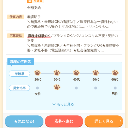
交通費
全額支給
看護助手
仕事内容
＼無資格・未経験OKの看護助手／医療行為は一切行わない
ので未経験でも安心！▽具体的には…・リネンやシ…
/ ブランクOK / パソコンスキル不要 / 英語力
職種未経験OK
応募資格
不要
＼無資格＊未経験OK／★年齢不問・ブランクOK★履歴書不
要・来社不要（電話登録OK）★社会保険完備＼…
職場の雰囲気
年齢層
20代
30代
40代
50代
60代
男女比率
女性
男性
もっと見る
気になる!
応募へ進む
詳しく見る