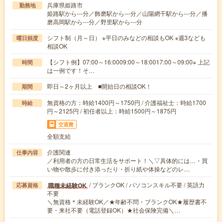
兵庫県姫路市
勤務地
姫路駅から---分／飾磨駅から---分／山陽網干駅から---分／播
磨高岡駅から---分／野里駅から---分
シフト制（月～日） ※平日のみなどの相談もOK ※週3なども
曜日頻度
相談OK
【シフト例】07:00～16:0009:00～18:0017:00～09:00※ 上記
時間
は一例です！そ…
即日～2ヶ月以上 ■開始日の相談OK！
期間
無資格の方：時給1400円～1750円 / 介護福祉士：時給1700
時給
円～2125円 / 初任者以上：時給1500円～1875円
交通費
全額支給
介護関連
仕事内容
／利用者の方の日常生活をサポート！＼▽具体的には…・買
い物や散歩に付き添ったり・折り紙や体操などのレ…
/ ブランクOK / パソコンスキル不要 / 英語力
職種未経験OK
応募資格
不要
＼無資格＊未経験OK／★年齢不問・ブランクOK★履歴書不
要・来社不要（電話登録OK）★社会保険完備＼…