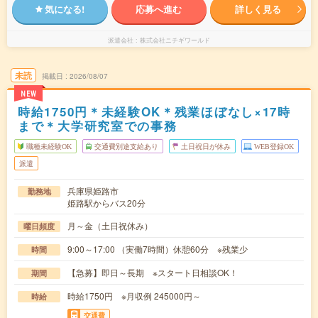
気になる!
応募へ進む
詳しく見る
派遣会社
株式会社ニチギワールド
未読
掲載日
2026/08/07
NEW
時給1750円＊未経験OK＊残業ほぼなし×17時
まで＊大学研究室での事務
職種未経験OK
交通費別途支給あり
土日祝日が休み
WEB登録OK
派遣
兵庫県姫路市
勤務地
姫路駅からバス20分
月～金（土日祝休み）
曜日頻度
9:00～17:00 （実働7時間）休憩60分 ※残業少
時間
【急募】即日～長期 ※スタート日相談OK！
期間
時給1750円 ※月収例 245000円～
時給
交通費