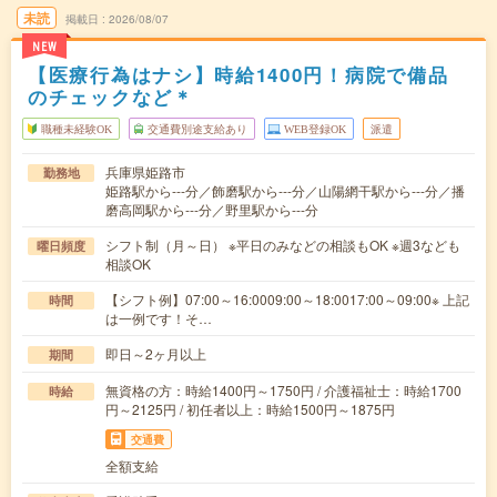
未読
掲載日
2026/08/07
NEW
【医療行為はナシ】時給1400円！病院で備品
のチェックなど＊
職種未経験OK
交通費別途支給あり
WEB登録OK
派遣
兵庫県姫路市
勤務地
姫路駅から---分／飾磨駅から---分／山陽網干駅から---分／播
磨高岡駅から---分／野里駅から---分
シフト制（月～日） ※平日のみなどの相談もOK ※週3なども
曜日頻度
相談OK
【シフト例】07:00～16:0009:00～18:0017:00～09:00※ 上記
時間
は一例です！そ…
即日～2ヶ月以上
期間
無資格の方：時給1400円～1750円 / 介護福祉士：時給1700
時給
円～2125円 / 初任者以上：時給1500円～1875円
交通費
全額支給