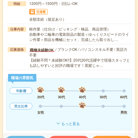
1200円～1500円・日払いOK
時給
交通費
全額支給（規定あり）
軽作業（仕分け・ピッキング・検品、商品管理）
仕事内容
自動車や二輪車の電装部品の製造＜ゆっくりスピードのライ
ン作業＞部品を機械にセット、完成したら取り出し…
/ ブランクOK / パソコンスキル不要 / 英語力
職種未経験OK
応募資格
不要
【経験不問＊未経験OK!!】20代30代活躍中で現場スタッフと
も話しやすいと好評の職場です！黒髪じゃ…
職場の雰囲気
年齢層
20代
30代
40代
50代
60代
男女比率
女性
男性
もっと見る