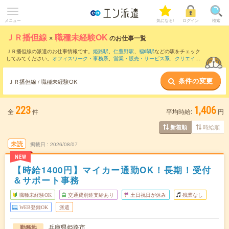
メニュー
気になる!
ログイン
検索
ＪＲ播但線
×
職種未経験OK
のお仕事一覧
ＪＲ播但線の派遣のお仕事情報です。
姫路駅
、
仁豊野駅
、
福崎駅
などの駅をチェック
してみてください。
オフィスワーク・事務系
、
営業・販売・サービス系
、
クリエイテ
ィブ系
などのお仕事を取り揃えています。職種未経験OKの条件の他に、
交通費別途支
給あり
、
友だちと一緒の応募OK
、
週4日勤務
などのこだわり条件も取り揃えていま
条件の変更
す。
ＪＲ播但線 / 職種未経験OK
223
1,406
全
件
平均時給:
円
時給順
新着順
未読
掲載日
2026/08/07
NEW
【時給1400円】マイカー通勤OK！長期！受付
＆サポート事務
職種未経験OK
交通費別途支給あり
土日祝日が休み
残業なし
WEB登録OK
派遣
兵庫県姫路市
勤務地