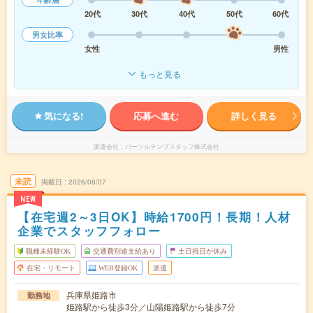
20代
30代
40代
50代
60代
男女比率
女性
男性
もっと見る
気になる!
応募へ進む
詳しく見る
派遣会社
パーソルテンプスタッフ株式会社
未読
掲載日
2026/08/07
NEW
【在宅週2～3日OK】時給1700円！長期！人材
企業でスタッフフォロー
職種未経験OK
交通費別途支給あり
土日祝日が休み
在宅・リモート
WEB登録OK
派遣
兵庫県姫路市
勤務地
姫路駅から徒歩3分／山陽姫路駅から徒歩7分