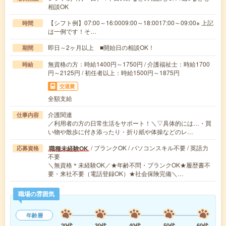
相談OK
【シフト例】07:00～16:0009:00～18:0017:00～09:00※ 上記
時間
は一例です！そ…
即日～2ヶ月以上 ■開始日の相談OK！
期間
無資格の方：時給1400円～1750円 / 介護福祉士：時給1700
時給
円～2125円 / 初任者以上：時給1500円～1875円
交通費
全額支給
介護関連
仕事内容
／利用者の方の日常生活をサポート！＼▽具体的には…・買
い物や散歩に付き添ったり・折り紙や体操などのレ…
/ ブランクOK / パソコンスキル不要 / 英語力
職種未経験OK
応募資格
不要
＼無資格＊未経験OK／★年齢不問・ブランクOK★履歴書不
要・来社不要（電話登録OK）★社会保険完備＼…
職場の雰囲気
年齢層
20代
30代
40代
50代
60代