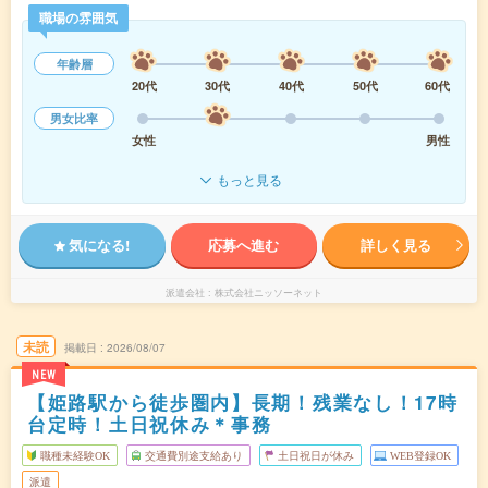
職場の雰囲気
年齢層
20代
30代
40代
50代
60代
男女比率
女性
男性
もっと見る
気になる!
応募へ進む
詳しく見る
派遣会社
株式会社ニッソーネット
未読
掲載日
2026/08/07
NEW
【姫路駅から徒歩圏内】長期！残業なし！17時
台定時！土日祝休み＊事務
職種未経験OK
交通費別途支給あり
土日祝日が休み
WEB登録OK
派遣