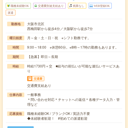
職種未経験OK
交通費別途支給あり
残業なし
WEB登録OK
派遣
大阪市北区
勤務地
西梅田駅から徒歩4分／大阪駅から徒歩7分
月～金・土・日・祝 ※シフト勤務です。
曜日頻度
9:00～18:00 ※休憩60分。※8時～17時の勤務もあります。
時間
【急募】即日～長期
期間
時給1730円＋交 ■給与の前払いが可能な速払いサービスあ
時給
り
交通費
交通費支給あり
一般事務
仕事内容
＊問い合わせ対応＊チャットへの返信＊各種データ入力・管
理など
職種未経験OK / ブランクOK / 英語力不要
応募資格
◆未経験者歓迎！ #初めての派遣歓迎