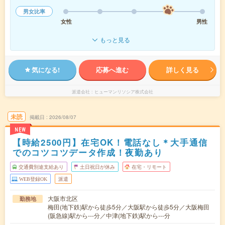
男女比率
女性
男性
もっと見る
気になる!
応募へ進む
詳しく見る
派遣会社
ヒューマンリソシア株式会社
未読
掲載日
2026/08/07
NEW
【時給2500円】在宅OK！電話なし＊大手通信
でのコツコツデータ作成！夜勤あり
交通費別途支給あり
土日祝日が休み
在宅・リモート
WEB登録OK
派遣
大阪市北区
勤務地
梅田(地下鉄)駅から徒歩5分／大阪駅から徒歩5分／大阪梅田
(阪急線)駅から---分／中津(地下鉄)駅から---分