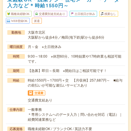
入力など＊時給1550円～
職種未経験OK
交通費別途支給あり
土日祝日が休み
残業なし
WEB登録OK
派遣
大阪市北区
勤務地
大阪駅から徒歩4分／梅田(地下鉄)駅から徒歩6分
月～金 ※土日祝休み
曜日頻度
9:00～18:00 ※休憩60分。10時始業や17時終業も相談可能
時間
です。
【急募】即日～長期 ※開始日はご相談可能です！
期間
時給1550円～1700円＋交 【月収例】257,687円～ ■給与
時給
の前払いが可能な速払いサービスあり
交通費
交通費支給あり
一般事務
仕事内容
＊専用システムへのデータ入力｜問い合わせ対応（電話）｜
経費関連業務など
職種未経験OK / ブランクOK / 英語力不要
応募資格