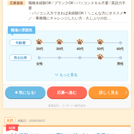
職種未経験OK / ブランクOK / パソコンスキル不要 / 英語力不
応募資格
要
・パソコン入力できれば未経験OK！＼こんな方にオススメ⚑
／・事務職にチャレンジしたい方・久しぶりの仕…
職場の雰囲気
年齢層
20代
30代
40代
50代
60代
男女比率
女性
男性
もっと見る
気になる!
応募へ進む
詳しく見る
派遣会社
リバティー株式会社
未読
掲載日
2026/08/07
NEW