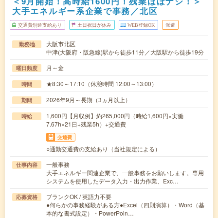
＜9月開始！高時給1600円！残業ほぼナシ！＞
大手エネルギー系企業で事務／北区
交通費別途支給あり
土日祝日が休み
WEB登録OK
派遣
大阪市北区
勤務地
中津(大阪府・阪急線)駅から徒歩11分／大阪駅から徒歩19分
月～金
曜日頻度
★8:30～17:10（休憩時間 12:00～13:00）
時間
2026年9月～長期（3ヵ月以上）
期間
1,600円【月収例】約265,000円（時給1,600円×実働
時給
7.67h×21日+残業5h）+交通費
交通費
○通勤交通費の支給あり（当社規定による）
一般事務
仕事内容
大手エネルギー関連企業で、一般事務をお願いします。専用
システムを使用したデータ入力・出力作業、Exc…
ブランクOK / 英語力不要
応募資格
●何らかの事務経験がある方●Excel（四則演算）・Word（基
本的な書式設定）・PowerPoin…