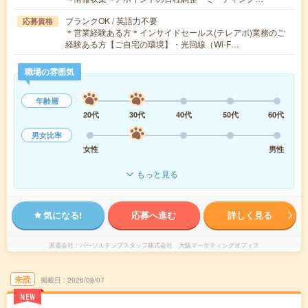
ブランクOK / 英語力不要
応募資格
＊営業経験ある方＊インサイドセールス(テレアポ)業務のご
経験ある方【ご自宅の環境】・光回線（Wi-F…
職場の雰囲気
年齢層
20代
30代
40代
50代
60代
男女比率
女性
男性
もっと見る
気になる!
応募へ進む
詳しく見る
派遣会社
パーソルテンプスタッフ株式会社 大阪マーケティングオフィス
未読
掲載日
2026/08/07
NEW