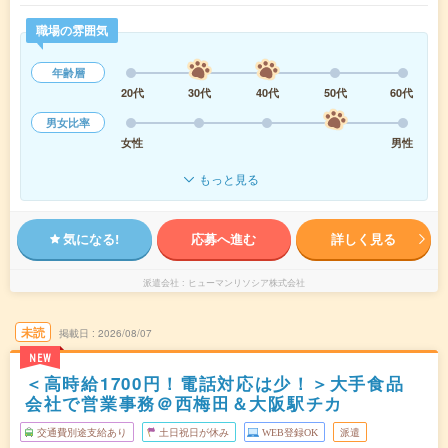
職場の雰囲気
年齢層
20代
30代
40代
50代
60代
男女比率
女性
男性
もっと見る
気になる!
応募へ進む
詳しく見る
派遣会社
ヒューマンリソシア株式会社
未読
掲載日
2026/08/07
NEW
＜高時給1700円！電話対応は少！＞大手食品
会社で営業事務＠西梅田＆大阪駅チカ
交通費別途支給あり
土日祝日が休み
WEB登録OK
派遣