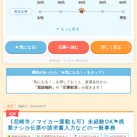
20代
30代
40代
50代
60代
男女比率
女性
男性
もっと見る
気になる!
応募へ進む
詳しく見る
派遣会社
リバティー株式会社
興味があったら「★気になる！」をタップ！
「気になる！」を押しておくと、派遣会社から
「面談確約」
や
「応募歓迎」
が届きます！
未読
掲載日
2026/08/07
NEW
《尼崎市／マイカー通勤も可》未経験OK⚑残
業ナシ◷伝票や請求書入力などの一般事務
職種未経験OK
交通費別途支給あり
土日祝日が休み
WEB登録OK