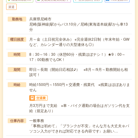
派遣
兵庫県尼崎市
勤務地
尼崎(阪神線)駅からバス10分／尼崎(東海道本線)駅から車13
分
月～金（土日祝完全休み） ※完全週休2日制（年末年始・GW
曜日頻度
など、カレンダー通りの大型連休も◎）
8：30～16：30（休憩60分・残業ほぼナシ！）★9：00～
時間
17：00勤務でもOK！
即日～長期（開始日応相談♪） ※8月～/9月～勤務開始も相
期間
談可！
時給1500円～1550円＋交通費・残業代 ※残業はほぼありま
時給
せん
交通費
月3万円まで支給 ※車・バイク通勤の場合はガソリン代を支
給（規定あり）
一般事務
仕事内容
「事務は初めて」「ブランクが不安」そんな方も大丈夫☺パ
ソコン入力ができれば対応できる内容です♩お願い…