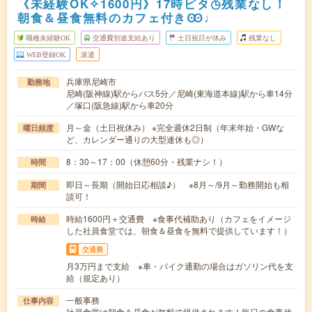
《未経験OK✧1600円》17時ピタ◷残業なし！
朝食＆昼食無料のカフェ付きꙬ♩
職種未経験OK
交通費別途支給あり
土日祝日が休み
残業なし
WEB登録OK
派遣
兵庫県尼崎市
勤務地
尼崎(阪神線)駅からバス5分／尼崎(東海道本線)駅から車14分
／塚口(阪急線)駅から車20分
月～金（土日祝休み） ※完全週休2日制（年末年始・GWな
曜日頻度
ど、カレンダー通りの大型連休も◎）
8：30～17：00（休憩60分・残業ナシ！）
時間
即日～長期（開始日応相談♪） ※8月～/9月～勤務開始も相
期間
談可！
時給1600円＋交通費 ※食事代補助あり（カフェをイメージ
時給
した社員食堂では、朝食＆昼食を無料で提供しています！）
交通費
月3万円まで支給 ※車・バイク通勤の場合はガソリン代を支
給（規定あり）
一般事務
仕事内容
社員食堂は朝食＆昼食が無料で提供されます！毎日の食事代