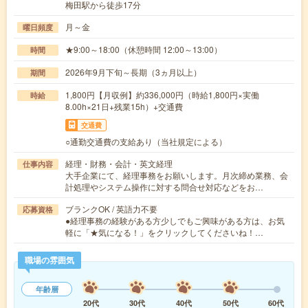
梅田駅から徒歩17分
月～金
曜日頻度
★9:00～18:00（休憩時間 12:00～13:00）
時間
2026年9月下旬～長期（3ヵ月以上）
期間
1,800円【月収例】約336,000円（時給1,800円×実働
時給
8.00h×21日+残業15h）+交通費
交通費
○通勤交通費の支給あり（当社規定による）
経理・財務・会計・英文経理
仕事内容
大手企業にて、経理事務をお願いします。月次締め業務、会
計処理やシステム操作に対する問合せ対応などをお…
ブランクOK / 英語力不要
応募資格
●経理事務の経験がある方少しでもご興味がある方は、お気
軽に「★気になる！」をクリックしてくださいね！…
職場の雰囲気
年齢層
20代
30代
40代
50代
60代