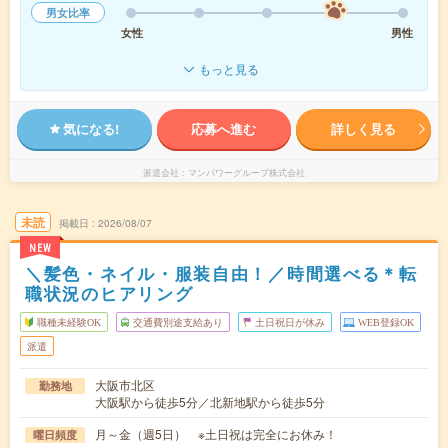
男女比率
女性
男性
もっと見る
気になる!
応募へ進む
詳しく見る
派遣会社
マンパワーグループ株式会社
未読
掲載日
2026/08/07
NEW
＼髪色・ネイル・服装自由！／時間選べる＊転
職状況のヒアリング
職種未経験OK
交通費別途支給あり
土日祝日が休み
WEB登録OK
派遣
大阪市北区
勤務地
大阪駅から徒歩5分／北新地駅から徒歩5分
月～金（週5日） ※土日祝は完全にお休み！
曜日頻度