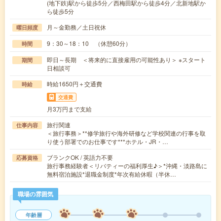
(地下鉄)駅から徒歩5分／西梅田駅から徒歩4分／北新地駅か
ら徒歩5分
月～金勤務／土日祝休
曜日頻度
9：30～18：10 （休憩60分）
時間
即日～長期 ＜将来的に直接雇用の可能性あり＞ ※スタート
期間
日相談可
時給1650円＋交通費
時給
交通費
月3万円まで支給
旅行関連
仕事内容
＜旅行事務＞**修学旅行や海外研修など学校関連の行事を取
り使う部署でのお仕事です***ホテル・JR・…
ブランクOK / 英語力不要
応募資格
旅行事務経験者＜リバティーの福利厚生♪＞*沖縄・淡路島に
無料宿泊施設*退職金制度*年次有給休暇（半休…
職場の雰囲気
年齢層