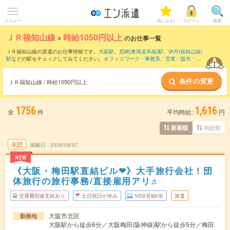
メニュー
気になる!
ログイン
検索
ＪＲ福知山線
×
時給1050円以上
のお仕事一覧
ＪＲ福知山線の派遣のお仕事情報です。
大阪駅
、
尼崎(東海道本線)駅
、
伊丹(福知山線)
駅
などの駅をチェックしてみてください。
オフィスワーク・事務系
、
営業・販売・サ
ービス系
、
クリエイティブ系
などのお仕事を取り揃えています。さらに、
短期
・
単発
などの期間や、
職種未経験OK
などのこだわり条件で絞り込んでいただけます。
条件の変更
ＪＲ福知山線 / 時給1050円以上
1756
1,616
全
件
平均時給:
円
時給順
新着順
未読
掲載日
2026/08/07
NEW
《大阪・梅田駅直結ビル❤》大手旅行会社！団
体旅行の旅行事務/直接雇用アリ♬
交通費別途支給あり
土日祝日が休み
WEB登録OK
派遣
大阪市北区
勤務地
大阪駅から徒歩6分／大阪梅田(阪神線)駅から徒歩5分／梅田