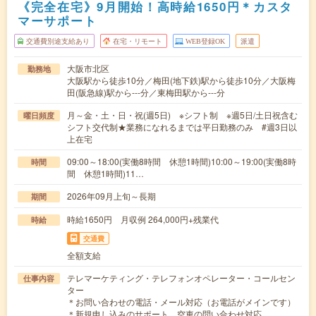
《完全在宅》9月開始！高時給1650円＊カスタ
マーサポート
交通費別途支給あり
在宅・リモート
WEB登録OK
派遣
大阪市北区
勤務地
大阪駅から徒歩10分／梅田(地下鉄)駅から徒歩10分／大阪梅
田(阪急線)駅から---分／東梅田駅から---分
月～金・土・日・祝(週5日) ※シフト制 ※週5日/土日祝含む
曜日頻度
シフト交代制★業務になれるまでは平日勤務のみ #週3日以
上在宅
09:00～18:00(実働8時間 休憩1時間)10:00～19:00(実働8時
時間
間 休憩1時間)11…
2026年09月上旬～長期
期間
時給1650円 月収例 264,000円+残業代
時給
交通費
全額支給
テレマーケティング・テレフォンオペレーター・コールセン
仕事内容
ター
＊お問い合わせの電話・メール対応（お電話がメインです）
＊新規申し込みのサポート、空車の問い合わせ対応…