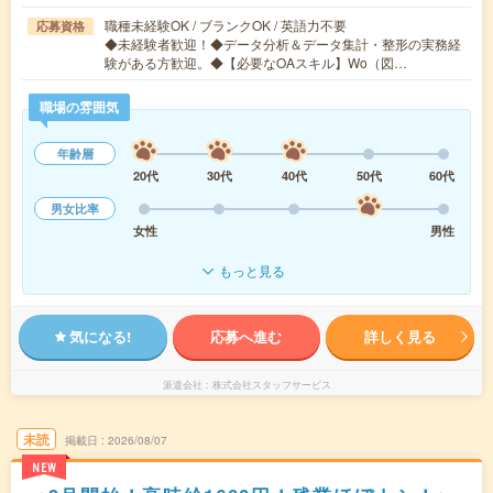
職種未経験OK / ブランクOK / 英語力不要
応募資格
◆未経験者歓迎！◆データ分析＆データ集計・整形の実務経
験がある方歓迎。◆【必要なOAスキル】Wo（図…
職場の雰囲気
年齢層
20代
30代
40代
50代
60代
男女比率
女性
男性
もっと見る
気になる!
応募へ進む
詳しく見る
派遣会社
株式会社スタッフサービス
未読
掲載日
2026/08/07
NEW