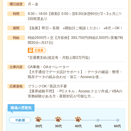
月～金
曜日頻度
9:30～18:00【夜勤】0:00～翌8:30(休憩60分)*2～3ヵ月に1-
時間
2回程度あり
【急募】即日～長期 ※開始日ご相談ください ※8月～OK！
期間
時給2500円＋交【月収例】393,750円(時給2,500円×実働7時
時給
間30分×月21日)
交通費
*交通費支給(規定有・月額上限3万円迄)
OA事務・OAオペレーター
仕事内容
【大手通信でデータ設計サポート】・データの確認・整理・
既存データの組み合わせ・加工・Accessを使…
ブランクOK / 英語力不要
応募資格
【業界経験不問】・PCスキル：Access:クエリ作成／VBAの
実務経験がある方・夜勤対応が可能な方…
職場の雰囲気
年齢層
20代
30代
40代
50代
60代