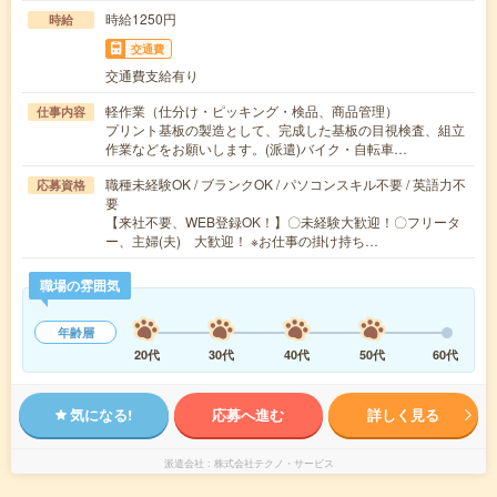
時給1250円
時給
交通費
交通費支給有り
軽作業（仕分け・ピッキング・検品、商品管理）
仕事内容
プリント基板の製造として、完成した基板の目視検査、組立
作業などをお願いします。(派遣)バイク・自転車…
職種未経験OK / ブランクOK / パソコンスキル不要 / 英語力不
応募資格
要
【来社不要、WEB登録OK！】〇未経験大歓迎！〇フリータ
ー、主婦(夫) 大歓迎！ ※お仕事の掛け持ち…
職場の雰囲気
年齢層
20代
30代
40代
50代
60代
気になる!
応募へ進む
詳しく見る
派遣会社
株式会社テクノ・サービス