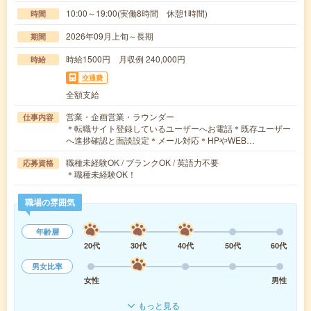
10:00～19:00(実働8時間 休憩1時間)
時間
2026年09月上旬～長期
期間
時給1500円 月収例 240,000円
時給
交通費
全額支給
営業・企画営業・ラウンダー
仕事内容
＊転職サイト登録しているユーザーへお電話＊既存ユーザー
へ進捗確認と面談設定＊メール対応＊HPやWEB…
職種未経験OK / ブランクOK / 英語力不要
応募資格
＊職種未経験OK！
職場の雰囲気
年齢層
20代
30代
40代
50代
60代
男女比率
女性
男性
もっと見る