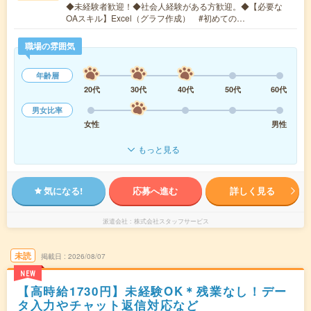
◆未経験者歓迎！◆社会人経験がある方歓迎。◆【必要な
OAスキル】Excel（グラフ作成） #初めての…
職場の雰囲気
年齢層
20代
30代
40代
50代
60代
男女比率
女性
男性
もっと見る
気になる!
応募へ進む
詳しく見る
派遣会社
株式会社スタッフサービス
未読
掲載日
2026/08/07
NEW
【高時給1730円】未経験OK＊残業なし！デー
タ入力やチャット返信対応など