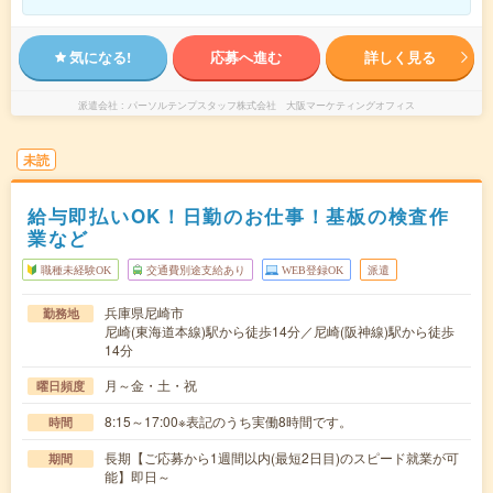
気になる!
応募へ進む
詳しく見る
派遣会社
パーソルテンプスタッフ株式会社 大阪マーケティングオフィス
未読
給与即払いOK！日勤のお仕事！基板の検査作
業など
職種未経験OK
交通費別途支給あり
WEB登録OK
派遣
兵庫県尼崎市
勤務地
尼崎(東海道本線)駅から徒歩14分／尼崎(阪神線)駅から徒歩
14分
月～金・土・祝
曜日頻度
8:15～17:00※表記のうち実働8時間です。
時間
長期【ご応募から1週間以内(最短2日目)のスピード就業が可
期間
能】即日～