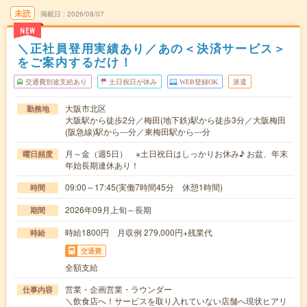
未読
掲載日
2026/08/07
NEW
＼正社員登用実績あり／あの＜決済サービス＞
をご案内するだけ！
交通費別途支給あり
土日祝日が休み
WEB登録OK
派遣
大阪市北区
勤務地
大阪駅から徒歩2分／梅田(地下鉄)駅から徒歩3分／大阪梅田
(阪急線)駅から---分／東梅田駅から---分
月～金（週5日） ※土日祝日はしっかりお休み♪ お盆、年末
曜日頻度
年始長期連休あり！
09:00～17:45(実働7時間45分 休憩1時間)
時間
2026年09月上旬～長期
期間
時給1800円 月収例 279,000円+残業代
時給
交通費
全額支給
営業・企画営業・ラウンダー
仕事内容
＼飲食店へ！サービスを取り入れていない店舗へ現状ヒアリ