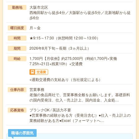
大阪市北区
勤務地
西梅田駅から徒歩4分／大阪駅から徒歩5分／北新地駅から徒
歩6分
月～金
曜日頻度
★9:15～17:30（休憩時間 12:00～13:00）
時間
2026年8月下旬～長期（3ヵ月以上）
期間
1,700円【月収例】約275,000円（時給1,700円×実働
時給
7.25h×21日+残業10h）+交通費
交通費
○通勤交通費の支給あり（当社規定による）
営業事務
仕事内容
老舗の食品商社で、営業事務全般をお願いします。基礎原料
の国内受発注、仕入・売上計上、国内送金、入金処…
ブランクOK / 英語力不要
応募資格
●営業事務の経験がある方（受発注含む）●仕入・売上計上の
業務経験がある方●Excel（フォーマットへ…
職場の雰囲気