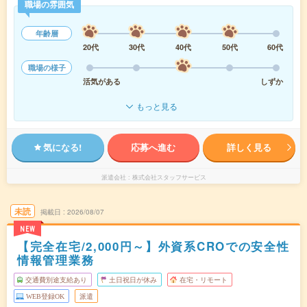
職場の雰囲気
年齢層
20代
30代
40代
50代
60代
職場の様子
活気がある
しずか
もっと見る
気になる!
応募へ進む
詳しく見る
派遣会社
株式会社スタッフサービス
未読
掲載日
2026/08/07
NEW
【完全在宅/2,000円～】外資系CROでの安全性
情報管理業務
交通費別途支給あり
土日祝日が休み
在宅・リモート
WEB登録OK
派遣