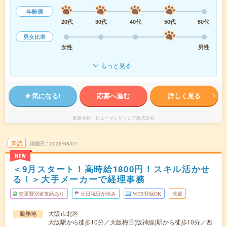
年齢層
20代
30代
40代
50代
60代
男女比率
女性
男性
もっと見る
気になる!
応募へ進む
詳しく見る
派遣会社
ヒューマンリソシア株式会社
未読
掲載日
2026/08/07
NEW
＜9月スタート！高時給1800円！スキル活かせ
る！＞大手メーカーで経理事務
交通費別途支給あり
土日祝日が休み
WEB登録OK
派遣
大阪市北区
勤務地
大阪駅から徒歩10分／大阪梅田(阪神線)駅から徒歩10分／西