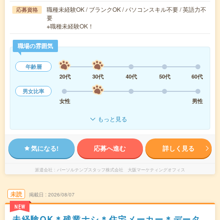
職種未経験OK / ブランクOK / パソコンスキル不要 / 英語力不
応募資格
要
※職種未経験OK！
職場の雰囲気
年齢層
20代
30代
40代
50代
60代
男女比率
女性
男性
もっと見る
気になる!
応募へ進む
詳しく見る
派遣会社
パーソルテンプスタッフ株式会社 大阪マーケティングオフィス
未読
掲載日
2026/08/07
NEW
未経験OK＊残業ナシ＊住宅メーカー＊データ