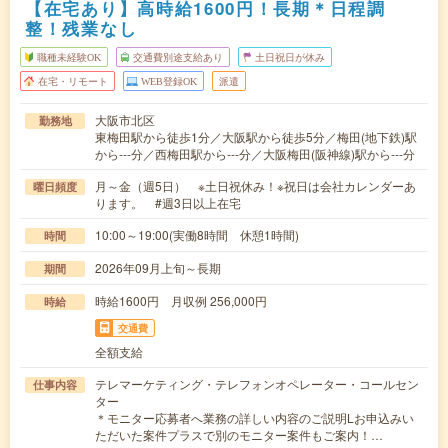
【在宅あり】高時給1600円！長期＊日程調
整！残業なし
職種未経験OK
交通費別途支給あり
土日祝日が休み
在宅・リモート
WEB登録OK
派遣
大阪市北区
勤務地
東梅田駅から徒歩1分／大阪駅から徒歩5分／梅田(地下鉄)駅
から---分／西梅田駅から---分／大阪梅田(阪神線)駅から---分
月～金（週5日） ※土日祝休み！※祝日は会社カレンダーあ
曜日頻度
ります。 #週3日以上在宅
10:00～19:00(実働8時間 休憩1時間)
時間
2026年09月上旬～長期
期間
時給1600円 月収例 256,000円
時給
交通費
全額支給
テレマーケティング・テレフォンオペレーター・コールセン
仕事内容
ター
＊モニター応募者へ業務の詳しい内容のご説明Lお申込みい
ただいた案件プラスで別のモニター案件もご案内！…