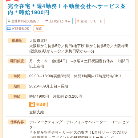
完全在宅＊週4勤務！不動産会社へサービス案
内＊時給1900円
交通費別途支給あり
土日祝日が休み
在宅・リモート
WEB登録OK
派遣
大阪市北区
勤務地
大阪駅から徒歩5分／梅田(地下鉄)駅から徒歩5分／大阪梅田
(阪急線)駅から---分／東梅田駅から---分
月・火・木・金(週4日) ※水曜＆土日祝固定お休み #週3日
曜日頻度
以上在宅
09:00～18:00(実働8時間 休憩1時間)※17時定時もOK！
時間
2026年09月上旬～長期
期間
時給1900円 月収例 243,200円
時給
交通費
全額支給
テレマーケティング・テレフォンオペレーター・コールセン
仕事内容
ター
＊不動産管理会社へサービスの案内！L自社サービスの説明
⇒情報収集⇒アポイントの日程調整＊ミーティング…