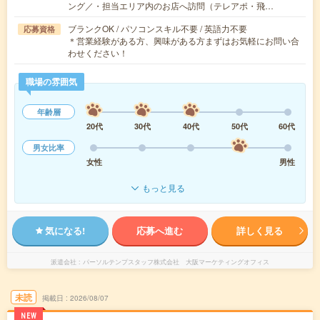
ング／・担当エリア内のお店へ訪問（テレアポ・飛…
ブランクOK / パソコンスキル不要 / 英語力不要
応募資格
＊営業経験がある方、興味がある方まずはお気軽にお問い合
わせください！
職場の雰囲気
年齢層
20代
30代
40代
50代
60代
男女比率
女性
男性
もっと見る
気になる!
応募へ進む
詳しく見る
派遣会社
パーソルテンプスタッフ株式会社 大阪マーケティングオフィス
未読
掲載日
2026/08/07
NEW