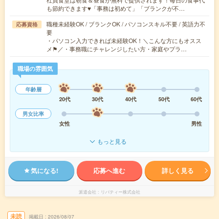
も節約できます♥「事務は初めて」「ブランクが不…
職種未経験OK / ブランクOK / パソコンスキル不要 / 英語力不
応募資格
要
・パソコン入力できれば未経験OK！＼こんな方にもオスス
メ⚑／・事務職にチャレンジしたい方・家庭やプラ…
職場の雰囲気
年齢層
20代
30代
40代
50代
60代
男女比率
女性
男性
もっと見る
気になる!
応募へ進む
詳しく見る
派遣会社
リバティー株式会社
未読
掲載日
2026/08/07