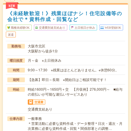
NEW
《未経験歓迎！》残業ほぼナシ！住宅設備等の
会社で＊資料作成・回覧など
職種未経験OK
交通費別途支給あり
土日祝日が休み
WEB登録OK
派遣
大阪市北区
勤務地
大阪駅から徒歩1分
月～金 ※土日祝休み
曜日頻度
9:00～17:30 ※残業はほとんどありません。※休憩60分。
時間
【急募】即日～長期 ※開始日はご相談可能です！
期間
時給1600円～1650円＋交 【月収例】276,000円～ ■給与
時給
の前払いが可能な速払いサービスあり
交通費
交通費支給あり
一般事務
仕事内容
＊営業活動に必要な資料作成・データ整理＊日次・週次・月
次業務に必要な資料作成・回覧＊関係部署との調整…