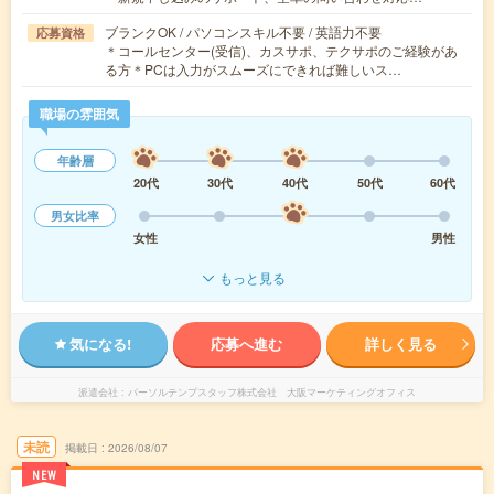
ブランクOK / パソコンスキル不要 / 英語力不要
応募資格
＊コールセンター(受信)、カスサポ、テクサポのご経験があ
る方＊PCは入力がスムーズにできれば難しいス…
職場の雰囲気
年齢層
20代
30代
40代
50代
60代
男女比率
女性
男性
もっと見る
気になる!
応募へ進む
詳しく見る
派遣会社
パーソルテンプスタッフ株式会社 大阪マーケティングオフィス
未読
掲載日
2026/08/07
NEW