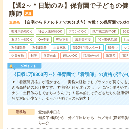
【週2～＊日勤のみ】保育園で子どもの
護師
派遣
【自宅からドアtoドアで30分以内】お近くの保育園でのお
派遣先
職種未経験OK
社会人未経験OK
ブランクOK
既卒第二新卒OK
10
友達と一緒OK
OA不要
英語不要
履歴書不要
40～50代活躍
し
週4日勤務
週5日勤務
土日祝休
朝10時以降スタート
残業少
シ
交費支給
制服
服装自由
週払いOK
職場が分煙
派遣多
電話
ここがポイント！
《日収1万8800円～》保育園で「看護師」の資格が活
▼「看護師資格」が活かせる... 実務未経験でもブランクが長くて
きる高時給のお仕事です。▼病院と何が違うの... とにかく働きや
ナシ！土日休みもできちゃうんです！基本的には子どもたちの健康管
急な対応が少なく、ゆったり働けるのも魅力！
勤務地
愛知県半田市
知多半田駅から---分／半田駅から---分／青山(愛知県)
ら---分