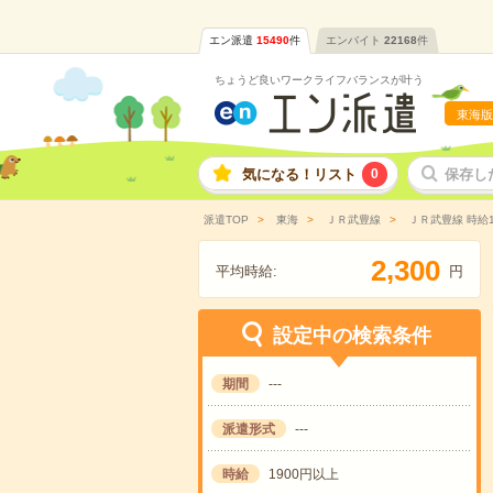
エン派遣
15490
件
エンバイト
22168
件
ちょうど良いワークライフバランスが叶う
東海版
気になる！リスト
0
保存し
派遣TOP
東海
ＪＲ武豊線
ＪＲ武豊線 時給
,
2
3
0
0
平均時給:
円
設定中の検索条件
期間
---
派遣形式
---
時給
1900円以上