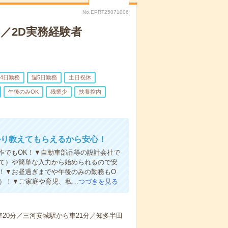
No.EPRT25071006
助／2D実務経験者
4日勤務
週5日勤務
土日祝休
午後のみOK
残業少
扶養控内
かり教えてもらえるから安心！
本操作でもOK！▼自動車部品等の設計会社で
立て）や簡単な入力から始められるので安
K！▼お昼過ぎまでや午後のみの勤務もO
る）！▼ご家庭や育児、私…
つづきを見る
20分／三河安城駅から車21分／知多半田