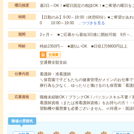
曜日頻度
週2日～OK！■曜日固定の相談OK！■ご希望の曜日を
時間
【日勤のみ】9:00～18:00（休憩60分）■ご希望があれ
0 10:00～19:00 …
つづきを見る
期間
2ヶ月～ ■ご応募から最短3日後に開始可能 9月～、
時給
時給2350円～ ■週払いOK ■日収1万8800円以上
交通費
交通費全額支給
仕事内容
看護師・准看護師
＼保育園で子どもたちの健康管理がメインのお仕事で
療行為も少なく、ゆったりと働けるのも保育園「看護
応募資格
職種未経験OK / ブランクOK / パソコンスキル不要 /
看護師資格（または准看護師資格）をお持ちの方！・
望動機や履歴書も必要ございません。≪待遇≫・面談
職場の雰囲気