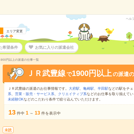
ヘル
エリア変更
た希望条件
お気に入りの派遣会社
1900円以上の派遣の仕事一覧
ＪＲ武豊線
1900円以上
で
の派遣
ＪＲ武豊線の派遣のお仕事情報です。
大府駅
、
亀崎駅
、
半田駅
などの駅をチェ
系
、
営業・販売・サービス系
、
クリエイティブ系
などのお仕事を取り揃えてい
未経験OK
などのこだわり条件で絞り込んでいただけます。
13
1
13
件中
～
件を表示中
未読