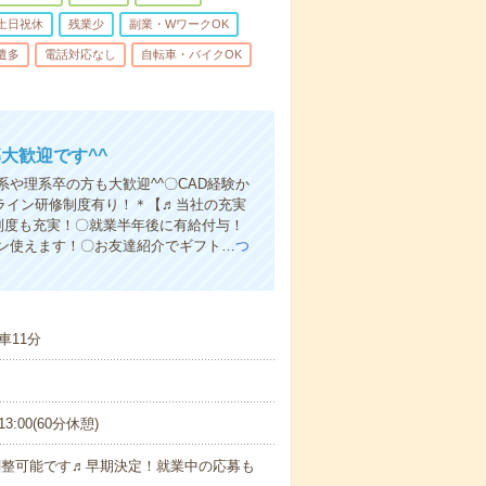
土日祝休
残業少
副業・WワークOK
遣多
電話対応なし
自転車・バイクOK
大歓迎です^^
や理系卒の方も大歓迎^^〇CAD経験か
ンライン研修制度有り！＊【♬当社の充実
制度も充実！〇就業半年後に有給付与！
ン使えます！〇お友達紹介でギフト…
つ
車11分
3:00(60分休憩)
に調整可能です♬早期決定！就業中の応募も