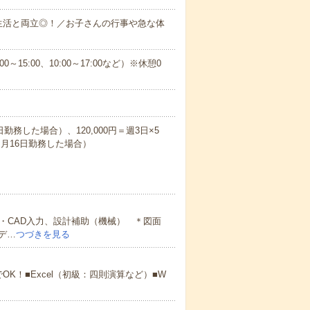
生活と両立◎！／お子さんの行事や急な体
00～15:00、10:00～17:00など）※休憩0
日勤務した場合）、120,000円＝週3日×5
ｈ（月16日勤務した場合）
・CAD入力、設計補助（機械） ＊図面
デ…
つづきを見る
でOK！■Excel（初級：四則演算など）■W