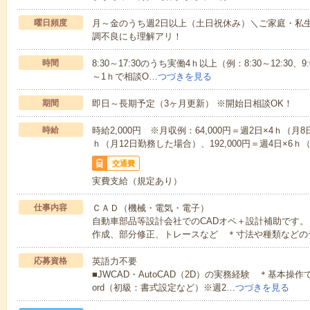
曜日頻度
月～金のうち週2日以上（土日祝休み）＼ご家庭・私
調不良にも理解アリ！
時間
8:30～17:30のうち実働4ｈ以上（例：8:30～12:30、9:
～1ｈで相談O…
つづきを見る
期間
即日～長期予定（3ヶ月更新） ※開始日相談OK！
時給
時給2,000円 ※月収例：64,000円＝週2日×4ｈ（月8
ｈ（月12日勤務した場合）、192,000円＝週4日×6
交通費
実費支給（規定あり）
仕事内容
ＣＡＤ（機械・電気・電子）
自動車部品等設計会社でのCADオペ＋設計補助です。
作成、部分修正、トレースなど ＊寸法や種類などの
応募資格
英語力不要
■JWCAD・AutoCAD（2D）の実務経験 ＊基本操作
ord（初級：書式設定など）※週2…
つづきを見る