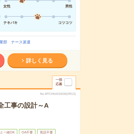
女性
男性
テキパキ
コツコツ
業部 ナース派遣
詳しく見る
一括
応募
No.MTCH0402608(OR13)
全工事の設計～A
と一緒OK
OA不要
英語不要