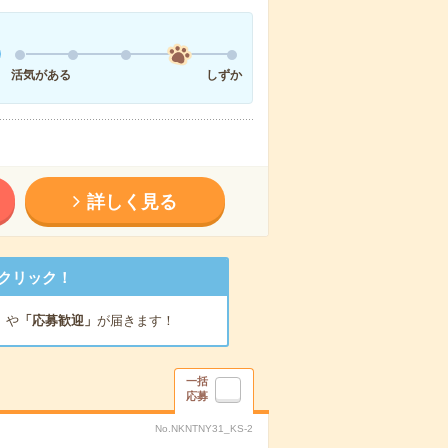
活気がある
しずか
詳しく見る
クリック！
」
や
「応募歓迎」
が届きます！
一括
応募
No.NKNTNY31_KS-2