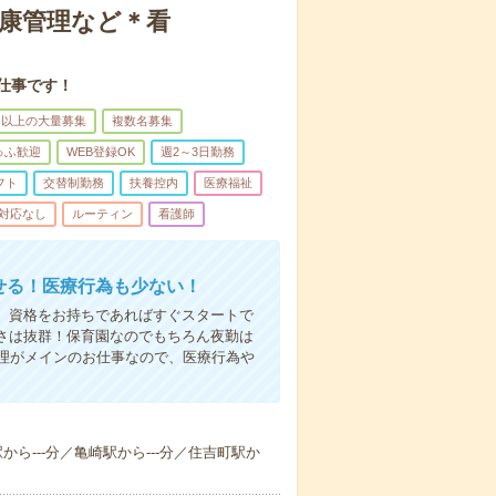
健康管理など＊看
仕事です！
名以上の大量募集
複数名募集
ゅふ歓迎
WEB登録OK
週2～3日勤務
フト
交替制勤務
扶養控内
医療福祉
対応なし
ルーティン
看護師
かせる！医療行為も少ない！
も、資格をお持ちであればすぐスタートで
すさは抜群！保育園なのでもちろん夜勤は
理がメインのお仕事なので、医療行為や
駅から---分／亀崎駅から---分／住吉町駅か