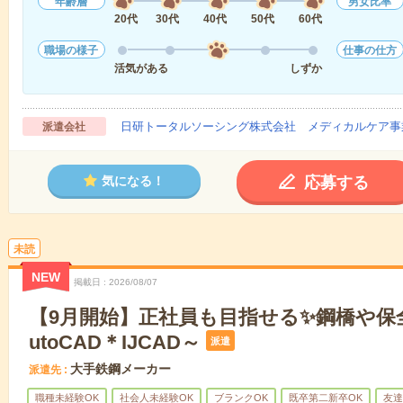
年齢層
男女比率
20代
30代
40代
50代
60代
職場の様子
仕事の仕方
活気がある
しずか
日研トータルソーシング株式会社 メディカルケア事
派遣会社
応募する
気になる！
未読
NEW
掲載日
2026/08/07
【9月開始】正社員も目指せる✨鋼橋や保
utoCAD＊IJCAD～
派遣
大手鉄鋼メーカー
派遣先
職種未経験OK
社会人未経験OK
ブランクOK
既卒第二新卒OK
友達