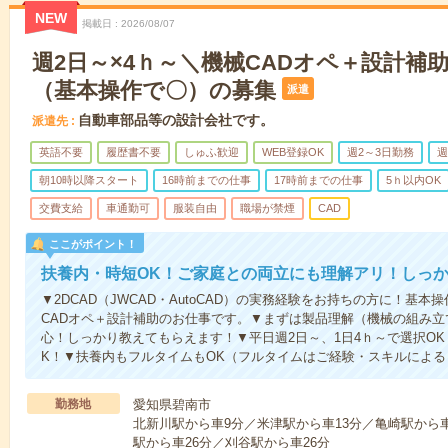
NEW
掲載日
2026/08/07
週2日～×4ｈ～＼機械CADオペ＋設計補
（基本操作で〇）の募集
派遣
自動車部品等の設計会社です。
派遣先
英語不要
履歴書不要
しゅふ歓迎
WEB登録OK
週2～3日勤務
週
朝10時以降スタート
16時前までの仕事
17時前までの仕事
5ｈ以内OK
交費支給
車通勤可
服装自由
職場が禁煙
CAD
ここがポイント！
扶養内・時短OK！ご家庭との両立にも理解アリ！しっ
▼2DCAD（JWCAD・AutoCAD）の実務経験をお持ちの方に！基
CADオペ＋設計補助のお仕事です。▼まずは製品理解（機械の組み
心！しっかり教えてもらえます！▼平日週2日～、1日4ｈ～で選択O
K！▼扶養内もフルタイムもOK（フルタイムはご経験・スキルによ
勤務地
愛知県碧南市
北新川駅から車9分／米津駅から車13分／亀崎駅から車
駅から車26分／刈谷駅から車26分