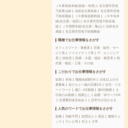
ＪＲ東海道本線(熱海－米原)
名古屋市営地
下鉄東山線
名鉄名古屋本線
名古屋市営地
下鉄桜通線
ＪＲ東海道新幹線
ＪＲ中央本
線(名古屋－塩尻)
名古屋市営地下鉄名城
線
ＪＲ関西本線(名古屋－亀山)
近鉄名古
屋線
名古屋市営地下鉄鶴舞線
職種でお仕事情報をさがす
オフィスワーク・事務系
営業・販売・サー
ビス系
クリエイティブ系
IT・エンジニア
系
技術系
医療・介護・福祉・教育系
軽
作業・物流・工場・その他
こだわりでお仕事情報をさがす
短期
単発
職種未経験OK
10名以上の大
量募集
友だちと一緒の応募OK
在宅・リモ
ートワーク
週2～3日勤務
週4日勤務
土
日祝のみ勤務
残業なし
副業・WワークOK
交通費別途支給あり
語学力が活かせる
人気のワードでお仕事情報をさがす
急募
年齢不問
財団法人
英語
書類チェ
ック
テレビ局
封入
大学