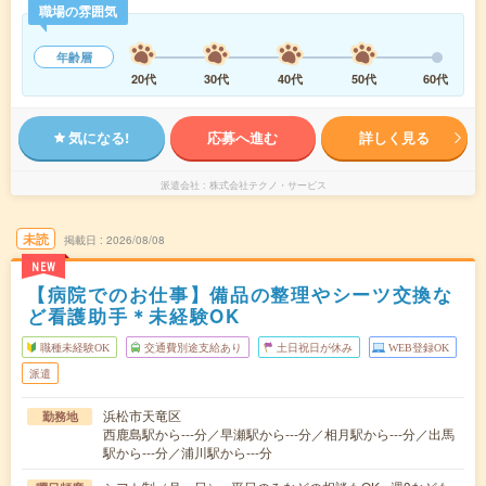
職場の雰囲気
年齢層
20代
30代
40代
50代
60代
気になる!
応募へ進む
詳しく見る
派遣会社
株式会社テクノ・サービス
未読
掲載日
2026/08/08
NEW
【病院でのお仕事】備品の整理やシーツ交換な
ど看護助手＊未経験OK
職種未経験OK
交通費別途支給あり
土日祝日が休み
WEB登録OK
派遣
浜松市天竜区
勤務地
西鹿島駅から---分／早瀬駅から---分／相月駅から---分／出馬
駅から---分／浦川駅から---分