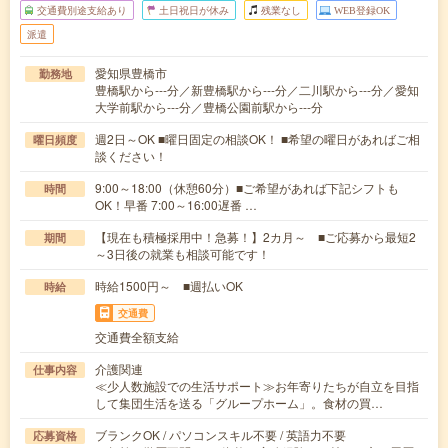
交通費別途支給あり
土日祝日が休み
残業なし
WEB登録OK
派遣
愛知県豊橋市
勤務地
豊橋駅から---分／新豊橋駅から---分／二川駅から---分／愛知
大学前駅から---分／豊橋公園前駅から---分
週2日～OK ■曜日固定の相談OK！ ■希望の曜日があればご相
曜日頻度
談ください！
9:00～18:00（休憩60分）■ご希望があれば下記シフトも
時間
OK！早番 7:00～16:00遅番 …
【現在も積極採用中！急募！】2カ月～ ■ご応募から最短2
期間
～3日後の就業も相談可能です！
時給1500円～ ■週払いOK
時給
交通費
交通費全額支給
介護関連
仕事内容
≪少人数施設での生活サポート≫お年寄りたちが自立を目指
して集団生活を送る「グループホーム」。食材の買…
ブランクOK / パソコンスキル不要 / 英語力不要
応募資格