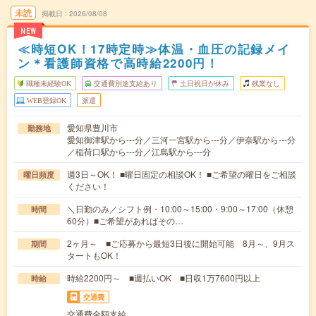
未読
掲載日
2026/08/08
NEW
≪時短OK！17時定時≫体温・血圧の記録メイ
ン＊看護師資格で高時給2200円！
職種未経験OK
交通費別途支給あり
土日祝日が休み
残業なし
WEB登録OK
派遣
愛知県豊川市
勤務地
愛知御津駅から---分／三河一宮駅から---分／伊奈駅から---分
／稲荷口駅から---分／江島駅から---分
週3日～OK！ ■曜日固定の相談OK！ ■ご希望の曜日をご相談
曜日頻度
ください！
＼日勤のみ／シフト例・10:00～15:00・9:00～17:00（休憩
時間
60分）■ご希望があればその…
2ヶ月～ ■ご応募から最短3日後に開始可能 8月～、9月ス
期間
タートもOK！
時給2200円～ ■週払いOK ■日収1万7600円以上
時給
交通費
交通費全額支給