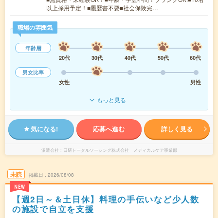
以上採用予定！■履歴書不要■社会保険完…
職場の雰囲気
年齢層
20代
30代
40代
50代
60代
男女比率
女性
男性
もっと見る
気になる!
応募へ進む
詳しく見る
派遣会社
日研トータルソーシング株式会社 メディカルケア事業部
未読
掲載日
2026/08/08
NEW
【週2日～＆土日休】料理の手伝いなど少人数
の施設で自立を支援