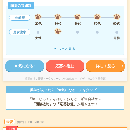
職場の雰囲気
年齢層
20代
30代
40代
50代
60代
男女比率
女性
男性
もっと見る
気になる!
応募へ進む
詳しく見る
派遣会社
日研トータルソーシング株式会社 メディカルケア事業部
興味があったら「★気になる！」をタップ！
「気になる！」を押しておくと、派遣会社から
「面談確約」
や
「応募歓迎」
が届きます！
未読
掲載日
2026/08/08
NEW