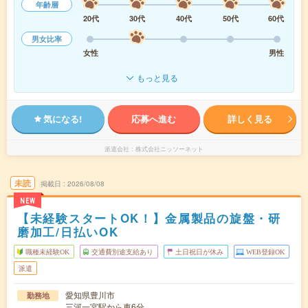
年齢層
20代
30代
40代
50代
60代
男女比率
女性
男性
もっと見る
気になる!
応募へ進む
詳しく見る
派遣会社
株式会社ニッソーネット
未読
掲載日
2026/08/08
NEW
【未経験スタートOK！】金属製品の旋盤・研
磨加工/日払いOK
職種未経験OK
交通費別途支給あり
土日祝日が休み
WEB登録OK
派遣
愛知県豊川市
勤務地
三河一宮駅から車6分