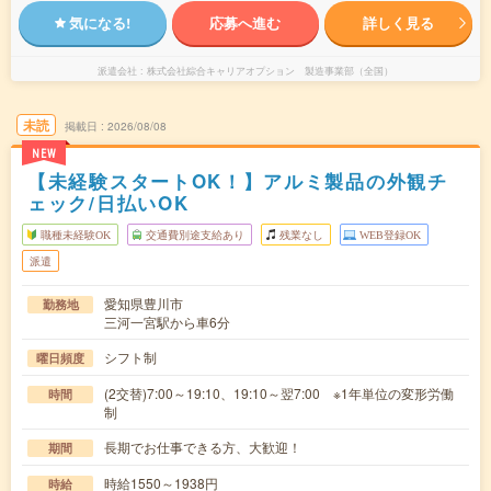
気になる!
応募へ進む
詳しく見る
派遣会社
株式会社綜合キャリアオプション 製造事業部（全国）
未読
掲載日
2026/08/08
NEW
【未経験スタートOK！】アルミ製品の外観チ
ェック/日払いOK
職種未経験OK
交通費別途支給あり
残業なし
WEB登録OK
派遣
愛知県豊川市
勤務地
三河一宮駅から車6分
シフト制
曜日頻度
(2交替)7:00～19:10、19:10～翌7:00 ※1年単位の変形労働
時間
制
長期でお仕事できる方、大歓迎！
期間
時給1550～1938円
時給