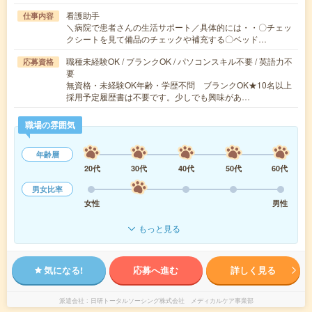
看護助手
仕事内容
＼病院で患者さんの生活サポート／具体的には・・〇チェッ
クシートを見て備品のチェックや補充する〇ベッド…
職種未経験OK / ブランクOK / パソコンスキル不要 / 英語力不
応募資格
要
無資格・未経験OK年齢・学歴不問 ブランクOK★10名以上
採用予定履歴書は不要です。少しでも興味があ…
職場の雰囲気
年齢層
20代
30代
40代
50代
60代
男女比率
女性
男性
もっと見る
気になる!
応募へ進む
詳しく見る
派遣会社
日研トータルソーシング株式会社 メディカルケア事業部