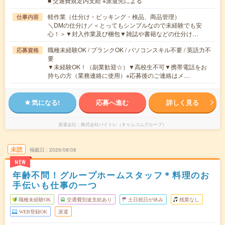
■ 交通費規定内支給 ※派遣先による
軽作業（仕分け・ピッキング・検品、商品管理）
仕事内容
＼DMの仕分け／＜とってもシンプルなので未経験でも安
心！＞▼封入作業及び梱包▼雑誌や書籍などの仕分け…
職種未経験OK / ブランクOK / パソコンスキル不要 / 英語力不
応募資格
要
▼未経験OK！（副業歓迎☆）▼高校生不可▼携帯電話をお
持ちの方（業務連絡に使用）※応募後のご連絡はメ…
気になる!
応募へ進む
詳しく見る
派遣会社
株式会社バイトレ（キャムコムグループ）
未読
掲載日
2026/08/08
NEW
年齢不問！グループホームスタッフ＊料理のお
手伝いも仕事の一つ
職種未経験OK
交通費別途支給あり
土日祝日が休み
残業なし
WEB登録OK
派遣