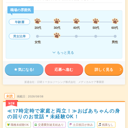
職場の雰囲気
年齢層
20代
30代
40代
50代
60代
男女比率
女性
男性
もっと見る
気になる!
応募へ進む
詳しく見る
派遣会社
日研トータルソーシング株式会社 メディカルケア事業部
未読
掲載日
2026/08/08
NEW
≪17時定時で家庭と両立！≫おばあちゃんの身
の回りのお世話＊未経験OK！
職種未経験OK
交通費別途支給あり
土日祝日が休み
残業なし