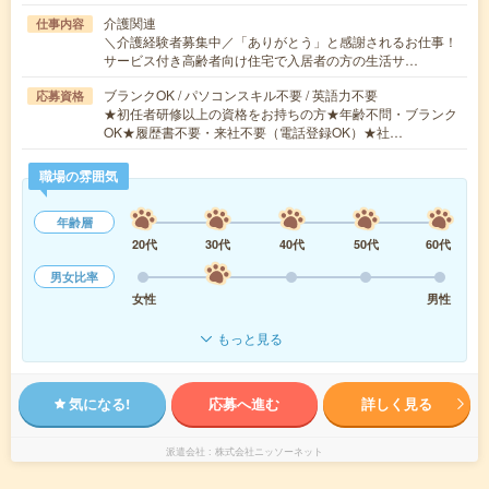
介護関連
仕事内容
＼介護経験者募集中／「ありがとう」と感謝されるお仕事！
サービス付き高齢者向け住宅で入居者の方の生活サ…
ブランクOK / パソコンスキル不要 / 英語力不要
応募資格
★初任者研修以上の資格をお持ちの方★年齢不問・ブランク
OK★履歴書不要・来社不要（電話登録OK）★社…
職場の雰囲気
年齢層
20代
30代
40代
50代
60代
男女比率
女性
男性
もっと見る
気になる!
応募へ進む
詳しく見る
派遣会社
株式会社ニッソーネット