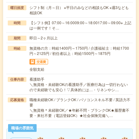
シフト制（月～日） ※平日のみなどの相談もOK ※週3なども
曜日頻度
相談OK
【シフト例】07:00～16:0009:00～18:0017:00～09:00※ 上記
時間
は一例です！そ…
即日～2ヶ月以上
期間
無資格の方：時給1400円～1750円 / 介護福祉士：時給1700
時給
円～2125円 / 初任者以上：時給1500円～1875円
交通費
全額支給
看護助手
仕事内容
＼無資格・未経験OKの看護助手／医療行為は一切行わない
ので未経験でも安心！▽具体的には…・リネンやシ…
職種未経験OK / ブランクOK / パソコンスキル不要 / 英語力不
応募資格
要
＼無資格＊未経験OK／★年齢不問・ブランクOK★履歴書不
要・来社不要（電話登録OK）★社会保険完備＼…
職場の雰囲気