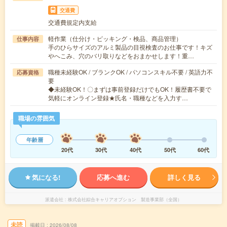
交通費
交通費規定内支給
軽作業（仕分け・ピッキング・検品、商品管理）
仕事内容
手のひらサイズのアルミ製品の目視検査のお仕事です！キズ
やへこみ、穴のバリ取りなどをおまかせします！重…
職種未経験OK / ブランクOK / パソコンスキル不要 / 英語力不
応募資格
要
◆未経験OK！〇まずは事前登録だけでもOK！履歴書不要で
気軽にオンライン登録★氏名・職種などを入力す…
職場の雰囲気
年齢層
20代
30代
40代
50代
60代
気になる!
応募へ進む
詳しく見る
派遣会社
株式会社綜合キャリアオプション 製造事業部（全国）
未読
掲載日
2026/08/08