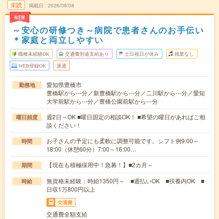
未読
掲載日
2026/08/08
NEW
～安心の研修つき～病院で患者さんのお手伝い
＊家庭と両立しやすい
職種未経験OK
交通費別途支給あり
土日祝日が休み
残業なし
WEB登録OK
派遣
愛知県豊橋市
勤務地
豊橋駅から---分／新豊橋駅から---分／二川駅から---分／愛知
大学前駅から---分／豊橋公園前駅から---分
週2日～OK ■曜日固定の相談OK！ ■希望の曜日があればご相
曜日頻度
談ください！
お子さんの予定にも柔軟に調整可能です。シフト例9:00～
時間
18:00（休憩60分）7:00～16:00…
【現在も積極採用中！急募！】■2カ月～
期間
無資格未経験：時給1350円～ ■週払いOK ■扶養内OK ■
時給
日収1万800円以上
交通費
交通費全額支給