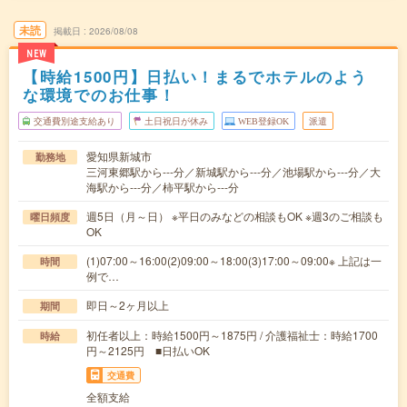
未読
掲載日
2026/08/08
NEW
【時給1500円】日払い！まるでホテルのよう
な環境でのお仕事！
交通費別途支給あり
土日祝日が休み
WEB登録OK
派遣
愛知県新城市
勤務地
三河東郷駅から---分／新城駅から---分／池場駅から---分／大
海駅から---分／柿平駅から---分
週5日（月～日） ※平日のみなどの相談もOK ※週3のご相談も
曜日頻度
OK
(1)07:00～16:00(2)09:00～18:00(3)17:00～09:00※ 上記は一
時間
例で…
即日～2ヶ月以上
期間
初任者以上：時給1500円～1875円 / 介護福祉士：時給1700
時給
円～2125円 ■日払いOK
交通費
全額支給