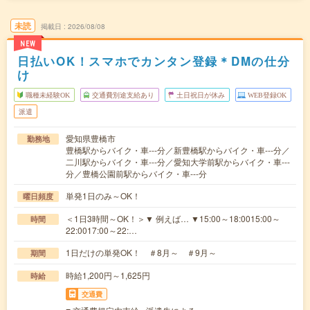
未読
掲載日
2026/08/08
NEW
日払いOK！スマホでカンタン登録＊DMの仕分
け
職種未経験OK
交通費別途支給あり
土日祝日が休み
WEB登録OK
派遣
愛知県豊橋市
勤務地
豊橋駅からバイク・車---分／新豊橋駅からバイク・車---分／
二川駅からバイク・車---分／愛知大学前駅からバイク・車---
分／豊橋公園前駅からバイク・車---分
単発1日のみ～OK！
曜日頻度
＜1日3時間～OK！＞▼ 例えば… ▼15:00～18:0015:00～
時間
22:0017:00～22:…
1日だけの単発OK！ ＃8月～ ＃9月～
期間
時給1,200円～1,625円
時給
交通費