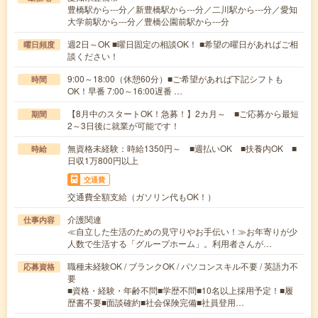
豊橋駅から---分／新豊橋駅から---分／二川駅から---分／愛知
大学前駅から---分／豊橋公園前駅から---分
週2日～OK ■曜日固定の相談OK！ ■希望の曜日があればご相
曜日頻度
談ください！
9:00～18:00（休憩60分）■ご希望があれば下記シフトも
時間
OK！早番 7:00～16:00遅番 …
【8月中のスタートOK！急募！】2カ月～ ■ご応募から最短
期間
2～3日後に就業が可能です！
無資格未経験：時給1350円～ ■週払いOK ■扶養内OK ■
時給
日収1万800円以上
交通費
交通費全額支給（ガソリン代もOK！）
介護関連
仕事内容
≪自立した生活のための見守りやお手伝い！≫お年寄りが少
人数で生活する「グループホーム」。利用者さんが…
職種未経験OK / ブランクOK / パソコンスキル不要 / 英語力不
応募資格
要
■資格・経験・年齢不問■学歴不問■10名以上採用予定！■履
歴書不要■面談確約■社会保険完備■社員登用…