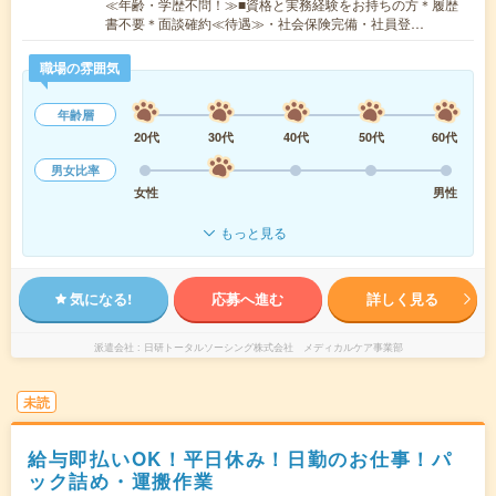
≪年齢・学歴不問！≫■資格と実務経験をお持ちの方＊履歴
書不要＊面談確約≪待遇≫・社会保険完備・社員登…
職場の雰囲気
年齢層
20代
30代
40代
50代
60代
男女比率
女性
男性
もっと見る
気になる!
応募へ進む
詳しく見る
派遣会社
日研トータルソーシング株式会社 メディカルケア事業部
未読
給与即払いOK！平日休み！日勤のお仕事！パ
ック詰め・運搬作業