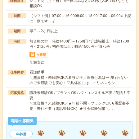
シフト制（月～日） ※平日のみなどの相談もOK ※週3なども
曜日頻度
相談OK
【シフト例】07:00～16:0009:00～18:0017:00～09:00※ 上記
時間
は一例です！そ…
即日～2ヶ月以上
期間
無資格の方：時給1400円～1750円 / 介護福祉士：時給1700
時給
円～2125円 / 初任者以上：時給1500円～1875円
交通費
全額支給
看護助手
仕事内容
＼無資格・未経験OKの看護助手／医療行為は一切行わない
ので未経験でも安心！▽具体的には…・リネンやシ…
職種未経験OK / ブランクOK / パソコンスキル不要 / 英語力不
応募資格
要
＼無資格＊未経験OK／★年齢不問・ブランクOK★履歴書不
要・来社不要（電話登録OK）★社会保険完備＼…
職場の雰囲気
年齢層