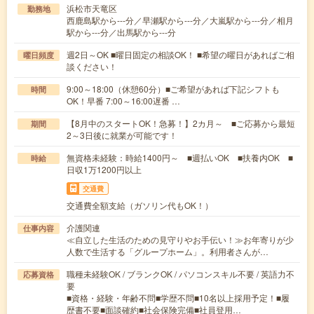
浜松市天竜区
勤務地
西鹿島駅から---分／早瀬駅から---分／大嵐駅から---分／相月
駅から---分／出馬駅から---分
週2日～OK ■曜日固定の相談OK！ ■希望の曜日があればご相
曜日頻度
談ください！
9:00～18:00（休憩60分）■ご希望があれば下記シフトも
時間
OK！早番 7:00～16:00遅番 …
【8月中のスタートOK！急募！】2カ月～ ■ご応募から最短
期間
2～3日後に就業が可能です！
無資格未経験：時給1400円～ ■週払いOK ■扶養内OK ■
時給
日収1万1200円以上
交通費
交通費全額支給（ガソリン代もOK！）
介護関連
仕事内容
≪自立した生活のための見守りやお手伝い！≫お年寄りが少
人数で生活する「グループホーム」。利用者さんが…
職種未経験OK / ブランクOK / パソコンスキル不要 / 英語力不
応募資格
要
■資格・経験・年齢不問■学歴不問■10名以上採用予定！■履
歴書不要■面談確約■社会保険完備■社員登用…