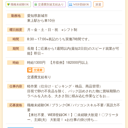
職種未経験OK
交通費別途支給あり
WEB登録OK
派遣
愛知県新城市
勤務地
東上駅から車10分
月～金・土・日・祝 ※シフト制
曜日頻度
8:30～17:00※表記のうち実働7時間です。
時間
長期【ご応募から1週間以内(最短2日目)のスピード就業が可
期間
能】即日～
時給1300円 【月収例】182000円以上
時給
交通費
交通費支給有り
軽作業（仕分け・ピッキング・検品、商品管理）
仕事内容
目視で卵の不良品を除く、パック詰めされた物に賞味期限の
ラベルを入れる、大きさ別に積み込む作業などをお…
職種未経験OK / ブランクOK / パソコンスキル不要 / 英語力不
応募資格
要
【来社不要、WEB登録OK！】〇未経験大歓迎！〇フリータ
ー、主婦(夫) 大歓迎！ ※お仕事の掛け持ち…