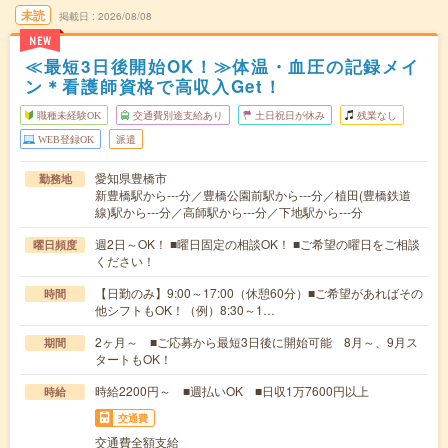
未読
掲載日
2026/08/08
NEW
≪最短3日後開始OK！≫体温・血圧の記録メイ
ン＊看護師資格で高収入Get！
職種未経験OK
交通費別途支給あり
土日祝日が休み
残業なし
WEB登録OK
派遣
愛知県豊橋市
勤務地
新豊橋駅から---分／豊橋公園前駅から---分／植田(豊橋鉄道
線)駅から---分／高師駅から---分／下地駅から---分
週2日～OK！ ■曜日固定の相談OK！ ■ご希望の曜日をご相談
曜日頻度
ください！
【日勤のみ】9:00～17:00（休憩60分）■ご希望があればその
時間
他シフトもOK！（例）8:30～1…
2ヶ月～ ■ご応募から最短3日後に開始可能 8月～、9月ス
期間
タートもOK！
時給2200円～ ■週払いOK ■日収1万7600円以上
時給
交通費
交通費全額支給