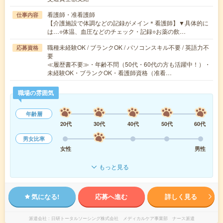
看護師・准看護師
仕事内容
【介護施設で体調などの記録がメイン＊看護師】▼具体的に
は…○体温、血圧などのチェック・記録○お薬の飲…
職種未経験OK / ブランクOK / パソコンスキル不要 / 英語力不
応募資格
要
≪履歴書不要≫・年齢不問（50代・60代の方も活躍中！）・
未経験OK・ブランクOK・看護師資格（准看…
職場の雰囲気
年齢層
20代
30代
40代
50代
60代
男女比率
女性
男性
もっと見る
気になる!
応募へ進む
詳しく見る
派遣会社
日研トータルソーシング株式会社 メディカルケア事業部 ナース派遣