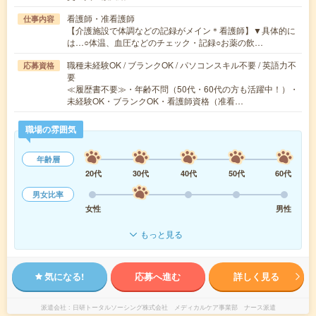
看護師・准看護師
仕事内容
【介護施設で体調などの記録がメイン＊看護師】▼具体的に
は…○体温、血圧などのチェック・記録○お薬の飲…
職種未経験OK / ブランクOK / パソコンスキル不要 / 英語力不
応募資格
要
≪履歴書不要≫・年齢不問（50代・60代の方も活躍中！）・
未経験OK・ブランクOK・看護師資格（准看…
職場の雰囲気
年齢層
20代
30代
40代
50代
60代
男女比率
女性
男性
もっと見る
気になる!
応募へ進む
詳しく見る
派遣会社
日研トータルソーシング株式会社 メディカルケア事業部 ナース派遣