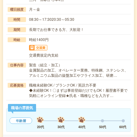
月～金
曜日頻度
08:30～17:3020:30～05:30
時間
長期でお仕事できる方、大歓迎！
期間
時給1400円
時給
交通費
交通費規定内支給
製造（組立・加工）
仕事内容
金属製品の加工、オペレーター業務。特殊鋼、ステンレス、
アルミニウム製品の旋盤加工やフライス加工、研磨…
職種未経験OK / ブランクOK / 英語力不要
応募資格
◆未経験OK！〇まずは事前登録だけでもOK！履歴書不要で
気軽にオンライン登録★氏名・職種などを入力す…
職場の雰囲気
年齢層
20代
30代
40代
50代
60代