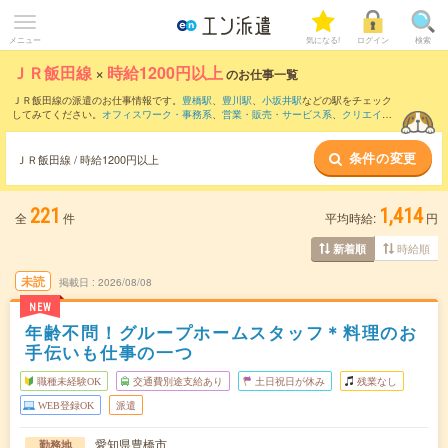
メニュー
気になる!
ログイン
検索
ＪＲ飯田線
×
時給1200円以上
のお仕事一覧
ＪＲ飯田線の派遣のお仕事情報です。
豊橋駅
、
豊川駅
、
小坂井駅
などの駅をチェック
してみてください。
オフィスワーク・事務系
、
営業・販売・サービス系
、
クリエイテ
ィブ系
などのお仕事を取り揃えています。さらに、
短期
・
単発
などの期間や、
職種未
経験OK
などのこだわり条件で絞り込んでいただけます。
条件の変更
ＪＲ飯田線 / 時給1200円以上
221
1,414
全
件
平均時給:
円
時給順
新着順
未読
掲載日
2026/08/08
NEW
年齢不問！グループホームスタッフ＊料理のお
手伝いも仕事の一つ
職種未経験OK
交通費別途支給あり
土日祝日が休み
残業なし
WEB登録OK
派遣
愛知県豊橋市
勤務地