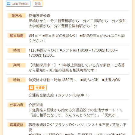
WEB登録OK
派遣
愛知県豊橋市
勤務地
豊橋駅から---分／新豊橋駅から---分／二川駅から---分／愛知
大学前駅から---分／豊橋公園前駅から---分
週4日～ ■曜日固定の相談OK！ ■希望の曜日があればご相談
曜日頻度
ください！
1日5時間からOK！■シフト例(1)8:00～17:00(2)10:00～
時間
17:00(3)12:00…
【積極採用中！】＊1年以上勤務している方が多数！ご応募
期間
から最短2～3日後の就業も相談可能です！
無資格未経験：時給1350円～ ■週払いOK ■扶養内OK
時給
交通費
交通費全額支給（ガソリン代もOK！）
介護関連
仕事内容
／無資格未経験から始める介護施設での生活サポート！＼
「話し相手になって、うんうんとうなずく」「天気が…
職種未経験OK / ブランクOK / パソコンスキル不要 / 英語力不
応募資格
要
■無資格・未経験OK！■年齢・学歴不問！ブランクOK!■10名