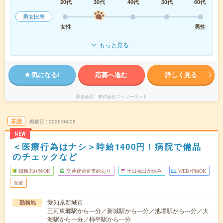
20代
30代
40代
50代
60代
男女比率
女性
男性
もっと見る
気になる!
応募へ進む
詳しく見る
派遣会社
株式会社ニッソーネット
未読
掲載日
2026/08/08
NEW
＜医療行為はナシ＞時給1400円！病院で備品
のチェックなど
職種未経験OK
交通費別途支給あり
土日祝日が休み
WEB登録OK
派遣
愛知県新城市
勤務地
三河東郷駅から---分／新城駅から---分／池場駅から---分／大
海駅から---分／柿平駅から---分