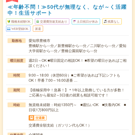
≪年齢不問！≫50代が無理なく、なが～く活躍
中！生活サポート
職種未経験OK
交通費別途支給あり
土日祝日が休み
残業なし
WEB登録OK
派遣
愛知県豊橋市
勤務地
豊橋駅から---分／新豊橋駅から---分／二川駅から---分／愛知
大学前駅から---分／豊橋公園前駅から---分
週2日～OK ■曜日固定の相談OK！ ■希望の曜日があればご相
曜日頻度
談ください！
9:00～18:00（休憩60分）■ご希望があれば下記シフトも
時間
OK！早番 7:00～16:00遅番 …
【積極採用中！急募！】＊1年以上勤務している方が多数！
期間
ご応募から最短2～3日後の就業も相談可能です！
無資格未経験：時給1350円～ ■週払いOK ■扶養内OK ■
時給
日収1万800円以上
交通費
交通費全額支給（ガソリン代もOK！）
介護関連
仕事内容