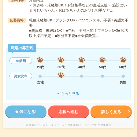
＜無資格・未経験OK！お話相手などの生活支援＞ 施設にい
るおじいちゃん・おばあちゃんのお話し相手など…
職種未経験OK / ブランクOK / パソコンスキル不要 / 英語力不
応募資格
要
■無資格・未経験OK！■年齢・学歴不問！ブランクOK!■10名
以上採用予定！■履歴書不要■社会保険完…
職場の雰囲気
年齢層
20代
30代
40代
50代
60代
男女比率
女性
男性
もっと見る
気になる!
応募へ進む
詳しく見る
派遣会社
日研トータルソーシング株式会社 メディカルケア事業部