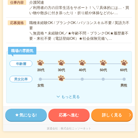
介護関連
仕事内容
／利用者の方の日常生活をサポート！＼▽具体的には…・買
い物や散歩に付き添ったり・折り紙や体操などのレ…
職種未経験OK / ブランクOK / パソコンスキル不要 / 英語力不
応募資格
要
＼無資格＊未経験OK／★年齢不問・ブランクOK★履歴書不
要・来社不要（電話登録OK）★社会保険完備＼…
職場の雰囲気
年齢層
20代
30代
40代
50代
60代
男女比率
女性
男性
もっと見る
気になる!
応募へ進む
詳しく見る
派遣会社
株式会社ニッソーネット