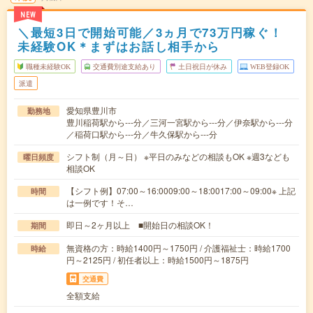
NEW
＼最短3日で開始可能／3ヵ月で73万円稼ぐ！
未経験OK＊まずはお話し相手から
職種未経験OK
交通費別途支給あり
土日祝日が休み
WEB登録OK
派遣
愛知県豊川市
勤務地
豊川稲荷駅から---分／三河一宮駅から---分／伊奈駅から---分
／稲荷口駅から---分／牛久保駅から---分
シフト制（月～日） ※平日のみなどの相談もOK ※週3なども
曜日頻度
相談OK
【シフト例】07:00～16:0009:00～18:0017:00～09:00※ 上記
時間
は一例です！そ…
即日～2ヶ月以上 ■開始日の相談OK！
期間
無資格の方：時給1400円～1750円 / 介護福祉士：時給1700
時給
円～2125円 / 初任者以上：時給1500円～1875円
交通費
全額支給