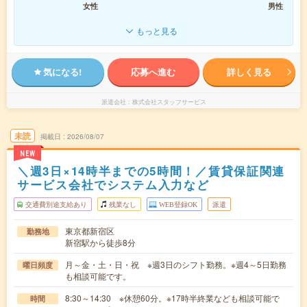
女性
男性
もっと見る
気になる!
応募へ進む
詳しく見る
派遣会社
株式会社スタッフサービス
未読
掲載日
2026/08/07
NEW
＼週3日×14時半までの5時間！／賃貸保証関連
サービス会社でシステム入力など
交通費別途支給あり
残業なし
WEB登録OK
派遣
東京都新宿区
勤務地
新宿駅から徒歩8分
月～金・土・日・祝 ※週3日のシフト勤務。※週4～5日勤務
曜日頻度
も相談可能です。
8:30～14:30 ※休憩60分。※17時半終業なども相談可能で
時間