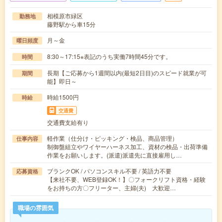
相模原市緑区
勤務地
藤野駅から車15分
月～金
曜日頻度
8:30～17:15※表記のうち実働7時間45分です。
時間
長期【ご応募から1週間以内(最短2日目)のスピード就業が可
期間
能】即日～
時給1500円
時給
交通費
交通費支給有り
軽作業（仕分け・ピッキング・検品、商品管理）
仕事内容
制御盤組立やワイヤーハーネス加工、資材の検品・出荷準備
作業をお願いします。(派遣)派遣先に直接雇用し…
ブランクOK / パソコンスキル不要 / 英語力不要
応募資格
【来社不要、WEB登録OK！】〇フォークリフト資格・経験
をお持ちの方〇フリーター、主婦(夫) 大歓迎…
職場の雰囲気