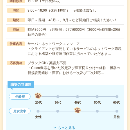
月～金（土日祝休み）
曜日頻度
9:00～18:00（休憩1時間） ※残業ほぼなし
時間
即日～長期 ※8月～、9月～など開始日ご相談ください！
期間
時給3600円 ※月収例：57万6000円（3600円×8時間×20日
時給
勤務の場合）
サーバ・ネットワークエンジニア
仕事内容
・クライアントが展開しているサービスのネットワーク環境
における構築や維持運用作業に携わっていただきま…
ブランクOK / 英語力不要
応募資格
・Cisco機器を用いた設定及び障害切り分けの経験・機器の
新規設定経験・障害における一次及び二次対応…
職場の雰囲気
年齢層
20代
30代
40代
50代
60代
男女比率
女性
男性
もっと見る