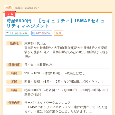
未読
掲載日
2026/08/07
NEW
時給8600円！【セキュリティ】ISMAPセキュ
リティマネジメント
土日祝日が休み
WEB登録OK
派遣
東京都千代田区
勤務地
東京駅から徒歩5分／大手町(東京都)駅から徒歩8分／有楽町
駅から徒歩10分／二重橋前駅から徒歩10分／銀座駅から徒歩
10分
月～金（土日祝休み）
曜日頻度
9:00～18:00（休憩1時間） ※残業ほぼなし
時間
即日～長期 ※8月～、9月～など開始日ご相談ください！
期間
時給8600円 ※月収例：137万6000円（8600円×8時間×20日
時給
勤務の場合）
サーバ・ネットワークエンジニア
仕事内容
・ISMAPセキュリティマネジメント案件に携わっていただき
ます。・主に下記作業をご担当いただきます。…