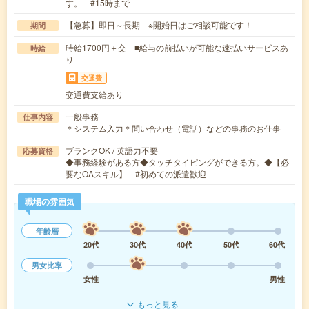
す。 #15時まで
【急募】即日～長期 ※開始日はご相談可能です！
期間
時給1700円＋交 ■給与の前払いが可能な速払いサービスあ
時給
り
交通費
交通費支給あり
一般事務
仕事内容
＊システム入力＊問い合わせ（電話）などの事務のお仕事
ブランクOK / 英語力不要
応募資格
◆事務経験がある方◆タッチタイピングができる方。◆【必
要なOAスキル】 #初めての派遣歓迎
職場の雰囲気
年齢層
20代
30代
40代
50代
60代
男女比率
女性
男性
もっと見る