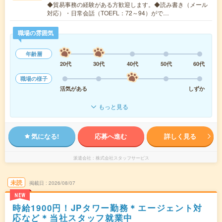
◆貿易事務の経験がある方歓迎します。◆読み書き（メール
対応）・日常会話（TOEFL：72～94）がで…
職場の雰囲気
年齢層
20代
30代
40代
50代
60代
職場の様子
活気がある
しずか
もっと見る
気になる!
応募へ進む
詳しく見る
派遣会社
株式会社スタッフサービス
未読
掲載日
2026/08/07
NEW
時給1900円！JPタワー勤務＊エージェント対
応など＊当社スタッフ就業中