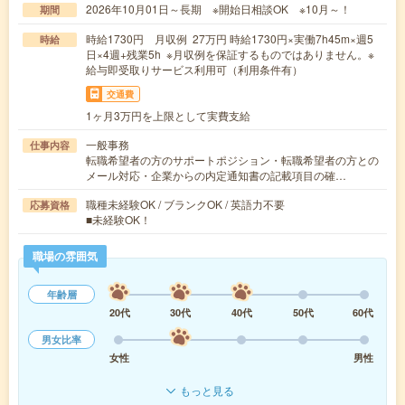
2026年10月01日～長期 ※開始日相談OK ※10月～！
期間
時給1730円 月収例 27万円 時給1730円×実働7h45m×週5
時給
日×4週+残業5h ※月収例を保証するものではありません。※
給与即受取りサービス利用可（利用条件有）
交通費
1ヶ月3万円を上限として実費支給
一般事務
仕事内容
転職希望者の方のサポートポジション・転職希望者の方との
メール対応・企業からの内定通知書の記載項目の確…
職種未経験OK / ブランクOK / 英語力不要
応募資格
■未経験OK！
職場の雰囲気
年齢層
20代
30代
40代
50代
60代
男女比率
女性
男性
もっと見る