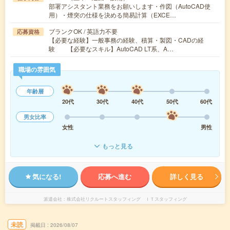
部署アシスタント業務をお願いします・作図（AutoCAD使
用）・煙突の仕様を決める簡易計算（EXCE…
ブランクOK / 英語力不要
応募資格
【必要な経験】一般事務の経験、積算・製図・CADの経
験 【必要なスキル】AutoCAD LT系、A…
職場の雰囲気
年齢層
20代
30代
40代
50代
60代
男女比率
女性
男性
もっと見る
気になる!
応募へ進む
詳しく見る
派遣会社
株式会社リクルートスタッフィング ＩＴスタッフィング
未読
掲載日
2026/08/07