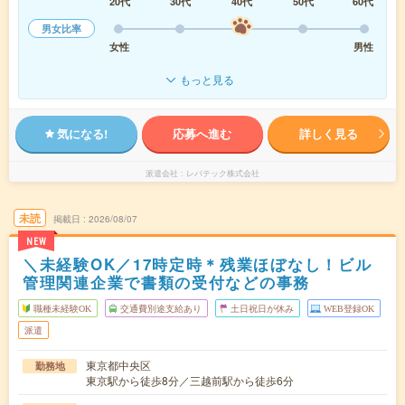
20代
30代
40代
50代
60代
男女比率
女性
男性
もっと見る
気になる!
応募へ進む
詳しく見る
派遣会社
レバテック株式会社
未読
掲載日
2026/08/07
NEW
＼未経験OK／17時定時＊残業ほぼなし！ビル
管理関連企業で書類の受付などの事務
職種未経験OK
交通費別途支給あり
土日祝日が休み
WEB登録OK
派遣
東京都中央区
勤務地
東京駅から徒歩8分／三越前駅から徒歩6分