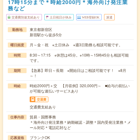
17時15分まで＊時給2000円＊海外向け発注業
務など
交通費別途支給あり
土日祝日が休み
WEB登録OK
派遣
東京都新宿区
勤務地
新宿駅から徒歩5分
月～金・祝 ※土日休み ※週3日勤務も相談可能です。
曜日頻度
8:30～17:15 ※休憩は45分。※10時～15時45分も相談可能
時間
です。
【急募】即日～長期 ※開始日はご相談可能です！ ※8月
期間
～！
時給2000円＋交 【月収例】320,000円～ ■給与の前払い
時給
が可能な速払いサービスあり
交通費
交通費支給あり
貿易・国際事務
仕事内容
＊海外向け発注業務＊納期確認・調整＊国内受発注業務＊メ
ール対応＊電話応対など
ブランクOK
応募資格