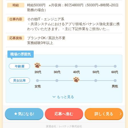
時給5030円 ※月収例：80万4800円（5030円×8時間×20日
時給
勤務の場合）
その他IT・エンジニア系
仕事内容
・共済システムにおけるアプリ領域ガバナンス強化支援に携
わっていただきます。・主に下記作業をご担当いた…
ブランクOK / 英語力不要
応募資格
実務経験3年以上
職場の雰囲気
年齢層
20代
30代
40代
50代
60代
男女比率
女性
男性
もっと見る
気になる!
応募へ進む
詳しく見る
派遣会社
レバテック株式会社