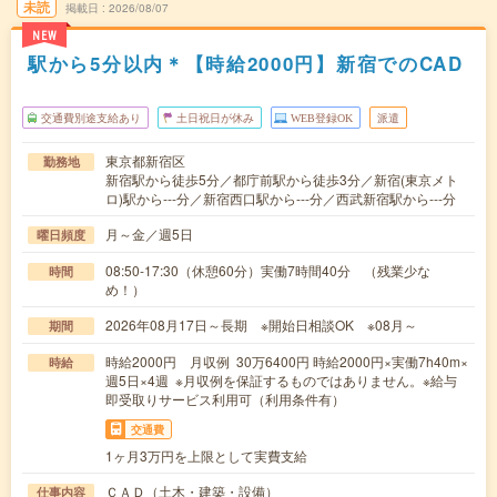
未読
掲載日
2026/08/07
NEW
駅から5分以内＊【時給2000円】新宿でのCAD
交通費別途支給あり
土日祝日が休み
WEB登録OK
派遣
東京都新宿区
勤務地
新宿駅から徒歩5分／都庁前駅から徒歩3分／新宿(東京メト
ロ)駅から---分／新宿西口駅から---分／西武新宿駅から---分
月～金／週5日
曜日頻度
08:50-17:30（休憩60分）実働7時間40分 （残業少な
時間
め！）
2026年08月17日～長期 ※開始日相談OK ※08月～
期間
時給2000円 月収例 30万6400円 時給2000円×実働7h40m×
時給
週5日×4週 ※月収例を保証するものではありません。※給与
即受取りサービス利用可（利用条件有）
交通費
1ヶ月3万円を上限として実費支給
ＣＡＤ（土木・建築・設備）
仕事内容