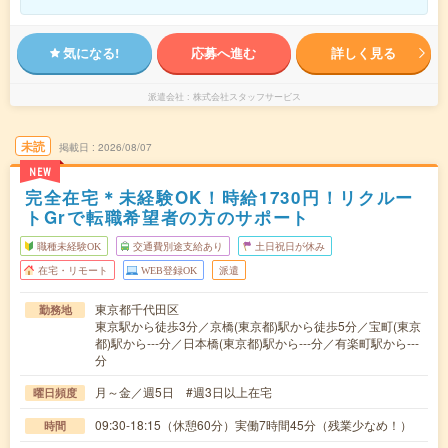
気になる!
応募へ進む
詳しく見る
派遣会社
株式会社スタッフサービス
未読
掲載日
2026/08/07
NEW
完全在宅＊未経験OK！時給1730円！リクルー
トGrで転職希望者の方のサポート
職種未経験OK
交通費別途支給あり
土日祝日が休み
在宅・リモート
WEB登録OK
派遣
東京都千代田区
勤務地
東京駅から徒歩3分／京橋(東京都)駅から徒歩5分／宝町(東京
都)駅から---分／日本橋(東京都)駅から---分／有楽町駅から---
分
月～金／週5日 #週3日以上在宅
曜日頻度
09:30-18:15（休憩60分）実働7時間45分（残業少なめ！）
時間