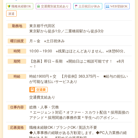
職種未経験OK
交通費別途支給あり
土日祝日が休み
WEB登録OK
派遣
東京都千代田区
勤務地
東京駅から徒歩1分／二重橋前駅から徒歩3分
月～金 ※土日祝休み
曜日頻度
10:00～19:00 ※残業はほとんどありません。※休憩60分。
時間
【急募】即日～長期 ※開始日はご相談可能です！ ※8月
期間
～！
時給1900円＋交 【月収例】363,375円～ ■給与の前払い
時給
が可能な速払いサービスあり
交通費
交通費支給あり
総務・人事・労務
仕事内容
＊エージェント対応＊オファー・スカウト配信＊採用面接の
アテンド＊採用関連の事務作業＊学生へのアポイン…
職種未経験OK / ブランクOK / 英語力不要
応募資格
◆人事事務の経験がある方歓迎します。◆PC入力業務の経
験がある方。 #初めての派遣歓迎