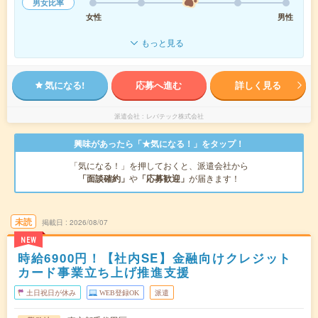
男女比率
女性
男性
もっと見る
気になる!
応募へ進む
詳しく見る
派遣会社
レバテック株式会社
興味があったら「★気になる！」をタップ！
「気になる！」を押しておくと、派遣会社から
「面談確約」
や
「応募歓迎」
が届きます！
未読
掲載日
2026/08/07
NEW
時給6900円！【社内SE】金融向けクレジット
カード事業立ち上げ推進支援
土日祝日が休み
WEB登録OK
派遣