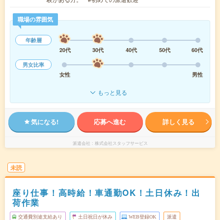
職場の雰囲気
年齢層
20代
30代
40代
50代
60代
男女比率
女性
男性
もっと見る
気になる!
応募へ進む
詳しく見る
派遣会社
株式会社スタッフサービス
未読
座り仕事！高時給！車通勤OK！土日休み！出
荷作業
交通費別途支給あり
土日祝日が休み
WEB登録OK
派遣