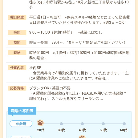
徒歩8分／都庁前駅から徒歩10分／新宿三丁目駅から徒歩10
分
平日週1日～相談可 ※保有スキルや経験などによって勤務曜
曜日頻度
日は調整させていただく可能性があります。※週3日～OK
9:00～18:00（休憩1時間） ※残業ほぼなし
時間
即日～長期 ※9月～、10月～など開始日ご相談ください！
期間
時給5180円 ※月収例：33万1520円（5180円×8時間×8日勤
時給
務の場合）
社内SE
仕事内容
・食品業界向けAI駆動化案件に携わっていただきます。・主
にAI駆動化作業をご担当いただきます。#在宅…
ブランクOK / 英語力不要
応募資格
・AI駆動化開発経験(2年以上)・eBASEを用いた実務経験＊
職種問わず、スキルある方やフリーランス…
職場の雰囲気
年齢層
20代
30代
40代
50代
60代