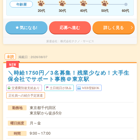
年齢層
20代
30代
40代
50代
60代
気になる!
応募へ進む
詳しく見る
派遣会社
株式会社テクノ・サービス
未読
掲載日
2026/08/07
NEW
＼時給1750円／3名募集！残業少なめ！大手生
保会社でサポート事務＠東京駅
交通費別途支給あり
土日祝日が休み
WEB登録OK
正社員への紹介予定派遣
東京都千代田区
勤務地
東京駅から徒歩5分
月～金
曜日頻度
9:00～17:00
時間