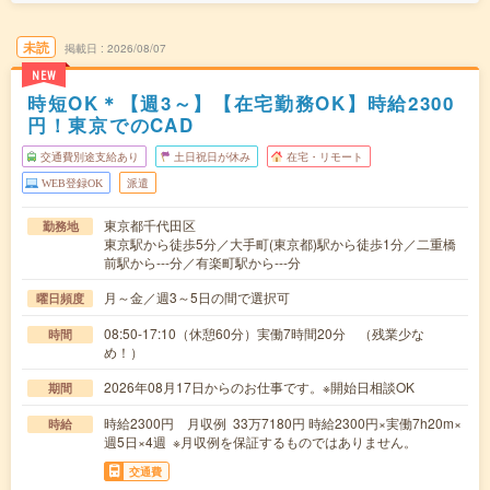
未読
掲載日
2026/08/07
NEW
時短OK＊【週3～】【在宅勤務OK】時給2300
円！東京でのCAD
交通費別途支給あり
土日祝日が休み
在宅・リモート
WEB登録OK
派遣
東京都千代田区
勤務地
東京駅から徒歩5分／大手町(東京都)駅から徒歩1分／二重橋
前駅から---分／有楽町駅から---分
月～金／週3～5日の間で選択可
曜日頻度
08:50-17:10（休憩60分）実働7時間20分 （残業少な
時間
め！）
2026年08月17日からのお仕事です。※開始日相談OK
期間
時給2300円 月収例 33万7180円 時給2300円×実働7h20m×
時給
週5日×4週 ※月収例を保証するものではありません。
交通費