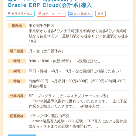
Oracle ERP Cloud(会計系)導入
土日祝日が休み
在宅・リモート
WEB登録OK
派遣
東京都千代田区
勤務地
東京駅から徒歩5分／大手町(東京都)駅から徒歩8分／有楽町
駅から徒歩10分／二重橋前駅から徒歩10分／銀座駅から徒歩
10分
月～金（土日祝休み）
曜日頻度
9:00～18:00（休憩1時間） ※残業ほぼなし
時間
即日～長期 ※8月～、9月～など開始日ご相談ください！
期間
時給5030円 ※月収例：80万4800円（5030円×8時間×20日
時給
勤務の場合）
SE・プログラマ（ビジネスアプリケーション系）
仕事内容
・Oracle製品導入案件に携わっていただきます。・主に下記
作業をご担当いただきます。 -新規導入の…
ブランクOK / 英語力不要
応募資格
・oracle製品導入経験・SQL経験・ERP導入における要件定
義からテストまでの経験＊職種問わず、…