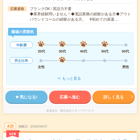
ブランクOK / 英語力不要
応募資格
◆業界経験問いません！◆電話業務の経験がある方◆アウト
バウンドコールの経験がある方。 #初めての派遣…
職場の雰囲気
年齢層
20代
30代
40代
50代
60代
男女比率
女性
男性
もっと見る
気になる!
応募へ進む
詳しく見る
派遣会社
株式会社スタッフサービス
未読
掲載日
2026/08/07
NEW