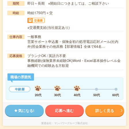
即日～長期 ※開始日につきましては、ご相談下さい
期間
時給1750円＋交
時給
交通費
※交通費支給(当社規定あり)
一般事務
仕事内容
営業サポート申込書・保険金初の処理電話応対メール(社内
外)照会業務その他庶務【部署情報】全体で64名…
ブランクOK / 英語力不要
応募資格
事務経験(保険業界未経験OK)Word・Excel基本操作レベル金
融機関での経験ある方歓迎
職場の雰囲気
年齢層
20代
30代
40代
50代
60代
気になる!
応募へ進む
詳しく見る
派遣会社
マンパワーグループ株式会社