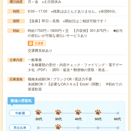
月～金 ※土日祝休み
曜日頻度
9:00～17:00 ※残業はほとんどありません。※休憩60分。
時間
【急募】即日～長期 ※開始日はご相談可能です！
期間
時給1750円～1800円＋交 【月収例】301,875円～ ■給与
時給
の前払いが可能な速払いサービスあり
交通費
交通費支給あり
一般事務
仕事内容
＊各種書類の受付・内容チェック・ファイリング・電子デー
タ化（PDF）・調印・返送＊郵便物の受取・発送…
職種未経験OK / ブランクOK / 英語力不要
応募資格
未経験OK！【必要なOAスキル】Excel（関数） #初めての
派遣歓迎
職場の雰囲気
年齢層
20代
30代
40代
50代
60代
男女比率