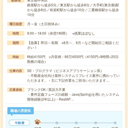
勤務地
銀座駅から徒歩5分／東京駅から徒歩8分／大手町(東京都)駅
から徒歩8分／有楽町駅から徒歩10分／二重橋前駅から徒歩
10分
月～金（土日祝休み）
曜日頻度
9:00～18:00（休憩1時間） ※残業ほぼなし
時間
【急募】即日～長期 ※8月～、9月～など開始日ご相談くだ
期間
さい！
時給4150円 ※月収例：66万4000円（4150円×8時間×20日
時給
勤務の場合）
SE・プログラマ（ビジネスアプリケーション系）
仕事内容
・不動産会社向け基幹システムリプレイス案件に携わってい
ただきます。・主に下記作業をご担当いただきます…
ブランクOK / 英語力不要
応募資格
・要件定義フェーズの経験・Java(Spring)を用いたシステム
開発経験(2年以上)・RestAP…
職場の雰囲気
年齢層