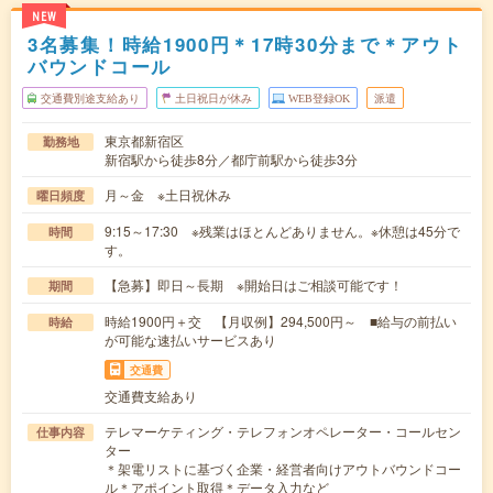
NEW
3名募集！時給1900円＊17時30分まで＊アウト
バウンドコール
交通費別途支給あり
土日祝日が休み
WEB登録OK
派遣
東京都新宿区
勤務地
新宿駅から徒歩8分／都庁前駅から徒歩3分
月～金 ※土日祝休み
曜日頻度
9:15～17:30 ※残業はほとんどありません。※休憩は45分で
時間
す。
【急募】即日～長期 ※開始日はご相談可能です！
期間
時給1900円＋交 【月収例】294,500円～ ■給与の前払い
時給
が可能な速払いサービスあり
交通費
交通費支給あり
テレマーケティング・テレフォンオペレーター・コールセン
仕事内容
ター
＊架電リストに基づく企業・経営者向けアウトバウンドコー
ル＊アポイント取得＊データ入力など