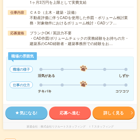
1ヶ月3万円を上限として実費支給
ＣＡＤ（土木・建築・設備）
仕事内容
不動産評価に伴うCADを使用した作図・ボリューム検討業
務・対象物件におけるボリューム検討・CADソフ…
ブランクOK / 英語力不要
応募資格
・CAD作図/ボリュームチェックの実務経験をお持ちの方・
建築系のCAD経験者・建築事務所での経験をお…
職場の雰囲気
職場の様子
活気がある
しずか
仕事の仕方
テキパキ
コツコツ
気になる!
応募へ進む
詳しく見る
派遣会社
株式会社リクルートスタッフィング ＩＴスタッフィング