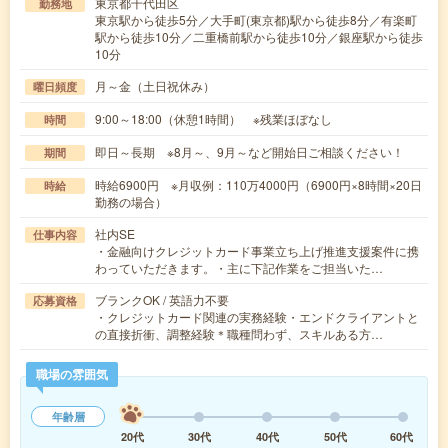
東京都千代田区
勤務地
東京駅から徒歩5分／大手町(東京都)駅から徒歩8分／有楽町
駅から徒歩10分／二重橋前駅から徒歩10分／銀座駅から徒歩
10分
月～金（土日祝休み）
曜日頻度
9:00～18:00（休憩1時間） ※残業ほぼなし
時間
即日～長期 ※8月～、9月～など開始日ご相談ください！
期間
時給6900円 ※月収例：110万4000円（6900円×8時間×20日
時給
勤務の場合）
社内SE
仕事内容
・金融向けクレジットカード事業立ち上げ推進支援案件に携
わっていただきます。・主に下記作業をご担当いた…
ブランクOK / 英語力不要
応募資格
・クレジットカード関連の実務経験・エンドクライアントと
の直接折衝、調整経験＊職種問わず、スキルある方…
職場の雰囲気
年齢層
20代
30代
40代
50代
60代