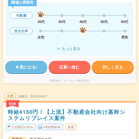
職場の雰囲気
年齢層
20代
30代
40代
50代
60代
男女比率
女性
男性
もっと見る
気になる!
応募へ進む
詳しく見る
派遣会社
レバテック株式会社
未読
掲載日
2026/08/07
NEW
時給4150円！【上流】不動産会社向け基幹シ
ステムリプレイス案件
土日祝日が休み
WEB登録OK
派遣
東京都中央区