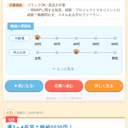
ブランクOK / 英語力不要
応募資格
・ISMAPに関する知見、経験・プロジェクトマネジメントの
経験＊職種問わず、スキルある方やフリーラン…
職場の雰囲気
年齢層
20代
30代
40代
50代
60代
男女比率
女性
男性
もっと見る
気になる!
応募へ進む
詳しく見る
派遣会社
レバテック株式会社
未読
掲載日
2026/08/07
NEW
週3～4在宅＊時給5030円！