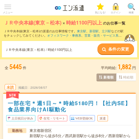
メニュー
気になる!
ログイン
検索
ＪＲ中央本線(東京－松本)
×
時給1100円以上
のお仕事一覧
ＪＲ中央本線(東京－松本)の派遣のお仕事情報です。
東京駅
、
新宿駅
、
立川駅
などの駅
をチェックしてみてください。
オフィスワーク・事務系
、
営業・販売・サービス系
、
クリエイティブ系
などのお仕事を取り揃えています。さらに、
短期
・
単発
などの期間
や、
職種未経験OK
などのこだわり条件で絞り込んでいただけます。
条件の変更
ＪＲ中央本線(東京－松本) / 時給1100円以上
5445
1,882
全
件
平均時給:
円
時給順
新着順
未読
掲載日
2026/08/07
NEW
一部在宅＊週1日～＊時給5180円！【社内SE】
食品業界向けAI駆動化
土日祝日が休み
在宅・リモート
WEB登録OK
派遣
東京都新宿区
勤務地
新宿駅から徒歩5分／西武新宿駅から徒歩8分／西新宿駅から