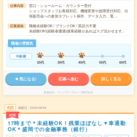
窓口・ショールーム・カウンター受付
仕事内容
ショップスタッフお客様対応、機種変更や故障受付対応、出
張販売会への参加タブレット操作、データ入力、電…
職種未経験OK / ブランクOK / 英語力不要
応募資格
未経験OK!(経験者優遇)接客経験があればスグ活かせます。
職場の雰囲気
年齢層
20代
30代
40代
50代
60代
気になる!
応募へ進む
詳しく見る
派遣会社
マンパワーグループ株式会社
未読
掲載日
2026/08/06
NEW
17時まで＊未経験OK！残業ほぼなし▼車通勤
OK＊盛岡での金融事務（銀行）