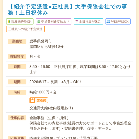
【紹介予定派遣×正社員】大手保険会社での事
務！土日祝休み
職種未経験OK
交通費別途支給あり
土日祝日が休み
WEB登録OK
正社員への紹介予定派遣
岩手県盛岡市
勤務地
盛岡駅から徒歩16分
月～金
曜日頻度
8:50～16:50 正社員採用後、就業時間は8:50～17:50となり
時間
ます
2026/8/17～長期 ※8月～OK！
期間
時給1200円＋交
時給
交通費
交通費支給(社内規定あり)
金融事務（生保・損保）
仕事内容
保険会社での内勤事務(社員の方のサポートとして事務処理全
般をお任せします)・契約書処理、点検・データ…
職種未経験OK / ブランクOK / 英語力不要
応募資格