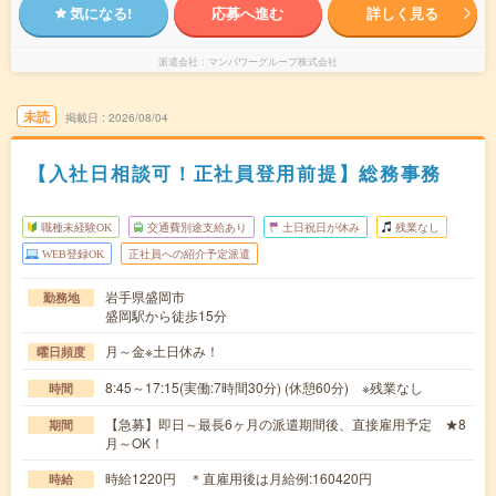
気になる!
応募へ進む
詳しく見る
派遣会社
マンパワーグループ株式会社
未読
掲載日
2026/08/04
【入社日相談可！正社員登用前提】総務事務
職種未経験OK
交通費別途支給あり
土日祝日が休み
残業なし
WEB登録OK
正社員への紹介予定派遣
岩手県盛岡市
勤務地
盛岡駅から徒歩15分
月～金※土日休み！
曜日頻度
8:45～17:15(実働:7時間30分) (休憩60分) ※残業なし
時間
【急募】即日～最長6ヶ月の派遣期間後、直接雇用予定 ★8
期間
月～OK！
時給1220円 ＊直雇用後は月給例:160420円
時給