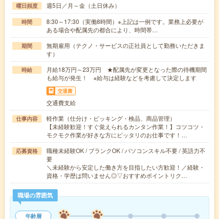
週5日／月～金（土日休み）
曜日頻度
8:30～17:30（実働8時間）※上記は一例です。業務上必要が
時間
ある場合や配属先の都合により、時間帯…
無期雇用（テクノ・サービスの正社員として勤務いただきま
期間
す）
月給18万円～23万円 ★配属先が変更となった際の待機期間
時給
も給与が発生！ ※給与は経験などを考慮して決定します
交通費
交通費支給
軽作業（仕分け・ピッキング・検品、商品管理）
仕事内容
【未経験歓迎！すぐ覚えられるカンタン作業！】コツコツ・
モクモク作業が好きな方にピッタリのお仕事です！…
職種未経験OK / ブランクOK / パソコンスキル不要 / 英語力不
応募資格
要
＼未経験から安定した働き方を目指したい方歓迎！／経験・
資格・学歴は問いません◎▽おすすめポイントリク…
職場の雰囲気
年齢層