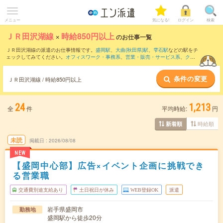
メニュー
気になる!
ログイン
検索
ＪＲ田沢湖線
×
時給850円以上
のお仕事一覧
ＪＲ田沢湖線の派遣のお仕事情報です。
盛岡駅
、
大曲(秋田県)駅
、
雫石駅
などの駅をチ
ェックしてみてください。
オフィスワーク・事務系
、
営業・販売・サービス系
、
クリ
エイティブ系
などのお仕事を取り揃えています。さらに、
短期
・
単発
などの期間や、
職種未経験OK
などのこだわり条件で絞り込んでいただけます。
条件の変更
ＪＲ田沢湖線 / 時給850円以上
24
1,213
全
件
平均時給:
円
時給順
新着順
未読
掲載日
2026/08/08
NEW
【盛岡中心部】広告×イベント企画に挑戦でき
る営業職
交通費別途支給あり
土日祝日が休み
WEB登録OK
派遣
岩手県盛岡市
勤務地
盛岡駅から徒歩20分