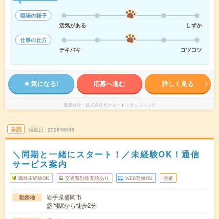
職場の様子
活気がある
しずか
仕事の仕方
テキパキ
コツコツ
気になる!
応募へ進む
詳しく見る
派遣会社
株式会社リクルートスタッフィング
未読
掲載日
2026/08/05
＼同期と一緒にスタート！／未経験OK！通信
サービス案内
職種未経験OK
交通費別途支給あり
WEB登録OK
派遣
岩手県盛岡市
勤務地
盛岡駅から徒歩2分