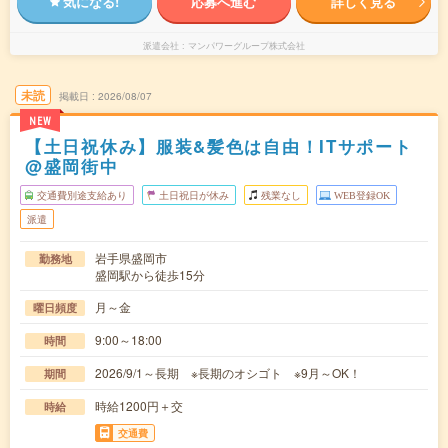
気になる!
応募へ進む
詳しく見る
派遣会社
マンパワーグループ株式会社
未読
掲載日
2026/08/07
NEW
【土日祝休み】服装&髪色は自由！ITサポート
@盛岡街中
交通費別途支給あり
土日祝日が休み
残業なし
WEB登録OK
派遣
岩手県盛岡市
勤務地
盛岡駅から徒歩15分
月～金
曜日頻度
9:00～18:00
時間
2026/9/1～長期 ※長期のオシゴト ※9月～OK！
期間
時給1200円＋交
時給
交通費