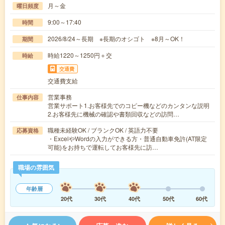
月～金
曜日頻度
9:00～17:40
時間
2026/8/24～長期 ※長期のオシゴト ※8月～OK！
期間
時給1220～1250円＋交
時給
交通費
交通費支給
営業事務
仕事内容
営業サポート1.お客様先でのコピー機などのカンタンな説明
2.お客様先に機械の確認や書類回収などの訪問…
職種未経験OK / ブランクOK / 英語力不要
応募資格
・ExcelやWordの入力ができる方・普通自動車免許(AT限定
可能)をお持ちで運転してお客様先に訪…
職場の雰囲気
年齢層
20代
30代
40代
50代
60代