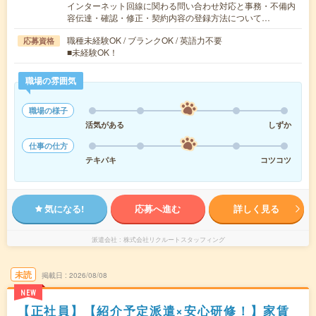
インターネット回線に関わる問い合わせ対応と事務・不備内
容伝達・確認・修正・契約内容の登録方法について…
職種未経験OK / ブランクOK / 英語力不要
応募資格
■未経験OK！
職場の雰囲気
職場の様子
活気がある
しずか
仕事の仕方
テキパキ
コツコツ
気になる!
応募へ進む
詳しく見る
派遣会社
株式会社リクルートスタッフィング
未読
掲載日
2026/08/08
NEW
【正社員】【紹介予定派遣×安心研修！】家賃