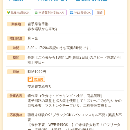
職種未経験OK
交通費別途支給あり
WEB登録OK
派遣
岩手県岩手郡
勤務地
春木場駅から車9分
月～金
曜日頻度
8:20～17:20※表記のうち実働8時間です。
時間
長期【ご応募から1週間以内(最短2日目)のスピード就業が可
期間
能】即日～
時給1050円
時給
交通費
交通費支給有り
軽作業（仕分け・ピッキング・検品、商品管理）
仕事内容
電子回路の基盤を拡大鏡を使用してキズやへこみがないかの
目視検査、マスキングテープ貼り、工程管理業務を…
職種未経験OK / ブランクOK / パソコンスキル不要 / 英語力不
応募資格
要
【来社不要、WEB登録OK！】〇未経験大歓迎！〇フリータ
ー、主婦(夫) 大歓迎！ ※お仕事の掛け持ち…