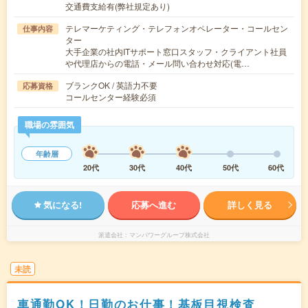
交通費支給有(弊社規定あり)
テレマーケティング・テレフォンオペレーター・コールセン
仕事内容
ター
大手企業の社内ITサポート窓口スタッフ・クライアント社員
や代理店からの電話・メール問い合わせ対応(電…
ブランクOK / 英語力不要
応募資格
コールセンター経験必須
職場の雰囲気
年齢層
20代
30代
40代
50代
60代
気になる!
応募へ進む
詳しく見る
派遣会社
マンパワーグループ株式会社
未読
車通勤OK！日勤のお仕事！基板目視検査