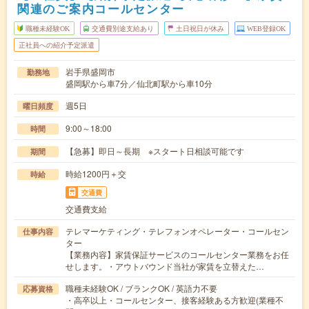
関連のご案内コールセンター
職種未経験OK
交通費別途支給あり
土日祝日が休み
WEB登録OK
正社員への紹介予定派遣
岩手県盛岡市
勤務地
盛岡駅から車7分／仙北町駅から車10分
週5日
曜日頻度
9:00～18:00
時間
【急募】即日～長期 ※スタート日相談可能です
期間
時給1200円＋交
時給
交通費
交通費支給
テレマーケティング・テレフォンオペレーター・コールセン
仕事内容
ター
【業務内容】家賃保証サービスのコールセンター業務をお任
せします。・アウトバウンド当社が家賃を立替えた…
職種未経験OK / ブランクOK / 英語力不要
応募資格
・高卒以上・コールセンター、接客経験ある方歓迎(業種不