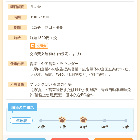
月～金
曜日頻度
9:00～18:00
時間
【急募】即日～長期
期間
時給1350円＋交
時給
交通費
交通費支給有(社内規定により)
営業・企画営業・ラウンダー
仕事内容
・県内企業への広告提案営業・広告媒体の企画立案(テレビ、
ラジオ、新聞、Web、印刷物など)・制作進行…
ブランクOK / 英語力不要
応募資格
【必須】・営業経験または対外折衝経験・普通自動車運転免
許(業務上使用想定)・基本的なPC操作
職場の雰囲気
年齢層
20代
30代
40代
50代
60代