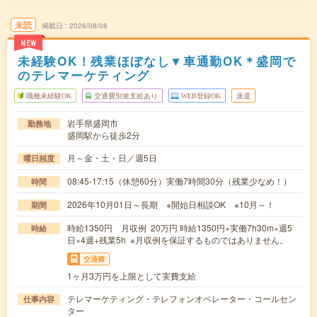
未読
掲載日
2026/08/08
NEW
未経験OK！残業ほぼなし▼車通勤OK＊盛岡で
のテレマーケティング
職種未経験OK
交通費別途支給あり
WEB登録OK
派遣
岩手県盛岡市
勤務地
盛岡駅から徒歩2分
月～金・土・日／週5日
曜日頻度
08:45-17:15（休憩60分）実働7時間30分（残業少なめ！）
時間
2026年10月01日～長期 ※開始日相談OK ※10月～！
期間
時給1350円 月収例 20万円 時給1350円×実働7h30m×週5
時給
日×4週+残業5h ※月収例を保証するものではありません。
交通費
1ヶ月3万円を上限として実費支給
テレマーケティング・テレフォンオペレーター・コールセン
仕事内容
ター