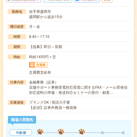
岩手県盛岡市
勤務地
盛岡駅から徒歩15分
月～金
曜日頻度
8:40～17:10
時間
【急募】即日～長期
期間
時給1450円＋交
時給
交通費
交通費支給有
金融事務（証券）
仕事内容
店舗サポート事務受電対応受渡に関するFAX・メール受発信
対応資料の準備・発送対応セミナーの受付・顧客…
ブランクOK / 英語力不要
応募資格
【必須】証券外務員一種資格
職場の雰囲気
年齢層