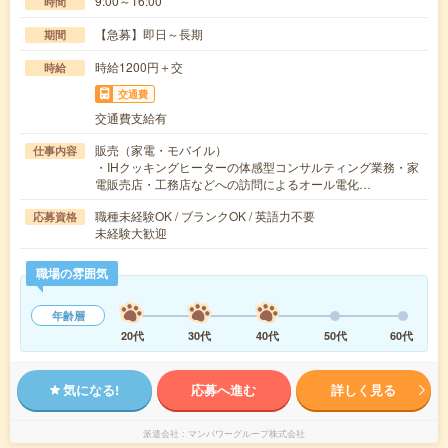
9:00～16:00
時間
【急募】即日～長期
期間
時給1200円＋交
時給
交通費
交通費支給有
販売（家電・モバイル）
仕事内容
・IHクッキングヒーターの体感型コンサルティング業務・家
電販売店・工務店などへの訪問によるオール電化…
職種未経験OK / ブランクOK / 英語力不要
応募資格
未経験大歓迎
職場の雰囲気
年齢層
20代
30代
40代
50代
60代
気になる!
応募へ進む
詳しく見る
派遣会社
マンパワーグループ株式会社