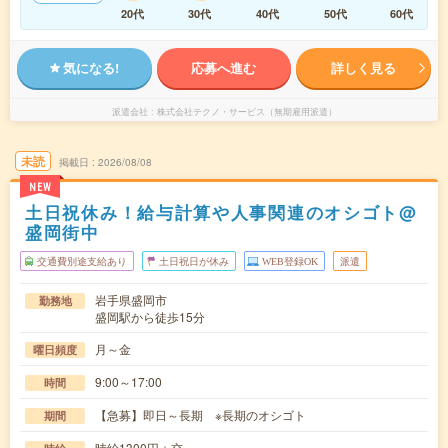
20代
30代
40代
50代
60代
気になる!
応募へ進む
詳しく見る
派遣会社
株式会社テクノ・サービス（無期雇用派遣）
未読
掲載日
2026/08/08
NEW
土日祝休み！給与計算や人事関連のオシゴト@
盛岡街中
交通費別途支給あり
土日祝日が休み
WEB登録OK
派遣
岩手県盛岡市
勤務地
盛岡駅から徒歩15分
月～金
曜日頻度
9:00～17:00
時間
【急募】即日～長期 ※長期のオシゴト
期間
時給1300円＋交