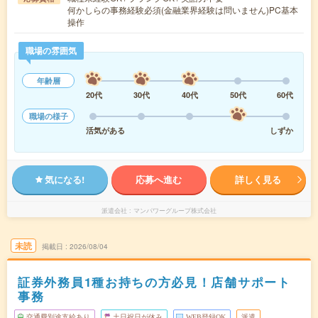
何かしらの事務経験必須(金融業界経験は問いません)PC基本
操作
職場の雰囲気
年齢層
20代
30代
40代
50代
60代
職場の様子
活気がある
しずか
気になる!
応募へ進む
詳しく見る
派遣会社
マンパワーグループ株式会社
未読
掲載日
2026/08/04
証券外務員1種お持ちの方必見！店舗サポート
事務
交通費別途支給あり
土日祝日が休み
WEB登録OK
派遣