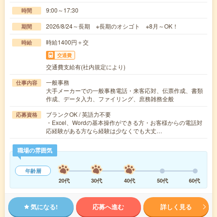
9:00～17:30
時間
2026/8/24～長期 ※長期のオシゴト ※8月～OK！
期間
時給1400円＋交
時給
交通費
交通費支給有(社内規定により)
一般事務
仕事内容
大手メーカーでの一般事務電話・来客応対、伝票作成、書類
作成、データ入力、ファイリング、庶務雑務全般
ブランクOK / 英語力不要
応募資格
・Excel、Wordの基本操作ができる方・お客様からの電話対
応経験がある方なら経験は少なくでも大丈…
職場の雰囲気
年齢層
20代
30代
40代
50代
60代
気になる!
応募へ進む
詳しく見る