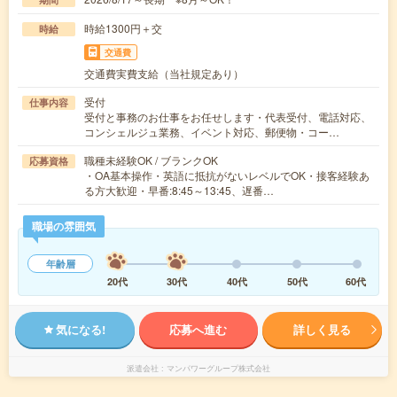
時給1300円＋交
時給
交通費
交通費実費支給（当社規定あり）
受付
仕事内容
受付と事務のお仕事をお任せします・代表受付、電話対応、
コンシェルジュ業務、イベント対応、郵便物・コー…
職種未経験OK / ブランクOK
応募資格
・OA基本操作・英語に抵抗がないレベルでOK・接客経験あ
る方大歓迎・早番:8:45～13:45、遅番…
職場の雰囲気
年齢層
20代
30代
40代
50代
60代
気になる!
応募へ進む
詳しく見る
派遣会社
マンパワーグループ株式会社