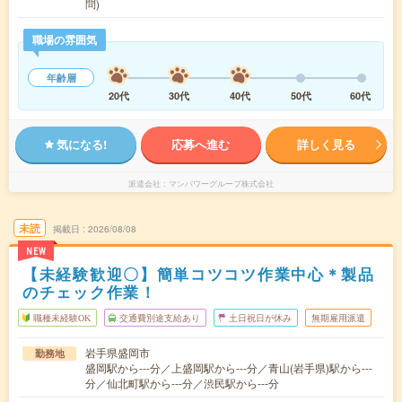
問)
職場の雰囲気
年齢層
20代
30代
40代
50代
60代
気になる!
応募へ進む
詳しく見る
派遣会社
マンパワーグループ株式会社
未読
掲載日
2026/08/08
NEW
【未経験歓迎〇】簡単コツコツ作業中心＊製品
のチェック作業！
職種未経験OK
交通費別途支給あり
土日祝日が休み
無期雇用派遣
岩手県盛岡市
勤務地
盛岡駅から---分／上盛岡駅から---分／青山(岩手県)駅から---
分／仙北町駅から---分／渋民駅から---分