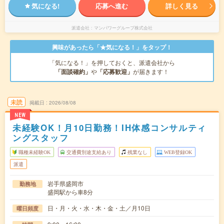
気になる!
応募へ進む
詳しく見る
派遣会社
マンパワーグループ株式会社
興味があったら「★気になる！」をタップ！
「気になる！」を押しておくと、派遣会社から
「面談確約」
や
「応募歓迎」
が届きます！
未読
掲載日
2026/08/08
NEW
未経験OK！月10日勤務！IH体感コンサルティ
ングスタッフ
職種未経験OK
交通費別途支給あり
残業なし
WEB登録OK
派遣
岩手県盛岡市
勤務地
盛岡駅から車8分
日・月・火・水・木・金・土／月10日
曜日頻度