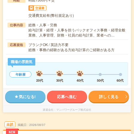
時給
交通費
交通費支給有(弊社規定あり)
総務・人事・労務
仕事内容
給与計算・経理・人事を担うバックオフィス事務・経理全般
業務、人事管理、財務・社員の給与計算、業者への…
ブランクOK / 英語力不要
応募資格
総務・事務の経験がある方給与計算のご経験がある方
職場の雰囲気
年齢層
20代
30代
40代
50代
60代
気になる!
応募へ進む
詳しく見る
派遣会社
マンパワーグループ株式会社
未読
掲載日
2026/08/07
NEW