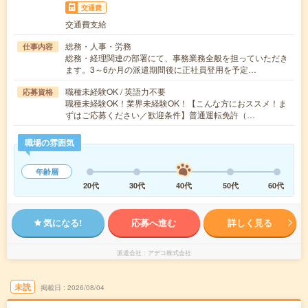
交通費
交通費支給
総務・人事・労務
仕事内容
総務・経理関連の部署にて、事務業務全般を担っていただき
ます。3～6か月の派遣期間後に正社員登用を予定…
職種未経験OK / 英語力不要
応募資格
職種未経験OK！業界未経験OK！【こんな方におススメ！ま
ずはご応募ください／歓迎条件】普通運転免許（…
職場の雰囲気
年齢層
20代
30代
40代
50代
60代
気になる!
応募へ進む
詳しく見る
派遣会社
アデコ株式会社
未読
掲載日
2026/08/04