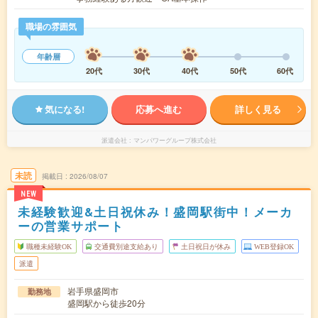
職場の雰囲気
年齢層
20代
30代
40代
50代
60代
気になる!
応募へ進む
詳しく見る
派遣会社
マンパワーグループ株式会社
未読
掲載日
2026/08/07
NEW
未経験歓迎&土日祝休み！盛岡駅街中！メーカ
ーの営業サポート
職種未経験OK
交通費別途支給あり
土日祝日が休み
WEB登録OK
派遣
岩手県盛岡市
勤務地
盛岡駅から徒歩20分