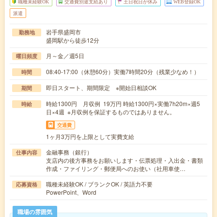
職種未経験OK
交通費別途支給あり
土日祝日が休み
WEB登録OK
派遣
岩手県盛岡市
勤務地
盛岡駅から徒歩12分
月～金／週5日
曜日頻度
08:40-17:00（休憩60分）実働7時間20分（残業少なめ！）
時間
即日スタート、期間限定 ※開始日相談OK
期間
時給1300円 月収例 19万円 時給1300円×実働7h20m×週5
時給
日×4週 ※月収例を保証するものではありません。
交通費
1ヶ月3万円を上限として実費支給
金融事務（銀行）
仕事内容
支店内の後方事務をお願いします・伝票処理・入出金・書類
作成・ファイリング・郵便局へのお使い（社用車使…
職種未経験OK / ブランクOK / 英語力不要
応募資格
PowerPoint、Word
職場の雰囲気