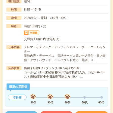
週5日
曜日頻度
8:45～17:15
時間
2026/10/1～長期 ※10月～OK！
期間
時給1300円＋交
時給
交通費
交通費支給(社内規定あり)
テレマーケティング・テレフォンオペレーター・コールセン
仕事内容
ター
業務内容・光サービス、電話サービス等の申込受付・案内業
務・アウトバウンド、インバウンド対応・電話、メ…
職種未経験OK / ブランクOK / 英語力不要
応募資格
コールセンター未経験者OKPC基本操作(入力、コピー&ペー
スト)研修期間中全日出勤可能な方(10／1…
職場の雰囲気
年齢層
20代
30代
40代
50代
60代