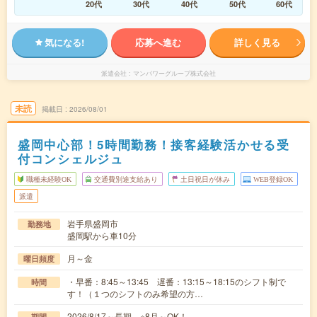
20代
30代
40代
50代
60代
気になる!
応募へ進む
詳しく見る
派遣会社
マンパワーグループ株式会社
未読
掲載日
2026/08/01
盛岡中心部！5時間勤務！接客経験活かせる受
付コンシェルジュ
職種未経験OK
交通費別途支給あり
土日祝日が休み
WEB登録OK
派遣
岩手県盛岡市
勤務地
盛岡駅から車10分
月～金
曜日頻度
・早番：8:45～13:45 遅番：13:15～18:15のシフト制で
時間
す！（１つのシフトのみ希望の方…
2026/8/17～長期 ※8月～OK！
期間