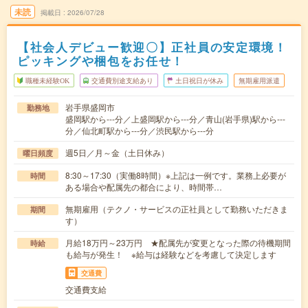
未読
掲載日
2026/07/28
【社会人デビュー歓迎〇】正社員の安定環境！
ピッキングや梱包をお任せ！
職種未経験OK
交通費別途支給あり
土日祝日が休み
無期雇用派遣
岩手県盛岡市
勤務地
盛岡駅から---分／上盛岡駅から---分／青山(岩手県)駅から---
分／仙北町駅から---分／渋民駅から---分
週5日／月～金（土日休み）
曜日頻度
8:30～17:30（実働8時間）※上記は一例です。業務上必要が
時間
ある場合や配属先の都合により、時間帯…
無期雇用（テクノ・サービスの正社員として勤務いただきま
期間
す）
月給18万円～23万円 ★配属先が変更となった際の待機期間
時給
も給与が発生！ ※給与は経験などを考慮して決定します
交通費
交通費支給