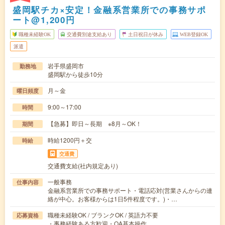
盛岡駅チカ×安定！金融系営業所での事務サポ
ート@1,200円
職種未経験OK
交通費別途支給あり
土日祝日が休み
WEB登録OK
派遣
岩手県盛岡市
勤務地
盛岡駅から徒歩10分
月～金
曜日頻度
9:00～17:00
時間
【急募】即日～長期 ※8月～OK！
期間
時給1200円＋交
時給
交通費
交通費支給(社内規定あり)
一般事務
仕事内容
金融系営業所での事務サポート・電話応対(営業さんからの連
絡が中心。お客様からは1日5件程度です。)・…
職種未経験OK / ブランクOK / 英語力不要
応募資格
・事務経験ある方歓迎・OA基本操作