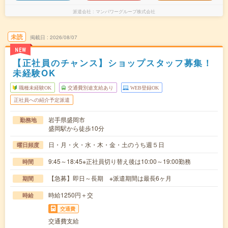
派遣会社
マンパワーグループ株式会社
未読
掲載日
2026/08/07
NEW
【正社員のチャンス】ショップスタッフ募集！
未経験OK
職種未経験OK
交通費別途支給あり
WEB登録OK
正社員への紹介予定派遣
岩手県盛岡市
勤務地
盛岡駅から徒歩10分
日・月・火・水・木・金・土のうち週５日
曜日頻度
9:45～18:45※正社員切り替え後は10:00～19:00勤務
時間
【急募】即日～長期 ※派遣期間は最長6ヶ月
期間
時給1250円＋交
時給
交通費
交通費支給