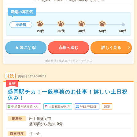
職場の雰囲気
年齢層
20代
30代
40代
50代
60代
気になる!
応募へ進む
詳しく見る
派遣会社
株式会社テクノ・サービス
未読
掲載日
2026/08/07
NEW
盛岡駅チカ！一般事務のお仕事！嬉しい土日祝
休み！
交通費別途支給あり
土日祝日が休み
WEB登録OK
派遣
岩手県盛岡市
勤務地
盛岡駅から徒歩10分
月～金
曜日頻度