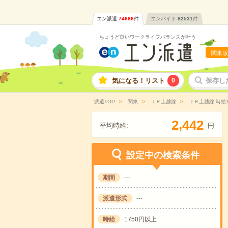
エン派遣
74686
件
エンバイト
82531
件
ちょうど良いワークライフバランスが叶う
関東版
気になる！リスト
0
保存し
派遣TOP
関東
ＪＲ上越線
ＪＲ上越線 時給
,
2
4
4
2
平均時給:
円
設定中の検索条件
期間
---
派遣形式
---
時給
1750円以上