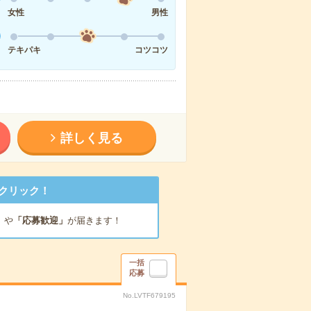
女性
男性
テキパキ
コツコツ
詳しく見る
クリック！
」
や
「応募歓迎」
が届きます！
一括
応募
No.LVTF679195