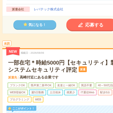
レバテック株式会社
派遣会社
応募する
気になる！
未読
NEW
掲載日
2026/08/06
一部在宅＊時給5000円【セキュリティ】
システムセキュリティ評定
派遣
高崎付近にある企業です
派遣先
ブランクOK
既卒第二新卒OK
友達と一緒OK
英語不要
40～50代活
WEB登録OK
週5日勤務
土日祝休
残業少
IT通信Web
駅歩5分
プログラミング
WEB
ここがポイント！