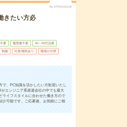
No.STFEA19128
で働きたい方必
不要
履歴書不要
40～50代活躍
制服
社食/補助あり
職場が分煙
方で、PC知識を活かしたい方歓迎いたし
仕事がエンジニア系派遣会社の中でも最大
どライフスタイルに合わせた働き方ので
紹介可能です。ご応募後、お気軽にご相