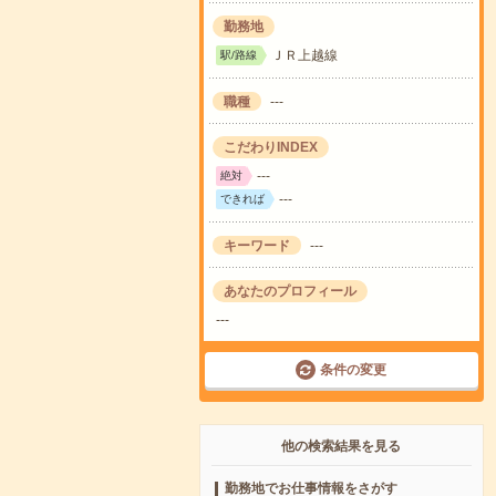
勤務地
ＪＲ上越線
駅/路線
職種
---
こだわりINDEX
---
絶対
---
できれば
キーワード
---
あなたのプロフィール
---
条件の変更
他の検索結果を見る
勤務地でお仕事情報をさがす