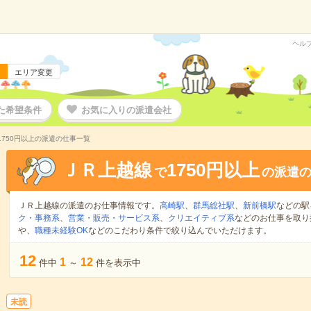
ヘル
エリア変更
た希望条件
お気に入りの派遣会社
1750円以上の派遣の仕事一覧
ＪＲ上越線
1750円以上
で
の派遣
ＪＲ上越線の派遣のお仕事情報です。
高崎駅
、
群馬総社駅
、
新前橋駅
などの駅
ク・事務系
、
営業・販売・サービス系
、
クリエイティブ系
などのお仕事を取り
や、
職種未経験OK
などのこだわり条件で絞り込んでいただけます。
12
1
12
件中
～
件を表示中
未読