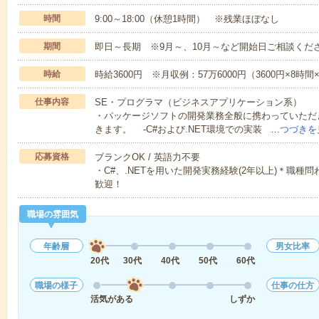
時間
9:00～18:00（休憩1時間） ※残業ほぼなし
期間
即日～長期 ※9月～、10月～など開始日ご相談くだ
時給
時給3600円 ※月収例：57万6000円（3600円×8時
仕事内容
SE・プログラマ（ビジネスアプリケーション系）
・パッケージソフトの開発業務全般に携わっていただ
きます。 -C#および.NET環境での実装 …
つづきを
応募資格
ブランクOK / 英語力不要
・C#、.NETを用いた開発実務経験(2年以上)＊職
歓迎！
職場の雰囲気
年齢層
男女比率
20代
30代
40代
50代
60代
職場の様子
仕事の仕方
活気がある
しずか