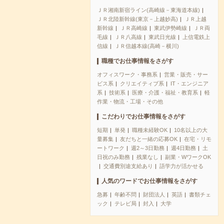
ＪＲ湘南新宿ライン(高崎線－東海道本線)
ＪＲ北陸新幹線(東京－上越妙高)
ＪＲ上越
新幹線
ＪＲ高崎線
東武伊勢崎線
ＪＲ両
毛線
ＪＲ八高線
東武日光線
上信電鉄上
信線
ＪＲ信越本線(高崎－横川)
職種でお仕事情報をさがす
オフィスワーク・事務系
営業・販売・サー
ビス系
クリエイティブ系
IT・エンジニア
系
技術系
医療・介護・福祉・教育系
軽
作業・物流・工場・その他
こだわりでお仕事情報をさがす
短期
単発
職種未経験OK
10名以上の大
量募集
友だちと一緒の応募OK
在宅・リモ
ートワーク
週2～3日勤務
週4日勤務
土
日祝のみ勤務
残業なし
副業・WワークOK
交通費別途支給あり
語学力が活かせる
人気のワードでお仕事情報をさがす
急募
年齢不問
財団法人
英語
書類チェ
ック
テレビ局
封入
大学