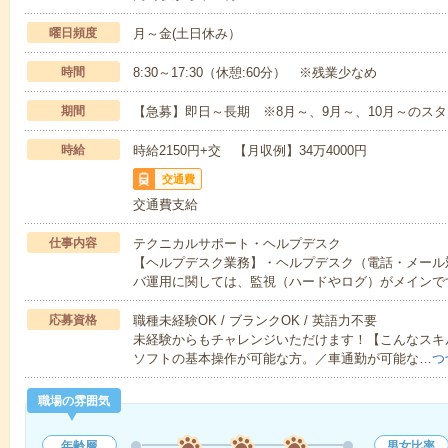
曜日頻度
月～金(土日休み）
時間
8:30～17:30（休憩:60分） ※残業少なめ
期間
【急募】即日～長期 ※8月～、9月～、10月～のス
時給
時給2150円+交 【月収例】34万4000円
交通費
交通費支給
仕事内容
テクニカルサポート・ヘルプデスク
【ヘルプデスク業務】・ヘルプデスク（電話・メール
バ運用に関しては、監視（ハードやログ）がメインで
応募資格
職種未経験OK / ブランクOK / 英語力不要
未経験からもチャレンジいただけます！【こんなスキルや
ソフトの基本操作が可能な方。／車通勤が可能な…
つ
職場の雰囲気
年齢層
男女比率