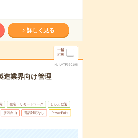
詳しく見る
一括
応募
No.LVTF679198
製造業界向け管理
躍
在宅・リモートワーク
しゅふ歓迎
服装自由
電話対応なし
PowerPoint