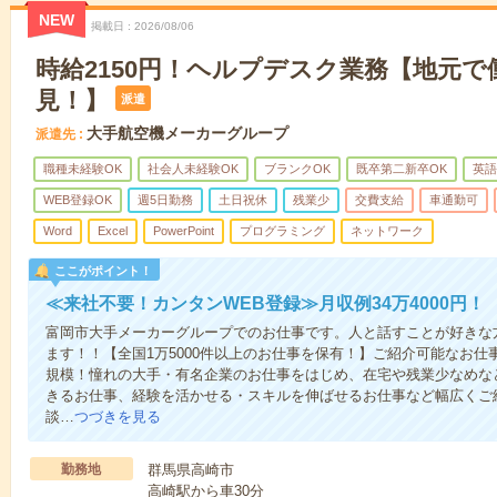
NEW
掲載日
2026/08/06
時給2150円！ヘルプデスク業務【地元
見！】
派遣
大手航空機メーカーグループ
派遣先
職種未経験OK
社会人未経験OK
ブランクOK
既卒第二新卒OK
英語
WEB登録OK
週5日勤務
土日祝休
残業少
交費支給
車通勤可
Word
Excel
PowerPoint
プログラミング
ネットワーク
ここがポイント！
≪来社不要！カンタンWEB登録≫月収例34万4000円！
富岡市大手メーカーグループでのお仕事です。人と話すことが好きな
ます！！【全国1万5000件以上のお仕事を保有！】ご紹介可能なお
規模！憧れの大手・有名企業のお仕事をはじめ、在宅や残業少なめな
きるお仕事、経験を活かせる・スキルを伸ばせるお仕事など幅広くご
談…
つづきを見る
勤務地
群馬県高崎市
高崎駅から車30分