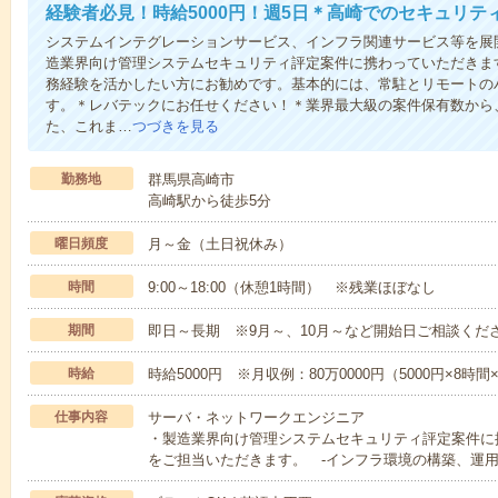
経験者必見！時給5000円！週5日＊高崎でのセキュリテ
システムインテグレーションサービス、インフラ関連サービス等を展
造業界向け管理システムセキュリティ評定案件に携わっていただきま
務経験を活かしたい方にお勧めです。基本的には、常駐とリモートの
す。＊レバテックにお任せください！＊業界最大級の案件保有数から
た、これま…
つづきを見る
勤務地
群馬県高崎市
高崎駅から徒歩5分
曜日頻度
月～金（土日祝休み）
時間
9:00～18:00（休憩1時間） ※残業ほぼなし
期間
即日～長期 ※9月～、10月～など開始日ご相談くだ
時給
時給5000円 ※月収例：80万0000円（5000円×8時
仕事内容
サーバ・ネットワークエンジニア
・製造業界向け管理システムセキュリティ評定案件に
をご担当いただきます。 -インフラ環境の構築、運