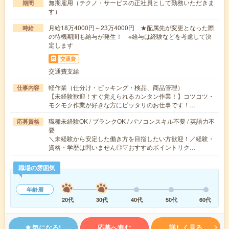
無期雇用（テクノ・サービスの正社員として勤務いただきま
期間
す）
月給18万4000円～23万4000円 ★配属先が変更となった際
時給
の待機期間も給与が発生！ ※給与は経験などを考慮して決
定します
交通費
交通費支給
軽作業（仕分け・ピッキング・検品、商品管理）
仕事内容
【未経験歓迎！すぐ覚えられるカンタン作業！】コツコツ・
モクモク作業が好きな方にピッタリのお仕事です！…
職種未経験OK / ブランクOK / パソコンスキル不要 / 英語力不
応募資格
要
＼未経験から安定した働き方を目指したい方歓迎！／経験・
資格・学歴は問いません◎▽おすすめポイントリク…
職場の雰囲気
年齢層
20代
30代
40代
50代
60代
気になる!
応募へ進む
詳しく見る