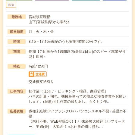
派遣
宮城県亘理郡
勤務地
山下(宮城県)駅から車6分
月・火・木・金
曜日頻度
8:15～17:15※表記のうち実働7時間50分です。
時間
長期【ご応募から1週間以内(最短2日目)のスピード就業が可
期間
能】即日～
時給1250円
時給
交通費
交通費支給有り
軽作業（仕分け・ピッキング・検品、商品管理）
仕事内容
バネの計量・梱包、機械を使っての簡単な検査作業をお願い
します。(派遣)同じ作業の繰り返し、もくもく作…
職種未経験OK / ブランクOK / パソコンスキル不要 / 英語力不
応募資格
要
【来社不要、WEB登録OK！】〇未経験大歓迎！〇フリータ
ー、主婦(夫) 大歓迎！ ※お仕事の掛け持ち…