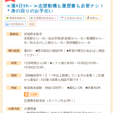
≪週4日5h～≫志望動機も履歴書も必要ナシ！
＊身の回りのお手伝い
職種未経験OK
交通費別途支給あり
土日祝日が休み
残業なし
WEB登録OK
派遣
宮城県名取市
勤務地
名取駅から---分／仙台空港(鉄道)駅から---分／館腰駅から---
分／杜せきのした駅から---分／美田園駅から---分
週4日～ ■曜日固定の相談OK！ ■希望の曜日があればご相談
曜日頻度
ください！
1日5時間からOK！■シフト例(1)8:00～13:00(2)10:00～
時間
15:00(3)12:00…
【積極採用中！】＊1年以上勤務している方が多数！ご応募
期間
から最短2～3日後の就業も相談可能です！
無資格未経験：時給1230円～ ■週払いOK ■扶養内OK
時給
交通費
交通費全額支給（ガソリン代もOK！）
介護関連
仕事内容
／無資格未経験から始める介護施設での生活サポート！＼