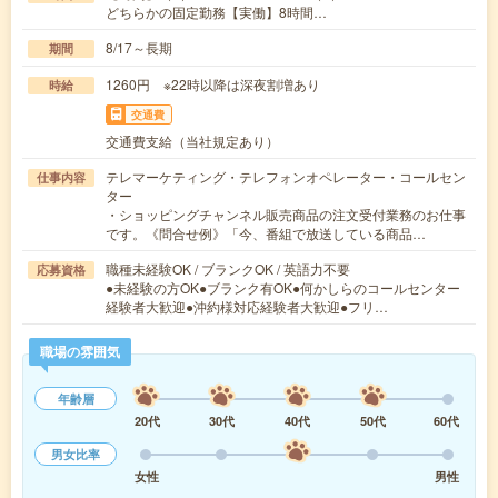
どちらかの固定勤務【実働】8時間…
8/17～長期
期間
1260円 ※22時以降は深夜割増あり
時給
交通費
交通費支給（当社規定あり）
テレマーケティング・テレフォンオペレーター・コールセン
仕事内容
ター
・ショッピングチャンネル販売商品の注文受付業務のお仕事
です。《問合せ例》「今、番組で放送している商品…
職種未経験OK / ブランクOK / 英語力不要
応募資格
●未経験の方OK●ブランク有OK●何かしらのコールセンター
経験者大歓迎●沖約様対応経験者大歓迎●フリ…
職場の雰囲気
年齢層
20代
30代
40代
50代
60代
男女比率
女性
男性