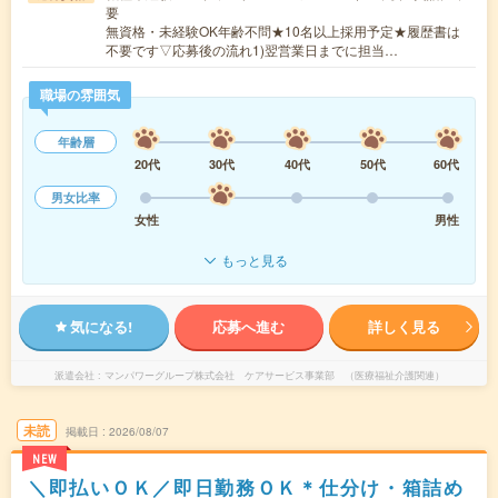
要
無資格・未経験OK年齢不問★10名以上採用予定★履歴書は
不要です▽応募後の流れ1)翌営業日までに担当…
職場の雰囲気
年齢層
20代
30代
40代
50代
60代
男女比率
女性
男性
もっと見る
気になる!
応募へ進む
詳しく見る
派遣会社
マンパワーグループ株式会社 ケアサービス事業部 （医療福祉介護関連）
未読
掲載日
2026/08/07
NEW
＼即払いＯＫ／即日勤務ＯＫ＊仕分け・箱詰め