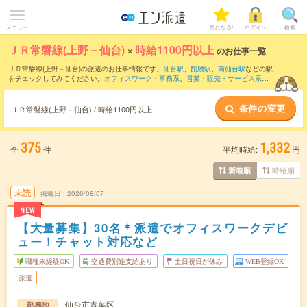
メニュー
気になる!
ログイン
検索
ＪＲ常磐線(上野－仙台)
×
時給1100円以上
のお仕事一覧
ＪＲ常磐線(上野－仙台)の派遣のお仕事情報です。
仙台駅
、
館腰駅
、
南仙台駅
などの駅
をチェックしてみてください。
オフィスワーク・事務系
、
営業・販売・サービス系
、
クリエイティブ系
などのお仕事を取り揃えています。さらに、
短期
・
単発
などの期間
や、
職種未経験OK
などのこだわり条件で絞り込んでいただけます。
条件の変更
ＪＲ常磐線(上野－仙台) / 時給1100円以上
375
1,332
全
件
平均時給:
円
時給順
新着順
未読
掲載日
2026/08/07
NEW
【大量募集】30名＊派遣でオフィスワークデビ
ュー！チャット対応など
職種未経験OK
交通費別途支給あり
土日祝日が休み
WEB登録OK
派遣
仙台市青葉区
勤務地