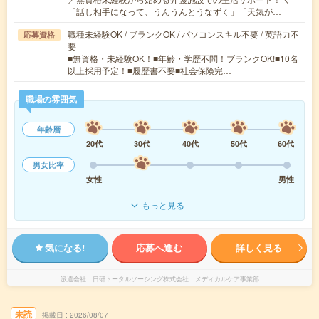
「話し相手になって、うんうんとうなずく」「天気が…
職種未経験OK / ブランクOK / パソコンスキル不要 / 英語力不
応募資格
要
■無資格・未経験OK！■年齢・学歴不問！ブランクOK!■10名
以上採用予定！■履歴書不要■社会保険完…
職場の雰囲気
年齢層
20代
30代
40代
50代
60代
男女比率
女性
男性
もっと見る
気になる!
応募へ進む
詳しく見る
派遣会社
日研トータルソーシング株式会社 メディカルケア事業部
未読
掲載日
2026/08/07