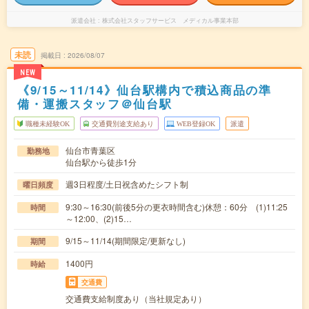
派遣会社
株式会社スタッフサービス メディカル事業本部
未読
掲載日
2026/08/07
NEW
《9/15～11/14》仙台駅構内で積込商品の準
備・運搬スタッフ＠仙台駅
職種未経験OK
交通費別途支給あり
WEB登録OK
派遣
仙台市青葉区
勤務地
仙台駅から徒歩1分
週3日程度/土日祝含めたシフト制
曜日頻度
9:30～16:30(前後5分の更衣時間含む)休憩：60分 (1)11:25
時間
～12:00、(2)15…
9/15～11/14(期間限定/更新なし)
期間
1400円
時給
交通費
交通費支給制度あり（当社規定あり）