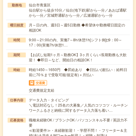
仙台市青葉区
勤務地
仙台駅から徒歩10分／仙台(地下鉄)駅から---分／あおば通駅
から---分／宮城野通駅から---分／広瀬通駅から---分
月～日の内、週3日～週5日勤務 ◆希望休や勤務曜日固定の
曜日頻度
相談OK
9:00～21:00の内、実働7～8h/休憩1h[シフト例]□9：00～
時間
17：00(実働7h/休憩1…
【お試し短期1ヶ月～勤務OK】3ヶ月くらい/長期勤務も大歓
期間
迎！ ◆即日～など、開始日の相談OK！
時給1450～1650円 ◆昇給あり ◆日払い(速払い：給料日
時給
前に70％まで受取可能/規定有)＋月払い
交通費
交通費規定支給
データ入力・タイピング
仕事内容
＼電話対応なし！25名の大募集／人気のコツコツ・ルーチン
ワークふるさと納税に関するデータ入力落ち着い…
職種未経験OK / ブランクOK / パソコンスキル不要 / 英語力不
応募資格
要
≪歓迎要件≫・未経験歓迎！・学歴不問！・フリーター＆主
婦(夫)＆学生＆Wワーカー歓迎！・経験・知識は…