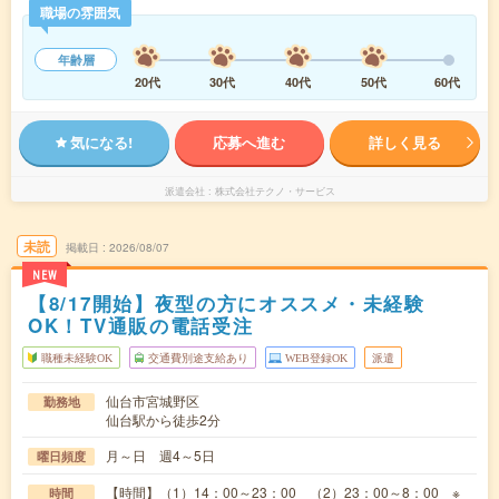
職場の雰囲気
年齢層
20代
30代
40代
50代
60代
気になる!
応募へ進む
詳しく見る
派遣会社
株式会社テクノ・サービス
未読
掲載日
2026/08/07
NEW
【8/17開始】夜型の方にオススメ・未経験
OK！TV通販の電話受注
職種未経験OK
交通費別途支給あり
WEB登録OK
派遣
仙台市宮城野区
勤務地
仙台駅から徒歩2分
月～日 週4～5日
曜日頻度
【時間】（1）14：00～23：00 （2）23：00～8：00 ※
時間