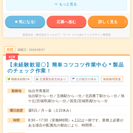
もっと見る
気になる!
応募へ進む
詳しく見る
派遣会社
株式会社ウィルオブ・ワーク コール&オフィスデザイン事業部
未読
掲載日
2026/08/07
NEW
【未経験歓迎〇】簡単コツコツ作業中心＊製品
のチェック作業！
職種未経験OK
交通費別途支給あり
土日祝日が休み
無期雇用派遣
仙台市青葉区
勤務地
仙台駅から---分／五橋駅から---分／北四番丁駅から---分／旭
ケ丘(宮城県)駅から---分／国見(宮城県)駅から---分
週5日／月～金（土日休み）
曜日頻度
8:30～17:30（実働8時間）※上記は一例です。業務上必要が
時間
ある場合や配属先の都合により、時間帯…