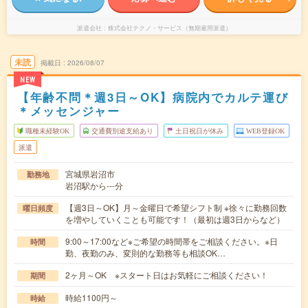
派遣会社
株式会社テクノ・サービス（無期雇用派遣）
未読
掲載日
2026/08/07
NEW
【年齢不問＊週3日～OK】病院内でカルテ運び
＊メッセンジャー
職種未経験OK
交通費別途支給あり
土日祝日が休み
WEB登録OK
派遣
宮城県岩沼市
勤務地
岩沼駅から---分
【週3日～OK】月～金曜日で希望シフト制 ※徐々に勤務回数
曜日頻度
を増やしていくことも可能です！（最初は週3日からなど）
9:00～17:00など※ご希望の時間帯をご相談ください。※日
時間
勤、夜勤のみ、変則的な勤務等も相談OK…
2ヶ月～OK ※スタート日はお気軽にご相談ください！
期間
時給1100円～
時給