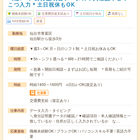
こつ入力＊土日祝休もOK
職種未経験OK
交通費別途支給あり
土日祝日が休み
残業なし
WEB登録OK
派遣
仙台市青葉区
勤務地
仙台駅から徒歩3分
▼週3～OK 月～日のシフト制 ＊土日祝お休みもOK
曜日頻度
▼5h～シフト選べる＊9時～21時間でご相談ください！
時間
＜急募＞開始日相談～まずはお試し短期 ＊長期もご紹介可
期間
能です！
時給1400～1600円 ※日払いOK(規定あり)
時給
交通費
交通費支給（規定あり）
データ入力・タイピング
仕事内容
＼身分証明書データの確認／▼確認項目・本人確認情報と一
致しているか・住所が正しく入力されているか な…
職種未経験OK / ブランクOK / パソコンスキル不要 / 英語力不
応募資格
要