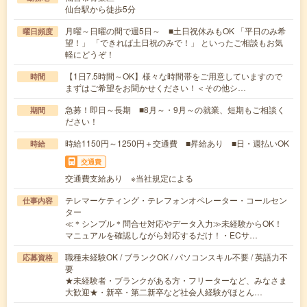
仙台駅から徒歩5分
月曜～日曜の間で週5日～ ■土日祝休みもOK 「平日のみ希
曜日頻度
望！」 「できれば土日祝のみで！」 といったご相談もお気
軽にどうぞ！
【1日7.5時間～OK】様々な時間帯をご用意していますので
時間
まずはご希望をお聞かせください！＜その他シ…
急募！即日～長期 ■8月～・9月～の就業、短期もご相談く
期間
ださい！
時給1150円～1250円＋交通費 ■昇給あり ■日・週払いOK
時給
交通費
交通費支給あり ※当社規定による
テレマーケティング・テレフォンオペレーター・コールセン
仕事内容
ター
≪＊シンプル＊問合せ対応やデータ入力≫未経験からOK！
マニュアルを確認しながら対応するだけ！・ECサ…
職種未経験OK / ブランクOK / パソコンスキル不要 / 英語力不
応募資格
要
★未経験者・ブランクがある方・フリーターなど、みなさま
大歓迎★・新卒・第二新卒など社会人経験がほとん…