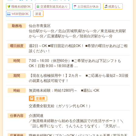
職種未経験OK
交通費別途支給あり
土日祝日が休み
残業なし
WEB登録OK
派遣
仙台市青葉区
勤務地
仙台駅から---分／北山(宮城県)駅から---分／東北福祉大前駅
から---分／広瀬通駅から---分／陸前白沢駅から---分
週2日～OK ■曜日固定の相談OK！ ■希望の曜日があればご相
曜日頻度
談ください！
7:00～16:00（休憩60分）■ご希望があれば下記シフトも
時間
OK！日勤 9:00～18:00遅番 …
【現在も積極採用中！】2カ月～ ■ご応募から最短2～3日後
期間
の就業も相談可能です！
無資格未経験：時給1280円～ ■週払いOK
時給
交通費
交通費全額支給（ガソリン代もOK！）
介護関連
仕事内容
／無資格未経験から始める介護施設での生活サポート！＼
「話し相手になって、うんうんとうなずく」「天気が…
職種未経験OK / ブランクOK / パソコンスキル不要 / 英語力不
応募資格