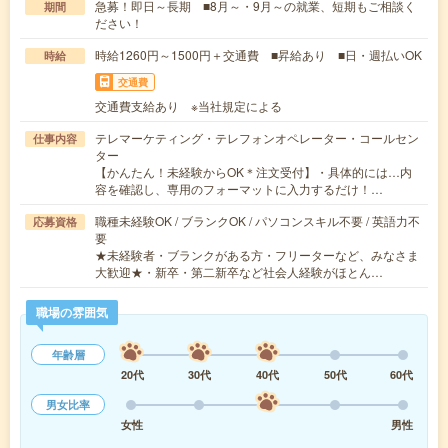
急募！即日～長期 ■8月～・9月～の就業、短期もご相談く
期間
ださい！
時給1260円～1500円＋交通費 ■昇給あり ■日・週払いOK
時給
交通費
交通費支給あり ※当社規定による
テレマーケティング・テレフォンオペレーター・コールセン
仕事内容
ター
【かんたん！未経験からOK＊注文受付】・具体的には…内
容を確認し、専用のフォーマットに入力するだけ！…
職種未経験OK / ブランクOK / パソコンスキル不要 / 英語力不
応募資格
要
★未経験者・ブランクがある方・フリーターなど、みなさま
大歓迎★・新卒・第二新卒など社会人経験がほとん…
職場の雰囲気
年齢層
20代
30代
40代
50代
60代
男女比率
女性
男性