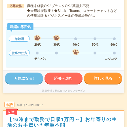
職種未経験OK / ブランクOK / 英語力不要
応募資格
◆未経験者歓迎！◆Slack、Teams、ロケットチャットなど
の使用経験＆ビジネスメールの作成経験が…
職場の雰囲気
年齢層
20代
30代
40代
50代
60代
仕事の仕方
テキパキ
コツコツ
気になる!
応募へ進む
詳しく見る
派遣会社
株式会社スタッフサービス
未読
掲載日
2026/08/07
NEW
【16時まで勤務で日収1万円～】お年寄りの生
活のお手伝い＊年齢不問