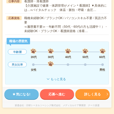
看護師・准看護師
仕事内容
【介護施設で健康・体調管理がメイン＊看護師】▼具体的に
は…○バイタルチェック 体温・脈拍・呼吸・血圧…
職種未経験OK / ブランクOK / パソコンスキル不要 / 英語力不
応募資格
要
≪履歴書不要≫・年齢不問（50代・60代の方も活躍中！）・
未経験OK・ブランクOK・看護師資格（准看…
職場の雰囲気
年齢層
20代
30代
40代
50代
60代
男女比率
女性
男性
もっと見る
気になる!
応募へ進む
詳しく見る
派遣会社
日研トータルソーシング株式会社 メディカルケア事業部 ナース派遣