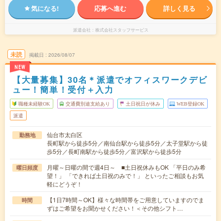
気になる!
応募へ進む
詳しく見る
派遣会社
株式会社スタッフサービス
未読
掲載日
2026/08/07
NEW
【大量募集】30名＊派遣でオフィスワークデビ
ュー！簡単！受付＋入力
職種未経験OK
交通費別途支給あり
土日祝日が休み
WEB登録OK
派遣
仙台市太白区
勤務地
長町駅から徒歩5分／南仙台駅から徒歩5分／太子堂駅から徒
歩5分／長町南駅から徒歩5分／富沢駅から徒歩5分
月曜～日曜の間で週4日～ ■土日祝休みもOK 「平日のみ希
曜日頻度
望！」 「できれば土日祝のみで！」 といったご相談もお気
軽にどうぞ！
【1日7時間～OK】様々な時間帯をご用意していますのでま
時間
ずはご希望をお聞かせください！＜その他シフト…