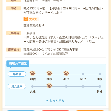
期間
時給1330円＋交 【月収例】262,675円～ ■給与の前払い
時給
が可能な速払いサービスあり
交通費
交通費支給あり
一般事務
仕事内容
＊問い合わせ対応（求人・面談の日程調整など）＊スケジュ
ール調整＊登録促進架電＊対応履歴入力など ＊引…
職種未経験OK / ブランクOK / 英語力不要
応募資格
未経験OK！ #初めての派遣歓迎
職場の雰囲気
年齢層
20代
30代
40代
50代
60代
男女比率
女性
男性
もっと見る