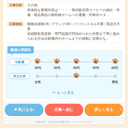
その他
仕事内容
具体的な業務内容は・・・・車内販売用コーヒーの抽出・準
備・積込商品の新幹線ホームへの運搬・列車内スタ…
職種未経験OK / ブランクOK / パソコンスキル不要 / 英語力不
応募資格
要
未経験歓迎資格・専門知識不問決められた作業を丁寧に進め
られる方仙台駅構内やホームまでの移動に支障がな…
職場の雰囲気
年齢層
20代
30代
40代
50代
60代
男女比率
女性
男性
もっと見る
気になる!
応募へ進む
詳しく見る
派遣会社
株式会社JR東日本パーソネルサービス