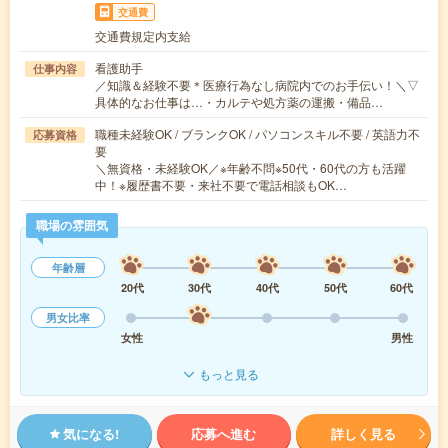
交通費
交通費規定内支給
看護助手
仕事内容
／知識＆経験不要＊医療行為なし病院内でのお手伝い！＼▽
具体的なお仕事は…・カルテや処方薬の運搬・備品…
職種未経験OK / ブランクOK / パソコンスキル不要 / 英語力不
応募資格
要
＼無資格・未経験OK／※年齢不問※50代・60代の方も活躍
中！※履歴書不要・来社不要で電話相談もOK…
職場の雰囲気
年齢層
20代
30代
40代
50代
60代
男女比率
女性
男性
もっと見る
気になる!
応募へ進む
詳しく見る