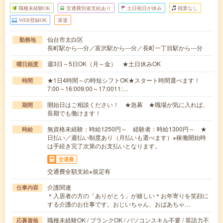
職種未経験OK
交通費別途支給あり
土日祝日が休み
残業なし
WEB登録OK
派遣
仙台市太白区
勤務地
長町駅から---分／富沢駅から---分／長町一丁目駅から---分
週3日～5日OK（月～金） ★土日休みOK
曜日頻度
★1日4時間～の時短シフトOK★スタート時間選べます！
時間
7:00～16:009:00～17:0011:…
開始日はご相談ください！ ★急募 ★職場が気に入れば、
期間
長期でも働けます！
無資格未経験：時給1250円～ 経験者：時給1300円～ ★
時給
日払い／週払い制度あり（月払いも選べます）※稼働開始時
は手続き完了次第のお支払いとなります。
交通費
交通費全額支給※規定有
介護関連
仕事内容
＊入居者の方の「ありがとう」が嬉しい＊お年寄りを笑顔に
する介護のお仕事です。おじいちゃん、おばあちゃ…
職種未経験OK / ブランクOK / パソコンスキル不要 / 英語力不
応募資格