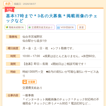
未読
掲載日
2026/08/07
NEW
基本17時まで＊3名の大募集＊掲載画像のチェ
ックなど
職種未経験OK
交通費別途支給あり
WEB登録OK
派遣
仙台市宮城野区
勤務地
仙台駅から徒歩1分
月～金・土・日・祝 ※シフト勤務です。
曜日頻度
10:00～17:00 ※残業はほとんどありません。※休憩60分。
時間
【急募】即日～長期 ※開始日はご相談可能です！
期間
時給1300円＋交 ■給与の前払いが可能な速払いサービスあ
時給
り
交通費
交通費支給あり
一般事務
仕事内容
＊インターネット掲載画像のチェック＊チェック対応時の不
備照会＊チェックに伴うメール対応＊電話応対など…