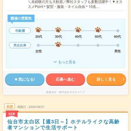
＼未経験の方も大歓迎／弊社スタッフも多数活躍中！▼オス
スメPoint＊髪型・服装・ネイル自由＊10名…
職場の雰囲気
年齢層
20代
30代
40代
50代
60代
男女比率
女性
男性
もっと見る
気になる!
応募へ進む
詳しく見る
派遣会社
株式会社ネオキャリア
未読
掲載日
2026/08/07
NEW
仙台市太白区【週3日～】ホテルライクな高齢
者マンションで生活サポート