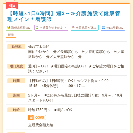
NEW
【時短×1日6時間】週3～≫介護施設で健康管
理メイン＊看護師
職種未経験OK
交通費別途支給あり
土日祝日が休み
WEB登録OK
派遣
仙台市太白区
勤務地
南仙台駅から---分／長町駅から---分／長町南駅から---分／富
沢駅から---分／太子堂駅から---分
週3日～OK！ ★曜日固定の相談OK！ ★ご希望の曜日をご相
曜日頻度
談ください！
【日勤のみ】1日6時間～OK！≪シフト例≫・9:00～
時間
15:45 （45分休憩）・11:00～17:…
2ヶ月～ ■ご応募から最短3日後に開始可能 9月～、10月
期間
スタートもOK！
時給1750円～ ■週払いOK
時給
交通費
交通費全額支給