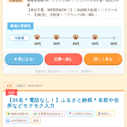
応募資格
要
【来社不要、WEB登録OK！】〇未経験大歓迎！〇フリータ
ー、主婦(夫) 大歓迎！〇ブランクOK〇週5…
職場の雰囲気
年齢層
20代
30代
40代
50代
60代
気になる!
応募へ進む
詳しく見る
派遣会社
株式会社テクノ・サービス 採用担当
未読
掲載日
2026/08/07
NEW
【25名＊電話なし！】ふるさと納税＊名前や住
所などモクモク入力
職種未経験OK
交通費別途支給あり
土日祝日が休み
残業なし
WEB登録OK
派遣