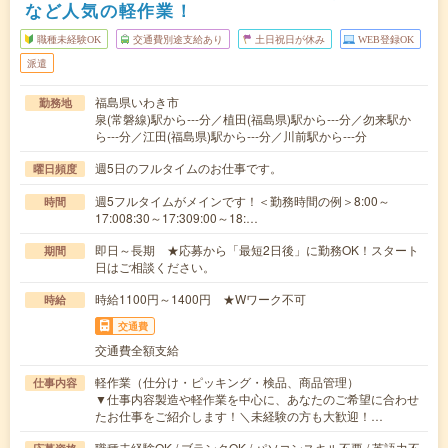
など人気の軽作業！
職種未経験OK
交通費別途支給あり
土日祝日が休み
WEB登録OK
派遣
福島県いわき市
勤務地
泉(常磐線)駅から---分／植田(福島県)駅から---分／勿来駅か
ら---分／江田(福島県)駅から---分／川前駅から---分
週5日のフルタイムのお仕事です。
曜日頻度
週5フルタイムがメインです！＜勤務時間の例＞8:00～
時間
17:008:30～17:309:00～18:…
即日～長期 ★応募から「最短2日後」に勤務OK！スタート
期間
日はご相談ください。
時給1100円～1400円 ★Wワーク不可
時給
交通費
交通費全額支給
軽作業（仕分け・ピッキング・検品、商品管理）
仕事内容
▼仕事内容製造や軽作業を中心に、あなたのご希望に合わせ
たお仕事をご紹介します！＼未経験の方も大歓迎！…
職種未経験OK / ブランクOK / パソコンスキル不要 / 英語力不