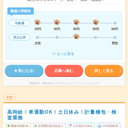
職場の雰囲気
年齢層
20代
30代
40代
50代
60代
男女比率
女性
男性
もっと見る
気になる!
応募へ進む
詳しく見る
派遣会社
株式会社エスプールヒューマンソリューションズ
未読
高時給！車通勤OK！土日休み！計量梱包・検
査業務
職種未経験OK
交通費別途支給あり
土日祝日が休み
WEB登録OK