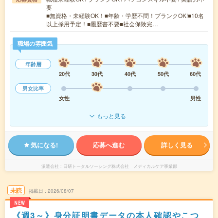
要
■無資格・未経験OK！■年齢・学歴不問！ブランクOK!■10名
以上採用予定！■履歴書不要■社会保険完…
職場の雰囲気
年齢層
20代
30代
40代
50代
60代
男女比率
女性
男性
もっと見る
気になる!
応募へ進む
詳しく見る
派遣会社
日研トータルソーシング株式会社 メディカルケア事業部
未読
掲載日
2026/08/07
NEW
《週3～》身分証明書データの本人確認やこつ