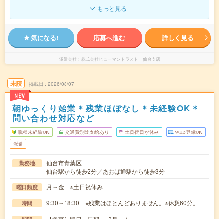
もっと見る
気になる!
応募へ進む
詳しく見る
派遣会社
株式会社ヒューマントラスト 仙台支店
未読
掲載日
2026/08/07
NEW
朝ゆっくり始業＊残業ほぼなし＊未経験OK＊
問い合わせ対応など
職種未経験OK
交通費別途支給あり
土日祝日が休み
WEB登録OK
派遣
仙台市青葉区
勤務地
仙台駅から徒歩2分／あおば通駅から徒歩3分
月～金 ※土日祝休み
曜日頻度
9:30～18:30 ※残業はほとんどありません。※休憩60分。
時間
【急募】即日～長期 ※8月～！