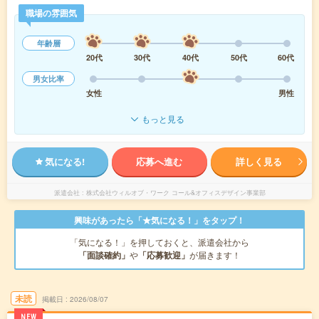
職場の雰囲気
年齢層
20代
30代
40代
50代
60代
男女比率
女性
男性
もっと見る
気になる!
応募へ進む
詳しく見る
派遣会社
株式会社ウィルオブ・ワーク コール&オフィスデザイン事業部
興味があったら「★気になる！」をタップ！
「気になる！」を押しておくと、派遣会社から
「面談確約」
や
「応募歓迎」
が届きます！
未読
掲載日
2026/08/07
NEW