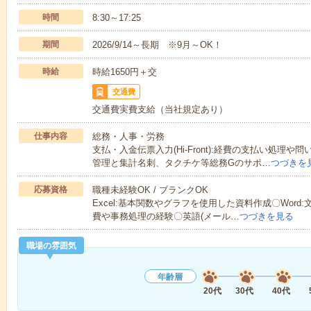
時間
8:30～17:25
期間
2026/9/14～長期 ※9月～OK！
時給
時給1650円＋交
交通費
交通費実費支給（当社規定あり）
仕事内容
総務・人事・労務
支払・入金伝票入力(Hi-Front):経費の支払い処理
管理と集計名刺、タクチケ等総務Gのサポ…
つづきを
応募資格
職種未経験OK / ブランクOK
Excel:基本関数やグラフを使用した資料作成〇Word:文
費や事務処理の経験〇英語(メール…
つづきを見る
職場の雰囲気
年齢層
20代
30代
40代