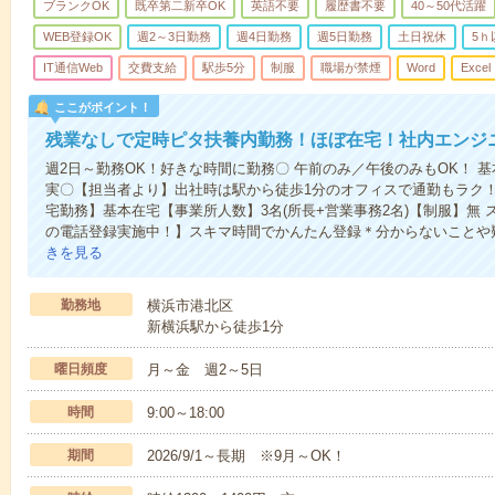
ブランクOK
既卒第二新卒OK
英語不要
履歴書不要
40～50代活躍
WEB登録OK
週2～3日勤務
週4日勤務
週5日勤務
土日祝休
5ｈ
IT通信Web
交費支給
駅歩5分
制服
職場が禁煙
Word
Excel
ここがポイント！
残業なしで定時ピタ扶養内勤務！ほぼ在宅！社内エンジ
週2日～勤務OK！好きな時間に勤務〇 午前のみ／午後のみもOK！ 
実〇【担当者より】出社時は駅から徒歩1分のオフィスで通勤もラク
宅勤務】基本在宅【事業所人数】3名(所長+営業事務2名)【制服】無
の電話登録実施中！】スキマ時間でかんたん登録＊分からないことや
きを見る
勤務地
横浜市港北区
新横浜駅から徒歩1分
曜日頻度
月～金 週2～5日
時間
9:00～18:00
期間
2026/9/1～長期 ※9月～OK！