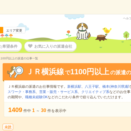
ヘル
エリア変更
た希望条件
お気に入りの派遣会社
1100円以上の派遣の仕事一覧
ＪＲ横浜線
1100円以上
で
の派遣
ＪＲ横浜線の派遣のお仕事情報です。
新横浜駅
、
八王子駅
、
橋本(神奈川県)駅
スワーク・事務系
、
営業・販売・サービス系
、
クリエイティブ系
などのお仕事
の期間や、
職種未経験OK
などのこだわり条件で絞り込んでいただけます。
1409
1
30
件中
～
件を表示中
未読