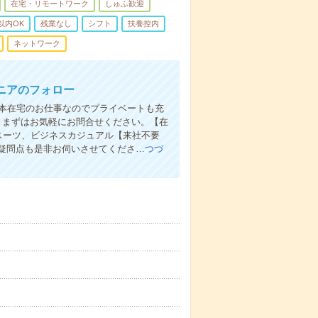
在宅・リモートワーク
しゅふ歓迎
以内OK
残業なし
シフト
扶養控内
ネットワーク
ニアのフォロー
基本在宅のお仕事なのでプライベートも充
！まずはお気軽にお問合せください。【在
 スーツ、ビジネスカジュアル【来社不要
疑問点も是非お伺いさせてくださ…
つづ