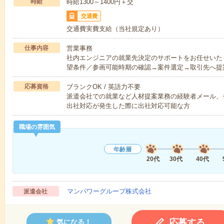
時給
時給1300～1400円＋交
交通費
交通費実費支給（当社規定あり）
仕事内容
営業事務
社内エンジニアの就業先決定のサポートをお任せいた
望条件／参画可能時期の確認→案件選定→取引先へ提
応募資格
ブランクOK / 英語力不要
派遣会社での就業など人材提案業務の経験者メール、
出社対応が発生した際に出社対応可能な方
職場の雰囲気
年齢層
20代
30代
40代
マンパワーグループ株式会社
派遣会社
応募する
気になる！