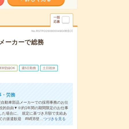
一括
応募
No.RSTFO260800049D/神奈川
品メーカーで総務
EB登録OK
週5日勤務
土日祝休
事・労務
外資自動車部品メーカーでの採用事務のお仕
較的自由▼※約1年間の期間限定のお仕事
した場合に、 規定に基づき月額で支給あ
ての派遣歓迎 #WEB登…
つづきを見る