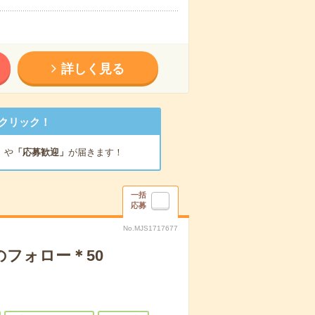
詳しく見る
クリック！
」
や
「応募歓迎」
が届きます！
一括
応募
No.MJS1717677
フォロー＊50