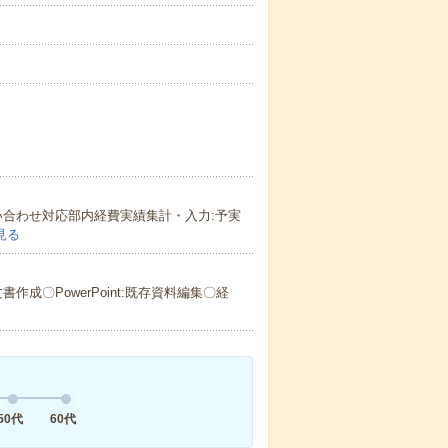
や問い合わせ対応部内経費実績集計・入力:予実
見る
書作成〇PowerPoint:既存資料編集〇経
50代
60代