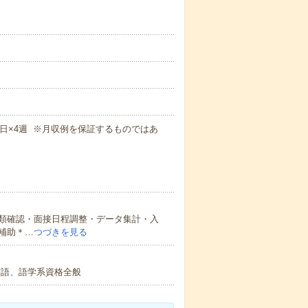
！
×週5日×4週 ※月収例を保証するものではあ
類確認・面接日程調整・データ集計・入
補助＊…
つづきを見る
語、語学系資格全般