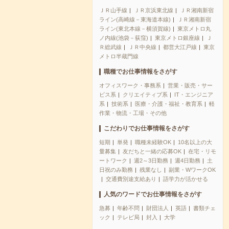
ＪＲ山手線
ＪＲ京浜東北線
ＪＲ湘南新宿
ライン(高崎線－東海道本線)
ＪＲ湘南新宿
ライン(東北本線－横須賀線)
東京メトロ丸
ノ内線(池袋－荻窪)
東京メトロ銀座線
Ｊ
Ｒ総武線
ＪＲ中央線
都営大江戸線
東京
メトロ半蔵門線
職種でお仕事情報をさがす
オフィスワーク・事務系
営業・販売・サー
ビス系
クリエイティブ系
IT・エンジニア
系
技術系
医療・介護・福祉・教育系
軽
作業・物流・工場・その他
こだわりでお仕事情報をさがす
短期
単発
職種未経験OK
10名以上の大
量募集
友だちと一緒の応募OK
在宅・リモ
ートワーク
週2～3日勤務
週4日勤務
土
日祝のみ勤務
残業なし
副業・WワークOK
交通費別途支給あり
語学力が活かせる
人気のワードでお仕事情報をさがす
急募
年齢不問
財団法人
英語
書類チェ
ック
テレビ局
封入
大学