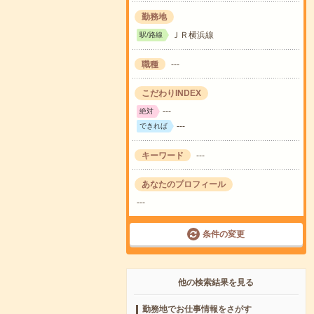
勤務地
ＪＲ横浜線
駅/路線
職種
---
こだわりINDEX
---
絶対
---
できれば
キーワード
---
あなたのプロフィール
---
条件の変更
他の検索結果を見る
勤務地でお仕事情報をさがす