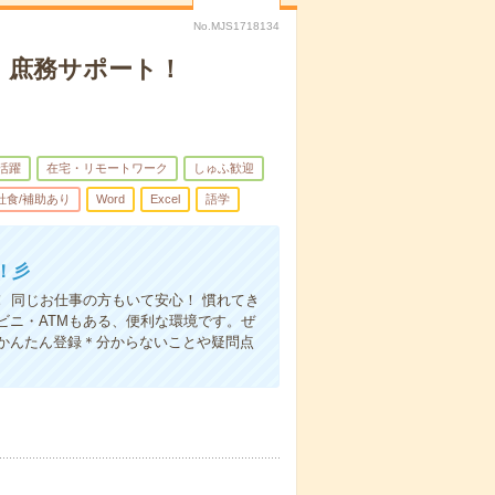
No.MJS1718134
・庶務サポート！
代活躍
在宅・リモートワーク
しゅふ歓迎
社食/補助あり
Word
Excel
語学
！彡
 同じお仕事の方もいて安心！ 慣れてき
ビニ・ATMもある、便利な環境です。ぜ
かんたん登録＊分からないことや疑問点