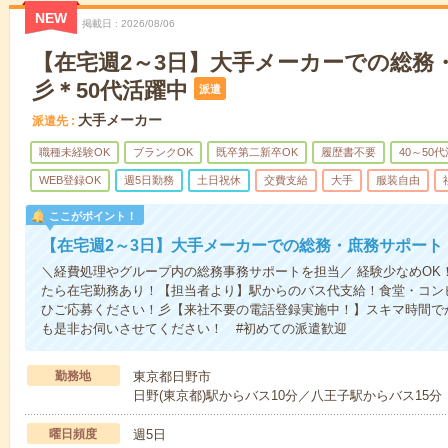
NEW
掲載日
2026/08/06
【在宅週2～3日】大手メーカーでの総務
彡＊50代活躍中
派遣
大手メーカー
派遣先
職種未経験OK
ブランクOK
既卒第二新卒OK
履歴書不要
40～50
WEB登録OK
週5日勤務
土日祝休
交費支給
大手
服装自由
ここがポイント！
【在宅週2～3日】大手メーカーでの総務・庶務サポート
＼経費処理やグループ内の総務事務サポートを担当／ 経験少なめOK！
たら在宅勤務あり！【担当者より】駅からのバス代支給！食堂・コン
ひご応募ください！彡【来社不要の電話登録実施中！】スキマ時間で
も是非お伺いさせてください！ #初めての派遣歓迎
勤務地
東京都日野市
日野(東京都)駅からバス10分／八王子駅からバス15分
曜日頻度
週5日