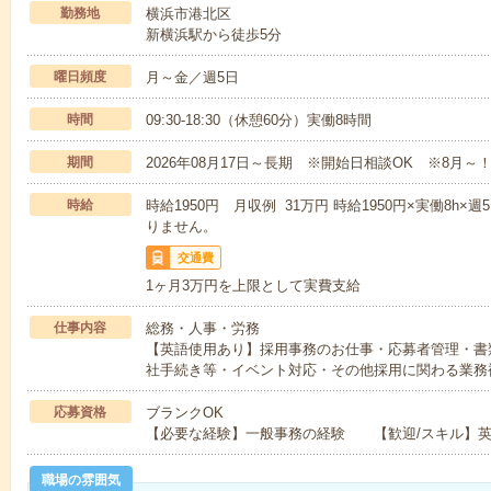
勤務地
横浜市港北区
新横浜駅から徒歩5分
曜日頻度
月～金／週5日
時間
09:30-18:30（休憩60分）実働8時間
期間
2026年08月17日～長期 ※開始日相談OK ※8月～
時給
時給1950円 月収例 31万円 時給1950円×実働8h
りません。
交通費
1ヶ月3万円を上限として実費支給
仕事内容
総務・人事・労務
【英語使用あり】採用事務のお仕事・応募者管理・書
社手続き等・イベント対応・その他採用に関わる業務
応募資格
ブランクOK
【必要な経験】一般事務の経験 【歓迎/スキル】英
職場の雰囲気