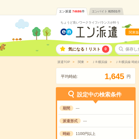
エン派遣
74686
件
エンバイト
82531
件
ちょうど良いワークライフバランスが叶う
関東版
気になる！リスト
0
保存し
派遣TOP
関東
ＪＲ横浜線
ＪＲ横浜線 時給
,
1
6
4
5
平均時給:
円
設定中の検索条件
期間
---
派遣形式
---
時給
1100円以上