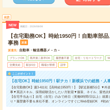
未読
NEW
掲載日
2026/08/06
【在宅勤務OK】時給1950円！自動車部
事務
派遣
自動車・輸送機器メ－カ－
派遣先
ブランクOK
既卒第二新卒OK
履歴書不要
在宅・リモートワーク
W
交費支給
駅歩5分
職場が禁煙
語学
ここがポイント！
【在宅OK】時給1950円！駅チカ！新横浜での総務・人
【在宅勤務OK】週3-4出社【高時給1950円！】【駅近新横5分】▼
事▼英語スキル、採用経験活かしたい方歓迎▼服装、ネイル、髪色比
【在宅手当あり】自宅（在宅）のみで終日（実働6時間/日以上）就業
り＊履歴書不要＆来社不要、オンラインですぐにWeb登録OK #初め