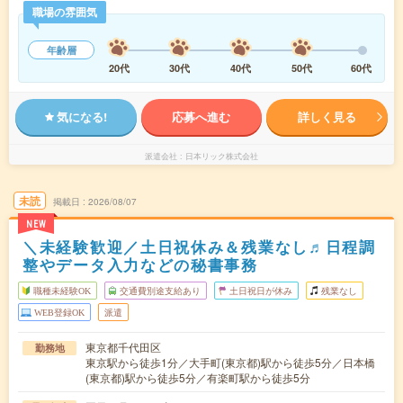
職場の雰囲気
年齢層
20代
30代
40代
50代
60代
気になる!
応募へ進む
詳しく見る
派遣会社
日本リック株式会社
未読
掲載日
2026/08/07
NEW
＼未経験歓迎／土日祝休み＆残業なし♬日程調
整やデータ入力などの秘書事務
職種未経験OK
交通費別途支給あり
土日祝日が休み
残業なし
WEB登録OK
派遣
東京都千代田区
勤務地
東京駅から徒歩1分／大手町(東京都)駅から徒歩5分／日本橋
(東京都)駅から徒歩5分／有楽町駅から徒歩5分