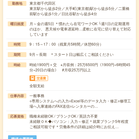
東京都千代田区
勤務地
東京駅から徒歩2分／大手町(東京都)駅から徒歩5分／二重橋
前駅から徒歩1分／日比谷駅から徒歩4分
月～金の週5日 ＊慣れたら在宅ワークOK └週1日の定期運用
曜日頻度
のほか、 悪天候や電車遅延時…柔軟に在宅に切り替えて対応
しています
9：15～17：00（残業月5時間／休憩60分）
時間
9月～長期 ＊スタート日は幅広くご相談ください
期間
時給1900円＋交 ※月収例：25万6500円《1900円×6時間45
時給
分×20日の場合》 #月収25万円以上
交通費
全額支給
一般事務
仕事内容
○専用システムへの入力○Excel等のデータ入力・修正○修理工
場へ入庫連絡のFAX送信○レンタカーの…
職種未経験OK / ブランクOK / 英語力不要
応募資格
未経験ＯＫ◆パソコン：入力～修正＊就業ブランク5年程度
ご相談可能です＊労働条件の詳細は紹介時にお伝え…