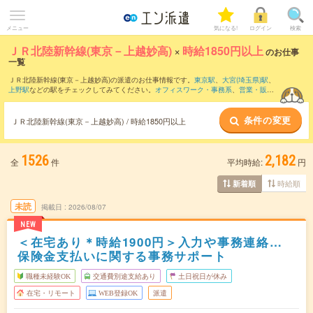
メニュー
気になる!
ログイン
検索
ＪＲ北陸新幹線(東京－上越妙高)
×
時給1850円以上
のお仕事
一覧
ＪＲ北陸新幹線(東京－上越妙高)の派遣のお仕事情報です。
東京駅
、
大宮(埼玉県)駅
、
上野駅
などの駅をチェックしてみてください。
オフィスワーク・事務系
、
営業・販
売・サービス系
、
クリエイティブ系
などのお仕事を取り揃えています。さらに、
短期
・
単発
などの期間や、
職種未経験OK
などのこだわり条件で絞り込んでいただけます。
条件の変更
ＪＲ北陸新幹線(東京－上越妙高) / 時給1850円以上
1526
2,182
全
件
平均時給:
円
時給順
新着順
未読
掲載日
2026/08/07
NEW
＜在宅あり＊時給1900円＞入力や事務連絡…
保険金支払いに関する事務サポート
職種未経験OK
交通費別途支給あり
土日祝日が休み
在宅・リモート
WEB登録OK
派遣