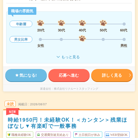
職場の雰囲気
年齢層
20代
30代
40代
50代
60代
男女比率
女性
男性
もっと見る
気になる!
応募へ進む
詳しく見る
派遣会社
株式会社リクルートスタッフィング
未読
掲載日
2026/08/07
NEW
時給1950円！未経験OK！＜カンタン＞残業ほ
ぼなし▼有楽町で一般事務
職種未経験OK
交通費別途支給あり
土日祝日が休み
WEB登録OK