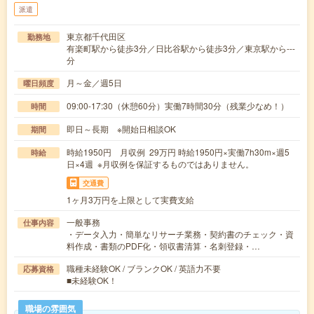
派遣
東京都千代田区
勤務地
有楽町駅から徒歩3分／日比谷駅から徒歩3分／東京駅から---
分
月～金／週5日
曜日頻度
09:00-17:30（休憩60分）実働7時間30分（残業少なめ！）
時間
即日～長期 ※開始日相談OK
期間
時給1950円 月収例 29万円 時給1950円×実働7h30m×週5
時給
日×4週 ※月収例を保証するものではありません。
交通費
1ヶ月3万円を上限として実費支給
一般事務
仕事内容
・データ入力・簡単なリサーチ業務・契約書のチェック・資
料作成・書類のPDF化・領収書清算・名刺登録・…
職種未経験OK / ブランクOK / 英語力不要
応募資格
■未経験OK！
職場の雰囲気