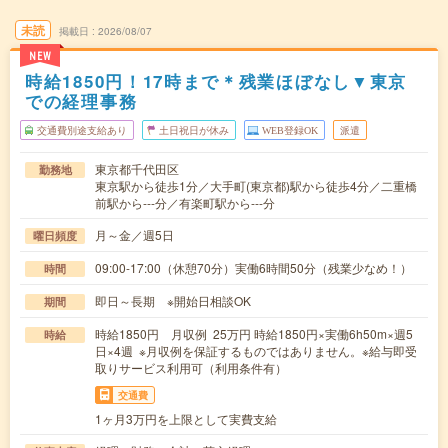
未読
掲載日
2026/08/07
NEW
時給1850円！17時まで＊残業ほぼなし▼東京
での経理事務
交通費別途支給あり
土日祝日が休み
WEB登録OK
派遣
東京都千代田区
勤務地
東京駅から徒歩1分／大手町(東京都)駅から徒歩4分／二重橋
前駅から---分／有楽町駅から---分
月～金／週5日
曜日頻度
09:00-17:00（休憩70分）実働6時間50分（残業少なめ！）
時間
即日～長期 ※開始日相談OK
期間
時給1850円 月収例 25万円 時給1850円×実働6h50m×週5
時給
日×4週 ※月収例を保証するものではありません。※給与即受
取りサービス利用可（利用条件有）
交通費
1ヶ月3万円を上限として実費支給