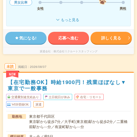
男女比率
女性
男性
もっと見る
気になる!
応募へ進む
詳しく見る
派遣会社
株式会社リクルートスタッフィング
未読
掲載日
2026/08/07
NEW
【在宅勤務OK】時給1900円！残業ほぼなし▼
東京で一般事務
交通費別途支給あり
土日祝日が休み
在宅・リモート
WEB登録OK
派遣
東京都千代田区
勤務地
東京駅から徒歩7分／大手町(東京都)駅から徒歩2分／二重橋
前駅から---分／有楽町駅から---分
月～金／週5日
曜日頻度