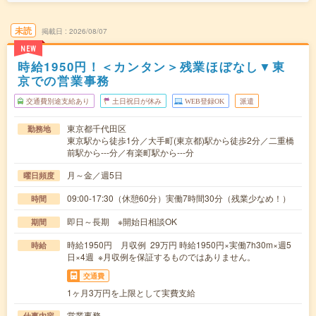
未読
掲載日
2026/08/07
NEW
時給1950円！＜カンタン＞残業ほぼなし▼東
京での営業事務
交通費別途支給あり
土日祝日が休み
WEB登録OK
派遣
東京都千代田区
勤務地
東京駅から徒歩1分／大手町(東京都)駅から徒歩2分／二重橋
前駅から---分／有楽町駅から---分
月～金／週5日
曜日頻度
09:00-17:30（休憩60分）実働7時間30分（残業少なめ！）
時間
即日～長期 ※開始日相談OK
期間
時給1950円 月収例 29万円 時給1950円×実働7h30m×週5
時給
日×4週 ※月収例を保証するものではありません。
交通費
1ヶ月3万円を上限として実費支給
営業事務
仕事内容