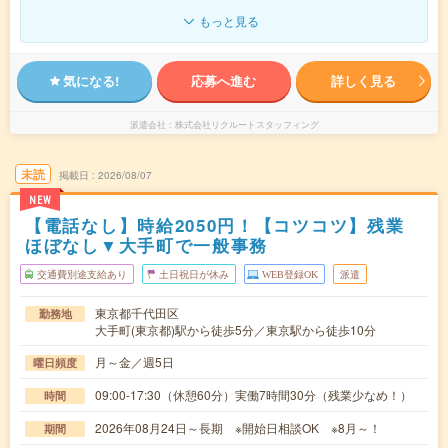
もっと見る
気になる!
応募へ進む
詳しく見る
派遣会社
株式会社リクルートスタッフィング
未読
掲載日
2026/08/07
NEW
【電話なし】時給2050円！【コツコツ】残業
ほぼなし▼大手町で一般事務
交通費別途支給あり
土日祝日が休み
WEB登録OK
派遣
東京都千代田区
勤務地
大手町(東京都)駅から徒歩5分／東京駅から徒歩10分
月～金／週5日
曜日頻度
09:00-17:30（休憩60分）実働7時間30分（残業少なめ！）
時間
2026年08月24日～長期 ※開始日相談OK ※8月～！
期間