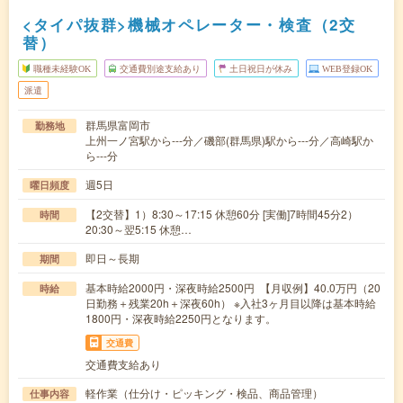
<タイパ抜群>機械オペレーター・検査（2交
替）
職種未経験OK
交通費別途支給あり
土日祝日が休み
WEB登録OK
派遣
群馬県富岡市
勤務地
上州一ノ宮駅から---分／磯部(群馬県)駅から---分／高崎駅か
ら---分
週5日
曜日頻度
【2交替】1）8:30～17:15 休憩60分 [実働]7時間45分2）
時間
20:30～翌5:15 休憩…
即日～長期
期間
基本時給2000円・深夜時給2500円 【月収例】40.0万円（20
時給
日勤務＋残業20h＋深夜60h） ※入社3ヶ月目以降は基本時給
1800円・深夜時給2250円となります。
交通費
交通費支給あり
軽作業（仕分け・ピッキング・検品、商品管理）
仕事内容