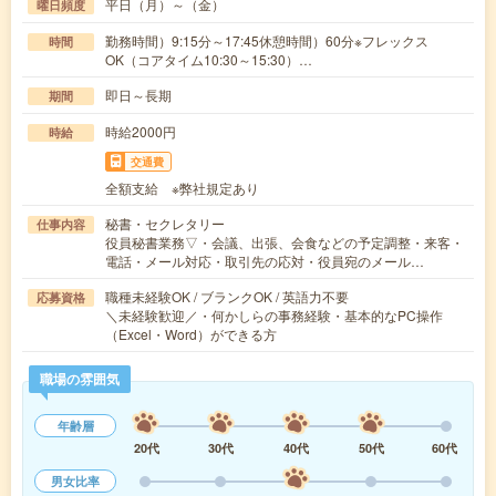
平日（月）～（金）
曜日頻度
勤務時間）9:15分～17:45休憩時間）60分※フレックス
時間
OK（コアタイム10:30～15:30）…
即日～長期
期間
時給2000円
時給
交通費
全額支給 ※弊社規定あり
秘書・セクレタリー
仕事内容
役員秘書業務▽・会議、出張、会食などの予定調整・来客・
電話・メール対応・取引先の応対・役員宛のメール…
職種未経験OK / ブランクOK / 英語力不要
応募資格
＼未経験歓迎／・何かしらの事務経験・基本的なPC操作
（Excel・Word）ができる方
職場の雰囲気
年齢層
20代
30代
40代
50代
60代
男女比率