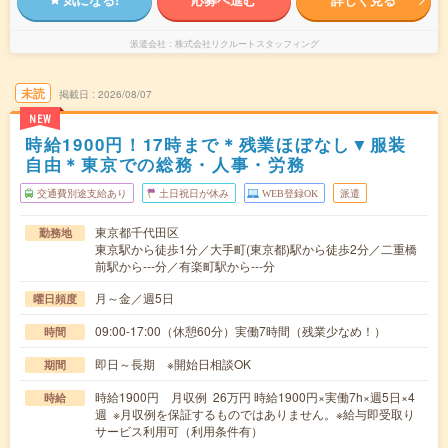
派遣会社
株式会社リクルートスタッフィング
未読
掲載日
2026/08/07
NEW
時給1900円！17時まで＊残業ほぼなし▼服装
自由＊東京での総務・人事・労務
交通費別途支給あり
土日祝日が休み
WEB登録OK
派遣
東京都千代田区
勤務地
東京駅から徒歩1分／大手町(東京都)駅から徒歩2分／二重橋
前駅から---分／有楽町駅から---分
月～金／週5日
曜日頻度
09:00-17:00（休憩60分）実働7時間（残業少なめ！）
時間
即日～長期 ※開始日相談OK
期間
時給1900円 月収例 26万円 時給1900円×実働7h×週5日×4
時給
週 ※月収例を保証するものではありません。※給与即受取り
サービス利用可（利用条件有）