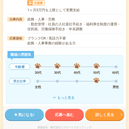
交通費
1ヶ月3万円を上限として実費支給
総務・人事・労務
仕事内容
・勤怠管理・社員の入社退社手続き・福利厚生制度の運用・
住民税、労働保険手続き・年末調整
ブランクOK / 英語力不要
応募資格
総務・人事事務の経験がある方
職場の雰囲気
年齢層
20代
30代
40代
50代
60代
男女比率
女性
男性
もっと見る
気になる!
応募へ進む
詳しく見る
派遣会社
株式会社リクルートスタッフィング