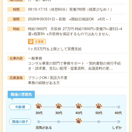
09:15-17:15（休憩60分）実働7時間（残業少なめ！）
時間
2026年09月01日～長期 ※開始日相談OK ※9月～！
期間
時給1900円 月収例 27万円 時給1900円×実働7h×週5日×4
時給
週+残業5h ※月収例を保証するものではありません。
交通費
1ヶ月3万円を上限として実費支給
一般事務
仕事内容
コンサル事業の部門で事務サポート ・契約書類の発行手続
き・請求書、支払い処理・提案資料、会議資料の更…
ブランクOK / 英語力不要
応募資格
事務の経験がある方
職場の雰囲気
年齢層
20代
30代
40代
50代
60代
職場の様子
活気がある
しずか