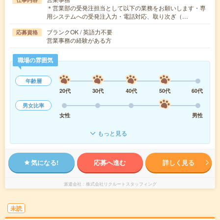
＊営業部の受発注担当として以下の業務をお願いします・専
用システムへの受発注入力・電話対応、取り次ぎ（…
ブランクOK / 英語力不要
応募資格
営業事務の経験がある方
職場の雰囲気
年齢層
20代
30代
40代
50代
60代
男女比率
女性
男性
もっと見る
気になる!
応募へ進む
詳しく見る
派遣会社
株式会社リクルートスタッフィング
未読