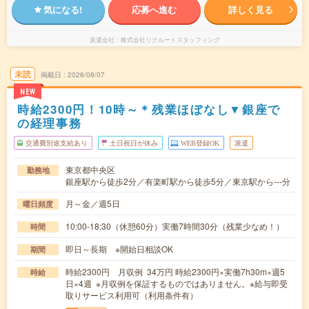
気になる!
応募へ進む
詳しく見る
派遣会社
株式会社リクルートスタッフィング
未読
掲載日
2026/08/07
NEW
時給2300円！10時～＊残業ほぼなし▼銀座で
の経理事務
交通費別途支給あり
土日祝日が休み
WEB登録OK
派遣
東京都中央区
勤務地
銀座駅から徒歩2分／有楽町駅から徒歩5分／東京駅から---分
月～金／週5日
曜日頻度
10:00-18:30（休憩60分）実働7時間30分（残業少なめ！）
時間
即日～長期 ※開始日相談OK
期間
時給2300円 月収例 34万円 時給2300円×実働7h30m×週5
時給
日×4週 ※月収例を保証するものではありません。※給与即受
取りサービス利用可（利用条件有）