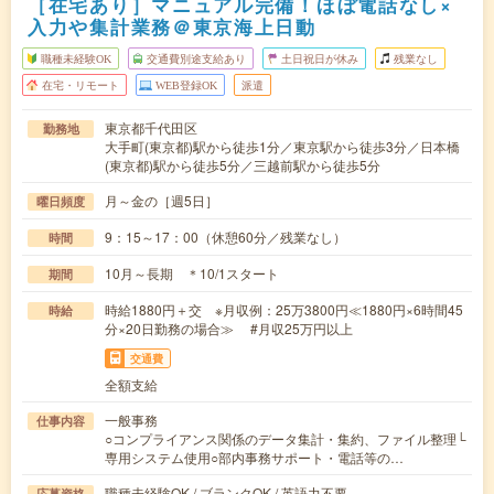
［在宅あり］マニュアル完備！ほぼ電話なし×
入力や集計業務＠東京海上日動
職種未経験OK
交通費別途支給あり
土日祝日が休み
残業なし
在宅・リモート
WEB登録OK
派遣
東京都千代田区
勤務地
大手町(東京都)駅から徒歩1分／東京駅から徒歩3分／日本橋
(東京都)駅から徒歩5分／三越前駅から徒歩5分
月～金の［週5日］
曜日頻度
9：15～17：00（休憩60分／残業なし）
時間
10月～長期 ＊10/1スタート
期間
時給1880円＋交 ※月収例：25万3800円≪1880円×6時間45
時給
分×20日勤務の場合≫ #月収25万円以上
交通費
全額支給
一般事務
仕事内容
○コンプライアンス関係のデータ集計・集約、ファイル整理└
専用システム使用○部内事務サポート・電話等の…
職種未経験OK / ブランクOK / 英語力不要
応募資格