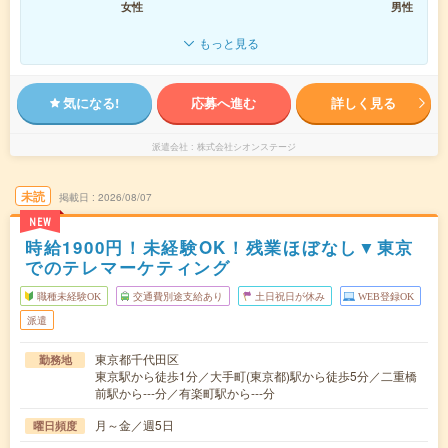
女性
男性
もっと見る
気になる!
応募へ進む
詳しく見る
派遣会社
株式会社シオンステージ
未読
掲載日
2026/08/07
NEW
時給1900円！未経験OK！残業ほぼなし▼東京
でのテレマーケティング
職種未経験OK
交通費別途支給あり
土日祝日が休み
WEB登録OK
派遣
東京都千代田区
勤務地
東京駅から徒歩1分／大手町(東京都)駅から徒歩5分／二重橋
前駅から---分／有楽町駅から---分
月～金／週5日
曜日頻度