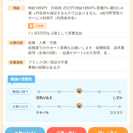
時給1850円 月収例 25万円 時給1850円×実働7h×週5日×4
時給
週 ※月収例を保証するものではありません。※給与即受取り
サービス利用可（利用条件有）
交通費
1ヶ月3万円を上限として実費支給
総務・人事・労務
仕事内容
総務課でのサポート業務をお願いします・経費精算、請求書
処理（全体の5割）・会議サポートL出欠管理、名…
ブランクOK / 英語力不要
応募資格
事務の経験がある方
職場の雰囲気
職場の様子
活気がある
しずか
仕事の仕方
テキパキ
コツコツ
気になる!
応募へ進む
詳しく見る