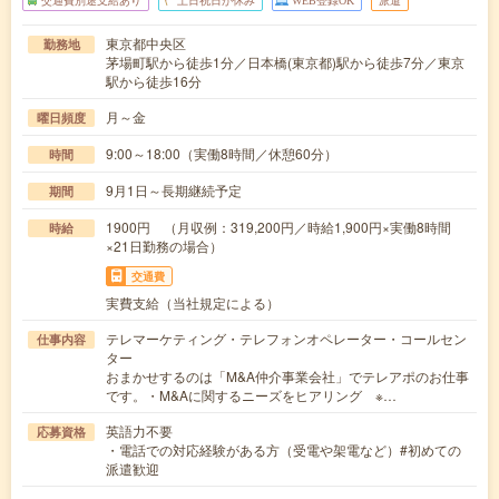
交通費別途支給あり
土日祝日が休み
WEB登録OK
派遣
東京都中央区
勤務地
茅場町駅から徒歩1分／日本橋(東京都)駅から徒歩7分／東京
駅から徒歩16分
月～金
曜日頻度
9:00～18:00（実働8時間／休憩60分）
時間
9月1日～長期継続予定
期間
1900円 （月収例：319,200円／時給1,900円×実働8時間
時給
×21日勤務の場合）
交通費
実費支給（当社規定による）
テレマーケティング・テレフォンオペレーター・コールセン
仕事内容
ター
おまかせするのは「M&A仲介事業会社」でテレアポのお仕事
です。・M&Aに関するニーズをヒアリング ※…
英語力不要
応募資格
・電話での対応経験がある方（受電や架電など）#初めての
派遣歓迎