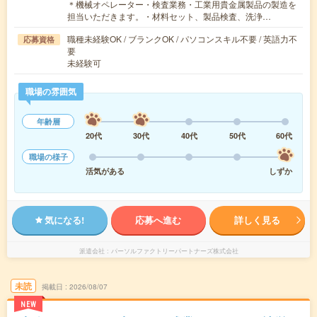
＊機械オペレーター・検査業務・工業用貴金属製品の製造を
担当いただきます。・材料セット、製品検査、洗浄…
職種未経験OK / ブランクOK / パソコンスキル不要 / 英語力不
応募資格
要
未経験可
職場の雰囲気
年齢層
20代
30代
40代
50代
60代
職場の様子
活気がある
しずか
気になる!
応募へ進む
詳しく見る
派遣会社
パーソルファクトリーパートナーズ株式会社
未読
掲載日
2026/08/07
NEW