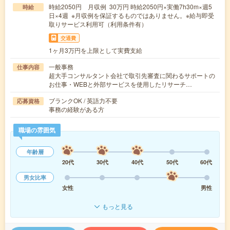
時給2050円 月収例 30万円 時給2050円×実働7h30m×週5
時給
日×4週 ※月収例を保証するものではありません。※給与即受
取りサービス利用可（利用条件有）
交通費
1ヶ月3万円を上限として実費支給
一般事務
仕事内容
超大手コンサルタント会社で取引先審査に関わるサポートの
お仕事・WEBと外部サービスを使用したリサーチ…
ブランクOK / 英語力不要
応募資格
事務の経験がある方
職場の雰囲気
年齢層
20代
30代
40代
50代
60代
男女比率
女性
男性
もっと見る