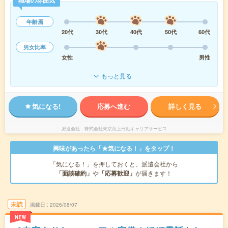
職場の雰囲気
年齢層
20代
30代
40代
50代
60代
男女比率
女性
男性
もっと見る
気になる!
応募へ進む
詳しく見る
派遣会社
株式会社東京海上日動キャリアサービス
興味があったら「★気になる！」をタップ！
「気になる！」を押しておくと、派遣会社から
「面談確約」
や
「応募歓迎」
が届きます！
未読
掲載日
2026/08/07
NEW