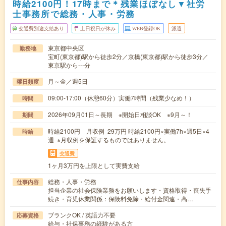
時給2100円！17時まで＊残業ほぼなし▼社労
士事務所で総務・人事・労務
交通費別途支給あり
土日祝日が休み
WEB登録OK
派遣
東京都中央区
勤務地
宝町(東京都)駅から徒歩2分／京橋(東京都)駅から徒歩3分／
東京駅から---分
月～金／週5日
曜日頻度
09:00-17:00（休憩60分）実働7時間（残業少なめ！）
時間
2026年09月01日～長期 ※開始日相談OK ※9月～！
期間
時給2100円 月収例 29万円 時給2100円×実働7h×週5日×4
時給
週 ※月収例を保証するものではありません。
交通費
1ヶ月3万円を上限として実費支給
総務・人事・労務
仕事内容
担当企業の社会保険業務をお願いします・資格取得・喪失手
続き・育児休業関係：保険料免除・給付金関連・高…
ブランクOK / 英語力不要
応募資格
給与・社保事務の経験がある方