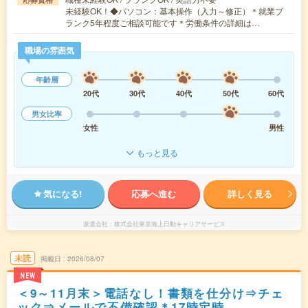
未経験OK！◆パソコン：基本操作（入力～修正）＊就業ブ
ランク5年程度ご相談可能です＊労働条件の詳細は…
職場の雰囲気
年齢層
20代
30代
40代
50代
60代
男女比率
女性
男性
もっと見る
気になる!
応募へ進む
詳しく見る
派遣会社
株式会社東京海上日動キャリアサービス
未読
掲載日
2026/08/07
NEW
＜9～11月末＞電話なし！書類を仕分け⇒チェ
ック⇒メールで不備確認＊17時定時