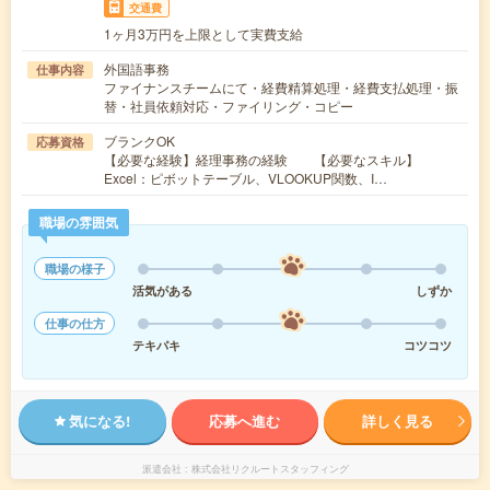
交通費
1ヶ月3万円を上限として実費支給
外国語事務
仕事内容
ファイナンスチームにて・経費精算処理・経費支払処理・振
替・社員依頼対応・ファイリング・コピー
ブランクOK
応募資格
【必要な経験】経理事務の経験 【必要なスキル】
Excel：ピボットテーブル、VLOOKUP関数、I…
職場の雰囲気
職場の様子
活気がある
しずか
仕事の仕方
テキパキ
コツコツ
気になる!
応募へ進む
詳しく見る
派遣会社
株式会社リクルートスタッフィング