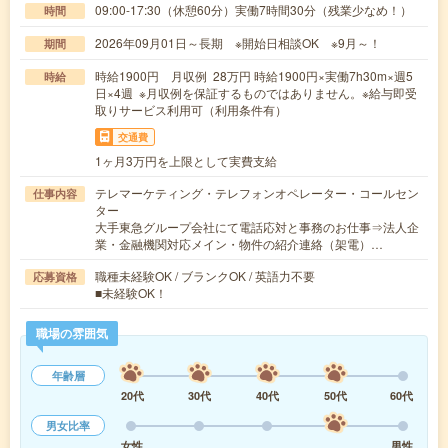
09:00-17:30（休憩60分）実働7時間30分（残業少なめ！）
時間
2026年09月01日～長期 ※開始日相談OK ※9月～！
期間
時給1900円 月収例 28万円 時給1900円×実働7h30m×週5
時給
日×4週 ※月収例を保証するものではありません。※給与即受
取りサービス利用可（利用条件有）
交通費
1ヶ月3万円を上限として実費支給
テレマーケティング・テレフォンオペレーター・コールセン
仕事内容
ター
大手東急グループ会社にて電話応対と事務のお仕事⇒法人企
業・金融機関対応メイン・物件の紹介連絡（架電）…
職種未経験OK / ブランクOK / 英語力不要
応募資格
■未経験OK！
職場の雰囲気
年齢層
20代
30代
40代
50代
60代
男女比率
女性
男性