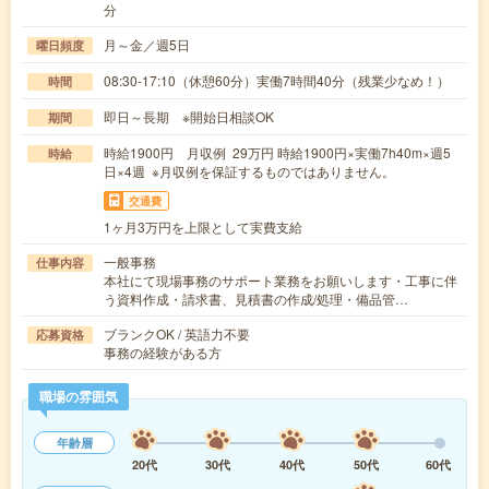
分
月～金／週5日
曜日頻度
08:30-17:10（休憩60分）実働7時間40分（残業少なめ！）
時間
即日～長期 ※開始日相談OK
期間
時給1900円 月収例 29万円 時給1900円×実働7h40m×週5
時給
日×4週 ※月収例を保証するものではありません。
交通費
1ヶ月3万円を上限として実費支給
一般事務
仕事内容
本社にて現場事務のサポート業務をお願いします・工事に伴
う資料作成・請求書、見積書の作成/処理・備品管…
ブランクOK / 英語力不要
応募資格
事務の経験がある方
職場の雰囲気
年齢層
20代
30代
40代
50代
60代