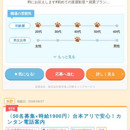
時にお伝えします#初めての派遣歓迎＊就業ブラン…
職場の雰囲気
年齢層
20代
30代
40代
50代
60代
男女比率
女性
男性
もっと見る
気になる!
応募へ進む
詳しく見る
派遣会社
株式会社東京海上日動キャリアサービス
未読
掲載日
2026/08/07
NEW
〈50名募集×時給1900円〉台本アリで安心！カ
ンタン電話案内