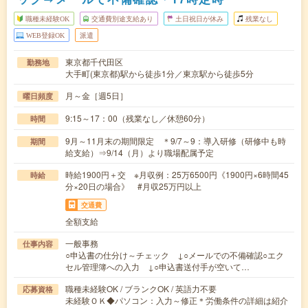
職種未経験OK
交通費別途支給あり
土日祝日が休み
残業なし
WEB登録OK
派遣
東京都千代田区
勤務地
大手町(東京都)駅から徒歩1分／東京駅から徒歩5分
月～金［週5日］
曜日頻度
9:15～17：00（残業なし／休憩60分）
時間
9月～11月末の期間限定 ＊9/7～9：導入研修（研修中も時
期間
給支給）⇒9/14（月）より職場配属予定
時給1900円＋交 ※月収例：25万6500円《1900円×6時間45
時給
分×20日の場合》 #月収25万円以上
交通費
全額支給
一般事務
仕事内容
○申込書の仕分け～チェック ↓○メールでの不備確認○エク
セル管理簿への入力 ↓○申込書送付手が空いて…
職種未経験OK / ブランクOK / 英語力不要
応募資格
未経験ＯＫ◆パソコン：入力～修正＊労働条件の詳細は紹介