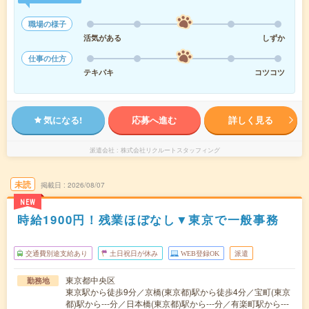
職場の様子
活気がある
しずか
仕事の仕方
テキパキ
コツコツ
気になる!
応募へ進む
詳しく見る
派遣会社
株式会社リクルートスタッフィング
未読
掲載日
2026/08/07
NEW
時給1900円！残業ほぼなし▼東京で一般事務
交通費別途支給あり
土日祝日が休み
WEB登録OK
派遣
東京都中央区
勤務地
東京駅から徒歩9分／京橋(東京都)駅から徒歩4分／宝町(東京
都)駅から---分／日本橋(東京都)駅から---分／有楽町駅から---