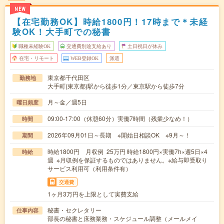
NEW
【在宅勤務OK】時給1800円！17時まで＊未経
験OK！大手町での秘書
職種未経験OK
交通費別途支給あり
土日祝日が休み
在宅・リモート
WEB登録OK
派遣
東京都千代田区
勤務地
大手町(東京都)駅から徒歩1分／東京駅から徒歩7分
月～金／週5日
曜日頻度
09:00-17:00（休憩60分）実働7時間（残業少なめ！）
時間
2026年09月01日～長期 ※開始日相談OK ※9月～！
期間
時給1800円 月収例 25万円 時給1800円×実働7h×週5日×4
時給
週 ※月収例を保証するものではありません。※給与即受取り
サービス利用可（利用条件有）
交通費
1ヶ月3万円を上限として実費支給
秘書・セクレタリー
仕事内容
部長の秘書と庶務業務・スケジュール調整（メールメイ