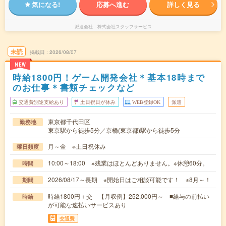
気になる!
応募へ進む
詳しく見る
派遣会社
株式会社スタッフサービス
未読
掲載日
2026/08/07
NEW
時給1800円！ゲーム開発会社＊基本18時まで
のお仕事＊書類チェックなど
交通費別途支給あり
土日祝日が休み
WEB登録OK
派遣
東京都千代田区
勤務地
東京駅から徒歩5分／京橋(東京都)駅から徒歩5分
月～金 ※土日祝休み
曜日頻度
10:00～18:00 ※残業はほとんどありません。※休憩60分。
時間
2026/08/17～長期 ※開始日はご相談可能です！ ※8月～！
期間
時給1800円＋交 【月収例】252,000円～ ■給与の前払い
時給
が可能な速払いサービスあり
交通費