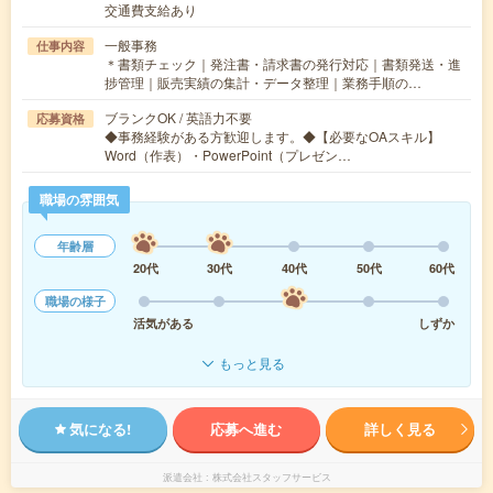
交通費支給あり
一般事務
仕事内容
＊書類チェック｜発注書・請求書の発行対応｜書類発送・進
捗管理｜販売実績の集計・データ整理｜業務手順の…
ブランクOK / 英語力不要
応募資格
◆事務経験がある方歓迎します。◆【必要なOAスキル】
Word（作表）・PowerPoint（プレゼン…
職場の雰囲気
年齢層
20代
30代
40代
50代
60代
職場の様子
活気がある
しずか
もっと見る
気になる!
応募へ進む
詳しく見る
派遣会社
株式会社スタッフサービス