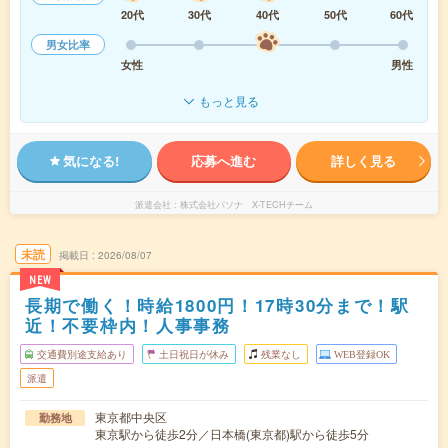
20代
30代
40代
50代
60代
男女比率
女性
男性
もっと見る
気になる!
応募へ進む
詳しく見る
派遣会社
株式会社パソナ X-TECHチーム
未読
掲載日
2026/08/07
NEW
長期で働く！時給1800円！17時30分まで！駅
近！不要枠内！人事事務
交通費別途支給あり
土日祝日が休み
残業なし
WEB登録OK
派遣
東京都中央区
勤務地
東京駅から徒歩2分／日本橋(東京都)駅から徒歩5分