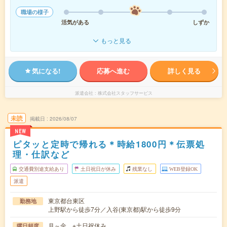
職場の様子
活気がある
しずか
もっと見る
気になる!
応募へ進む
詳しく見る
派遣会社
株式会社スタッフサービス
未読
掲載日
2026/08/07
NEW
ピタッと定時で帰れる＊時給1800円＊伝票処
理・仕訳など
交通費別途支給あり
土日祝日が休み
残業なし
WEB登録OK
派遣
東京都台東区
勤務地
上野駅から徒歩7分／入谷(東京都)駅から徒歩9分
月～金 ※土日祝休み
曜日頻度