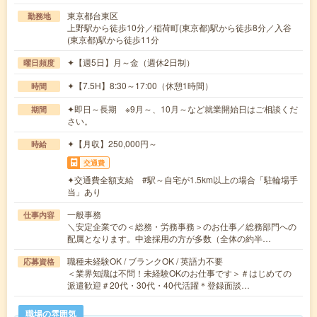
東京都台東区
勤務地
上野駅から徒歩10分／稲荷町(東京都)駅から徒歩8分／入谷
(東京都)駅から徒歩11分
✦【週5日】月～金（週休2日制）
曜日頻度
✦【7.5H】8:30～17:00（休憩1時間）
時間
✦即日～長期 ※9月～、10月～など就業開始日はご相談くだ
期間
さい。
✦【月収】250,000円～
時給
交通費
✦交通費全額支給 #駅～自宅が1.5km以上の場合「駐輪場手
当」あり
一般事務
仕事内容
＼安定企業での＜総務・労務事務＞のお仕事／総務部門への
配属となります。中途採用の方が多数（全体の約半…
職種未経験OK / ブランクOK / 英語力不要
応募資格
＜業界知識は不問！未経験OKのお仕事です＞＃はじめての
派遣歓迎＃20代・30代・40代活躍＊登録面談…
職場の雰囲気