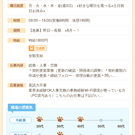
月・火・水・木・金(週3日) ※好きな曜日を選べる※土日祝
曜日頻度
日お休み※
09:00～16:00(実働6時間 休憩1時間)
時間
【急募】即日～長期 ※8月～！
期間
時給1800円
時給
交通費
全額支給
総務・人事・労務
仕事内容
＊契約更新業務（更新の確認・関係者の調整）＊契約書類の
作成や更新＊締結フォロー・管理台帳の更新＊問い…
英語力不要
応募資格
業界未経験OK人事労務の事務経験Wi-Fi環境が整っている方
（PC貸与あり）こちらのお仕事は下記のい…
職場の雰囲気
年齢層
20代
30代
40代
50代
60代