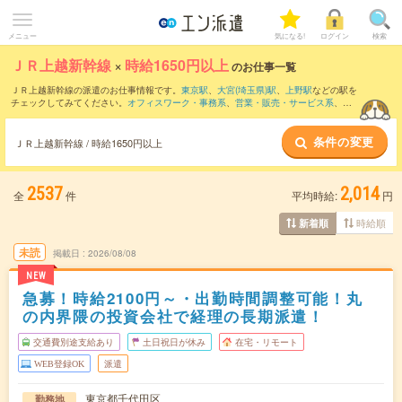
メニュー
気になる!
ログイン
検索
ＪＲ上越新幹線
×
時給1650円以上
のお仕事一覧
ＪＲ上越新幹線の派遣のお仕事情報です。
東京駅
、
大宮(埼玉県)駅
、
上野駅
などの駅を
チェックしてみてください。
オフィスワーク・事務系
、
営業・販売・サービス系
、
ク
リエイティブ系
などのお仕事を取り揃えています。さらに、
短期
・
単発
などの期間
や、
職種未経験OK
などのこだわり条件で絞り込んでいただけます。
条件の変更
ＪＲ上越新幹線 / 時給1650円以上
2537
2,014
全
件
平均時給:
円
時給順
新着順
未読
掲載日
2026/08/08
NEW
急募！時給2100円～・出勤時間調整可能！丸
の内界隈の投資会社で経理の長期派遣！
交通費別途支給あり
土日祝日が休み
在宅・リモート
WEB登録OK
派遣
東京都千代田区
勤務地