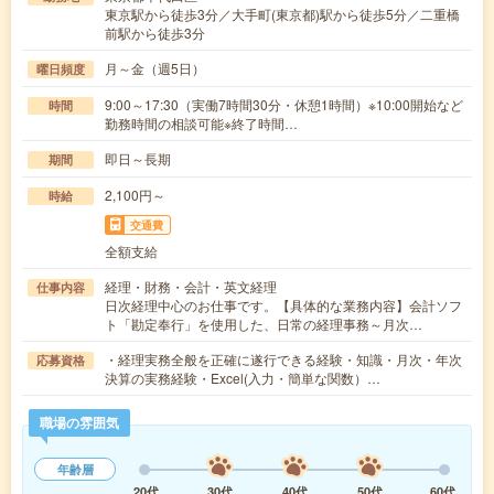
東京駅から徒歩3分／大手町(東京都)駅から徒歩5分／二重橋
前駅から徒歩3分
月～金（週5日）
曜日頻度
9:00～17:30（実働7時間30分・休憩1時間）※10:00開始など
時間
勤務時間の相談可能※終了時間…
即日～長期
期間
2,100円～
時給
交通費
全額支給
経理・財務・会計・英文経理
仕事内容
日次経理中心のお仕事です。【具体的な業務内容】会計ソフ
ト「勘定奉行」を使用した、日常の経理事務～月次…
・経理実務全般を正確に遂行できる経験・知識・月次・年次
応募資格
決算の実務経験・Excel(入力・簡単な関数）…
職場の雰囲気
年齢層
20代
30代
40代
50代
60代