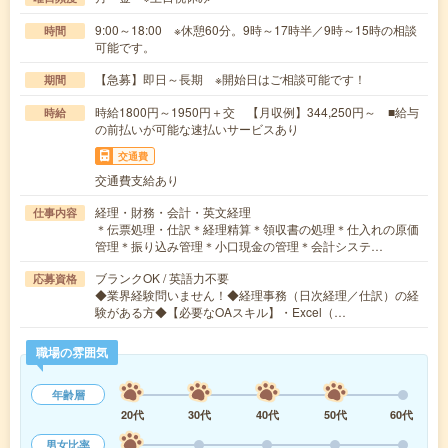
9:00～18:00 ※休憩60分。9時～17時半／9時～15時の相談
時間
可能です。
【急募】即日～長期 ※開始日はご相談可能です！
期間
時給1800円～1950円＋交 【月収例】344,250円～ ■給与
時給
の前払いが可能な速払いサービスあり
交通費
交通費支給あり
経理・財務・会計・英文経理
仕事内容
＊伝票処理・仕訳＊経理精算＊領収書の処理＊仕入れの原価
管理＊振り込み管理＊小口現金の管理＊会計システ…
ブランクOK / 英語力不要
応募資格
◆業界経験問いません！◆経理事務（日次経理／仕訳）の経
験がある方◆【必要なOAスキル】・Excel（…
職場の雰囲気
年齢層
20代
30代
40代
50代
60代
男女比率