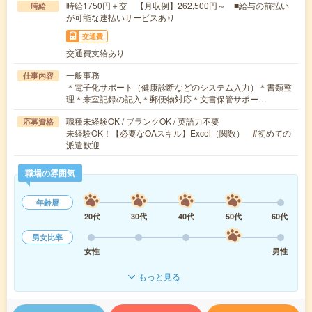
時給1750円＋交 【月収例】262,500円～ ■給与の前払い
時給
が可能な速払いサービスあり
交通費
交通費支給あり
一般事務
仕事内容
＊電子化サポート（健康診断などのシステム入力）＊書類整
理＊来室記録の記入＊郵便物対応＊文書保管サポー…
職種未経験OK / ブランクOK / 英語力不要
応募資格
未経験OK！【必要なOAスキル】Excel（関数） #初めての
派遣歓迎
職場の雰囲気
年齢層
20代
30代
40代
50代
60代
男女比率
女性
男性
もっと見る