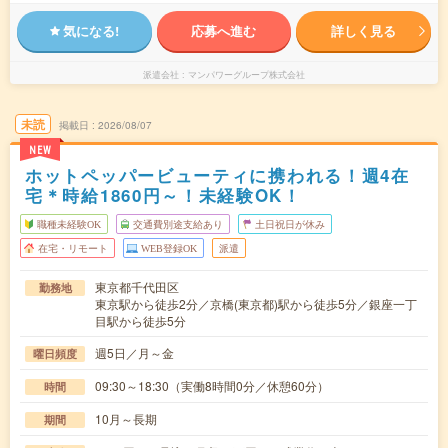
気になる!
応募へ進む
詳しく見る
派遣会社
マンパワーグループ株式会社
未読
掲載日
2026/08/07
NEW
ホットペッパービューティに携われる！週4在
宅＊時給1860円～！未経験OK！
職種未経験OK
交通費別途支給あり
土日祝日が休み
在宅・リモート
WEB登録OK
派遣
東京都千代田区
勤務地
東京駅から徒歩2分／京橋(東京都)駅から徒歩5分／銀座一丁
目駅から徒歩5分
週5日／月～金
曜日頻度
09:30～18:30（実働8時間0分／休憩60分）
時間
10月～長期
期間