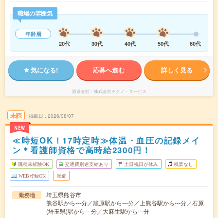
職場の雰囲気
年齢層
20代
30代
40代
50代
60代
気になる!
応募へ進む
詳しく見る
派遣会社
株式会社テクノ・サービス
未読
掲載日
2026/08/07
NEW
≪時短OK！17時定時≫体温・血圧の記録メイ
ン＊看護師資格で高時給2300円！
職種未経験OK
交通費別途支給あり
土日祝日が休み
残業なし
WEB登録OK
派遣
埼玉県熊谷市
勤務地
熊谷駅から---分／籠原駅から---分／上熊谷駅から---分／石原
(埼玉県)駅から---分／大麻生駅から---分