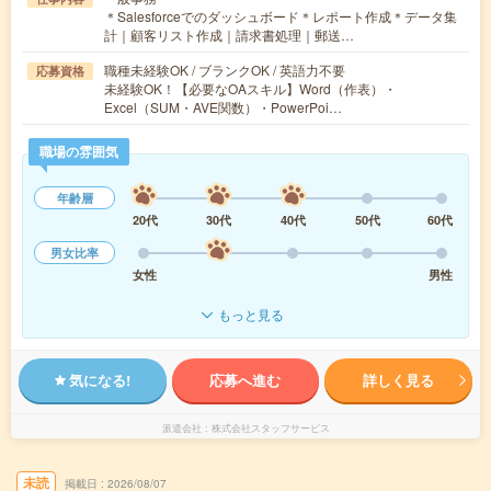
＊Salesforceでのダッシュボード＊レポート作成＊データ集
計｜顧客リスト作成｜請求書処理｜郵送…
職種未経験OK / ブランクOK / 英語力不要
応募資格
未経験OK！【必要なOAスキル】Word（作表）・
Excel（SUM・AVE関数）・PowerPoi…
職場の雰囲気
年齢層
20代
30代
40代
50代
60代
男女比率
女性
男性
もっと見る
気になる!
応募へ進む
詳しく見る
派遣会社
株式会社スタッフサービス
未読
掲載日
2026/08/07