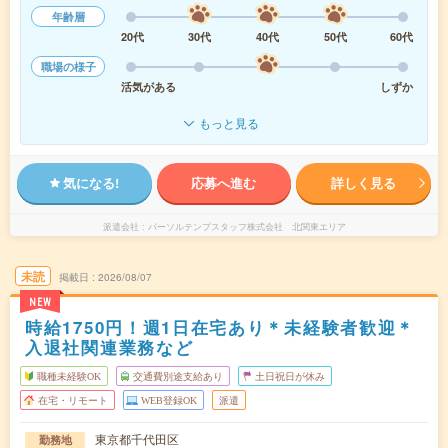
年齢層
20代
30代
40代
50代
60代
職場の様子
活気がある
しずか
もっと見る
気になる!
応募へ進む
詳しく見る
派遣会社
パーソルテンプスタッフ株式会社 北関東エリア
未読
掲載日
2026/08/07
NEW
時給1750円！週1日在宅あり＊未経験者歓迎＊
入退社関連業務など
職種未経験OK
交通費別途支給あり
土日祝日が休み
在宅・リモート
WEB登録OK
派遣
東京都千代田区
勤務地