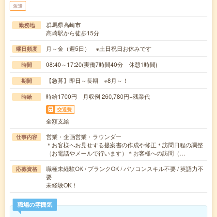
派遣
群馬県高崎市
勤務地
高崎駅から徒歩15分
月～金（週5日） ※土日祝日お休みです
曜日頻度
08:40～17:20(実働7時間40分 休憩1時間)
時間
【急募】即日～長期 ※8月～！
期間
時給1700円 月収例 260,780円+残業代
時給
交通費
全額支給
営業・企画営業・ラウンダー
仕事内容
＊お客様へお見せする提案書の作成や修正＊訪問日程の調整
（お電話やメールで行います）＊お客様への訪問（…
職種未経験OK / ブランクOK / パソコンスキル不要 / 英語力不
応募資格
要
未経験OK！
職場の雰囲気