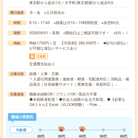
東京駅から徒歩1分／大手町(東京都)駅から徒歩5分
月～金 ※土日祝休み
曜日頻度
9:15～17:45 ※残業は月10～15時間程度。※休憩60分。
時間
2026/09/01～長期 ※開始日はご相談可能です！ ※9月～！
期間
時給1750円＋交 【月収例】280,000円～ ■給与の前払い
時給
が可能な速払いサービスあり
交通費
交通費支給あり
総務・人事・労務
仕事内容
＊入退社関連業務｜連絡便・郵便・宅配便対応｜消耗品・備
品発注｜社長秘書サポート｜業務支援・依頼対応｜…
職種未経験OK / ブランクOK / 英語力不要
応募資格
◆未経験者歓迎！◆社会人経験がある方歓迎。◆【必要な
OAスキル】Excel（VLOOK関数）・Pow…
職場の雰囲気
年齢層
20代
30代
40代
50代
60代