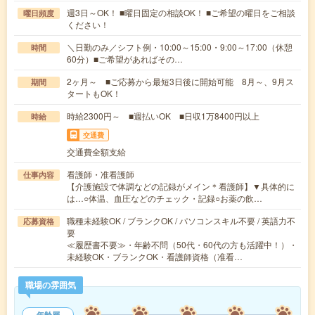
週3日～OK！ ■曜日固定の相談OK！ ■ご希望の曜日をご相談
曜日頻度
ください！
＼日勤のみ／シフト例・10:00～15:00・9:00～17:00（休憩
時間
60分）■ご希望があればその…
2ヶ月～ ■ご応募から最短3日後に開始可能 8月～、9月ス
期間
タートもOK！
時給2300円～ ■週払いOK ■日収1万8400円以上
時給
交通費
交通費全額支給
看護師・准看護師
仕事内容
【介護施設で体調などの記録がメイン＊看護師】▼具体的に
は…○体温、血圧などのチェック・記録○お薬の飲…
職種未経験OK / ブランクOK / パソコンスキル不要 / 英語力不
応募資格
要
≪履歴書不要≫・年齢不問（50代・60代の方も活躍中！）・
未経験OK・ブランクOK・看護師資格（准看…
職場の雰囲気
年齢層