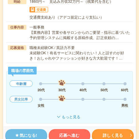
1860円～ 見込み月収32万円～（残業代を含む）
時給
交通費
交通費支給あり（アデコ規定により支払い）
一般事務
仕事内容
【業務内容】営業や各サロンからのご要望・指示に基づいた
予約管理システムに掲載する原稿作成、訂正依頼の…
職種未経験OK / 英語力不要
応募資格
未経験OK！有名サービスに関わりたい！人と話すのが好
き！おしゃれやファッションが好きな方大歓迎です！…
職場の雰囲気
年齢層
20代
30代
40代
50代
60代
男女比率
女性
男性
もっと見る
気になる!
応募へ進む
詳しく見る