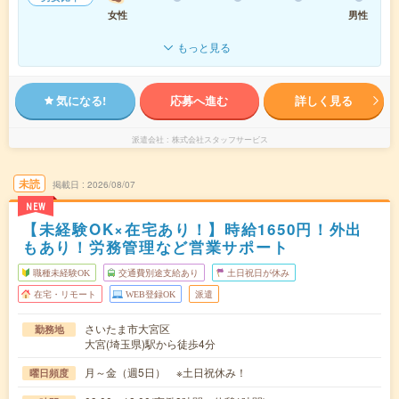
女性
男性
もっと見る
気になる!
応募へ進む
詳しく見る
派遣会社
株式会社スタッフサービス
未読
掲載日
2026/08/07
NEW
【未経験OK×在宅あり！】時給1650円！外出
もあり！労務管理など営業サポート
職種未経験OK
交通費別途支給あり
土日祝日が休み
在宅・リモート
WEB登録OK
派遣
さいたま市大宮区
勤務地
大宮(埼玉県)駅から徒歩4分
月～金（週5日） ※土日祝休み！
曜日頻度