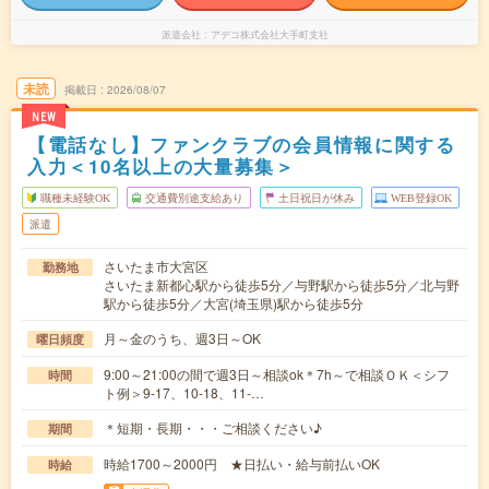
派遣会社
アデコ株式会社大手町支社
未読
掲載日
2026/08/07
NEW
【電話なし】ファンクラブの会員情報に関する
入力＜10名以上の大量募集＞
職種未経験OK
交通費別途支給あり
土日祝日が休み
WEB登録OK
派遣
さいたま市大宮区
勤務地
さいたま新都心駅から徒歩5分／与野駅から徒歩5分／北与野
駅から徒歩5分／大宮(埼玉県)駅から徒歩5分
月～金のうち、週3日～OK
曜日頻度
9:00～21:00の間で週3日～相談ok＊7h～で相談ＯＫ＜シフ
時間
ト例＞9-17、10-18、11-…
＊短期・長期・・・ご相談ください♪
期間
時給1700～2000円 ★日払い・給与前払いOK
時給