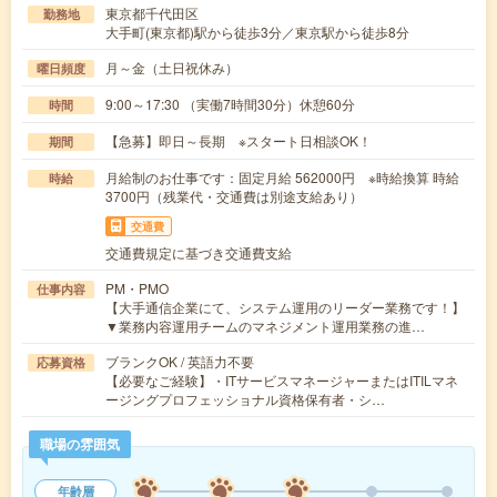
東京都千代田区
勤務地
大手町(東京都)駅から徒歩3分／東京駅から徒歩8分
月～金（土日祝休み）
曜日頻度
9:00～17:30 （実働7時間30分）休憩60分
時間
【急募】即日～長期 ※スタート日相談OK！
期間
月給制のお仕事です：固定月給 562000円 ※時給換算 時給
時給
3700円（残業代・交通費は別途支給あり）
交通費
交通費規定に基づき交通費支給
PM・PMO
仕事内容
【大手通信企業にて、システム運用のリーダー業務です！】
▼業務内容運用チームのマネジメント運用業務の進…
ブランクOK / 英語力不要
応募資格
【必要なご経験】・ITサービスマネージャーまたはITILマネ
ージングプロフェッショナル資格保有者・シ…
職場の雰囲気
年齢層