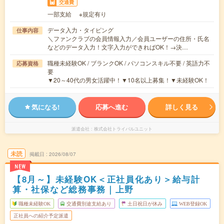
交通費
一部支給 ※規定有り
データ入力・タイピング
仕事内容
＼ファンクラブの会員情報入力／会員ユーザーの住所・氏名
などのデータ入力！文字入力ができればOK！→決…
職種未経験OK / ブランクOK / パソコンスキル不要 / 英語力不
応募資格
要
▼20～40代の男女活躍中！▼10名以上募集！▼未経験OK！
気になる!
応募へ進む
詳しく見る
派遣会社
株式会社トライバルユニット
未読
掲載日
2026/08/07
NEW
【8月～】未経験OK＜正社員化あり＞給与計
算・社保など総務事務｜上野
職種未経験OK
交通費別途支給あり
土日祝日が休み
WEB登録OK
正社員への紹介予定派遣