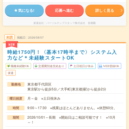
気になる!
応募へ進む
詳しく見る
派遣会社
パーソルテンプスタッフ株式会社 首都圏
未読
掲載日
2026/08/07
NEW
時給1750円！〈基本17時半まで〉システム入
力など＊未経験スタートOK
職種未経験OK
交通費別途支給あり
土日祝日が休み
WEB登録OK
派遣
東京都千代田区
勤務地
東京駅から徒歩5分／大手町(東京都)駅から徒歩2分
月～金 ※土日祝休み
曜日頻度
9:00～17:30 ※残業はほとんどありません。※休憩60分。
時間
2026/10/01～長期 ※開始日はご相談可能です！ ※10月
期間
～！