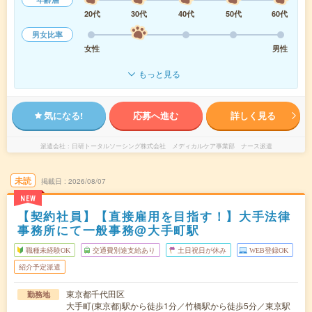
20代
30代
40代
50代
60代
男女比率
女性
男性
もっと見る
気になる!
応募へ進む
詳しく見る
派遣会社
日研トータルソーシング株式会社 メディカルケア事業部 ナース派遣
未読
掲載日
2026/08/07
NEW
【契約社員】【直接雇用を目指す！】大手法律
事務所にて一般事務@大手町駅
職種未経験OK
交通費別途支給あり
土日祝日が休み
WEB登録OK
紹介予定派遣
東京都千代田区
勤務地
大手町(東京都)駅から徒歩1分／竹橋駅から徒歩5分／東京駅