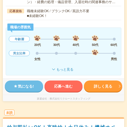
ン）・経費の処理・備品管理、入退社時の関連事務のサ…
職種未経験OK / ブランクOK / 英語力不要
応募資格
■未経験OK！
職場の雰囲気
年齢層
20代
30代
40代
50代
60代
男女比率
女性
男性
もっと見る
気になる!
応募へ進む
詳しく見る
派遣会社
株式会社リクルートスタッフィング
未読