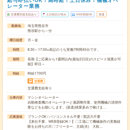
給与即払いOK！高時給！土日休み！機械オペ
レーター業務
交通費別途支給あり
土日祝日が休み
WEB登録OK
派遣
埼玉県熊谷市
勤務地
熊谷駅から---分
月～金
曜日頻度
8:30～17:00※表記のうち実働7時間45分です。
時間
長期【ご応募から1週間以内(最短2日目)のスピード就業が可
期間
能】即日～
時給1700円
時給
交通費
交通費支給有り
マシンオペレーター
仕事内容
自動検査機のオペレーターと液調整作業、使用機械の清掃作
業などをお願いします。(派遣)残業多めで稼げま…
ブランクOK / パソコンスキル不要 / 英語力不要
応募資格
【来社不要、WEB登録OK！】〇工場にて機械操作の実務経
験をお持ちの方〇フリーター、主婦(夫) 大歓…