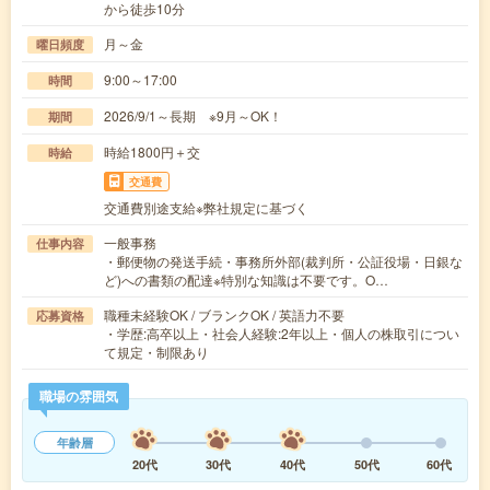
から徒歩10分
月～金
曜日頻度
9:00～17:00
時間
2026/9/1～長期 ※9月～OK！
期間
時給1800円＋交
時給
交通費
交通費別途支給※弊社規定に基づく
一般事務
仕事内容
・郵便物の発送手続・事務所外部(裁判所・公証役場・日銀な
ど)への書類の配達※特別な知識は不要です。O…
職種未経験OK / ブランクOK / 英語力不要
応募資格
・学歴:高卒以上・社会人経験:2年以上・個人の株取引につい
て規定・制限あり
職場の雰囲気
年齢層
20代
30代
40代
50代
60代