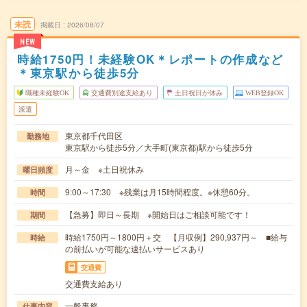
未読
掲載日
2026/08/07
NEW
時給1750円！未経験OK＊レポートの作成など
＊東京駅から徒歩5分
職種未経験OK
交通費別途支給あり
土日祝日が休み
WEB登録OK
派遣
東京都千代田区
勤務地
東京駅から徒歩5分／大手町(東京都)駅から徒歩5分
月～金 ※土日祝休み
曜日頻度
9:00～17:30 ※残業は月15時間程度。※休憩60分。
時間
【急募】即日～長期 ※開始日はご相談可能です！
期間
時給1750円～1800円＋交 【月収例】290,937円～ ■給与
時給
の前払いが可能な速払いサービスあり
交通費
交通費支給あり
一般事務
仕事内容