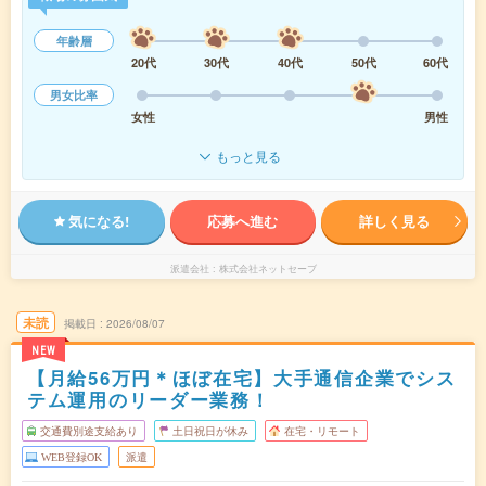
年齢層
20代
30代
40代
50代
60代
男女比率
女性
男性
もっと見る
気になる!
応募へ進む
詳しく見る
派遣会社
株式会社ネットセーブ
未読
掲載日
2026/08/07
NEW
【月給56万円＊ほぼ在宅】大手通信企業でシス
テム運用のリーダー業務！
交通費別途支給あり
土日祝日が休み
在宅・リモート
WEB登録OK
派遣