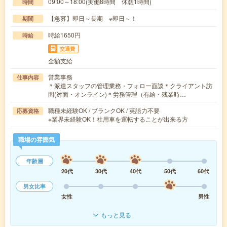
09:00～18:00(実働8時間 休憩1時間)
時間
【急募】即日～長期 ※即日～！
期間
時給1650円
時給
交通費
全額支給
営業事務
仕事内容
＊派遣スタッフの管理業務・フォロー面談＊クライアント訪
問(対面・オンライン)＊労務管理（有給・残業時…
職種未経験OK / ブランクOK / 英語力不要
応募資格
※業界未経験OK！社用車を運転することが出来る方
職場の雰囲気
年齢層
20代
30代
40代
50代
60代
男女比率
女性
男性
もっと見る