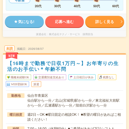
年齢層
20代
30代
40代
50代
60代
気になる!
応募へ進む
詳しく見る
派遣会社
株式会社テクノ・サービス 採用担当
未読
掲載日
2026/08/07
NEW
【16時まで勤務で日収1万円～】お年寄りの生
活のお手伝い＊年齢不問
職種未経験OK
交通費別途支給あり
土日祝日が休み
残業なし
WEB登録OK
派遣
仙台市青葉区
勤務地
仙台駅から---分／北山(宮城県)駅から---分／東北福祉大前駅
から---分／広瀬通駅から---分／陸前白沢駅から---分
週2日～OK ■曜日固定の相談OK！ ■希望の曜日があればご相
曜日頻度
談ください！
7:00～16:00（休憩60分）■ご希望があれば下記シフトも
時間