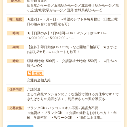
仙台市青葉区
勤務地
仙台駅から---分／五橋駅から---分／北四番丁駅から---分／旭
ケ丘(宮城県)駅から---分／国見(宮城県)駅から---分
★週2日～（月～日） ※希望のシフトを毎月提出（日数と曜
曜日頻度
日の組み合わせや固定も可）
★【日勤のみ】1日5時間～OK！≪シフト例≫9:00～
時間
14:0010:00～15:0012:00～1…
【急募】即日勤務OK！中旬～など開始日相談可 ★まずは
期間
お試し2カ月～のスタートも歓迎！
経験者時給1500円～ 介護福祉士時給1550円～ ※日払い/
時給
週払いOK
交通費
交通費全額支給
介護関連
仕事内容
まるで高級マンションのような施設で働けるお仕事です！で
きたばかりの施設が多く、利用者さんの要介護度も…
ブランクOK / パソコンスキル不要 / 英語力不要
応募資格
＜無資格・ブランクOK！＞介護の経験をお持ちの方！・年
齢、学歴不問！・WワークOK！・10名以上採用…