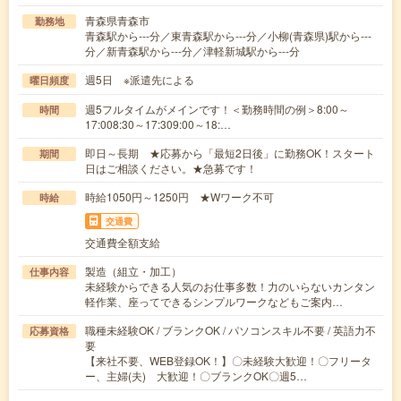
青森県青森市
勤務地
青森駅から---分／東青森駅から---分／小柳(青森県)駅から---
分／新青森駅から---分／津軽新城駅から---分
週5日 ※派遣先による
曜日頻度
週5フルタイムがメインです！＜勤務時間の例＞8:00～
時間
17:008:30～17:309:00～18:…
即日～長期 ★応募から「最短2日後」に勤務OK！スタート
期間
日はご相談ください。★急募です！
時給1050円～1250円 ★Wワーク不可
時給
交通費
交通費全額支給
製造（組立・加工）
仕事内容
未経験からできる人気のお仕事多数！力のいらないカンタン
軽作業、座ってできるシンプルワークなどもご案内…
職種未経験OK / ブランクOK / パソコンスキル不要 / 英語力不
応募資格
要
【来社不要、WEB登録OK！】〇未経験大歓迎！〇フリータ
ー、主婦(夫) 大歓迎！〇ブランクOK〇週5…