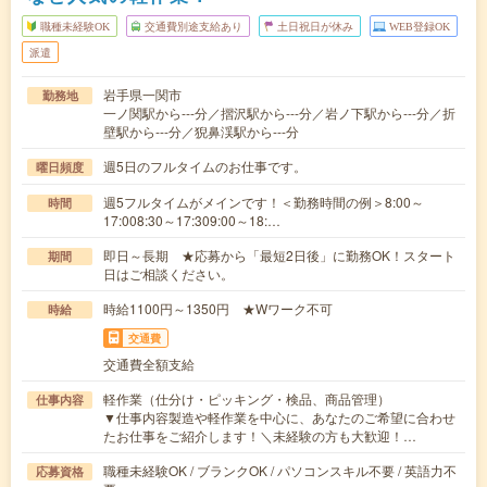
職種未経験OK
交通費別途支給あり
土日祝日が休み
WEB登録OK
派遣
岩手県一関市
勤務地
一ノ関駅から---分／摺沢駅から---分／岩ノ下駅から---分／折
壁駅から---分／猊鼻渓駅から---分
週5日のフルタイムのお仕事です。
曜日頻度
週5フルタイムがメインです！＜勤務時間の例＞8:00～
時間
17:008:30～17:309:00～18:…
即日～長期 ★応募から「最短2日後」に勤務OK！スタート
期間
日はご相談ください。
時給1100円～1350円 ★Wワーク不可
時給
交通費
交通費全額支給
軽作業（仕分け・ピッキング・検品、商品管理）
仕事内容
▼仕事内容製造や軽作業を中心に、あなたのご希望に合わせ
たお仕事をご紹介します！＼未経験の方も大歓迎！…
職種未経験OK / ブランクOK / パソコンスキル不要 / 英語力不
応募資格