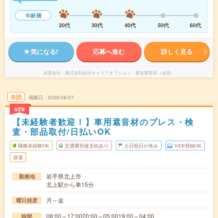
年齢層
20代
30代
40代
50代
60代
気になる!
応募へ進む
詳しく見る
派遣会社
株式会社綜合キャリアオプション 製造事業部（全国）
未読
掲載日
2026/08/07
NEW
【未経験者歓迎！】車用遮音材のプレス・検
査・部品取付/日払いOK
職種未経験OK
交通費別途支給あり
土日祝日が休み
WEB登録OK
派遣
岩手県北上市
勤務地
北上駅から車15分
月～金
曜日頻度
08:00～17:0020:00～05:0019:00～04:00
時間