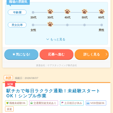
職場の雰囲気
年齢層
20代
30代
40代
50代
60代
男女比率
女性
男性
もっと見る
気になる!
応募へ進む
詳しく見る
派遣会社
ケアスタッフィング株式会社
未読
掲載日
2026/08/07
NEW
駅チカで毎日ラクラク通勤！未経験スタート
OK！シンプル作業
職種未経験OK
交通費別途支給あり
土日祝日が休み
WEB登録OK
派遣