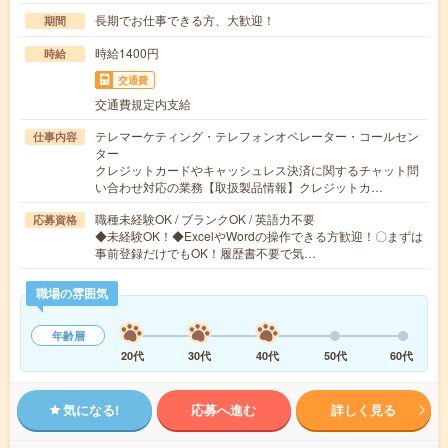
長期でお仕事できる方、大歓迎！
期間
時給1400円
時給
交通費
交通費規定内支給
テレマーケティング・テレフォンオペレーター・コールセン
仕事内容
ター
クレジットカードやキャッシュレス決済に関するチャット問
い合わせ対応の業務【取扱製品情報】クレジットカ…
職種未経験OK / ブランクOK / 英語力不要
応募資格
◆未経験OK！◆ExcelやWordの操作できる方歓迎！〇まずは
事前登録だけでもOK！履歴書不要で気…
職場の雰囲気
年齢層
20代
30代
40代
50代
60代
気になる!
応募へ進む
詳しく見る