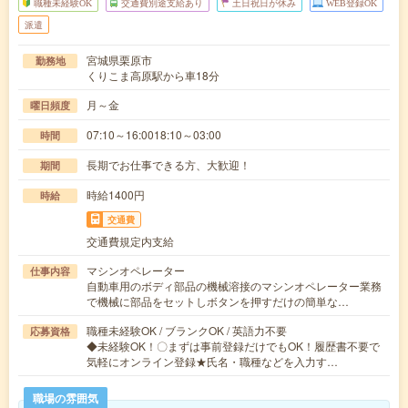
職種未経験OK
交通費別途支給あり
土日祝日が休み
WEB登録OK
派遣
宮城県栗原市
勤務地
くりこま高原駅から車18分
月～金
曜日頻度
07:10～16:0018:10～03:00
時間
長期でお仕事できる方、大歓迎！
期間
時給1400円
時給
交通費
交通費規定内支給
マシンオペレーター
仕事内容
自動車用のボディ部品の機械溶接のマシンオペレーター業務
で機械に部品をセットしボタンを押すだけの簡単な…
職種未経験OK / ブランクOK / 英語力不要
応募資格
◆未経験OK！〇まずは事前登録だけでもOK！履歴書不要で
気軽にオンライン登録★氏名・職種などを入力す…
職場の雰囲気