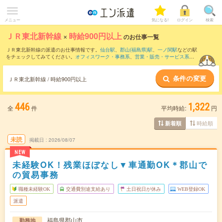
メニュー
気になる!
ログイン
検索
ＪＲ東北新幹線
×
時給900円以上
のお仕事一覧
ＪＲ東北新幹線の派遣のお仕事情報です。
仙台駅
、
郡山(福島県)駅
、
一ノ関駅
などの駅
をチェックしてみてください。
オフィスワーク・事務系
、
営業・販売・サービス系
、
クリエイティブ系
などのお仕事を取り揃えています。さらに、
短期
・
単発
などの期間
や、
職種未経験OK
などのこだわり条件で絞り込んでいただけます。
条件の変更
ＪＲ東北新幹線 / 時給900円以上
446
1,322
全
件
平均時給:
円
時給順
新着順
未読
掲載日
2026/08/07
NEW
未経験OK！残業ほぼなし▼車通勤OK＊郡山で
の貿易事務
職種未経験OK
交通費別途支給あり
土日祝日が休み
WEB登録OK
派遣
福島県郡山市
勤務地