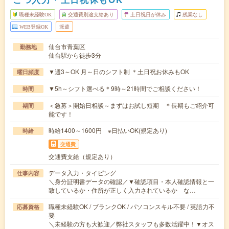
職種未経験OK
交通費別途支給あり
土日祝日が休み
残業なし
WEB登録OK
派遣
仙台市青葉区
勤務地
仙台駅から徒歩3分
▼週3～OK 月～日のシフト制 ＊土日祝お休みもOK
曜日頻度
▼5h～シフト選べる＊9時～21時間でご相談ください！
時間
＜急募＞開始日相談～まずはお試し短期 ＊長期もご紹介可
期間
能です！
時給1400～1600円 ※日払いOK(規定あり)
時給
交通費
交通費支給（規定あり）
データ入力・タイピング
仕事内容
＼身分証明書データの確認／▼確認項目・本人確認情報と一
致しているか・住所が正しく入力されているか な…
職種未経験OK / ブランクOK / パソコンスキル不要 / 英語力不
応募資格
要
＼未経験の方も大歓迎／弊社スタッフも多数活躍中！▼オス