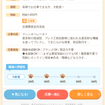
長期でお仕事できる方、大歓迎！
期間
時給1450円
時給
交通費
交通費規定内支給
マシンオペレーター
仕事内容
遮音材の熱成型、プレス工程自動車に使われる遮音材を機械
を使ってプレスし、できたものを検査、部品取付す…
職種未経験OK / ブランクOK / 英語力不要
応募資格
◆未経験OK！〇まずは事前登録だけでもOK！履歴書不要で
気軽にオンライン登録★氏名・職種などを入力す…
職場の雰囲気
年齢層
20代
30代
40代
50代
60代
気になる!
応募へ進む
詳しく見る
派遣会社
株式会社綜合キャリアオプション 製造事業部（全国）