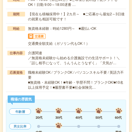
OK！日勤 9:00～18:00遅番 …
【現在も積極採用中！】2カ月～ ■ご応募から最短2～3日後
期間
の就業も相談可能です！
無資格未経験：時給1280円～ ■週払いOK
時給
交通費
交通費全額支給（ガソリン代もOK！）
介護関連
仕事内容
／無資格未経験から始める介護施設での生活サポート！＼
「話し相手になって、うんうんとうなずく」「天気が…
職種未経験OK / ブランクOK / パソコンスキル不要 / 英語力不
応募資格
要
■無資格・未経験OK！■年齢・学歴不問！ブランクOK!■10名
以上採用予定！■履歴書不要■社会保険完…
職場の雰囲気
年齢層
20代
30代
40代
50代
60代
男女比率