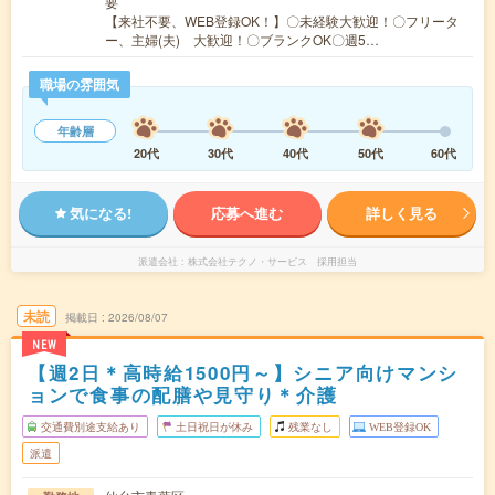
要
【来社不要、WEB登録OK！】〇未経験大歓迎！〇フリータ
ー、主婦(夫) 大歓迎！〇ブランクOK〇週5…
職場の雰囲気
年齢層
20代
30代
40代
50代
60代
気になる!
応募へ進む
詳しく見る
派遣会社
株式会社テクノ・サービス 採用担当
未読
掲載日
2026/08/07
NEW
【週2日＊高時給1500円～】シニア向けマンシ
ョンで食事の配膳や見守り＊介護
交通費別途支給あり
土日祝日が休み
残業なし
WEB登録OK
派遣