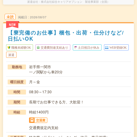
派遣会社
株式会社綜合キャリアオプション 製造事業部（全国）
未読
掲載日
2026/08/07
NEW
【寮完備のお仕事】梱包・出荷・仕分けなど/
日払いOK
職種未経験OK
交通費別途支給あり
土日祝日が休み
WEB登録OK
派遣
岩手県一関市
勤務地
一ノ関駅から車20分
月～金
曜日頻度
08:30～17:30
時間
長期でお仕事できる方、大歓迎！
期間
時給1400円
時給
交通費
交通費規定内支給