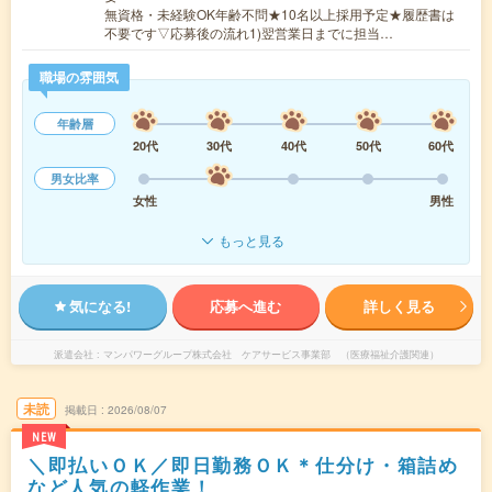
無資格・未経験OK年齢不問★10名以上採用予定★履歴書は
不要です▽応募後の流れ1)翌営業日までに担当…
職場の雰囲気
年齢層
20代
30代
40代
50代
60代
男女比率
女性
男性
もっと見る
気になる!
応募へ進む
詳しく見る
派遣会社
マンパワーグループ株式会社 ケアサービス事業部 （医療福祉介護関連）
未読
掲載日
2026/08/07
NEW
＼即払いＯＫ／即日勤務ＯＫ＊仕分け・箱詰め
など人気の軽作業！