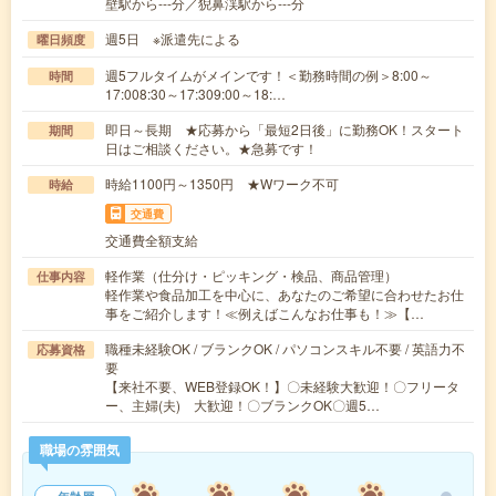
壁駅から---分／猊鼻渓駅から---分
週5日 ※派遣先による
曜日頻度
週5フルタイムがメインです！＜勤務時間の例＞8:00～
時間
17:008:30～17:309:00～18:…
即日～長期 ★応募から「最短2日後」に勤務OK！スタート
期間
日はご相談ください。★急募です！
時給1100円～1350円 ★Wワーク不可
時給
交通費
交通費全額支給
軽作業（仕分け・ピッキング・検品、商品管理）
仕事内容
軽作業や食品加工を中心に、あなたのご希望に合わせたお仕
事をご紹介します！≪例えばこんなお仕事も！≫【…
職種未経験OK / ブランクOK / パソコンスキル不要 / 英語力不
応募資格
要
【来社不要、WEB登録OK！】〇未経験大歓迎！〇フリータ
ー、主婦(夫) 大歓迎！〇ブランクOK〇週5…
職場の雰囲気