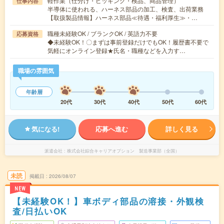
軽作業（仕分け・ピッキング・検品、商品管理）
仕事内容
半導体に使われる、ハーネス部品の加工、検査、出荷業務
【取扱製品情報】ハーネス部品≪待遇・福利厚生≫・…
職種未経験OK / ブランクOK / 英語力不要
応募資格
◆未経験OK！〇まずは事前登録だけでもOK！履歴書不要で
気軽にオンライン登録★氏名・職種などを入力す…
職場の雰囲気
年齢層
20代
30代
40代
50代
60代
気になる!
応募へ進む
詳しく見る
派遣会社
株式会社綜合キャリアオプション 製造事業部（全国）
未読
掲載日
2026/08/07
NEW
【未経験OK！】車ボディ部品の溶接・外観検
査/日払いOK