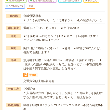
職種未経験OK
交通費別途支給あり
土日祝日が休み
残業なし
WEB登録OK
派遣
宮城県栗原市
勤務地
くりこま高原駅から---分／瀬峰駅から---分／有壁駅から---分
週3日～5日OK（月～金） ★土日休みOK
曜日頻度
★1日4時間～の時短シフトOK★スタート時間選べます！
時間
7:00～16:009:00～17:0011:…
開始日はご相談ください！ ★急募 ★職場が気に入れば、
期間
長期でも働けます！
無資格未経験：時給1200円～ 経験者：時給1250円～ ★
時給
日払い／週払い制度あり（月払いも選べます）※稼働開始時
は手続き完了次第のお支払いとなります。
交通費
交通費全額支給※規定有
介護関連
仕事内容
＊入居者の方の「ありがとう」が嬉しい＊お年寄りを笑顔に
する介護のお仕事です。おじいちゃん、おばあちゃ…
職種未経験OK / ブランクOK / パソコンスキル不要 / 英語力不
応募資格
要