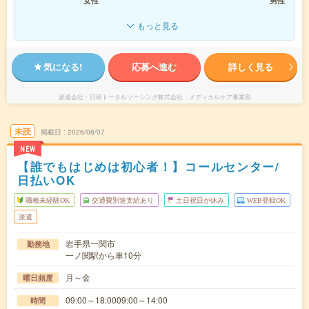
女性
男性
もっと見る
気になる!
応募へ進む
詳しく見る
派遣会社
日研トータルソーシング株式会社 メディカルケア事業部
未読
掲載日
2026/08/07
NEW
【誰でもはじめは初心者！】コールセンター/
日払いOK
職種未経験OK
交通費別途支給あり
土日祝日が休み
WEB登録OK
派遣
岩手県一関市
勤務地
一ノ関駅から車10分
月～金
曜日頻度
09:00～18:0009:00～14:00
時間