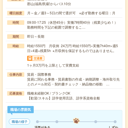
郡山(福島県)駅からバス10分
月～金／週3～5日の間で選択可 ※必ず勤務する曜日：月
曜日頻度
09:00-17:25（休憩45分）実働7時間40分（残業少なめ！）
時間
勤務時間を下記の範囲で調整するこ…
即日～長期
期間
時給1550円 月収例 24万円 時給1550円×実働7h40m×週5
時給
日×4週+残業5h ※月収例を保証するものではありません。
交通費
1ヶ月3万円を上限として実費支給
貿易・国際事務
仕事内容
貿易に関わる事務・貿易書類の作成・納期調整・海外取引先
とのメール対応・契約書チェック・納品物の移動 …
職種未経験OK / ブランクOK
応募資格
【歓迎/スキル】語学使用言語、語学系資格全般
職場の雰囲気
職場の様子
活気がある
しずか