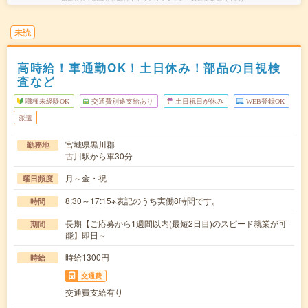
未読
高時給！車通勤OK！土日休み！部品の目視検
査など
職種未経験OK
交通費別途支給あり
土日祝日が休み
WEB登録OK
派遣
宮城県黒川郡
勤務地
古川駅から車30分
月～金・祝
曜日頻度
8:30～17:15※表記のうち実働8時間です。
時間
長期【ご応募から1週間以内(最短2日目)のスピード就業が可
期間
能】即日～
時給1300円
時給
交通費
交通費支給有り