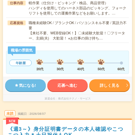
軽作業（仕分け・ピッキング・検品、商品管理）
仕事内容
ハンディを使用してのハーネス部品のピッキング、フォーク
リフトを使用しての運搬作業などをお願いします。…
職種未経験OK / ブランクOK / パソコンスキル不要 / 英語力不
応募資格
要
【来社不要、WEB登録OK！】〇未経験大歓迎！〇フリータ
ー、主婦(夫) 大歓迎！ ※お仕事の掛け持ち…
職場の雰囲気
年齢層
20代
30代
40代
50代
60代
気になる!
応募へ進む
詳しく見る
派遣会社
株式会社テクノ・サービス
未読
掲載日
2026/08/07
NEW
《週3～》身分証明書データの本人確認やこつ
こつ入力＊土日祝休もOK