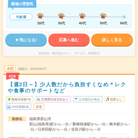
職場の雰囲気
年齢層
20代
30代
40代
50代
60代
気になる!
応募へ進む
詳しく見る
派遣会社
株式会社テクノ・サービス 採用担当
未読
掲載日
2026/08/07
NEW
【週2日～】少人数だから負担すくなめ＊レク
や食事のサポートなど
職種未経験OK
交通費別途支給あり
土日祝日が休み
残業なし
WEB登録OK
派遣
福島県郡山市
勤務地
郡山(福島県)駅から---分／磐梯熱海駅から---分／舞木駅から--
-分／日和田駅から---分／谷田川駅から---分