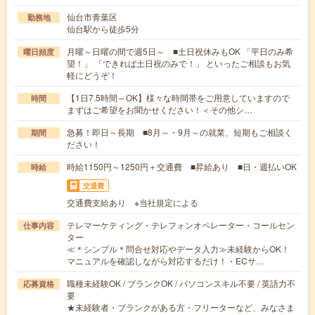
仙台市青葉区
勤務地
仙台駅から徒歩5分
月曜～日曜の間で週5日～ ■土日祝休みもOK 「平日のみ希
曜日頻度
望！」 「できれば土日祝のみで！」 といったご相談もお気
軽にどうぞ！
【1日7.5時間～OK】様々な時間帯をご用意していますので
時間
まずはご希望をお聞かせください！＜その他シ…
急募！即日～長期 ■8月～・9月～の就業、短期もご相談く
期間
ださい！
時給1150円～1250円＋交通費 ■昇給あり ■日・週払いOK
時給
交通費
交通費支給あり ※当社規定による
テレマーケティング・テレフォンオペレーター・コールセン
仕事内容
ター
≪＊シンプル＊問合せ対応やデータ入力≫未経験からOK！
マニュアルを確認しながら対応するだけ！・ECサ…
職種未経験OK / ブランクOK / パソコンスキル不要 / 英語力不
応募資格
要
★未経験者・ブランクがある方・フリーターなど、みなさま