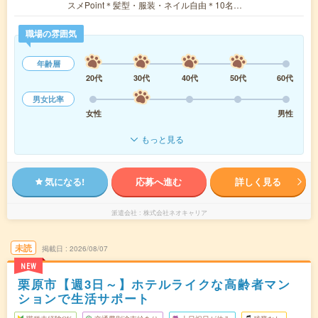
スメPoint＊髪型・服装・ネイル自由＊10名…
職場の雰囲気
年齢層
20代
30代
40代
50代
60代
男女比率
女性
男性
もっと見る
気になる!
応募へ進む
詳しく見る
派遣会社
株式会社ネオキャリア
未読
掲載日
2026/08/07
NEW
栗原市【週3日～】ホテルライクな高齢者マン
ションで生活サポート