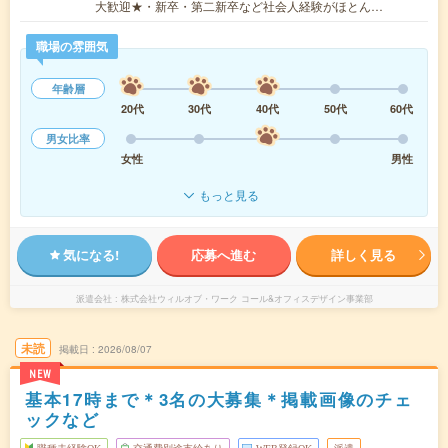
大歓迎★・新卒・第二新卒など社会人経験がほとん…
職場の雰囲気
年齢層
20代
30代
40代
50代
60代
男女比率
女性
男性
もっと見る
気になる!
応募へ進む
詳しく見る
派遣会社
株式会社ウィルオブ・ワーク コール&オフィスデザイン事業部
未読
掲載日
2026/08/07
NEW
基本17時まで＊3名の大募集＊掲載画像のチェ
ックなど