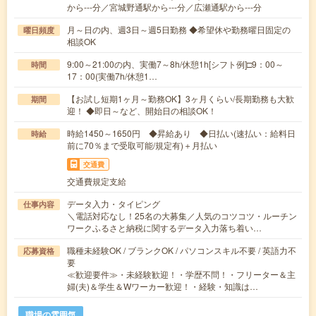
から---分／宮城野通駅から---分／広瀬通駅から---分
月～日の内、週3日～週5日勤務 ◆希望休や勤務曜日固定の
曜日頻度
相談OK
9:00～21:00の内、実働7～8h/休憩1h[シフト例]□9：00～
時間
17：00(実働7h/休憩1…
【お試し短期1ヶ月～勤務OK】3ヶ月くらい/長期勤務も大歓
期間
迎！ ◆即日～など、開始日の相談OK！
時給1450～1650円 ◆昇給あり ◆日払い(速払い：給料日
時給
前に70％まで受取可能/規定有)＋月払い
交通費
交通費規定支給
データ入力・タイピング
仕事内容
＼電話対応なし！25名の大募集／人気のコツコツ・ルーチン
ワークふるさと納税に関するデータ入力落ち着い…
職種未経験OK / ブランクOK / パソコンスキル不要 / 英語力不
応募資格
要
≪歓迎要件≫・未経験歓迎！・学歴不問！・フリーター＆主
婦(夫)＆学生＆Wワーカー歓迎！・経験・知識は…
職場の雰囲気