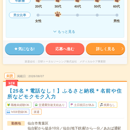
年齢層
20代
30代
40代
50代
60代
男女比率
女性
男性
もっと見る
気になる!
応募へ進む
詳しく見る
派遣会社
日研トータルソーシング株式会社 メディカルケア事業部
未読
掲載日
2026/08/07
NEW
【25名＊電話なし！】ふるさと納税＊名前や住
所などモクモク入力
職種未経験OK
交通費別途支給あり
土日祝日が休み
残業なし
WEB登録OK
派遣
仙台市青葉区
勤務地
仙台駅から徒歩10分／仙台(地下鉄)駅から---分／あおば通駅