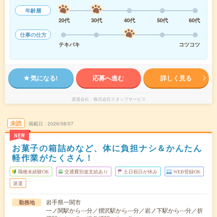
年齢層
20代
30代
40代
50代
60代
仕事の仕方
テキパキ
コツコツ
気になる!
応募へ進む
詳しく見る
派遣会社
株式会社スタッフサービス
未読
掲載日
2026/08/07
NEW
お菓子の箱詰めなど、体に負担ナシ＆かんたん
軽作業がたくさん！
職種未経験OK
交通費別途支給あり
土日祝日が休み
WEB登録OK
派遣
岩手県一関市
勤務地
一ノ関駅から---分／摺沢駅から---分／岩ノ下駅から---分／折