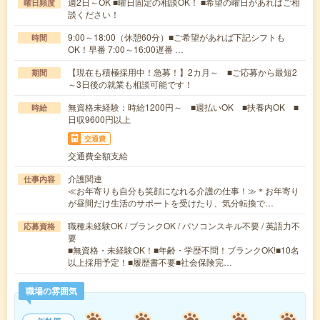
週2日～OK ■曜日固定の相談OK！ ■希望の曜日があればご相
曜日頻度
談ください！
9:00～18:00（休憩60分）■ご希望があれば下記シフトも
時間
OK！早番 7:00～16:00遅番 …
【現在も積極採用中！急募！】2カ月～ ■ご応募から最短2
期間
～3日後の就業も相談可能です！
無資格未経験：時給1200円～ ■週払いOK ■扶養内OK ■
時給
日収9600円以上
交通費
交通費全額支給
介護関連
仕事内容
≪お年寄りも自分も笑顔になれる介護の仕事！≫＊お年寄り
が昼間だけ生活のサポートを受けたり、気分転換で…
職種未経験OK / ブランクOK / パソコンスキル不要 / 英語力不
応募資格
要
■無資格・未経験OK！■年齢・学歴不問！ブランクOK!■10名
以上採用予定！■履歴書不要■社会保険完…
職場の雰囲気