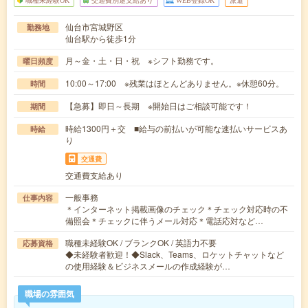
職種未経験OK
交通費別途支給あり
WEB登録OK
派遣
仙台市宮城野区
勤務地
仙台駅から徒歩1分
月～金・土・日・祝 ※シフト勤務です。
曜日頻度
10:00～17:00 ※残業はほとんどありません。※休憩60分。
時間
【急募】即日～長期 ※開始日はご相談可能です！
期間
時給1300円＋交 ■給与の前払いが可能な速払いサービスあ
時給
り
交通費
交通費支給あり
一般事務
仕事内容
＊インターネット掲載画像のチェック＊チェック対応時の不
備照会＊チェックに伴うメール対応＊電話応対など…
職種未経験OK / ブランクOK / 英語力不要
応募資格
◆未経験者歓迎！◆Slack、Teams、ロケットチャットなど
の使用経験＆ビジネスメールの作成経験が…
職場の雰囲気