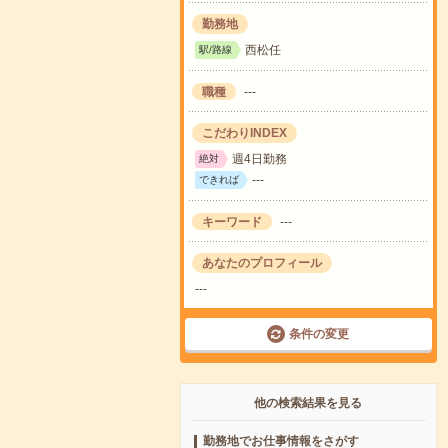
勤務地
西松任
駅/路線
職種
---
こだわりINDEX
週4日勤務
絶対
---
できれば
キーワード
---
あなたのプロフィール
---
条件の変更
他の検索結果を見る
勤務地でお仕事情報をさがす