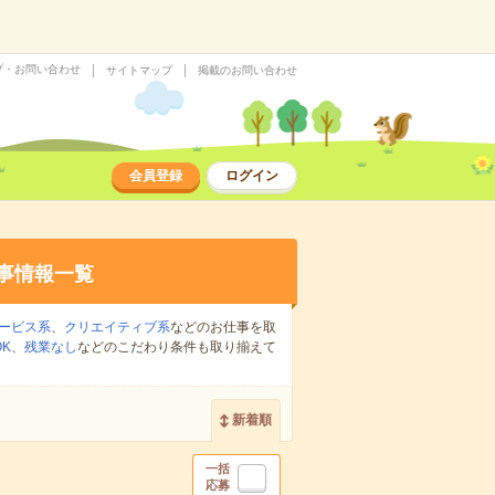
プ・お問い合わせ
サイトマップ
掲載のお問い合わせ
会員登録
ログイン
事情報一覧
ービス系
、
クリエイティブ系
などのお仕事を取
K
、
残業なし
などのこだわり条件も取り揃えて
新着順
一括
応募