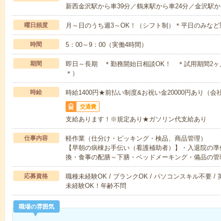
新西金沢駅から車39分／鶴来駅から車24分／金沢駅か
曜日頻度
月～日のうち週3～OK！（シフト制）＊平日のみなど
時間
5：00～9：00（実働4時間）
期間
即日～長期 ＊勤務開始日相談OK！ ＊試用期間2
＊）
時給
時給1400円★前払い制度&お祝い金20000円あり（会
交通費
支給あります！※規定あり★ガソリン代支給あり
仕事内容
軽作業（仕分け・ピッキング・検品、商品管理）
【早朝の病棟お手伝い（看護補助者）】・入退院の準
換・食事の配膳～下膳・ベッドメーキング・備品の管
応募資格
職種未経験OK / ブランクOK / パソコンスキル不要 /
未経験OK！年齢不問
職場の雰囲気