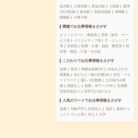
金沢駅
大聖寺駅
西金沢駅
小松駅
粟津
(石川県)駅
森本駅
加賀温泉駅
明峰駅
動橋駅
小舞子駅
職種でお仕事情報をさがす
オフィスワーク・事務系
営業・販売・サー
ビス系
クリエイティブ系
IT・エンジニア
系
技術系
医療・介護・福祉・教育系
軽
作業・物流・工場・その他
こだわりでお仕事情報をさがす
短期
単発
職種未経験OK
10名以上の大
量募集
友だちと一緒の応募OK
在宅・リモ
ートワーク
週2～3日勤務
土日祝のみ勤
務
残業なし
副業・WワークOK
交通費
別途支給あり
語学力が活かせる
人気のワードでお仕事情報をさがす
急募
年齢不問
財団法人
英語
書類チェ
ック
テレビ局
封入
大学