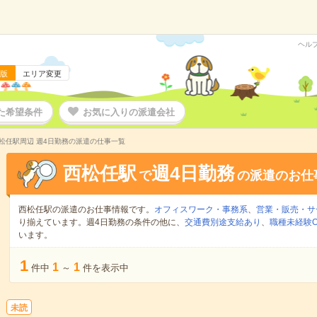
ヘル
版
エリア変更
た希望条件
お気に入りの派遣会社
松任駅周辺 週4日勤務の派遣の仕事一覧
西松任駅
週4日勤務
で
の派遣のお仕
西松任駅の派遣のお仕事情報です。
オフィスワーク・事務系
、
営業・販売・サ
り揃えています。週4日勤務の条件の他に、
交通費別途支給あり
、
職種未経験O
います。
1
1
1
件中
～
件を表示中
未読