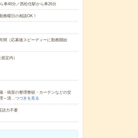
ら車40分／西松任駅から車26分
勤務曜日の相談OK！
ヶ月間（応募後スピーディーに勤務開始
社規定内）
備・病室の整理整頓・カーテンなどの交
理～清…
つづきを見る
 英語力不要