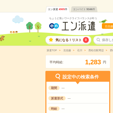
エン派遣
4905
件
エンバイト
9346
件
ちょうど良いワークライフバランスが叶う
北信越
気になる！リスト
0
保存し
派遣TOP
北信越
石川
西松任駅周辺
西
,
1
2
8
3
平均時給:
円
設定中の検索条件
期間
---
派遣形式
---
時給
---