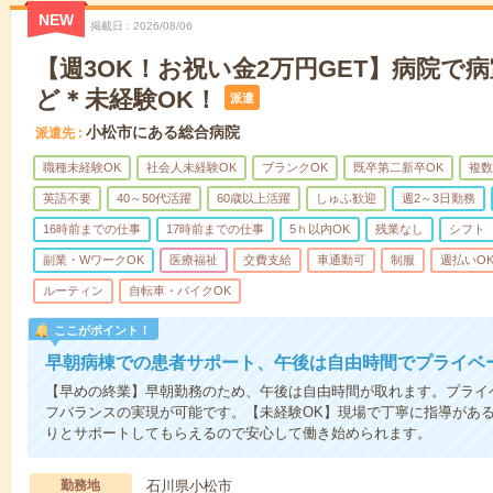
NEW
掲載日
2026/08/06
【週3OK！お祝い金2万円GET】病院で
ど＊未経験OK！
派遣
小松市にある総合病院
派遣先
職種未経験OK
社会人未経験OK
ブランクOK
既卒第二新卒OK
複数
英語不要
40～50代活躍
60歳以上活躍
しゅふ歓迎
週2～3日勤務
16時前までの仕事
17時前までの仕事
5ｈ以内OK
残業なし
シフト
副業・WワークOK
医療福祉
交費支給
車通勤可
制服
週払いO
ルーティン
自転車・バイクOK
ここがポイント！
早朝病棟での患者サポート、午後は自由時間でプライベ
【早めの終業】早朝勤務のため、午後は自由時間が取れます。プライ
フバランスの実現が可能です。【未経験OK】現場で丁寧に指導があ
りとサポートしてもらえるので安心して働き始められます。
勤務地
石川県小松市