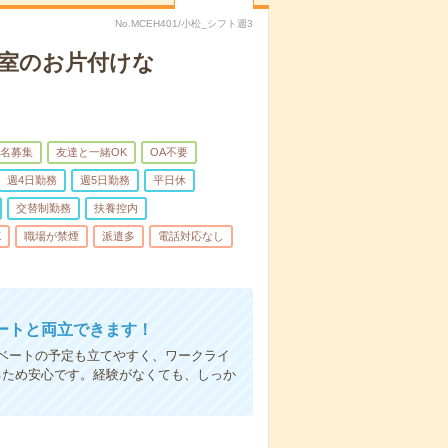
No.MCEH401/小松_シフト週3
病室のお片付けな
名募集
友達と一緒OK
OA不要
週4日勤務
週5日勤務
平日休
交替制勤務
扶養控内
K
職場が禁煙
派遣多
電話対応なし
ートと両立できます！
ベートの予定も立てやすく、ワークライ
るため安心です。経験がなくても、しっか