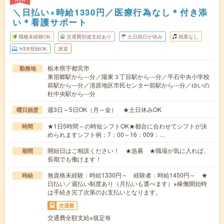
＼日払い×時給1330円／医療行為なし＊付き添
い＊看護サポート
職種未経験OK
交通費別途支給あり
土日祝日が休み
残業なし
WEB登録OK
派遣
栃木県宇都宮市
勤務地
東宿郷駅から---分／陽東３丁目駅から---分／平石中央小学校
前駅から---分／清原地区市民センター前駅から---分／ゆいの
杜中央駅から---分
週3日～5日OK（月～金） ★土日休みOK
曜日頻度
★1日5時間～の時短シフトOK★都合に合わせてシフトが決
時間
められますシフト例：7：00～16：009：…
開始日はご相談ください！ ★急募 ★職場が気に入れば、
期間
長期でも働けます！
無資格未経験：時給1330円～ 経験者：時給1450円～ ★
時給
日払い／週払い制度あり（月払いも選べます）※稼働開始時
は手続き完了次第のお支払いとなります。
交通費
交通費全額支給※規定有