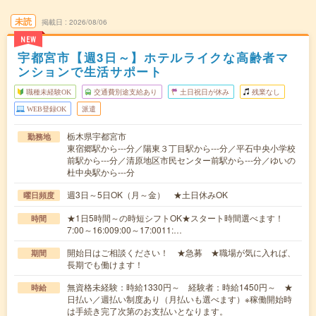
未読
掲載日
2026/08/06
NEW
宇都宮市【週3日～】ホテルライクな高齢者マ
ンションで生活サポート
職種未経験OK
交通費別途支給あり
土日祝日が休み
残業なし
WEB登録OK
派遣
栃木県宇都宮市
勤務地
東宿郷駅から---分／陽東３丁目駅から---分／平石中央小学校
前駅から---分／清原地区市民センター前駅から---分／ゆいの
杜中央駅から---分
週3日～5日OK（月～金） ★土日休みOK
曜日頻度
★1日5時間～の時短シフトOK★スタート時間選べます！
時間
7:00～16:009:00～17:0011:…
開始日はご相談ください！ ★急募 ★職場が気に入れば、
期間
長期でも働けます！
無資格未経験：時給1330円～ 経験者：時給1450円～ ★
時給
日払い／週払い制度あり（月払いも選べます）※稼働開始時
は手続き完了次第のお支払いとなります。