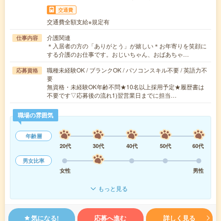
交通費
交通費全額支給※規定有
介護関連
仕事内容
＊入居者の方の「ありがとう」が嬉しい＊お年寄りを笑顔に
する介護のお仕事です。おじいちゃん、おばあちゃ…
職種未経験OK / ブランクOK / パソコンスキル不要 / 英語力不
応募資格
要
無資格・未経験OK年齢不問★10名以上採用予定★履歴書は
不要です▽応募後の流れ1)翌営業日までに担当…
職場の雰囲気
年齢層
20代
30代
40代
50代
60代
男女比率
女性
男性
もっと見る
気になる!
応募へ進む
詳しく見る