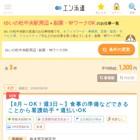
メニュー
気になる!
ログイン
検索
ゆいの杜中央駅周辺
×
副業・WワークOK
のお仕事一覧
ゆいの杜中央駅の派遣のお仕事情報です。
オフィスワーク・事務系
、
営業・販売・サ
ービス系
、
クリエイティブ系
などのお仕事を取り揃えています。副業・WワークOKの
条件の他に、
交通費別途支給あり
、
職種未経験OK
、
友だちと一緒の応募OK
などのこ
だわり条件も取り揃えています。
条件の変更
ゆいの杜中央駅周辺 / 副業・WワークOK
3
1,300
全
件
平均時給:
円
時給順
新着順
未読
掲載日
2026/08/09
NEW
【8月～OK！週3日～】食事の準備などできる
ことから看護助手＊週払いOK
職種未経験OK
交通費別途支給あり
土日祝日が休み
残業なし
WEB登録OK
派遣
栃木県宇都宮市
勤務地