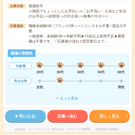
看護助手
仕事内容
≪病院でちょっとしたお手伝い≫〇お手洗い・入浴など生活
のお手伝い○診察室への付き添い○食事のサポート…
職種未経験OK / ブランクOK / パソコンスキル不要 / 英語力不
応募資格
要
≪無資格・未経験OK≫年齢不問★10名以上採用予定★履歴
書は不要です。▽応募後の流れ1)翌営業日まで…
職場の雰囲気
年齢層
20代
30代
40代
50代
60代
男女比率
女性
男性
もっと見る
気になる!
応募へ進む
詳しく見る
派遣会社
マンパワーグループ株式会社 ケアサービス事業部 （医療福祉介護関連）