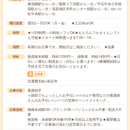
東宿郷駅から---分／陽東３丁目駅から---分／平石中央小学校
前駅から---分／清原地区市民センター前駅から---分／ゆいの
杜中央駅から---分
週3日～5日OK（月～金） ★土日休みOK
曜日頻度
★1日5時間～の時短シフトOK★もちろんフルタイムシフト
時間
も可能★スタート時間選べます7:00～16:…
長期のお仕事です。開始日はご相談ください！ ★急募
期間
無資格未経験：時給1330円～ 経験者：時給1450円～★日
時給
払い／週払い制度あり（月払いも選べます）※稼働開始時は
手続き完了次第のお支払いとなります。
交通費
交通費支給※規定有
看護助手
仕事内容
≪病院でちょっとしたお手伝い≫○カルテ整理などの看護師
さんのお手伝い○シーツの交換やベッドメイキング…
職種未経験OK / ブランクOK / パソコンスキル不要 / 英語力不
応募資格
要
無資格・未経験OK年齢不問★10名以上採用予定★履歴書は
不要です▽応募後の流れ1)翌営業日までに担当…