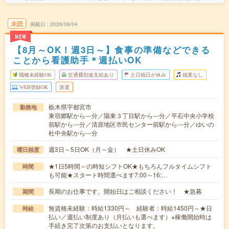
未読
掲載日
2026/08/04
NEW
【8月～OK！週3日～】食事の準備などできる
ことから看護助手＊週払いOK
職種未経験OK
交通費別途支給あり
土日祝日が休み
残業なし
WEB登録OK
派遣
栃木県宇都宮市
勤務地
東宿郷駅から---分／陽東３丁目駅から---分／平石中央小学校
前駅から---分／清原地区市民センター前駅から---分／ゆいの
杜中央駅から---分
週3日～5日OK（月～金） ★土日休みOK
曜日頻度
★1日5時間～の時短シフトOK★もちろんフルタイムシフト
時間
も可能★スタート時間選べます7:00～16:…
長期のお仕事です。開始日はご相談ください！ ★急募
期間
無資格未経験：時給1330円～ 経験者：時給1450円～★日
時給
払い／週払い制度あり（月払いも選べます）※稼働開始時は
手続き完了次第のお支払いとなります。