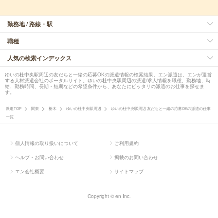
勤務地 / 路線・駅
職種
人気の検索インデックス
ゆいの杜中央駅周辺の友だちと一緒の応募OKの派遣情報の検索結果。エン派遣は、エンが運営
する人材派遣会社のポータルサイト。ゆいの杜中央駅周辺の派遣/求人情報を職種、勤務地、時
給、勤務時間、長期・短期などの希望条件から、あなたにピッタリの派遣のお仕事を探せま
す。
派遣TOP
関東
栃木
ゆいの杜中央駅周辺
ゆいの杜中央駅周辺 友だちと一緒の応募OKの派遣の仕事
一覧
個人情報の取り扱いについて
ご利用規約
ヘルプ・お問い合わせ
掲載のお問い合わせ
エン会社概要
サイトマップ
Copyright © en Inc.