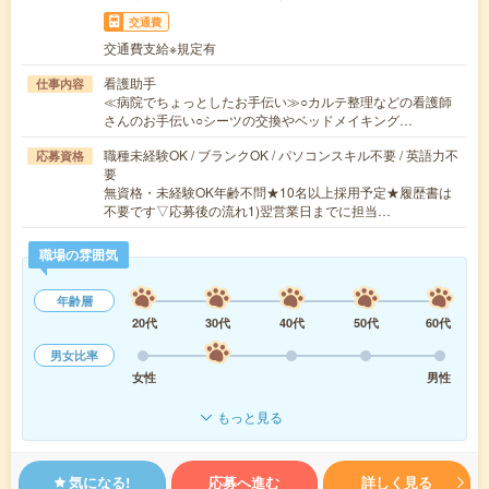
交通費
交通費支給※規定有
看護助手
仕事内容
≪病院でちょっとしたお手伝い≫○カルテ整理などの看護師
さんのお手伝い○シーツの交換やベッドメイキング…
職種未経験OK / ブランクOK / パソコンスキル不要 / 英語力不
応募資格
要
無資格・未経験OK年齢不問★10名以上採用予定★履歴書は
不要です▽応募後の流れ1)翌営業日までに担当…
職場の雰囲気
年齢層
20代
30代
40代
50代
60代
男女比率
女性
男性
もっと見る
気になる!
応募へ進む
詳しく見る