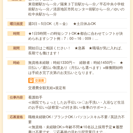
東宿郷駅から---分／陽東３丁目駅から---分／平石中央小学校
前駅から---分／清原地区市民センター前駅から---分／ゆいの
杜中央駅から---分
週3日～5日OK（月～金） ★土日休みOK
曜日頻度
★1日5時間～の時短シフトOK★都合に合わせてシフトが決
時間
められますシフト例：7：00～16：009：…
開始日はご相談ください！ ★急募 ★職場が気に入れば、
期間
長期でも働けます！
無資格未経験：時給1330円～ 経験者：時給1450円～ ★
時給
日払い／週払い制度あり（月払いも選べます）※稼働開始時
は手続き完了次第のお支払いとなります。
交通費
交通費全額支給※規定有
看護助手
仕事内容
≪病院でちょっとしたお手伝い≫〇お手洗い・入浴など生活
のお手伝い○診察室への付き添い○食事のサポート…
職種未経験OK / ブランクOK / パソコンスキル不要 / 英語力不
応募資格
要
≪無資格・未経験OK≫年齢不問★10名以上採用予定★履歴
書は不要です。▽応募後の流れ1)翌営業日まで…