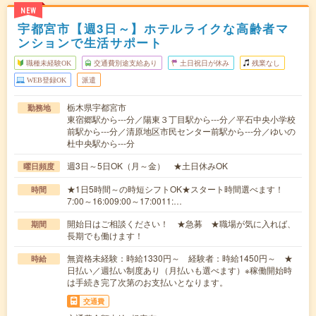
NEW
宇都宮市【週3日～】ホテルライクな高齢者マ
ンションで生活サポート
職種未経験OK
交通費別途支給あり
土日祝日が休み
残業なし
WEB登録OK
派遣
栃木県宇都宮市
勤務地
東宿郷駅から---分／陽東３丁目駅から---分／平石中央小学校
前駅から---分／清原地区市民センター前駅から---分／ゆいの
杜中央駅から---分
週3日～5日OK（月～金） ★土日休みOK
曜日頻度
★1日5時間～の時短シフトOK★スタート時間選べます！
時間
7:00～16:009:00～17:0011:…
開始日はご相談ください！ ★急募 ★職場が気に入れば、
期間
長期でも働けます！
無資格未経験：時給1330円～ 経験者：時給1450円～ ★
時給
日払い／週払い制度あり（月払いも選べます）※稼働開始時
は手続き完了次第のお支払いとなります。
交通費