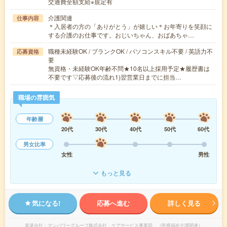
交通費全額支給※規定有
介護関連
仕事内容
＊入居者の方の「ありがとう」が嬉しい＊お年寄りを笑顔に
する介護のお仕事です。おじいちゃん、おばあちゃ…
職種未経験OK / ブランクOK / パソコンスキル不要 / 英語力不
応募資格
要
無資格・未経験OK年齢不問★10名以上採用予定★履歴書は
不要です▽応募後の流れ1)翌営業日までに担当…
職場の雰囲気
年齢層
20代
30代
40代
50代
60代
男女比率
女性
男性
もっと見る
気になる!
応募へ進む
詳しく見る
派遣会社
マンパワーグループ株式会社 ケアサービス事業部 （医療福祉介護関連）