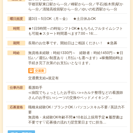
宇都宮駅東口駅から---分／峰駅から---分／平石(栃木県)駅か
ら---分／清陵高校前駅から---分／ゆいの杜西駅から---分
週3日～5日OK（月～金） ★土日休みOK
曜日頻度
★1日5時間～の時短シフトOK★もちろんフルタイムシフト
時間
も可能★スタート時間選べます7:00～16:…
長期のお仕事です。開始日はご相談ください！ ★急募
期間
無資格未経験：時給1330円～ 経験者：時給1450円～★日
時給
払い／週払い制度あり（月払いも選べます）※稼働開始時は
手続き完了次第のお支払いとなります。
交通費
交通費支給※規定有
看護助手
仕事内容
≪病院でちょっとしたお手伝い≫○カルテ整理などの看護師
さんのお手伝い○シーツの交換やベッドメイキング…
職種未経験OK / ブランクOK / パソコンスキル不要 / 英語力不
応募資格
要
無資格・未経験OK年齢不問★10名以上採用予定★履歴書は
不要です▽応募後の流れ1)翌営業日までに担当…