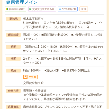
健康管理メイン
職種未経験OK
交通費別途支給あり
WEB登録OK
派遣
栃木県宇都宮市
勤務地
江曽島駅から---分／宇都宮駅東口駅から---分／峰駅から---分
／平石(栃木県)駅から---分／清陵高校前駅から---分
週2日～OK！ ■曜日固定の相談OK！ ■ご希望の曜日をご相談
曜日頻度
ください！
【日勤のみ】9:00～18:00（休憩60分）■ご希望があればその
時間
他シフトもOK！（例）8:30～1…
2ヶ月～ ■ご応募から最短3日後に開始可能 8月～、9月ス
期間
タートもOK！
時給1800円～ ■週払いOK ■日収1万4400円以上
時給
交通費
交通費全額支給
看護師・准看護師
仕事内容
≪介護施設で体調管理がメインの看護師≫日常の体調管理が
メインだから、基礎的な看護の知識があればOK！…
職種未経験OK / ブランクOK / パソコンスキル不要 / 英語力不
応募資格