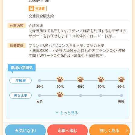
2000円×15h）
交通費
交通費全額支給
介護関連
仕事内容
＼介護施設で見守りやお手伝い／施設を利用するお年寄りの
サポートをお任せします！＜具体的には…＞・お掃…
ブランクOK / パソコンスキル不要 / 英語力不要
応募資格
＜無資格OK！＞介護の経験をお持ちの方ブランクOK・年齢
不問！WワークOK10名以上募集中！履歴書不…
職場の雰囲気
年齢層
20代
30代
40代
50代
60代
男女比率
女性
男性
もっと見る
気になる!
応募へ進む
詳しく見る