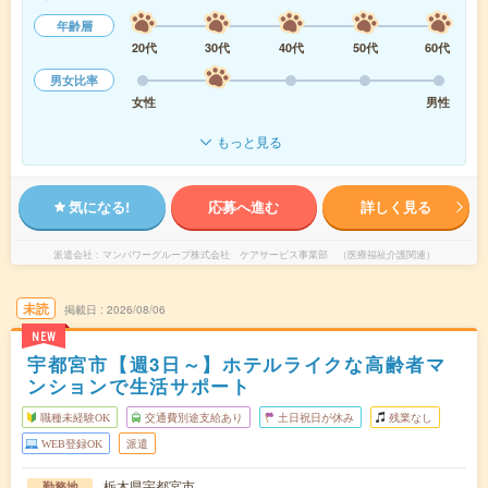
年齢層
20代
30代
40代
50代
60代
男女比率
女性
男性
もっと見る
気になる!
応募へ進む
詳しく見る
派遣会社
マンパワーグループ株式会社 ケアサービス事業部 （医療福祉介護関連）
未読
掲載日
2026/08/06
NEW
宇都宮市【週3日～】ホテルライクな高齢者マ
ンションで生活サポート
職種未経験OK
交通費別途支給あり
土日祝日が休み
残業なし
WEB登録OK
派遣
栃木県宇都宮市
勤務地