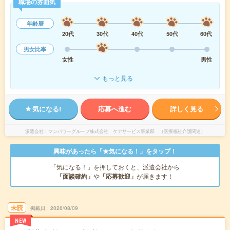
職場の雰囲気
年齢層
20代
30代
40代
50代
60代
男女比率
女性
男性
もっと見る
気になる!
応募へ進む
詳しく見る
派遣会社
マンパワーグループ株式会社 ケアサービス事業部 （医療福祉介護関連）
興味があったら「★気になる！」をタップ！
「気になる！」を押しておくと、派遣会社から
「面談確約」
や
「応募歓迎」
が届きます！
未読
掲載日
2026/08/09
NEW