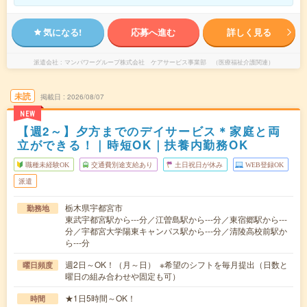
気になる!
応募へ進む
詳しく見る
派遣会社
マンパワーグループ株式会社 ケアサービス事業部 （医療福祉介護関連）
未読
掲載日
2026/08/07
NEW
【週2～】夕方までのデイサービス＊家庭と両
立ができる！｜時短OK｜扶養内勤務OK
職種未経験OK
交通費別途支給あり
土日祝日が休み
WEB登録OK
派遣
栃木県宇都宮市
勤務地
東武宇都宮駅から---分／江曽島駅から---分／東宿郷駅から---
分／宇都宮大学陽東キャンパス駅から---分／清陵高校前駅か
ら---分
週2日～OK！（月～日） ※希望のシフトを毎月提出（日数と
曜日頻度
曜日の組み合わせや固定も可）
★1日5時間～OK！
時間