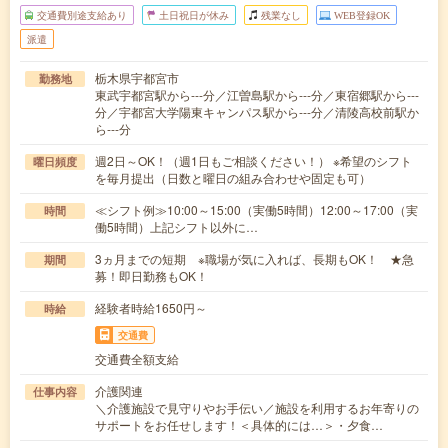
交通費別途支給あり
土日祝日が休み
残業なし
WEB登録OK
派遣
栃木県宇都宮市
勤務地
東武宇都宮駅から---分／江曽島駅から---分／東宿郷駅から---
分／宇都宮大学陽東キャンパス駅から---分／清陵高校前駅か
ら---分
週2日～OK！（週1日もご相談ください！） ※希望のシフト
曜日頻度
を毎月提出（日数と曜日の組み合わせや固定も可）
≪シフト例≫10:00～15:00（実働5時間）12:00～17:00（実
時間
働5時間）上記シフト以外に…
3ヵ月までの短期 ※職場が気に入れば、長期もOK！ ★急
期間
募！即日勤務もOK！
経験者時給1650円～
時給
交通費
交通費全額支給
介護関連
仕事内容
＼介護施設で見守りやお手伝い／施設を利用するお年寄りの
サポートをお任せします！＜具体的には…＞・夕食…