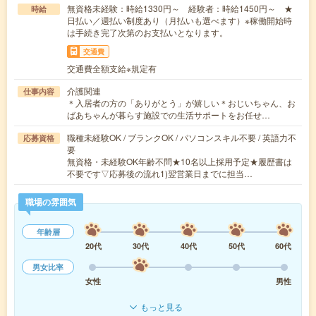
無資格未経験：時給1330円～ 経験者：時給1450円～ ★
時給
日払い／週払い制度あり（月払いも選べます）※稼働開始時
は手続き完了次第のお支払いとなります。
交通費
交通費全額支給※規定有
介護関連
仕事内容
＊入居者の方の「ありがとう」が嬉しい＊おじいちゃん、お
ばあちゃんが暮らす施設での生活サポートをお任せ…
職種未経験OK / ブランクOK / パソコンスキル不要 / 英語力不
応募資格
要
無資格・未経験OK年齢不問★10名以上採用予定★履歴書は
不要です▽応募後の流れ1)翌営業日までに担当…
職場の雰囲気
年齢層
20代
30代
40代
50代
60代
男女比率
女性
男性
もっと見る