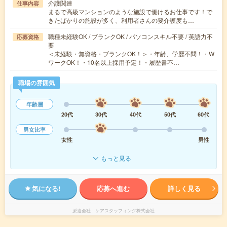
介護関連
仕事内容
まるで高級マンションのような施設で働けるお仕事です！で
きたばかりの施設が多く、利用者さんの要介護度も…
職種未経験OK / ブランクOK / パソコンスキル不要 / 英語力不
応募資格
要
＜未経験・無資格・ブランクOK！＞・年齢、学歴不問！・W
ワークOK！・10名以上採用予定！・履歴書不…
職場の雰囲気
年齢層
20代
30代
40代
50代
60代
男女比率
女性
男性
もっと見る
気になる!
応募へ進む
詳しく見る
派遣会社
ケアスタッフィング株式会社