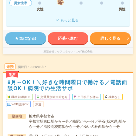
男女比率
女性
男性
もっと見る
気になる!
応募へ進む
詳しく見る
派遣会社
ケアスタッフィング株式会社
未読
掲載日
2026/08/07
NEW
8月～OK！＼好きな時間曜日で働ける／電話面
談OK！病院での生活サポ
職種未経験OK
交通費別途支給あり
土日祝日が休み
残業なし
WEB登録OK
派遣
栃木県宇都宮市
勤務地
宇都宮駅東口駅から---分／峰駅から---分／平石(栃木県)駅か
ら---分／清陵高校前駅から---分／ゆいの杜西駅から---分
週3日～5日OK（月～金） ★土日休みOK