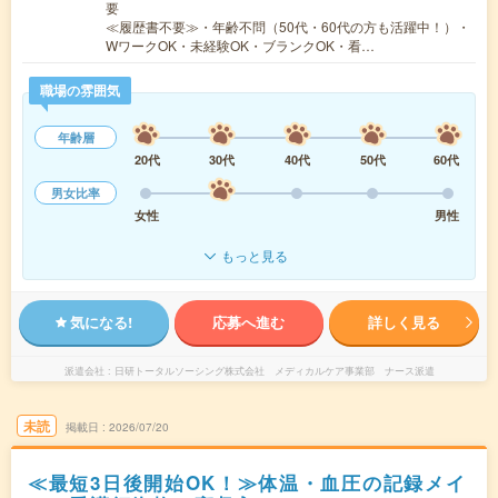
要
≪履歴書不要≫・年齢不問（50代・60代の方も活躍中！）・
WワークOK・未経験OK・ブランクOK・看…
職場の雰囲気
年齢層
20代
30代
40代
50代
60代
男女比率
女性
男性
もっと見る
気になる!
応募へ進む
詳しく見る
派遣会社
日研トータルソーシング株式会社 メディカルケア事業部 ナース派遣
未読
掲載日
2026/07/20
≪最短3日後開始OK！≫体温・血圧の記録メイ