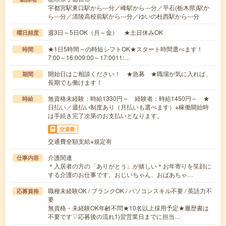
宇都宮駅東口駅から---分／峰駅から---分／平石(栃木県)駅か
ら---分／清陵高校前駅から---分／ゆいの杜西駅から---分
週3日～5日OK（月～金） ★土日休みOK
曜日頻度
★1日5時間～の時短シフトOK★スタート時間選べます！
時間
7:00～16:009:00～17:0011:…
開始日はご相談ください！ ★急募 ★職場が気に入れば、
期間
長期でも働けます！
無資格未経験：時給1330円～ 経験者：時給1450円～ ★
時給
日払い／週払い制度あり（月払いも選べます）※稼働開始時
は手続き完了次第のお支払いとなります。
交通費
交通費全額支給※規定有
介護関連
仕事内容
＊入居者の方の「ありがとう」が嬉しい＊お年寄りを笑顔に
する介護のお仕事です。おじいちゃん、おばあちゃ…
職種未経験OK / ブランクOK / パソコンスキル不要 / 英語力不
応募資格
要
無資格・未経験OK年齢不問★10名以上採用予定★履歴書は
不要です▽応募後の流れ1)翌営業日までに担当…