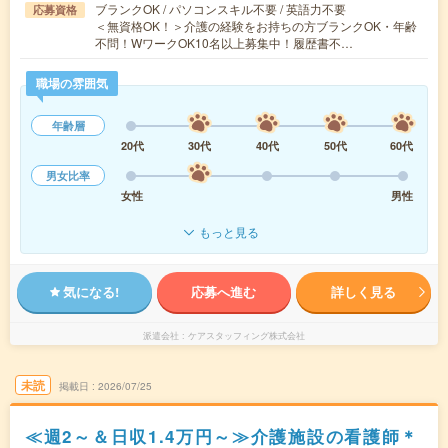
ブランクOK / パソコンスキル不要 / 英語力不要
応募資格
＜無資格OK！＞介護の経験をお持ちの方ブランクOK・年齢
不問！WワークOK10名以上募集中！履歴書不…
職場の雰囲気
年齢層
20代
30代
40代
50代
60代
男女比率
女性
男性
もっと見る
気になる!
応募へ進む
詳しく見る
派遣会社
ケアスタッフィング株式会社
未読
掲載日
2026/07/25
≪週2～＆日収1.4万円～≫介護施設の看護師＊