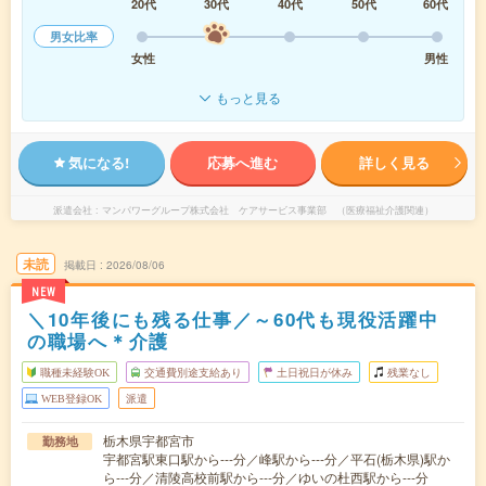
20代
30代
40代
50代
60代
男女比率
女性
男性
もっと見る
気になる!
応募へ進む
詳しく見る
派遣会社
マンパワーグループ株式会社 ケアサービス事業部 （医療福祉介護関連）
未読
掲載日
2026/08/06
NEW
＼10年後にも残る仕事／～60代も現役活躍中
の職場へ＊介護
職種未経験OK
交通費別途支給あり
土日祝日が休み
残業なし
WEB登録OK
派遣
栃木県宇都宮市
勤務地
宇都宮駅東口駅から---分／峰駅から---分／平石(栃木県)駅か
ら---分／清陵高校前駅から---分／ゆいの杜西駅から---分