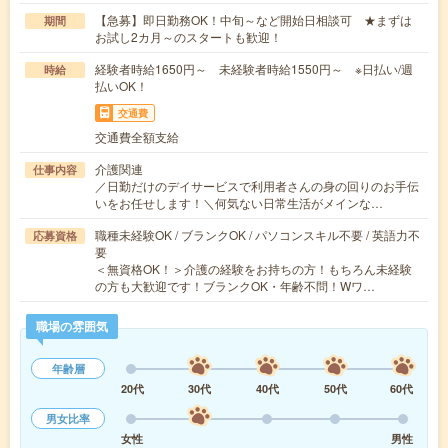
【急募】即日勤務OK！中旬～など開始日相談可 ★まずは
期間
お試し2カ月～のスタートも歓迎！
経験者時給1650円～ 未経験者時給1550円～ ※日払い/週
時給
払いOK！
交通費
交通費全額支給
介護関連
仕事内容
／日勤だけのデイサービスで利用者さんの身の回りのお手伝
いをお任せします！＼何気ない日常生活がメインな…
職種未経験OK / ブランクOK / パソコンスキル不要 / 英語力不
応募資格
要
＜無資格OK！＞介護の経験をお持ちの方！もちろん未経験
の方も大歓迎です！ブランクOK・年齢不問！Wワ…
職場の雰囲気
年齢層
20代
30代
40代
50代
60代
男女比率
女性
男性