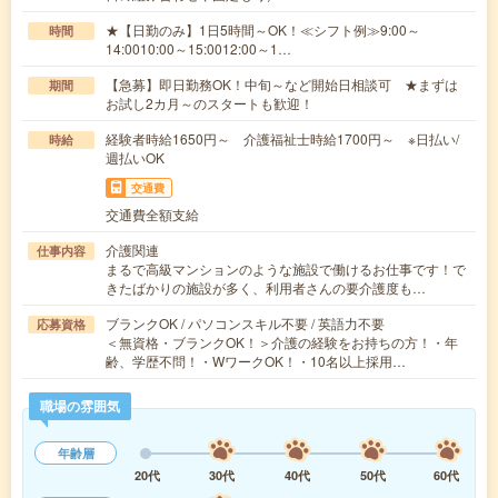
★【日勤のみ】1日5時間～OK！≪シフト例≫9:00～
時間
14:0010:00～15:0012:00～1…
【急募】即日勤務OK！中旬～など開始日相談可 ★まずは
期間
お試し2カ月～のスタートも歓迎！
経験者時給1650円～ 介護福祉士時給1700円～ ※日払い/
時給
週払いOK
交通費
交通費全額支給
介護関連
仕事内容
まるで高級マンションのような施設で働けるお仕事です！で
きたばかりの施設が多く、利用者さんの要介護度も…
ブランクOK / パソコンスキル不要 / 英語力不要
応募資格
＜無資格・ブランクOK！＞介護の経験をお持ちの方！・年
齢、学歴不問！・WワークOK！・10名以上採用…
職場の雰囲気
年齢層
20代
30代
40代
50代
60代