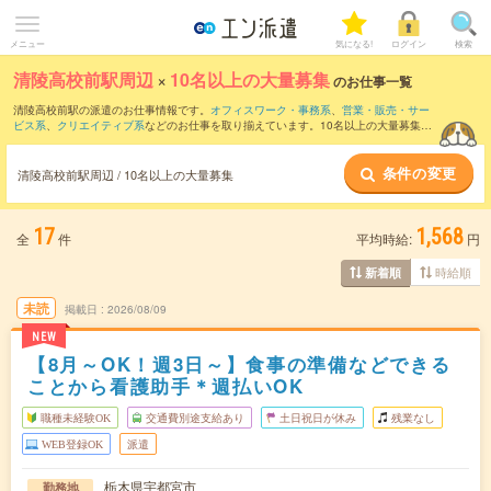
メニュー
気になる!
ログイン
検索
清陵高校前駅周辺
×
10名以上の大量募集
のお仕事一覧
清陵高校前駅の派遣のお仕事情報です。
オフィスワーク・事務系
、
営業・販売・サー
ビス系
、
クリエイティブ系
などのお仕事を取り揃えています。10名以上の大量募集の
条件の他に、
交通費別途支給あり
、
職種未経験OK
、
友だちと一緒の応募OK
などのこ
だわり条件も取り揃えています。
条件の変更
清陵高校前駅周辺 / 10名以上の大量募集
17
1,568
全
件
平均時給:
円
時給順
新着順
未読
掲載日
2026/08/09
NEW
【8月～OK！週3日～】食事の準備などできる
ことから看護助手＊週払いOK
職種未経験OK
交通費別途支給あり
土日祝日が休み
残業なし
WEB登録OK
派遣
栃木県宇都宮市
勤務地