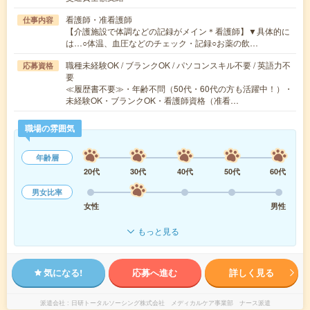
看護師・准看護師
仕事内容
【介護施設で体調などの記録がメイン＊看護師】▼具体的に
は…○体温、血圧などのチェック・記録○お薬の飲…
職種未経験OK / ブランクOK / パソコンスキル不要 / 英語力不
応募資格
要
≪履歴書不要≫・年齢不問（50代・60代の方も活躍中！）・
未経験OK・ブランクOK・看護師資格（准看…
職場の雰囲気
年齢層
20代
30代
40代
50代
60代
男女比率
女性
男性
もっと見る
気になる!
応募へ進む
詳しく見る
派遣会社
日研トータルソーシング株式会社 メディカルケア事業部 ナース派遣