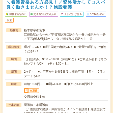
＼看護資格ある方必見！／資格活かしてコスパ
良く働きませんか！？施設看護
職種未経験OK
交通費別途支給あり
土日祝日が休み
WEB登録OK
派遣
栃木県宇都宮市
勤務地
江曽島駅から---分／宇都宮駅東口駅から---分／峰駅から---分
／平石(栃木県)駅から---分／清陵高校前駅から---分
週2日～OK！ ■曜日固定の相談OK！ ■ご希望の曜日をご相談
曜日頻度
ください！
【日勤のみ】9:00～18:00（休憩60分）■ご希望があればその
時間
他シフトもOK！（例）8:30～1…
2ヶ月～ ■ご応募から最短3日後に開始可能 8月～、9月ス
期間
タートもOK！
時給1800円～ ■週払いOK ■日収1万4400円以上
時給
交通費
交通費全額支給
看護師・准看護師
仕事内容
【介護施設で健康・体調管理がメイン＊看護師】介護施設で