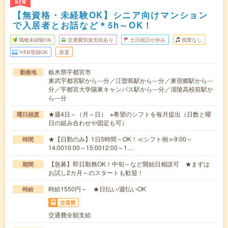
NEW
【無資格・未経験OK】シニア向けマンション
で入居者とお話など＊5h～OK！
職種未経験OK
交通費別途支給あり
土日祝日が休み
残業なし
WEB登録OK
派遣
栃木県宇都宮市
勤務地
東武宇都宮駅から---分／江曽島駅から---分／東宿郷駅から---
分／宇都宮大学陽東キャンパス駅から---分／清陵高校前駅か
ら---分
★週4日～（月～日） ※希望のシフトを毎月提出（日数と曜
曜日頻度
日の組み合わせや固定も可）
★【日勤のみ】1日5時間～OK！≪シフト例≫9:00～
時間
14:0010:00～15:0012:00～1…
【急募】即日勤務OK！中旬～など開始日相談可 ★まずは
期間
お試し2カ月～のスタートも歓迎！
時給1550円～ ★日払い/週払いOK
時給
交通費
交通費全額支給