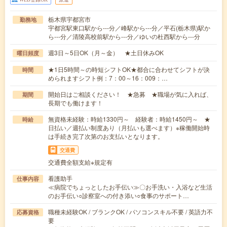
栃木県宇都宮市
勤務地
宇都宮駅東口駅から---分／峰駅から---分／平石(栃木県)駅か
ら---分／清陵高校前駅から---分／ゆいの杜西駅から---分
週3日～5日OK（月～金） ★土日休みOK
曜日頻度
★1日5時間～の時短シフトOK★都合に合わせてシフトが決
時間
められますシフト例：7：00～16：009：…
開始日はご相談ください！ ★急募 ★職場が気に入れば、
期間
長期でも働けます！
無資格未経験：時給1330円～ 経験者：時給1450円～ ★
時給
日払い／週払い制度あり（月払いも選べます）※稼働開始時
は手続き完了次第のお支払いとなります。
交通費
交通費全額支給※規定有
看護助手
仕事内容
≪病院でちょっとしたお手伝い≫〇お手洗い・入浴など生活
のお手伝い○診察室への付き添い○食事のサポート…
職種未経験OK / ブランクOK / パソコンスキル不要 / 英語力不
応募資格
要