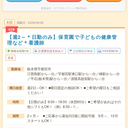
派遣会社
ケアスタッフィング株式会社
未読
掲載日
2026/08/08
NEW
【週2～＊日勤のみ】保育園で子どもの健康管
理など＊看護師
職種未経験OK
交通費別途支給あり
土日祝日が休み
WEB登録OK
派遣
栃木県宇都宮市
勤務地
江曽島駅から---分／宇都宮駅東口駅から---分／峰駅から---分
／平石(栃木県)駅から---分／清陵高校前駅から---分
週2日～OK！ ■曜日固定の相談OK！ ■ご希望の曜日をご相談
曜日頻度
ください！
【日勤のみ】9:00～18:00（休憩60分）■ご希望があればその
時間
他シフトもOK！（例）8:30～1…
2ヶ月～ ■ご応募から最短3日後に開始可能 9月～、10月
期間
スタートもOK！