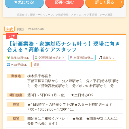
気になる!
応募へ進む
詳しく見る
派遣会社
日研トータルソーシング株式会社 メディカルケア事業部 ナース派遣
未読
掲載日
2026/08/08
NEW
【計画業務・家族対応ナシも叶う】現場に向き
合える＊高齢者ケアスタッフ
職種未経験OK
交通費別途支給あり
土日祝日が休み
残業なし
WEB登録OK
派遣
栃木県宇都宮市
勤務地
宇都宮駅東口駅から---分／峰駅から---分／平石(栃木県)駅か
ら---分／清陵高校前駅から---分／ゆいの杜西駅から---分
週3日～5日OK（月～金） ★土日休みOK
曜日頻度
★1日5時間～の時短シフトOK★スタート時間選べます！
時間
7:00～16:009:00～17:0011:…
開始日はご相談ください！ ★急募 ★職場が気に入れば、
期間
長期でも働けます！