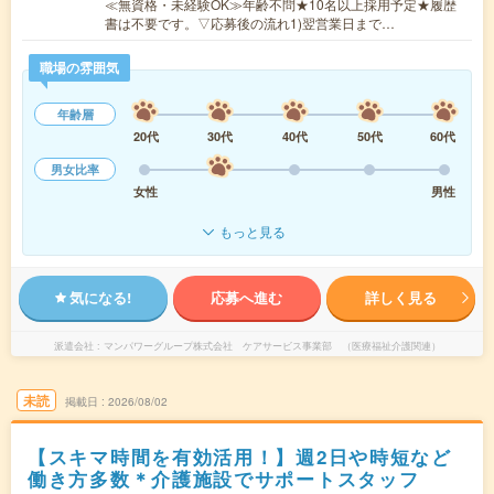
≪無資格・未経験OK≫年齢不問★10名以上採用予定★履歴
書は不要です。▽応募後の流れ1)翌営業日まで…
職場の雰囲気
年齢層
20代
30代
40代
50代
60代
男女比率
女性
男性
もっと見る
気になる!
応募へ進む
詳しく見る
派遣会社
マンパワーグループ株式会社 ケアサービス事業部 （医療福祉介護関連）
未読
掲載日
2026/08/02
【スキマ時間を有効活用！】週2日や時短など
働き方多数＊介護施設でサポートスタッフ