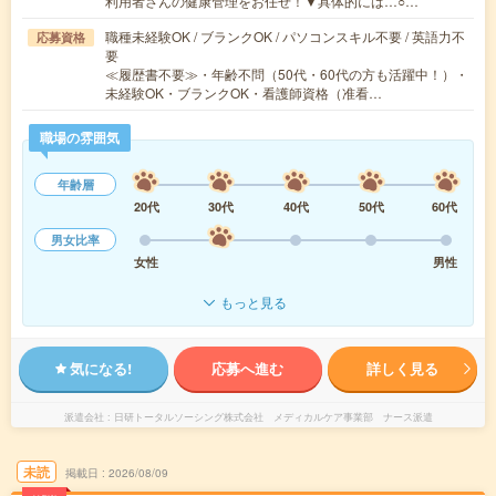
利用者さんの健康管理をお任せ！▼具体的には…○…
職種未経験OK / ブランクOK / パソコンスキル不要 / 英語力不
応募資格
要
≪履歴書不要≫・年齢不問（50代・60代の方も活躍中！）・
未経験OK・ブランクOK・看護師資格（准看…
職場の雰囲気
年齢層
20代
30代
40代
50代
60代
男女比率
女性
男性
もっと見る
気になる!
応募へ進む
詳しく見る
派遣会社
日研トータルソーシング株式会社 メディカルケア事業部 ナース派遣
未読
掲載日
2026/08/09