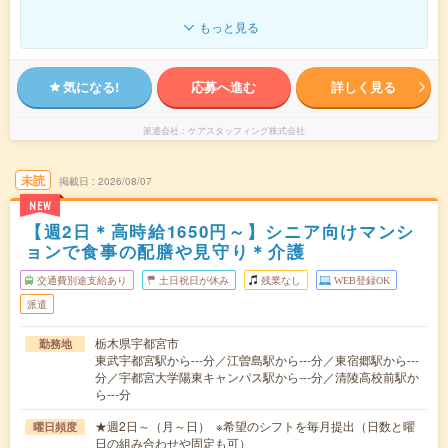
もっと見る
気になる!
応募へ進む
詳しく見る
派遣会社
ケアスタッフィング株式会社
未読
掲載日
2026/08/07
NEW
【週2日＊高時給1650円～】シニア向けマンシ
ョンで食事の配膳や見守り＊介護
交通費別途支給あり
土日祝日が休み
残業なし
WEB登録OK
派遣
栃木県宇都宮市
勤務地
東武宇都宮駅から---分／江曽島駅から---分／東宿郷駅から---
分／宇都宮大学陽東キャンパス駅から---分／清陵高校前駅か
ら---分
★週2日～（月～日） ※希望のシフトを毎月提出（日数と曜
曜日頻度
日の組み合わせや固定も可）