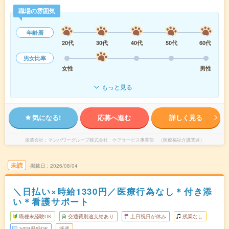
職場の雰囲気
年齢層
20代
30代
40代
50代
60代
男女比率
女性
男性
もっと見る
気になる!
応募へ進む
詳しく見る
派遣会社
マンパワーグループ株式会社 ケアサービス事業部 （医療福祉介護関連）
未読
掲載日
2026/08/04
＼日払い×時給1330円／医療行為なし＊付き添
い＊看護サポート
職種未経験OK
交通費別途支給あり
土日祝日が休み
残業なし
WEB登録OK
派遣