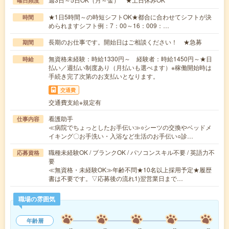
曜日頻度
★1日5時間～の時短シフトOK★都合に合わせてシフトが決
時間
められますシフト例：7：00～16：009：…
長期のお仕事です。開始日はご相談ください！ ★急募
期間
無資格未経験：時給1330円～ 経験者：時給1450円～★日
時給
払い／週払い制度あり（月払いも選べます）※稼働開始時は
手続き完了次第のお支払いとなります。
交通費
交通費支給※規定有
看護助手
仕事内容
≪病院でちょっとしたお手伝い≫○シーツの交換やベッドメ
イキング〇お手洗い・入浴など生活のお手伝い○診…
職種未経験OK / ブランクOK / パソコンスキル不要 / 英語力不
応募資格
要
≪無資格・未経験OK≫年齢不問★10名以上採用予定★履歴
書は不要です。▽応募後の流れ1)翌営業日まで…
職場の雰囲気
年齢層