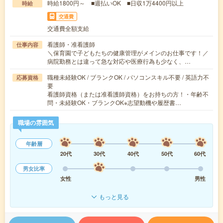
時給1800円～ ■週払いOK ■日収1万4400円以上
時給
交通費
交通費全額支給
看護師・准看護師
仕事内容
＼保育園で子どもたちの健康管理がメインのお仕事です！／
病院勤務とは違って急な対応や医療行為も少なく、…
職種未経験OK / ブランクOK / パソコンスキル不要 / 英語力不
応募資格
要
看護師資格（または准看護師資格）をお持ちの方！・年齢不
問・未経験OK・ブランクOK※志望動機や履歴書…
職場の雰囲気
年齢層
20代
30代
40代
50代
60代
男女比率
女性
男性
もっと見る