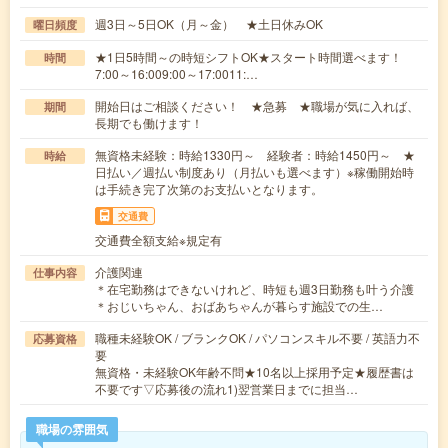
週3日～5日OK（月～金） ★土日休みOK
曜日頻度
★1日5時間～の時短シフトOK★スタート時間選べます！
時間
7:00～16:009:00～17:0011:…
開始日はご相談ください！ ★急募 ★職場が気に入れば、
期間
長期でも働けます！
無資格未経験：時給1330円～ 経験者：時給1450円～ ★
時給
日払い／週払い制度あり（月払いも選べます）※稼働開始時
は手続き完了次第のお支払いとなります。
交通費
交通費全額支給※規定有
介護関連
仕事内容
＊在宅勤務はできないけれど、時短も週3日勤務も叶う介護
＊おじいちゃん、おばあちゃんが暮らす施設での生…
職種未経験OK / ブランクOK / パソコンスキル不要 / 英語力不
応募資格
要
無資格・未経験OK年齢不問★10名以上採用予定★履歴書は
不要です▽応募後の流れ1)翌営業日までに担当…
職場の雰囲気