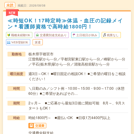
未読
掲載日
2026/08/08
NEW
≪時短OK！17時定時≫体温・血圧の記録メイ
ン＊看護師資格で高時給1800円！
職種未経験OK
交通費別途支給あり
土日祝日が休み
残業なし
WEB登録OK
派遣
栃木県宇都宮市
勤務地
江曽島駅から---分／宇都宮駅東口駅から---分／峰駅から---分
／平石(栃木県)駅から---分／清陵高校前駅から---分
週3日～OK！ ■曜日固定の相談OK！ ■ご希望の曜日をご相談
曜日頻度
ください！
＼日勤のみ／シフト例・10:00～15:00・9:00～17:00（休憩
時間
60分）■ご希望があればその…
2ヶ月～ ■ご応募から最短3日後に開始可能 8月～、9月ス
期間
タートもOK！
時給1800円～ ■週払いOK ■日収1万4400円以上
時給
交通費
交通費全額支給