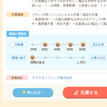
＼介護施設で見守りやお手伝い／施設を利用するお年
的には…＞・お掃除・食事配膳・入居者とお話・トイ
応募資格
ブランクOK / パソコンスキル不要 / 英語力不要
＜無資格OK！＞介護の経験をお持ちの方ブランクOK
中！履歴書不要・来社不要！＊応募後はお電話にて面
職場の雰囲気
年齢層
男女比率
20代
30代
40代
50代
60代
職場の様子
仕事の仕方
活気がある
しずか
ケアスタッフィング株式会社
派遣会社
応募する
気になる！