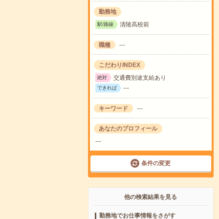
勤務地
清陵高校前
駅/路線
職種
---
こだわりINDEX
交通費別途支給あり
絶対
---
できれば
キーワード
---
あなたのプロフィール
---
条件の変更
他の検索結果を見る
勤務地でお仕事情報をさがす