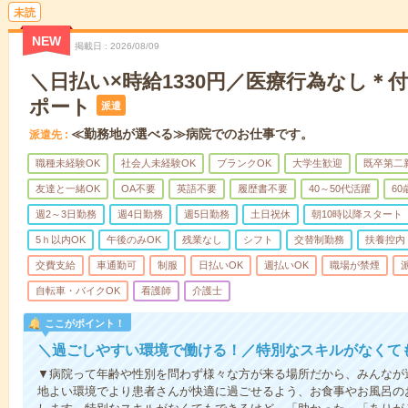
未読
NEW
掲載日
2026/08/09
＼日払い×時給1330円／医療行為なし＊
ポート
派遣
≪勤務地が選べる≫病院でのお仕事です。
派遣先
職種未経験OK
社会人未経験OK
ブランクOK
大学生歓迎
既卒第二
友達と一緒OK
OA不要
英語不要
履歴書不要
40～50代活躍
6
週2～3日勤務
週4日勤務
週5日勤務
土日祝休
朝10時以降スタート
5ｈ以内OK
午後のみOK
残業なし
シフト
交替制勤務
扶養控内
交費支給
車通勤可
制服
日払いOK
週払いOK
職場が禁煙
自転車・バイクOK
看護師
介護士
ここがポイント！
＼過ごしやすい環境で働ける！／特別なスキルがなくて
▼病院って年齢や性別を問わず様々な方が来る場所だから、みんなが
地よい環境でより患者さんが快適に過ごせるよう、お食事やお風呂の