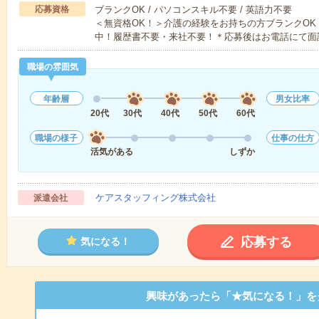
応募資格
ブランクOK / パソコンスキル不要 / 英語力不要
＜無資格OK！＞介護の経験をお持ちの方ブランクOK
中！履歴書不要・来社不要！＊応募後はお電話にて面
職場の雰囲気
年齢層
男女比率
20代
30代
40代
50代
60代
職場の様子
仕事の仕方
活気がある
しずか
ケアスタッフィング株式会社
派遣会社
応募する
気になる！
興味があったら「★気になる！」を