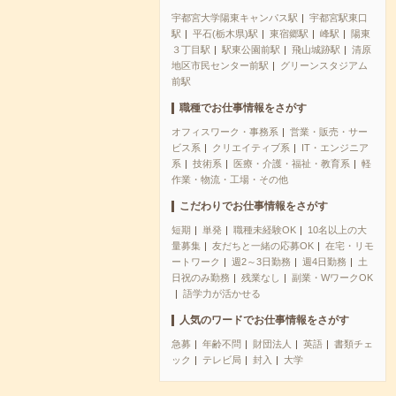
宇都宮大学陽東キャンパス駅
宇都宮駅東口
駅
平石(栃木県)駅
東宿郷駅
峰駅
陽東
３丁目駅
駅東公園前駅
飛山城跡駅
清原
地区市民センター前駅
グリーンスタジアム
前駅
職種でお仕事情報をさがす
オフィスワーク・事務系
営業・販売・サー
ビス系
クリエイティブ系
IT・エンジニア
系
技術系
医療・介護・福祉・教育系
軽
作業・物流・工場・その他
こだわりでお仕事情報をさがす
短期
単発
職種未経験OK
10名以上の大
量募集
友だちと一緒の応募OK
在宅・リモ
ートワーク
週2～3日勤務
週4日勤務
土
日祝のみ勤務
残業なし
副業・WワークOK
語学力が活かせる
人気のワードでお仕事情報をさがす
急募
年齢不問
財団法人
英語
書類チェ
ック
テレビ局
封入
大学