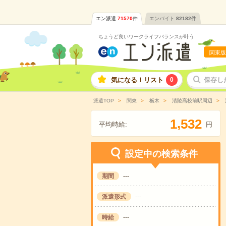
エン派遣
71570
件
エンバイト
82182
件
ちょうど良いワークライフバランスが叶う
関東版
気になる！リスト
0
保存し
派遣TOP
関東
栃木
清陵高校前駅周辺
,
1
5
3
2
平均時給:
円
設定中の検索条件
期間
---
派遣形式
---
時給
---