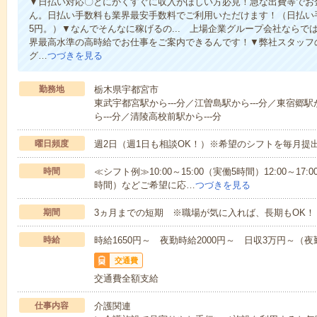
▼日払い対応〇とにかくすぐに収入がほしい方必見！急な出費等でお
ん。日払い手数料も業界最安手数料でご利用いただけます！（日払い手
5円。）▼なんでそんなに稼げるの... 上場企業グループ会社なら
界最高水準の高時給でお仕事をご案内できるんです！▼弊社スタッフ
グ…
つづきを見る
勤務地
栃木県宇都宮市
東武宇都宮駅から---分／江曽島駅から---分／東宿郷
ら---分／清陵高校前駅から---分
曜日頻度
週2日（週1日も相談OK！）※希望のシフトを毎月提
時間
≪シフト例≫10:00～15:00（実働5時間）12:00～17:0
時間）などご希望に応…
つづきを見る
期間
3ヵ月までの短期 ※職場が気に入れば、長期もOK！
時給
時給1650円～ 夜勤時給2000円～ 日収3万円～（夜勤
交通費
交通費全額支給
仕事内容
介護関連