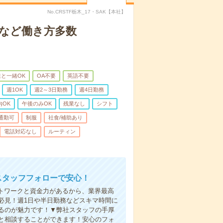
No.CRSTF栃木_17・SAK【本社】
短など働き方多数
と一緒OK
OA不要
英語不要
週1OK
週2～3日勤務
週4日勤務
内OK
午後のみOK
残業なし
シフト
通勤可
制服
社食/補助あり
電話対応なし
ルーティン
スタッフフォローで安心！
ットワークと資金力があるから、業界最高
必見！週1日や半日勤務などスキマ時間に
るのが魅力です！▼弊社スタッフの手厚
と相談することができます！安心のフォ