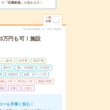
」
や
「応募歓迎」
が届きます！
一括
応募
No.CRSTF栃木_17・SKG【本社】
3万円も可！施設
と一緒OK
OA不要
英語不要
週1OK
週2～3日勤務
土日祝休
務
扶養控内
副業・WワークOK
週払いOK
即日払いOK
職場が禁煙
護師
栄養士
介護士
ローも手厚く安心！