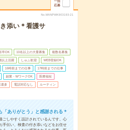
一括
応募
No.MANPWK903193-21
付き添い＊看護サ
新卒OK
10名以上の大量募集
複数名募集
0歳以上活躍
しゅふ歓迎
WEB登録OK
16時前までの仕事
17時前までの仕事
副業・WワークOK
医療福祉
派遣多
電話対応なし
ルーティン
も「ありがとう」と感謝される＊
過ごしやすく設計されているんです。心
お手伝い、検査の付き添いなどをお任せ