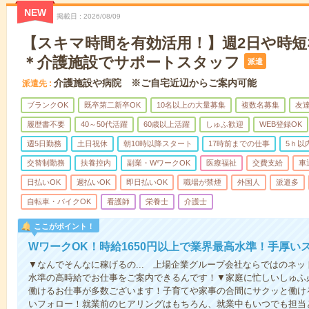
NEW
掲載日
2026/08/09
【スキマ時間を有効活用！】週2日や時
＊介護施設でサポートスタッフ
派遣
介護施設や病院 ※ご自宅近辺からご案内可能
派遣先
ブランクOK
既卒第二新卒OK
10名以上の大量募集
複数名募集
友達
履歴書不要
40～50代活躍
60歳以上活躍
しゅふ歓迎
WEB登録OK
週5日勤務
土日祝休
朝10時以降スタート
17時前までの仕事
5ｈ以
交替制勤務
扶養控内
副業・WワークOK
医療福祉
交費支給
車
日払いOK
週払いOK
即日払いOK
職場が禁煙
外国人
派遣多
自転車・バイクOK
看護師
栄養士
介護士
ここがポイント！
WワークOK！時給1650円以上で業界最高水準！手厚い
▼なんでそんなに稼げるの... 上場企業グループ会社ならではのネ
水準の高時給でお仕事をご案内できるんです！▼家庭に忙しいしゅふ
働けるお仕事が多数ございます！子育てや家事の合間にサクッと働け
いフォロー！就業前のヒアリングはもちろん、就業中もいつでも担当