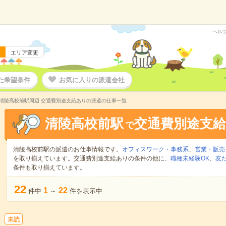
ヘル
エリア変更
た希望条件
お気に入りの派遣会社
清陵高校前駅周辺 交通費別途支給ありの派遣の仕事一覧
清陵高校前駅
交通費別途支
で
清陵高校前駅の派遣のお仕事情報です。
オフィスワーク・事務系
、
営業・販売
を取り揃えています。交通費別途支給ありの条件の他に、
職種未経験OK
、
友
条件も取り揃えています。
22
1
22
件中
～
件を表示中
未読