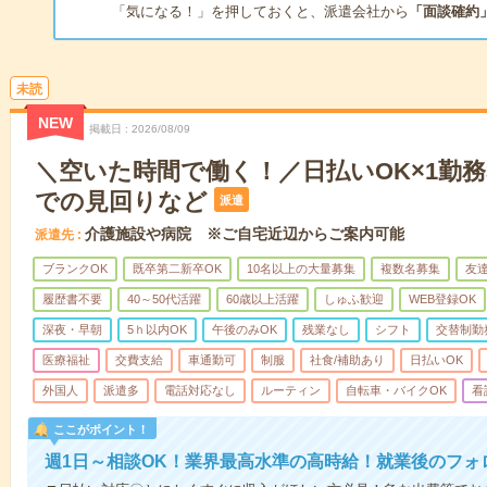
「気になる！」を押しておくと、派遣会社から
「面談確約
未読
NEW
掲載日
2026/08/09
＼空いた時間で働く！／日払いOK×1勤務
での見回りなど
派遣
介護施設や病院 ※ご自宅近辺からご案内可能
派遣先
ブランクOK
既卒第二新卒OK
10名以上の大量募集
複数名募集
友達
履歴書不要
40～50代活躍
60歳以上活躍
しゅふ歓迎
WEB登録OK
深夜・早朝
5ｈ以内OK
午後のみOK
残業なし
シフト
交替制勤
医療福祉
交費支給
車通勤可
制服
社食/補助あり
日払いOK
外国人
派遣多
電話対応なし
ルーティン
自転車・バイクOK
看
ここがポイント！
週1日～相談OK！業界最高水準の高時給！就業後のフォ