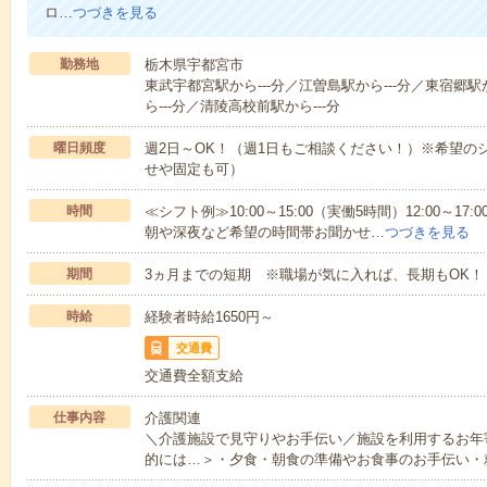
ロ…
つづきを見る
勤務地
栃木県宇都宮市
東武宇都宮駅から---分／江曽島駅から---分／東宿郷
ら---分／清陵高校前駅から---分
曜日頻度
週2日～OK！（週1日もご相談ください！）※希望の
せや固定も可）
時間
≪シフト例≫10:00～15:00（実働5時間）12:00～
朝や深夜など希望の時間帯お聞かせ…
つづきを見る
期間
3ヵ月までの短期 ※職場が気に入れば、長期もOK！
時給
経験者時給1650円～
交通費
交通費全額支給
仕事内容
介護関連
＼介護施設で見守りやお手伝い／施設を利用するお年
的には…＞・夕食・朝食の準備やお食事のお手伝い・