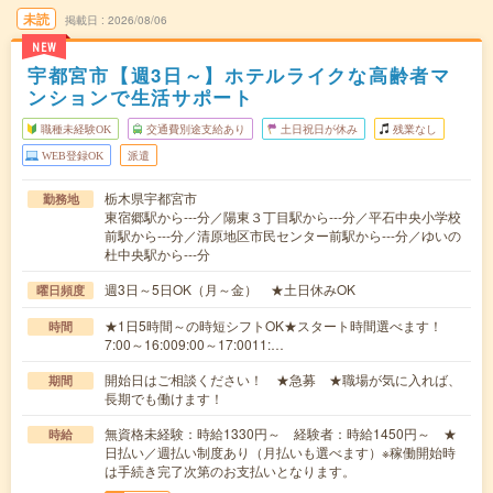
未読
掲載日
2026/08/06
NEW
宇都宮市【週3日～】ホテルライクな高齢者マ
ンションで生活サポート
職種未経験OK
交通費別途支給あり
土日祝日が休み
残業なし
WEB登録OK
派遣
栃木県宇都宮市
勤務地
東宿郷駅から---分／陽東３丁目駅から---分／平石中央小学校
前駅から---分／清原地区市民センター前駅から---分／ゆいの
杜中央駅から---分
週3日～5日OK（月～金） ★土日休みOK
曜日頻度
★1日5時間～の時短シフトOK★スタート時間選べます！
時間
7:00～16:009:00～17:0011:…
開始日はご相談ください！ ★急募 ★職場が気に入れば、
期間
長期でも働けます！
無資格未経験：時給1330円～ 経験者：時給1450円～ ★
時給
日払い／週払い制度あり（月払いも選べます）※稼働開始時
は手続き完了次第のお支払いとなります。