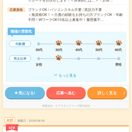
ブランクOK / パソコンスキル不要 / 英語力不要
応募資格
＜無資格OK！＞介護の経験をお持ちの方ブランクOK・年齢
不問！WワークOK10名以上募集中！履歴書不…
職場の雰囲気
年齢層
20代
30代
40代
50代
60代
男女比率
女性
男性
もっと見る
気になる!
応募へ進む
詳しく見る
派遣会社
ケアスタッフィング株式会社
未読
掲載日
2026/08/06
NEW