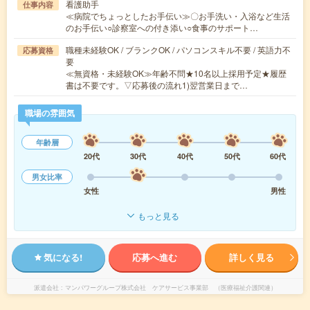
看護助手
仕事内容
≪病院でちょっとしたお手伝い≫〇お手洗い・入浴など生活
のお手伝い○診察室への付き添い○食事のサポート…
職種未経験OK / ブランクOK / パソコンスキル不要 / 英語力不
応募資格
要
≪無資格・未経験OK≫年齢不問★10名以上採用予定★履歴
書は不要です。▽応募後の流れ1)翌営業日まで…
職場の雰囲気
年齢層
20代
30代
40代
50代
60代
男女比率
女性
男性
もっと見る
気になる!
応募へ進む
詳しく見る
派遣会社
マンパワーグループ株式会社 ケアサービス事業部 （医療福祉介護関連）