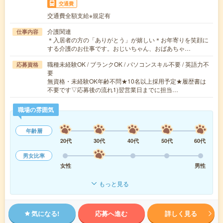
交通費
交通費全額支給※規定有
介護関連
仕事内容
＊入居者の方の「ありがとう」が嬉しい＊お年寄りを笑顔に
する介護のお仕事です。おじいちゃん、おばあちゃ…
職種未経験OK / ブランクOK / パソコンスキル不要 / 英語力不
応募資格
要
無資格・未経験OK年齢不問★10名以上採用予定★履歴書は
不要です▽応募後の流れ1)翌営業日までに担当…
職場の雰囲気
年齢層
20代
30代
40代
50代
60代
男女比率
女性
男性
もっと見る
気になる!
応募へ進む
詳しく見る