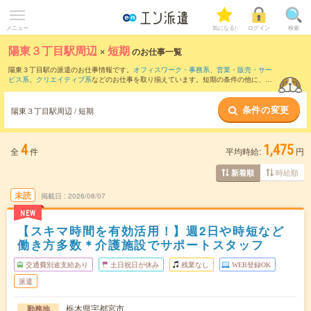
メニュー
気になる!
ログイン
検索
陽東３丁目駅周辺
×
短期
のお仕事一覧
陽東３丁目駅の派遣のお仕事情報です。
オフィスワーク・事務系
、
営業・販売・サー
ビス系
、
クリエイティブ系
などのお仕事を取り揃えています。短期の条件の他に、
交
通費別途支給あり
、
職種未経験OK
、
友だちと一緒の応募OK
などでもお探し頂けま
す。
条件の変更
陽東３丁目駅周辺 / 短期
4
1,475
全
件
平均時給:
円
時給順
新着順
未読
掲載日
2026/08/07
NEW
【スキマ時間を有効活用！】週2日や時短など
働き方多数＊介護施設でサポートスタッフ
交通費別途支給あり
土日祝日が休み
残業なし
WEB登録OK
派遣
栃木県宇都宮市
勤務地