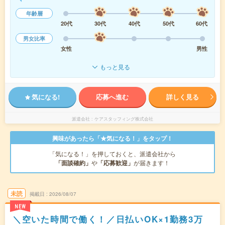
年齢層
20代
30代
40代
50代
60代
男女比率
女性
男性
もっと見る
気になる!
応募へ進む
詳しく見る
派遣会社
ケアスタッフィング株式会社
興味があったら「★気になる！」をタップ！
「気になる！」を押しておくと、派遣会社から
「面談確約」
や
「応募歓迎」
が届きます！
未読
掲載日
2026/08/07
NEW
＼空いた時間で働く！／日払いOK×1勤務3万