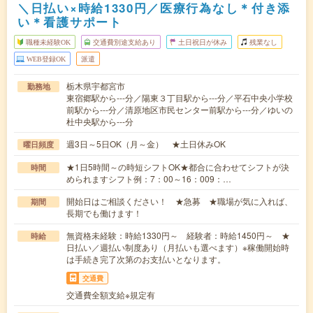
＼日払い×時給1330円／医療行為なし＊付き添
い＊看護サポート
職種未経験OK
交通費別途支給あり
土日祝日が休み
残業なし
WEB登録OK
派遣
栃木県宇都宮市
勤務地
東宿郷駅から---分／陽東３丁目駅から---分／平石中央小学校
前駅から---分／清原地区市民センター前駅から---分／ゆいの
杜中央駅から---分
週3日～5日OK（月～金） ★土日休みOK
曜日頻度
★1日5時間～の時短シフトOK★都合に合わせてシフトが決
時間
められますシフト例：7：00～16：009：…
開始日はご相談ください！ ★急募 ★職場が気に入れば、
期間
長期でも働けます！
無資格未経験：時給1330円～ 経験者：時給1450円～ ★
時給
日払い／週払い制度あり（月払いも選べます）※稼働開始時
は手続き完了次第のお支払いとなります。
交通費
交通費全額支給※規定有