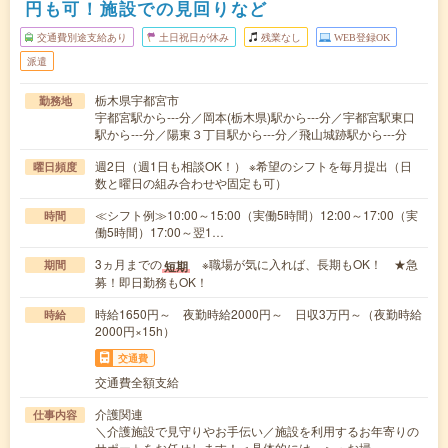
円も可！施設での見回りなど
交通費別途支給あり
土日祝日が休み
残業なし
WEB登録OK
派遣
栃木県宇都宮市
勤務地
宇都宮駅から---分／岡本(栃木県)駅から---分／宇都宮駅東口
駅から---分／陽東３丁目駅から---分／飛山城跡駅から---分
週2日（週1日も相談OK！） ※希望のシフトを毎月提出（日
曜日頻度
数と曜日の組み合わせや固定も可）
≪シフト例≫10:00～15:00（実働5時間）12:00～17:00（実
時間
働5時間）17:00～翌1…
3ヵ月までの
※職場が気に入れば、長期もOK！ ★急
短期
期間
募！即日勤務もOK！
時給1650円～ 夜勤時給2000円～ 日収3万円～（夜勤時給
時給
2000円×15h）
交通費
交通費全額支給
介護関連
仕事内容
＼介護施設で見守りやお手伝い／施設を利用するお年寄りの
サポートをお任せします！＜具体的には…＞・お掃…