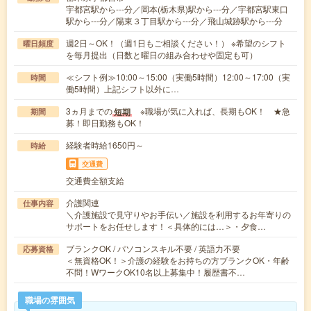
宇都宮駅から---分／岡本(栃木県)駅から---分／宇都宮駅東口
駅から---分／陽東３丁目駅から---分／飛山城跡駅から---分
週2日～OK！（週1日もご相談ください！） ※希望のシフト
曜日頻度
を毎月提出（日数と曜日の組み合わせや固定も可）
≪シフト例≫10:00～15:00（実働5時間）12:00～17:00（実
時間
働5時間）上記シフト以外に…
3ヵ月までの
※職場が気に入れば、長期もOK！ ★急
短期
期間
募！即日勤務もOK！
経験者時給1650円～
時給
交通費
交通費全額支給
介護関連
仕事内容
＼介護施設で見守りやお手伝い／施設を利用するお年寄りの
サポートをお任せします！＜具体的には…＞・夕食…
ブランクOK / パソコンスキル不要 / 英語力不要
応募資格
＜無資格OK！＞介護の経験をお持ちの方ブランクOK・年齢
不問！WワークOK10名以上募集中！履歴書不…
職場の雰囲気