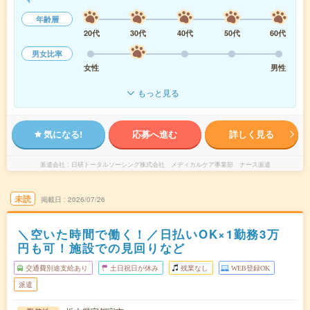
年齢層
20代
30代
40代
50代
60代
男女比率
女性
男性
もっと見る
気になる!
応募へ進む
詳しく見る
派遣会社
日研トータルソーシング株式会社 メディカルケア事業部 ナース派遣
未読
掲載日
2026/07/26
＼空いた時間で働く！／日払いOK×1勤務3万
円も可！施設での見回りなど
交通費別途支給あり
土日祝日が休み
残業なし
WEB登録OK
派遣