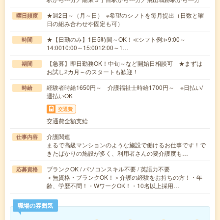
★週2日～（月～日） ※希望のシフトを毎月提出（日数と曜
曜日頻度
日の組み合わせや固定も可）
★【日勤のみ】1日5時間～OK！≪シフト例≫9:00～
時間
14:0010:00～15:0012:00～1…
【急募】即日勤務OK！中旬～など開始日相談可 ★まずは
期間
お試し2カ月～のスタートも歓迎！
経験者時給1650円～ 介護福祉士時給1700円～ ※日払い/
時給
週払いOK
交通費
交通費全額支給
介護関連
仕事内容
まるで高級マンションのような施設で働けるお仕事です！で
きたばかりの施設が多く、利用者さんの要介護度も…
ブランクOK / パソコンスキル不要 / 英語力不要
応募資格
＜無資格・ブランクOK！＞介護の経験をお持ちの方！・年
齢、学歴不問！・WワークOK！・10名以上採用…
職場の雰囲気