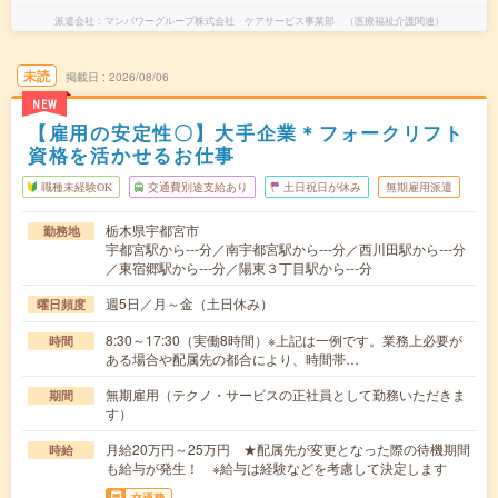
派遣会社
マンパワーグループ株式会社 ケアサービス事業部 （医療福祉介護関連）
未読
掲載日
2026/08/06
NEW
【雇用の安定性〇】大手企業＊フォークリフト
資格を活かせるお仕事
職種未経験OK
交通費別途支給あり
土日祝日が休み
無期雇用派遣
栃木県宇都宮市
勤務地
宇都宮駅から---分／南宇都宮駅から---分／西川田駅から---分
／東宿郷駅から---分／陽東３丁目駅から---分
週5日／月～金（土日休み）
曜日頻度
8:30～17:30（実働8時間）※上記は一例です。業務上必要が
時間
ある場合や配属先の都合により、時間帯…
無期雇用（テクノ・サービスの正社員として勤務いただきま
期間
す）
月給20万円～25万円 ★配属先が変更となった際の待機期間
時給
も給与が発生！ ※給与は経験などを考慮して決定します