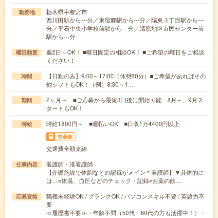
栃木県宇都宮市
勤務地
西川田駅から---分／東宿郷駅から---分／陽東３丁目駅から---
分／平石中央小学校前駅から---分／清原地区市民センター前
駅から---分
週2日～OK！ ■曜日固定の相談OK！ ■ご希望の曜日をご相談
曜日頻度
ください！
【日勤のみ】9:00～17:00（休憩60分）■ご希望があればその
時間
他シフトもOK！（例）8:30～1…
2ヶ月～ ■ご応募から最短3日後に開始可能 8月～、9月ス
期間
タートもOK！
時給1800円～ ■週払いOK ■日収1万4400円以上
時給
交通費
交通費全額支給
看護師・准看護師
仕事内容
【介護施設で体調などの記録がメイン＊看護師】▼具体的に
は…○体温、血圧などのチェック・記録○お薬の飲…
職種未経験OK / ブランクOK / パソコンスキル不要 / 英語力不
応募資格
要
≪履歴書不要≫・年齢不問（50代・60代の方も活躍中！）・