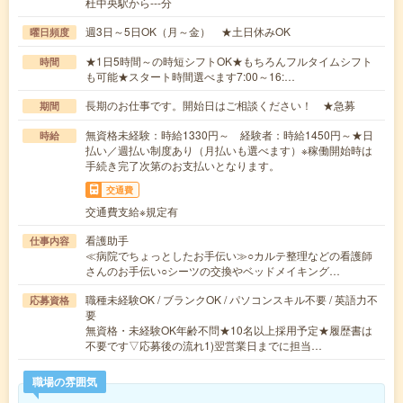
杜中央駅から---分
週3日～5日OK（月～金） ★土日休みOK
曜日頻度
★1日5時間～の時短シフトOK★もちろんフルタイムシフト
時間
も可能★スタート時間選べます7:00～16:…
長期のお仕事です。開始日はご相談ください！ ★急募
期間
無資格未経験：時給1330円～ 経験者：時給1450円～★日
時給
払い／週払い制度あり（月払いも選べます）※稼働開始時は
手続き完了次第のお支払いとなります。
交通費
交通費支給※規定有
看護助手
仕事内容
≪病院でちょっとしたお手伝い≫○カルテ整理などの看護師
さんのお手伝い○シーツの交換やベッドメイキング…
職種未経験OK / ブランクOK / パソコンスキル不要 / 英語力不
応募資格
要
無資格・未経験OK年齢不問★10名以上採用予定★履歴書は
不要です▽応募後の流れ1)翌営業日までに担当…
職場の雰囲気