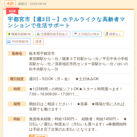
未読
掲載日
2026/08/06
NEW
宇都宮市【週3日～】ホテルライクな高齢者マ
ンションで生活サポート
職種未経験OK
交通費別途支給あり
土日祝日が休み
残業なし
WEB登録OK
派遣
栃木県宇都宮市
勤務地
東宿郷駅から---分／陽東３丁目駅から---分／平石中央小学校
前駅から---分／清原地区市民センター前駅から---分／ゆいの
杜中央駅から---分
週3日～5日OK（月～金） ★土日休みOK
曜日頻度
★1日5時間～の時短シフトOK★スタート時間選べます！
時間
7:00～16:009:00～17:0011:…
開始日はご相談ください！ ★急募 ★職場が気に入れば、
期間
長期でも働けます！
無資格未経験：時給1330円～ 経験者：時給1450円～ ★
時給
日払い／週払い制度あり（月払いも選べます）※稼働開始時
は手続き完了次第のお支払いとなります。