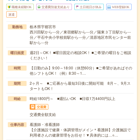
職種未経験OK
交通費別途支給あり
土日祝日が休み
WEB登録OK
派遣
栃木県宇都宮市
勤務地
西川田駅から---分／東宿郷駅から---分／陽東３丁目駅から---
分／平石中央小学校前駅から---分／清原地区市民センター前
駅から---分
週2日～OK！ ■曜日固定の相談OK！ ■ご希望の曜日をご相談
曜日頻度
ください！
【日勤のみ】9:00～18:00（休憩60分）■ご希望があればその
時間
他シフトもOK！（例）8:30～1…
2ヶ月～ ■ご応募から最短3日後に開始可能 8月～、9月ス
期間
タートもOK！
時給1800円～ ■週払いOK ■日収1万4400円以上
時給
交通費
交通費全額支給
看護師・准看護師
仕事内容
【介護施設で健康・体調管理がメイン＊看護師】介護施設で
利用者さんの健康管理をお任せ！▼具体的には…○…