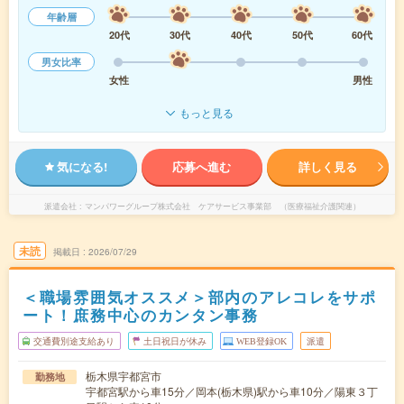
年齢層
20代
30代
40代
50代
60代
男女比率
女性
男性
もっと見る
気になる!
応募へ進む
詳しく見る
派遣会社
マンパワーグループ株式会社 ケアサービス事業部 （医療福祉介護関連）
未読
掲載日
2026/07/29
＜職場雰囲気オススメ＞部内のアレコレをサポ
ート！庶務中心のカンタン事務
交通費別途支給あり
土日祝日が休み
WEB登録OK
派遣
栃木県宇都宮市
勤務地
宇都宮駅から車15分／岡本(栃木県)駅から車10分／陽東３丁