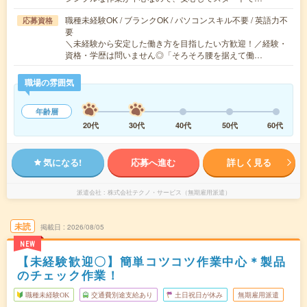
職種未経験OK / ブランクOK / パソコンスキル不要 / 英語力不
応募資格
要
＼未経験から安定した働き方を目指したい方歓迎！／経験・
資格・学歴は問いません◎「そろそろ腰を据えて働…
職場の雰囲気
年齢層
20代
30代
40代
50代
60代
気になる!
応募へ進む
詳しく見る
派遣会社
株式会社テクノ・サービス（無期雇用派遣）
未読
掲載日
2026/08/05
NEW
【未経験歓迎〇】簡単コツコツ作業中心＊製品
のチェック作業！
職種未経験OK
交通費別途支給あり
土日祝日が休み
無期雇用派遣