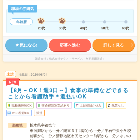
職場の雰囲気
年齢層
20代
30代
40代
50代
60代
気になる!
応募へ進む
詳しく見る
派遣会社
株式会社テクノ・サービス（無期雇用派遣）
未読
掲載日
2026/08/04
NEW
【8月～OK！週3日～】食事の準備などできる
ことから看護助手＊週払いOK
職種未経験OK
交通費別途支給あり
土日祝日が休み
残業なし
WEB登録OK
派遣
栃木県宇都宮市
勤務地
東宿郷駅から---分／陽東３丁目駅から---分／平石中央小学校
前駅から---分／清原地区市民センター前駅から---分／ゆいの