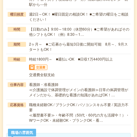
駅から---分
週2日～OK！ ■曜日固定の相談OK！ ■ご希望の曜日をご相談
曜日頻度
ください！
【日勤のみ】9:00～18:00（休憩60分）■ご希望があればその
時間
他シフトもOK！（例）8:30～1…
2ヶ月～ ■ご応募から最短3日後に開始可能 8月～、9月ス
期間
タートもOK！
時給1800円～ ■週払いOK ■日収1万4400円以上
時給
交通費
交通費全額支給
看護師・准看護師
仕事内容
≪介護施設で体調管理がメインの看護師≫日常の体調管理が
メインだから、基礎的な看護の知識があればOK！…
職種未経験OK / ブランクOK / パソコンスキル不要 / 英語力不
応募資格
要
≪履歴書不要≫・年齢不問（50代・60代の方も活躍中！）・
WワークOK・未経験OK・ブランクOK・看…
職場の雰囲気