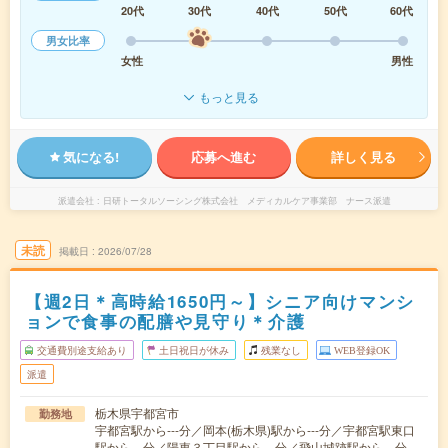
20代
30代
40代
50代
60代
男女比率
女性
男性
もっと見る
気になる!
応募へ進む
詳しく見る
派遣会社
日研トータルソーシング株式会社 メディカルケア事業部 ナース派遣
未読
掲載日
2026/07/28
【週2日＊高時給1650円～】シニア向けマンシ
ョンで食事の配膳や見守り＊介護
交通費別途支給あり
土日祝日が休み
残業なし
WEB登録OK
派遣
栃木県宇都宮市
勤務地
宇都宮駅から---分／岡本(栃木県)駅から---分／宇都宮駅東口
駅から---分／陽東３丁目駅から---分／飛山城跡駅から---分