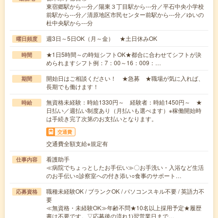
東宿郷駅から---分／陽東３丁目駅から---分／平石中央小学校
前駅から---分／清原地区市民センター前駅から---分／ゆいの
杜中央駅から---分
週3日～5日OK（月～金） ★土日休みOK
曜日頻度
★1日5時間～の時短シフトOK★都合に合わせてシフトが決
時間
められますシフト例：7：00～16：009：…
開始日はご相談ください！ ★急募 ★職場が気に入れば、
期間
長期でも働けます！
無資格未経験：時給1330円～ 経験者：時給1450円～ ★
時給
日払い／週払い制度あり（月払いも選べます）※稼働開始時
は手続き完了次第のお支払いとなります。
交通費
交通費全額支給※規定有
看護助手
仕事内容
≪病院でちょっとしたお手伝い≫〇お手洗い・入浴など生活
のお手伝い○診察室への付き添い○食事のサポート…
職種未経験OK / ブランクOK / パソコンスキル不要 / 英語力不
応募資格
要
≪無資格・未経験OK≫年齢不問★10名以上採用予定★履歴
書は不要です。▽応募後の流れ1)翌営業日まで…