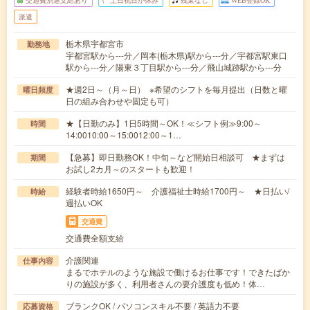
交通費別途支給あり
土日祝日が休み
残業なし
WEB登録OK
派遣
栃木県宇都宮市
勤務地
宇都宮駅から---分／岡本(栃木県)駅から---分／宇都宮駅東口
駅から---分／陽東３丁目駅から---分／飛山城跡駅から---分
★週2日～（月～日） ※希望のシフトを毎月提出（日数と曜
曜日頻度
日の組み合わせや固定も可）
★【日勤のみ】1日5時間～OK！≪シフト例≫9:00～
時間
14:0010:00～15:0012:00～1…
【急募】即日勤務OK！中旬～など開始日相談可 ★まずは
期間
お試し2カ月～のスタートも歓迎！
経験者時給1650円～ 介護福祉士時給1700円～ ★日払い/
時給
週払いOK
交通費
交通費全額支給
介護関連
仕事内容
まるでホテルのような施設で働けるお仕事です！できたばか
りの施設が多く、利用者さんの要介護度も低め！体…
ブランクOK / パソコンスキル不要 / 英語力不要
応募資格