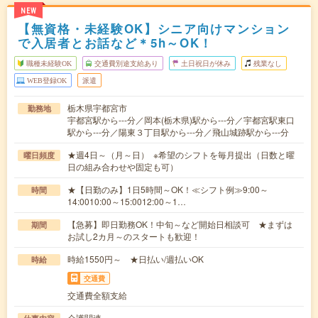
NEW
【無資格・未経験OK】シニア向けマンション
で入居者とお話など＊5h～OK！
職種未経験OK
交通費別途支給あり
土日祝日が休み
残業なし
WEB登録OK
派遣
栃木県宇都宮市
勤務地
宇都宮駅から---分／岡本(栃木県)駅から---分／宇都宮駅東口
駅から---分／陽東３丁目駅から---分／飛山城跡駅から---分
★週4日～（月～日） ※希望のシフトを毎月提出（日数と曜
曜日頻度
日の組み合わせや固定も可）
★【日勤のみ】1日5時間～OK！≪シフト例≫9:00～
時間
14:0010:00～15:0012:00～1…
【急募】即日勤務OK！中旬～など開始日相談可 ★まずは
期間
お試し2カ月～のスタートも歓迎！
時給1550円～ ★日払い/週払いOK
時給
交通費
交通費全額支給
介護関連