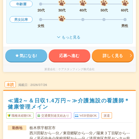
年齢層
20代
30代
40代
50代
60代
男女比率
女性
男性
もっと見る
気になる!
応募へ進む
詳しく見る
派遣会社
ケアスタッフィング株式会社
未読
掲載日
2026/07/26
≪週2～＆日収1.4万円～≫介護施設の看護師＊
健康管理メイン
職種未経験OK
交通費別途支給あり
WEB登録OK
派遣
栃木県宇都宮市
勤務地
西川田駅から---分／東宿郷駅から---分／陽東３丁目駅から---
分／平石中央小学校前駅から---分／清原地区市民センター前