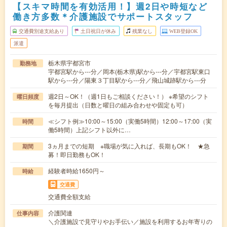
【スキマ時間を有効活用！】週2日や時短など
働き方多数＊介護施設でサポートスタッフ
交通費別途支給あり
土日祝日が休み
残業なし
WEB登録OK
派遣
栃木県宇都宮市
勤務地
宇都宮駅から---分／岡本(栃木県)駅から---分／宇都宮駅東口
駅から---分／陽東３丁目駅から---分／飛山城跡駅から---分
週2日～OK！（週1日もご相談ください！） ※希望のシフト
曜日頻度
を毎月提出（日数と曜日の組み合わせや固定も可）
≪シフト例≫10:00～15:00（実働5時間）12:00～17:00（実
時間
働5時間）上記シフト以外に…
3ヵ月までの短期 ※職場が気に入れば、長期もOK！ ★急
期間
募！即日勤務もOK！
経験者時給1650円～
時給
交通費
交通費全額支給
介護関連
仕事内容
＼介護施設で見守りやお手伝い／施設を利用するお年寄りの