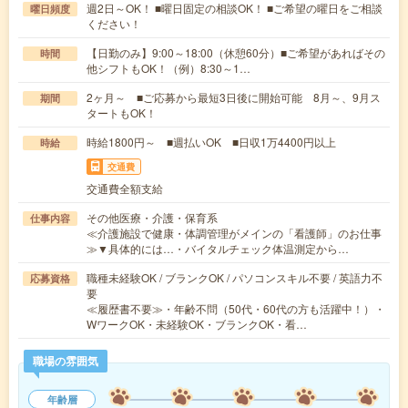
週2日～OK！ ■曜日固定の相談OK！ ■ご希望の曜日をご相談
曜日頻度
ください！
【日勤のみ】9:00～18:00（休憩60分）■ご希望があればその
時間
他シフトもOK！（例）8:30～1…
2ヶ月～ ■ご応募から最短3日後に開始可能 8月～、9月ス
期間
タートもOK！
時給1800円～ ■週払いOK ■日収1万4400円以上
時給
交通費
交通費全額支給
その他医療・介護・保育系
仕事内容
≪介護施設で健康・体調管理がメインの「看護師」のお仕事
≫▼具体的には…・バイタルチェック体温測定から…
職種未経験OK / ブランクOK / パソコンスキル不要 / 英語力不
応募資格
要
≪履歴書不要≫・年齢不問（50代・60代の方も活躍中！）・
WワークOK・未経験OK・ブランクOK・看…
職場の雰囲気
年齢層