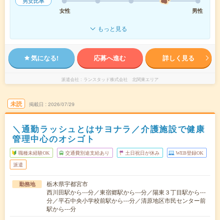
男女比率
女性
男性
もっと見る
気になる!
応募へ進む
詳しく見る
派遣会社
ランスタッド株式会社 北関東エリア
未読
掲載日
2026/07/29
＼通勤ラッシュとはサヨナラ／介護施設で健康
管理中心のオシゴト
職種未経験OK
交通費別途支給あり
土日祝日が休み
WEB登録OK
派遣
栃木県宇都宮市
勤務地
西川田駅から---分／東宿郷駅から---分／陽東３丁目駅から---
分／平石中央小学校前駅から---分／清原地区市民センター前
駅から---分