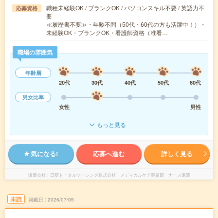
職種未経験OK / ブランクOK / パソコンスキル不要 / 英語力不
応募資格
要
≪履歴書不要≫・年齢不問（50代・60代の方も活躍中！）・
未経験OK・ブランクOK・看護師資格（准看…
職場の雰囲気
年齢層
20代
30代
40代
50代
60代
男女比率
女性
男性
もっと見る
気になる!
応募へ進む
詳しく見る
派遣会社
日研トータルソーシング株式会社 メディカルケア事業部 ナース派遣
未読
掲載日
2026/07/05