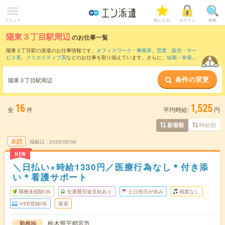
メニュー
気になる!
ログイン
検索
陽東３丁目駅周辺
のお仕事一覧
陽東３丁目駅の派遣のお仕事情報です。
オフィスワーク・事務系
、
営業・販売・サー
ビス系
、
クリエイティブ系
などのお仕事を取り揃えています。さらに、
短期
・
単発
な
どの期間や、
職種未経験OK
などのこだわり条件で絞り込んでいただけます。
条件の変更
また、
宇都宮駅
・
岡本(栃木県)駅
・
雀宮駅
・
東武宇都宮駅
・
鶴田駅
など近隣駅のお仕事
陽東３丁目駅周辺
もご確認いただけます。
16
1,525
全
件
平均時給:
円
時給順
新着順
未読
掲載日
2026/08/06
NEW
＼日払い×時給1330円／医療行為なし＊付き添
い＊看護サポート
職種未経験OK
交通費別途支給あり
土日祝日が休み
残業なし
WEB登録OK
派遣
栃木県宇都宮市
勤務地