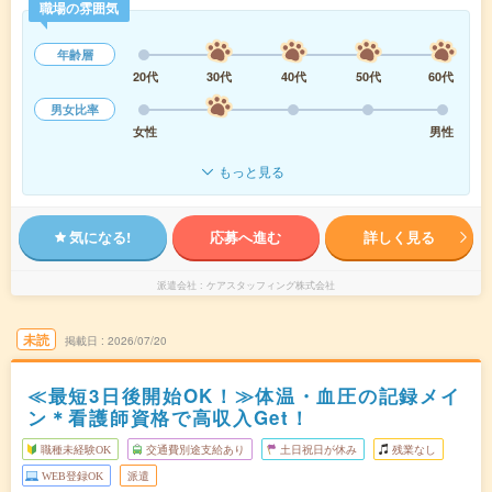
職場の雰囲気
年齢層
20代
30代
40代
50代
60代
男女比率
女性
男性
もっと見る
気になる!
応募へ進む
詳しく見る
派遣会社
ケアスタッフィング株式会社
未読
掲載日
2026/07/20
≪最短3日後開始OK！≫体温・血圧の記録メイ
ン＊看護師資格で高収入Get！
職種未経験OK
交通費別途支給あり
土日祝日が休み
残業なし
WEB登録OK
派遣