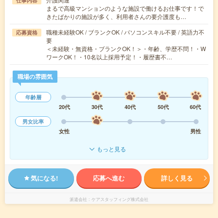
仕事内容
まるで高級マンションのような施設で働けるお仕事です！で
きたばかりの施設が多く、利用者さんの要介護度も…
職種未経験OK / ブランクOK / パソコンスキル不要 / 英語力不
応募資格
要
＜未経験・無資格・ブランクOK！＞・年齢、学歴不問！・W
ワークOK！・10名以上採用予定！・履歴書不…
職場の雰囲気
年齢層
20代
30代
40代
50代
60代
男女比率
女性
男性
もっと見る
気になる!
応募へ進む
詳しく見る
派遣会社
ケアスタッフィング株式会社