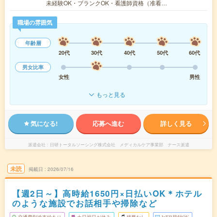
未経験OK・ブランクOK・看護師資格（准看…
職場の雰囲気
年齢層
20代
30代
40代
50代
60代
男女比率
女性
男性
もっと見る
気になる!
応募へ進む
詳しく見る
派遣会社
日研トータルソーシング株式会社 メディカルケア事業部 ナース派遣
未読
掲載日
2026/07/16
【週2日～】高時給1650円×日払いOK＊ホテル
のような施設でお話相手や掃除など