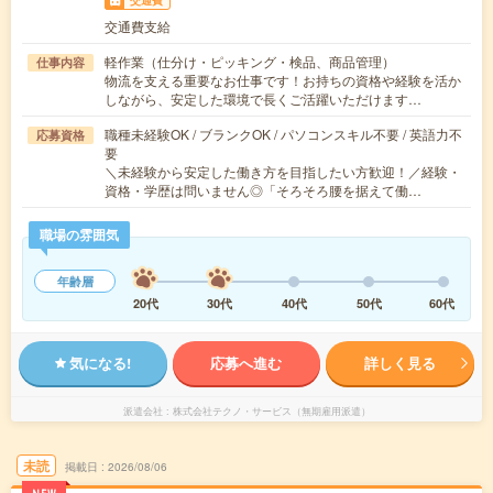
交通費
交通費支給
軽作業（仕分け・ピッキング・検品、商品管理）
仕事内容
物流を支える重要なお仕事です！お持ちの資格や経験を活か
しながら、安定した環境で長くご活躍いただけます…
職種未経験OK / ブランクOK / パソコンスキル不要 / 英語力不
応募資格
要
＼未経験から安定した働き方を目指したい方歓迎！／経験・
資格・学歴は問いません◎「そろそろ腰を据えて働…
職場の雰囲気
年齢層
20代
30代
40代
50代
60代
気になる!
応募へ進む
詳しく見る
派遣会社
株式会社テクノ・サービス（無期雇用派遣）
未読
掲載日
2026/08/06