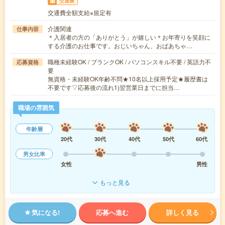
交通費
交通費全額支給※規定有
介護関連
仕事内容
＊入居者の方の「ありがとう」が嬉しい＊お年寄りを笑顔に
する介護のお仕事です。おじいちゃん、おばあちゃ…
職種未経験OK / ブランクOK / パソコンスキル不要 / 英語力不
応募資格
要
無資格・未経験OK年齢不問★10名以上採用予定★履歴書は
不要です▽応募後の流れ1)翌営業日までに担当…
職場の雰囲気
年齢層
20代
30代
40代
50代
60代
男女比率
女性
男性
もっと見る
気になる!
応募へ進む
詳しく見る