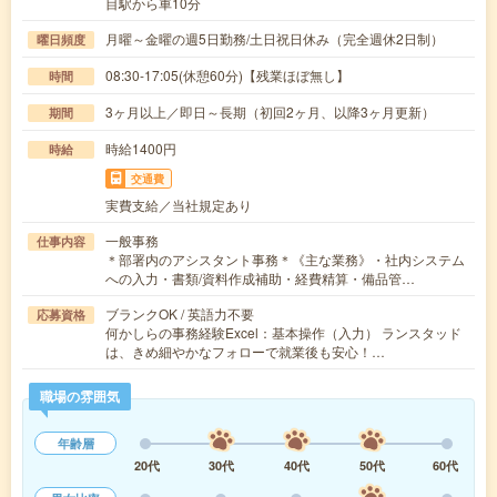
目駅から車10分
月曜～金曜の週5日勤務/土日祝日休み（完全週休2日制）
曜日頻度
08:30-17:05(休憩60分)【残業ほぼ無し】
時間
3ヶ月以上／即日～長期（初回2ヶ月、以降3ヶ月更新）
期間
時給1400円
時給
交通費
実費支給／当社規定あり
一般事務
仕事内容
＊部署内のアシスタント事務＊《主な業務》・社内システム
への入力・書類/資料作成補助・経費精算・備品管…
ブランクOK / 英語力不要
応募資格
何かしらの事務経験Excel：基本操作（入力） ランスタッド
は、きめ細やかなフォローで就業後も安心！…
職場の雰囲気
年齢層
20代
30代
40代
50代
60代