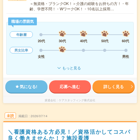
＜無資格・ブランクOK！＞介護の経験をお持ちの方！・年
齢、学歴不問！・WワークOK！・10名以上採用…
職場の雰囲気
年齢層
20代
30代
40代
50代
60代
男女比率
女性
男性
もっと見る
気になる!
応募へ進む
詳しく見る
派遣会社
ケアスタッフィング株式会社
未読
掲載日
2026/07/14
＼看護資格ある方必見！／資格活かしてコスパ
良く働きませんか！？施設看護