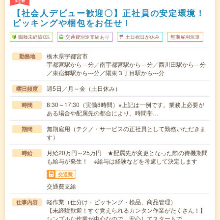
NEW
【社会人デビュー歓迎〇】正社員の安定環境！
ピッキングや梱包をお任せ！
職種未経験OK
交通費別途支給あり
土日祝日が休み
無期雇用派遣
栃木県宇都宮市
勤務地
宇都宮駅から---分／南宇都宮駅から---分／西川田駅から---分
／東宿郷駅から---分／陽東３丁目駅から---分
週5日／月～金（土日休み）
曜日頻度
8:30～17:30（実働8時間）※上記は一例です。業務上必要が
時間
ある場合や配属先の都合により、時間帯…
無期雇用（テクノ・サービスの正社員として勤務いただきま
期間
す）
月給20万円～25万円 ★配属先が変更となった際の待機期間
時給
も給与が発生！ ※給与は経験などを考慮して決定します
交通費
交通費支給
軽作業（仕分け・ピッキング・検品、商品管理）
仕事内容
【未経験歓迎！すぐ覚えられるカンタン作業がたくさん！】
シンプルな作業が中心なので、安心してスタートで…