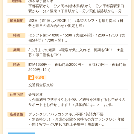
栃木県宇都宮市
勤務地
宇都宮駅から---分／岡本(栃木県)駅から---分／宇都宮駅東口
駅から---分／陽東３丁目駅から---分／飛山城跡駅から---分
週2日（週1日も相談OK！） ※希望のシフトを毎月提出（日
曜日頻度
数と曜日の組み合わせや固定も可）
≪シフト例≫10:00～15:00（実働5時間）12:00～17:00（実
時間
働5時間）17:00～翌1…
3ヵ月までの短期 ※職場が気に入れば、長期もOK！ ★急
期間
募！即日勤務もOK！
時給1650円～ 夜勤時給2000円～ 日収3万円～（夜勤時給
時給
2000円×15h）
交通費
交通費全額支給
介護関連
仕事内容
＼介護施設で見守りやお手伝い／施設を利用するお年寄りの
サポートをお任せします！＜具体的には…＞・お掃…
ブランクOK / パソコンスキル不要 / 英語力不要
応募資格
＜無資格OK！＞介護の経験をお持ちの方ブランクOK・年齢
不問！WワークOK10名以上募集中！履歴書不…