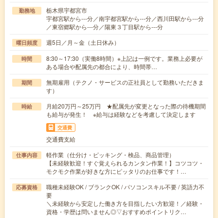
栃木県宇都宮市
勤務地
宇都宮駅から---分／南宇都宮駅から---分／西川田駅から---分
／東宿郷駅から---分／陽東３丁目駅から---分
週5日／月～金（土日休み）
曜日頻度
8:30～17:30（実働8時間）※上記は一例です。業務上必要が
時間
ある場合や配属先の都合により、時間帯…
無期雇用（テクノ・サービスの正社員として勤務いただきま
期間
す）
月給20万円～25万円 ★配属先が変更となった際の待機期間
時給
も給与が発生！ ※給与は経験などを考慮して決定します
交通費
交通費支給
軽作業（仕分け・ピッキング・検品、商品管理）
仕事内容
【未経験歓迎！すぐ覚えられるカンタン作業！】コツコツ・
モクモク作業が好きな方にピッタリのお仕事です！…
職種未経験OK / ブランクOK / パソコンスキル不要 / 英語力不
応募資格
要
＼未経験から安定した働き方を目指したい方歓迎！／経験・
資格・学歴は問いません◎▽おすすめポイントリク…