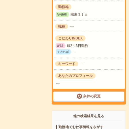
勤務地
陽東３丁目
駅/路線
職種
---
こだわりINDEX
週2～3日勤務
絶対
---
できれば
キーワード
---
あなたのプロフィール
---
条件の変更
他の検索結果を見る
勤務地でお仕事情報をさがす