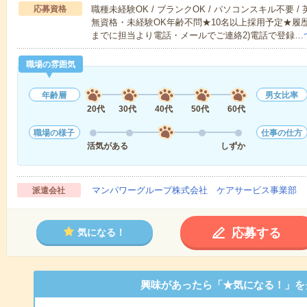
応募資格
職種未経験OK / ブランクOK / パソコンスキル不要 /
無資格・未経験OK年齢不問★10名以上採用予定★履
までに担当より電話・メールでご連絡2)電話で登録…
職場の雰囲気
年齢層
男女比率
20代
30代
40代
50代
60代
職場の様子
仕事の仕方
活気がある
しずか
マンパワーグループ株式会社 ケアサービス事業部 
派遣会社
応募する
気になる！
興味があったら「★気になる！」を