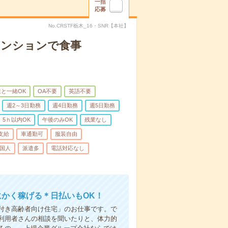
一括
応募
No.CRSTF栃木_16・SNR【本社】
マンションで食事
と一緒OK
OA不要
英語不要
週2～3日勤務
週4日勤務
週5日勤務
5ｈ以内OK
午後のみOK
残業なし
支給
車通勤可
服装自由
国人
派遣多
電話対応なし
にかく稼げる＊日払いもOK！
付き高齢者向け住宅」のお仕事です。で
利用者さんの相談を聞いたりと、体力的