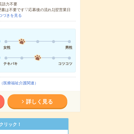
 英語力不要
歴書は不要です▽応募後の流れ1)翌営業日
つづきを見る
女性
男性
テキパキ
コツコツ
（医療福祉介護関連）
詳しく見る
クリック！