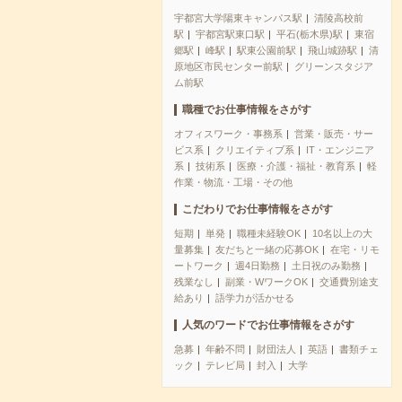
宇都宮大学陽東キャンパス駅
清陵高校前
駅
宇都宮駅東口駅
平石(栃木県)駅
東宿
郷駅
峰駅
駅東公園前駅
飛山城跡駅
清
原地区市民センター前駅
グリーンスタジア
ム前駅
職種でお仕事情報をさがす
オフィスワーク・事務系
営業・販売・サー
ビス系
クリエイティブ系
IT・エンジニア
系
技術系
医療・介護・福祉・教育系
軽
作業・物流・工場・その他
こだわりでお仕事情報をさがす
短期
単発
職種未経験OK
10名以上の大
量募集
友だちと一緒の応募OK
在宅・リモ
ートワーク
週4日勤務
土日祝のみ勤務
残業なし
副業・WワークOK
交通費別途支
給あり
語学力が活かせる
人気のワードでお仕事情報をさがす
急募
年齢不問
財団法人
英語
書類チェ
ック
テレビ局
封入
大学