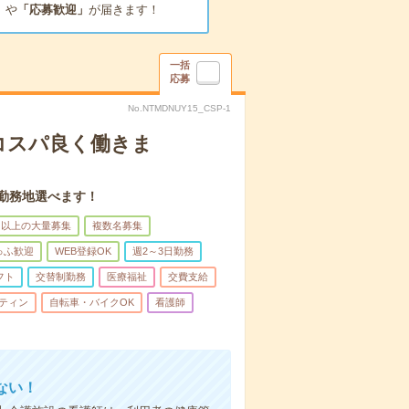
」
や
「応募歓迎」
が届きます！
一括
応募
No.NTMDNUY15_CSP-1
コスパ良く働きま
。勤務地選べます！
名以上の大量募集
複数名募集
ゅふ歓迎
WEB登録OK
週2～3日勤務
フト
交替制勤務
医療福祉
交費支給
ティン
自転車・バイクOK
看護師
ない！