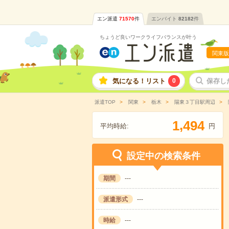
エン派遣
71570
件
エンバイト
82182
件
ちょうど良いワークライフバランスが叶う
関東版
気になる！リスト
0
保存し
派遣TOP
関東
栃木
陽東３丁目駅周辺
,
1
4
9
4
平均時給:
円
設定中の検索条件
期間
---
派遣形式
---
時給
---