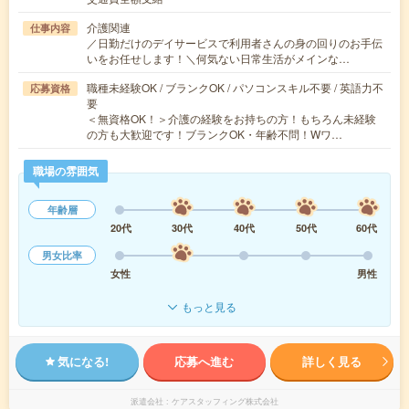
介護関連
仕事内容
／日勤だけのデイサービスで利用者さんの身の回りのお手伝
いをお任せします！＼何気ない日常生活がメインな…
職種未経験OK / ブランクOK / パソコンスキル不要 / 英語力不
応募資格
要
＜無資格OK！＞介護の経験をお持ちの方！もちろん未経験
の方も大歓迎です！ブランクOK・年齢不問！Wワ…
職場の雰囲気
年齢層
20代
30代
40代
50代
60代
男女比率
女性
男性
もっと見る
気になる!
応募へ進む
詳しく見る
派遣会社
ケアスタッフィング株式会社