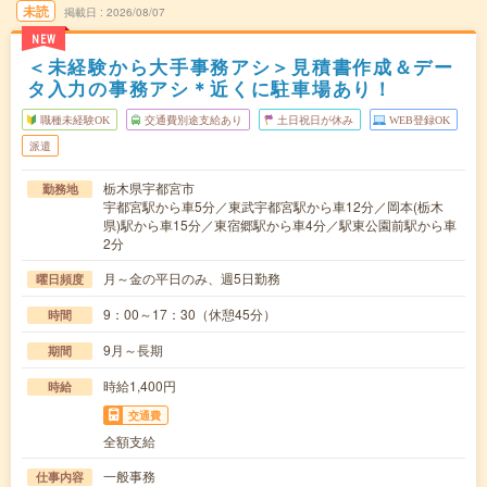
未読
掲載日
2026/08/07
NEW
＜未経験から大手事務アシ＞見積書作成＆デー
タ入力の事務アシ＊近くに駐車場あり！
職種未経験OK
交通費別途支給あり
土日祝日が休み
WEB登録OK
派遣
栃木県宇都宮市
勤務地
宇都宮駅から車5分／東武宇都宮駅から車12分／岡本(栃木
県)駅から車15分／東宿郷駅から車4分／駅東公園前駅から車
2分
月～金の平日のみ、週5日勤務
曜日頻度
9：00～17：30（休憩45分）
時間
9月～長期
期間
時給1,400円
時給
交通費
全額支給
一般事務
仕事内容