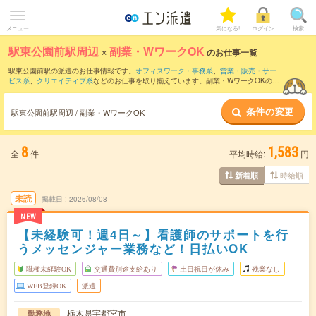
メニュー
気になる!
ログイン
検索
駅東公園前駅周辺
×
副業・WワークOK
のお仕事一覧
駅東公園前駅の派遣のお仕事情報です。
オフィスワーク・事務系
、
営業・販売・サー
ビス系
、
クリエイティブ系
などのお仕事を取り揃えています。副業・WワークOKの条
件の他に、
交通費別途支給あり
、
職種未経験OK
、
友だちと一緒の応募OK
などのこだ
わり条件も取り揃えています。
条件の変更
駅東公園前駅周辺 / 副業・WワークOK
8
1,583
全
件
平均時給:
円
時給順
新着順
未読
掲載日
2026/08/08
NEW
【未経験可！週4日～】看護師のサポートを行
うメッセンジャー業務など！日払いOK
職種未経験OK
交通費別途支給あり
土日祝日が休み
残業なし
WEB登録OK
派遣
栃木県宇都宮市
勤務地