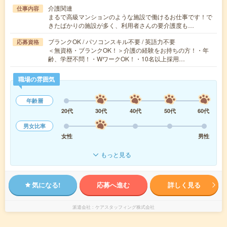
介護関連
仕事内容
まるで高級マンションのような施設で働けるお仕事です！で
きたばかりの施設が多く、利用者さんの要介護度も…
ブランクOK / パソコンスキル不要 / 英語力不要
応募資格
＜無資格・ブランクOK！＞介護の経験をお持ちの方！・年
齢、学歴不問！・WワークOK！・10名以上採用…
職場の雰囲気
年齢層
20代
30代
40代
50代
60代
男女比率
女性
男性
もっと見る
気になる!
応募へ進む
詳しく見る
派遣会社
ケアスタッフィング株式会社