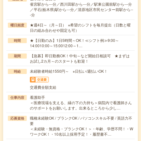
雀宮駅から---分／西川田駅から---分／駅東公園前駅から---分
／平石(栃木県)駅から---分／清原地区市民センター前駅から--
-分
★週4日～（月～日） ※希望のシフトを毎月提出（日数と曜
曜日頻度
日の組み合わせや固定も可）
★【日勤のみ】1日5時間～OK！≪シフト例≫9:00～
時間
14:0010:00～15:0012:00～1…
【急募】即日勤務OK！中旬～など開始日相談可 ★まずは
期間
お試し2カ月～のスタートも歓迎！
未経験者時給1550円～ ※日払い/週払いOK！
時給
交通費
交通費全額支給
看護助手
仕事内容
＜医療現場を支える、縁の下の力持ち＞病院内で看護師さん
のサポートをお願いします。出来るところから少し…
職種未経験OK / ブランクOK / パソコンスキル不要 / 英語力不
応募資格
要
＜未経験・無資格・ブランクOK！＞・年齢、学歴不問！・W
ワークOK！・10名以上採用予定！・履歴書不…