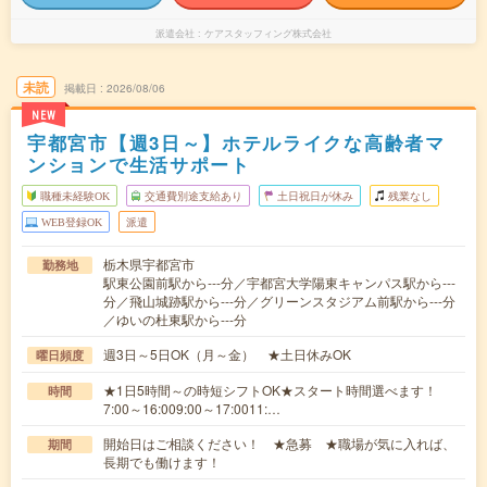
派遣会社
ケアスタッフィング株式会社
未読
掲載日
2026/08/06
NEW
宇都宮市【週3日～】ホテルライクな高齢者マ
ンションで生活サポート
職種未経験OK
交通費別途支給あり
土日祝日が休み
残業なし
WEB登録OK
派遣
栃木県宇都宮市
勤務地
駅東公園前駅から---分／宇都宮大学陽東キャンパス駅から---
分／飛山城跡駅から---分／グリーンスタジアム前駅から---分
／ゆいの杜東駅から---分
週3日～5日OK（月～金） ★土日休みOK
曜日頻度
★1日5時間～の時短シフトOK★スタート時間選べます！
時間
7:00～16:009:00～17:0011:…
開始日はご相談ください！ ★急募 ★職場が気に入れば、
期間
長期でも働けます！