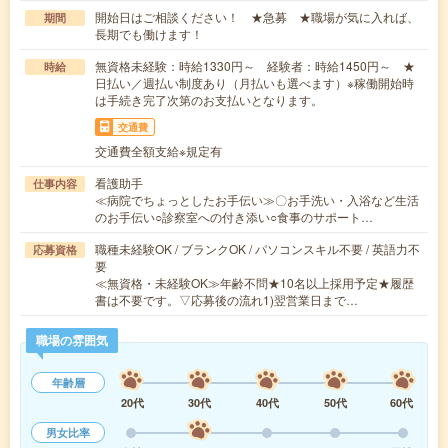
開始日はご相談ください！ ★急募 ★職場が気に入れば、
期間
長期でも働けます！
無資格未経験：時給1330円～ 経験者：時給1450円～ ★
時給
日払い／週払い制度あり（月払いも選べます）※稼働開始時
は手続き完了次第のお支払いとなります。
交通費
交通費全額支給※規定有
看護助手
仕事内容
≪病院でちょっとしたお手伝い≫〇お手洗い・入浴など生活
のお手伝い○診察室への付き添い○食事のサポート…
職種未経験OK / ブランクOK / パソコンスキル不要 / 英語力不
応募資格
要
≪無資格・未経験OK≫年齢不問★10名以上採用予定★履歴
書は不要です。▽応募後の流れ1)翌営業日まで…
職場の雰囲気
年齢層
20代
30代
40代
50代
60代
男女比率