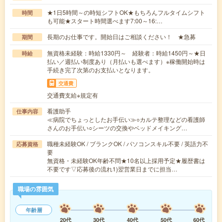
★1日5時間～の時短シフトOK★もちろんフルタイムシフト
時間
も可能★スタート時間選べます7:00～16:…
長期のお仕事です。開始日はご相談ください！ ★急募
期間
無資格未経験：時給1330円～ 経験者：時給1450円～★日
時給
払い／週払い制度あり（月払いも選べます）※稼働開始時は
手続き完了次第のお支払いとなります。
交通費
交通費支給※規定有
看護助手
仕事内容
≪病院でちょっとしたお手伝い≫○カルテ整理などの看護師
さんのお手伝い○シーツの交換やベッドメイキング…
職種未経験OK / ブランクOK / パソコンスキル不要 / 英語力不
応募資格
要
無資格・未経験OK年齢不問★10名以上採用予定★履歴書は
不要です▽応募後の流れ1)翌営業日までに担当…
職場の雰囲気
年齢層
20代
30代
40代
50代
60代