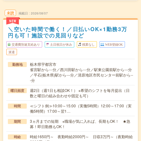
未読
掲載日
2026/08/07
NEW
＼空いた時間で働く！／日払いOK×1勤務3万
円も可！施設での見回りなど
交通費別途支給あり
土日祝日が休み
残業なし
WEB登録OK
派遣
栃木県宇都宮市
勤務地
雀宮駅から---分／西川田駅から---分／駅東公園前駅から---分
／平石(栃木県)駅から---分／清原地区市民センター前駅から--
-分
週2日（週1日も相談OK！） ※希望のシフトを毎月提出（日
曜日頻度
数と曜日の組み合わせや固定も可）
≪シフト例≫10:00～15:00（実働5時間）12:00～17:00（実
時間
働5時間）17:00～翌1…
3ヵ月までの短期 ※職場が気に入れば、長期もOK！ ★急
期間
募！即日勤務もOK！
時給1650円～ 夜勤時給2000円～ 日収3万円～（夜勤時給
時給