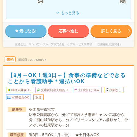
女性
男性
もっと見る
気になる!
応募へ進む
詳しく見る
派遣会社
マンパワーグループ株式会社 ケアサービス事業部 （医療福祉介護関連）
未読
掲載日
2026/08/04
【8月～OK！週3日～】食事の準備などできる
ことから看護助手＊週払いOK
職種未経験OK
交通費別途支給あり
土日祝日が休み
残業なし
WEB登録OK
派遣
栃木県宇都宮市
勤務地
駅東公園前駅から---分／宇都宮大学陽東キャンパス駅から---
分／飛山城跡駅から---分／グリーンスタジアム前駅から---分
／ゆいの杜東駅から---分
週3日～5日OK（月～金） ★土日休みOK
曜日頻度