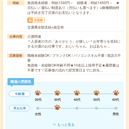
無資格未経験：時給1330円～ 経験者：時給1450円～ ★
時給
日払い／週払い制度あり（月払いも選べます）※稼働開始時
は手続き完了次第のお支払いとなります。
交通費
交通費全額支給※規定有
介護関連
仕事内容
＊入居者の方の「ありがとう」が嬉しい＊お年寄りを笑顔に
する介護のお仕事です。おじいちゃん、おばあちゃ…
職種未経験OK / ブランクOK / パソコンスキル不要 / 英語力不
応募資格
要
無資格・未経験OK年齢不問★10名以上採用予定★履歴書は
不要です▽応募後の流れ1)翌営業日までに担当…
職場の雰囲気
年齢層
20代
30代
40代
50代
60代
男女比率
女性
男性
もっと見る