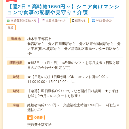
【週2日＊高時給1650円～】シニア向けマンシ
ョンで食事の配膳や見守り＊介護
交通費別途支給あり
土日祝日が休み
残業なし
WEB登録OK
派遣
栃木県宇都宮市
勤務地
雀宮駅から---分／西川田駅から---分／駅東公園前駅から---分
／平石(栃木県)駅から---分／清原地区市民センター前駅から--
-分
★週2日～（月～日） ※希望のシフトを毎月提出（日数と曜
曜日頻度
日の組み合わせや固定も可）
★【日勤のみ】1日5時間～OK！≪シフト例≫9:00～
時間
14:0010:00～15:0012:00～1…
【急募】即日勤務OK！中旬～など開始日相談可 ★まずは
期間
お試し2カ月～のスタートも歓迎！
経験者時給1650円～ 介護福祉士時給1700円～ ※日払い/
時給
週払いOK
交通費
交通費全額支給