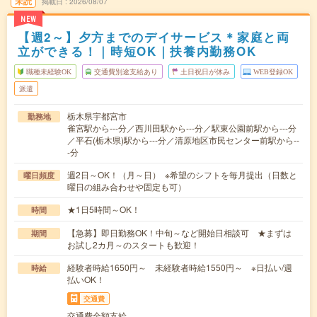
未読
掲載日
2026/08/07
NEW
【週2～】夕方までのデイサービス＊家庭と両
立ができる！｜時短OK｜扶養内勤務OK
職種未経験OK
交通費別途支給あり
土日祝日が休み
WEB登録OK
派遣
栃木県宇都宮市
勤務地
雀宮駅から---分／西川田駅から---分／駅東公園前駅から---分
／平石(栃木県)駅から---分／清原地区市民センター前駅から--
-分
週2日～OK！（月～日） ※希望のシフトを毎月提出（日数と
曜日頻度
曜日の組み合わせや固定も可）
★1日5時間～OK！
時間
【急募】即日勤務OK！中旬～など開始日相談可 ★まずは
期間
お試し2カ月～のスタートも歓迎！
経験者時給1650円～ 未経験者時給1550円～ ※日払い/週
時給
払いOK！
交通費
交通費全額支給