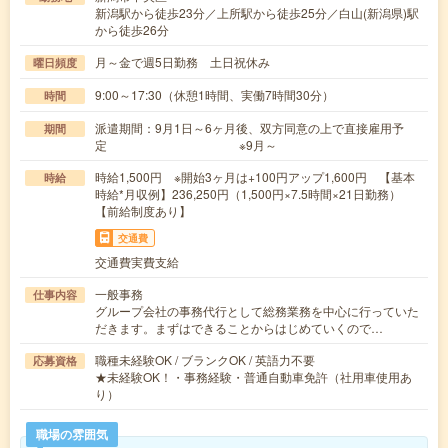
新潟駅から徒歩23分／上所駅から徒歩25分／白山(新潟県)駅
から徒歩26分
月～金で週5日勤務 土日祝休み
曜日頻度
9:00～17:30（休憩1時間、実働7時間30分）
時間
派遣期間：9月1日～6ヶ月後、双方同意の上で直接雇用予
期間
定 ※9月～
時給1,500円 ※開始3ヶ月は+100円アップ1,600円 【基本
時給
時給*月収例】236,250円（1,500円×7.5時間×21日勤務）
【前給制度あり】
交通費
交通費実費支給
一般事務
仕事内容
グループ会社の事務代行として総務業務を中心に行っていた
だきます。まずはできることからはじめていくので…
職種未経験OK / ブランクOK / 英語力不要
応募資格
★未経験OK！・事務経験・普通自動車免許（社用車使用あ
り）
職場の雰囲気