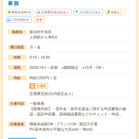
事務
職種未経験OK
交通費別途支給あり
土日祝日が休み
残業なし
WEB登録OK
派遣
新潟市中央区
勤務地
上所駅から車6分
月～金
曜日頻度
9:10～16:00
時間
2026/10/1～長期 ※期間限定 ※10月～OK！
期間
時給1200円＋交
時給
交通費
交通費支給(社内規定あり)
一般事務
仕事内容
【業務内容】・奨学金・就学支援金に関する申請書類の確
認・認定申請書、国籍確認書類などのチェック・申請…
職種未経験OK / ブランクOK / 英語力不要
応募資格
PC基本操作が可能な方(Excel・Word)