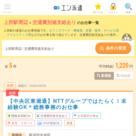
メニュー
気になる!
ログイン
検索
上所駅周辺
×
交通費別途支給あり
のお仕事一覧
上所駅の派遣のお仕事情報です。
オフィスワーク・事務系
、
営業・販売・サービス系
、
クリエイティブ系
などのお仕事を取り揃えています。交通費別途支給ありの条件の
他に、
職種未経験OK
、
残業なし
、
友だちと一緒の応募OK
などのこだわり条件も取り
揃えています。
条件の変更
上所駅周辺 / 交通費別途支給あり
5
1,220
全
件
平均時給:
円
時給順
新着順
未読
掲載日
2026/08/06
NEW
【中央区東堀通】NTTグループではたらく！未
経験OK＊総務事務のお仕事
職種未経験OK
交通費別途支給あり
土日祝日が休み
在宅・リモート
WEB登録OK
派遣
新潟市中央区
勤務地