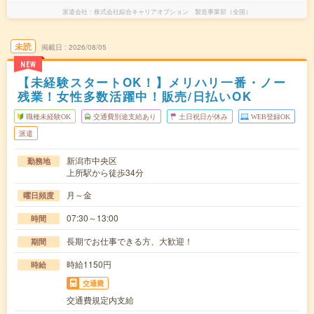
派遣会社
株式会社綜合キャリアオプション 製造事業部（全国）
未読
掲載日
2026/08/05
NEW
【未経験スタートOK！】メリハリ一番・ノー
残業！女性多数活躍中！販売/日払いOK
職種未経験OK
交通費別途支給あり
土日祝日が休み
WEB登録OK
派遣
新潟市中央区
勤務地
上所駅から徒歩34分
月～金
曜日頻度
07:30～13:00
時間
長期でお仕事できる方、大歓迎！
期間
時給1150円
時給
交通費
交通費規定内支給