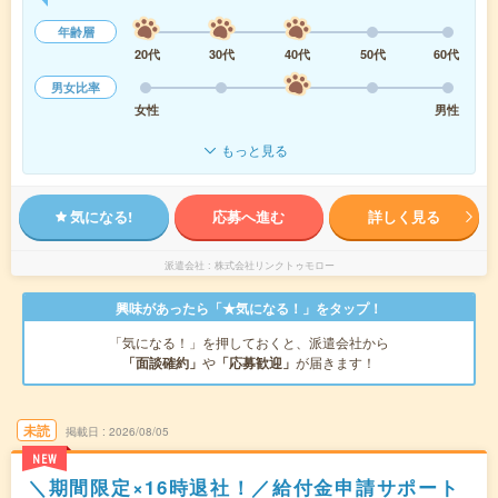
年齢層
20代
30代
40代
50代
60代
男女比率
女性
男性
もっと見る
気になる!
応募へ進む
詳しく見る
派遣会社
株式会社リンクトゥモロー
興味があったら「★気になる！」をタップ！
「気になる！」を押しておくと、派遣会社から
「面談確約」
や
「応募歓迎」
が届きます！
未読
掲載日
2026/08/05
NEW
＼期間限定×16時退社！／給付金申請サポート