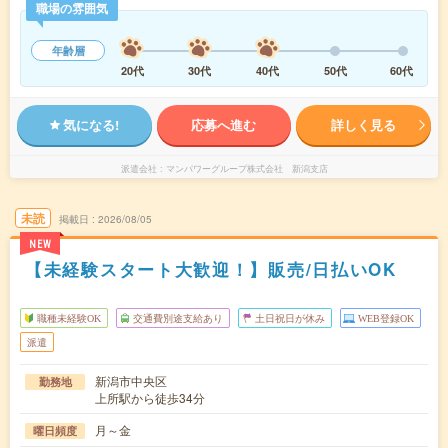
職場の雰囲気
年齢層
20代
30代
40代
50代
60代
気になる!
応募へ進む
詳しく見る
派遣会社
マンパワーグループ株式会社 新潟支店
未読
掲載日
2026/08/05
NEW
【未経験スタート大歓迎！】販売/日払いOK
職種未経験OK
交通費別途支給あり
土日祝日が休み
WEB登録OK
派遣
新潟市中央区
勤務地
上所駅から徒歩34分
月～金
曜日頻度