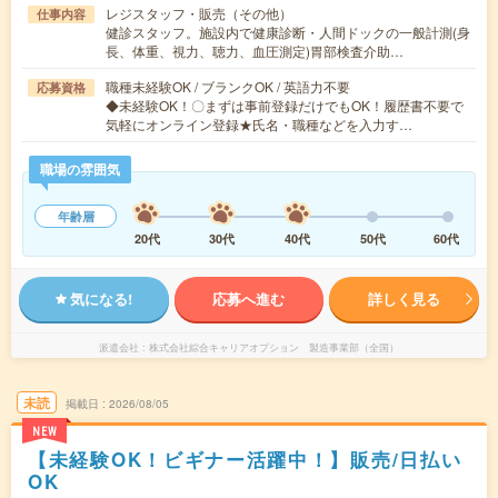
レジスタッフ・販売（その他）
仕事内容
健診スタッフ。施設内で健康診断・人間ドックの一般計測(身
長、体重、視力、聴力、血圧測定)胃部検査介助…
職種未経験OK / ブランクOK / 英語力不要
応募資格
◆未経験OK！〇まずは事前登録だけでもOK！履歴書不要で
気軽にオンライン登録★氏名・職種などを入力す…
職場の雰囲気
年齢層
20代
30代
40代
50代
60代
気になる!
応募へ進む
詳しく見る
派遣会社
株式会社綜合キャリアオプション 製造事業部（全国）
未読
掲載日
2026/08/05
NEW
【未経験OK！ビギナー活躍中！】販売/日払い
OK