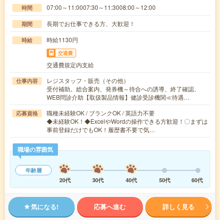
07:00～11:0007:30～11:3008:00～12:00
時間
長期でお仕事できる方、大歓迎！
期間
時給1130円
時給
交通費
交通費規定内支給
レジスタッフ・販売（その他）
仕事内容
受付補助。総合案内、発券機～待合への誘導、終了確認、
WEB問診介助【取扱製品情報】健診受診機関≪待遇…
職種未経験OK / ブランクOK / 英語力不要
応募資格
◆未経験OK！◆ExcelやWordの操作できる方歓迎！〇まずは
事前登録だけでもOK！履歴書不要で気…
職場の雰囲気
年齢層
20代
30代
40代
50代
60代
気になる!
応募へ進む
詳しく見る