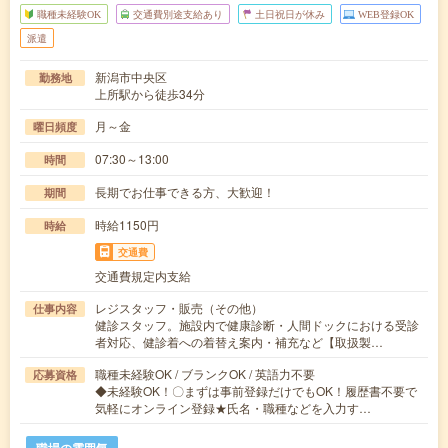
職種未経験OK
交通費別途支給あり
土日祝日が休み
WEB登録OK
派遣
新潟市中央区
勤務地
上所駅から徒歩34分
月～金
曜日頻度
07:30～13:00
時間
長期でお仕事できる方、大歓迎！
期間
時給1150円
時給
交通費
交通費規定内支給
レジスタッフ・販売（その他）
仕事内容
健診スタッフ。施設内で健康診断・人間ドックにおける受診
者対応、健診着への着替え案内・補充など【取扱製…
職種未経験OK / ブランクOK / 英語力不要
応募資格
◆未経験OK！〇まずは事前登録だけでもOK！履歴書不要で
気軽にオンライン登録★氏名・職種などを入力す…