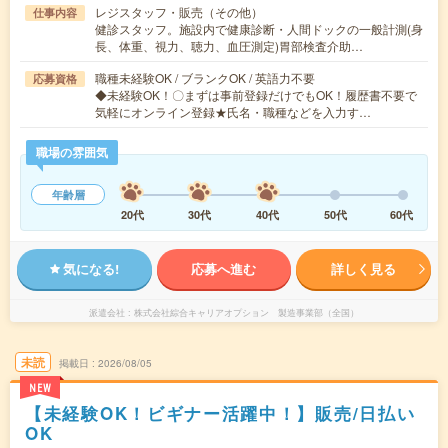
レジスタッフ・販売（その他）
仕事内容
健診スタッフ。施設内で健康診断・人間ドックの一般計測(身
長、体重、視力、聴力、血圧測定)胃部検査介助…
職種未経験OK / ブランクOK / 英語力不要
応募資格
◆未経験OK！〇まずは事前登録だけでもOK！履歴書不要で
気軽にオンライン登録★氏名・職種などを入力す…
職場の雰囲気
年齢層
20代
30代
40代
50代
60代
気になる!
応募へ進む
詳しく見る
派遣会社
株式会社綜合キャリアオプション 製造事業部（全国）
未読
掲載日
2026/08/05
NEW
【未経験OK！ビギナー活躍中！】販売/日払い
OK