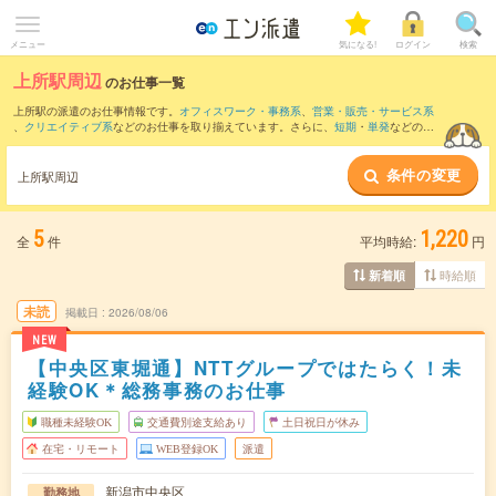
メニュー
気になる!
ログイン
検索
上所駅周辺
のお仕事一覧
上所駅の派遣のお仕事情報です。
オフィスワーク・事務系
、
営業・販売・サービス系
、
クリエイティブ系
などのお仕事を取り揃えています。さらに、
短期
・
単発
などの期
間や、
職種未経験OK
などのこだわり条件で絞り込んでいただけます。
条件の変更
また、
新潟駅
・
大形駅
・
東新潟駅
・
越後石山駅
・
小針駅
など近隣駅のお仕事もご確認
上所駅周辺
いただけます。
5
1,220
全
件
平均時給:
円
時給順
新着順
未読
掲載日
2026/08/06
NEW
【中央区東堀通】NTTグループではたらく！未
経験OK＊総務事務のお仕事
職種未経験OK
交通費別途支給あり
土日祝日が休み
在宅・リモート
WEB登録OK
派遣
新潟市中央区
勤務地