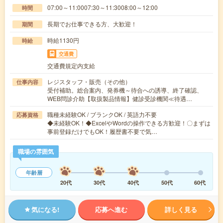
07:00～11:0007:30～11:3008:00～12:00
時間
長期でお仕事できる方、大歓迎！
期間
時給1130円
時給
交通費
交通費規定内支給
レジスタッフ・販売（その他）
仕事内容
受付補助。総合案内、発券機～待合への誘導、終了確認、
WEB問診介助【取扱製品情報】健診受診機関≪待遇…
職種未経験OK / ブランクOK / 英語力不要
応募資格
◆未経験OK！◆ExcelやWordの操作できる方歓迎！〇まずは
事前登録だけでもOK！履歴書不要で気…
職場の雰囲気
年齢層
20代
30代
40代
50代
60代
気になる!
応募へ進む
詳しく見る