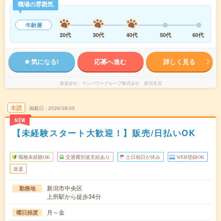
職場の雰囲気
年齢層
20代
30代
40代
50代
60代
気になる!
応募へ進む
詳しく見る
派遣会社
マンパワーグループ株式会社 新潟支店
未読
掲載日
2026/08/05
NEW
【未経験スタート大歓迎！】販売/日払いOK
職種未経験OK
交通費別途支給あり
土日祝日が休み
WEB登録OK
派遣
新潟市中央区
勤務地
上所駅から徒歩34分
月～金
曜日頻度