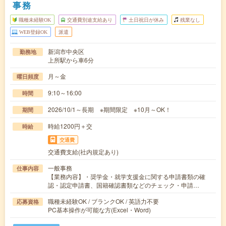
事務
職種未経験OK
交通費別途支給あり
土日祝日が休み
残業なし
WEB登録OK
派遣
新潟市中央区
勤務地
上所駅から車6分
月～金
曜日頻度
9:10～16:00
時間
2026/10/1～長期 ※期間限定 ※10月～OK！
期間
時給1200円＋交
時給
交通費
交通費支給(社内規定あり)
一般事務
仕事内容
【業務内容】・奨学金・就学支援金に関する申請書類の確
認・認定申請書、国籍確認書類などのチェック・申請…
職種未経験OK / ブランクOK / 英語力不要
応募資格
PC基本操作が可能な方(Excel・Word)