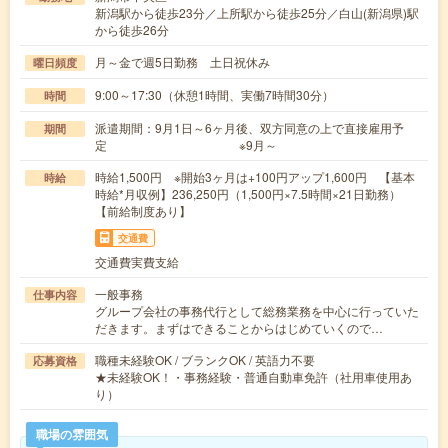
新潟駅から徒歩23分／上所駅から徒歩25分／白山(新潟県)駅
から徒歩26分
月～金で週5日勤務 土日祝休み
曜日頻度
9:00～17:30（休憩1時間、実働7時間30分）
時間
派遣期間：9月1日～6ヶ月後、双方同意の上で直接雇用予
期間
定 ※9月～
時給1,500円 ※開始3ヶ月は+100円アップ1,600円 【基本
時給
時給*月収例】236,250円（1,500円×7.5時間×21日勤務）
【前給制度あり】
交通費
交通費実費支給
一般事務
仕事内容
グループ会社の事務代行として総務業務を中心に行っていた
だきます。まずはできることからはじめていくので…
職種未経験OK / ブランクOK / 英語力不要
応募資格
★未経験OK！・事務経験・普通自動車免許（社用車使用あ
り）
職場の雰囲気