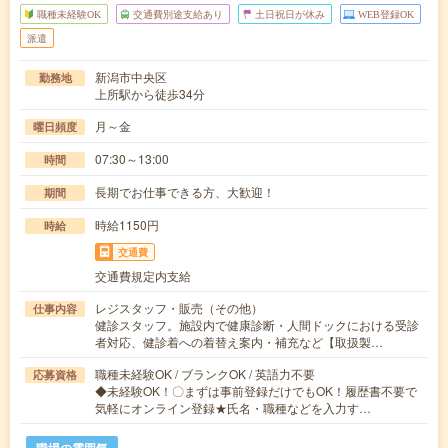
職種未経験OK
交通費別途支給あり
土日祝日が休み
WEB登録OK
派遣
新潟市中央区
勤務地
上所駅から徒歩34分
月～金
曜日頻度
07:30～13:00
時間
長期でお仕事できる方、大歓迎！
期間
時給1150円
時給
交通費
交通費規定内支給
レジスタッフ・販売（その他）
仕事内容
健診スタッフ。施設内で健康診断・人間ドックにおける受診
者対応、健診着への着替え案内・補充など【取扱製…
職種未経験OK / ブランクOK / 英語力不要
応募資格
◆未経験OK！〇まずは事前登録だけでもOK！履歴書不要で
気軽にオンライン登録★氏名・職種などを入力す…