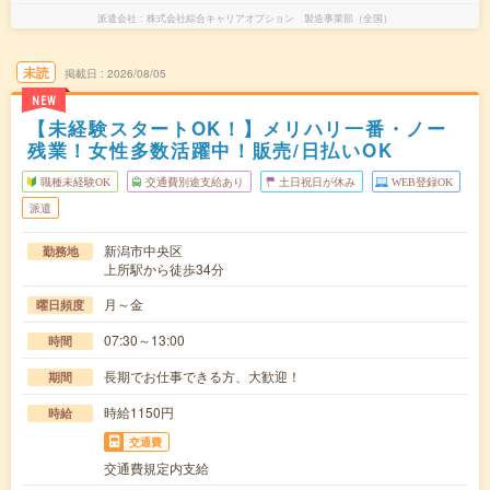
派遣会社
株式会社綜合キャリアオプション 製造事業部（全国）
未読
掲載日
2026/08/05
NEW
【未経験スタートOK！】メリハリ一番・ノー
残業！女性多数活躍中！販売/日払いOK
職種未経験OK
交通費別途支給あり
土日祝日が休み
WEB登録OK
派遣
新潟市中央区
勤務地
上所駅から徒歩34分
月～金
曜日頻度
07:30～13:00
時間
長期でお仕事できる方、大歓迎！
期間
時給1150円
時給
交通費
交通費規定内支給