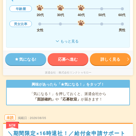
年齢層
20代
30代
40代
50代
60代
男女比率
女性
男性
もっと見る
気になる!
応募へ進む
詳しく見る
派遣会社
株式会社リンクトゥモロー
興味があったら「★気になる！」をタップ！
「気になる！」を押しておくと、派遣会社から
「面談確約」
や
「応募歓迎」
が届きます！
未読
掲載日
2026/08/05
NEW
＼期間限定×16時退社！／給付金申請サポート